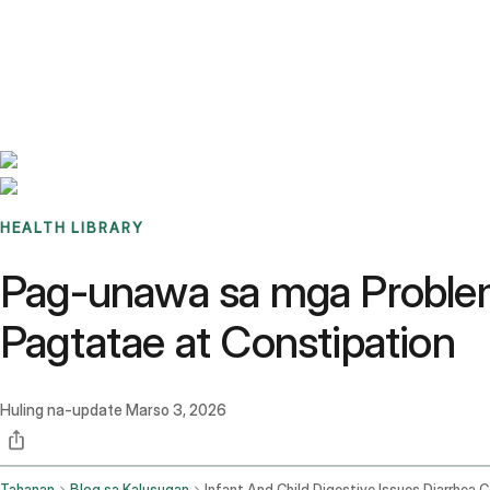
Benchmarks
Stories
FAQ
Sign up / Log in
HEALTH LIBRARY
Pag-unawa sa mga Problem
Pagtatae at Constipation
Huling na-update
Marso 3, 2026
Tahanan
Blog sa Kalusugan