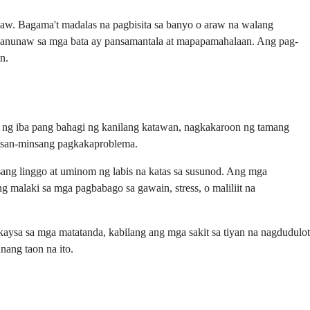
naw. Bagama't madalas na pagbisita sa banyo o araw na walang
panunaw sa mga bata ay pansamantala at mapapamahalaan. Ang pag-
n.
 ng iba pang bahagi ng kanilang katawan, nagkakaroon ng tamang
insan-minsang pagkakaproblema.
ang linggo at uminom ng labis na katas sa susunod. Ang mga
 malaki sa mga pagbabago sa gawain, stress, o maliliit na
ysa sa mga matatanda, kabilang ang mga sakit sa tiyan na nagdudulot
ang taon na ito.