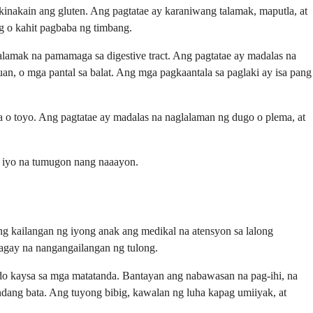
inakain ang gluten. Ang pagtatae ay karaniwang talamak, maputla, at
g o kahit pagbaba ng timbang.
lamak na pamamaga sa digestive tract. Ang pagtatae ay madalas na
n, o mga pantal sa balat. Ang mga pagkaantala sa paglaki ay isa pang
a o toyo. Ang pagtatae ay madalas na naglalaman ng dugo o plema, at
sa iyo na tumugon nang naaayon.
g kailangan ng iyong anak ang medikal na atensyon sa lalong
bagay na nangangailangan ng tulong.
ido kaysa sa mga matatanda. Bantayan ang nabawasan na pag-ihi, na
andang bata. Ang tuyong bibig, kawalan ng luha kapag umiiyak, at