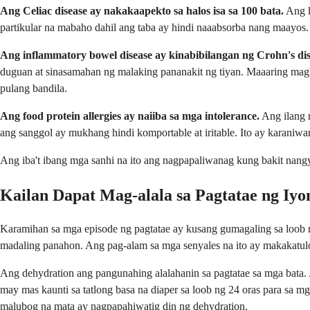
Ang Celiac disease ay nakakaapekto sa halos isa sa 100 bata.
Ang k
partikular na mabaho dahil ang taba ay hindi naaabsorba nang maayos
Ang inflammatory bowel disease ay kinabibilangan ng Crohn's diseas
duguan at sinasamahan ng malaking pananakit ng tiyan. Maaaring magka
pulang bandila.
Ang food protein allergies ay naiiba sa mga intolerance.
Ang ilang m
ang sanggol ay mukhang hindi komportable at iritable. Ito ay karaniw
Ang iba't ibang mga sanhi na ito ang nagpapaliwanag kung bakit nangy
Kailan Dapat Mag-alala sa Pagtatae ng Iy
Karamihan sa mga episode ng pagtatae ay kusang gumagaling sa loob 
madaling panahon. Ang pag-alam sa mga senyales na ito ay makakatulo
Ang dehydration ang pangunahing alalahanin sa pagtatae sa mga bata.
may mas kaunti sa tatlong basa na diaper sa loob ng 24 oras para sa 
malubog na mata ay nagpapahiwatig din ng dehydration.