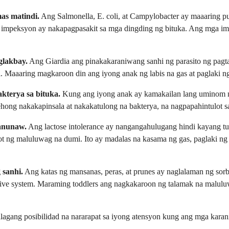
as matindi.
Ang Salmonella, E. coli, at Campylobacter ay maaaring 
 impeksyon ay nakapagpasakit sa mga dingding ng bituka. Ang mga im
glakbay.
Ang Giardia ang pinakakaraniwang sanhi ng parasito ng pagta
. Maaaring magkaroon din ang iyong anak ng labis na gas at paglaki ng
kterya sa bituka.
Kung ang iyong anak ay kamakailan lang uminom ng a
rehong nakakapinsala at nakakatulong na bakterya, na nagpapahintulot
panunaw.
Ang lactose intolerance ay nangangahulugang hindi kayang tu
ot ng maluluwag na dumi. Ito ay madalas na kasama ng gas, paglaki ng
 sanhi.
Ang katas ng mansanas, peras, at prunes ay naglalaman ng sorbi
stive system. Maraming toddlers ang nagkakaroon ng talamak na malulu
lagang posibilidad na nararapat sa iyong atensyon kung ang mga karan