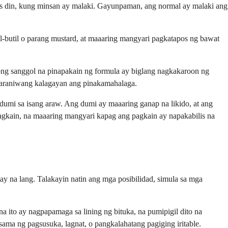
s din, kung minsan ay malaki. Gayunpaman, ang normal ay malaki ang
-butil o parang mustard, at maaaring mangyari pagkatapos ng bawat
ong sanggol na pinapakain ng formula ay biglang nagkakaroon ng
karaniwang kalagayan ang pinakamahalaga.
umi sa isang araw. Ang dumi ay maaaring ganap na likido, at ang
gkain, na maaaring mangyari kapag ang pagkain ay napakabilis na
 na lang. Talakayin natin ang mga posibilidad, simula sa mga
 ito ay nagpapamaga sa lining ng bituka, na pumipigil dito na
ma ng pagsusuka, lagnat, o pangkalahatang pagiging iritable.