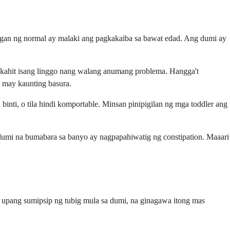
gan ng normal ay malaki ang pagkakaiba sa bawat edad. Ang dumi ay
 kahit isang linggo nang walang anumang problema. Hangga't
a may kaunting basura.
ti, o tila hindi komportable. Minsan pinipigilan ng mga toddler ang
 dumi na bumabara sa banyo ay nagpapahiwatig ng constipation. Maaari
 upang sumipsip ng tubig mula sa dumi, na ginagawa itong mas