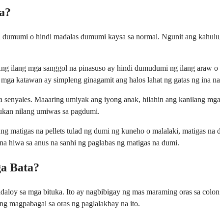
a?
a dumumi o hindi madalas dumumi kaysa sa normal. Ngunit ang kahulu
Ang ilang mga sanggol na pinasuso ay hindi dumudumi ng ilang araw o
 mga katawan ay simpleng ginagamit ang halos lahat ng gatas ng ina n
nyales. Maaaring umiyak ang iyong anak, hilahin ang kanilang mga bin
ukan nilang umiwas sa pagdumi.
ng matigas na pellets tulad ng dumi ng kuneho o malalaki, matigas na
 na hiwa sa anus na sanhi ng paglabas ng matigas na dumi.
ga Bata?
aloy sa mga bituka. Ito ay nagbibigay ng mas maraming oras sa colon
g magpabagal sa oras ng paglalakbay na ito.