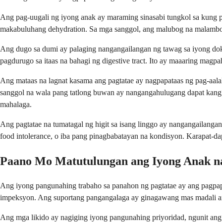
Ang pag-uugali ng iyong anak ay maraming sinasabi tungkol sa kung paan
makabuluhang dehydration. Sa mga sanggol, ang malubog na malambot na
Ang dugo sa dumi ay palaging nangangailangan ng tawag sa iyong dokt
pagdurugo sa itaas na bahagi ng digestive tract. Ito ay maaaring mag
Ang mataas na lagnat kasama ang pagtatae ay nagpapataas ng pag-aalal
sanggol na wala pang tatlong buwan ay nangangahulugang dapat kang
mahalaga.
Ang pagtatae na tumatagal ng higit sa isang linggo ay nangangailangan 
food intolerance, o iba pang pinagbabatayan na kondisyon. Karapat-d
Paano Mo Matutulungan ang Iyong Anak 
Ang iyong pangunahing trabaho sa panahon ng pagtatae ay ang pagpapa
impeksyon. Ang suportang pangangalaga ay ginagawang mas madali ang
Ang mga likido ay nagiging iyong pangunahing priyoridad, ngunit ang 