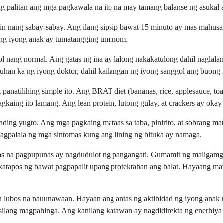
ang palitan ang mga pagkawala na ito na may tamang balanse ng asukal a
umin nang sabay-sabay. Ang ilang sipsip bawat 15 minuto ay mas mahu
ang iyong anak ay tumatangging uminom.
l nang normal. Ang gatas ng ina ay lalong nakakatulong dahil naglal
han ka ng iyong doktor, dahil kailangan ng iyong sanggol ang buong 
anatilihing simple ito. Ang BRAT diet (bananas, rice, applesauce, toa
aing ito lamang. Ang lean protein, lutong gulay, at crackers ay okay 
nding yugto. Ang mga pagkaing mataas sa taba, pinirito, at sobrang 
magpalala ng mga sintomas kung ang lining ng bituka ay namaga.
alas na pagpupunas ay nagdudulot ng pangangati. Gumamit ng maligamga
gkatapos ng bawat pagpapalit upang protektahan ang balat. Hayaang m
n lubos na nauunawaan. Hayaan ang antas ng aktibidad ng iyong anak 
 silang magpahinga. Ang kanilang katawan ay nagdidirekta ng enerhiya