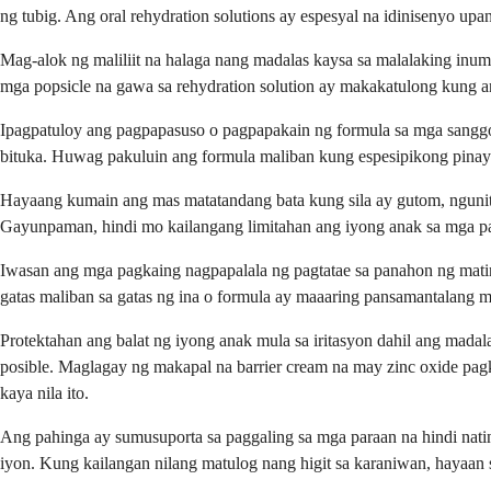
ng tubig. Ang oral rehydration solutions ay espesyal na idinisenyo up
Mag-alok ng maliliit na halaga nang madalas kaysa sa malalaking in
mga popsicle na gawa sa rehydration solution ay makakatulong kung 
Ipagpatuloy ang pagpapasuso o pagpapakain ng formula sa mga sanggo
bituka. Huwag pakuluin ang formula maliban kung espesipikong pinayu
Hayaang kumain ang mas matatandang bata kung sila ay gutom, ngunit p
Gayunpaman, hindi mo kailangang limitahan ang iyong anak sa mga pagk
Iwasan ang mga pagkaing nagpapalala ng pagtatae sa panahon ng mati
gatas maliban sa gatas ng ina o formula ay maaaring pansamantalang 
Protektahan ang balat ng iyong anak mula sa iritasyon dahil ang mad
posible. Maglagay ng makapal na barrier cream na may zinc oxide pa
kaya nila ito.
Ang pahinga ay sumusuporta sa paggaling sa mga paraan na hindi nati
iyon. Kung kailangan nilang matulog nang higit sa karaniwan, hayaan