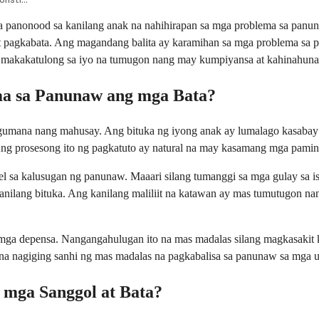
sa panonood sa kanilang anak na nahihirapan sa mga problema sa panu
 pagkabata. Ang magandang balita ay karamihan sa mga problema sa 
 makakatulong sa iyo na tumugon nang may kumpiyansa at kahinahuna
a sa Panunaw ang mga Bata?
gumana nang mahusay. Ang bituka ng iyong anak ay lumalago kasabay
 Ang prosesong ito ng pagkatuto ay natural na may kasamang mga pam
 sa kalusugan ng panunaw. Maaari silang tumanggi sa mga gulay sa is
nilang bituka. Ang kanilang maliliit na katawan ay mas tumutugon nang
ga depensa. Nangangahulugan ito na mas madalas silang magkasakit ka
a nagiging sanhi ng mas madalas na pagkabalisa sa panunaw sa mga un
 mga Sanggol at Bata?