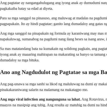
Ang pagtatae ay nangangahulugang ang iyong anak ay dumudumi nang 
pagkakaiba batay sa edad at diyeta.
Para sa mga sanggol na pinasuso, ang maluwag at madalas na pagdumi
pagpapakain. Ito ay hindi pagtatae; ganito lang dumadaloy ang gatas ng
Ang mga sanggol na pinapakain ng formula ay karaniwang may mas mat
napakaluwag, sumasabog na pagdumi nang ilang beses sa isang araw,
Sa mas matatandang bata na kumakain ng solidong pagkain, ang pagtat
iyong anak ay maaaring mahirapan na makarating sa banyo sa tamang 
dumadaloy sa mga bituka.
Ano ang Nagdudulot ng Pagtatae sa mga Bat
Ang pag-unawa sa mga sanhi sa likod ng maluluwag na dumi ay makakat
pinakakaraniwang salarin na malamang na makatagpo mo.
Ang mga viral infection ang nangunguna sa lahat.
Ang Rotavirus, n
maayos na masipsip ang tubig. Ang resulta ay matubig na dumi na hind