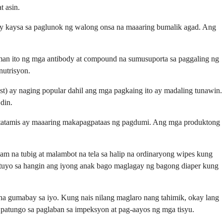
t asin.
say kaysa sa paglunok ng walong onsa na maaaring bumalik agad. Ang
aman ito ng mga antibody at compound na sumusuporta sa paggaling ng
nutrisyon.
st) ay naging popular dahil ang mga pagkaing ito ay madaling tunawin.
din.
matatamis ay maaaring makapagpataas ng pagdumi. Ang mga produktong
m na tubig at malambot na tela sa halip na ordinaryong wipes kung
atuyo sa hangin ang iyong anak bago maglagay ng bagong diaper kung
na gumabay sa iyo. Kung nais nilang maglaro nang tahimik, okay lang
 patungo sa paglaban sa impeksyon at pag-aayos ng mga tisyu.