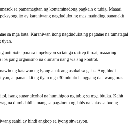
pumasok sa pamamagitan ng kontaminadong pagkain o tubig. Maaari
peksyong ito ay karaniwang nagdudulot ng mas matinding pananakit
tae sa mga bata. Karaniwan itong nagdudulot ng pagtatae na tumatagal
 tiyan.
ntibiotic para sa impeksyon sa tainga o strep throat, maaaring
 sa iba pang organismo na dumami nang walang kontrol.
nawin ng katawan ng iyong anak ang asukal sa gatas. Ang hindi
 tiyan, at pananakit ng tiyan mga 30 minuto hanggang dalawang oras
tol, isang sugar alcohol na humihigop ng tubig sa mga bituka. Kahit
wag na dumi dahil lamang sa pag-inom ng labis na katas sa buong
iwang sanhi ay hindi angkop sa iyong sitwasyon.