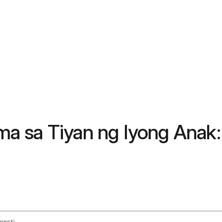
a sa Tiyan ng Iyong Anak
Infant And Child Digestive Issues Diarrhea Constipation And Remedies