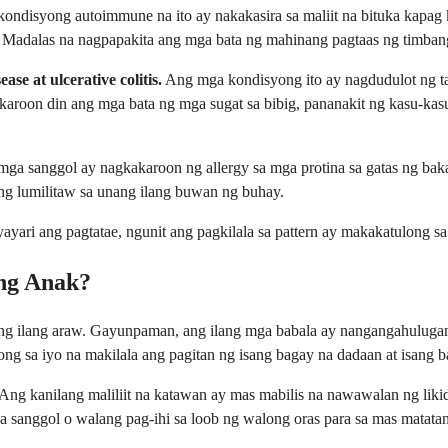
ondisyong autoimmune na ito ay nakakasira sa maliit na bituka kapag k
. Madalas na nagpapakita ang mga bata ng mahinang pagtaas ng timban
e at ulcerative colitis.
Ang mga kondisyong ito ay nagdudulot ng ta
roon din ang mga bata ng mga sugat sa bibig, pananakit ng kasu-kasua
ga sanggol ay nagkakaroon ng allergy sa mga protina sa gatas ng bak
ang lumilitaw sa unang ilang buwan ng buhay.
ayari ang pagtatae, ngunit ang pagkilala sa pattern ay makakatulong 
ong Anak?
ng ilang araw. Gayunpaman, ang ilang mga babala ay nangangahulugan
ng sa iyo na makilala ang pagitan ng isang bagay na dadaan at isang 
 Ang kanilang maliliit na katawan ay mas mabilis na nawawalan ng lik
mga sanggol o walang pag-ihi sa loob ng walong oras para sa mas matat