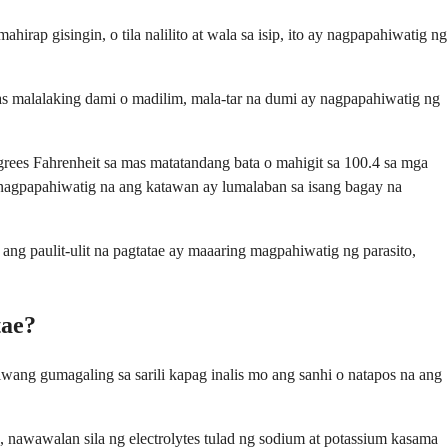
rap gisingin, o tila nalilito at wala sa isip, ito ay nagpapahiwatig ng
as malalaking dami o madilim, mala-tar na dumi ay nagpapahiwatig ng
rees Fahrenheit sa mas matatandang bata o mahigit sa 100.4 sa mga
nagpapahiwatig na ang katawan ay lumalaban sa isang bagay na
ang paulit-ulit na pagtatae ay maaaring magpahiwatig ng parasito,
tae?
wang gumagaling sa sarili kapag inalis mo ang sanhi o natapos na ang
, nawawalan sila ng electrolytes tulad ng sodium at potassium kasama