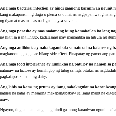
Ang mga bacterial infection ay hindi gaanong karaniwan ngunit m
kang makapansin ng dugo o plema sa dumi, na nagpapahiwatig na ang
ng tiyan at mas mataas na lagnat kaysa sa viral.
Ang mga parasito ay mas malamang kung kamakailan ka lang na
ng higit sa isang linggo, kadalasang may mamantika na hitsura ng dumi
Ang mga antibiotic ay nakakagambala sa natural na balanse ng ba
magkaroon ng pagtatae bilang side effect. Pinapatay ng gamot ang pa
Ang mga food intolerance ay lumilikha ng patuloy na hamon sa 
natunaw na lactose ay humihigop ng tubig sa mga bituka, na nagdudul
pagkatapos kumain ng dairy.
Ang labis na katas ng prutas ay isang nakakagulat na karaniwang
natural na katas ay maaaring makapangibabaw sa isang maliit na dige
araw.
Ngayon, tingnan natin ang ilang hindi gaanong karaniwan ngunit maha