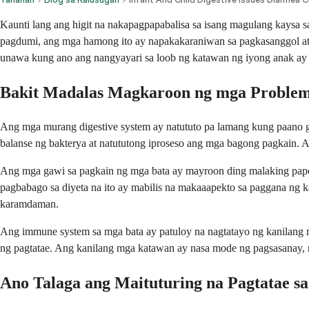
Kaunti lang ang higit na nakapagpapabalisa sa isang magulang kaysa 
pagdumi, ang mga hamong ito ay napakakaraniwan sa pagkasanggol at
unawa kung ano ang nangyayari sa loob ng katawan ng iyong anak ay
Bakit Madalas Magkaroon ng mga Problem
Ang mga murang digestive system ay natututo pa lamang kung paano 
balanse ng bakterya at natututong iproseso ang mga bagong pagkain.
Ang mga gawi sa pagkain ng mga bata ay mayroon ding malaking papel
pagbabago sa diyeta na ito ay mabilis na makaaapekto sa paggana ng ka
karamdaman.
Ang immune system sa mga bata ay patuloy na nagtatayo ng kanilang m
ng pagtatae. Ang kanilang mga katawan ay nasa mode ng pagsasanay, n
Ano Talaga ang Maituturing na Pagtatae sa