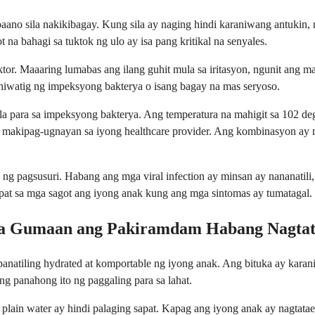
o sila nakikibagay. Kung sila ay naging hindi karaniwang antukin, mahi
 bahagi sa tuktok ng ulo ay isa pang kritikal na senyales.
or. Maaaring lumabas ang ilang guhit mula sa iritasyon, ngunit ang m
pahiwatig ng impeksyong bakterya o isang bagay na mas seryoso.
a para sa impeksyong bakterya. Ang temperatura na mahigit sa 102 deg
 makipag-ugnayan sa iyong healthcare provider. Ang kombinasyon ay 
ng pagsusuri. Habang ang mga viral infection ay minsan ay nananatili, 
apat sa mga sagot ang iyong anak kung ang mga sintomas ay tumatagal.
na Gumaan ang Pakiramdam Habang Nagta
natiling hydrated at komportable ng iyong anak. Ang bituka ay karani
 panahong ito ng paggaling para sa lahat.
plain water ay hindi palaging sapat. Kapag ang iyong anak ay nagtatae