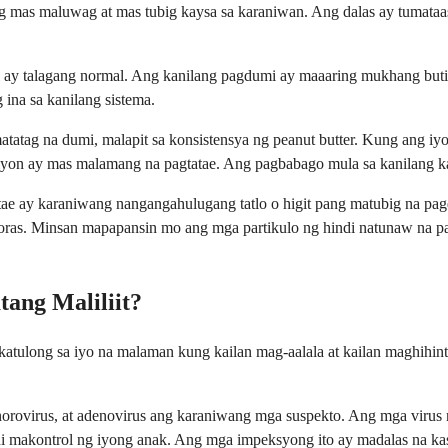
mas maluwag at mas tubig kaysa sa karaniwan. Ang dalas ay tumataa
 ay talagang normal. Ang kanilang pagdumi ay maaaring mukhang butil
 ina sa kanilang sistema.
atag na dumi, malapit sa konsistensya ng peanut butter. Kung ang iy
 iyon ay mas malamang na pagtatae. Ang pagbabago mula sa kanilang 
ae ay karaniwang nangangahulugang tatlo o higit pang matubig na pagd
oras. Minsan mapapansin mo ang mga partikulo ng hindi natunaw na pa
ang Maliliit?
ulong sa iyo na malaman kung kailan mag-aalala at kailan maghihintay
orovirus, at adenovirus ang karaniwang mga suspekto. Ang mga virus na
i makontrol ng iyong anak. Ang mga impeksyong ito ay madalas na kasa