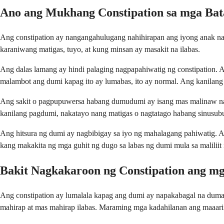
Ano ang Mukhang Constipation sa mga Bat
Ang constipation ay nangangahulugang nahihirapan ang iyong anak n
karaniwang matigas, tuyo, at kung minsan ay masakit na ilabas.
Ang dalas lamang ay hindi palaging nagpapahiwatig ng constipation. 
malambot ang dumi kapag ito ay lumabas, ito ay normal. Ang kanilang
Ang sakit o pagpupuwersa habang dumudumi ay isang mas malinaw na se
kanilang pagdumi, nakatayo nang matigas o nagtatago habang sinusub
Ang hitsura ng dumi ay nagbibigay sa iyo ng mahalagang pahiwatig. A
kang makakita ng mga guhit ng dugo sa labas ng dumi mula sa maliliit
Bakit Nagkakaroon ng Constipation ang m
Ang constipation ay lumalala kapag ang dumi ay napakabagal na dumad
mahirap at mas mahirap ilabas. Maraming mga kadahilanan ang maaarin