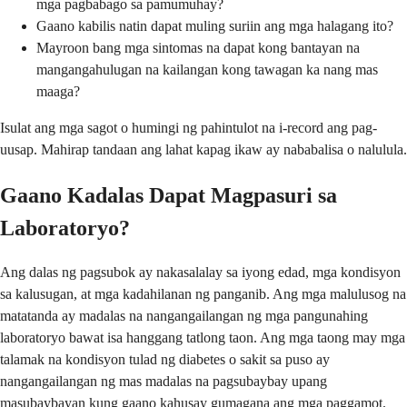
mga pagbabago sa pamumuhay?
Gaano kabilis natin dapat muling suriin ang mga halagang ito?
Mayroon bang mga sintomas na dapat kong bantayan na
mangangahulugan na kailangan kong tawagan ka nang mas
maaga?
Isulat ang mga sagot o humingi ng pahintulot na i-record ang pag-
uusap. Mahirap tandaan ang lahat kapag ikaw ay nababalisa o nalulula.
Gaano Kadalas Dapat Magpasuri sa
Laboratoryo?
Ang dalas ng pagsubok ay nakasalalay sa iyong edad, mga kondisyon
sa kalusugan, at mga kadahilanan ng panganib. Ang mga malulusog na
matatanda ay madalas na nangangailangan ng mga pangunahing
laboratoryo bawat isa hanggang tatlong taon. Ang mga taong may mga
talamak na kondisyon tulad ng diabetes o sakit sa puso ay
nangangailangan ng mas madalas na pagsubaybay upang
masubaybayan kung gaano kahusay gumagana ang mga paggamot.