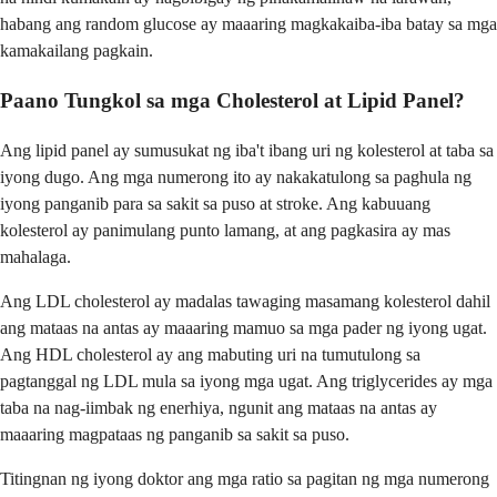
habang ang random glucose ay maaaring magkakaiba-iba batay sa mga
kamakailang pagkain.
Paano Tungkol sa mga Cholesterol at Lipid Panel?
Ang lipid panel ay sumusukat ng iba't ibang uri ng kolesterol at taba sa
iyong dugo. Ang mga numerong ito ay nakakatulong sa paghula ng
iyong panganib para sa sakit sa puso at stroke. Ang kabuuang
kolesterol ay panimulang punto lamang, at ang pagkasira ay mas
mahalaga.
Ang LDL cholesterol ay madalas tawaging masamang kolesterol dahil
ang mataas na antas ay maaaring mamuo sa mga pader ng iyong ugat.
Ang HDL cholesterol ay ang mabuting uri na tumutulong sa
pagtanggal ng LDL mula sa iyong mga ugat. Ang triglycerides ay mga
taba na nag-iimbak ng enerhiya, ngunit ang mataas na antas ay
maaaring magpataas ng panganib sa sakit sa puso.
Titingnan ng iyong doktor ang mga ratio sa pagitan ng mga numerong