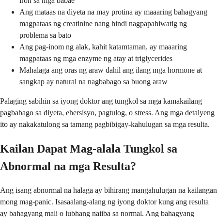
iron sa mga babae
Ang mataas na diyeta na may protina ay maaaring bahagyang
magpataas ng creatinine nang hindi nagpapahiwatig ng
problema sa bato
Ang pag-inom ng alak, kahit katamtaman, ay maaaring
magpataas ng mga enzyme ng atay at triglycerides
Mahalaga ang oras ng araw dahil ang ilang mga hormone at
sangkap ay natural na nagbabago sa buong araw
Palaging sabihin sa iyong doktor ang tungkol sa mga kamakailang
pagbabago sa diyeta, ehersisyo, pagtulog, o stress. Ang mga detalyeng
ito ay nakakatulong sa tamang pagbibigay-kahulugan sa mga resulta.
Kailan Dapat Mag-alala Tungkol sa
Abnormal na mga Resulta?
Ang isang abnormal na halaga ay bihirang mangahulugan na kailangan
mong mag-panic. Isasaalang-alang ng iyong doktor kung ang resulta
ay bahagyang mali o lubhang naiiba sa normal. Ang bahagyang