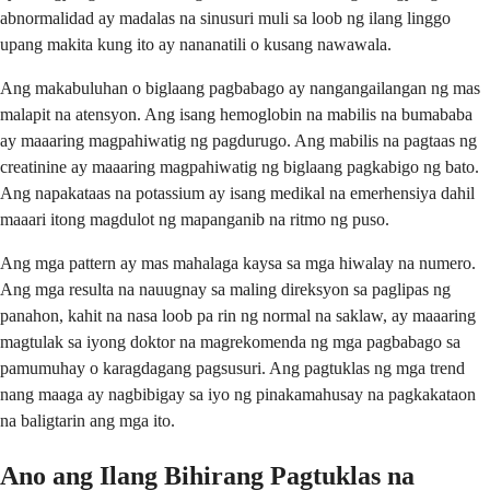
abnormalidad ay madalas na sinusuri muli sa loob ng ilang linggo
upang makita kung ito ay nananatili o kusang nawawala.
Ang makabuluhan o biglaang pagbabago ay nangangailangan ng mas
malapit na atensyon. Ang isang hemoglobin na mabilis na bumababa
ay maaaring magpahiwatig ng pagdurugo. Ang mabilis na pagtaas ng
creatinine ay maaaring magpahiwatig ng biglaang pagkabigo ng bato.
Ang napakataas na potassium ay isang medikal na emerhensiya dahil
maaari itong magdulot ng mapanganib na ritmo ng puso.
Ang mga pattern ay mas mahalaga kaysa sa mga hiwalay na numero.
Ang mga resulta na nauugnay sa maling direksyon sa paglipas ng
panahon, kahit na nasa loob pa rin ng normal na saklaw, ay maaaring
magtulak sa iyong doktor na magrekomenda ng mga pagbabago sa
pamumuhay o karagdagang pagsusuri. Ang pagtuklas ng mga trend
nang maaga ay nagbibigay sa iyo ng pinakamahusay na pagkakataon
na baligtarin ang mga ito.
Ano ang Ilang Bihirang Pagtuklas na