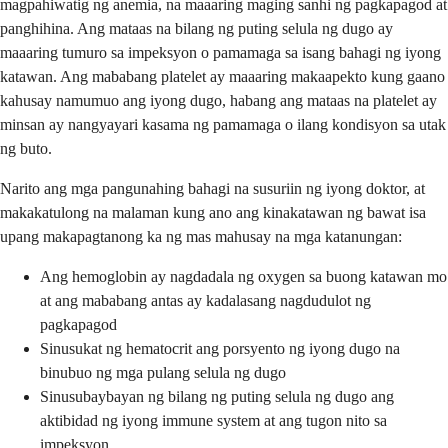
magpahiwatig ng anemia, na maaaring maging sanhi ng pagkapagod at
panghihina. Ang mataas na bilang ng puting selula ng dugo ay
maaaring tumuro sa impeksyon o pamamaga sa isang bahagi ng iyong
katawan. Ang mababang platelet ay maaaring makaapekto kung gaano
kahusay namumuo ang iyong dugo, habang ang mataas na platelet ay
minsan ay nangyayari kasama ng pamamaga o ilang kondisyon sa utak
ng buto.
Narito ang mga pangunahing bahagi na susuriin ng iyong doktor, at
makakatulong na malaman kung ano ang kinakatawan ng bawat isa
upang makapagtanong ka ng mas mahusay na mga katanungan:
Ang hemoglobin ay nagdadala ng oxygen sa buong katawan mo
at ang mababang antas ay kadalasang nagdudulot ng
pagkapagod
Sinusukat ng hematocrit ang porsyento ng iyong dugo na
binubuo ng mga pulang selula ng dugo
Sinusubaybayan ng bilang ng puting selula ng dugo ang
aktibidad ng iyong immune system at ang tugon nito sa
impeksyon