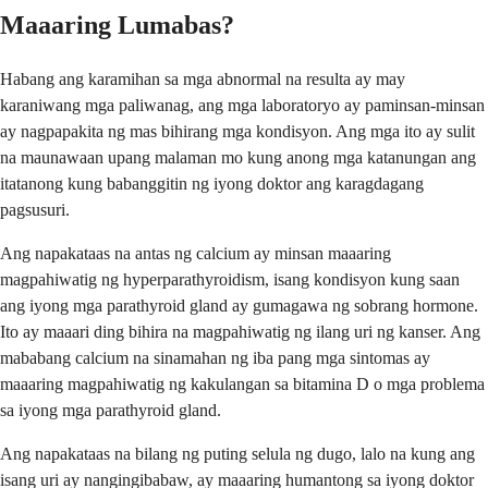
Maaaring Lumabas?
Habang ang karamihan sa mga abnormal na resulta ay may
karaniwang mga paliwanag, ang mga laboratoryo ay paminsan-minsan
ay nagpapakita ng mas bihirang mga kondisyon. Ang mga ito ay sulit
na maunawaan upang malaman mo kung anong mga katanungan ang
itatanong kung babanggitin ng iyong doktor ang karagdagang
pagsusuri.
Ang napakataas na antas ng calcium ay minsan maaaring
magpahiwatig ng hyperparathyroidism, isang kondisyon kung saan
ang iyong mga parathyroid gland ay gumagawa ng sobrang hormone.
Ito ay maaari ding bihira na magpahiwatig ng ilang uri ng kanser. Ang
mababang calcium na sinamahan ng iba pang mga sintomas ay
maaaring magpahiwatig ng kakulangan sa bitamina D o mga problema
sa iyong mga parathyroid gland.
Ang napakataas na bilang ng puting selula ng dugo, lalo na kung ang
isang uri ay nangingibabaw, ay maaaring humantong sa iyong doktor