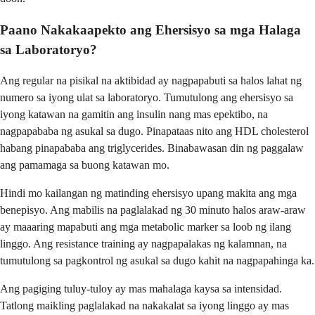
Paano Nakakaapekto ang Ehersisyo sa mga Halaga
sa Laboratoryo?
Ang regular na pisikal na aktibidad ay nagpapabuti sa halos lahat ng
numero sa iyong ulat sa laboratoryo. Tumutulong ang ehersisyo sa
iyong katawan na gamitin ang insulin nang mas epektibo, na
nagpapababa ng asukal sa dugo. Pinapataas nito ang HDL cholesterol
habang pinapababa ang triglycerides. Binabawasan din ng paggalaw
ang pamamaga sa buong katawan mo.
Hindi mo kailangan ng matinding ehersisyo upang makita ang mga
benepisyo. Ang mabilis na paglalakad ng 30 minuto halos araw-araw
ay maaaring mapabuti ang mga metabolic marker sa loob ng ilang
linggo. Ang resistance training ay nagpapalakas ng kalamnan, na
tumutulong sa pagkontrol ng asukal sa dugo kahit na nagpapahinga ka.
Ang pagiging tuluy-tuloy ay mas mahalaga kaysa sa intensidad.
Tatlong maikling paglalakad na nakakalat sa iyong linggo ay mas