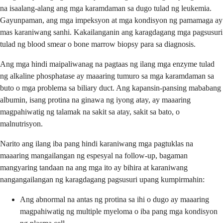
na isaalang-alang ang mga karamdaman sa dugo tulad ng leukemia.
Gayunpaman, ang mga impeksyon at mga kondisyon ng pamamaga ay
mas karaniwang sanhi. Kakailanganin ang karagdagang mga pagsusuri
tulad ng blood smear o bone marrow biopsy para sa diagnosis.
Ang mga hindi maipaliwanag na pagtaas ng ilang mga enzyme tulad
ng alkaline phosphatase ay maaaring tumuro sa mga karamdaman sa
buto o mga problema sa biliary duct. Ang kapansin-pansing mababang
albumin, isang protina na ginawa ng iyong atay, ay maaaring
magpahiwatig ng talamak na sakit sa atay, sakit sa bato, o
malnutrisyon.
Narito ang ilang iba pang hindi karaniwang mga pagtuklas na
maaaring mangailangan ng espesyal na follow-up, bagaman
mangyaring tandaan na ang mga ito ay bihira at karaniwang
nangangailangan ng karagdagang pagsusuri upang kumpirmahin:
Ang abnormal na antas ng protina sa ihi o dugo ay maaaring
magpahiwatig ng multiple myeloma o iba pang mga kondisyon