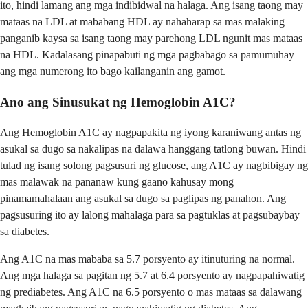
ito, hindi lamang ang mga indibidwal na halaga. Ang isang taong may
mataas na LDL at mababang HDL ay nahaharap sa mas malaking
panganib kaysa sa isang taong may parehong LDL ngunit mas mataas
na HDL. Kadalasang pinapabuti ng mga pagbabago sa pamumuhay
ang mga numerong ito bago kailanganin ang gamot.
Ano ang Sinusukat ng Hemoglobin A1C?
Ang Hemoglobin A1C ay nagpapakita ng iyong karaniwang antas ng
asukal sa dugo sa nakalipas na dalawa hanggang tatlong buwan. Hindi
tulad ng isang solong pagsusuri ng glucose, ang A1C ay nagbibigay ng
mas malawak na pananaw kung gaano kahusay mong
pinamamahalaan ang asukal sa dugo sa paglipas ng panahon. Ang
pagsusuring ito ay lalong mahalaga para sa pagtuklas at pagsubaybay
sa diabetes.
Ang A1C na mas mababa sa 5.7 porsyento ay itinuturing na normal.
Ang mga halaga sa pagitan ng 5.7 at 6.4 porsyento ay nagpapahiwatig
ng prediabetes. Ang A1C na 6.5 porsyento o mas mataas sa dalawang