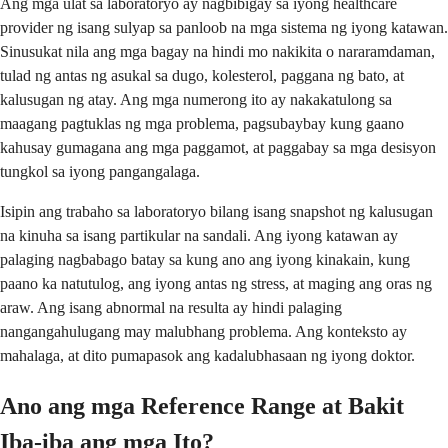
Ang mga ulat sa laboratoryo ay nagbibigay sa iyong healthcare
provider ng isang sulyap sa panloob na mga sistema ng iyong katawan.
Sinusukat nila ang mga bagay na hindi mo nakikita o nararamdaman,
tulad ng antas ng asukal sa dugo, kolesterol, paggana ng bato, at
kalusugan ng atay. Ang mga numerong ito ay nakakatulong sa
maagang pagtuklas ng mga problema, pagsubaybay kung gaano
kahusay gumagana ang mga paggamot, at paggabay sa mga desisyon
tungkol sa iyong pangangalaga.
Isipin ang trabaho sa laboratoryo bilang isang snapshot ng kalusugan
na kinuha sa isang partikular na sandali. Ang iyong katawan ay
palaging nagbabago batay sa kung ano ang iyong kinakain, kung
paano ka natutulog, ang iyong antas ng stress, at maging ang oras ng
araw. Ang isang abnormal na resulta ay hindi palaging
nangangahulugang may malubhang problema. Ang konteksto ay
mahalaga, at dito pumapasok ang kadalubhasaan ng iyong doktor.
Ano ang mga Reference Range at Bakit
Iba-iba ang mga Ito?