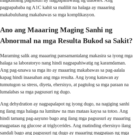
magkaibang pagsusuri ay nagpapahiwatig ng diabetes. Ang
pagpapababa ng A1C kahit sa maliliit na halaga ay maaaring
makabuluhang makabawas sa mga komplikasyon.
Ano ang Maaaring Maging Sanhi ng
Abnormal na mga Resulta Bukod sa Sakit?
Maraming salik ang maaaring pansamantalang makasira sa iyong mga
halaga sa laboratoryo nang hindi nagpapahiwatig ng karamdaman.
Ang pag-unawa sa mga ito ay maaaring makabawas sa pag-aalala
kapag hindi inaasahan ang mga resulta. Ang iyong katawan ay
tumutugon sa stress, diyeta, ehersisyo, at pagtulog sa mga paraan na
lumalabas sa mga pagsusuri ng dugo.
Ang dehydration ay nagpapalapot ng iyong dugo, na nagiging sanhi
ng ilang mga halaga na lumitaw na mas mataas kaysa sa totoo. Ang
hindi tamang pag-aayuno bago ang ilang mga pagsusuri ay maaaring
magpataas ng glucose at triglycerides. Ang matinding ehersisyo ilang
sandali bago ang pagsusuri ng dugo ay maaaring magpataas ng mga