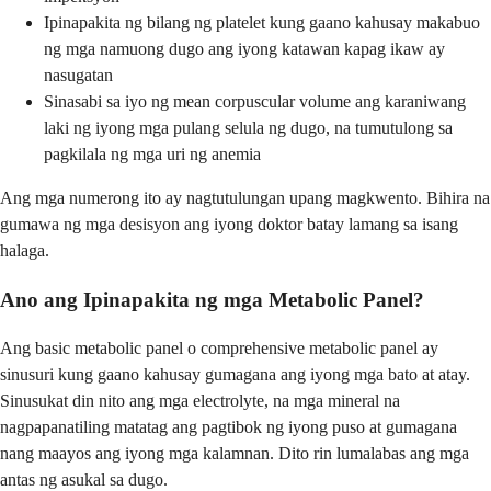
Ipinapakita ng bilang ng platelet kung gaano kahusay makabuo
ng mga namuong dugo ang iyong katawan kapag ikaw ay
nasugatan
Sinasabi sa iyo ng mean corpuscular volume ang karaniwang
laki ng iyong mga pulang selula ng dugo, na tumutulong sa
pagkilala ng mga uri ng anemia
Ang mga numerong ito ay nagtutulungan upang magkwento. Bihira na
gumawa ng mga desisyon ang iyong doktor batay lamang sa isang
halaga.
Ano ang Ipinapakita ng mga Metabolic Panel?
Ang basic metabolic panel o comprehensive metabolic panel ay
sinusuri kung gaano kahusay gumagana ang iyong mga bato at atay.
Sinusukat din nito ang mga electrolyte, na mga mineral na
nagpapanatiling matatag ang pagtibok ng iyong puso at gumagana
nang maayos ang iyong mga kalamnan. Dito rin lumalabas ang mga
antas ng asukal sa dugo.