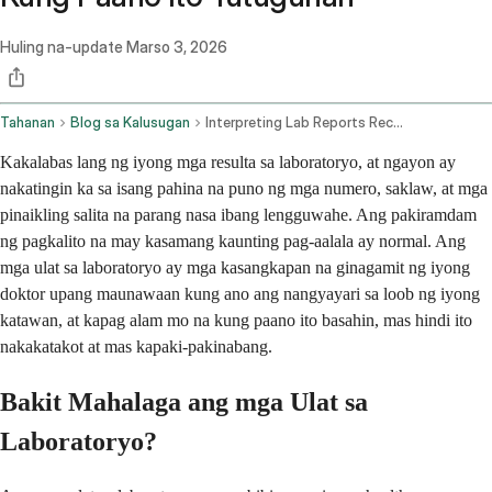
Huling na-update
Marso 3, 2026
Tahanan
Blog sa Kalusugan
Interpreting Lab Reports Recommendations And Lifestyle Advice
Kakalabas lang ng iyong mga resulta sa laboratoryo, at ngayon ay
nakatingin ka sa isang pahina na puno ng mga numero, saklaw, at mga
pinaikling salita na parang nasa ibang lengguwahe. Ang pakiramdam
ng pagkalito na may kasamang kaunting pag-aalala ay normal. Ang
mga ulat sa laboratoryo ay mga kasangkapan na ginagamit ng iyong
doktor upang maunawaan kung ano ang nangyayari sa loob ng iyong
katawan, at kapag alam mo na kung paano ito basahin, mas hindi ito
nakakatakot at mas kapaki-pakinabang.
Bakit Mahalaga ang mga Ulat sa
Laboratoryo?