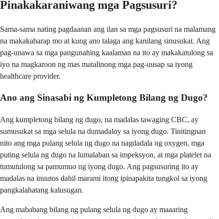
Pinakakaraniwang mga Pagsusuri?
Sama-sama nating pagdaanan ang ilan sa mga pagsusuri na malamang
na makakaharap mo at kung ano talaga ang kanilang sinusukat. Ang
pag-unawa sa mga pangunahing kaalaman na ito ay makakatulong sa
iyo na magkaroon ng mas matalinong mga pag-uusap sa iyong
healthcare provider.
Ano ang Sinasabi ng Kumpletong Bilang ng Dugo?
Ang kumpletong bilang ng dugo, na madalas tawaging CBC, ay
sumusukat sa mga selula na dumadaloy sa iyong dugo. Tinitingnan
nito ang mga pulang selula ng dugo na nagdadala ng oxygen, mga
puting selula ng dugo na lumalaban sa impeksyon, at mga platelet na
tumutulong sa pamumuo ng iyong dugo. Ang pagsusuring ito ay
madalas na inuutos dahil marami itong ipinapakita tungkol sa iyong
pangkalahatang kalusugan.
Ang mababang bilang ng pulang selula ng dugo ay maaaring