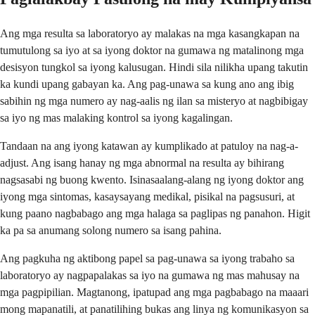
Ang mga resulta sa laboratoryo ay malakas na mga kasangkapan na
tumutulong sa iyo at sa iyong doktor na gumawa ng matalinong mga
desisyon tungkol sa iyong kalusugan. Hindi sila nilikha upang takutin
ka kundi upang gabayan ka. Ang pag-unawa sa kung ano ang ibig
sabihin ng mga numero ay nag-aalis ng ilan sa misteryo at nagbibigay
sa iyo ng mas malaking kontrol sa iyong kagalingan.
Tandaan na ang iyong katawan ay kumplikado at patuloy na nag-a-
adjust. Ang isang hanay ng mga abnormal na resulta ay bihirang
nagsasabi ng buong kwento. Isinasaalang-alang ng iyong doktor ang
iyong mga sintomas, kasaysayang medikal, pisikal na pagsusuri, at
kung paano nagbabago ang mga halaga sa paglipas ng panahon. Higit
ka pa sa anumang solong numero sa isang pahina.
Ang pagkuha ng aktibong papel sa pag-unawa sa iyong trabaho sa
laboratoryo ay nagpapalakas sa iyo na gumawa ng mas mahusay na
mga pagpipilian. Magtanong, ipatupad ang mga pagbabago na maaari
mong mapanatili, at panatilihing bukas ang linya ng komunikasyon sa