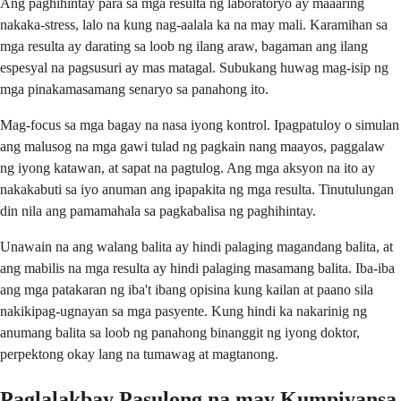
Ang paghihintay para sa mga resulta ng laboratoryo ay maaaring
nakaka-stress, lalo na kung nag-aalala ka na may mali. Karamihan sa
mga resulta ay darating sa loob ng ilang araw, bagaman ang ilang
espesyal na pagsusuri ay mas matagal. Subukang huwag mag-isip ng
mga pinakamasamang senaryo sa panahong ito.
Mag-focus sa mga bagay na nasa iyong kontrol. Ipagpatuloy o simulan
ang malusog na mga gawi tulad ng pagkain nang maayos, paggalaw
ng iyong katawan, at sapat na pagtulog. Ang mga aksyon na ito ay
nakakabuti sa iyo anuman ang ipapakita ng mga resulta. Tinutulungan
din nila ang pamamahala sa pagkabalisa ng paghihintay.
Unawain na ang walang balita ay hindi palaging magandang balita, at
ang mabilis na mga resulta ay hindi palaging masamang balita. Iba-iba
ang mga patakaran ng iba't ibang opisina kung kailan at paano sila
nakikipag-ugnayan sa mga pasyente. Kung hindi ka nakarinig ng
anumang balita sa loob ng panahong binanggit ng iyong doktor,
perpektong okay lang na tumawag at magtanong.
Paglalakbay Pasulong na may Kumpiyansa