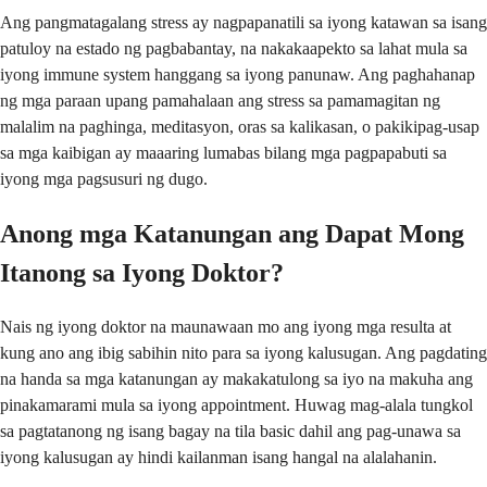
Ang pangmatagalang stress ay nagpapanatili sa iyong katawan sa isang
patuloy na estado ng pagbabantay, na nakakaapekto sa lahat mula sa
iyong immune system hanggang sa iyong panunaw. Ang paghahanap
ng mga paraan upang pamahalaan ang stress sa pamamagitan ng
malalim na paghinga, meditasyon, oras sa kalikasan, o pakikipag-usap
sa mga kaibigan ay maaaring lumabas bilang mga pagpapabuti sa
iyong mga pagsusuri ng dugo.
Anong mga Katanungan ang Dapat Mong
Itanong sa Iyong Doktor?
Nais ng iyong doktor na maunawaan mo ang iyong mga resulta at
kung ano ang ibig sabihin nito para sa iyong kalusugan. Ang pagdating
na handa sa mga katanungan ay makakatulong sa iyo na makuha ang
pinakamarami mula sa iyong appointment. Huwag mag-alala tungkol
sa pagtatanong ng isang bagay na tila basic dahil ang pag-unawa sa
iyong kalusugan ay hindi kailanman isang hangal na alalahanin.