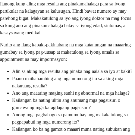
Itanong kung aling mga resulta ang pinakamahalaga para sa iyong
partikular na kalagayan sa kalusugan. Hindi bawat numero ay may
parehong bigat. Makakatulong sa iyo ang iyong doktor na mag-focus
sa kung ano ang pinakamahalaga batay sa iyong edad, sintomas, at
kasaysayang medikal.
Narito ang ilang kapaki-pakinabang na mga katanungan na maaaring
gumabay sa iyong pag-uusap at makatulong sa iyong umalis sa
appointment na may impormasyon:
Alin sa aking mga resulta ang pinaka nag-aalala sa iyo at bakit?
Paano maihahambing ang mga numerong ito sa aking mga
nakaraang resulta?
Ano ang maaaring maging sanhi ng abnormal na mga halaga?
Kailangan ba nating ulitin ang anumang mga pagsusuri o
gumawa ng mga karagdagang pagsusuri?
Anong mga pagbabago sa pamumuhay ang makakatulong sa
pagpapabuti ng mga numerong ito?
Kailangan ko ba ng gamot o maaari muna nating subukan ang