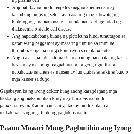
ng plasma cell
Ang patuloy na hindi maipaliwanag na anemia na may
kakaibang hugis ng selula ay maaaring magpahiwatig ng
bihirang mga namamanang karamdaman sa dugo tulad ng
thalassemia o sickle cell disease
Ang napakababang bilang ng platelet na hindi tumutugon sa
karaniwang paggamot ay maaaring tumuro sa immune
thrombocytopenia o mga kondisyon sa utak ng buto
Ang mataas na uric acid na sinamahan ng pananakit ng kasu-
kasuan ay maaaring magpahiwatig ng gout, ngunit ang
napakataas na antas ay minsan ay lumalabas sa sakit sa bato o
mga kanser sa dugo
Gagabayan ka ng iyong doktor kung anong karagdagang mga
hakbang ang makabuluhan kung may lumabas na hindi
pangkaraniwan. Karamihan sa mga tao ay hindi kailanman
makakaranas ng mga bihirang pagtuklas na ito.
Paano Maaari Mong Pagbutihin ang Iyong