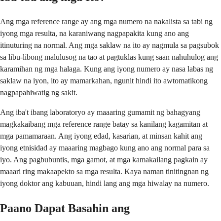
Ang mga reference range ay ang mga numero na nakalista sa tabi ng
iyong mga resulta, na karaniwang nagpapakita kung ano ang
itinuturing na normal. Ang mga saklaw na ito ay nagmula sa pagsubok
sa libu-libong malulusog na tao at pagtuklas kung saan nahuhulog ang
karamihan ng mga halaga. Kung ang iyong numero ay nasa labas ng
saklaw na iyon, ito ay mamarkahan, ngunit hindi ito awtomatikong
nagpapahiwatig ng sakit.
Ang iba't ibang laboratoryo ay maaaring gumamit ng bahagyang
magkakaibang mga reference range batay sa kanilang kagamitan at
mga pamamaraan. Ang iyong edad, kasarian, at minsan kahit ang
iyong etnisidad ay maaaring magbago kung ano ang normal para sa
iyo. Ang pagbubuntis, mga gamot, at mga kamakailang pagkain ay
maaari ring makaapekto sa mga resulta. Kaya naman tinitingnan ng
iyong doktor ang kabuuan, hindi lang ang mga hiwalay na numero.
Paano Dapat Basahin ang