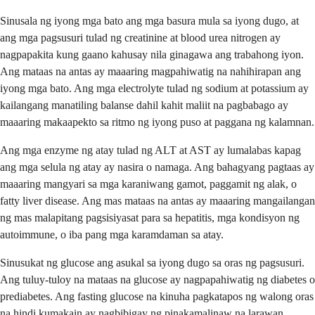
Sinusala ng iyong mga bato ang mga basura mula sa iyong dugo, at
ang mga pagsusuri tulad ng creatinine at blood urea nitrogen ay
nagpapakita kung gaano kahusay nila ginagawa ang trabahong iyon.
Ang mataas na antas ay maaaring magpahiwatig na nahihirapan ang
iyong mga bato. Ang mga electrolyte tulad ng sodium at potassium ay
kailangang manatiling balanse dahil kahit maliit na pagbabago ay
maaaring makaapekto sa ritmo ng iyong puso at paggana ng kalamnan.
Ang mga enzyme ng atay tulad ng ALT at AST ay lumalabas kapag
ang mga selula ng atay ay nasira o namaga. Ang bahagyang pagtaas ay
maaaring mangyari sa mga karaniwang gamot, paggamit ng alak, o
fatty liver disease. Ang mas mataas na antas ay maaaring mangailangan
ng mas malapitang pagsisiyasat para sa hepatitis, mga kondisyon ng
autoimmune, o iba pang mga karamdaman sa atay.
Sinusukat ng glucose ang asukal sa iyong dugo sa oras ng pagsusuri.
Ang tuluy-tuloy na mataas na glucose ay nagpapahiwatig ng diabetes o
prediabetes. Ang fasting glucose na kinuha pagkatapos ng walong oras
na hindi kumakain ay nagbibigay ng pinakamalinaw na larawan,