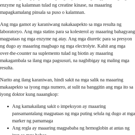
enzyme ng kalamnan tulad ng creatine kinase, na maaaring
mapagkamalang pinsala sa puso o kalamnan.
Ang mga gamot ay karaniwang nakakaapekto sa mga resulta ng
laboratoryo. Ang mga statins para sa kolesterol ay maaaring bahagyang
magpataas ng mga enzyme ng atay. Ang mga diuretic para sa presyon
ng dugo ay maaaring magbago ng mga electrolyte. Kahit ang mga
over-the-counter na suplemento tulad ng biotin ay maaaring
makagambala sa ilang mga pagsusuri, na nagbibigay ng maling mga
resulta.
Narito ang ilang karaniwan, hindi sakit na mga salik na maaaring
makaapekto sa iyong mga numero, at sulit na banggitin ang mga ito sa
iyong doktor kung naaangkop:
Ang kamakailang sakit o impeksyon ay maaaring
pansamantalang magpataas ng mga puting selula ng dugo at mga
marker ng pamamaga
Ang regla ay maaaring magpababa ng hemoglobin at antas ng