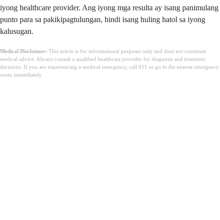
iyong healthcare provider. Ang iyong mga resulta ay isang panimulang
punto para sa pakikipagtulungan, hindi isang huling hatol sa iyong
kalusugan.
Medical Disclaimer:
This article is for informational purposes only and does not constitute
medical advice. Always consult a qualified healthcare provider for diagnosis and treatment
decisions. If you are experiencing a medical emergency, call 911 or go to the nearest emergency
room immediately.