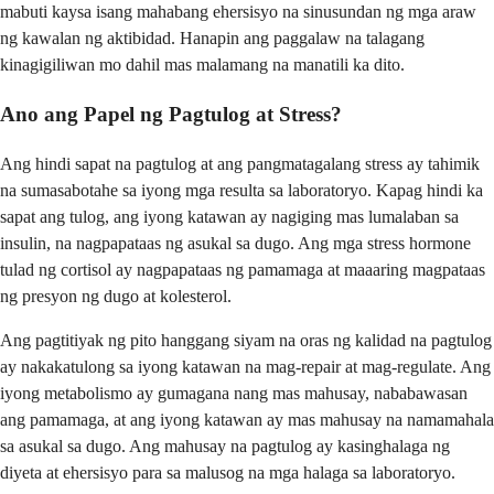
mabuti kaysa isang mahabang ehersisyo na sinusundan ng mga araw
ng kawalan ng aktibidad. Hanapin ang paggalaw na talagang
kinagigiliwan mo dahil mas malamang na manatili ka dito.
Ano ang Papel ng Pagtulog at Stress?
Ang hindi sapat na pagtulog at ang pangmatagalang stress ay tahimik
na sumasabotahe sa iyong mga resulta sa laboratoryo. Kapag hindi ka
sapat ang tulog, ang iyong katawan ay nagiging mas lumalaban sa
insulin, na nagpapataas ng asukal sa dugo. Ang mga stress hormone
tulad ng cortisol ay nagpapataas ng pamamaga at maaaring magpataas
ng presyon ng dugo at kolesterol.
Ang pagtitiyak ng pito hanggang siyam na oras ng kalidad na pagtulog
ay nakakatulong sa iyong katawan na mag-repair at mag-regulate. Ang
iyong metabolismo ay gumagana nang mas mahusay, nababawasan
ang pamamaga, at ang iyong katawan ay mas mahusay na namamahala
sa asukal sa dugo. Ang mahusay na pagtulog ay kasinghalaga ng
diyeta at ehersisyo para sa malusog na mga halaga sa laboratoryo.