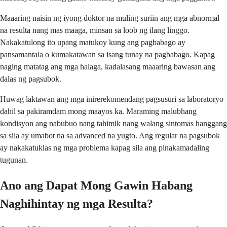
Maaaring naisin ng iyong doktor na muling suriin ang mga abnormal
na resulta nang mas maaga, minsan sa loob ng ilang linggo.
Nakakatulong ito upang matukoy kung ang pagbabago ay
pansamantala o kumakatawan sa isang tunay na pagbabago. Kapag
naging matatag ang mga halaga, kadalasang maaaring bawasan ang
dalas ng pagsubok.
Huwag laktawan ang mga inirerekomendang pagsusuri sa laboratoryo
dahil sa pakiramdam mong maayos ka. Maraming malubhang
kondisyon ang nabubuo nang tahimik nang walang sintomas hanggang
sa sila ay umabot na sa advanced na yugto. Ang regular na pagsubok
ay nakakatuklas ng mga problema kapag sila ang pinakamadaling
tugunan.
Ano ang Dapat Mong Gawin Habang
Naghihintay ng mga Resulta?