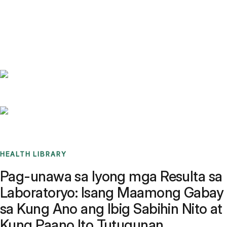
Benchmarks
Stories
FAQ
Sign up / Log in
HEALTH LIBRARY
Pag-unawa sa Iyong mga Resulta sa
Laboratoryo: Isang Maamong Gabay
sa Kung Ano ang Ibig Sabihin Nito at
Kung Paano Ito Tutugunan