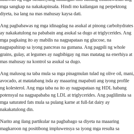
mga sangkap na nakakapinsala. Hindi mo kailangan ng perpektong
diyeta, isa lang na mas mahusay kaysa dati.
Ang pagbabawas ng mga idinagdag na asukal at pinong carbohydrates
ay nakakatulong na pababain ang asukal sa dugo at triglycerides. Ang
mga pagkaing ito ay mabilis na nagpapataas ng glucose, na
nagpapahirap sa iyong pancreas na gumana. Ang pagpili ng whole
grains, gulay, at legumes ay nagbibigay ng mas matatag na enerhiya at
mas mahusay na kontrol sa asukal sa dugo.
Ang malusog na taba mula sa mga pinagmulan tulad ng olive oil, mani,
avocado, at matatabang isda ay maaaring mapabuti ang iyong profile
ng kolesterol. Ang mga taba na ito ay nagpapataas ng HDL habang
potensyal na nagpapababa ng LDL at triglycerides. Ang paglilimita sa
mga saturated fats mula sa pulang karne at full-fat dairy ay
nakakatulong din.
Narito ang ilang partikular na pagbabago sa diyeta na maaaring
magkaroon ng positibong impluwensya sa iyong mga resulta sa