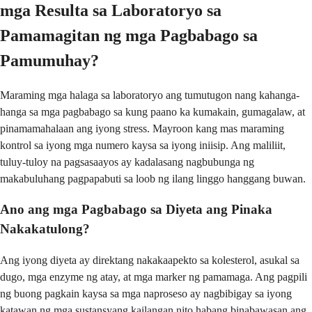
mga Resulta sa Laboratoryo sa
Pamamagitan ng mga Pagbabago sa
Pamumuhay?
Maraming mga halaga sa laboratoryo ang tumutugon nang kahanga-
hanga sa mga pagbabago sa kung paano ka kumakain, gumagalaw, at
pinamamahalaan ang iyong stress. Mayroon kang mas maraming
kontrol sa iyong mga numero kaysa sa iyong iniisip. Ang maliliit,
tuluy-tuloy na pagsasaayos ay kadalasang nagbubunga ng
makabuluhang pagpapabuti sa loob ng ilang linggo hanggang buwan.
Ano ang mga Pagbabago sa Diyeta ang Pinaka
Nakakatulong?
Ang iyong diyeta ay direktang nakakaapekto sa kolesterol, asukal sa
dugo, mga enzyme ng atay, at mga marker ng pamamaga. Ang pagpili
ng buong pagkain kaysa sa mga naproseso ay nagbibigay sa iyong
katawan ng mga sustansyang kailangan nito habang binabawasan ang