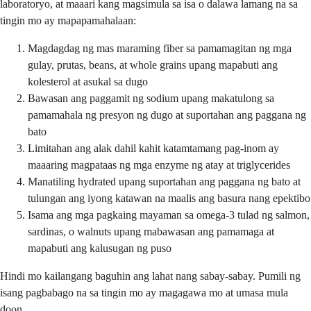
laboratoryo, at maaari kang magsimula sa isa o dalawa lamang na sa
tingin mo ay mapapamahalaan:
Magdagdag ng mas maraming fiber sa pamamagitan ng mga
gulay, prutas, beans, at whole grains upang mapabuti ang
kolesterol at asukal sa dugo
Bawasan ang paggamit ng sodium upang makatulong sa
pamamahala ng presyon ng dugo at suportahan ang paggana ng
bato
Limitahan ang alak dahil kahit katamtamang pag-inom ay
maaaring magpataas ng mga enzyme ng atay at triglycerides
Manatiling hydrated upang suportahan ang paggana ng bato at
tulungan ang iyong katawan na maalis ang basura nang epektibo
Isama ang mga pagkaing mayaman sa omega-3 tulad ng salmon,
sardinas, o walnuts upang mabawasan ang pamamaga at
mapabuti ang kalusugan ng puso
Hindi mo kailangang baguhin ang lahat nang sabay-sabay. Pumili ng
isang pagbabago na sa tingin mo ay magagawa mo at umasa mula
doon.