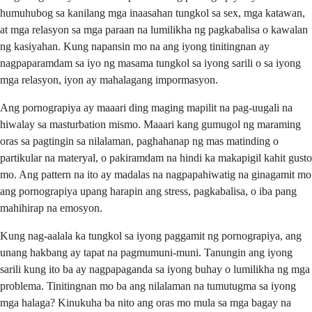
humuhubog sa kanilang mga inaasahan tungkol sa sex, mga katawan,
at mga relasyon sa mga paraan na lumilikha ng pagkabalisa o kawalan
ng kasiyahan. Kung napansin mo na ang iyong tinitingnan ay
nagpaparamdam sa iyo ng masama tungkol sa iyong sarili o sa iyong
mga relasyon, iyon ay mahalagang impormasyon.
Ang pornograpiya ay maaari ding maging mapilit na pag-uugali na
hiwalay sa masturbation mismo. Maaari kang gumugol ng maraming
oras sa pagtingin sa nilalaman, paghahanap ng mas matinding o
partikular na materyal, o pakiramdam na hindi ka makapigil kahit gusto
mo. Ang pattern na ito ay madalas na nagpapahiwatig na ginagamit mo
ang pornograpiya upang harapin ang stress, pagkabalisa, o iba pang
mahihirap na emosyon.
Kung nag-aalala ka tungkol sa iyong paggamit ng pornograpiya, ang
unang hakbang ay tapat na pagmumuni-muni. Tanungin ang iyong
sarili kung ito ba ay nagpapaganda sa iyong buhay o lumilikha ng mga
problema. Tinitingnan mo ba ang nilalaman na tumutugma sa iyong
mga halaga? Kinukuha ba nito ang oras mo mula sa mga bagay na