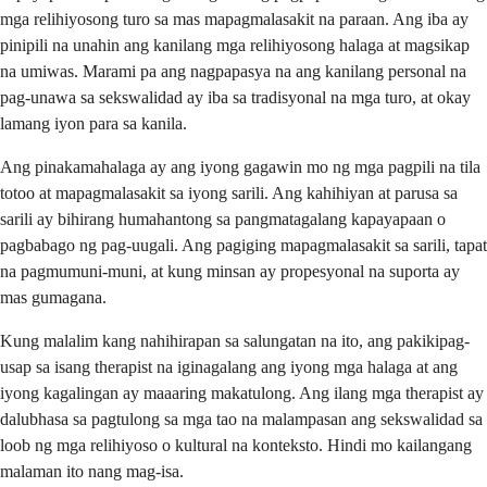
mga relihiyosong turo sa mas mapagmalasakit na paraan. Ang iba ay
pinipili na unahin ang kanilang mga relihiyosong halaga at magsikap
na umiwas. Marami pa ang nagpapasya na ang kanilang personal na
pag-unawa sa sekswalidad ay iba sa tradisyonal na mga turo, at okay
lamang iyon para sa kanila.
Ang pinakamahalaga ay ang iyong gagawin mo ng mga pagpili na tila
totoo at mapagmalasakit sa iyong sarili. Ang kahihiyan at parusa sa
sarili ay bihirang humahantong sa pangmatagalang kapayapaan o
pagbabago ng pag-uugali. Ang pagiging mapagmalasakit sa sarili, tapat
na pagmumuni-muni, at kung minsan ay propesyonal na suporta ay
mas gumagana.
Kung malalim kang nahihirapan sa salungatan na ito, ang pakikipag-
usap sa isang therapist na iginagalang ang iyong mga halaga at ang
iyong kagalingan ay maaaring makatulong. Ang ilang mga therapist ay
dalubhasa sa pagtulong sa mga tao na malampasan ang sekswalidad sa
loob ng mga relihiyoso o kultural na konteksto. Hindi mo kailangang
malaman ito nang mag-isa.