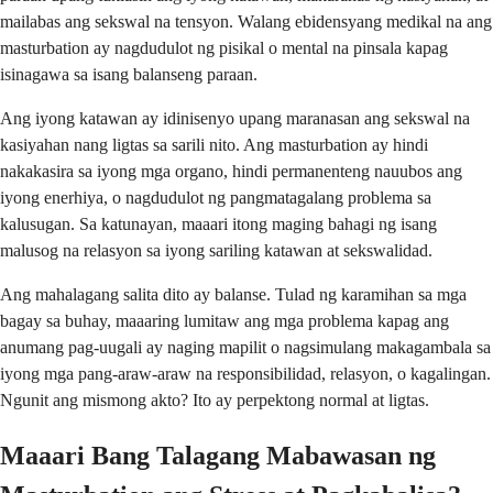
mailabas ang sekswal na tensyon. Walang ebidensyang medikal na ang
masturbation ay nagdudulot ng pisikal o mental na pinsala kapag
isinagawa sa isang balanseng paraan.
Ang iyong katawan ay idinisenyo upang maranasan ang sekswal na
kasiyahan nang ligtas sa sarili nito. Ang masturbation ay hindi
nakakasira sa iyong mga organo, hindi permanenteng nauubos ang
iyong enerhiya, o nagdudulot ng pangmatagalang problema sa
kalusugan. Sa katunayan, maaari itong maging bahagi ng isang
malusog na relasyon sa iyong sariling katawan at sekswalidad.
Ang mahalagang salita dito ay balanse. Tulad ng karamihan sa mga
bagay sa buhay, maaaring lumitaw ang mga problema kapag ang
anumang pag-uugali ay naging mapilit o nagsimulang makagambala sa
iyong mga pang-araw-araw na responsibilidad, relasyon, o kagalingan.
Ngunit ang mismong akto? Ito ay perpektong normal at ligtas.
Maaari Bang Talagang Mabawasan ng