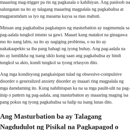
maaaring mag-trigger pa rin ng pagkasala o kahihiyan. Ang panloob na
salungatan na ito ay talagang maaaring magpalala ng pagkabalisa at
magparamdam sa iyo ng masama kaysa sa mas mabuti.
Minsan ang pagkabalisa pagkatapos ng masturbation ay nagmumula sa
pag-aalala tungkol mismo sa gawi. Maaari kang matakot na ginagawa
mo ito nang labis, na ito ay nagiging problema, o na ito ay
nakakaapekto sa iba pang bahagi ng iyong buhay. Ang pag-aalala na
ito ay lumilikha ng isang siklo kung saan ang pagkabalisa ay hindi
tungkol sa akto, kundi tungkol sa iyong relasyon dito.
Ang mga kondisyong pangkaisipan tulad ng obsessive-compulsive
disorder o generalized anxiety disorder ay maaari ring magpalala ng
mga damdaming ito. Kung nahihirapan ka na sa mga paulit-ulit na pag-
iisip o pattern ng pag-aalala, ang masturbation ay maaaring maging isa
pang pokus ng iyong pagkabalisa sa halip na isang lunas dito.
Ang Masturbation ba ay Talagang
Nagdudulot ng Pisikal na Pagkapagod o