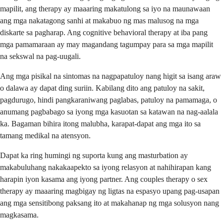
mapilit, ang therapy ay maaaring makatulong sa iyo na maunawaan
ang mga nakatagong sanhi at makabuo ng mas malusog na mga
diskarte sa pagharap. Ang cognitive behavioral therapy at iba pang
mga pamamaraan ay may magandang tagumpay para sa mga mapilit
na sekswal na pag-uugali.
Ang mga pisikal na sintomas na nagpapatuloy nang higit sa isang araw
o dalawa ay dapat ding suriin. Kabilang dito ang patuloy na sakit,
pagdurugo, hindi pangkaraniwang paglabas, patuloy na pamamaga, o
anumang pagbabago sa iyong mga kasuotan sa katawan na nag-aalala
ka. Bagaman bihira itong malubha, karapat-dapat ang mga ito sa
tamang medikal na atensyon.
Dapat ka ring humingi ng suporta kung ang masturbation ay
makabuluhang nakakaapekto sa iyong relasyon at nahihirapan kang
harapin iyon kasama ang iyong partner. Ang couples therapy o sex
therapy ay maaaring magbigay ng ligtas na espasyo upang pag-usapan
ang mga sensitibong paksang ito at makahanap ng mga solusyon nang
magkasama.