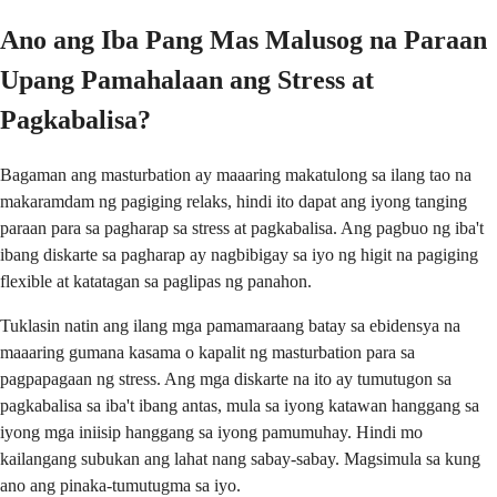
Ano ang Iba Pang Mas Malusog na Paraan
Upang Pamahalaan ang Stress at
Pagkabalisa?
Bagaman ang masturbation ay maaaring makatulong sa ilang tao na
makaramdam ng pagiging relaks, hindi ito dapat ang iyong tanging
paraan para sa pagharap sa stress at pagkabalisa. Ang pagbuo ng iba't
ibang diskarte sa pagharap ay nagbibigay sa iyo ng higit na pagiging
flexible at katatagan sa paglipas ng panahon.
Tuklasin natin ang ilang mga pamamaraang batay sa ebidensya na
maaaring gumana kasama o kapalit ng masturbation para sa
pagpapagaan ng stress. Ang mga diskarte na ito ay tumutugon sa
pagkabalisa sa iba't ibang antas, mula sa iyong katawan hanggang sa
iyong mga iniisip hanggang sa iyong pamumuhay. Hindi mo
kailangang subukan ang lahat nang sabay-sabay. Magsimula sa kung
ano ang pinaka-tumutugma sa iyo.