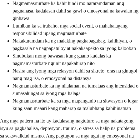
Nagmamasrturbate ka kahit hindi mo nararamdaman ang
pagnanasa, kadalasan dahil sa gawi o emosyonal na kawalan ng
ginhawa
Lumiban ka sa trabaho, mga social event, o mahahalagang
responsibilidad upang magmasturbate
Nakakaramdam ka ng malaking pagkabagabag, kahihiyan, o
pagkasala na nagpapatuloy at nakakaapekto sa iyong kalooban
Sinubukan mong bawasan kung gaano kadalas ka
nagmamasturbate ngunit napakahirap nito
Nasira ang iyong mga relasyon dahil sa sikreto, oras na ginugol
nang mag-isa, o emosyonal na distansya
Nagmamasturbate ka ng nilalaman na tumataas ang intensidad o
sumasalungat sa iyong mga halaga
Nagmamasrturbate ka sa mga mapanganib na sitwasyon o lugar
kung saan maaari kang maharap sa malubhang kahihinatnan
Ang mga pattern na ito ay kadalasang nagtuturo sa mga nakatagong
isyu sa pagkabalisa, depresyon, trauma, o stress sa halip na problema
sa sekswalidad mismo. Ang pagtugon sa mga ugat ng emosyonal na