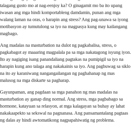
talagang gusto mo at nag-eenjoy ka? O ginagamit mo ba ito upang
iwasan ang mga hindi komportableng damdamin, punan ang mga
walang laman na oras, o harapin ang stress? Ang pag-unawa sa iyong
motibasyon ay tumutulong sa iyo na magpasya kung may kailangang
magbago.
Ang madalas na masturbation na dulot ng pagkabalisa, stress, o
pagkabagot ay maaaring magpalala pa sa mga nakatagong isyung iyon.
Ito ay nagiging isang panandaliang pagtakas na pumipigil sa iyo na
harapin kung ano talaga ang nakakainis sa iyo. Ang pagbuwag sa siklo
na ito ay karaniwang nangangailangan ng paghahanap ng mas
malusog na mga diskarte sa pagharap.
Gayunpaman, ang pagdaan sa mga panahon ng mas madalas na
masturbation ay ganap ding normal. Ang stress, mga pagbabago sa
hormone, katayuan sa relasyon, at mga kalagayan sa buhay ay lahat
nakakaapekto sa sekswal na pagnanasa. Ang pansamantalang pagtaas
ng dalas ay hindi awtomatikong nagpapahiwatig ng problema.