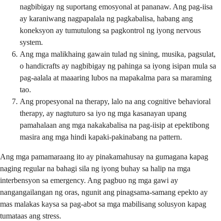
nagbibigay ng suportang emosyonal at pananaw. Ang pag-iisa
ay karaniwang nagpapalala ng pagkabalisa, habang ang
koneksyon ay tumutulong sa pagkontrol ng iyong nervous
system.
Ang mga malikhaing gawain tulad ng sining, musika, pagsulat,
o handicrafts ay nagbibigay ng pahinga sa iyong isipan mula sa
pag-aalala at maaaring lubos na mapakalma para sa maraming
tao.
Ang propesyonal na therapy, lalo na ang cognitive behavioral
therapy, ay nagtuturo sa iyo ng mga kasanayan upang
pamahalaan ang mga nakakabalisa na pag-iisip at epektibong
masira ang mga hindi kapaki-pakinabang na pattern.
Ang mga pamamaraang ito ay pinakamahusay na gumagana kapag
naging regular na bahagi sila ng iyong buhay sa halip na mga
interbensyon sa emergency. Ang pagbuo ng mga gawi ay
nangangailangan ng oras, ngunit ang pinagsama-samang epekto ay
mas malakas kaysa sa pag-abot sa mga mabilisang solusyon kapag
tumataas ang stress.