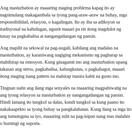
Ang masturbation ay maaaring maging problema kapag ito ay
nagsimulang makagambala sa iyong pang-araw-araw na buhay, mga
responsibilidad, relasyon, o kagalingan. Ito ay iba sa adiksyon sa
tradisyonal na kahulugan, ngunit maaari pa rin itong magdulot ng
tunay na pagkabalisa at nangangailangan ng pansin.
Ang mapilit na sekswal na pag-uugali, kabilang ang madalas na
masturbation, ay karaniwang nagiging mekanismo ng pagharap sa
mahihirap na emosyon. Kung ginagamit mo ang masturbation upang
takasan ang stress, pagkabalisa, kalungkutan, o pagkabagot, maaari
itong maging isang pattern na mahirap masira kahit na gusto mo.
Tingnan natin ang ilang mga senyales na maaaring magpahiwatig na
ang iyong relasyon sa masturbation ay nangangailangan ng pansin.
Hindi lamang ito tungkol sa dalas, kundi tungkol sa kung paano ito
nakakaapekto sa iyong buhay sa pangkalahatan. Kung ilang sa mga ito
ang tumutugma sa iyo, maaaring sulit na pag-isipan nang mas malalim
o humingi ng suporta.