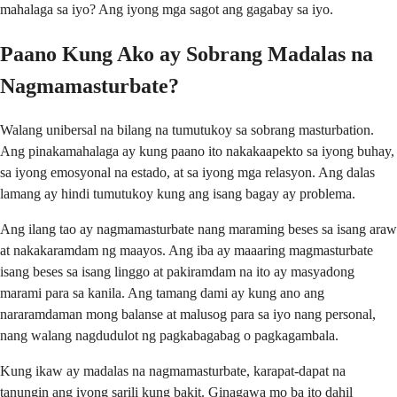
mahalaga sa iyo? Ang iyong mga sagot ang gagabay sa iyo.
Paano Kung Ako ay Sobrang Madalas na
Nagmamasturbate?
Walang unibersal na bilang na tumutukoy sa sobrang masturbation.
Ang pinakamahalaga ay kung paano ito nakakaapekto sa iyong buhay,
sa iyong emosyonal na estado, at sa iyong mga relasyon. Ang dalas
lamang ay hindi tumutukoy kung ang isang bagay ay problema.
Ang ilang tao ay nagmamasturbate nang maraming beses sa isang araw
at nakakaramdam ng maayos. Ang iba ay maaaring magmasturbate
isang beses sa isang linggo at pakiramdam na ito ay masyadong
marami para sa kanila. Ang tamang dami ay kung ano ang
nararamdaman mong balanse at malusog para sa iyo nang personal,
nang walang nagdudulot ng pagkabagabag o pagkagambala.
Kung ikaw ay madalas na nagmamasturbate, karapat-dapat na
tanungin ang iyong sarili kung bakit. Ginagawa mo ba ito dahil