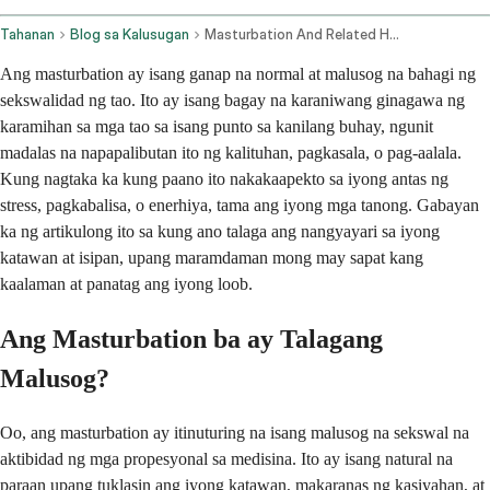
Tahanan
Blog sa Kalusugan
Masturbation And Related Health Concerns Stress Anxiety And Fatigue
Ang masturbation ay isang ganap na normal at malusog na bahagi ng
sekswalidad ng tao. Ito ay isang bagay na karaniwang ginagawa ng
karamihan sa mga tao sa isang punto sa kanilang buhay, ngunit
madalas na napapalibutan ito ng kalituhan, pagkasala, o pag-aalala.
Kung nagtaka ka kung paano ito nakakaapekto sa iyong antas ng
stress, pagkabalisa, o enerhiya, tama ang iyong mga tanong. Gabayan
ka ng artikulong ito sa kung ano talaga ang nangyayari sa iyong
katawan at isipan, upang maramdaman mong may sapat kang
kaalaman at panatag ang iyong loob.
Ang Masturbation ba ay Talagang
Malusog?
Oo, ang masturbation ay itinuturing na isang malusog na sekswal na
aktibidad ng mga propesyonal sa medisina. Ito ay isang natural na
paraan upang tuklasin ang iyong katawan, makaranas ng kasiyahan, at