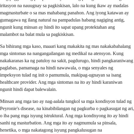
iritasyon na nauugnay sa pagkiskisan, lalo na kung ikaw ay madalas
magmasturbate o sa mas mahabang panahon. Ang iyong katawan ay
gumagawa ng ilang natural na pampadulas habang nagiging antig,
ngunit kung minsan ay hindi ito sapat upang protektahan ang
malambot na balat mula sa pagkiskisan.
Sa bihirang mga kaso, maaari kang makakita ng mas nakakabahalang
mga sintomas na nangangailangan ng medikal na atensyon. Kung
nakakaranas ka ng patuloy na sakit, pagdurugo, hindi pangkaraniwang
paglabas, pamamaga na hindi nawawala, o mga senyales ng
impeksyon tulad ng init o pamumula, makipag-ugnayan sa isang
healthcare provider. Ang mga sintomas na ito ay hindi karaniwan
ngunit hindi dapat balewalain.
Minsan ang mga tao ay nag-aalala tungkol sa mga kondisyon tulad ng
Peyronie's disease, na kinabibilangan ng pagkurba o pagkasugat ng ari,
o iba pang mga isyung istruktural. Ang mga kondisyong ito ay hindi
sanhi ng masturbation. Ang mga ito ay nagmumula sa pinsala,
henetika, o mga nakatagong isyung pangkalusugan na