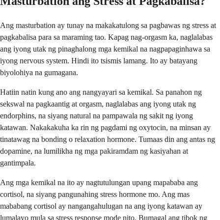
Masturbation ang Stress at Pagkabalisa?
Ang masturbation ay tunay na makakatulong sa pagbawas ng stress at
pagkabalisa para sa maraming tao. Kapag nag-orgasm ka, naglalabas
ang iyong utak ng pinaghalong mga kemikal na nagpapaginhawa sa
iyong nervous system. Hindi ito tsismis lamang. Ito ay batayang
biyolohiya na gumagana.
Hatiin natin kung ano ang nangyayari sa kemikal. Sa panahon ng
sekswal na pagkaantig at orgasm, naglalabas ang iyong utak ng
endorphins, na siyang natural na pampawala ng sakit ng iyong
katawan. Nakakakuha ka rin ng pagdami ng oxytocin, na minsan ay
tinatawag na bonding o relaxation hormone. Tumaas din ang antas ng
dopamine, na lumilikha ng mga pakiramdam ng kasiyahan at
gantimpala.
Ang mga kemikal na ito ay nagtutulungan upang mapababa ang
cortisol, na siyang pangunahing stress hormone mo. Ang mas
mababang cortisol ay nangangahulugan na ang iyong katawan ay
lumalayo mula sa stress response mode nito. Bumagal ang tibok ng