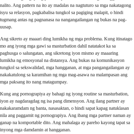
nalito. Ang pattern na ito ay madalas na nagtuturo sa mga nakatagong
isyu sa relasyon, pagkabalisa tungkol sa pagiging malapit, o hindi
tugmang antas ng pagnanasa na nangangailangan ng bukas na pag-
uusap.
Ang sikreto ay maaari ding lumikha ng mga problema. Kung itinatago
mo ang iyong mga gawi sa masturbation dahil natatakot ka sa
paghusga o salungatan, ang sikretong iyon mismo ay maaaring
lumikha ng emosyonal na distansya. Ang bukas na komunikasyon
tungkol sa sekswalidad, mga hangganan, at mga pangangailangan ay
nakakatulong sa karamihan ng mga mag-asawa na malampasan ang
mga paksang ito nang matagumpay.
Kung ang pornograpiya ay bahagi ng iyong routine sa masturbation,
iyon ay nagdaragdag ng isa pang dimensyon. Ang ilang partner ay
nakakaramdam ng banta, nasasaktan, o hindi sapat kapag natuklasan
nila ang paggamit ng pornograpiya. Ang ibang mga partner naman ay
ganap na komportable dito. Ang mahalaga ay pareho kayong tapat sa
inyong mga damdamin at hangganan.