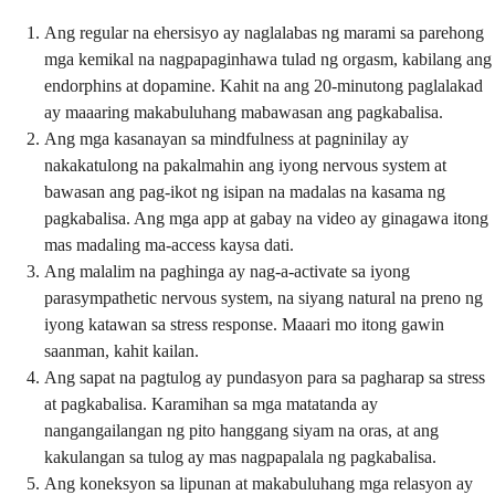
Ang regular na ehersisyo ay naglalabas ng marami sa parehong
mga kemikal na nagpapaginhawa tulad ng orgasm, kabilang ang
endorphins at dopamine. Kahit na ang 20-minutong paglalakad
ay maaaring makabuluhang mabawasan ang pagkabalisa.
Ang mga kasanayan sa mindfulness at pagninilay ay
nakakatulong na pakalmahin ang iyong nervous system at
bawasan ang pag-ikot ng isipan na madalas na kasama ng
pagkabalisa. Ang mga app at gabay na video ay ginagawa itong
mas madaling ma-access kaysa dati.
Ang malalim na paghinga ay nag-a-activate sa iyong
parasympathetic nervous system, na siyang natural na preno ng
iyong katawan sa stress response. Maaari mo itong gawin
saanman, kahit kailan.
Ang sapat na pagtulog ay pundasyon para sa pagharap sa stress
at pagkabalisa. Karamihan sa mga matatanda ay
nangangailangan ng pito hanggang siyam na oras, at ang
kakulangan sa tulog ay mas nagpapalala ng pagkabalisa.
Ang koneksyon sa lipunan at makabuluhang mga relasyon ay