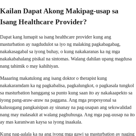
Kailan Dapat Akong Makipag-usap sa
Isang Healthcare Provider?
Dapat kang lumapit sa isang healthcare provider kung ang
masturbation ay nagdudulot sa iyo ng malaking pagkabagabag,
nakakasagabal sa iyong buhay, o kung nakakaranas ka ng mga
nakakabahalang pisikal na sintomas. Walang dahilan upang magdusa
nang tahimik o may kahihiyan.
Maaaring makatulong ang isang doktor o therapist kung
nakakaramdam ka ng pagkabalisa, pagkalungkot, o pagkasala tungkol
sa masturbation hanggang sa punto kung saan ito ay nakakaapekto sa
iyong pang-araw-araw na paggana. Ang mga propesyonal sa
kalusugang pangkaisipan ay sinanay na pag-usapan ang sekswalidad
nang may malasakit at walang paghuhusga. Ang mga pag-uusap na ito
ay mas karaniwan kaysa sa iyong inaakala.
Kung nag-aalala ka na ang iyong mga gawi sa masturbation ay naging