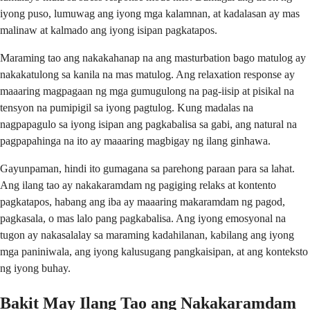
iyong puso, lumuwag ang iyong mga kalamnan, at kadalasan ay mas
malinaw at kalmado ang iyong isipan pagkatapos.
Maraming tao ang nakakahanap na ang masturbation bago matulog ay
nakakatulong sa kanila na mas matulog. Ang relaxation response ay
maaaring magpagaan ng mga gumugulong na pag-iisip at pisikal na
tensyon na pumipigil sa iyong pagtulog. Kung madalas na
nagpapagulo sa iyong isipan ang pagkabalisa sa gabi, ang natural na
pagpapahinga na ito ay maaaring magbigay ng ilang ginhawa.
Gayunpaman, hindi ito gumagana sa parehong paraan para sa lahat.
Ang ilang tao ay nakakaramdam ng pagiging relaks at kontento
pagkatapos, habang ang iba ay maaaring makaramdam ng pagod,
pagkasala, o mas lalo pang pagkabalisa. Ang iyong emosyonal na
tugon ay nakasalalay sa maraming kadahilanan, kabilang ang iyong
mga paniniwala, ang iyong kalusugang pangkaisipan, at ang konteksto
ng iyong buhay.
Bakit May Ilang Tao ang Nakakaramdam