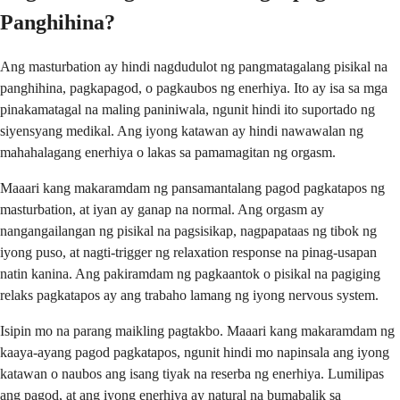
Panghihina?
Ang masturbation ay hindi nagdudulot ng pangmatagalang pisikal na
panghihina, pagkapagod, o pagkaubos ng enerhiya. Ito ay isa sa mga
pinakamatagal na maling paniniwala, ngunit hindi ito suportado ng
siyensyang medikal. Ang iyong katawan ay hindi nawawalan ng
mahahalagang enerhiya o lakas sa pamamagitan ng orgasm.
Maaari kang makaramdam ng pansamantalang pagod pagkatapos ng
masturbation, at iyan ay ganap na normal. Ang orgasm ay
nangangailangan ng pisikal na pagsisikap, nagpapataas ng tibok ng
iyong puso, at nagti-trigger ng relaxation response na pinag-usapan
natin kanina. Ang pakiramdam ng pagkaantok o pisikal na pagiging
relaks pagkatapos ay ang trabaho lamang ng iyong nervous system.
Isipin mo na parang maikling pagtakbo. Maaari kang makaramdam ng
kaaya-ayang pagod pagkatapos, ngunit hindi mo napinsala ang iyong
katawan o naubos ang isang tiyak na reserba ng enerhiya. Lumilipas
ang pagod, at ang iyong enerhiya ay natural na bumabalik sa