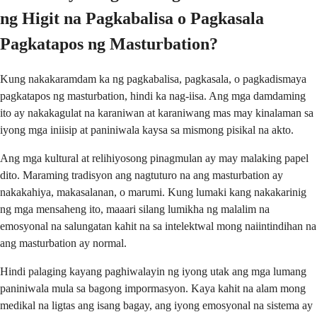
ng Higit na Pagkabalisa o Pagkasala
Pagkatapos ng Masturbation?
Kung nakakaramdam ka ng pagkabalisa, pagkasala, o pagkadismaya
pagkatapos ng masturbation, hindi ka nag-iisa. Ang mga damdaming
ito ay nakakagulat na karaniwan at karaniwang mas may kinalaman sa
iyong mga iniisip at paniniwala kaysa sa mismong pisikal na akto.
Ang mga kultural at relihiyosong pinagmulan ay may malaking papel
dito. Maraming tradisyon ang nagtuturo na ang masturbation ay
nakakahiya, makasalanan, o marumi. Kung lumaki kang nakakarinig
ng mga mensaheng ito, maaari silang lumikha ng malalim na
emosyonal na salungatan kahit na sa intelektwal mong naiintindihan na
ang masturbation ay normal.
Hindi palaging kayang paghiwalayin ng iyong utak ang mga lumang
paniniwala mula sa bagong impormasyon. Kaya kahit na alam mong
medikal na ligtas ang isang bagay, ang iyong emosyonal na sistema ay