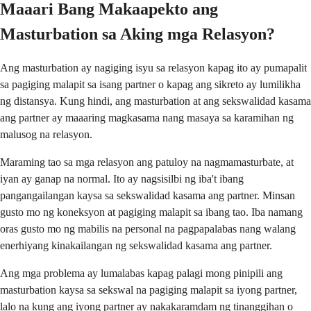
Maaari Bang Makaapekto ang
Masturbation sa Aking mga Relasyon?
Ang masturbation ay nagiging isyu sa relasyon kapag ito ay pumapalit
sa pagiging malapit sa isang partner o kapag ang sikreto ay lumilikha
ng distansya. Kung hindi, ang masturbation at ang sekswalidad kasama
ang partner ay maaaring magkasama nang masaya sa karamihan ng
malusog na relasyon.
Maraming tao sa mga relasyon ang patuloy na nagmamasturbate, at
iyan ay ganap na normal. Ito ay nagsisilbi ng iba't ibang
pangangailangan kaysa sa sekswalidad kasama ang partner. Minsan
gusto mo ng koneksyon at pagiging malapit sa ibang tao. Iba namang
oras gusto mo ng mabilis na personal na pagpapalabas nang walang
enerhiyang kinakailangan ng sekswalidad kasama ang partner.
Ang mga problema ay lumalabas kapag palagi mong pinipili ang
masturbation kaysa sa sekswal na pagiging malapit sa iyong partner,
lalo na kung ang iyong partner ay nakakaramdam ng tinanggihan o