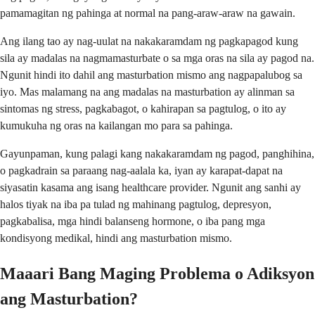
pamamagitan ng pahinga at normal na pang-araw-araw na gawain.
Ang ilang tao ay nag-uulat na nakakaramdam ng pagkapagod kung
sila ay madalas na nagmamasturbate o sa mga oras na sila ay pagod na.
Ngunit hindi ito dahil ang masturbation mismo ang nagpapalubog sa
iyo. Mas malamang na ang madalas na masturbation ay alinman sa
sintomas ng stress, pagkabagot, o kahirapan sa pagtulog, o ito ay
kumukuha ng oras na kailangan mo para sa pahinga.
Gayunpaman, kung palagi kang nakakaramdam ng pagod, panghihina,
o pagkadrain sa paraang nag-aalala ka, iyan ay karapat-dapat na
siyasatin kasama ang isang healthcare provider. Ngunit ang sanhi ay
halos tiyak na iba pa tulad ng mahinang pagtulog, depresyon,
pagkabalisa, mga hindi balanseng hormone, o iba pang mga
kondisyong medikal, hindi ang masturbation mismo.
Maaari Bang Maging Problema o Adiksyon
ang Masturbation?