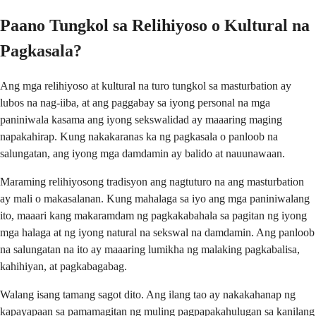
Paano Tungkol sa Relihiyoso o Kultural na
Pagkasala?
Ang mga relihiyoso at kultural na turo tungkol sa masturbation ay
lubos na nag-iiba, at ang paggabay sa iyong personal na mga
paniniwala kasama ang iyong sekswalidad ay maaaring maging
napakahirap. Kung nakakaranas ka ng pagkasala o panloob na
salungatan, ang iyong mga damdamin ay balido at nauunawaan.
Maraming relihiyosong tradisyon ang nagtuturo na ang masturbation
ay mali o makasalanan. Kung mahalaga sa iyo ang mga paniniwalang
ito, maaari kang makaramdam ng pagkakabahala sa pagitan ng iyong
mga halaga at ng iyong natural na sekswal na damdamin. Ang panloob
na salungatan na ito ay maaaring lumikha ng malaking pagkabalisa,
kahihiyan, at pagkabagabag.
Walang isang tamang sagot dito. Ang ilang tao ay nakakahanap ng
kapayapaan sa pamamagitan ng muling pagpapakahulugan sa kanilang