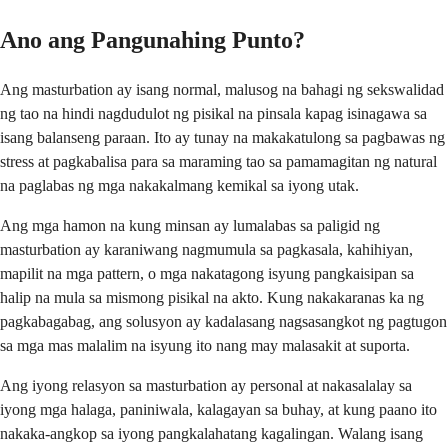
Ano ang Pangunahing Punto?
Ang masturbation ay isang normal, malusog na bahagi ng sekswalidad
ng tao na hindi nagdudulot ng pisikal na pinsala kapag isinagawa sa
isang balanseng paraan. Ito ay tunay na makakatulong sa pagbawas ng
stress at pagkabalisa para sa maraming tao sa pamamagitan ng natural
na paglabas ng mga nakakalmang kemikal sa iyong utak.
Ang mga hamon na kung minsan ay lumalabas sa paligid ng
masturbation ay karaniwang nagmumula sa pagkasala, kahihiyan,
mapilit na mga pattern, o mga nakatagong isyung pangkaisipan sa
halip na mula sa mismong pisikal na akto. Kung nakakaranas ka ng
pagkabagabag, ang solusyon ay kadalasang nagsasangkot ng pagtugon
sa mga mas malalim na isyung ito nang may malasakit at suporta.
Ang iyong relasyon sa masturbation ay personal at nakasalalay sa
iyong mga halaga, paniniwala, kalagayan sa buhay, at kung paano ito
nakaka-angkop sa iyong pangkalahatang kagalingan. Walang isang