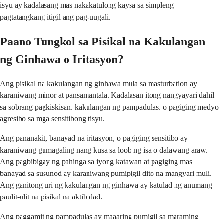
isyu ay kadalasang mas nakakatulong kaysa sa simpleng
pagtatangkang itigil ang pag-uugali.
Paano Tungkol sa Pisikal na Kakulangan
ng Ginhawa o Iritasyon?
Ang pisikal na kakulangan ng ginhawa mula sa masturbation ay
karaniwang minor at pansamantala. Kadalasan itong nangyayari dahil
sa sobrang pagkiskisan, kakulangan ng pampadulas, o pagiging medyo
agresibo sa mga sensitibong tisyu.
Ang pananakit, banayad na iritasyon, o pagiging sensitibo ay
karaniwang gumagaling nang kusa sa loob ng isa o dalawang araw.
Ang pagbibigay ng pahinga sa iyong katawan at pagiging mas
banayad sa susunod ay karaniwang pumipigil dito na mangyari muli.
Ang ganitong uri ng kakulangan ng ginhawa ay katulad ng anumang
paulit-ulit na pisikal na aktibidad.
Ang paggamit ng pampadulas ay maaaring pumigil sa maraming