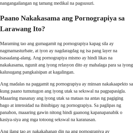
nangangailangan ng tamang medikal na pagsusuri.
Paano Nakakasama ang Pornograpiya sa
Larawang Ito?
Maraming tao ang gumagamit ng pornograpiya kapag sila ay
nagmamasturbate, at iyon ay nagdaragdag ng isa pang layer na
isasaalang-alang. Ang pornograpiya mismo ay hindi likas na
nakakasama, ngunit ang iyong relasyon dito ay mahalaga para sa iyong
kalusugang pangkaisipan at kagalingan.
Ang madalas na paggamit ng pornograpiya ay minsan nakakaapekto sa
kung paano tumutugon ang iyong utak sa sekswal na pagpapasigla.
Maaaring masanay ang iyong utak sa mataas na antas ng pagiging
bago at intensidad na ibinibigay ng pornograpiya. Sa paglipas ng
panahon, maaaring gawin nitong hindi gaanong kapanapanabik o
kasiya-siya ang mga totoong sekswal na karanasan.
Ang ilang tao ay nakakahanap din na ang pornograpiya ay