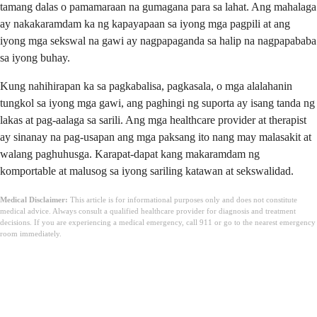
tamang dalas o pamamaraan na gumagana para sa lahat. Ang mahalaga
ay nakakaramdam ka ng kapayapaan sa iyong mga pagpili at ang
iyong mga sekswal na gawi ay nagpapaganda sa halip na nagpapababa
sa iyong buhay.
Kung nahihirapan ka sa pagkabalisa, pagkasala, o mga alalahanin
tungkol sa iyong mga gawi, ang paghingi ng suporta ay isang tanda ng
lakas at pag-aalaga sa sarili. Ang mga healthcare provider at therapist
ay sinanay na pag-usapan ang mga paksang ito nang may malasakit at
walang paghuhusga. Karapat-dapat kang makaramdam ng
komportable at malusog sa iyong sariling katawan at sekswalidad.
Medical Disclaimer:
This article is for informational purposes only and does not constitute
medical advice. Always consult a qualified healthcare provider for diagnosis and treatment
decisions. If you are experiencing a medical emergency, call 911 or go to the nearest emergency
room immediately.