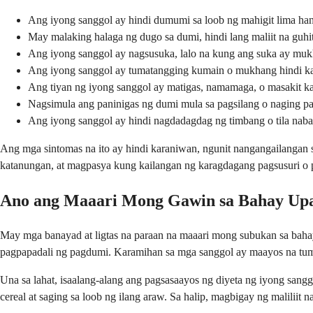
Ang iyong sanggol ay hindi dumumi sa loob ng mahigit lima ha
May malaking halaga ng dugo sa dumi, hindi lang maliit na guhit
Ang iyong sanggol ay nagsusuka, lalo na kung ang suka ay muk
Ang iyong sanggol ay tumatangging kumain o mukhang hindi ka
Ang tiyan ng iyong sanggol ay matigas, namamaga, o masakit 
Nagsimula ang paninigas ng dumi mula sa pagsilang o naging p
Ang iyong sanggol ay hindi nagdadagdag ng timbang o tila nab
Ang mga sintomas na ito ay hindi karaniwan, ngunit nangangailangan s
katanungan, at magpasya kung kailangan ng karagdagang pagsusuri o 
Ano ang Maaari Mong Gawin sa Bahay Upa
May mga banayad at ligtas na paraan na maaari mong subukan sa bah
pagpapadali ng pagdumi. Karamihan sa mga sanggol ay maayos na tu
Una sa lahat, isaalang-alang ang pagsasaayos ng diyeta ng iyong san
cereal at saging sa loob ng ilang araw. Sa halip, magbigay ng maliliit