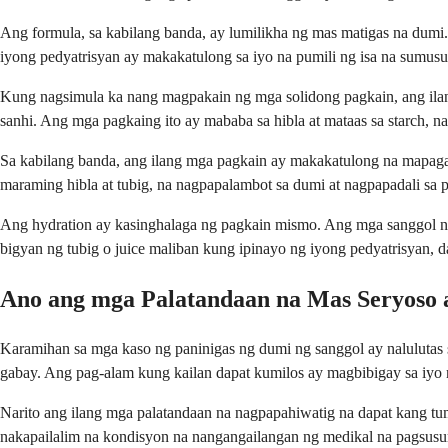
Ang formula, sa kabilang banda, ay lumilikha ng mas matigas na dumi.
iyong pedyatrisyan ay makakatulong sa iyo na pumili ng isa na sumus
Kung nagsimula ka nang magpakain ng mga solidong pagkain, ang ilan
sanhi. Ang mga pagkaing ito ay mababa sa hibla at mataas sa starch, n
Sa kabilang banda, ang ilang mga pagkain ay makakatulong na mapagaan
maraming hibla at tubig, na nagpapalambot sa dumi at nagpapadali sa p
Ang hydration ay kasinghalaga ng pagkain mismo. Ang mga sanggol na 
bigyan ng tubig o juice maliban kung ipinayo ng iyong pedyatrisyan, d
Ano ang mga Palatandaan na Mas Seryoso 
Karamihan sa mga kaso ng paninigas ng dumi ng sanggol ay nalulutas
gabay. Ang pag-alam kung kailan dapat kumilos ay magbibigay sa iyo n
Narito ang ilang mga palatandaan na nagpapahiwatig na dapat kang tu
nakapailalim na kondisyon na nangangailangan ng medikal na pagsusur