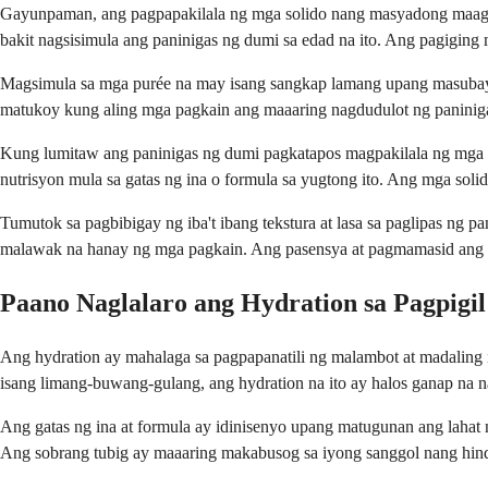
Gayunpaman, ang pagpapakilala ng mga solido nang masyadong maaga 
bakit nagsisimula ang paninigas ng dumi sa edad na ito. Ang pagigi
Magsimula sa mga purée na may isang sangkap lamang upang masubayb
matukoy kung aling mga pagkain ang maaaring nagdudulot ng paninigas
Kung lumitaw ang paninigas ng dumi pagkatapos magpakilala ng mga s
nutrisyon mula sa gatas ng ina o formula sa yugtong ito. Ang mga soli
Tumutok sa pagbibigay ng iba't ibang tekstura at lasa sa paglipas n
malawak na hanay ng mga pagkain. Ang pasensya at pagmamasid ang
Paano Naglalaro ang Hydration sa Pagpigi
Ang hydration ay mahalaga sa pagpapanatili ng malambot at madaling il
isang limang-buwang-gulang, ang hydration na ito ay halos ganap na 
Ang gatas ng ina at formula ay idinisenyo upang matugunan ang lahat 
Ang sobrang tubig ay maaaring makabusog sa iyong sanggol nang hindi