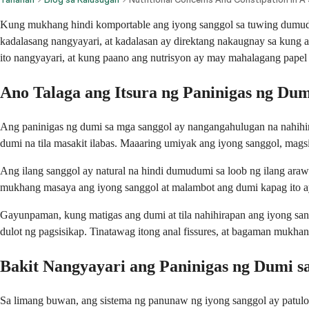
Kung mukhang hindi komportable ang iyong sanggol sa tuwing dumudum
kadalasang nangyayari, at kadalasan ay direktang nakaugnay sa kung a
ito nangyayari, at kung paano ang nutrisyon ay may mahalagang papel
Ano Talaga ang Itsura ng Paninigas ng Du
Ang paninigas ng dumi sa mga sanggol ay nangangahulugan na nahihira
dumi na tila masakit ilabas. Maaaring umiyak ang iyong sanggol, magsi
Ang ilang sanggol ay natural na hindi dumudumi sa loob ng ilang ara
mukhang masaya ang iyong sanggol at malambot ang dumi kapag ito a
Gayunpaman, kung matigas ang dumi at tila nahihirapan ang iyong sang
dulot ng pagsisikap. Tinatawag itong anal fissures, at bagaman mukh
Bakit Nangyayari ang Paninigas ng Dumi sa
Sa limang buwan, ang sistema ng panunaw ng iyong sanggol ay patulo