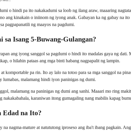
i o hindi pa ito nakakadumi sa loob ng ilang araw, maaaring nagtat
no ang kinakain o iniinom ng iyong anak. Gabayan ka ng gabay na ito s
 sa pagpapanatili ng maayos na pagdumi.
mi sa Isang 5-Buwang-Gulangan?
pan ang iyong sanggol sa pagdumi o hindi ito madalas gaya ng dati. M
kap, o hilahin pataas ang mga binti habang nagpapalit ng lampin.
w at komportable pa rin. Ito ay lalo na totoo para sa mga sanggol na
y lumabas, malamang hindi iyon paninigas ng dumi.
gol, malamang na paninigas ng dumi ang sanhi. Maaari mo ring makita a
ang nakakabahala, karaniwan itong gumagaling nang mabilis kapag bumu
 Edad na Ito?
y na nagma-mature at natututong iproseso ang iba't ibang pagkain. A