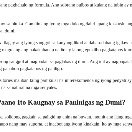
ang paghahalo ng formula. Ang sobrang pulbos at kulang na tubig ay 
w sa bituka. Gamitin ang iyong mga dulo ng daliri upang kuskusin ang
at dumi.
ck. Ilagay ang iyong sanggol sa kanyang likod at dahan-dahang igalaw 
g magulang ang nakakahanap na ito ay lalong epektibo pagkatapos kum
ng sanggol at magpadali sa paglabas ng dumi. Ang init ay nagpapatahi
 panahon pagkatapos ng paliligo.
sitories maliban kung partikular na inirerekomenda ng iyong pedyatri
na sa natural na mga senyales.
 Paano Ito Kaugnay sa Paninigas ng Dumi?
a solidong pagkain sa paligid ng anim na buwan, ngunit ang ilang m
aupo nang may suporta, at inaabot ang iyong kinakain. Ito ay mga seny