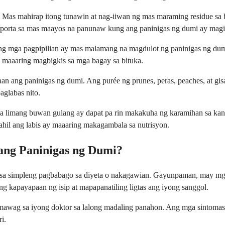
 Mas mahirap itong tunawin at nag-iiwan ng mas maraming residue sa b
uporta sa mas maayos na panunaw kung ang paninigas ng dumi ay magin
g mga pagpipilian ay mas malamang na magdulot ng paninigas ng dumi.
a maaaring magbigkis sa mga bagay sa bituka.
 ang paninigas ng dumi. Ang purée ng prunes, peras, peaches, at gisa
aglabas nito.
limang buwan gulang ay dapat pa rin makakuha ng karamihan sa kanila
ahil ang labis ay maaaring makagambala sa nutrisyon.
ang Paninigas ng Dumi?
 sa simpleng pagbabago sa diyeta o nakagawian. Gayunpaman, may mga 
g kapayapaan ng isip at mapapanatiling ligtas ang iyong sanggol.
mawag sa iyong doktor sa lalong madaling panahon. Ang mga sintomas 
i.