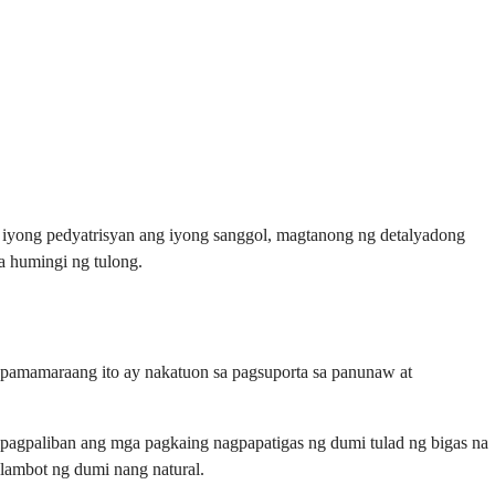
ng iyong pedyatrisyan ang iyong sanggol, magtanong ng detalyadong
a humingi ng tulong.
pamamaraang ito ay nakatuon sa pagsuporta sa panunaw at
 ipagpaliban ang mga pagkaing nagpapatigas ng dumi tulad ng bigas na
palambot ng dumi nang natural.