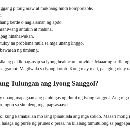
nggang pitong araw at mukhang hindi komportable.
.
hang berde o naglalaman ng apdo.
raniwang antukin at mahina.
kapag hinahawakan.
atuloy na problema mula sa mga unang linggo.
abawasan ng timbang.
ila ng pakikipag-usap sa iyong healthcare provider. Maaaring suriin 
paggamot. Magtiwala sa iyong kutob. Kung may mali, palaging okay n
ng Tulungan ang Iyong Sanggol?
ay upang mapagaan ang paninigas ng dumi ng iyong sanggol. Ang mga 
mutugon sa simpleng mga pagsasaayos.
ggol kung kamakailan mo lang ipinakilala ang mga solido. Maaari mong
 na halaga ng purée ng prunes o peras, na kilalang tumutulong sa pagpa