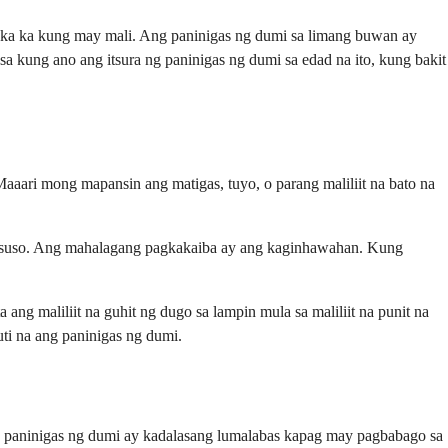
aka ka kung may mali. Ang paninigas ng dumi sa limang buwan ay
a kung ano ang itsura ng paninigas ng dumi sa edad na ito, kung bakit
aaari mong mapansin ang matigas, tuyo, o parang maliliit na bato na
 pinasuso. Ang mahalagang pagkakaiba ay ang kaginhawahan. Kung
ng maliliit na guhit ng dugo sa lampin mula sa maliliit na punit na
ti na ang paninigas ng dumi.
ng paninigas ng dumi ay kadalasang lumalabas kapag may pagbabago sa