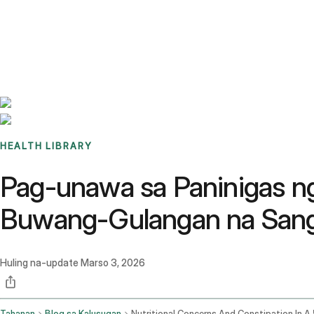
Benchmarks
Stories
FAQ
Sign up / Log in
HEALTH LIBRARY
Pag-unawa sa Paninigas ng
Buwang-Gulangan na San
Huling na-update
Marso 3, 2026
Tahanan
Blog sa Kalusugan