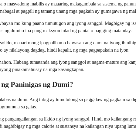
o masyadong mabilis ay maaaring makagambala sa sistema ng panunaw
ng mabagal at pagpili ng tamang unang mga pagkain ay gumagawa ng ma
ayan mo kung paano tumutugon ang iyong sanggol. Magbigay ng isang
 ng dumi o iba pang reaksyon tulad ng pantal o pagiging matamlay.
olido, maaari mong ipagpaliban o bawasan ang dami na iyong ibinibi
do ay nilalayong dagdag, hindi kapalit, ng mga pagpapakain na iyon.
g panahon. Habang tumatanda ang iyong sanggol at nagma-mature ang k
 iyong pinakamahusay na mga kasangkapan.
l ng Paninigas ng Dumi?
abas na dumi. Ang tubig ay tumutulong sa paggalaw ng pagkain sa diges
nagmumula sa gatas.
ng pangangailangan sa likido ng iyong sanggol. Hindi mo kailangang r
 nagbibigay ng mga calorie at sustansya na kailangan niya upang luma