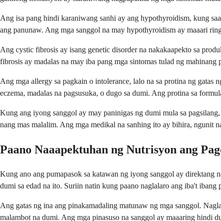
Ang isa pang hindi karaniwang sanhi ay ang hypothyroidism, kung sa
ang panunaw. Ang mga sanggol na may hypothyroidism ay maaari ring
Ang cystic fibrosis ay isang genetic disorder na nakakaapekto sa pro
fibrosis ay madalas na may iba pang mga sintomas tulad ng mahinang
Ang mga allergy sa pagkain o intolerance, lalo na sa protina ng gata
eczema, madalas na pagsusuka, o dugo sa dumi. Ang protina sa formul
Kung ang iyong sanggol ay may paninigas ng dumi mula sa pagsilang, 
nang mas malalim. Ang mga medikal na sanhing ito ay bihira, ngunit n
Paano Naaapektuhan ng Nutrisyon ang Pag
Kung ano ang pumapasok sa katawan ng iyong sanggol ay direktang na
dumi sa edad na ito. Suriin natin kung paano naglalaro ang iba't ibang 
Ang gatas ng ina ang pinakamadaling matunaw ng mga sanggol. Naglal
malambot na dumi. Ang mga pinasuso na sanggol ay maaaring hindi du