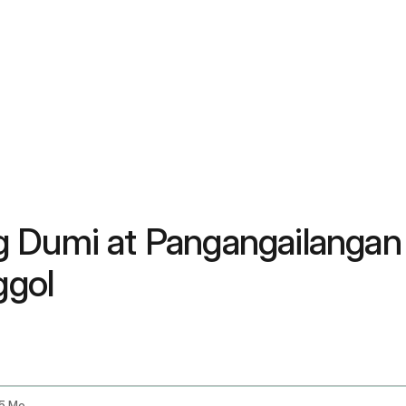
 Dumi at Pangangailangan 
ggol
Nutritional Concerns And Constipation In A 5 Month Old Infant