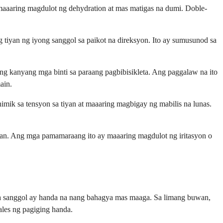
maaaring magdulot ng dehydration at mas matigas na dumi. Doble-
 tiyan ng iyong sanggol sa paikot na direksyon. Ito ay sumusunod sa
ang kanyang mga binti sa paraang pagbibisikleta. Ang paggalaw na ito
ain.
mik sa tensyon sa tiyan at maaaring magbigay ng mabilis na lunas.
syan. Ang mga pamamaraang ito ay maaaring magdulot ng iritasyon o
ga sanggol ay handa na nang bahagya mas maaga. Sa limang buwan,
ales ng pagiging handa.