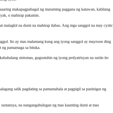
 maaaring makapagpabagal ng maraming paggana ng katawan, kabilang
yak, o mahirap pakainin.
at malagkit na dumi na mahirap ilabas. Ang mga sanggol na may cystic
 sanggol. Ito ay mas malamang kung ang iyong sanggol ay mayroon ding
t ng pamamaga sa bituka.
abahalang sintomas, gugustuhin ng iyong pedyatrisyan na suriin ito
agang salik pagdating sa pamamahala at pagpigil sa paninigas ng
 sustansya, na nangangahulugan ng mas kaunting dumi at mas