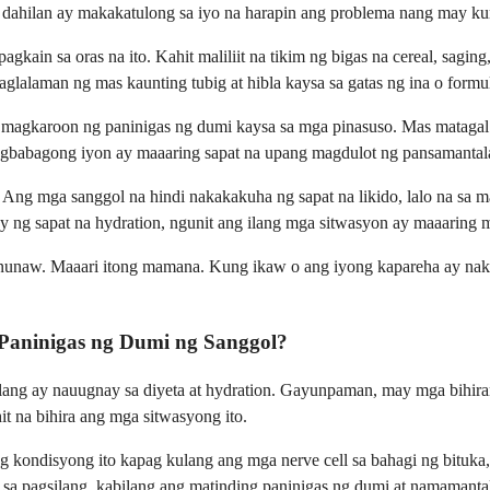
 dahilan ay makakatulong sa iyo na harapin ang problema nang may k
gkain sa oras na ito. Kahit maliliit na tikim ng bigas na cereal, sa
aglalaman ng mas kaunting tubig at hibla kaysa sa gatas ng ina o form
 magkaroon ng paninigas ng dumi kaysa sa mga pinasuso. Mas matagal
pagbabagong iyon ay maaaring sapat na upang magdulot ng pansamantal
. Ang mga sanggol na hindi nakakakuha ng sapat na likido, lalo na sa
y ng sapat na hydration, ngunit ang ilang mga sitwasyon ay maaaring 
panunaw. Maaari itong mamana. Kung ikaw o ang iyong kapareha ay nak
Paninigas ng Dumi ng Sanggol?
lang ay nauugnay sa diyeta at hydration. Gayunpaman, may mga bihir
 na bihira ang mga sitwasyong ito.
ang kondisyong ito kapag kulang ang mga nerve cell sa bahagi ng bitu
a pagsilang, kabilang ang matinding paninigas ng dumi at namamantal