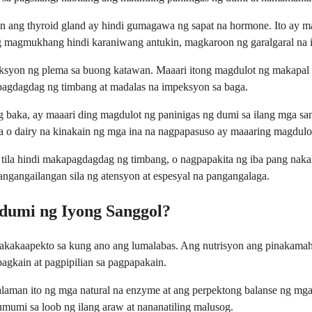
an ang thyroid gland ay hindi gumagawa ng sapat na hormone. Ito ay
 magmukhang hindi karaniwang antukin, magkaroon ng garalgaral na i
duksyon ng plema sa buong katawan. Maaari itong magdulot ng makapal 
 pagdagdag ng timbang at madalas na impeksyon sa baga.
s ng baka, ay maaari ding magdulot ng paninigas ng dumi sa ilang mga
a o dairy na kinakain ng mga ina na nagpapasuso ay maaaring magdulo
tila hindi makapagdagdag ng timbang, o nagpapakita ng iba pang nakak
angangailangan sila ng atensyon at espesyal na pangangalaga.
dumi ng Iyong Sanggol?
kakaapekto sa kung ano ang lumalabas. Ang nutrisyon ang pinakamahal
pagkain at pagpipilian sa pagpapakain.
aman ito ng mga natural na enzyme at ang perpektong balanse ng mga
mumi sa loob ng ilang araw at nananatiling malusog.