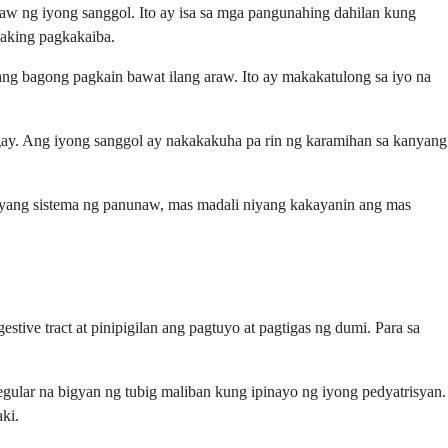
 ng iyong sanggol. Ito ay isa sa mga pangunahing dahilan kung
laking pagkakaiba.
 bagong pagkain bawat ilang araw. Ito ay makakatulong sa iyo na
gay. Ang iyong sanggol ay nakakakuha pa rin ng karamihan sa kanyang
anyang sistema ng panunaw, mas madali niyang kakayanin ang mas
tive tract at pinipigilan ang pagtuyo at pagtigas ng dumi. Para sa
egular na bigyan ng tubig maliban kung ipinayo ng iyong pedyatrisyan.
ki.