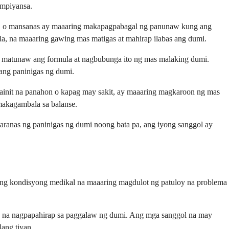
umpiyansa.
ging, o mansanas ay maaaring makapagpabagal ng panunaw kung ang
ula, na maaaring gawing mas matigas at mahirap ilabas ang dumi.
 matunaw ang formula at nagbubunga ito ng mas malaking dumi.
ang paninigas ng dumi.
 mainit na panahon o kapag may sakit, ay maaaring magkaroon ng mas
makagambala sa balanse.
aranas ng paninigas ng dumi noong bata pa, ang iyong sanggol ay
ang kondisyong medikal na maaaring magdulot ng patuloy na problema
ka, na nagpapahirap sa paggalaw ng dumi. Ang mga sanggol na may
ang tiyan.