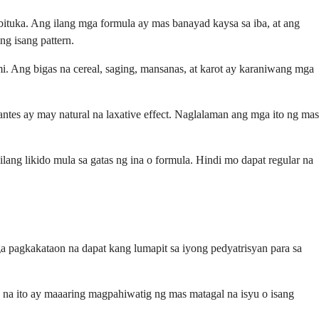
ituka. Ang ilang mga formula ay mas banayad kaysa sa iba, at ang
g isang pattern.
 Ang bigas na cereal, saging, mansanas, at karot ay karaniwang mga
ntes ay may natural na laxative effect. Naglalaman ang mga ito ng mas
ng likido mula sa gatas ng ina o formula. Hindi mo dapat regular na
pagkakataon na dapat kang lumapit sa iyong pedyatrisyan para sa
na ito ay maaaring magpahiwatig ng mas matagal na isyu o isang