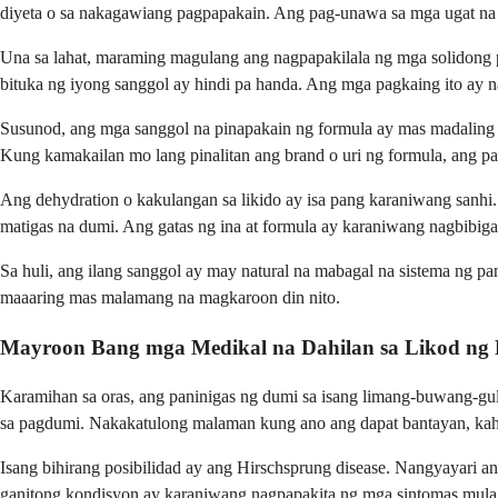
diyeta o sa nakagawiang pagpapakain. Ang pag-unawa sa mga ugat na
Una sa lahat, maraming magulang ang nagpapakilala ng mga solidong pa
bituka ng iyong sanggol ay hindi pa handa. Ang mga pagkaing ito ay n
Susunod, ang mga sanggol na pinapakain ng formula ay mas madaling
Kung kamakailan mo lang pinalitan ang brand o uri ng formula, ang 
Ang dehydration o kakulangan sa likido ay isa pang karaniwang sanhi
matigas na dumi. Ang gatas ng ina at formula ay karaniwang nagbibiga
Sa huli, ang ilang sanggol ay may natural na mabagal na sistema ng 
maaaring mas malamang na magkaroon din nito.
Mayroon Bang mga Medikal na Dahilan sa Likod ng 
Karamihan sa oras, ang paninigas ng dumi sa isang limang-buwang-gu
sa pagdumi. Nakakatulong malaman kung ano ang dapat bantayan, kahit
Isang bihirang posibilidad ay ang Hirschsprung disease. Nangyayari 
ganitong kondisyon ay karaniwang nagpapakita ng mga sintomas mula s