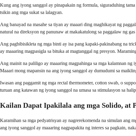
Kung ang iyong sanggol ay pinapakain ng formula, siguraduhing tama 
tsikin ang mga sukat sa lalagyan.
Ang banayad na masahe sa tiyan ay maaari ding maghikayat ng paggala
natural na direksyon ng panunaw at makakatulong sa paggalaw ng gas 
Ang pagbibisikleta ng mga binti ay isa pang kapaki-pakinabang na tri
ay maaaring magpasigla sa bituka at magtanggal ng presyon. Maramin
Ang mainit na paliligo ay maaaring magpahinga sa mga kalamnan ng iyo
Maaari mong mapansin na ang iyong sanggol ay dumudumi sa maikling
Iwasan ang paggamit ng mga rectal thermometer, cotton swab, o suppo
turuan ang katawan ng iyong sanggol na umasa sa stimulasyon sa halip 
Kailan Dapat Ipakilala ang mga Solido, at
Karamihan sa mga pedyatrisyan ay nagrerekomenda na simulan ang mg
ang iyong sanggol ay maaaring nagpapakita ng interes sa pagkain, nak