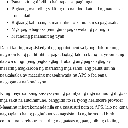
Pananakit ng dibdib o kahirapan sa paghinga
Biglaang matinding sakit ng ulo na hindi katulad ng naranasan
mo na dati
Biglaang kahinaan, pamamanhid, o kahirapan sa pagsasalita
Mga pagbabago sa paningin o pagkawala ng paningin
Matinding pananakit ng tiyan
Dapat ka ring mag-iskedyul ng appointment sa iyong doktor kung
mayroon kang paulit-ulit na pagkalaglag, lalo na kung mayroon kang
dalawa o higit pang pagkalaglag. Habang ang pagkalaglag ay
maaaring magkaroon ng maraming mga sanhi, ang paulit-ulit na
pagkalaglag ay maaaring magpahiwatig ng APS o iba pang
magagamot na kondisyon.
Kung mayroon kang kasaysayan ng pamilya ng mga namuong dugo o
mga sakit na autoimmune, banggitin ito sa iyong healthcare provider.
Maaaring inirerekomenda nila ang pagsusuri para sa APS, lalo na kung
nagpaplano ka ng pagbubuntis o nagsisimula ng hormonal birth
control, na parehong maaaring magpataas ng panganib ng clotting.