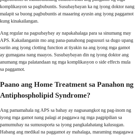
komplikasyon sa pagbubuntis. Susubaybayan ka ng iyong doktor nang
malapit sa buong pagbubuntis at maaaring ayusin ang iyong paggamot
kung kinakailangan.
Ang regular na pagsubaybay ay napakahalaga para sa sinumang may
APS. Kakailanganin mo ang pana-panahong pagsusuri sa dugo upang
suriin ang iyong clotting function at tiyakin na ang iyong mga gamot
ay gumagana nang maayos. Susubaybayan din ng iyong doktor ang
anumang mga palatandaan ng mga komplikasyon o side effects mula
sa paggamot.
Paano ang Home Treatment sa Panahon ng
Antiphospholipid Syndrome?
Ang pamamahala ng APS sa bahay ay nagsasangkot ng pag-inom ng
iyong mga gamot nang palagi at paggawa ng mga pagpipilian sa
pamumuhay na sumusuporta sa iyong pangkalahatang kalusugan.
Habang ang medikal na paggamot ay mahalaga, maraming magagawa