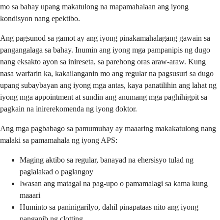
mo sa bahay upang makatulong na mapamahalaan ang iyong
kondisyon nang epektibo.
Ang pagsunod sa gamot ay ang iyong pinakamahalagang gawain sa
pangangalaga sa bahay. Inumin ang iyong mga pampanipis ng dugo
nang eksakto ayon sa inireseta, sa parehong oras araw-araw. Kung
nasa warfarin ka, kakailanganin mo ang regular na pagsusuri sa dugo
upang subaybayan ang iyong mga antas, kaya panatilihin ang lahat ng
iyong mga appointment at sundin ang anumang mga paghihigpit sa
pagkain na inirerekomenda ng iyong doktor.
Ang mga pagbabago sa pamumuhay ay maaaring makakatulong nang
malaki sa pamamahala ng iyong APS:
Maging aktibo sa regular, banayad na ehersisyo tulad ng
paglalakad o paglangoy
Iwasan ang matagal na pag-upo o pamamalagi sa kama kung
maaari
Huminto sa paninigarilyo, dahil pinapataas nito ang iyong
panganib ng clotting