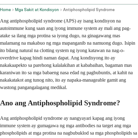
Home
Mga Sakit at Kondisyon
Antiphospholipid Syndrome
Ang antiphospholipid syndrome (APS) ay isang kondisyon na
autoimmune kung saan ang iyong immune system ay mali ang pag-
atake sa ilang mga protina sa iyong dugo, na ginagawang mas
malamang na makabuo ng mga mapanganib na namuong dugo. Isipin
ito bilang natural na clotting system ng iyong katawan na nag-o-
overdrive kapag hindi naman dapat. Ang kondisyong ito ay
nakakaapekto sa parehong kalalakihan at kababaihan, bagaman mas
karaniwan ito sa mga babaeng nasa edad ng pagbubuntis, at kahit na
nakakatakot ang tunog nito, ito ay napaka-manageable gamit ang
wastong pangangalagang medikal.
Ano ang Antiphospholipid Syndrome?
Ang antiphospholipid syndrome ay nangyayari kapag ang iyong
immune system ay gumagawa ng mga antibodies na target ang mga
phospholipids at mga protina na nagbubuklod sa mga phospholipids sa