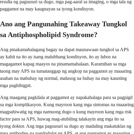
resulta ng pagsusuri sa dugo, mga pag-aaral sa imaging, o mga tala ng
paggamot na may kaugnayan sa iyong kondisyon.
Ano ang Pangunahing Takeaway Tungkol
sa Antiphospholipid Syndrome?
Ang pinakamahalagang bagay na dapat maunawaan tungkol sa APS
ay kahit na ito ay isang malubhang kondisyon, ito ay lubos na
magagamot kapag maayos na pinamamahalaan. Karamihan sa mga
taong may APS na tumatanggap ng angkop na paggamot ay maaaring
asahan na mabuhay ng normal, malusog na buhay na may kaunting
mga paghihigpit.
Ang maagang pagkilala at paggamot ay napakahalaga para sa pagpigil
sa mga komplikasyon. Kung mayroon kang mga sintomas na maaaring
magpahiwatig ng mga namuong dugo o kung mayroon kang mga risk
factor para sa APS, huwag mag-atubiling talakayin ang mga ito sa
iyong doktor. Ang mga pagsusuri sa dugo ay madaling makatuklas ng
mga antibodies na nagdudulot ng APS, at ang paggamot ay maaaring