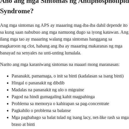
Ano ang mga Sintomas ng Antiphospholipid
Syndrome?
Ang mga sintomas ng APS ay maaaring mag-iba-iba dahil depende ito
sa kung saan nabubuo ang mga namuong dugo sa iyong katawan. Ang
ilang mga tao ay maaaring walang mga sintomas hanggang sa
magkaroon ng clot, habang ang iba ay maaaring makaranas ng mga
banayad na senyales na unti-unting lumalala.
Narito ang mga karaniwang sintomas na maaari mong maranasan:
Pananakit, pamamaga, o init sa binti (kadalasan sa isang binti)
Hingal o pananakit ng dibdib
Madalas na pananakit ng ulo o migraine
Pagod na hindi gumagaling kahit magpahinga
Problema sa memorya o kahirapan sa pag-concentrate
Pagkahilo o problema sa balanse
Mga pagbabago sa balat tulad ng isang lacy, net-like rash sa mga
braso at binti