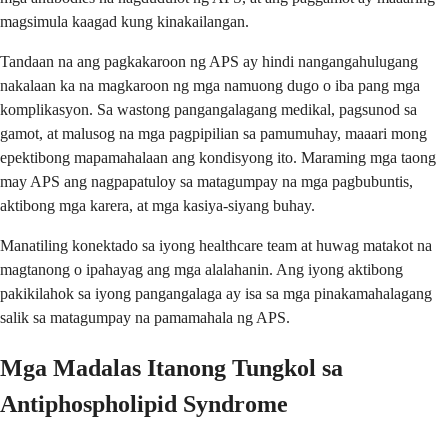
magsimula kaagad kung kinakailangan.
Tandaan na ang pagkakaroon ng APS ay hindi nangangahulugang
nakalaan ka na magkaroon ng mga namuong dugo o iba pang mga
komplikasyon. Sa wastong pangangalagang medikal, pagsunod sa
gamot, at malusog na mga pagpipilian sa pamumuhay, maaari mong
epektibong mapamahalaan ang kondisyong ito. Maraming mga taong
may APS ang nagpapatuloy sa matagumpay na mga pagbubuntis,
aktibong mga karera, at mga kasiya-siyang buhay.
Manatiling konektado sa iyong healthcare team at huwag matakot na
magtanong o ipahayag ang mga alalahanin. Ang iyong aktibong
pakikilahok sa iyong pangangalaga ay isa sa mga pinakamahalagang
salik sa matagumpay na pamamahala ng APS.
Mga Madalas Itanong Tungkol sa
Antiphospholipid Syndrome