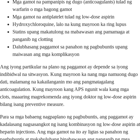
Mga gamot na pampanipis ng dugo (anticoagulants) tulad ng
warfarin o mga bagong gamot
Mga gamot na antiplatelet tulad ng low-dose aspirin
Hydroxychloroquine, lalo na kung mayroon ka ring lupus
Statins upang makatulong na mabawasan ang pamamaga at
panganib ng clotting
Dalubhasang paggamot sa panahon ng pagbubuntis upang
maiwasan ang mga komplikasyon
Ang iyong partikular na plano ng paggamot ay depende sa iyong
indibidwal na sitwasyon. Kung mayroon ka nang mga namuong dugo
dati, malamang na kakailanganin mo ang pangmatagalang
anticoagulation. Kung mayroon kang APS ngunit wala kang mga
clots, maaaring magrekomenda ang iyong doktor ng low-dose aspirin
bilang isang preventive measure.
Para sa mga babaeng nagpaplano ng pagbubuntis, ang paggamot ay
kadalasang nagsasangkot ng isang kombinasyon ng low-dose aspirin at
heparin injections. Ang mga gamot na ito ay ligtas sa panahon ng
pagbubuntis at makabuluhang binabawasan ang panganib ng mga