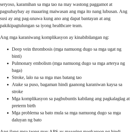
seryoso, karamihan sa mga tao na may wastong paggamot at
pagsubaybay ay maaaring maiwasan ang mga ito nang lubusan. Ang
susi ay ang pag-unawa kung ano ang dapat bantayan at ang
pakikipagtulungan sa iyong healthcare team.
Ang mga karaniwang komplikasyon ay kinabibilangan ng:
Deep vein thrombosis (mga namuong dugo sa mga ugat ng
binti)
Pulmonary embolism (mga namuong dugo sa mga arterya ng
baga)
Stroke, lalo na sa mga mas batang tao
Atake sa puso, bagaman hindi gaanong karaniwan kaysa sa
stroke
Mga komplikasyon sa pagbubuntis kabilang ang pagkalaglag at
preterm birth
Mga problema sa bato mula sa mga namuong dugo sa mga
daluyan ng bato
Ang ilang mga taong may APS ay maaaring magkaroon ng hindi