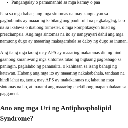
Pangangalay o pamamanhid sa mga kamay o paa
Para sa mga babae, ang mga sintomas na may kaugnayan sa
pagbubuntis ay maaaring kabilang ang paulit-ulit na pagkalaglag, lalo
na sa ikalawa o ikatlong trimester, o mga komplikasyon tulad ng
preeclampsia. Ang mga sintomas na ito ay nangyayari dahil ang mga
namuong dugo ay maaaring makagambala sa daloy ng dugo sa inunan.
Ang ilang mga taong may APS ay maaaring makaranas din ng hindi
gaanong karaniwang mga sintomas tulad ng biglaang pagbabago sa
paningin, paglalabo ng pananalita, o kahinaan sa isang bahagi ng
katawan. Habang ang mga ito ay maaaring nakakabahala, tandaan na
hindi lahat ng taong may APS ay makakaranas ng lahat ng mga
sintomas na ito, at marami ang maaaring epektibong mapamahalaan sa
paggamot.
Ano ang mga Uri ng Antiphospholipid
Syndrome?