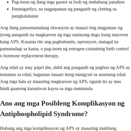
Pag-inom ng ilang mga gamot sa loob ng mahabang panahon
Paninigarilyo, na nagpapataas ng panganib ng clotting sa
pangkalahatan
Ang ilang pansamantalang sitwasyon ay maaari ring magpataas ng
iyong panganib na magkaroon ng mga namuong dugo kung mayroon
kang APS. Kasama rito ang pagbubuntis, operasyon, matagal na
pamamalagi sa kama, o pag-inom ng estrogen-containing birth control
o hormone replacement therapy.
Ang edad ay may papel din, dahil ang panganib ng pagbuo ng APS ay
tumataas sa edad, bagaman maaari itong mangyari sa anumang edad.
Ang mga bata ay maaaring magkaroon ng APS, ngunit ito ay mas
hindi gaanong karaniwan kaysa sa mga matatanda.
Ano ang mga Posibleng Komplikasyon ng
Antiphospholipid Syndrome?
Habang ang mga komplikasyon ng APS ay maaaring mukhang