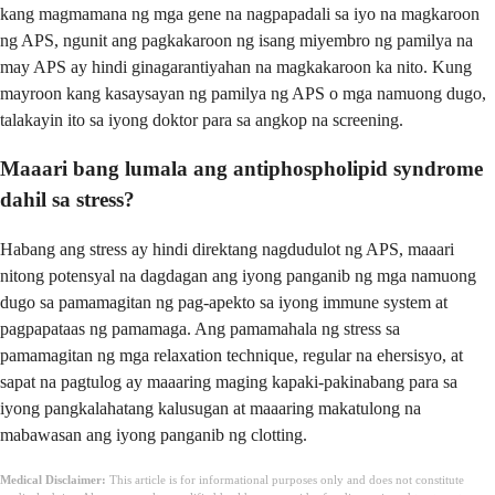
kang magmamana ng mga gene na nagpapadali sa iyo na magkaroon
ng APS, ngunit ang pagkakaroon ng isang miyembro ng pamilya na
may APS ay hindi ginagarantiyahan na magkakaroon ka nito. Kung
mayroon kang kasaysayan ng pamilya ng APS o mga namuong dugo,
talakayin ito sa iyong doktor para sa angkop na screening.
Maaari bang lumala ang antiphospholipid syndrome
dahil sa stress?
Habang ang stress ay hindi direktang nagdudulot ng APS, maaari
nitong potensyal na dagdagan ang iyong panganib ng mga namuong
dugo sa pamamagitan ng pag-apekto sa iyong immune system at
pagpapataas ng pamamaga. Ang pamamahala ng stress sa
pamamagitan ng mga relaxation technique, regular na ehersisyo, at
sapat na pagtulog ay maaaring maging kapaki-pakinabang para sa
iyong pangkalahatang kalusugan at maaaring makatulong na
mabawasan ang iyong panganib ng clotting.
Medical Disclaimer:
This article is for informational purposes only and does not constitute