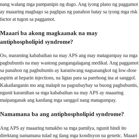
nang walang mga pampanipis ng dugo. Ang iyong plano ng paggamot
ay maaaring magbago sa paglipas ng panahon batay sa iyong mga risk
factor at tugon sa paggamot.
Maaari ba akong magkaanak na may
antiphospholipid syndrome?
Oo, maraming kababaihan na may APS ang may matagumpay na mga
pagbubuntis na may wastong pangangalagang medikal. Ang paggamot
sa panahon ng pagbubuntis ay karaniwang nagsasangkot ng low-dose
aspirin at heparin injections, na ligtas para sa parehong ina at sanggol.
Kakailanganin mo ang malapit na pagsubaybay sa buong pagbubuntis,
ngunit karamihan sa mga kababaihan na may APS ay maaaring
maipanganak ang kanilang mga sanggol nang matagumpay.
Namamana ba ang antiphospholipid syndrome?
Ang APS ay maaaring tumakbo sa mga pamilya, ngunit hindi ito
direktang namamana tulad ng ilang mga kondisyon na genetic. Maaari