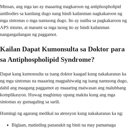
Minsan, ang mga tao ay maaaring magkaroon ng antiphospholipid
antibodies sa kanilang dugo nang hindi kailanman nagkakaroon ng
mga sintomas o mga namuong dugo. Ito ay naiiba sa pagkakaroon ng
APS mismo, at marami sa mga taong ito ay hindi kailanman
nangangailangan ng paggamot.
Kailan Dapat Kumonsulta sa Doktor para
sa Antiphospholipid Syndrome?
Dapat kang kumonsulta sa isang doktor kaagad kung nakakaranas ka
ng mga sintomas na maaaring magpahiwatig ng isang namuong dugo,
dahil ang maagang paggamot ay maaaring maiwasan ang malubhang
komplikasyon. Huwag maghintay upang makita kung ang mga
sintomas ay gumagaling sa sarili.
Humingi ng agarang medikal na atensyon kung nakakaranas ka ng:
Biglaan, matinding pananakit ng binti na may pamamaga