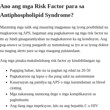
Ano ang mga Risk Factor para sa
Antiphospholipid Syndrome?
Maraming mga salik ang maaaring magpataas ng iyong posibilidad na
magkaroon ng APS, bagaman ang pagkakaroon ng mga risk factor na
ito ay hindi ginagarantiyahan na magkakaroon ka ng kondisyon. Ang
pag-unawa sa iyong panganib ay tumutulong sa iyo at sa iyong doktor
na maging alerto para sa mga maagang palatandaan.
Ang mga pinaka-makabuluhang risk factor ay kinabibilangan ng:
Pagiging babae, lalo na sa pagitan ng edad na 20-50
Pagkakaroon ng lupus o iba pang sakit na autoimmune
Kasaysayan ng pamilya ng APS o mga karamdaman sa blood
clotting
Mga nakaraang namuong dugo o mga komplikasyon sa
pagbubuntis
Ang ilang mga impeksyon, lalo na ang hepatitis C o HIV