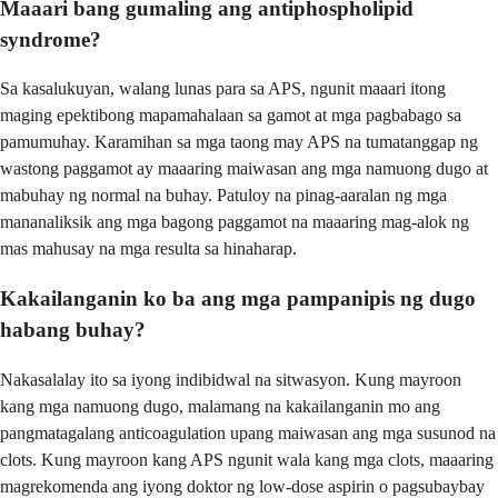
Maaari bang gumaling ang antiphospholipid
syndrome?
Sa kasalukuyan, walang lunas para sa APS, ngunit maaari itong
maging epektibong mapamahalaan sa gamot at mga pagbabago sa
pamumuhay. Karamihan sa mga taong may APS na tumatanggap ng
wastong paggamot ay maaaring maiwasan ang mga namuong dugo at
mabuhay ng normal na buhay. Patuloy na pinag-aaralan ng mga
mananaliksik ang mga bagong paggamot na maaaring mag-alok ng
mas mahusay na mga resulta sa hinaharap.
Kakailanganin ko ba ang mga pampanipis ng dugo
habang buhay?
Nakasalalay ito sa iyong indibidwal na sitwasyon. Kung mayroon
kang mga namuong dugo, malamang na kakailanganin mo ang
pangmatagalang anticoagulation upang maiwasan ang mga susunod na
clots. Kung mayroon kang APS ngunit wala kang mga clots, maaaring
magrekomenda ang iyong doktor ng low-dose aspirin o pagsubaybay