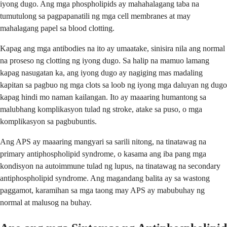
iyong dugo. Ang mga phospholipids ay mahahalagang taba na
tumutulong sa pagpapanatili ng mga cell membranes at may
mahalagang papel sa blood clotting.
Kapag ang mga antibodies na ito ay umaatake, sinisira nila ang normal
na proseso ng clotting ng iyong dugo. Sa halip na mamuo lamang
kapag nasugatan ka, ang iyong dugo ay nagiging mas madaling
kapitan sa pagbuo ng mga clots sa loob ng iyong mga daluyan ng dugo
kapag hindi mo naman kailangan. Ito ay maaaring humantong sa
malubhang komplikasyon tulad ng stroke, atake sa puso, o mga
komplikasyon sa pagbubuntis.
Ang APS ay maaaring mangyari sa sarili nitong, na tinatawag na
primary antiphospholipid syndrome, o kasama ang iba pang mga
kondisyon na autoimmune tulad ng lupus, na tinatawag na secondary
antiphospholipid syndrome. Ang magandang balita ay sa wastong
paggamot, karamihan sa mga taong may APS ay mabubuhay ng
normal at malusog na buhay.