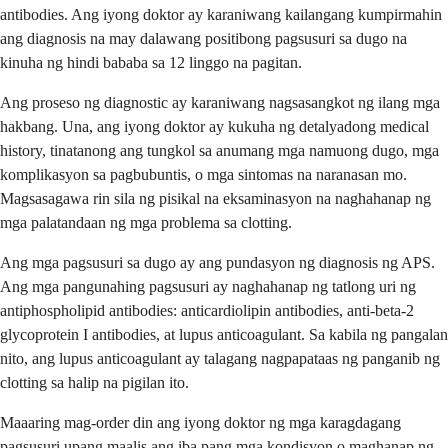
antibodies. Ang iyong doktor ay karaniwang kailangang kumpirmahin
ang diagnosis na may dalawang positibong pagsusuri sa dugo na
kinuha ng hindi bababa sa 12 linggo na pagitan.
Ang proseso ng diagnostic ay karaniwang nagsasangkot ng ilang mga
hakbang. Una, ang iyong doktor ay kukuha ng detalyadong medical
history, tinatanong ang tungkol sa anumang mga namuong dugo, mga
komplikasyon sa pagbubuntis, o mga sintomas na naranasan mo.
Magsasagawa rin sila ng pisikal na eksaminasyon na naghahanap ng
mga palatandaan ng mga problema sa clotting.
Ang mga pagsusuri sa dugo ay ang pundasyon ng diagnosis ng APS.
Ang mga pangunahing pagsusuri ay naghahanap ng tatlong uri ng
antiphospholipid antibodies: anticardiolipin antibodies, anti-beta-2
glycoprotein I antibodies, at lupus anticoagulant. Sa kabila ng pangalan
nito, ang lupus anticoagulant ay talagang nagpapataas ng panganib ng
clotting sa halip na pigilan ito.
Maaaring mag-order din ang iyong doktor ng mga karagdagang
pagsusuri upang maalis ang iba pang mga kondisyon o maghanap ng