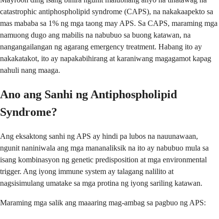
catastrophic antiphospholipid syndrome (CAPS), na nakakaapekto sa
mas mababa sa 1% ng mga taong may APS. Sa CAPS, maraming mga
namuong dugo ang mabilis na nabubuo sa buong katawan, na
nangangailangan ng agarang emergency treatment. Habang ito ay
nakakatakot, ito ay napakabihirang at karaniwang magagamot kapag
nahuli nang maaga.
Ano ang Sanhi ng Antiphospholipid
Syndrome?
Ang eksaktong sanhi ng APS ay hindi pa lubos na nauunawaan,
ngunit naniniwala ang mga mananaliksik na ito ay nabubuo mula sa
isang kombinasyon ng genetic predisposition at mga environmental
trigger. Ang iyong immune system ay talagang nalilito at
nagsisimulang umatake sa mga protina ng iyong sariling katawan.
Maraming mga salik ang maaaring mag-ambag sa pagbuo ng APS: