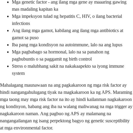
Mga genetic factor - ang ilang mga gene ay maaaring gawing
mas madaling kapitan ka
Mga impeksyon tulad ng hepatitis C, HIV, o ilang bacterial
infections
Ang ilang mga gamot, kabilang ang ilang mga antibiotics at
gamot sa puso
Iba pang mga kondisyon na autoimmune, lalo na ang lupus
Mga pagbabago sa hormonal, lalo na sa panahon ng
pagbubuntis o sa paggamit ng birth control
Stress o malubhang sakit na nakakaapekto sa iyong immune
system
Mahalagang maunawaan na ang pagkakaroon ng mga risk factor ay
hindi nangangahulugang tiyak na magkakaroon ka ng APS. Maraming
mga taong may mga risk factor na ito ay hindi kailanman nagkakaroon
ng kondisyon, habang ang iba na walang maliwanag na mga trigger ay
nagkakaroon naman. Ang pagbuo ng APS ay malamang na
nangangailangan ng isang perpektong bagyo ng genetic susceptibility
at mga environmental factor.