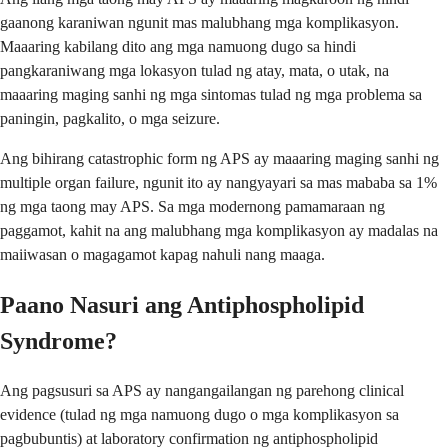
gaanong karaniwan ngunit mas malubhang mga komplikasyon.
Maaaring kabilang dito ang mga namuong dugo sa hindi
pangkaraniwang mga lokasyon tulad ng atay, mata, o utak, na
maaaring maging sanhi ng mga sintomas tulad ng mga problema sa
paningin, pagkalito, o mga seizure.
Ang bihirang catastrophic form ng APS ay maaaring maging sanhi ng
multiple organ failure, ngunit ito ay nangyayari sa mas mababa sa 1%
ng mga taong may APS. Sa mga modernong pamamaraan ng
paggamot, kahit na ang malubhang mga komplikasyon ay madalas na
maiiwasan o magagamot kapag nahuli nang maaga.
Paano Nasuri ang Antiphospholipid
Syndrome?
Ang pagsusuri sa APS ay nangangailangan ng parehong clinical
evidence (tulad ng mga namuong dugo o mga komplikasyon sa
pagbubuntis) at laboratory confirmation ng antiphospholipid