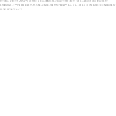
medical advice. Always consult a qualified healthcare provider for diagnosis and treatment
decisions. If you are experiencing a medical emergency, call 911 or go to the nearest emergency
room immediately.