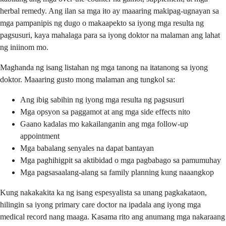
herbal remedy. Ang ilan sa mga ito ay maaaring makipag-ugnayan sa
mga pampanipis ng dugo o makaapekto sa iyong mga resulta ng
pagsusuri, kaya mahalaga para sa iyong doktor na malaman ang lahat
ng iniinom mo.
Maghanda ng isang listahan ng mga tanong na itatanong sa iyong
doktor. Maaaring gusto mong malaman ang tungkol sa:
Ang ibig sabihin ng iyong mga resulta ng pagsusuri
Mga opsyon sa paggamot at ang mga side effects nito
Gaano kadalas mo kakailanganin ang mga follow-up
appointment
Mga babalang senyales na dapat bantayan
Mga paghihigpit sa aktibidad o mga pagbabago sa pamumuhay
Mga pagsasaalang-alang sa family planning kung naaangkop
Kung nakakakita ka ng isang espesyalista sa unang pagkakataon,
hilingin sa iyong primary care doctor na ipadala ang iyong mga
medical record nang maaga. Kasama rito ang anumang mga nakaraang