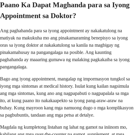
Paano Ka Dapat Maghanda para sa Iyong
Appointment sa Doktor?
Ang paghahanda para sa iyong appointment ay nakakatulong na
matiyak na makukuha mo ang pinakamaraming benepisyo sa iyong
oras sa iyong doktor at nakakatulong sa kanila na magbigay ng
pinakamahusay na pangangalaga na posible. Ang kaunting
paghahanda ay maaaring gumawa ng malaking pagkakaiba sa iyong
pangangalaga.
Bago ang iyong appointment, mangalap ng impormasyon tungkol sa
iyong mga sintomas at medical history. Isulat kung kailan nagsimula
ang mga sintomas, kung ano ang nagpapabuti o nagpapalala sa mga
ito, at kung paano ito nakakaapekto sa iyong pang-araw-araw na
buhay. Kung mayroon kang mga namuong dugo o mga komplikasyon
sa pagbubuntis, tandaan ang mga petsa at detalye.
Magdala ng kumpletong listahan ng lahat ng gamot na iniinom mo,
kabilang ang mga over-the-counter na gamot, supplement, at mga