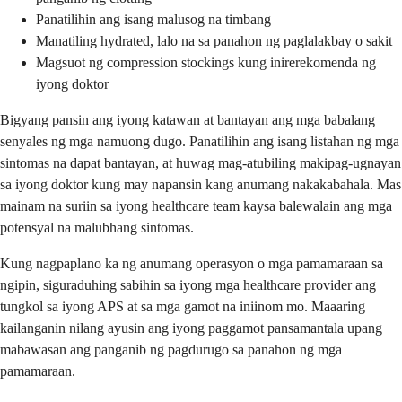
Panatilihin ang isang malusog na timbang
Manatiling hydrated, lalo na sa panahon ng paglalakbay o sakit
Magsuot ng compression stockings kung inirerekomenda ng
iyong doktor
Bigyang pansin ang iyong katawan at bantayan ang mga babalang
senyales ng mga namuong dugo. Panatilihin ang isang listahan ng mga
sintomas na dapat bantayan, at huwag mag-atubiling makipag-ugnayan
sa iyong doktor kung may napansin kang anumang nakakabahala. Mas
mainam na suriin sa iyong healthcare team kaysa balewalain ang mga
potensyal na malubhang sintomas.
Kung nagpaplano ka ng anumang operasyon o mga pamamaraan sa
ngipin, siguraduhing sabihin sa iyong mga healthcare provider ang
tungkol sa iyong APS at sa mga gamot na iniinom mo. Maaaring
kailanganin nilang ayusin ang iyong paggamot pansamantala upang
mabawasan ang panganib ng pagdurugo sa panahon ng mga
pamamaraan.