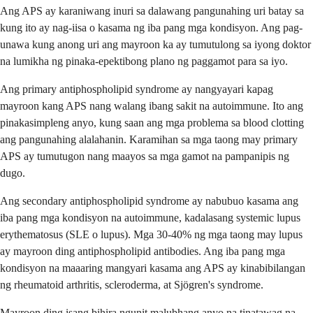
Ang APS ay karaniwang inuri sa dalawang pangunahing uri batay sa
kung ito ay nag-iisa o kasama ng iba pang mga kondisyon. Ang pag-
unawa kung anong uri ang mayroon ka ay tumutulong sa iyong doktor
na lumikha ng pinaka-epektibong plano ng paggamot para sa iyo.
Ang primary antiphospholipid syndrome ay nangyayari kapag
mayroon kang APS nang walang ibang sakit na autoimmune. Ito ang
pinakasimpleng anyo, kung saan ang mga problema sa blood clotting
ang pangunahing alalahanin. Karamihan sa mga taong may primary
APS ay tumutugon nang maayos sa mga gamot na pampanipis ng
dugo.
Ang secondary antiphospholipid syndrome ay nabubuo kasama ang
iba pang mga kondisyon na autoimmune, kadalasang systemic lupus
erythematosus (SLE o lupus). Mga 30-40% ng mga taong may lupus
ay mayroon ding antiphospholipid antibodies. Ang iba pang mga
kondisyon na maaaring mangyari kasama ang APS ay kinabibilangan
ng rheumatoid arthritis, scleroderma, at Sjögren's syndrome.
Mayroon ding isang bihira ngunit malubhang anyo na tinatawag na