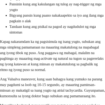
Pansinin kung ang kakulangan ng tulog ay nag-trigger ng mga
yugto
Bigyang pansin kung paano nakakaapekto sa iyo ang ilang mga
pagkain o alak
Tandaan kung ang pisikal na pagod ay nagdudulot ng mga
sintomas
Kapag nakaramdam ka ng pagsisimula ng isang yugto, subukan ang
mga simpleng pamamaraan na maaaring makatulong na mapabagal
ang iyong tibok ng puso. Ang paggawa ng mabagal, malalim na
paghinga ay maaaring mag-activate ng natural na tugon sa pagrerelaks
ng iyong katawan at kung minsan ay makatutulong sa pagbalik ng
ritmo ng iyong puso sa normal.
Ang Valsalva maneuver, kung saan bahagya kang yumuko na parang
may pagdumi sa loob ng 10-15 segundo, ay maaaring paminsan-
minsan ay makatigil sa isang yugto ng atrial tachycardia. Gayunpaman,
kumonsulta sa iyong doktor bago subukan ang pamamaraang ito.