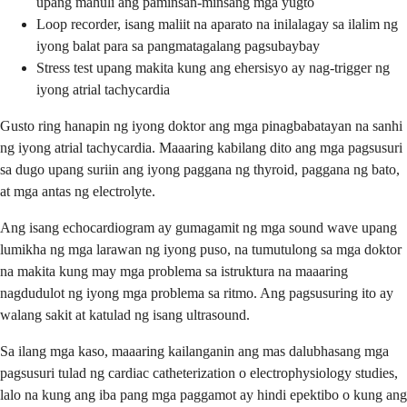
upang mahuli ang paminsan-minsang mga yugto
Loop recorder, isang maliit na aparato na inilalagay sa ilalim ng
iyong balat para sa pangmatagalang pagsubaybay
Stress test upang makita kung ang ehersisyo ay nag-trigger ng
iyong atrial tachycardia
Gusto ring hanapin ng iyong doktor ang mga pinagbabatayan na sanhi
ng iyong atrial tachycardia. Maaaring kabilang dito ang mga pagsusuri
sa dugo upang suriin ang iyong paggana ng thyroid, paggana ng bato,
at mga antas ng electrolyte.
Ang isang echocardiogram ay gumagamit ng mga sound wave upang
lumikha ng mga larawan ng iyong puso, na tumutulong sa mga doktor
na makita kung may mga problema sa istruktura na maaaring
nagdudulot ng iyong mga problema sa ritmo. Ang pagsusuring ito ay
walang sakit at katulad ng isang ultrasound.
Sa ilang mga kaso, maaaring kailanganin ang mas dalubhasang mga
pagsusuri tulad ng cardiac catheterization o electrophysiology studies,
lalo na kung ang iba pang mga paggamot ay hindi epektibo o kung ang