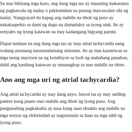
Sa mas bihirang mga kaso, ang ilang mga tao ay maaaring makaranas
ng pagkawala ng malay o pakiramdam na parang mawawalan sila ng
malay. Nangyayari ito kapag ang mabilis na tibok ng puso ay
nakakaapekto sa dami ng dugo na dumadaloy sa iyong utak. Ito ay
senyales ng iyong katawan na may kailangang bigyang pansin.
Dapat tandaan na ang ilang mga tao ay may atrial tachycardia nang
walang anumang nararamdamang sintomas. Ito ay mas karaniwan sa
mga taong mayroon na ng kondisyon sa loob ng mahabang panahon,
dahil ang kanilang katawan ay umaangkop sa mas mabilis na ritmo.
Ano ang mga uri ng atrial tachycardia?
Ang atrial tachycardia ay may ilang anyo, bawat isa ay may sariling
pattern kung paano mas mabilis ang tibok ng iyong puso. Ang
pangunahing pagkakaiba ay nasa kung saan eksakto ang mabilis na
mga senyas ng elektrisidad ay nagsisimula sa itaas na mga silid ng
iyong puso.