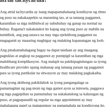
Ang atrial tachycardia ay isang mapapamahalaang kondisyon ng ritmo
ng puso na nakakaapekto sa maraming tao, at sa tamang paggamot,
karamihan sa mga indibidwal ay nabubuhay ng ganap na normal na
buhay. Bagama't nakakatakot ito kapag ang iyong puso ay mabilis na
tumitibok, ang pag-unawa na may mga epektibong paggamot na
magagamit ay maaaring magbigay ng malaking kapanatagan ng loob.
Ang pinakamahalagang bagay na dapat tandaan ay ang maagang
pagtuklas at angkop na paggamot ay pumipigil sa karamihan ng mga
malubhang komplikasyon. Ang malapit na pakikipagtulungan sa iyong
healthcare provider upang mahanap ang tamang paraan ng paggamot
para sa iyong partikular na sitwasyon ay may malaking pagkakaiba.
Ang iyong aktibong pakikilahok sa iyong pangangalaga sa
pamamagitan ng pag-inom ng mga gamot ayon sa inireseta, paggawa
ng mga pagpipilian sa pamumuhay na nakakatulong sa kalusugan ng
puso, at pagpapanatili ng regular na mga appointment ay may
mahalagang papel sa matagumpay na pamamahala ng kondisyong ito.