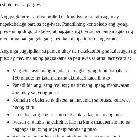
estratehiya sa pag-iwas.
Ang pagkontrol sa mga umiiral na kondisyon sa kalusugan ay
napakahalaga para sa pag-iwas. Panatilihing kontrolado ang iyong
presyon ng dugo, diabetes, at paggana ng thyroid sa pamamagitan ng
regular na pangangalagang medikal at mga iniresetang gamot.
Ang mga pagpipilian sa pamumuhay na nakakatulong sa kalusugan ng
puso ay may malaking pagkakaiba sa pag-iwas sa atrial tachycardia:
Mag-ehersisyo nang regular, na naglalayong hindi bababa sa
150 minuto ng katamtamang aktibidad kada linggo
Panatilihin ang isang malusog na timbang upang mabawasan
ang pilay sa iyong puso
Kumain ng balanseng diyeta na mayaman sa prutas, gulay, at
buong butil
Limitahan ang pagkonsumo ng alak sa katamtamang antas
Iwasan ang labis na caffeine, lalo na kung mapapansin mo na
nagpapalala ito ng mga palpitations ng puso
Huwag manigarilyo, o huminto kung kasalukuyan kang