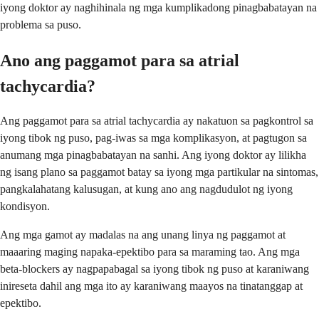
iyong doktor ay naghihinala ng mga kumplikadong pinagbabatayan na
problema sa puso.
Ano ang paggamot para sa atrial
tachycardia?
Ang paggamot para sa atrial tachycardia ay nakatuon sa pagkontrol sa
iyong tibok ng puso, pag-iwas sa mga komplikasyon, at pagtugon sa
anumang mga pinagbabatayan na sanhi. Ang iyong doktor ay lilikha
ng isang plano sa paggamot batay sa iyong mga partikular na sintomas,
pangkalahatang kalusugan, at kung ano ang nagdudulot ng iyong
kondisyon.
Ang mga gamot ay madalas na ang unang linya ng paggamot at
maaaring maging napaka-epektibo para sa maraming tao. Ang mga
beta-blockers ay nagpapabagal sa iyong tibok ng puso at karaniwang
inireseta dahil ang mga ito ay karaniwang maayos na tinatanggap at
epektibo.