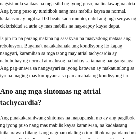
nagsisimula sa itaas na mga silid ng iyong puso, na tinatawag na atria.
Ang iyong puso ay tumitibok nang mas mabilis kaysa sa normal,
kadalasan ay higit sa 100 beats kada minuto, dahil ang mga senyas ng
elektrisidad sa atria ay mas mabilis na nag-aapoy kaysa dapat.
Isipin ito na parang makina ng sasakyan na masyadong mataas ang
rebolusyon. Bagama't nakakabahala ang kondisyong ito kapag
nangyari, karamihan sa mga taong may atrial tachycardia ay
nabubuhay ng normal at malusog na buhay sa tamang pangangalaga.
Ang pag-unawa sa nangyayari sa iyong katawan ay makatutulong sa
iyo na maging mas kumpyansa sa pamamahala ng kondisyong ito.
Ano ang mga sintomas ng atrial
tachycardia?
Ang pinakakaraniwang sintomas na mapapansin mo ay ang pagtibok
ng iyong puso nang mas mabilis kaysa karaniwan, na kadalasang
inilalarawan bilang isang nagmamadaling o tumitibok na pandamdam