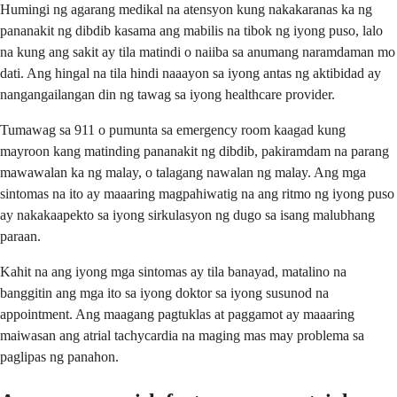
Humingi ng agarang medikal na atensyon kung nakakaranas ka ng
pananakit ng dibdib kasama ang mabilis na tibok ng iyong puso, lalo
na kung ang sakit ay tila matindi o naiiba sa anumang naramdaman mo
dati. Ang hingal na tila hindi naaayon sa iyong antas ng aktibidad ay
nangangailangan din ng tawag sa iyong healthcare provider.
Tumawag sa 911 o pumunta sa emergency room kaagad kung
mayroon kang matinding pananakit ng dibdib, pakiramdam na parang
mawawalan ka ng malay, o talagang nawalan ng malay. Ang mga
sintomas na ito ay maaaring magpahiwatig na ang ritmo ng iyong puso
ay nakakaapekto sa iyong sirkulasyon ng dugo sa isang malubhang
paraan.
Kahit na ang iyong mga sintomas ay tila banayad, matalino na
banggitin ang mga ito sa iyong doktor sa iyong susunod na
appointment. Ang maagang pagtuklas at paggamot ay maaaring
maiwasan ang atrial tachycardia na maging mas may problema sa
paglipas ng panahon.