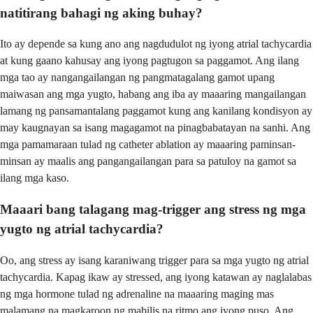
natitirang bahagi ng aking buhay?
Ito ay depende sa kung ano ang nagdudulot ng iyong atrial tachycardia
at kung gaano kahusay ang iyong pagtugon sa paggamot. Ang ilang
mga tao ay nangangailangan ng pangmatagalang gamot upang
maiwasan ang mga yugto, habang ang iba ay maaaring mangailangan
lamang ng pansamantalang paggamot kung ang kanilang kondisyon ay
may kaugnayan sa isang magagamot na pinagbabatayan na sanhi. Ang
mga pamamaraan tulad ng catheter ablation ay maaaring paminsan-
minsan ay maalis ang pangangailangan para sa patuloy na gamot sa
ilang mga kaso.
Maaari bang talagang mag-trigger ang stress ng mga
yugto ng atrial tachycardia?
Oo, ang stress ay isang karaniwang trigger para sa mga yugto ng atrial
tachycardia. Kapag ikaw ay stressed, ang iyong katawan ay naglalabas
ng mga hormone tulad ng adrenaline na maaaring maging mas
malamang na magkaroon ng mabilis na ritmo ang iyong puso. Ang