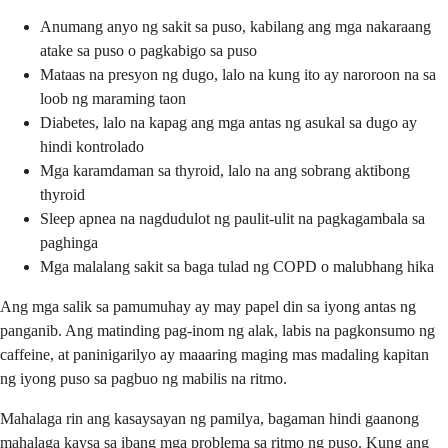
Anumang anyo ng sakit sa puso, kabilang ang mga nakaraang
atake sa puso o pagkabigo sa puso
Mataas na presyon ng dugo, lalo na kung ito ay naroroon na sa
loob ng maraming taon
Diabetes, lalo na kapag ang mga antas ng asukal sa dugo ay
hindi kontrolado
Mga karamdaman sa thyroid, lalo na ang sobrang aktibong
thyroid
Sleep apnea na nagdudulot ng paulit-ulit na pagkagambala sa
paghinga
Mga malalang sakit sa baga tulad ng COPD o malubhang hika
Ang mga salik sa pamumuhay ay may papel din sa iyong antas ng
panganib. Ang matinding pag-inom ng alak, labis na pagkonsumo ng
caffeine, at paninigarilyo ay maaaring maging mas madaling kapitan
ng iyong puso sa pagbuo ng mabilis na ritmo.
Mahalaga rin ang kasaysayan ng pamilya, bagaman hindi gaanong
mahalaga kaysa sa ibang mga problema sa ritmo ng puso. Kung ang