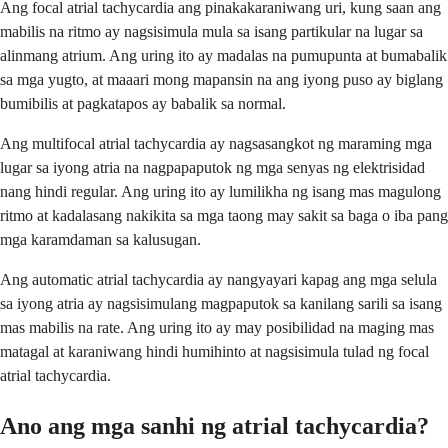
Ang focal atrial tachycardia ang pinakakaraniwang uri, kung saan ang
mabilis na ritmo ay nagsisimula mula sa isang partikular na lugar sa
alinmang atrium. Ang uring ito ay madalas na pumupunta at bumabalik
sa mga yugto, at maaari mong mapansin na ang iyong puso ay biglang
bumibilis at pagkatapos ay babalik sa normal.
Ang multifocal atrial tachycardia ay nagsasangkot ng maraming mga
lugar sa iyong atria na nagpapaputok ng mga senyas ng elektrisidad
nang hindi regular. Ang uring ito ay lumilikha ng isang mas magulong
ritmo at kadalasang nakikita sa mga taong may sakit sa baga o iba pang
mga karamdaman sa kalusugan.
Ang automatic atrial tachycardia ay nangyayari kapag ang mga selula
sa iyong atria ay nagsisimulang magpaputok sa kanilang sarili sa isang
mas mabilis na rate. Ang uring ito ay may posibilidad na maging mas
matagal at karaniwang hindi humihinto at nagsisimula tulad ng focal
atrial tachycardia.
Ano ang mga sanhi ng atrial tachycardia?