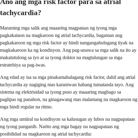
Ano ang mga risk factor para sa atrial
tachycardia?
Maraming mga salik ang maaaring magpataas ng iyong mga
pagkakataon na magkaroon ng atrial tachycardia, bagaman ang
pagkakaroon ng mga risk factor ay hindi nangangahulugang tiyak na
magkakaroon ka ng kondisyon. Ang pag-unawa sa mga salik na ito ay
makatutulong sa iyo at sa iyong doktor na magtulungan sa mga
estratehiya sa pag-iwas.
Ang edad ay isa sa mga pinakamahalagang risk factor, dahil ang atrial
tachycardia ay nagiging mas karaniwan habang tumatanda tayo. Ang
sistema ng elektrisidad sa iyong puso ay maaaring magbago sa
paglipas ng panahon, na ginagawang mas malamang na magkaroon ng
mga hindi regular na ritmo.
Ang mga umiiral na kondisyon sa kalusugan ay lubos na nagpapataas
ng iyong panganib. Narito ang mga bagay na nagpapataas ng
posibilidad na magkaroon ng atrial tachycardia: