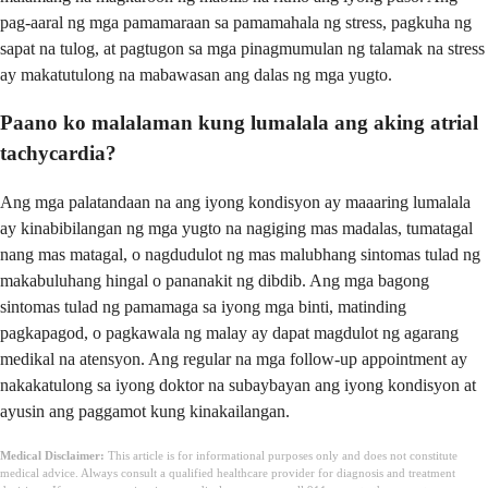
pag-aaral ng mga pamamaraan sa pamamahala ng stress, pagkuha ng
sapat na tulog, at pagtugon sa mga pinagmumulan ng talamak na stress
ay makatutulong na mabawasan ang dalas ng mga yugto.
Paano ko malalaman kung lumalala ang aking atrial
tachycardia?
Ang mga palatandaan na ang iyong kondisyon ay maaaring lumalala
ay kinabibilangan ng mga yugto na nagiging mas madalas, tumatagal
nang mas matagal, o nagdudulot ng mas malubhang sintomas tulad ng
makabuluhang hingal o pananakit ng dibdib. Ang mga bagong
sintomas tulad ng pamamaga sa iyong mga binti, matinding
pagkapagod, o pagkawala ng malay ay dapat magdulot ng agarang
medikal na atensyon. Ang regular na mga follow-up appointment ay
nakakatulong sa iyong doktor na subaybayan ang iyong kondisyon at
ayusin ang paggamot kung kinakailangan.
Medical Disclaimer:
This article is for informational purposes only and does not constitute
medical advice. Always consult a qualified healthcare provider for diagnosis and treatment