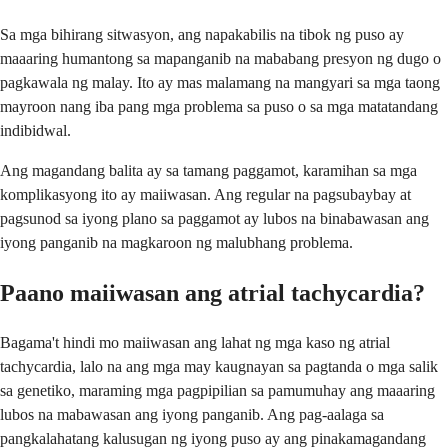
Sa mga bihirang sitwasyon, ang napakabilis na tibok ng puso ay
maaaring humantong sa mapanganib na mababang presyon ng dugo o
pagkawala ng malay. Ito ay mas malamang na mangyari sa mga taong
mayroon nang iba pang mga problema sa puso o sa mga matatandang
indibidwal.
Ang magandang balita ay sa tamang paggamot, karamihan sa mga
komplikasyong ito ay maiiwasan. Ang regular na pagsubaybay at
pagsunod sa iyong plano sa paggamot ay lubos na binabawasan ang
iyong panganib na magkaroon ng malubhang problema.
Paano maiiwasan ang atrial tachycardia?
Bagama't hindi mo maiiwasan ang lahat ng mga kaso ng atrial
tachycardia, lalo na ang mga may kaugnayan sa pagtanda o mga salik
sa genetiko, maraming mga pagpipilian sa pamumuhay ang maaaring
lubos na mabawasan ang iyong panganib. Ang pag-aalaga sa
pangkalahatang kalusugan ng iyong puso ay ang pinakamagandang