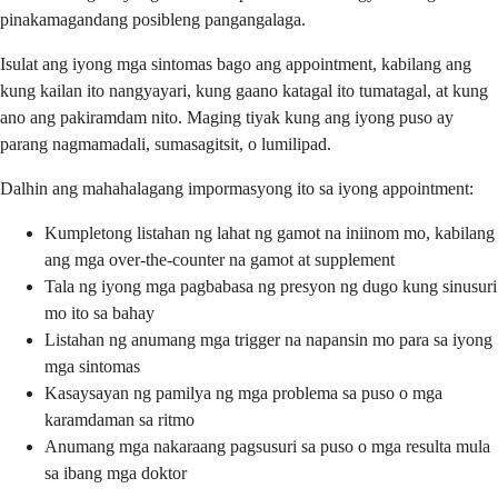
pinakamagandang posibleng pangangalaga.
Isulat ang iyong mga sintomas bago ang appointment, kabilang ang
kung kailan ito nangyayari, kung gaano katagal ito tumatagal, at kung
ano ang pakiramdam nito. Maging tiyak kung ang iyong puso ay
parang nagmamadali, sumasagitsit, o lumilipad.
Dalhin ang mahahalagang impormasyong ito sa iyong appointment:
Kumpletong listahan ng lahat ng gamot na iniinom mo, kabilang
ang mga over-the-counter na gamot at supplement
Tala ng iyong mga pagbabasa ng presyon ng dugo kung sinusuri
mo ito sa bahay
Listahan ng anumang mga trigger na napansin mo para sa iyong
mga sintomas
Kasaysayan ng pamilya ng mga problema sa puso o mga
karamdaman sa ritmo
Anumang mga nakaraang pagsusuri sa puso o mga resulta mula
sa ibang mga doktor