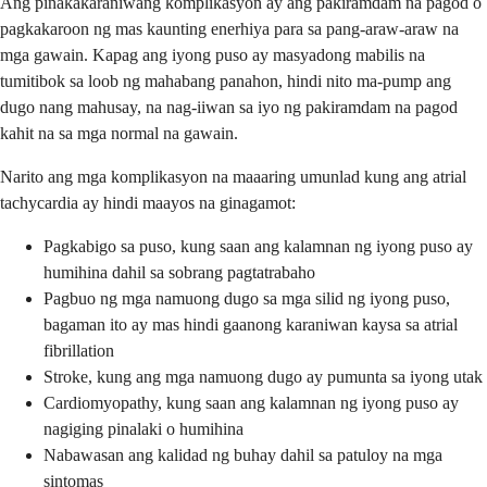
Ang pinakakaraniwang komplikasyon ay ang pakiramdam na pagod o
pagkakaroon ng mas kaunting enerhiya para sa pang-araw-araw na
mga gawain. Kapag ang iyong puso ay masyadong mabilis na
tumitibok sa loob ng mahabang panahon, hindi nito ma-pump ang
dugo nang mahusay, na nag-iiwan sa iyo ng pakiramdam na pagod
kahit na sa mga normal na gawain.
Narito ang mga komplikasyon na maaaring umunlad kung ang atrial
tachycardia ay hindi maayos na ginagamot:
Pagkabigo sa puso, kung saan ang kalamnan ng iyong puso ay
humihina dahil sa sobrang pagtatrabaho
Pagbuo ng mga namuong dugo sa mga silid ng iyong puso,
bagaman ito ay mas hindi gaanong karaniwan kaysa sa atrial
fibrillation
Stroke, kung ang mga namuong dugo ay pumunta sa iyong utak
Cardiomyopathy, kung saan ang kalamnan ng iyong puso ay
nagiging pinalaki o humihina
Nabawasan ang kalidad ng buhay dahil sa patuloy na mga
sintomas