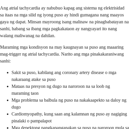
Ang atrial tachycardia ay nabubuo kapag ang sistema ng elektrisidad
sa itaas na mga silid ng iyong puso ay hindi gumagana nang maayos
gaya ng dapat. Minsan mayroong isang malinaw na pinagbabatayan na
sanhi, habang sa ibang mga pagkakataon ay nangyayari ito nang
walang maliwanag na dahilan.
Maraming mga kondisyon na may kaugnayan sa puso ang maaaring
mag-trigger ng atrial tachycardia. Narito ang mga pinakakaraniwang
sanhi:
Sakit sa puso, kabilang ang coronary artery disease o mga
nakaraang atake sa puso
Mataas na presyon ng dugo na naroroon na sa loob ng
maraming taon
Mga problema sa balbula ng puso na nakakaapekto sa daloy ng
dugo
Cardiomyopathy, kung saan ang kalamnan ng puso ay nagiging
pinalaki o pampalapot
Mga depektong pangkapanganakan sa puso na naroroon mula sa