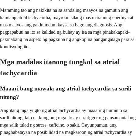
Maraming tao ang nakikita na sa sandaling maayos na gamutin ang
kanilang atrial tachycardia, mayroon silang mas maraming enerhiya at
mas maayos ang pakiramdam kaysa sa bago ang diagnosis. Ang
pagpapabuti na ito sa kalidad ng buhay ay isa sa mga pinakakapaki-
pakinabang na aspeto ng pagkuha ng angkop na pangangalaga para sa
kondisyong ito.
Mga madalas itanong tungkol sa atrial
tachycardia
Maaari bang mawala ang atrial tachycardia sa sarili
nitong?
Ang ilang mga yugto ng atrial tachycardia ay maaaring huminto sa
sarili nitong, lalo na kung ang mga ito ay na-trigger ng pansamantalang
mga salik tulad ng stress, caffeine, o sakit. Gayunpaman, ang
pinagbabatayan na posibilidad na magkaroon ng atrial tachycardia ay