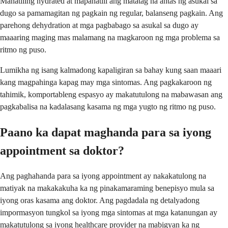
Manatiling hydrated at mapanatili ang matatag na antas ng asukal sa
dugo sa pamamagitan ng pagkain ng regular, balanseng pagkain. Ang
parehong dehydration at mga pagbabago sa asukal sa dugo ay
maaaring maging mas malamang na magkaroon ng mga problema sa
ritmo ng puso.
Lumikha ng isang kalmadong kapaligiran sa bahay kung saan maaari
kang magpahinga kapag may mga sintomas. Ang pagkakaroon ng
tahimik, komportableng espasyo ay makatutulong na mabawasan ang
pagkabalisa na kadalasang kasama ng mga yugto ng ritmo ng puso.
Paano ka dapat maghanda para sa iyong
appointment sa doktor?
Ang paghahanda para sa iyong appointment ay nakakatulong na
matiyak na makakakuha ka ng pinakamaraming benepisyo mula sa
iyong oras kasama ang doktor. Ang pagdadala ng detalyadong
impormasyon tungkol sa iyong mga sintomas at mga katanungan ay
makatutulong sa iyong healthcare provider na mabigyan ka ng