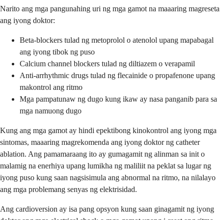
Narito ang mga pangunahing uri ng mga gamot na maaaring magreseta
ang iyong doktor:
Beta-blockers tulad ng metoprolol o atenolol upang mapabagal
ang iyong tibok ng puso
Calcium channel blockers tulad ng diltiazem o verapamil
Anti-arrhythmic drugs tulad ng flecainide o propafenone upang
makontrol ang ritmo
Mga pampatunaw ng dugo kung ikaw ay nasa panganib para sa
mga namuong dugo
Kung ang mga gamot ay hindi epektibong kinokontrol ang iyong mga
sintomas, maaaring magrekomenda ang iyong doktor ng catheter
ablation. Ang pamamaraang ito ay gumagamit ng alinman sa init o
malamig na enerhiya upang lumikha ng maliliit na peklat sa lugar ng
iyong puso kung saan nagsisimula ang abnormal na ritmo, na nilalayo
ang mga problemang senyas ng elektrisidad.
Ang cardioversion ay isa pang opsyon kung saan ginagamit ng iyong