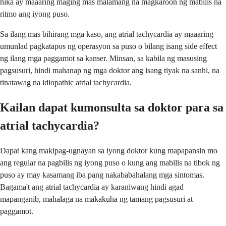
hika ay maaaring maging mas malamang na magkaroon ng mabilis na
ritmo ang iyong puso.
Sa ilang mas bihirang mga kaso, ang atrial tachycardia ay maaaring
umunlad pagkatapos ng operasyon sa puso o bilang isang side effect
ng ilang mga paggamot sa kanser. Minsan, sa kabila ng masusing
pagsusuri, hindi mahanap ng mga doktor ang isang tiyak na sanhi, na
tinatawag na idiopathic atrial tachycardia.
Kailan dapat kumonsulta sa doktor para sa
atrial tachycardia?
Dapat kang makipag-ugnayan sa iyong doktor kung mapapansin mo
ang regular na pagbilis ng iyong puso o kung ang mabilis na tibok ng
puso ay may kasamang iba pang nakababahalang mga sintomas.
Bagama't ang atrial tachycardia ay karaniwang hindi agad
mapanganib, mahalaga na makakuha ng tamang pagsusuri at
paggamot.