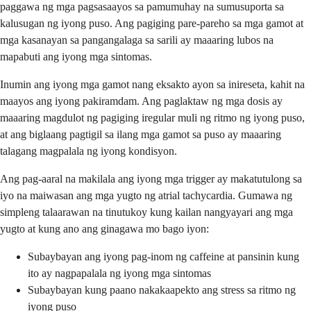
paggawa ng mga pagsasaayos sa pamumuhay na sumusuporta sa
kalusugan ng iyong puso. Ang pagiging pare-pareho sa mga gamot at
mga kasanayan sa pangangalaga sa sarili ay maaaring lubos na
mapabuti ang iyong mga sintomas.
Inumin ang iyong mga gamot nang eksakto ayon sa inireseta, kahit na
maayos ang iyong pakiramdam. Ang paglaktaw ng mga dosis ay
maaaring magdulot ng pagiging iregular muli ng ritmo ng iyong puso,
at ang biglaang pagtigil sa ilang mga gamot sa puso ay maaaring
talagang magpalala ng iyong kondisyon.
Ang pag-aaral na makilala ang iyong mga trigger ay makatutulong sa
iyo na maiwasan ang mga yugto ng atrial tachycardia. Gumawa ng
simpleng talaarawan na tinutukoy kung kailan nangyayari ang mga
yugto at kung ano ang ginagawa mo bago iyon:
Subaybayan ang iyong pag-inom ng caffeine at pansinin kung
ito ay nagpapalala ng iyong mga sintomas
Subaybayan kung paano nakakaapekto ang stress sa ritmo ng
iyong puso