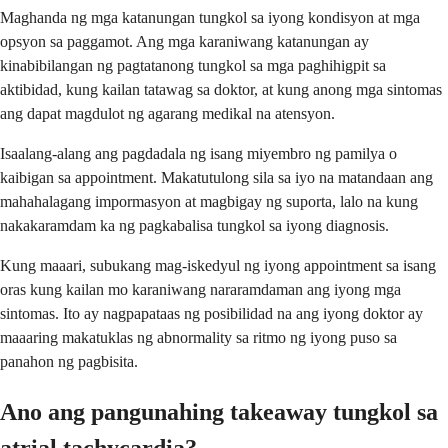
Maghanda ng mga katanungan tungkol sa iyong kondisyon at mga
opsyon sa paggamot. Ang mga karaniwang katanungan ay
kinabibilangan ng pagtatanong tungkol sa mga paghihigpit sa
aktibidad, kung kailan tatawag sa doktor, at kung anong mga sintomas
ang dapat magdulot ng agarang medikal na atensyon.
Isaalang-alang ang pagdadala ng isang miyembro ng pamilya o
kaibigan sa appointment. Makatutulong sila sa iyo na matandaan ang
mahahalagang impormasyon at magbigay ng suporta, lalo na kung
nakakaramdam ka ng pagkabalisa tungkol sa iyong diagnosis.
Kung maaari, subukang mag-iskedyul ng iyong appointment sa isang
oras kung kailan mo karaniwang nararamdaman ang iyong mga
sintomas. Ito ay nagpapataas ng posibilidad na ang iyong doktor ay
maaaring makatuklas ng abnormality sa ritmo ng iyong puso sa
panahon ng pagbisita.
Ano ang pangunahing takeaway tungkol sa
atrial tachycardia?