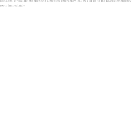
decisions. If you are experiencing a medical emergency, call 911 or go to the nearest emergency
room immediately.