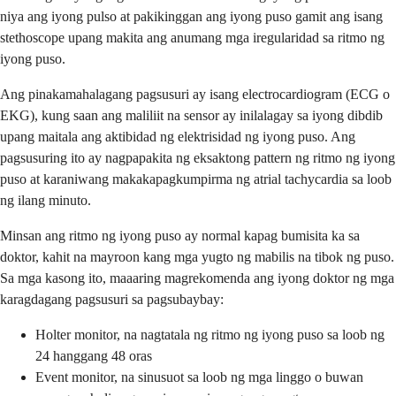
niya ang iyong pulso at pakikinggan ang iyong puso gamit ang isang
stethoscope upang makita ang anumang mga iregularidad sa ritmo ng
iyong puso.
Ang pinakamahalagang pagsusuri ay isang electrocardiogram (ECG o
EKG), kung saan ang maliliit na sensor ay inilalagay sa iyong dibdib
upang maitala ang aktibidad ng elektrisidad ng iyong puso. Ang
pagsusuring ito ay nagpapakita ng eksaktong pattern ng ritmo ng iyong
puso at karaniwang makakapagkumpirma ng atrial tachycardia sa loob
ng ilang minuto.
Minsan ang ritmo ng iyong puso ay normal kapag bumisita ka sa
doktor, kahit na mayroon kang mga yugto ng mabilis na tibok ng puso.
Sa mga kasong ito, maaaring magrekomenda ang iyong doktor ng mga
karagdagang pagsusuri sa pagsubaybay:
Holter monitor, na nagtatala ng ritmo ng iyong puso sa loob ng
24 hanggang 48 oras
Event monitor, na sinusuot sa loob ng mga linggo o buwan