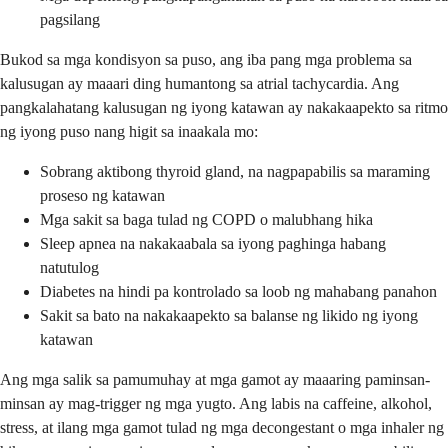
pagsilang
Bukod sa mga kondisyon sa puso, ang iba pang mga problema sa
kalusugan ay maaari ding humantong sa atrial tachycardia. Ang
pangkalahatang kalusugan ng iyong katawan ay nakakaapekto sa ritmo
ng iyong puso nang higit sa inaakala mo:
Sobrang aktibong thyroid gland, na nagpapabilis sa maraming
proseso ng katawan
Mga sakit sa baga tulad ng COPD o malubhang hika
Sleep apnea na nakakaabala sa iyong paghinga habang
natutulog
Diabetes na hindi pa kontrolado sa loob ng mahabang panahon
Sakit sa bato na nakakaapekto sa balanse ng likido ng iyong
katawan
Ang mga salik sa pamumuhay at mga gamot ay maaaring paminsan-
minsan ay mag-trigger ng mga yugto. Ang labis na caffeine, alkohol,
stress, at ilang mga gamot tulad ng mga decongestant o mga inhaler ng