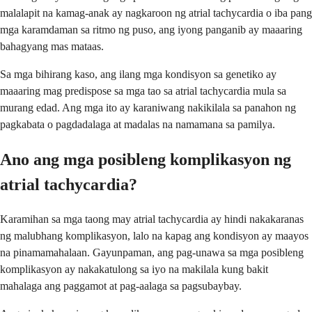
malalapit na kamag-anak ay nagkaroon ng atrial tachycardia o iba pang
mga karamdaman sa ritmo ng puso, ang iyong panganib ay maaaring
bahagyang mas mataas.
Sa mga bihirang kaso, ang ilang mga kondisyon sa genetiko ay
maaaring mag predispose sa mga tao sa atrial tachycardia mula sa
murang edad. Ang mga ito ay karaniwang nakikilala sa panahon ng
pagkabata o pagdadalaga at madalas na namamana sa pamilya.
Ano ang mga posibleng komplikasyon ng
atrial tachycardia?
Karamihan sa mga taong may atrial tachycardia ay hindi nakakaranas
ng malubhang komplikasyon, lalo na kapag ang kondisyon ay maayos
na pinamamahalaan. Gayunpaman, ang pag-unawa sa mga posibleng
komplikasyon ay nakakatulong sa iyo na makilala kung bakit
mahalaga ang paggamot at pag-aalaga sa pagsubaybay.