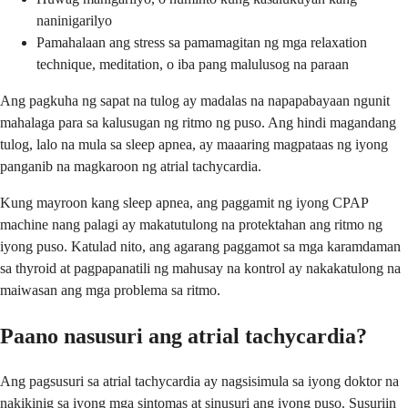
naninigarilyo
Pamahalaan ang stress sa pamamagitan ng mga relaxation
technique, meditation, o iba pang malulusog na paraan
Ang pagkuha ng sapat na tulog ay madalas na napapabayaan ngunit
mahalaga para sa kalusugan ng ritmo ng puso. Ang hindi magandang
tulog, lalo na mula sa sleep apnea, ay maaaring magpataas ng iyong
panganib na magkaroon ng atrial tachycardia.
Kung mayroon kang sleep apnea, ang paggamit ng iyong CPAP
machine nang palagi ay makatutulong na protektahan ang ritmo ng
iyong puso. Katulad nito, ang agarang paggamot sa mga karamdaman
sa thyroid at pagpapanatili ng mahusay na kontrol ay nakakatulong na
maiwasan ang mga problema sa ritmo.
Paano nasusuri ang atrial tachycardia?
Ang pagsusuri sa atrial tachycardia ay nagsisimula sa iyong doktor na
nakikinig sa iyong mga sintomas at sinusuri ang iyong puso. Susuriin