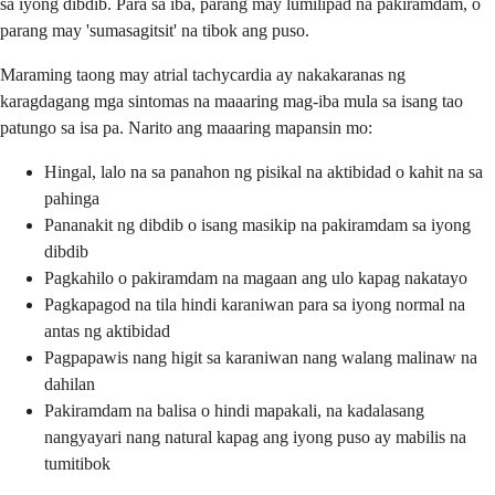
sa iyong dibdib. Para sa iba, parang may lumilipad na pakiramdam, o
parang may 'sumasagitsit' na tibok ang puso.
Maraming taong may atrial tachycardia ay nakakaranas ng
karagdagang mga sintomas na maaaring mag-iba mula sa isang tao
patungo sa isa pa. Narito ang maaaring mapansin mo:
Hingal, lalo na sa panahon ng pisikal na aktibidad o kahit na sa
pahinga
Pananakit ng dibdib o isang masikip na pakiramdam sa iyong
dibdib
Pagkahilo o pakiramdam na magaan ang ulo kapag nakatayo
Pagkapagod na tila hindi karaniwan para sa iyong normal na
antas ng aktibidad
Pagpapawis nang higit sa karaniwan nang walang malinaw na
dahilan
Pakiramdam na balisa o hindi mapakali, na kadalasang
nangyayari nang natural kapag ang iyong puso ay mabilis na
tumitibok