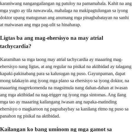
karaniwang nangangailangan ng patuloy na pamamahala. Kahit na ang
mga yugto ay tila nawawala, mahalaga na makipagtulungan sa iyong
doktor upang matugunan ang anumang mga pinagbabatayan na sanhi
at maiwasan ang mga pag-ulit sa hinaharap.
Ligtas ba ang mag-ehersisyo na may atrial
tachycardia?
Karamihan sa mga taong may atrial tachycardia ay maaaring mag-
ehersisyo nang ligtas, at ang regular na pisikal na aktibidad ay talagang
kapaki-pakinabang para sa kalusugan ng puso. Gayunpaman, dapat
mong talakayin ang iyong mga plano sa ehersisyo sa iyong doktor, na
maaaring magrekomenda na magsimula nang dahan-dahan at iwasan
ang mga aktibidad na nag-trigger ng iyong mga sintomas. Ang ilang
mga tao ay maaaring kailangang iwasan ang napaka-matinding
ehersisyo o magkaroon ng pagsubaybay sa kanilang ritmo ng puso sa
panahon ng pisikal na aktibidad.
Kailangan ko bang uminom ng mga gamot sa