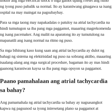
doktor ang mga electrical shock o mga gamot upang i-reset ang ritmo
ng iyong puso pabalik sa normal. Ito ay karaniwang ginagawa sa isang
ospital na may maingat na pagsubaybay.
Para sa mga taong may napakadalas o patuloy na atrial tachycardia na
hindi tumutugon sa iba pang mga paggamot, maaaring magrekomenda
ng isang pacemaker. Ang maliit na aparatong ito ay tumutulong na
mapanatili ang isang normal na ritmo ng puso.
Sa mga bihirang kaso kung saan ang atrial tachycardia ay dulot ng
bahagi ng sistema ng elektrisidad ng puso na sobrang aktibo, maaaring
isaalang-alang ang mga surgical procedure, bagaman ito ay mas hindi
gaanong karaniwan kaysa sa iba pang mga opsyon sa paggamot.
Paano pamahalaan ang atrial tachycardia
sa bahay?
Ang pamamahala ng atrial tachycardia sa bahay ay nagsasangkot
kapwa ng pagsunod sa iyong iniresetang plano sa paggamot at