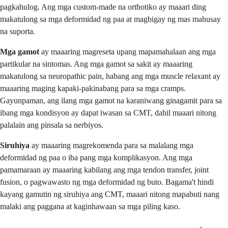
pagkahulog. Ang mga custom-made na orthotiko ay maaari ding
makatulong sa mga deformidad ng paa at magbigay ng mas mahusay
na suporta.
Mga gamot
ay maaaring magreseta upang mapamahalaan ang mga
partikular na sintomas. Ang mga gamot sa sakit ay maaaring
makatulong sa neuropathic pain, habang ang mga muscle relaxant ay
maaaring maging kapaki-pakinabang para sa mga cramps.
Gayunpaman, ang ilang mga gamot na karaniwang ginagamit para sa
ibang mga kondisyon ay dapat iwasan sa CMT, dahil maaari nitong
palalain ang pinsala sa nerbiyos.
Siruhiya
ay maaaring magrekomenda para sa malalang mga
deformidad ng paa o iba pang mga komplikasyon. Ang mga
pamamaraan ay maaaring kabilang ang mga tendon transfer, joint
fusion, o pagwawasto ng mga deformidad ng buto. Bagama't hindi
kayang gamutin ng siruhiya ang CMT, maaari nitong mapabuti nang
malaki ang paggana at kaginhawaan sa mga piling kaso.