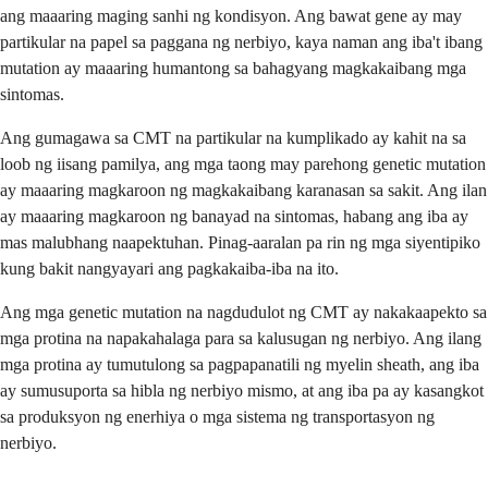
ang maaaring maging sanhi ng kondisyon. Ang bawat gene ay may
partikular na papel sa paggana ng nerbiyo, kaya naman ang iba't ibang
mutation ay maaaring humantong sa bahagyang magkakaibang mga
sintomas.
Ang gumagawa sa CMT na partikular na kumplikado ay kahit na sa
loob ng iisang pamilya, ang mga taong may parehong genetic mutation
ay maaaring magkaroon ng magkakaibang karanasan sa sakit. Ang ilan
ay maaaring magkaroon ng banayad na sintomas, habang ang iba ay
mas malubhang naapektuhan. Pinag-aaralan pa rin ng mga siyentipiko
kung bakit nangyayari ang pagkakaiba-iba na ito.
Ang mga genetic mutation na nagdudulot ng CMT ay nakakaapekto sa
mga protina na napakahalaga para sa kalusugan ng nerbiyo. Ang ilang
mga protina ay tumutulong sa pagpapanatili ng myelin sheath, ang iba
ay sumusuporta sa hibla ng nerbiyo mismo, at ang iba pa ay kasangkot
sa produksyon ng enerhiya o mga sistema ng transportasyon ng
nerbiyo.