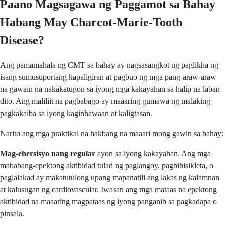
Paano Magsagawa ng Paggamot sa Bahay
Habang May Charcot-Marie-Tooth
Disease?
Ang pamamahala ng CMT sa bahay ay nagsasangkot ng paglikha ng
isang sumusuportang kapaligiran at pagbuo ng mga pang-araw-araw
na gawain na nakakatugon sa iyong mga kakayahan sa halip na laban
dito. Ang maliliit na pagbabago ay maaaring gumawa ng malaking
pagkakaiba sa iyong kaginhawaan at kaligtasan.
Narito ang mga praktikal na hakbang na maaari mong gawin sa bahay:
Mag-ehersisyo nang regular
ayon sa iyong kakayahan. Ang mga
mababang-epektong aktibidad tulad ng paglangoy, pagbibisikleta, o
paglalakad ay makatutulong upang mapanatili ang lakas ng kalamnan
at kalusugan ng cardiovascular. Iwasan ang mga mataas na epektong
aktibidad na maaaring magpataas ng iyong panganib sa pagkadapa o
pinsala.