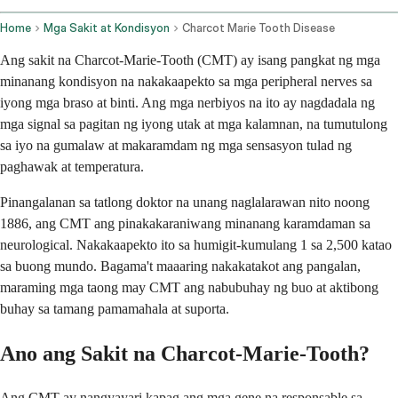
Home
Mga Sakit at Kondisyon
Charcot Marie Tooth Disease
Ang sakit na Charcot-Marie-Tooth (CMT) ay isang pangkat ng mga
minanang kondisyon na nakakaapekto sa mga peripheral nerves sa
iyong mga braso at binti. Ang mga nerbiyos na ito ay nagdadala ng
mga signal sa pagitan ng iyong utak at mga kalamnan, na tumutulong
sa iyo na gumalaw at makaramdam ng mga sensasyon tulad ng
paghawak at temperatura.
Pinangalanan sa tatlong doktor na unang naglalarawan nito noong
1886, ang CMT ang pinakakaraniwang minanang karamdaman sa
neurological. Nakakaapekto ito sa humigit-kumulang 1 sa 2,500 katao
sa buong mundo. Bagama't maaaring nakakatakot ang pangalan,
maraming mga taong may CMT ang nabubuhay ng buo at aktibong
buhay sa tamang pamamahala at suporta.
Ano ang Sakit na Charcot-Marie-Tooth?
Ang CMT ay nangyayari kapag ang mga gene na responsable sa