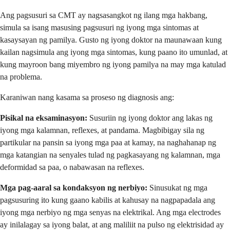
Ang pagsusuri sa CMT ay nagsasangkot ng ilang mga hakbang,
simula sa isang masusing pagsusuri ng iyong mga sintomas at
kasaysayan ng pamilya. Gusto ng iyong doktor na maunawaan kung
kailan nagsimula ang iyong mga sintomas, kung paano ito umunlad, at
kung mayroon bang miyembro ng iyong pamilya na may mga katulad
na problema.
Karaniwan nang kasama sa proseso ng diagnosis ang:
Pisikal na eksaminasyon:
Susuriin ng iyong doktor ang lakas ng
iyong mga kalamnan, reflexes, at pandama. Magbibigay sila ng
partikular na pansin sa iyong mga paa at kamay, na naghahanap ng
mga katangian na senyales tulad ng pagkasayang ng kalamnan, mga
deformidad sa paa, o nabawasan na reflexes.
Mga pag-aaral sa kondaksyon ng nerbiyo:
Sinusukat ng mga
pagsusuring ito kung gaano kabilis at kahusay na nagpapadala ang
iyong mga nerbiyo ng mga senyas na elektrikal. Ang mga electrodes
ay inilalagay sa iyong balat, at ang maliliit na pulso ng elektrisidad ay