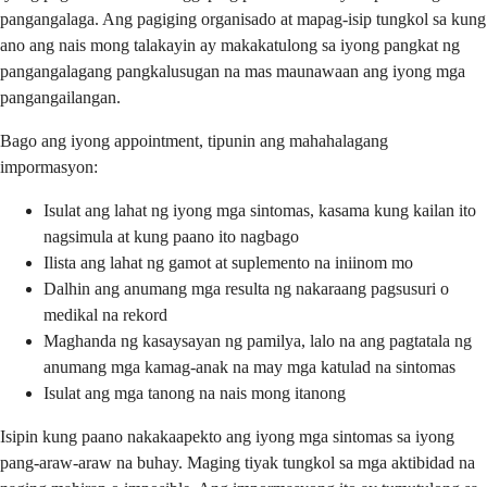
pangangalaga. Ang pagiging organisado at mapag-isip tungkol sa kung
ano ang nais mong talakayin ay makakatulong sa iyong pangkat ng
pangangalagang pangkalusugan na mas maunawaan ang iyong mga
pangangailangan.
Bago ang iyong appointment, tipunin ang mahahalagang
impormasyon:
Isulat ang lahat ng iyong mga sintomas, kasama kung kailan ito
nagsimula at kung paano ito nagbago
Ilista ang lahat ng gamot at suplemento na iniinom mo
Dalhin ang anumang mga resulta ng nakaraang pagsusuri o
medikal na rekord
Maghanda ng kasaysayan ng pamilya, lalo na ang pagtatala ng
anumang mga kamag-anak na may mga katulad na sintomas
Isulat ang mga tanong na nais mong itanong
Isipin kung paano nakakaapekto ang iyong mga sintomas sa iyong
pang-araw-araw na buhay. Maging tiyak tungkol sa mga aktibidad na