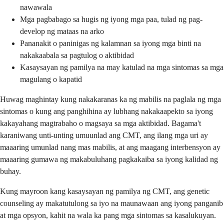
nawawala
Mga pagbabago sa hugis ng iyong mga paa, tulad ng pag-
develop ng mataas na arko
Pananakit o paninigas ng kalamnan sa iyong mga binti na
nakakaabala sa pagtulog o aktibidad
Kasaysayan ng pamilya na may katulad na mga sintomas sa mga
magulang o kapatid
Huwag maghintay kung nakakaranas ka ng mabilis na paglala ng mga
sintomas o kung ang panghihina ay lubhang nakakaapekto sa iyong
kakayahang magtrabaho o magsaya sa mga aktibidad. Bagama't
karaniwang unti-unting umuunlad ang CMT, ang ilang mga uri ay
maaaring umunlad nang mas mabilis, at ang maagang interbensyon ay
maaaring gumawa ng makabuluhang pagkakaiba sa iyong kalidad ng
buhay.
Kung mayroon kang kasaysayan ng pamilya ng CMT, ang genetic
counseling ay makatutulong sa iyo na maunawaan ang iyong panganib
at mga opsyon, kahit na wala ka pang mga sintomas sa kasalukuyan.