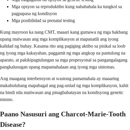
Mga opsyon sa reproduktibo kung nababahala ka tungkol sa
pagpapasa ng kondisyon
Mga posibilidad sa prenatal testing
Kung mayroon ka nang CMT, maaari kang gumawa ng mga hakbang
upang maiwasan ang mga komplikasyon at mapanatili ang iyong
kalidad ng buhay. Kasama rito ang pagiging aktibo sa pisikal sa loob
ng iyong mga kakayahan, paggamit ng mga angkop na pantulong na
aparato, at pakikipagtulungan sa mga propesyonal sa pangangalagang
pangkalusugan upang mapamahalaan ang iyong mga sintomas.
Ang maagang interbensyon at wastong pamamahala ay maaaring
makabuluhang mapabagal ang pag-unlad ng mga komplikasyon, kahit
na hindi nila maiiwasan ang pinagbabatayan na kondisyong genetic
mismo.
Paano Nasusuri ang Charcot-Marie-Tooth
Disease?