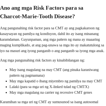
Ano ang mga Risk Factors para sa
Charcot-Marie-Tooth Disease?
Ang pangunahing risk factor para sa CMT ay ang pagkakaroon ng
kasaysayan ng pamilya ng kondisyon, dahil ito ay isang minanang
karamdaman. Gayunpaman, ang mga pattern ng mana ay maaaring
maging kumplikado, at ang pag-unawa sa mga ito ay makatutulong sa
iyo na masuri ang iyong panganib o ang panganib sa iyong mga anak.
Ang mga pangunahing risk factors ay kinabibilangan ng:
May isang magulang na may CMT (ang pinaka karaniwang
pattern ng pagmamana)
May mga kapatid o ibang miyembro ng pamilya na may CMT
Lalaki (para sa mga uri ng X-linked tulad ng CMTX)
May mga magulang na carrier ng recessive CMT genes
Karamihan sa mga uri ng CMT ay sumusunod sa isang autosomal