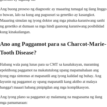
Ang buong proseso ng diagnostic ay maaaring tumagal ng ilang linggo
o buwan, lalo na kung ang pagsusuri sa genetiko ay kasangkot.
Maaaring simulan ng iyong doktor ang mga pinaka-karaniwang sanhi
ng genetiko at dumaan sa mga hindi gaanong karaniwang posibilidad
kung kinakailangan.
Ano ang Paggamot para sa Charcot-Marie-
Tooth Disease?
Habang wala pang lunas para sa CMT sa kasalukuyan, maraming
epektibong paggamot na makatutulong upang mapamahalaan ang
iyong mga sintomas at mapanatili ang iyong kalidad ng buhay. Ang
layunin ng paggamot ay upang mapanatili kang aktibo at malaya
hangga't maaari habang pinipigilan ang mga komplikasyon.
Ang iyong plano sa paggamot ay malamang na magsasama ng ilang
mga pamamaraan: