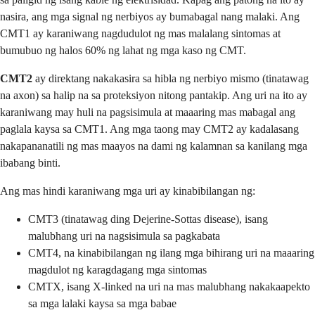
nasira, ang mga signal ng nerbiyos ay bumabagal nang malaki. Ang
CMT1 ay karaniwang nagdudulot ng mas malalang sintomas at
bumubuo ng halos 60% ng lahat ng mga kaso ng CMT.
CMT2
ay direktang nakakasira sa hibla ng nerbiyo mismo (tinatawag
na axon) sa halip na sa proteksiyon nitong pantakip. Ang uri na ito ay
karaniwang may huli na pagsisimula at maaaring mas mabagal ang
paglala kaysa sa CMT1. Ang mga taong may CMT2 ay kadalasang
nakapananatili ng mas maayos na dami ng kalamnan sa kanilang mga
ibabang binti.
Ang mas hindi karaniwang mga uri ay kinabibilangan ng:
CMT3 (tinatawag ding Dejerine-Sottas disease), isang
malubhang uri na nagsisimula sa pagkabata
CMT4, na kinabibilangan ng ilang mga bihirang uri na maaaring
magdulot ng karagdagang mga sintomas
CMTX, isang X-linked na uri na mas malubhang nakakaapekto
sa mga lalaki kaysa sa mga babae