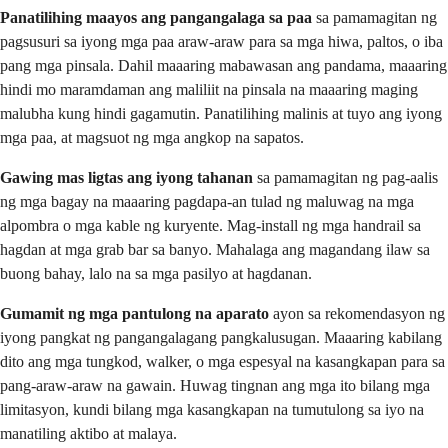
Panatilihing maayos ang pangangalaga sa paa
sa pamamagitan ng
pagsusuri sa iyong mga paa araw-araw para sa mga hiwa, paltos, o iba
pang mga pinsala. Dahil maaaring mabawasan ang pandama, maaaring
hindi mo maramdaman ang maliliit na pinsala na maaaring maging
malubha kung hindi gagamutin. Panatilihing malinis at tuyo ang iyong
mga paa, at magsuot ng mga angkop na sapatos.
Gawing mas ligtas ang iyong tahanan
sa pamamagitan ng pag-aalis
ng mga bagay na maaaring pagdapa-an tulad ng maluwag na mga
alpombra o mga kable ng kuryente. Mag-install ng mga handrail sa
hagdan at mga grab bar sa banyo. Mahalaga ang magandang ilaw sa
buong bahay, lalo na sa mga pasilyo at hagdanan.
Gumamit ng mga pantulong na aparato
ayon sa rekomendasyon ng
iyong pangkat ng pangangalagang pangkalusugan. Maaaring kabilang
dito ang mga tungkod, walker, o mga espesyal na kasangkapan para sa
pang-araw-araw na gawain. Huwag tingnan ang mga ito bilang mga
limitasyon, kundi bilang mga kasangkapan na tumutulong sa iyo na
manatiling aktibo at malaya.