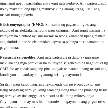
ginagamit upang pasiglahin ang iyong mga nerbiyo. Ang pagsusuring
ito ay makatutulong upang matukoy kung anong uri ng CMT ang
maaari mong taglayin.
Electromyography (EMG):
Sinusukat ng pagsusuring ito ang
aktibidad na elektrikal sa iyong mga kalamnan. Ang isang manipis na
karayom na elektrod ay isinasaksak sa iyong kalamnan upang maitala
ang aktibidad nito sa elektrisidad kapwa sa pahinga at sa panahon ng
pagkontrata.
Pagsusuri sa genetiko:
Ang mga pagsusuri sa dugo ay maaaring
makilala ang mga partikular na mutasyon sa genetiko na nagdudulot ng
CMT. Ito ay kadalasang ang pinaka-tiyak na paraan upang masuri ang
kondisyon at matukoy kung anong uri ang mayroon ka.
Sa ilang mga kaso, maaaring irekomenda din ng iyong doktor ang
isang biopsy ng nerbiyo, kung saan ang isang maliit na piraso ng tissue
ng nerbiyo ay tinatanggal at sinusuri sa ilalim ng mikroskopyo.
Gayunpaman, ito ay mas hindi karaniwan ngayon na ang pagsusuri sa
genetiko ay laganap na.