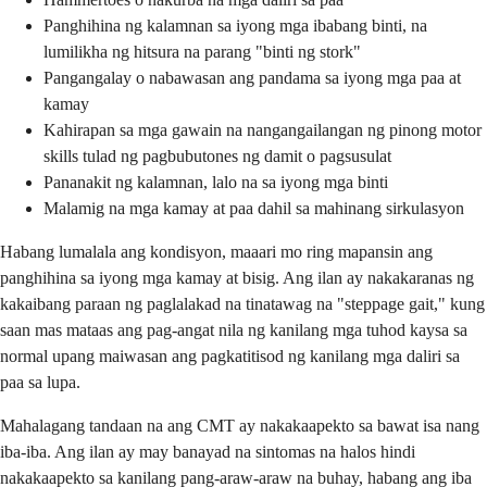
Panghihina ng kalamnan sa iyong mga ibabang binti, na
lumilikha ng hitsura na parang "binti ng stork"
Pangangalay o nabawasan ang pandama sa iyong mga paa at
kamay
Kahirapan sa mga gawain na nangangailangan ng pinong motor
skills tulad ng pagbubutones ng damit o pagsusulat
Pananakit ng kalamnan, lalo na sa iyong mga binti
Malamig na mga kamay at paa dahil sa mahinang sirkulasyon
Habang lumalala ang kondisyon, maaari mo ring mapansin ang
panghihina sa iyong mga kamay at bisig. Ang ilan ay nakakaranas ng
kakaibang paraan ng paglalakad na tinatawag na "steppage gait," kung
saan mas mataas ang pag-angat nila ng kanilang mga tuhod kaysa sa
normal upang maiwasan ang pagkatitisod ng kanilang mga daliri sa
paa sa lupa.
Mahalagang tandaan na ang CMT ay nakakaapekto sa bawat isa nang
iba-iba. Ang ilan ay may banayad na sintomas na halos hindi
nakakaapekto sa kanilang pang-araw-araw na buhay, habang ang iba