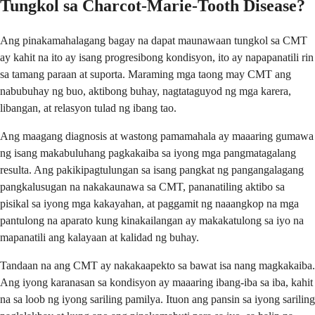
Tungkol sa Charcot-Marie-Tooth Disease?
Ang pinakamahalagang bagay na dapat maunawaan tungkol sa CMT
ay kahit na ito ay isang progresibong kondisyon, ito ay napapanatili rin
sa tamang paraan at suporta. Maraming mga taong may CMT ang
nabubuhay ng buo, aktibong buhay, nagtataguyod ng mga karera,
libangan, at relasyon tulad ng ibang tao.
Ang maagang diagnosis at wastong pamamahala ay maaaring gumawa
ng isang makabuluhang pagkakaiba sa iyong mga pangmatagalang
resulta. Ang pakikipagtulungan sa isang pangkat ng pangangalagang
pangkalusugan na nakakaunawa sa CMT, pananatiling aktibo sa
pisikal sa iyong mga kakayahan, at paggamit ng naaangkop na mga
pantulong na aparato kung kinakailangan ay makakatulong sa iyo na
mapanatili ang kalayaan at kalidad ng buhay.
Tandaan na ang CMT ay nakakaapekto sa bawat isa nang magkakaiba.
Ang iyong karanasan sa kondisyon ay maaaring ibang-iba sa iba, kahit
na sa loob ng iyong sariling pamilya. Ituon ang pansin sa iyong sariling