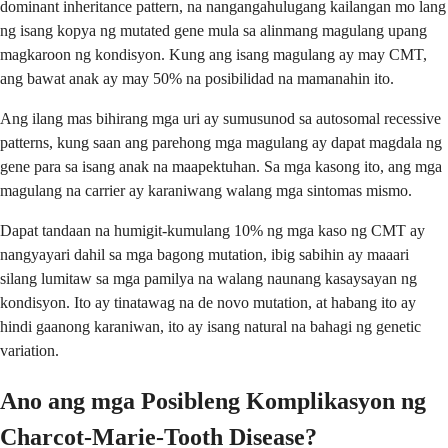
dominant inheritance pattern, na nangangahulugang kailangan mo lang
ng isang kopya ng mutated gene mula sa alinmang magulang upang
magkaroon ng kondisyon. Kung ang isang magulang ay may CMT,
ang bawat anak ay may 50% na posibilidad na mamanahin ito.
Ang ilang mas bihirang mga uri ay sumusunod sa autosomal recessive
patterns, kung saan ang parehong mga magulang ay dapat magdala ng
gene para sa isang anak na maapektuhan. Sa mga kasong ito, ang mga
magulang na carrier ay karaniwang walang mga sintomas mismo.
Dapat tandaan na humigit-kumulang 10% ng mga kaso ng CMT ay
nangyayari dahil sa mga bagong mutation, ibig sabihin ay maaari
silang lumitaw sa mga pamilya na walang naunang kasaysayan ng
kondisyon. Ito ay tinatawag na de novo mutation, at habang ito ay
hindi gaanong karaniwan, ito ay isang natural na bahagi ng genetic
variation.
Ano ang mga Posibleng Komplikasyon ng
Charcot-Marie-Tooth Disease?