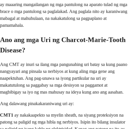
ay maaaring mangailangan ng mga pantulong na aparato tulad ng mga
brace o mga pantulong sa paglalakad. Ang paglala nito ay karaniwang
mabagal at mahuhulaan, na nakakatulong sa pagpaplano at
pamamahala.
Ano ang mga Uri ng Charcot-Marie-Tooth
Disease?
Ang CMT ay inuri sa ilang mga pangunahing uri batay sa kung paano
nangyayari ang pinsala sa nerbiyos at kung aling mga gene ang
naapektuhan. Ang pag-unawa sa iyong partikular na uri ay
makatutulong sa paggabay sa mga desisyon sa paggamot at
magbibigay sa iyo ng mas mahusay na ideya kung ano ang aasahan.
Ang dalawang pinakakaraniwang uri ay:
CMT1
ay nakakaapekto sa myelin sheath, na siyang proteksiyon na
patong sa paligid ng mga hibla ng nerbiyos. Isipin ito bilang insulator
sa paligid ng isang kable ng elektrisidad. Kapag ang patong na ito ay