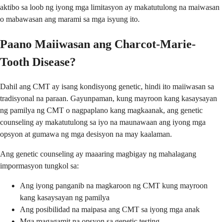
aktibo sa loob ng iyong mga limitasyon ay makatutulong na maiwasan
o mabawasan ang marami sa mga isyung ito.
Paano Maiiwasan ang Charcot-Marie-
Tooth Disease?
Dahil ang CMT ay isang kondisyong genetic, hindi ito maiiwasan sa
tradisyonal na paraan. Gayunpaman, kung mayroon kang kasaysayan
ng pamilya ng CMT o nagpaplano kang magkaanak, ang genetic
counseling ay makatutulong sa iyo na maunawaan ang iyong mga
opsyon at gumawa ng mga desisyon na may kaalaman.
Ang genetic counseling ay maaaring magbigay ng mahalagang
impormasyon tungkol sa:
Ang iyong panganib na magkaroon ng CMT kung mayroon
kang kasaysayan ng pamilya
Ang posibilidad na maipasa ang CMT sa iyong mga anak
Mga magagamit na opsyon sa genetic testing