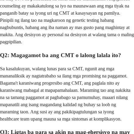
counseling ay makakatulong sa iyo na maunawaan ang mga tiyak na
panganib batay sa iyong uri ng CMT at kasaysayan ng pamilya.
Pinipili ng ilang tao na magkaroon ng genetic testing habang
nagbubuntis, habang ang iba naman ay mas gusto pang maghintay at
makita. Ang desisyon ay personal na desisyon at walang tama o maling
pagpipilian.
Q2: Magagamot ba ang CMT o lalong lalala ito?
Sa kasalukuyan, walang lunas para sa CMT, ngunit ang mga
mananaliksik ay nagtatrabaho sa ilang mga promising na paggamot.
Bagama't karaniwang progresibo ang CMT, ang paglala nito ay
karaniwang mabagal at mapapamahalaan. Maraming tao ang nakikita
na sa tamang paggamot at pagbabago sa pamumuhay, maaari nilang
mapanatili ang isang magandang kalidad ng buhay sa loob ng
maraming taon. Ang susi ay ang pakikipagtulungan sa iyong
healthcare team upang mauna sa mga sintomas at komplikasyon.
Q3: Ligtas ba para sa akin na mag-ehersisyo na may