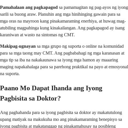
Pamahalaan ang pagkapagod
sa pamamagitan ng pag-ayos ng iyong
sarili sa buong araw. Planuhin ang mga hinihinging gawain para sa
mga oras na mayroon kang pinakamaraming enerhiya, at huwag mag-
atubiling magpahinga kung kinakailangan. Ang pagkapagod ay isang
karaniwan at wasto na sintomas ng CMT.
Makipag-ugnayan
sa mga grupo ng suporta o online na komunidad
para sa mga taong may CMT. Ang pagbabahagi ng mga karanasan at
mga tip sa iba na nakakaunawa sa iyong mga hamon ay maaaring
maging napakahalaga para sa parehong praktikal na payo at emosyonal
na suporta.
Paano Mo Dapat Ihanda ang Iyong
Pagbisita sa Doktor?
Ang paghahanda para sa iyong pagbisita sa doktor ay makatutulong
upang matiyak na makukuha mo ang pinakamaraming benepisyo sa
iyong pagbisita at makatanggap ng pinakamahusay na posibleng