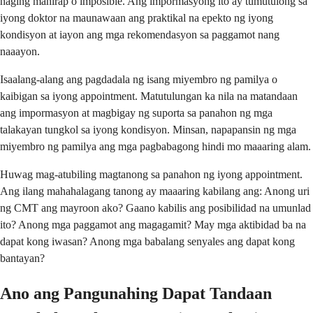
naging mahirap o imposible. Ang impormasyong ito ay tumutulong sa
iyong doktor na maunawaan ang praktikal na epekto ng iyong
kondisyon at iayon ang mga rekomendasyon sa paggamot nang
naaayon.
Isaalang-alang ang pagdadala ng isang miyembro ng pamilya o
kaibigan sa iyong appointment. Matutulungan ka nila na matandaan
ang impormasyon at magbigay ng suporta sa panahon ng mga
talakayan tungkol sa iyong kondisyon. Minsan, napapansin ng mga
miyembro ng pamilya ang mga pagbabagong hindi mo maaaring alam.
Huwag mag-atubiling magtanong sa panahon ng iyong appointment.
Ang ilang mahahalagang tanong ay maaaring kabilang ang: Anong uri
ng CMT ang mayroon ako? Gaano kabilis ang posibilidad na umunlad
ito? Anong mga paggamot ang magagamit? May mga aktibidad ba na
dapat kong iwasan? Anong mga babalang senyales ang dapat kong
bantayan?
Ano ang Pangunahing Dapat Tandaan