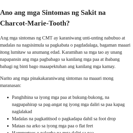
Ano ang mga Sintomas ng Sakit na
Charcot-Marie-Tooth?
Ang mga sintomas ng CMT ay karaniwang unti-unting nabubuo at
madalas na nagsisimula sa pagkabata o pagdadalaga, bagaman maaari
itong lumitaw sa anumang edad. Karamihan sa mga tao ay unang
napapansin ang mga pagbabago sa kanilang mga paa at ibabang
bahagi ng binti bago maaapektuhan ang kanilang mga kamay.
Narito ang mga pinakakaraniwang sintomas na maaari mong
maranasan:
Panghihina sa iyong mga paa at bukung-bukong, na
nagpapahirap sa pag-angat ng iyong mga daliri sa paa kapag
naglalakad
Madalas na pagkatitisod o pagkadapa dahil sa foot drop
Mataas na arko sa iyong mga paa o flat feet
Hammertoes o nakurba na mga daliri sa paa