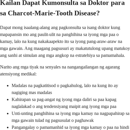
Kailan Dapat Kumonsulta sa Doktor para
sa Charcot-Marie-Tooth Disease?
Dapat mong isaalang-alang ang pagkonsulta sa isang doktor kung
mapapansin mo ang paulit-ulit na panghihina sa iyong mga paa o
kamay, lalo na kung nakakaapekto ito sa iyong pang-araw-araw na
mga gawain. Ang maagang pagsusuri ay makatutulong upang matukoy
ang sanhi at simulan ang mga angkop na estratehiya sa pamamahala.
Narito ang mga tiyak na senyales na nangangailangan ng agarang
atensiyong medikal:
Madalas na pagkatitisod o pagkahulog, lalo na kung ito ay
nagiging mas madalas
Kahirapan sa pag-angat ng iyong mga daliri sa paa kapag
naglalakad o ang tendensiyang maipit ang iyong mga paa
Unti-unting panghihina sa iyong mga kamay na nagpapahirap sa
mga gawain tulad ng pagsusulat o paghawak
Pangangalay o pamamanhid sa iyong mga kamay o paa na hindi