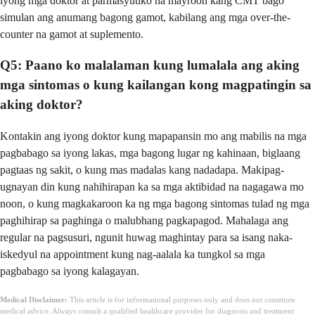
iyong mga doktor at parmasyutiko na mayroon kang CMT bago
simulan ang anumang bagong gamot, kabilang ang mga over-the-
counter na gamot at suplemento.
Q5: Paano ko malalaman kung lumalala ang aking
mga sintomas o kung kailangan kong magpatingin sa
aking doktor?
Kontakin ang iyong doktor kung mapapansin mo ang mabilis na mga
pagbabago sa iyong lakas, mga bagong lugar ng kahinaan, biglaang
pagtaas ng sakit, o kung mas madalas kang nadadapa. Makipag-
ugnayan din kung nahihirapan ka sa mga aktibidad na nagagawa mo
noon, o kung magkakaroon ka ng mga bagong sintomas tulad ng mga
paghihirap sa paghinga o malubhang pagkapagod. Mahalaga ang
regular na pagsusuri, ngunit huwag maghintay para sa isang naka-
iskedyul na appointment kung nag-aalala ka tungkol sa mga
pagbabago sa iyong kalagayan.
Medical Disclaimer:
This article is for informational purposes only and does not constitute
medical advice. Always consult a qualified healthcare provider for diagnosis and treatment