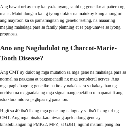
Ang bawat uri ay may kanya-kanyang sanhi ng genetiko at pattern ng
mana. Matutulungan ka ng iyong doktor na matukoy kung anong uri
ang mayroon ka sa pamamagitan ng genetic testing, na maaaring
maging mahalaga para sa family planning at sa pag-unawa sa iyong
prognosis.
Ano ang Nagdudulot ng Charcot-Marie-
Tooth Disease?
Ang CMT ay dulot ng mga mutation sa mga gene na mahalaga para sa
normal na paggana at pagpapanatili ng mga peripheral nerves. Ang
mga pagbabagong genetiko na ito ay nakakasira sa kakayahan ng
nerbiyo na magpadala ng mga signal nang epektibo o mapanatili ang
istraktura nito sa paglipas ng panahon.
Higit sa 40 iba't ibang mga gene ang naiugnay sa iba't ibang uri ng
CMT. Ang mga pinaka-karaniwang apektadong gene ay
kinabibilangan ng PMP22, MPZ, at GJB1, ngunit marami pang iba