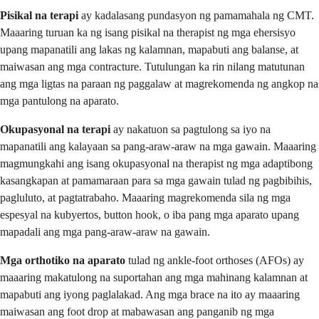
Pisikal na terapi
ay kadalasang pundasyon ng pamamahala ng CMT.
Maaaring turuan ka ng isang pisikal na therapist ng mga ehersisyo
upang mapanatili ang lakas ng kalamnan, mapabuti ang balanse, at
maiwasan ang mga contracture. Tutulungan ka rin nilang matutunan
ang mga ligtas na paraan ng paggalaw at magrekomenda ng angkop na
mga pantulong na aparato.
Okupasyonal na terapi
ay nakatuon sa pagtulong sa iyo na
mapanatili ang kalayaan sa pang-araw-araw na mga gawain. Maaaring
magmungkahi ang isang okupasyonal na therapist ng mga adaptibong
kasangkapan at pamamaraan para sa mga gawain tulad ng pagbibihis,
pagluluto, at pagtatrabaho. Maaaring magrekomenda sila ng mga
espesyal na kubyertos, button hook, o iba pang mga aparato upang
mapadali ang mga pang-araw-araw na gawain.
Mga orthotiko na aparato
tulad ng ankle-foot orthoses (AFOs) ay
maaaring makatulong na suportahan ang mga mahinang kalamnan at
mapabuti ang iyong paglalakad. Ang mga brace na ito ay maaaring
maiwasan ang foot drop at mabawasan ang panganib ng mga