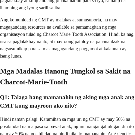
paglalakbay at kung ano ang pinakamabuti para sa iyo, sa halip na
ihambing ang iyong sarili sa iba.
Ang komunidad ng CMT ay malakas at sumusuporta, na may
magagandang resources na available sa pamamagitan ng mga
organisasyon tulad ng Charcot-Marie-Tooth Association. Hindi ka nag-
iisa sa paglalakbay na ito, at mayroong patuloy na pananaliksik na
nagsusumikap para sa mas magagandang paggamot at kalaunan ay
isang lunas.
Mga Madalas Itanong Tungkol sa Sakit na
Charcot-Marie-Tooth
Q1: Talaga bang mamanahin ng aking mga anak ang
CMT kung mayroon ako nito?
Hindi naman palagi. Karamihan sa mga uri ng CMT ay may 50% na
posibilidad na maipasa sa bawat anak, ngunit nangangahulugan din ito
na may 50% na posibilidad na hindi nila ito mamanahin. Ang genetic