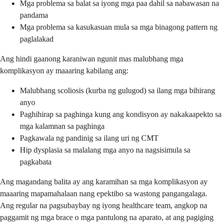
Mga problema sa balat sa iyong mga paa dahil sa nabawasan na
pandama
Mga problema sa kasukasuan mula sa mga binagong pattern ng
paglalakad
Ang hindi gaanong karaniwan ngunit mas malubhang mga
komplikasyon ay maaaring kabilang ang:
Malubhang scoliosis (kurba ng gulugod) sa ilang mga bihirang
anyo
Paghihirap sa paghinga kung ang kondisyon ay nakakaapekto sa
mga kalamnan sa paghinga
Pagkawala ng pandinig sa ilang uri ng CMT
Hip dysplasia sa malalang mga anyo na nagsisimula sa
pagkabata
Ang magandang balita ay ang karamihan sa mga komplikasyon ay
maaaring mapamahalaan nang epektibo sa wastong pangangalaga.
Ang regular na pagsubaybay ng iyong healthcare team, angkop na
paggamit ng mga brace o mga pantulong na aparato, at ang pagiging