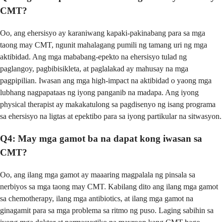
CMT?
Oo, ang ehersisyo ay karaniwang kapaki-pakinabang para sa mga
taong may CMT, ngunit mahalagang pumili ng tamang uri ng mga
aktibidad. Ang mga mababang-epekto na ehersisyo tulad ng
paglangoy, pagbibisikleta, at paglalakad ay mahusay na mga
pagpipilian. Iwasan ang mga high-impact na aktibidad o yaong mga
lubhang nagpapataas ng iyong panganib na madapa. Ang iyong
physical therapist ay makakatulong sa pagdisenyo ng isang programa
sa ehersisyo na ligtas at epektibo para sa iyong partikular na sitwasyon.
Q4: May mga gamot ba na dapat kong iwasan sa
CMT?
Oo, ang ilang mga gamot ay maaaring magpalala ng pinsala sa
nerbiyos sa mga taong may CMT. Kabilang dito ang ilang mga gamot
sa chemotherapy, ilang mga antibiotics, at ilang mga gamot na
ginagamit para sa mga problema sa ritmo ng puso. Laging sabihin sa