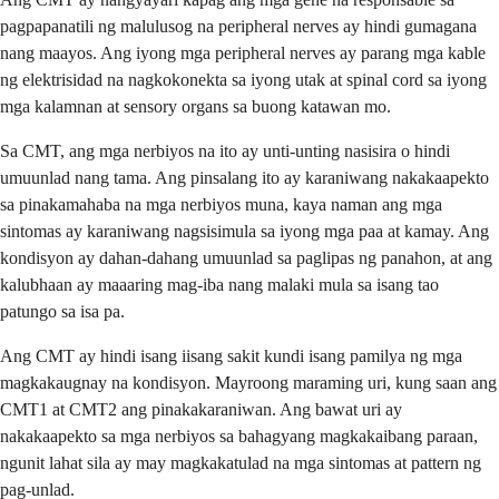
pagpapanatili ng malulusog na peripheral nerves ay hindi gumagana
nang maayos. Ang iyong mga peripheral nerves ay parang mga kable
ng elektrisidad na nagkokonekta sa iyong utak at spinal cord sa iyong
mga kalamnan at sensory organs sa buong katawan mo.
Sa CMT, ang mga nerbiyos na ito ay unti-unting nasisira o hindi
umuunlad nang tama. Ang pinsalang ito ay karaniwang nakakaapekto
sa pinakamahaba na mga nerbiyos muna, kaya naman ang mga
sintomas ay karaniwang nagsisimula sa iyong mga paa at kamay. Ang
kondisyon ay dahan-dahang umuunlad sa paglipas ng panahon, at ang
kalubhaan ay maaaring mag-iba nang malaki mula sa isang tao
patungo sa isa pa.
Ang CMT ay hindi isang iisang sakit kundi isang pamilya ng mga
magkakaugnay na kondisyon. Mayroong maraming uri, kung saan ang
CMT1 at CMT2 ang pinakakaraniwan. Ang bawat uri ay
nakakaapekto sa mga nerbiyos sa bahagyang magkakaibang paraan,
ngunit lahat sila ay may magkakatulad na mga sintomas at pattern ng
pag-unlad.