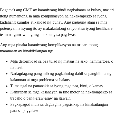
Bagama't ang CMT ay karaniwang hindi nagbabanta sa buhay, maaari
itong humantong sa mga komplikasyon na nakakaapekto sa iyong
kadaliang kumilos at kalidad ng buhay. Ang pagiging alam sa mga
potensyal na isyung ito ay makakatulong sa iyo at sa iyong healthcare
team na gumawa ng mga hakbang sa pag-iwas.
Ang mga pinaka karaniwang komplikasyon na maaari mong
maranasan ay kinabibilangan ng:
Mga deformidad sa paa tulad ng mataas na arko, hammertoes, o
flat feet
Nadagdagang panganib ng pagkahulog dahil sa panghihina ng
kalamnan at mga problema sa balanse
Tumatagal na pananakit sa iyong mga paa, binti, o kamay
Kahirapan sa mga kasanayan sa fine motor na nakakaapekto sa
trabaho o pang-araw-araw na gawain
Pagkapagod mula sa dagdag na pagsisikap na kinakailangan
para sa paggalaw