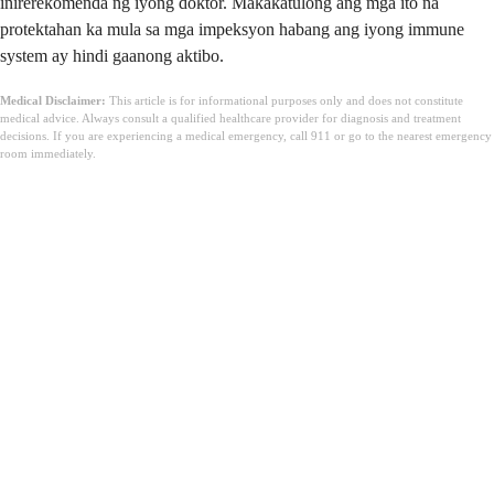
inirerekomenda ng iyong doktor. Makakatulong ang mga ito na
protektahan ka mula sa mga impeksyon habang ang iyong immune
system ay hindi gaanong aktibo.
Medical Disclaimer:
This article is for informational purposes only and does not constitute
medical advice. Always consult a qualified healthcare provider for diagnosis and treatment
decisions. If you are experiencing a medical emergency, call 911 or go to the nearest emergency
room immediately.