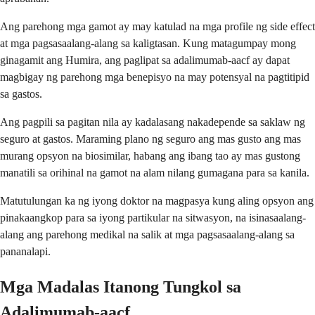
Ang parehong mga gamot ay may katulad na mga profile ng side effect
at mga pagsasaalang-alang sa kaligtasan. Kung matagumpay mong
ginagamit ang Humira, ang paglipat sa adalimumab-aacf ay dapat
magbigay ng parehong mga benepisyo na may potensyal na pagtitipid
sa gastos.
Ang pagpili sa pagitan nila ay kadalasang nakadepende sa saklaw ng
seguro at gastos. Maraming plano ng seguro ang mas gusto ang mas
murang opsyon na biosimilar, habang ang ibang tao ay mas gustong
manatili sa orihinal na gamot na alam nilang gumagana para sa kanila.
Matutulungan ka ng iyong doktor na magpasya kung aling opsyon ang
pinakaangkop para sa iyong partikular na sitwasyon, na isinasaalang-
alang ang parehong medikal na salik at mga pagsasaalang-alang sa
pananalapi.
Mga Madalas Itanong Tungkol sa
Adalimumab-aacf