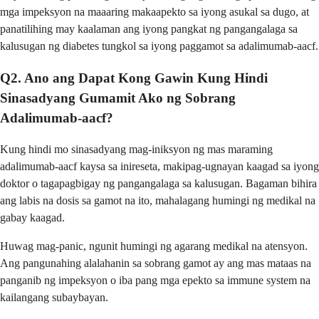
mga impeksyon na maaaring makaapekto sa iyong asukal sa dugo, at
panatilihing may kaalaman ang iyong pangkat ng pangangalaga sa
kalusugan ng diabetes tungkol sa iyong paggamot sa adalimumab-aacf.
Q2. Ano ang Dapat Kong Gawin Kung Hindi
Sinasadyang Gumamit Ako ng Sobrang
Adalimumab-aacf?
Kung hindi mo sinasadyang mag-iniksyon ng mas maraming
adalimumab-aacf kaysa sa inireseta, makipag-ugnayan kaagad sa iyong
doktor o tagapagbigay ng pangangalaga sa kalusugan. Bagaman bihira
ang labis na dosis sa gamot na ito, mahalagang humingi ng medikal na
gabay kaagad.
Huwag mag-panic, ngunit humingi ng agarang medikal na atensyon.
Ang pangunahing alalahanin sa sobrang gamot ay ang mas mataas na
panganib ng impeksyon o iba pang mga epekto sa immune system na
kailangang subaybayan.