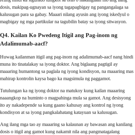
dosis, makipag-ugnayan sa iyong tagapagbigay ng pangangalaga sa
kalusugan para sa gabay. Maaari nilang ayusin ang iyong iskedyul o
magbigay ng mga partikular na tagubilin batay sa iyong sitwasyon.
Q4. Kailan Ko Pwedeng Itigil ang Pag-inom ng
Adalimumab-aacf?
Huwag kailanman itigil ang pag-inom ng adalimumab-aacf nang hindi
muna ito tinatalakay sa iyong doktor. Ang biglaang pagtigil ay
maaaring humantong sa paglala ng iyong kondisyon, na maaaring mas
mahirap kontrolin kaysa bago ka magsimula ng paggamot.
Tutulungan ka ng iyong doktor na matukoy kung kailan maaaring
naaangkop na huminto o magpahinga mula sa gamot. Ang desisyong
ito ay nakadepende sa kung gaano kahusay ang kontrol ng iyong
kondisyon at sa iyong pangkalahatang katayuan sa kalusugan.
Ang ilang mga tao ay maaaring sa kalaunan ay bawasan ang kanilang
dosis o itigil ang gamot kung nakamit nila ang pangmatagalang