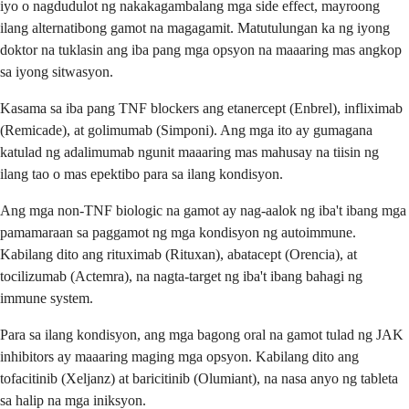
iyo o nagdudulot ng nakakagambalang mga side effect, mayroong
ilang alternatibong gamot na magagamit. Matutulungan ka ng iyong
doktor na tuklasin ang iba pang mga opsyon na maaaring mas angkop
sa iyong sitwasyon.
Kasama sa iba pang TNF blockers ang etanercept (Enbrel), infliximab
(Remicade), at golimumab (Simponi). Ang mga ito ay gumagana
katulad ng adalimumab ngunit maaaring mas mahusay na tiisin ng
ilang tao o mas epektibo para sa ilang kondisyon.
Ang mga non-TNF biologic na gamot ay nag-aalok ng iba't ibang mga
pamamaraan sa paggamot ng mga kondisyon ng autoimmune.
Kabilang dito ang rituximab (Rituxan), abatacept (Orencia), at
tocilizumab (Actemra), na nagta-target ng iba't ibang bahagi ng
immune system.
Para sa ilang kondisyon, ang mga bagong oral na gamot tulad ng JAK
inhibitors ay maaaring maging mga opsyon. Kabilang dito ang
tofacitinib (Xeljanz) at baricitinib (Olumiant), na nasa anyo ng tableta
sa halip na mga iniksyon.