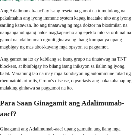
Ang Adalimumab-aacf ay isang reseta na gamot na tumutulong na
pakalmahin ang iyong immune system kapag inaatake nito ang iyong
sariling katawan. Ito ang tinatawag ng mga doktor na biosimilar, na
nangangahulugang halos magkapareho ang epekto nito sa orihinal na
gamot na adalimumab ngunit ginawa ng ibang kumpanya upang
magbigay ng mas abot-kayang mga opsyon sa paggamot.
Ang gamot na ito ay kabilang sa isang grupo na tinatawag na TNF
blockers, at ibinibigay ito bilang isang iniksyon sa ilalim ng iyong
balat. Maraming tao na may mga kondisyon ng autoimmune tulad ng
rheumatoid arthritis, Crohn's disease, o psoriasis ang nakakahanap ng
malaking ginhawa sa paggamot na ito.
Para Saan Ginagamit ang Adalimumab-
aacf?
Ginagamit ang Adalimumab-aacf upang gamutin ang ilang mga