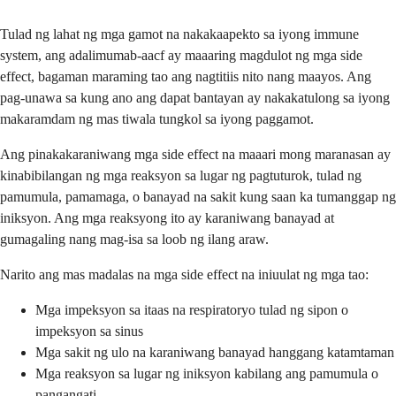
Tulad ng lahat ng mga gamot na nakakaapekto sa iyong immune
system, ang adalimumab-aacf ay maaaring magdulot ng mga side
effect, bagaman maraming tao ang nagtitiis nito nang maayos. Ang
pag-unawa sa kung ano ang dapat bantayan ay nakakatulong sa iyong
makaramdam ng mas tiwala tungkol sa iyong paggamot.
Ang pinakakaraniwang mga side effect na maaari mong maranasan ay
kinabibilangan ng mga reaksyon sa lugar ng pagtuturok, tulad ng
pamumula, pamamaga, o banayad na sakit kung saan ka tumanggap ng
iniksyon. Ang mga reaksyong ito ay karaniwang banayad at
gumagaling nang mag-isa sa loob ng ilang araw.
Narito ang mas madalas na mga side effect na iniuulat ng mga tao:
Mga impeksyon sa itaas na respiratoryo tulad ng sipon o
impeksyon sa sinus
Mga sakit ng ulo na karaniwang banayad hanggang katamtaman
Mga reaksyon sa lugar ng iniksyon kabilang ang pamumula o
pangangati