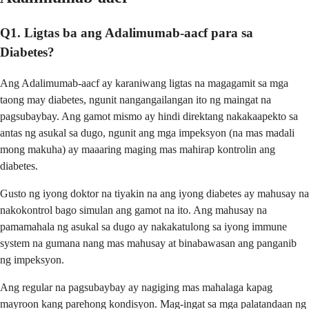
Q1. Ligtas ba ang Adalimumab-aacf para sa
Diabetes?
Ang Adalimumab-aacf ay karaniwang ligtas na magagamit sa mga
taong may diabetes, ngunit nangangailangan ito ng maingat na
pagsubaybay. Ang gamot mismo ay hindi direktang nakakaapekto sa
antas ng asukal sa dugo, ngunit ang mga impeksyon (na mas madali
mong makuha) ay maaaring maging mas mahirap kontrolin ang
diabetes.
Gusto ng iyong doktor na tiyakin na ang iyong diabetes ay mahusay na
nakokontrol bago simulan ang gamot na ito. Ang mahusay na
pamamahala ng asukal sa dugo ay nakakatulong sa iyong immune
system na gumana nang mas mahusay at binabawasan ang panganib
ng impeksyon.
Ang regular na pagsubaybay ay nagiging mas mahalaga kapag
mayroon kang parehong kondisyon. Mag-ingat sa mga palatandaan ng