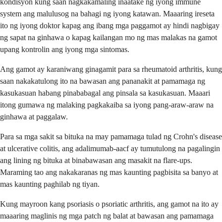
kondisyon kung saan nagkakamaling inaatake ng iyong immune
system ang malulusog na bahagi ng iyong katawan. Maaaring ireseta
ito ng iyong doktor kapag ang ibang mga paggamot ay hindi nagbigay
ng sapat na ginhawa o kapag kailangan mo ng mas malakas na gamot
upang kontrolin ang iyong mga sintomas.
Ang gamot ay karaniwang ginagamit para sa rheumatoid arthritis, kung
saan nakakatulong ito na bawasan ang pananakit at pamamaga ng
kasukasuan habang pinababagal ang pinsala sa kasukasuan. Maaari
itong gumawa ng malaking pagkakaiba sa iyong pang-araw-araw na
ginhawa at paggalaw.
Para sa mga sakit sa bituka na may pamamaga tulad ng Crohn's disease
at ulcerative colitis, ang adalimumab-aacf ay tumutulong na pagalingin
ang lining ng bituka at binabawasan ang masakit na flare-ups.
Maraming tao ang nakakaranas ng mas kaunting pagbisita sa banyo at
mas kaunting paghilab ng tiyan.
Kung mayroon kang psoriasis o psoriatic arthritis, ang gamot na ito ay
maaaring maglinis ng mga patch ng balat at bawasan ang pamamaga