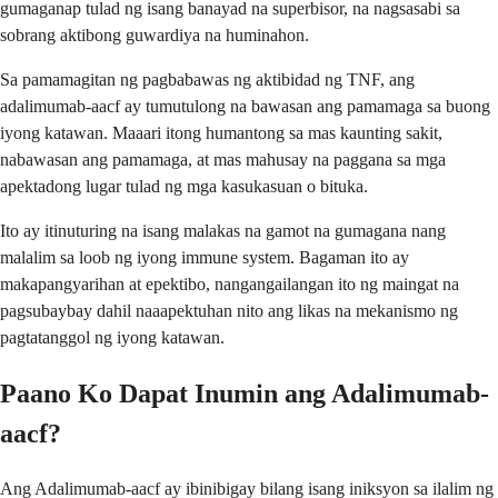
gumaganap tulad ng isang banayad na superbisor, na nagsasabi sa
sobrang aktibong guwardiya na huminahon.
Sa pamamagitan ng pagbabawas ng aktibidad ng TNF, ang
adalimumab-aacf ay tumutulong na bawasan ang pamamaga sa buong
iyong katawan. Maaari itong humantong sa mas kaunting sakit,
nabawasan ang pamamaga, at mas mahusay na paggana sa mga
apektadong lugar tulad ng mga kasukasuan o bituka.
Ito ay itinuturing na isang malakas na gamot na gumagana nang
malalim sa loob ng iyong immune system. Bagaman ito ay
makapangyarihan at epektibo, nangangailangan ito ng maingat na
pagsubaybay dahil naaapektuhan nito ang likas na mekanismo ng
pagtatanggol ng iyong katawan.
Paano Ko Dapat Inumin ang Adalimumab-
aacf?
Ang Adalimumab-aacf ay ibinibigay bilang isang iniksyon sa ilalim ng