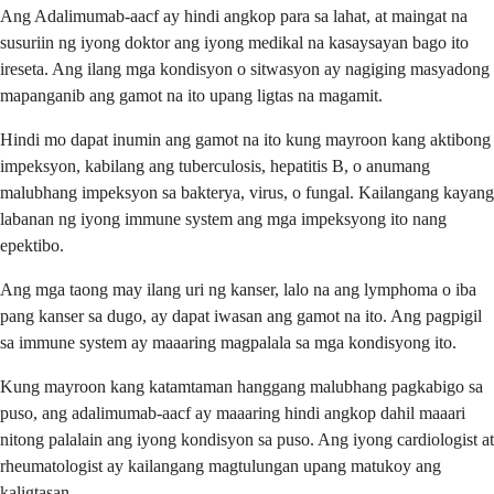
Ang Adalimumab-aacf ay hindi angkop para sa lahat, at maingat na
susuriin ng iyong doktor ang iyong medikal na kasaysayan bago ito
ireseta. Ang ilang mga kondisyon o sitwasyon ay nagiging masyadong
mapanganib ang gamot na ito upang ligtas na magamit.
Hindi mo dapat inumin ang gamot na ito kung mayroon kang aktibong
impeksyon, kabilang ang tuberculosis, hepatitis B, o anumang
malubhang impeksyon sa bakterya, virus, o fungal. Kailangang kayang
labanan ng iyong immune system ang mga impeksyong ito nang
epektibo.
Ang mga taong may ilang uri ng kanser, lalo na ang lymphoma o iba
pang kanser sa dugo, ay dapat iwasan ang gamot na ito. Ang pagpigil
sa immune system ay maaaring magpalala sa mga kondisyong ito.
Kung mayroon kang katamtaman hanggang malubhang pagkabigo sa
puso, ang adalimumab-aacf ay maaaring hindi angkop dahil maaari
nitong palalain ang iyong kondisyon sa puso. Ang iyong cardiologist at
rheumatologist ay kailangang magtulungan upang matukoy ang
kaligtasan.