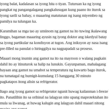
iyong balat, kadalasan sa iyong hita o tiyan. Tuturuan ka ng iyong
pangkat ng pangangalagang pangkalusugan kung paano ito iturok sa
iyong sarili sa bahay, o maaaring matutunan ng isang miyembro ng
pamilya na tulungan ka.
Karamihan sa mga tao ay umiinom ng gamot na ito tuwing ikalawang
linggo, bagaman maaaring ayusin ng iyong doktor ang iskedyul batay
sa iyong partikular na kondisyon at tugon. Ang iniksyon ay nasa isang
pre-filled na panulat o hiringgilya na nagpapadali sa proseso.
Maaari mong inumin ang gamot na ito na mayroon o walang pagkain
dahil ito ay itinuturok sa halip na lunukin. Gayunpaman, mahalagang
hayaan ang gamot na umabot sa temperatura ng kuwarto bago iturok,
na tumatagal ng humigit-kumulang 15 hanggang 30 minuto
pagkatapos itong alisin sa refrigerator.
Itago ang iyong gamot sa refrigerator ngunit huwag kailanman i-freeze
ito. Panatilihin ito sa orihinal na lalagyan nito upang maprotektahan ito
mula sa liwanag, at huwag kalugin ang lalagyan dahil maaari nitong
masira ang gamot.