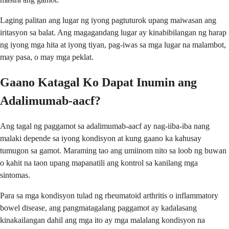
Laging palitan ang lugar ng iyong pagtuturok upang maiwasan ang
iritasyon sa balat. Ang magagandang lugar ay kinabibilangan ng harap
ng iyong mga hita at iyong tiyan, pag-iwas sa mga lugar na malambot,
may pasa, o may mga peklat.
Gaano Katagal Ko Dapat Inumin ang
Adalimumab-aacf?
Ang tagal ng paggamot sa adalimumab-aacf ay nag-iiba-iba nang
malaki depende sa iyong kondisyon at kung gaano ka kahusay
tumugon sa gamot. Maraming tao ang umiinom nito sa loob ng buwan
o kahit na taon upang mapanatili ang kontrol sa kanilang mga
sintomas.
Para sa mga kondisyon tulad ng rheumatoid arthritis o inflammatory
bowel disease, ang pangmatagalang paggamot ay kadalasang
kinakailangan dahil ang mga ito ay mga malalang kondisyon na