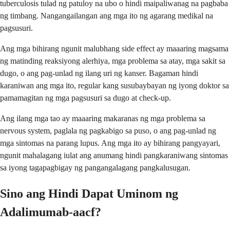
tuberculosis tulad ng patuloy na ubo o hindi maipaliwanag na pagbaba
ng timbang. Nangangailangan ang mga ito ng agarang medikal na
pagsusuri.
Ang mga bihirang ngunit malubhang side effect ay maaaring magsama
ng matinding reaksiyong alerhiya, mga problema sa atay, mga sakit sa
dugo, o ang pag-unlad ng ilang uri ng kanser. Bagaman hindi
karaniwan ang mga ito, regular kang susubaybayan ng iyong doktor sa
pamamagitan ng mga pagsusuri sa dugo at check-up.
Ang ilang mga tao ay maaaring makaranas ng mga problema sa
nervous system, paglala ng pagkabigo sa puso, o ang pag-unlad ng
mga sintomas na parang lupus. Ang mga ito ay bihirang pangyayari,
ngunit mahalagang iulat ang anumang hindi pangkaraniwang sintomas
sa iyong tagapagbigay ng pangangalagang pangkalusugan.
Sino ang Hindi Dapat Uminom ng
Adalimumab-aacf?