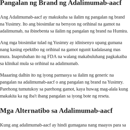
Pangalan ng Brand ng Adalimumab-aacf
Ang Adalimumab-aacf ay makukuha sa ilalim ng pangalan ng brand
na Yusimry. Ito ang biosimilar na bersyon ng orihinal na gamot na
adalimumab, na ibinebenta sa ilalim ng pangalan ng brand na Humira.
Ang mga biosimilar tulad ng Yusimry ay idinisenyo upang gumana
nang kasing epektibo ng orihinal na gamot ngunit kadalasang mas
mura. Inaprubahan ito ng FDA na walang makabuluhang pagkakaiba
sa klinikal mula sa orihinal na adalimumab.
Maaaring dalhin ito ng iyong parmasya sa ilalim ng generic na
pangalan na adalimumab-aacf o ang pangalan ng brand na Yusimry.
Parehong tumutukoy sa parehong gamot, kaya huwag mag-alala kung
makakita ka ng iba't ibang pangalan sa iyong bote ng reseta.
Mga Alternatibo sa Adalimumab-aacf
Kung ang adalimumab-aacf ay hindi gumagana nang maayos para sa