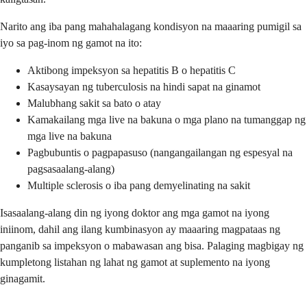
Narito ang iba pang mahahalagang kondisyon na maaaring pumigil sa
iyo sa pag-inom ng gamot na ito:
Aktibong impeksyon sa hepatitis B o hepatitis C
Kasaysayan ng tuberculosis na hindi sapat na ginamot
Malubhang sakit sa bato o atay
Kamakailang mga live na bakuna o mga plano na tumanggap ng
mga live na bakuna
Pagbubuntis o pagpapasuso (nangangailangan ng espesyal na
pagsasaalang-alang)
Multiple sclerosis o iba pang demyelinating na sakit
Isasaalang-alang din ng iyong doktor ang mga gamot na iyong
iniinom, dahil ang ilang kumbinasyon ay maaaring magpataas ng
panganib sa impeksyon o mabawasan ang bisa. Palaging magbigay ng
kumpletong listahan ng lahat ng gamot at suplemento na iyong
ginagamit.