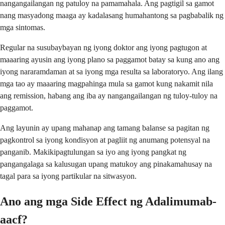
nangangailangan ng patuloy na pamamahala. Ang pagtigil sa gamot
nang masyadong maaga ay kadalasang humahantong sa pagbabalik ng
mga sintomas.
Regular na susubaybayan ng iyong doktor ang iyong pagtugon at
maaaring ayusin ang iyong plano sa paggamot batay sa kung ano ang
iyong nararamdaman at sa iyong mga resulta sa laboratoryo. Ang ilang
mga tao ay maaaring magpahinga mula sa gamot kung nakamit nila
ang remission, habang ang iba ay nangangailangan ng tuloy-tuloy na
paggamot.
Ang layunin ay upang mahanap ang tamang balanse sa pagitan ng
pagkontrol sa iyong kondisyon at pagliit ng anumang potensyal na
panganib. Makikipagtulungan sa iyo ang iyong pangkat ng
pangangalaga sa kalusugan upang matukoy ang pinakamahusay na
tagal para sa iyong partikular na sitwasyon.
Ano ang mga Side Effect ng Adalimumab-
aacf?