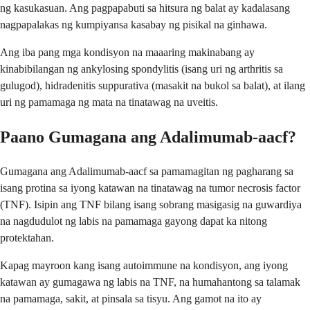
ng kasukasuan. Ang pagpapabuti sa hitsura ng balat ay kadalasang
nagpapalakas ng kumpiyansa kasabay ng pisikal na ginhawa.
Ang iba pang mga kondisyon na maaaring makinabang ay
kinabibilangan ng ankylosing spondylitis (isang uri ng arthritis sa
gulugod), hidradenitis suppurativa (masakit na bukol sa balat), at ilang
uri ng pamamaga ng mata na tinatawag na uveitis.
Paano Gumagana ang Adalimumab-aacf?
Gumagana ang Adalimumab-aacf sa pamamagitan ng pagharang sa
isang protina sa iyong katawan na tinatawag na tumor necrosis factor
(TNF). Isipin ang TNF bilang isang sobrang masigasig na guwardiya
na nagdudulot ng labis na pamamaga gayong dapat ka nitong
protektahan.
Kapag mayroon kang isang autoimmune na kondisyon, ang iyong
katawan ay gumagawa ng labis na TNF, na humahantong sa talamak
na pamamaga, sakit, at pinsala sa tisyu. Ang gamot na ito ay