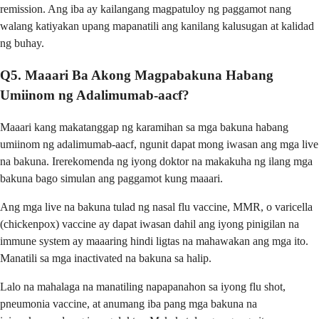
remission. Ang iba ay kailangang magpatuloy ng paggamot nang
walang katiyakan upang mapanatili ang kanilang kalusugan at kalidad
ng buhay.
Q5. Maaari Ba Akong Magpabakuna Habang
Umiinom ng Adalimumab-aacf?
Maaari kang makatanggap ng karamihan sa mga bakuna habang
umiinom ng adalimumab-aacf, ngunit dapat mong iwasan ang mga live
na bakuna. Irerekomenda ng iyong doktor na makakuha ng ilang mga
bakuna bago simulan ang paggamot kung maaari.
Ang mga live na bakuna tulad ng nasal flu vaccine, MMR, o varicella
(chickenpox) vaccine ay dapat iwasan dahil ang iyong pinigilan na
immune system ay maaaring hindi ligtas na mahawakan ang mga ito.
Manatili sa mga inactivated na bakuna sa halip.
Lalo na mahalaga na manatiling napapanahon sa iyong flu shot,
pneumonia vaccine, at anumang iba pang mga bakuna na