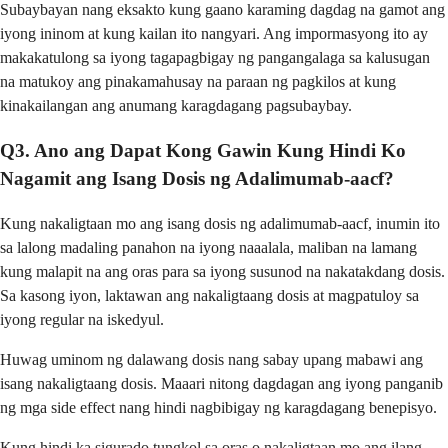
Subaybayan nang eksakto kung gaano karaming dagdag na gamot ang
iyong ininom at kung kailan ito nangyari. Ang impormasyong ito ay
makakatulong sa iyong tagapagbigay ng pangangalaga sa kalusugan
na matukoy ang pinakamahusay na paraan ng pagkilos at kung
kinakailangan ang anumang karagdagang pagsubaybay.
Q3. Ano ang Dapat Kong Gawin Kung Hindi Ko
Nagamit ang Isang Dosis ng Adalimumab-aacf?
Kung nakaligtaan mo ang isang dosis ng adalimumab-aacf, inumin ito
sa lalong madaling panahon na iyong naaalala, maliban na lamang
kung malapit na ang oras para sa iyong susunod na nakatakdang dosis.
Sa kasong iyon, laktawan ang nakaligtaang dosis at magpatuloy sa
iyong regular na iskedyul.
Huwag uminom ng dalawang dosis nang sabay upang mabawi ang
isang nakaligtaang dosis. Maaari nitong dagdagan ang iyong panganib
ng mga side effect nang hindi nagbibigay ng karagdagang benepisyo.
Kung hindi ka sigurado tungkol sa oras o nakaligtaan mo ang ilang