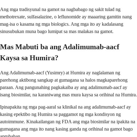
Ang mga tradisyunal na gamot na nagbabago ng sakit tulad ng
methotrexate, sulfasalazine, o leflunomide ay maaaring gamitin nang
mag-isa o kasama ng mga biologics. Ang mga ito ay kadalasang
sinusubukan muna bago lumipat sa mas malakas na gamot.
Mas Mabuti ba ang Adalimumab-aacf
Kaysa sa Humira?
Ang Adalimumab-aacf (Yusimry) at Humira ay naglalaman ng
parehong aktibong sangkap at gumagana sa halos magkaparehong
paraan. Ang pangunahing pagkakaiba ay ang adalimumab-aacf ay
isang biosimilar, na karaniwang mas mura kaysa sa orihinal na Humira.
Ipinapakita ng mga pag-aaral sa klinikal na ang adalimumab-aacf ay
kasing epektibo ng Humira sa paggamot ng mga kondisyon ng
autoimmune. Kinakailangan ng FDA ang mga biosimilar na ipakita na
gumagana ang mga ito nang kasing ganda ng orihinal na gamot bago
aprubahan.