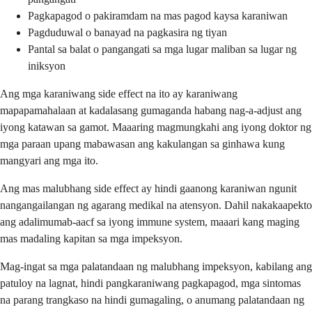
Pagkapagod o pakiramdam na mas pagod kaysa karaniwan
Pagduduwal o banayad na pagkasira ng tiyan
Pantal sa balat o pangangati sa mga lugar maliban sa lugar ng
iniksyon
Ang mga karaniwang side effect na ito ay karaniwang
mapapamahalaan at kadalasang gumaganda habang nag-a-adjust ang
iyong katawan sa gamot. Maaaring magmungkahi ang iyong doktor ng
mga paraan upang mabawasan ang kakulangan sa ginhawa kung
mangyari ang mga ito.
Ang mas malubhang side effect ay hindi gaanong karaniwan ngunit
nangangailangan ng agarang medikal na atensyon. Dahil nakakaapekto
ang adalimumab-aacf sa iyong immune system, maaari kang maging
mas madaling kapitan sa mga impeksyon.
Mag-ingat sa mga palatandaan ng malubhang impeksyon, kabilang ang
patuloy na lagnat, hindi pangkaraniwang pagkapagod, mga sintomas
na parang trangkaso na hindi gumagaling, o anumang palatandaan ng