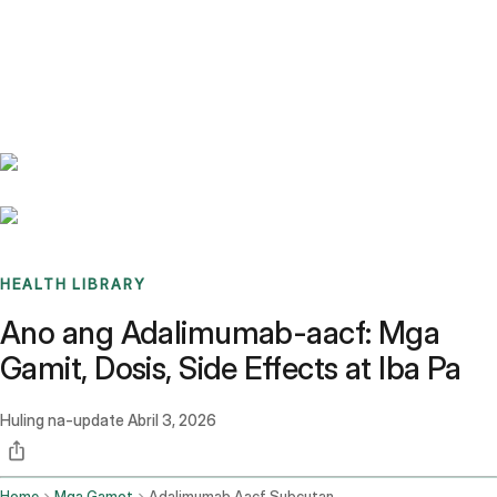
Benchmarks
Stories
FAQ
Sign up / Log in
HEALTH LIBRARY
Ano ang Adalimumab-aacf: Mga
Gamit, Dosis, Side Effects at Iba Pa
Huling na-update
Abril 3, 2026
Home
Mga Gamot
Adalimumab Aacf Subcutaneous Route