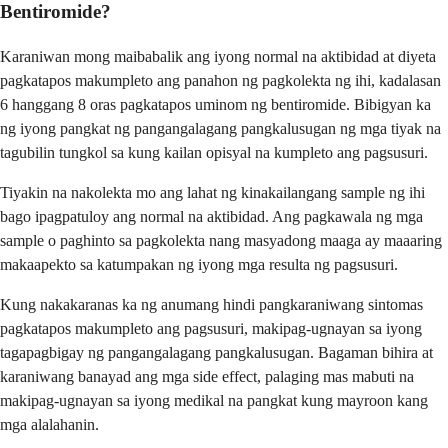
Bentiromide?
Karaniwan mong maibabalik ang iyong normal na aktibidad at diyeta
pagkatapos makumpleto ang panahon ng pagkolekta ng ihi, kadalasan
6 hanggang 8 oras pagkatapos uminom ng bentiromide. Bibigyan ka
ng iyong pangkat ng pangangalagang pangkalusugan ng mga tiyak na
tagubilin tungkol sa kung kailan opisyal na kumpleto ang pagsusuri.
Tiyakin na nakolekta mo ang lahat ng kinakailangang sample ng ihi
bago ipagpatuloy ang normal na aktibidad. Ang pagkawala ng mga
sample o paghinto sa pagkolekta nang masyadong maaga ay maaaring
makaapekto sa katumpakan ng iyong mga resulta ng pagsusuri.
Kung nakakaranas ka ng anumang hindi pangkaraniwang sintomas
pagkatapos makumpleto ang pagsusuri, makipag-ugnayan sa iyong
tagapagbigay ng pangangalagang pangkalusugan. Bagaman bihira at
karaniwang banayad ang mga side effect, palaging mas mabuti na
makipag-ugnayan sa iyong medikal na pangkat kung mayroon kang
mga alalahanin.