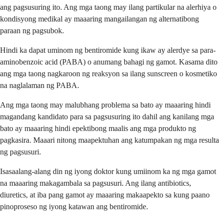
ang pagsusuring ito. Ang mga taong may ilang partikular na alerhiya o
kondisyong medikal ay maaaring mangailangan ng alternatibong
paraan ng pagsubok.
Hindi ka dapat uminom ng bentiromide kung ikaw ay alerdye sa para-
aminobenzoic acid (PABA) o anumang bahagi ng gamot. Kasama dito
ang mga taong nagkaroon ng reaksyon sa ilang sunscreen o kosmetiko
na naglalaman ng PABA.
Ang mga taong may malubhang problema sa bato ay maaaring hindi
magandang kandidato para sa pagsusuring ito dahil ang kanilang mga
bato ay maaaring hindi epektibong maalis ang mga produkto ng
pagkasira. Maaari nitong maapektuhan ang katumpakan ng mga resulta
ng pagsusuri.
Isasaalang-alang din ng iyong doktor kung umiinom ka ng mga gamot
na maaaring makagambala sa pagsusuri. Ang ilang antibiotics,
diuretics, at iba pang gamot ay maaaring makaapekto sa kung paano
pinoproseso ng iyong katawan ang bentiromide.