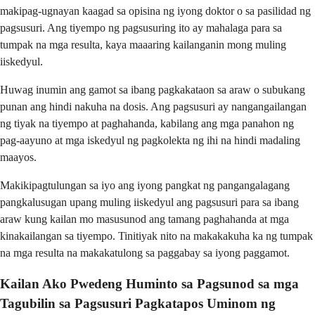
makipag-ugnayan kaagad sa opisina ng iyong doktor o sa pasilidad ng
pagsusuri. Ang tiyempo ng pagsusuring ito ay mahalaga para sa
tumpak na mga resulta, kaya maaaring kailanganin mong muling
iiskedyul.
Huwag inumin ang gamot sa ibang pagkakataon sa araw o subukang
punan ang hindi nakuha na dosis. Ang pagsusuri ay nangangailangan
ng tiyak na tiyempo at paghahanda, kabilang ang mga panahon ng
pag-aayuno at mga iskedyul ng pagkolekta ng ihi na hindi madaling
maayos.
Makikipagtulungan sa iyo ang iyong pangkat ng pangangalagang
pangkalusugan upang muling iiskedyul ang pagsusuri para sa ibang
araw kung kailan mo masusunod ang tamang paghahanda at mga
kinakailangan sa tiyempo. Tinitiyak nito na makakakuha ka ng tumpak
na mga resulta na makakatulong sa paggabay sa iyong paggamot.
Kailan Ako Pwedeng Huminto sa Pagsunod sa mga
Tagubilin sa Pagsusuri Pagkatapos Uminom ng