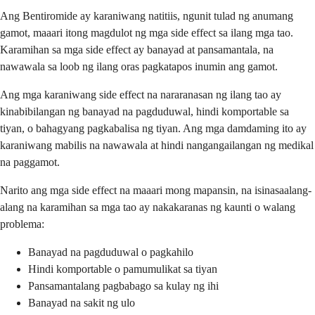
Ang Bentiromide ay karaniwang natitiis, ngunit tulad ng anumang
gamot, maaari itong magdulot ng mga side effect sa ilang mga tao.
Karamihan sa mga side effect ay banayad at pansamantala, na
nawawala sa loob ng ilang oras pagkatapos inumin ang gamot.
Ang mga karaniwang side effect na nararanasan ng ilang tao ay
kinabibilangan ng banayad na pagduduwal, hindi komportable sa
tiyan, o bahagyang pagkabalisa ng tiyan. Ang mga damdaming ito ay
karaniwang mabilis na nawawala at hindi nangangailangan ng medikal
na paggamot.
Narito ang mga side effect na maaari mong mapansin, na isinasaalang-
alang na karamihan sa mga tao ay nakakaranas ng kaunti o walang
problema:
Banayad na pagduduwal o pagkahilo
Hindi komportable o pamumulikat sa tiyan
Pansamantalang pagbabago sa kulay ng ihi
Banayad na sakit ng ulo