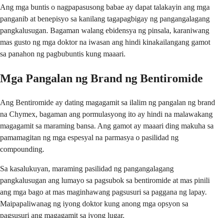
Ang mga buntis o nagpapasusong babae ay dapat talakayin ang mga
panganib at benepisyo sa kanilang tagapagbigay ng pangangalagang
pangkalusugan. Bagaman walang ebidensya ng pinsala, karaniwang
mas gusto ng mga doktor na iwasan ang hindi kinakailangang gamot
sa panahon ng pagbubuntis kung maaari.
Mga Pangalan ng Brand ng Bentiromide
Ang Bentiromide ay dating magagamit sa ilalim ng pangalan ng brand
na Chymex, bagaman ang pormulasyong ito ay hindi na malawakang
magagamit sa maraming bansa. Ang gamot ay maaari ding makuha sa
pamamagitan ng mga espesyal na parmasya o pasilidad ng
compounding.
Sa kasalukuyan, maraming pasilidad ng pangangalagang
pangkalusugan ang lumayo sa pagsubok sa bentiromide at mas pinili
ang mga bago at mas maginhawang pagsusuri sa paggana ng lapay.
Maipapaliwanag ng iyong doktor kung anong mga opsyon sa
pagsusuri ang magagamit sa iyong lugar.