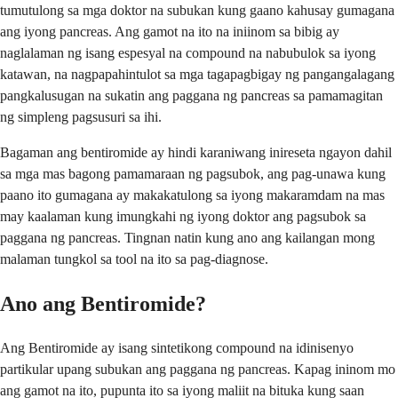
tumutulong sa mga doktor na subukan kung gaano kahusay gumagana
ang iyong pancreas. Ang gamot na ito na iniinom sa bibig ay
naglalaman ng isang espesyal na compound na nabubulok sa iyong
katawan, na nagpapahintulot sa mga tagapagbigay ng pangangalagang
pangkalusugan na sukatin ang paggana ng pancreas sa pamamagitan
ng simpleng pagsusuri sa ihi.
Bagaman ang bentiromide ay hindi karaniwang inireseta ngayon dahil
sa mga mas bagong pamamaraan ng pagsubok, ang pag-unawa kung
paano ito gumagana ay makakatulong sa iyong makaramdam na mas
may kaalaman kung imungkahi ng iyong doktor ang pagsubok sa
paggana ng pancreas. Tingnan natin kung ano ang kailangan mong
malaman tungkol sa tool na ito sa pag-diagnose.
Ano ang Bentiromide?
Ang Bentiromide ay isang sintetikong compound na idinisenyo
partikular upang subukan ang paggana ng pancreas. Kapag ininom mo
ang gamot na ito, pupunta ito sa iyong maliit na bituka kung saan