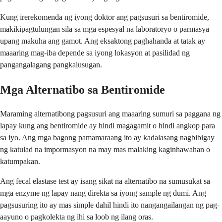
Kung irerekomenda ng iyong doktor ang pagsusuri sa bentiromide,
makikipagtulungan sila sa mga espesyal na laboratoryo o parmasya
upang makuha ang gamot. Ang eksaktong paghahanda at tatak ay
maaaring mag-iba depende sa iyong lokasyon at pasilidad ng
pangangalagang pangkalusugan.
Mga Alternatibo sa Bentiromide
Maraming alternatibong pagsusuri ang maaaring sumuri sa paggana ng
lapay kung ang bentiromide ay hindi magagamit o hindi angkop para
sa iyo. Ang mga bagong pamamaraang ito ay kadalasang nagbibigay
ng katulad na impormasyon na may mas malaking kaginhawahan o
katumpakan.
Ang fecal elastase test ay isang sikat na alternatibo na sumusukat sa
mga enzyme ng lapay nang direkta sa iyong sample ng dumi. Ang
pagsusuring ito ay mas simple dahil hindi ito nangangailangan ng pag-
aayuno o pagkolekta ng ihi sa loob ng ilang oras.