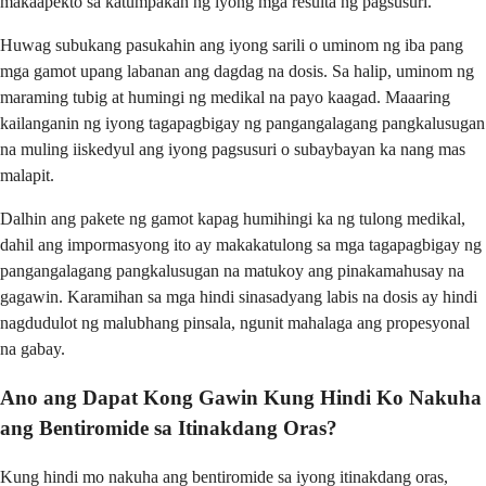
makaapekto sa katumpakan ng iyong mga resulta ng pagsusuri.
Huwag subukang pasukahin ang iyong sarili o uminom ng iba pang
mga gamot upang labanan ang dagdag na dosis. Sa halip, uminom ng
maraming tubig at humingi ng medikal na payo kaagad. Maaaring
kailanganin ng iyong tagapagbigay ng pangangalagang pangkalusugan
na muling iiskedyul ang iyong pagsusuri o subaybayan ka nang mas
malapit.
Dalhin ang pakete ng gamot kapag humihingi ka ng tulong medikal,
dahil ang impormasyong ito ay makakatulong sa mga tagapagbigay ng
pangangalagang pangkalusugan na matukoy ang pinakamahusay na
gagawin. Karamihan sa mga hindi sinasadyang labis na dosis ay hindi
nagdudulot ng malubhang pinsala, ngunit mahalaga ang propesyonal
na gabay.
Ano ang Dapat Kong Gawin Kung Hindi Ko Nakuha
ang Bentiromide sa Itinakdang Oras?
Kung hindi mo nakuha ang bentiromide sa iyong itinakdang oras,