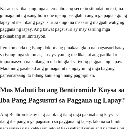
Kasama sa iba pang mga alternatibo ang secretin stimulation test, na
gumagamit ng isang hormone upang pasiglahin ang mga pagtatago ng
lapay, at iba't ibang pagsusuri sa dugo na maaaring magpahiwatig ng
paggana ng lapay. Ang bawat pagsusuri ay may sariling mga
pakinabang at limitasyon.
Irerekomenda ng iyong doktor ang pinakaangkop na pagsusuri batay
sa iyong mga sintomas, kasaysayan ng medikal, at ang partikular na
impormasyon na kailangan nila tungkol sa iyong paggana ng lapay.
Maraming pasilidad ang gumagamit na ngayon ng mga bagong
pamamaraang ito bilang kanilang unang pagpipilian.
Mas Mabuti ba ang Bentiromide Kaysa sa
Iba Pang Pagsusuri sa Paggana ng Lapay?
Ang Bentiromide ay nag-aalok ng ilang mga pakinabang kaysa sa
ilang iba pang mga pagsusuri sa paggana ng lapay, lalo na sa hindi
nagsasalakay na kalikasan nito at kakayahang suriin ang paggana ng