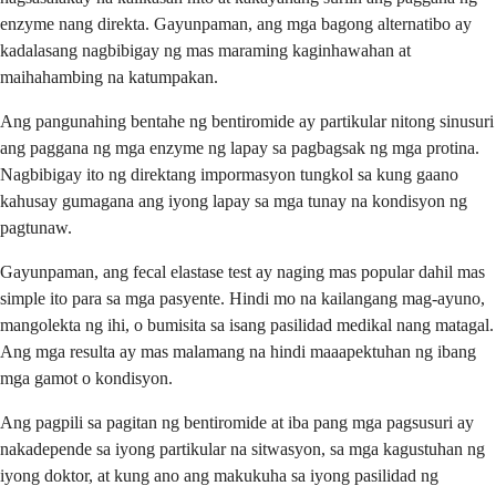
enzyme nang direkta. Gayunpaman, ang mga bagong alternatibo ay
kadalasang nagbibigay ng mas maraming kaginhawahan at
maihahambing na katumpakan.
Ang pangunahing bentahe ng bentiromide ay partikular nitong sinusuri
ang paggana ng mga enzyme ng lapay sa pagbagsak ng mga protina.
Nagbibigay ito ng direktang impormasyon tungkol sa kung gaano
kahusay gumagana ang iyong lapay sa mga tunay na kondisyon ng
pagtunaw.
Gayunpaman, ang fecal elastase test ay naging mas popular dahil mas
simple ito para sa mga pasyente. Hindi mo na kailangang mag-ayuno,
mangolekta ng ihi, o bumisita sa isang pasilidad medikal nang matagal.
Ang mga resulta ay mas malamang na hindi maaapektuhan ng ibang
mga gamot o kondisyon.
Ang pagpili sa pagitan ng bentiromide at iba pang mga pagsusuri ay
nakadepende sa iyong partikular na sitwasyon, sa mga kagustuhan ng
iyong doktor, at kung ano ang makukuha sa iyong pasilidad ng