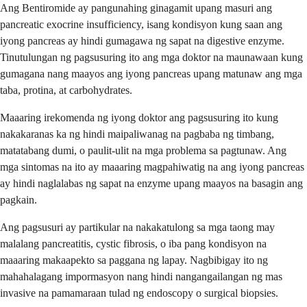
Ang Bentiromide ay pangunahing ginagamit upang masuri ang
pancreatic exocrine insufficiency, isang kondisyon kung saan ang
iyong pancreas ay hindi gumagawa ng sapat na digestive enzyme.
Tinutulungan ng pagsusuring ito ang mga doktor na maunawaan kung
gumagana nang maayos ang iyong pancreas upang matunaw ang mga
taba, protina, at carbohydrates.
Maaaring irekomenda ng iyong doktor ang pagsusuring ito kung
nakakaranas ka ng hindi maipaliwanag na pagbaba ng timbang,
matatabang dumi, o paulit-ulit na mga problema sa pagtunaw. Ang
mga sintomas na ito ay maaaring magpahiwatig na ang iyong pancreas
ay hindi naglalabas ng sapat na enzyme upang maayos na basagin ang
pagkain.
Ang pagsusuri ay partikular na nakakatulong sa mga taong may
malalang pancreatitis, cystic fibrosis, o iba pang kondisyon na
maaaring makaapekto sa paggana ng lapay. Nagbibigay ito ng
mahahalagang impormasyon nang hindi nangangailangan ng mas
invasive na pamamaraan tulad ng endoscopy o surgical biopsies.