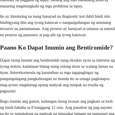
maaaring magmungkahi ng mga problema sa lapay.
Ito ay itinuturing na isang banayad na diagnostic test dahil hindi nito
binibigyang diin ang iyong katawan o nangangailangan ng anumang
invasive na pamamaraan. Ang proseso ay banayad at umaasa sa natural
na proseso ng panunaw at pag-alis ng iyong katawan.
Paano Ko Dapat Inumin ang Bentiromide?
Dapat mong inumin ang bentiromide nang eksakto ayon sa inireseta ng
iyong doktor, kadalasan bilang isang solong dosis sa walang laman na
tiyan. Inirerekomenda ng karamihan sa mga tagapagbigay ng
pangangalagang pangkalusugan na inumin ito sa umaga pagkatapos
mag-ayuno magdamag upang matiyak ang tumpak na resulta ng
pagsusuri.
Bago inumin ang gamot, kailangan mong iwasan ang pagkain sa loob
ng hindi bababa sa 8 hanggang 12 oras. Ang panahon ng pag-aayuno
na ito ay tumutulong na matiyak na sinusukat lamang ng pagsusuri ang