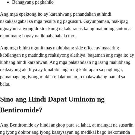
Bahagyang pagkahilo
Ang mga epektong ito ay karaniwang panandalian at hindi
nakakasagabal sa mga resulta ng pagsusuri. Gayunpaman, makipag-
ugnayan sa iyong doktor kung nakakaranas ka ng matinding sintomas
o anumang bagay na ikinababahala mo.
Ang mga bihira ngunit mas malubhang side effect ay maaaring
kabilangan ng matinding reaksiyong alerhiya, bagaman ang mga ito ay
lubhang hindi karaniwan. Ang mga palatandaan ng isang malubhang
reaksiyong alerhiya ay kinabibilangan ng kahirapan sa paghinga,
pamamaga ng iyong mukha o lalamunan, o malawakang pantal sa
balat.
Sino ang Hindi Dapat Uminom ng
Bentiromide?
Ang Bentiromide ay hindi angkop para sa lahat, at maingat na susuriin
ng iyong doktor ang iyong kasaysayan ng medikal bago irekomenda