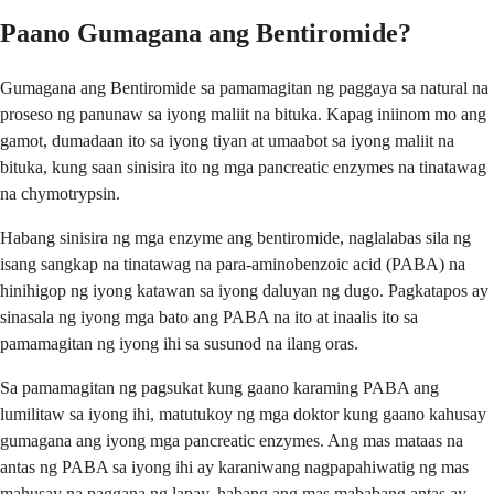
Paano Gumagana ang Bentiromide?
Gumagana ang Bentiromide sa pamamagitan ng paggaya sa natural na
proseso ng panunaw sa iyong maliit na bituka. Kapag iniinom mo ang
gamot, dumadaan ito sa iyong tiyan at umaabot sa iyong maliit na
bituka, kung saan sinisira ito ng mga pancreatic enzymes na tinatawag
na chymotrypsin.
Habang sinisira ng mga enzyme ang bentiromide, naglalabas sila ng
isang sangkap na tinatawag na para-aminobenzoic acid (PABA) na
hinihigop ng iyong katawan sa iyong daluyan ng dugo. Pagkatapos ay
sinasala ng iyong mga bato ang PABA na ito at inaalis ito sa
pamamagitan ng iyong ihi sa susunod na ilang oras.
Sa pamamagitan ng pagsukat kung gaano karaming PABA ang
lumilitaw sa iyong ihi, matutukoy ng mga doktor kung gaano kahusay
gumagana ang iyong mga pancreatic enzymes. Ang mas mataas na
antas ng PABA sa iyong ihi ay karaniwang nagpapahiwatig ng mas
mahusay na paggana ng lapay, habang ang mas mababang antas ay