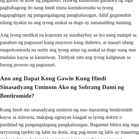
ng gamot sa araw ng pagsusuri. Huwag kailanman gumawa ng mga
pagbabagong ito nang hindi muna kumukonsulta sa iyong
tagapagbigay ng pangangalagang pangkalusugan, dahil gugustuhin
nilang tiyakin na ang iyong asukal sa dugo ay nananatiling matatag.
Ang iyong medikal na koponan ay susubaybay sa iyo nang malapit sa
panahon ng pagsusuri kung mayroon kang diabetes, at maaari silang
magrekomenda na suriin ang iyong antas ng asukal sa dugo nang mas
madalas kaysa sa karaniwan. Tinitiyak nito ang iyong kaligtasan sa
buong proseso ng pagsusuri.
Ano ang Dapat Kong Gawin Kung Hindi
Sinasadyang Uminom Ako ng Sobrang Dami ng
Bentiromide?
Kung hindi mo sinasadyang uminom ng mas maraming bentiromide
kaysa sa inireseta, makipag-ugnayan kaagad sa iyong doktor o
pasilidad ng pangangalagang pangkalusugan. Bagaman bihira ang mga
seryosong epekto ng labis na dosis, ang pag-inom ng labis ay maaaring