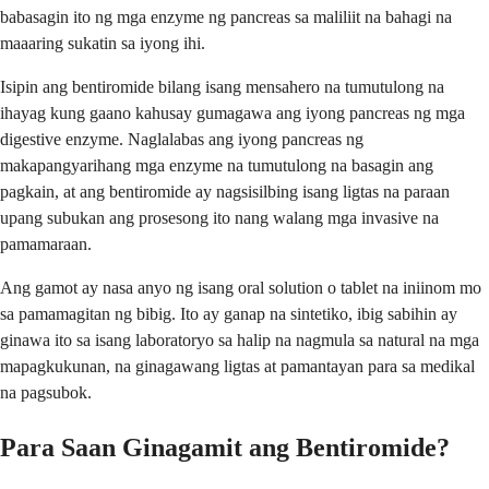
babasagin ito ng mga enzyme ng pancreas sa maliliit na bahagi na
maaaring sukatin sa iyong ihi.
Isipin ang bentiromide bilang isang mensahero na tumutulong na
ihayag kung gaano kahusay gumagawa ang iyong pancreas ng mga
digestive enzyme. Naglalabas ang iyong pancreas ng
makapangyarihang mga enzyme na tumutulong na basagin ang
pagkain, at ang bentiromide ay nagsisilbing isang ligtas na paraan
upang subukan ang prosesong ito nang walang mga invasive na
pamamaraan.
Ang gamot ay nasa anyo ng isang oral solution o tablet na iniinom mo
sa pamamagitan ng bibig. Ito ay ganap na sintetiko, ibig sabihin ay
ginawa ito sa isang laboratoryo sa halip na nagmula sa natural na mga
mapagkukunan, na ginagawang ligtas at pamantayan para sa medikal
na pagsubok.
Para Saan Ginagamit ang Bentiromide?