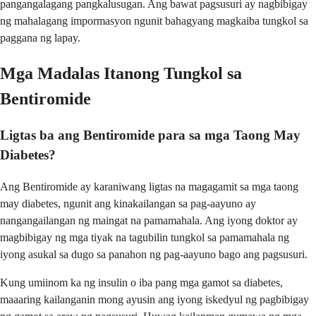
pangangalagang pangkalusugan. Ang bawat pagsusuri ay nagbibigay
ng mahalagang impormasyon ngunit bahagyang magkaiba tungkol sa
paggana ng lapay.
Mga Madalas Itanong Tungkol sa
Bentiromide
Ligtas ba ang Bentiromide para sa mga Taong May
Diabetes?
Ang Bentiromide ay karaniwang ligtas na magagamit sa mga taong
may diabetes, ngunit ang kinakailangan sa pag-aayuno ay
nangangailangan ng maingat na pamamahala. Ang iyong doktor ay
magbibigay ng mga tiyak na tagubilin tungkol sa pamamahala ng
iyong asukal sa dugo sa panahon ng pag-aayuno bago ang pagsusuri.
Kung umiinom ka ng insulin o iba pang mga gamot sa diabetes,
maaaring kailanganin mong ayusin ang iyong iskedyul ng pagbibigay