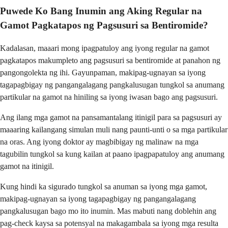
Puwede Ko Bang Inumin ang Aking Regular na
Gamot Pagkatapos ng Pagsusuri sa Bentiromide?
Kadalasan, maaari mong ipagpatuloy ang iyong regular na gamot
pagkatapos makumpleto ang pagsusuri sa bentiromide at panahon ng
pangongolekta ng ihi. Gayunpaman, makipag-ugnayan sa iyong
tagapagbigay ng pangangalagang pangkalusugan tungkol sa anumang
partikular na gamot na hiniling sa iyong iwasan bago ang pagsusuri.
Ang ilang mga gamot na pansamantalang itinigil para sa pagsusuri ay
maaaring kailangang simulan muli nang paunti-unti o sa mga partikular
na oras. Ang iyong doktor ay magbibigay ng malinaw na mga
tagubilin tungkol sa kung kailan at paano ipagpapatuloy ang anumang
gamot na itinigil.
Kung hindi ka sigurado tungkol sa anuman sa iyong mga gamot,
makipag-ugnayan sa iyong tagapagbigay ng pangangalagang
pangkalusugan bago mo ito inumin. Mas mabuti nang doblehin ang
pag-check kaysa sa potensyal na makagambala sa iyong mga resulta