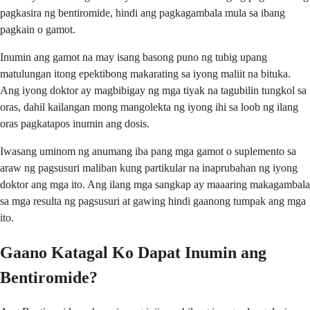
pagkasira ng bentiromide, hindi ang pagkagambala mula sa ibang
pagkain o gamot.
Inumin ang gamot na may isang basong puno ng tubig upang
matulungan itong epektibong makarating sa iyong maliit na bituka.
Ang iyong doktor ay magbibigay ng mga tiyak na tagubilin tungkol sa
oras, dahil kailangan mong mangolekta ng iyong ihi sa loob ng ilang
oras pagkatapos inumin ang dosis.
Iwasang uminom ng anumang iba pang mga gamot o suplemento sa
araw ng pagsusuri maliban kung partikular na inaprubahan ng iyong
doktor ang mga ito. Ang ilang mga sangkap ay maaaring makagambala
sa mga resulta ng pagsusuri at gawing hindi gaanong tumpak ang mga
ito.
Gaano Katagal Ko Dapat Inumin ang
Bentiromide?