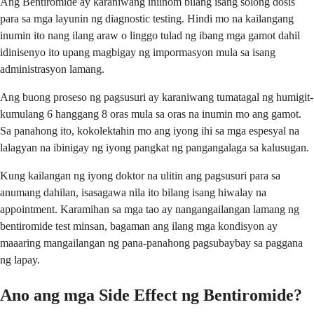
Ang Bentiromide ay karaniwang iniinom bilang isang solong dosis
para sa mga layunin ng diagnostic testing. Hindi mo na kailangang
inumin ito nang ilang araw o linggo tulad ng ibang mga gamot dahil
idinisenyo ito upang magbigay ng impormasyon mula sa isang
administrasyon lamang.
Ang buong proseso ng pagsusuri ay karaniwang tumatagal ng humigit-
kumulang 6 hanggang 8 oras mula sa oras na inumin mo ang gamot.
Sa panahong ito, kokolektahin mo ang iyong ihi sa mga espesyal na
lalagyan na ibinigay ng iyong pangkat ng pangangalaga sa kalusugan.
Kung kailangan ng iyong doktor na ulitin ang pagsusuri para sa
anumang dahilan, isasagawa nila ito bilang isang hiwalay na
appointment. Karamihan sa mga tao ay nangangailangan lamang ng
bentiromide test minsan, bagaman ang ilang mga kondisyon ay
maaaring mangailangan ng pana-panahong pagsubaybay sa paggana
ng lapay.
Ano ang mga Side Effect ng Bentiromide?