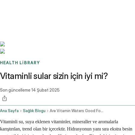
Benchmarks
Stories
FAQ
Sign up / Log in
HEALTH LIBRARY
Vitaminli sular sizin için iyi mi?
Son güncelleme
14 Şubat 2025
Ana Sayfa
Sağlık Blogu
Are Vitamin Waters Good For You
Vitaminli su, suya eklenen vitaminler, mineraller ve aromalarla
karıştırılan, trend olan bir içecektir. Hidrasyonun yanı sıra ekstra besin