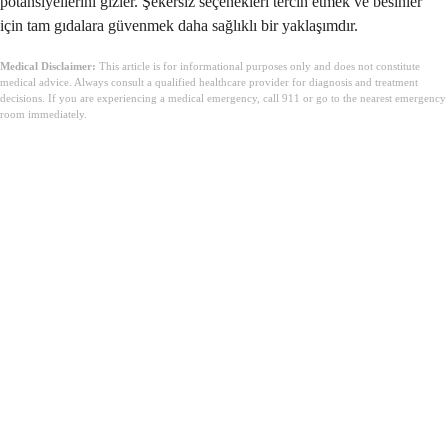
potansiyellerini gizler. Şekersiz seçenekleri tercih etmek ve besinler
için tam gıdalara güvenmek daha sağlıklı bir yaklaşımdır.
Medical Disclaimer:
This article is for informational purposes only and does not constitute
medical advice. Always consult a qualified healthcare provider for diagnosis and treatment
decisions. If you are experiencing a medical emergency, call 911 or go to the nearest emergency
room immediately.