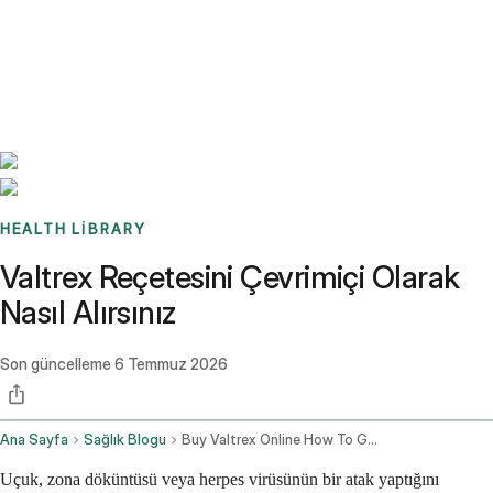
Benchmarks
Stories
FAQ
Sign up / Log in
HEALTH LIBRARY
Valtrex Reçetesini Çevrimiçi Olarak
Nasıl Alırsınız
Son güncelleme
6 Temmuz 2026
Ana Sayfa
Sağlık Blogu
Buy Valtrex Online How To Get A Valacyclovir Prescription Fast In 2026
Uçuk, zona döküntüsü veya herpes virüsünün bir atak yaptığını