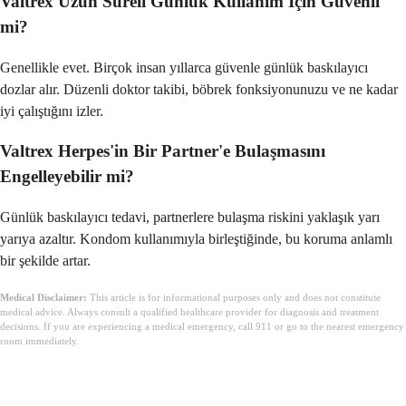
Valtrex Uzun Süreli Günlük Kullanım İçin Güvenli
mi?
Genellikle evet. Birçok insan yıllarca güvenle günlük baskılayıcı
dozlar alır. Düzenli doktor takibi, böbrek fonksiyonunuzu ve ne kadar
iyi çalıştığını izler.
Valtrex Herpes'in Bir Partner'e Bulaşmasını
Engelleyebilir mi?
Günlük baskılayıcı tedavi, partnerlere bulaşma riskini yaklaşık yarı
yarıya azaltır. Kondom kullanımıyla birleştiğinde, bu koruma anlamlı
bir şekilde artar.
Medical Disclaimer:
This article is for informational purposes only and does not constitute
medical advice. Always consult a qualified healthcare provider for diagnosis and treatment
decisions. If you are experiencing a medical emergency, call 911 or go to the nearest emergency
room immediately.