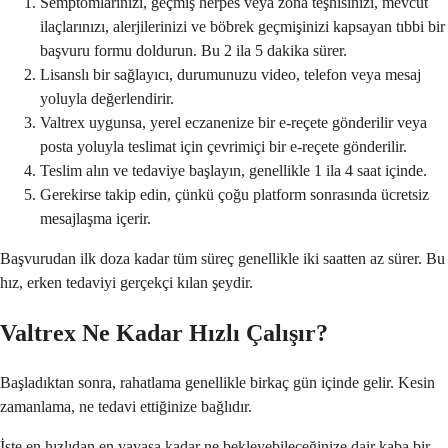
Semptomlarınızı, geçmiş herpes veya zona teşhisinizi, mevcut
ilaçlarınızı, alerjilerinizi ve böbrek geçmişinizi kapsayan tıbbi bir
başvuru formu doldurun. Bu 2 ila 5 dakika sürer.
Lisanslı bir sağlayıcı, durumunuzu video, telefon veya mesaj
yoluyla değerlendirir.
Valtrex uygunsa, yerel eczanenize bir e-reçete gönderilir veya
posta yoluyla teslimat için çevrimiçi bir e-reçete gönderilir.
Teslim alın ve tedaviye başlayın, genellikle 1 ila 4 saat içinde.
Gerekirse takip edin, çünkü çoğu platform sonrasında ücretsiz
mesajlaşma içerir.
Başvurudan ilk doza kadar tüm süreç genellikle iki saatten az sürer. Bu
hız, erken tedaviyi gerçekçi kılan şeydir.
Valtrex Ne Kadar Hızlı Çalışır?
Başladıktan sonra, rahatlama genellikle birkaç gün içinde gelir. Kesin
zamanlama, ne tedavi ettiğinize bağlıdır.
İşte en hızlıdan en yavaşa kadar ne bekleyebileceğinize dair kaba bir