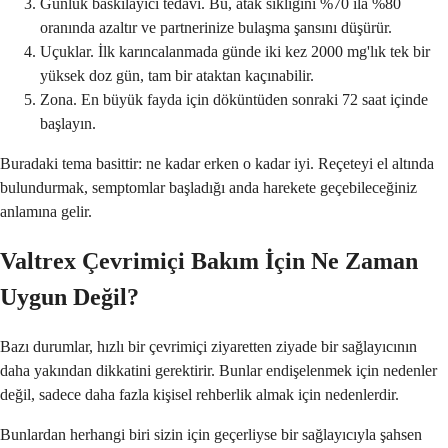
Günlük baskılayıcı tedavi. Bu, atak sıklığını %70 ila %80
oranında azaltır ve partnerinize bulaşma şansını düşürür.
Uçuklar. İlk karıncalanmada günde iki kez 2000 mg'lık tek bir
yüksek doz gün, tam bir ataktan kaçınabilir.
Zona. En büyük fayda için döküntüden sonraki 72 saat içinde
başlayın.
Buradaki tema basittir: ne kadar erken o kadar iyi. Reçeteyi el altında
bulundurmak, semptomlar başladığı anda harekete geçebileceğiniz
anlamına gelir.
Valtrex Çevrimiçi Bakım İçin Ne Zaman
Uygun Değil?
Bazı durumlar, hızlı bir çevrimiçi ziyaretten ziyade bir sağlayıcının
daha yakından dikkatini gerektirir. Bunlar endişelenmek için nedenler
değil, sadece daha fazla kişisel rehberlik almak için nedenlerdir.
Bunlardan herhangi biri sizin için geçerliyse bir sağlayıcıyla şahsen