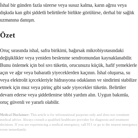
İshal bir günden fazla sürerse veya susuz kalma, karın ağrısı veya
dışkıda kan gibi şiddetli belirtilerle birlikte görülürse, derhal bir sağlık
uzmanına danışın.
Özet
Oruç sırasında ishal, safra birikimi, bağırsak mikrobiyotasındaki
değişiklikler veya yeniden beslenme sendromundan kaynaklanabilir.
Bunu önlemek için bol sıvı tüketin, orucunuzu küçük, hafif yemeklerle
açın ve ağır veya baharatlı yiyeceklerden kaçının. İshal oluşursa, su
veya elektrolit içecekleriyle hidrasyona odaklanın ve sindirimi stabilize
etmek için muz veya pirinç gibi sade yiyecekler tüketin. Belirtiler
devam ederse veya şiddetlenirse tıbbi yardım alın. Uygun bakımla,
oruç güvenli ve yararlı olabilir.
Medical Disclaimer:
This article is for informational purposes only and does not constitute
medical advice. Always consult a qualified healthcare provider for diagnosis and treatment
decisions. If you are experiencing a medical emergency, call 911 or go to the nearest emergency
room immediately.