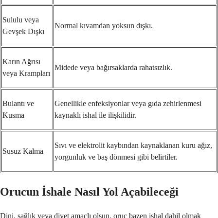
Sululu veya
Normal kıvamdan yoksun dışkı.
Gevşek Dışkı
Karın Ağrısı
Midede veya bağırsaklarda rahatsızlık.
veya Krampları
Bulantı ve
Genellikle enfeksiyonlar veya gıda zehirlenmesi
Kusma
kaynaklı ishal ile ilişkilidir.
Sıvı ve elektrolit kaybından kaynaklanan kuru ağız,
Susuz Kalma
yorgunluk ve baş dönmesi gibi belirtiler.
Orucun İshale Nasıl Yol Açabileceği
Dini, sağlık veya diyet amaçlı olsun, oruç bazen ishal dahil olmak