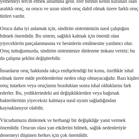
yememeyi tercih etmek anlamına gelir. Her birinin kendi kuralları olan
aralıklı oruç, su orucu ve uzun süreli oruç dahil olmak üzere farklı oruç
türleri vardır.
Orucu daha iyi anlamak için, sindirim sistemimizin nasıl çalıştığını
bilmek önemlidir. Bu sistem, sağlıklı kalmak için önemli olan
yiyeceklerin parçalanmasına ve besinlerin emilmesine yardımcı olur.
Oruç tuttuğumuzda, sindirim sistemimize dinlenme imkanı veririz; bu
da çalışma şeklini değiştirebilir.
İnsanların oruç hakkında sıkça endişelendiği bir konu, özellikle ishal
olmak üzere mide problemlerine neden olup olmayacağıdır. Bazı kişiler
oruç tutarken veya oruçlarını bozduktan sonra ishal olduklarını fark
ederler. Bu, yediklerindeki ani değişikliklerden veya bağırsak
bakterilerinin yiyeceksiz kalmaya nasıl uyum sağladığından
kaynaklanıyor olabilir.
Vücudumuzu dinlemek ve herhangi bir değişikliğe yanıt vermek
önemlidir. Orucun olası yan etkilerini bilmek, sağlık nedenleriyle
denemeyi düşünen herkes için çok önemlidir.