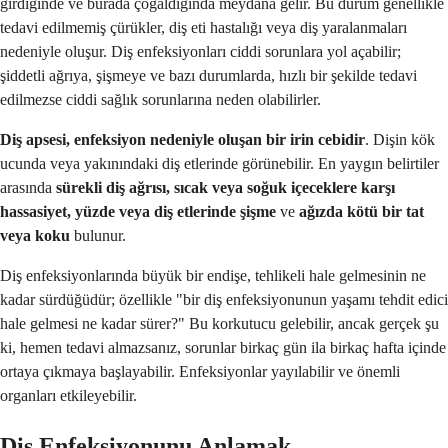
girdiğinde ve burada çoğaldığında meydana gelir. Bu durum genellikle
tedavi edilmemiş çürükler, diş eti hastalığı veya diş yaralanmaları
nedeniyle oluşur. Diş enfeksiyonları ciddi sorunlara yol açabilir;
şiddetli ağrıya, şişmeye ve bazı durumlarda, hızlı bir şekilde tedavi
edilmezse ciddi sağlık sorunlarına neden olabilirler.
Diş apsesi, enfeksiyon nedeniyle oluşan bir irin cebidir
. Dişin kök
ucunda veya yakınındaki diş etlerinde görünebilir. En yaygın belirtiler
arasında
sürekli diş ağrısı, sıcak veya soğuk içeceklere karşı
hassasiyet, yüzde veya diş etlerinde şişme
ve
ağızda kötü bir tat
veya koku
bulunur.
Diş enfeksiyonlarında büyük bir endişe, tehlikeli hale gelmesinin ne
kadar sürdüğüdür; özellikle "bir diş enfeksiyonunun yaşamı tehdit edici
hale gelmesi ne kadar sürer?" Bu korkutucu gelebilir, ancak gerçek şu
ki, hemen tedavi almazsanız, sorunlar birkaç gün ila birkaç hafta içinde
ortaya çıkmaya başlayabilir. Enfeksiyonlar yayılabilir ve önemli
organları etkileyebilir.
Diş Enfeksiyonunu Anlamak