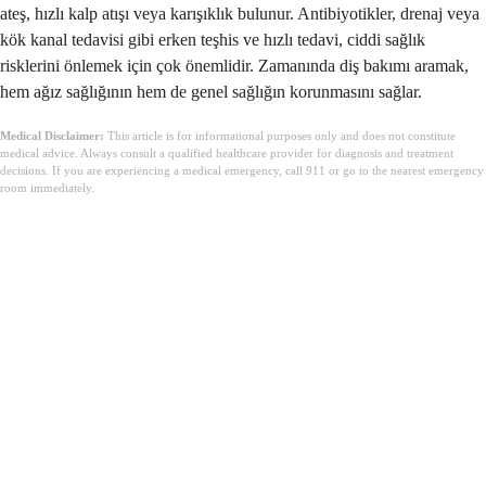
ateş, hızlı kalp atışı veya karışıklık bulunur. Antibiyotikler, drenaj veya
kök kanal tedavisi gibi erken teşhis ve hızlı tedavi, ciddi sağlık
risklerini önlemek için çok önemlidir. Zamanında diş bakımı aramak,
hem ağız sağlığının hem de genel sağlığın korunmasını sağlar.
Medical Disclaimer:
This article is for informational purposes only and does not constitute
medical advice. Always consult a qualified healthcare provider for diagnosis and treatment
decisions. If you are experiencing a medical emergency, call 911 or go to the nearest emergency
room immediately.