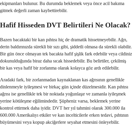
ekipmanları bulunur. Bu durumda beklemek veya önce acil bakıma
gitmek değerli zaman kaybettirebilir.
Hafif Hisseden DVT Belirtileri Ne Olacak?
Bazen bacaktaki bir kan pıhtısı hiç de dramatik hissetmeyebilir. Ağrı,
derin baldırınızda sürekli bir sızı gibi, şiddetli olmasa da sürekli olabilir.
Bir gün önce olmayan tek bacakta hafif şişlik fark edebilir veya cildiniz
dokunulduğunda biraz daha sıcak hissedebilir. Bu belirtiler, çekilmiş
bir kas veya hafif bir zorlanma olarak kolayca göz ardı edilebilir.
Aradaki fark, bir zorlanmadan kaynaklanan kas ağrısının genellikle
dinlenmeyle iyileşmesi ve birkaç gün içinde düzelmesidir. Kan pıhtısı
ağrısı ise genellikle tek bir noktada yoğunlaşır ve zamanla iyileşmek
yerine kötüleşme eğilimindedir. Şüpheniz varsa, beklemek yerine
kontrol ettirmek daha iyidir. DVT her yıl tahmini olarak 300.000 ila
600.000 Amerikalıyı etkiler ve kan incelticilerle erken tedavi, pıhtının
büyümesini veya kopup akciğerlere seyahat etmesini önleyebilir.