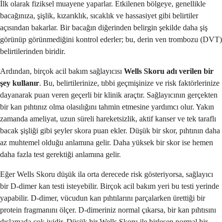
İlk olarak fiziksel muayene yaparlar. Etkilenen bölgeye, genellikle
bacağınıza, şişlik, kızarıklık, sıcaklık ve hassasiyet gibi belirtiler
açısından bakarlar. Bir bacağın diğerinden belirgin şekilde daha şiş
görünüp görünmediğini kontrol ederler; bu, derin ven trombozu (DVT)
belirtilerinden biridir.
Ardından, birçok acil bakım sağlayıcısı
Wells Skoru adı verilen bir
şey kullanır
. Bu, belirtilerinize, tıbbi geçmişinize ve risk faktörlerinize
dayanarak puan veren geçerli bir klinik araçtır. Sağlayıcının gerçekten
bir kan pıhtınız olma olasılığını tahmin etmesine yardımcı olur. Yakın
zamanda ameliyat, uzun süreli hareketsizlik, aktif kanser ve tek taraflı
bacak şişliği gibi şeyler skora puan ekler. Düşük bir skor, pıhtının daha
az muhtemel olduğu anlamına gelir. Daha yüksek bir skor ise hemen
daha fazla test gerektiği anlamına gelir.
Eğer Wells Skoru düşük ila orta derecede risk gösteriyorsa, sağlayıcı
bir D-dimer kan testi isteyebilir. Birçok acil bakım yeri bu testi yerinde
yapabilir. D-dimer, vücudun kan pıhtılarını parçalarken ürettiği bir
protein fragmanını ölçer. D-dimeriniz normal çıkarsa, bir kan pıhtısını
dışlamada çok iyidir. Düşük bir Wells Skoru ile birleşen normal bir