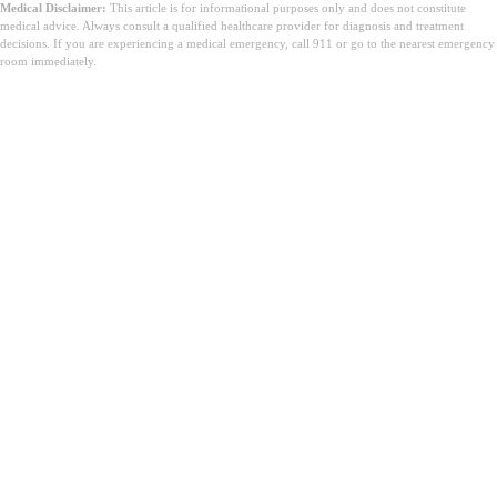
Medical Disclaimer:
This article is for informational purposes only and does not constitute
medical advice. Always consult a qualified healthcare provider for diagnosis and treatment
decisions. If you are experiencing a medical emergency, call 911 or go to the nearest emergency
room immediately.