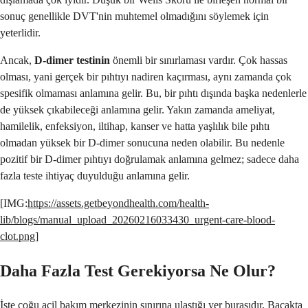
sonuç genellikle DVT'nin muhtemel olmadığını söylemek için
yeterlidir.
Ancak,
D-dimer testinin
önemli bir sınırlaması vardır. Çok hassas
olması, yani gerçek bir pıhtıyı nadiren kaçırması, aynı zamanda çok
spesifik olmaması anlamına gelir. Bu, bir pıhtı dışında başka nedenlerle
de yüksek çıkabileceği anlamına gelir. Yakın zamanda ameliyat,
hamilelik, enfeksiyon, iltihap, kanser ve hatta yaşlılık bile pıhtı
olmadan yüksek bir D-dimer sonucuna neden olabilir. Bu nedenle
pozitif bir D-dimer pıhtıyı doğrulamak anlamına gelmez; sadece daha
fazla teste ihtiyaç duyulduğu anlamına gelir.
[IMG:
https://assets.getbeyondhealth.com/health-
lib/blogs/manual_upload_20260216033430_urgent-care-blood-
clot.png
]
Daha Fazla Test Gerekiyorsa Ne Olur?
İşte çoğu acil bakım merkezinin sınırına ulaştığı yer burasıdır. Bacakta