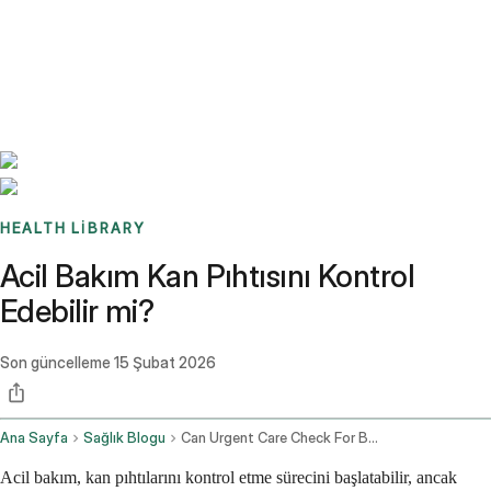
Benchmarks
Stories
FAQ
Sign up / Log in
HEALTH LIBRARY
Acil Bakım Kan Pıhtısını Kontrol
Edebilir mi?
Son güncelleme
15 Şubat 2026
Ana Sayfa
Sağlık Blogu
Can Urgent Care Check For Blood Clots
Acil bakım, kan pıhtılarını kontrol etme sürecini başlatabilir, ancak