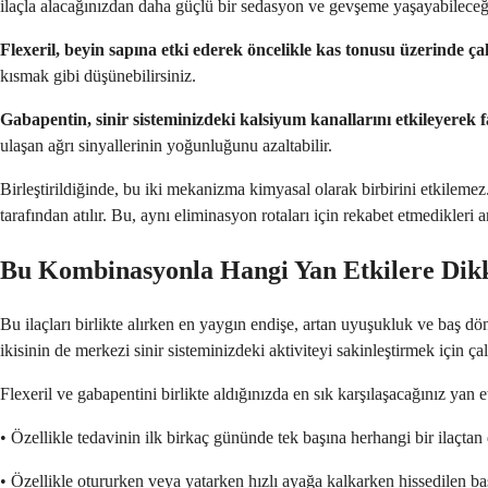
ilaçla alacağınızdan daha güçlü bir sedasyon ve gevşeme yaşayabileceği
Flexeril, beyin sapına etki ederek öncelikle kas tonusu üzerinde çal
kısmak gibi düşünebilirsiniz.
Gabapentin, sinir sisteminizdeki kalsiyum kanallarını etkileyerek far
ulaşan ağrı sinyallerinin yoğunluğunu azaltabilir.
Birleştirildiğinde, bu iki mekanizma kimyasal olarak birbirini etkilemez
tarafından atılır. Bu, aynı eliminasyon rotaları için rekabet etmedikleri a
Bu Kombinasyonla Hangi Yan Etkilere Dikk
Bu ilaçları birlikte alırken en yaygın endişe, artan uyuşukluk ve baş dönm
ikisinin de merkezi sinir sisteminizdeki aktiviteyi sakinleştirmek için ça
Flexeril ve gabapentini birlikte aldığınızda en sık karşılaşacağınız yan et
• Özellikle tedavinin ilk birkaç gününde tek başına herhangi bir ilaçta
• Özellikle otururken veya yatarken hızlı ayağa kalkarken hissedilen b