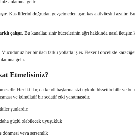
niz anlamına gelir.
ışır
. Kas liflerini doğrudan gevşetmeden aşırı kas aktivitesini azaltır. B
klı çalışır.
Bu kanallar, sinir hücrelerinin ağrı hakkında nasıl iletişi
. Vücudunuz her bir ilacı farklı yollarla işler. Flexeril öncelikle karac
nlamına gelir.
at Etmelisiniz?
esidir. Her iki ilaç da kendi başlarına sizi uykulu hissettirebilir ve bu 
lışması ve kümülatif bir sedatif etki yaratmasıdır.
kiler şunlardır:
n daha güçlü olabilecek uyuşukluk
aş dönmesi veya sersemlik