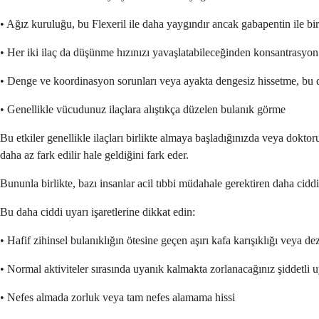
• Ağız kuruluğu, bu Flexeril ile daha yaygındır ancak gabapentin ile birl
• Her iki ilaç da düşünme hızınızı yavaşlatabileceğinden konsantrasyon 
• Denge ve koordinasyon sorunları veya ayakta dengesiz hissetme, bu da
• Genellikle vücudunuz ilaçlara alıştıkça düzelen bulanık görme
Bu etkiler genellikle ilaçları birlikte almaya başladığınızda veya doktor
daha az fark edilir hale geldiğini fark eder.
Bununla birlikte, bazı insanlar acil tıbbi müdahale gerektiren daha cidd
Bu daha ciddi uyarı işaretlerine dikkat edin:
• Hafif zihinsel bulanıklığın ötesine geçen aşırı kafa karışıklığı veya d
• Normal aktiviteler sırasında uyanık kalmakta zorlanacağınız şiddetli
• Nefes almada zorluk veya tam nefes alamama hissi