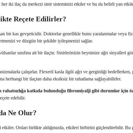
 iki ilaç da merkezi sinir sisteminizi etkiler ve bu da belirli yan etkileri
ikte Reçete Edilirler?
ışan bir kas gevşeticidir. Doktorlar genellikle bunu yaralanmalar veya fi
etmenizi ve düzgün bir şekilde iyileşmenizi sağlar.
sanlar sınıfına ait bir ilaçtır. Sinirlerinizin beyninize ağrı sinyalleri gö
izmalarla çalışırlar. Flexeril kasla ilgili ağrı ve gerginliği hedeflerken,
na herhangi bir ilaçtan daha eksiksiz bir rahatlama sağlayabilirler.
n rahatsızlığa katkıda bulunduğu fibromiyalji gibi durumlar için öz
eçete edebilir.
zda Ne Olur?
 etkiler. Onları birlikte aldığınızda, etkileri birbirini güçlendirebilir. 