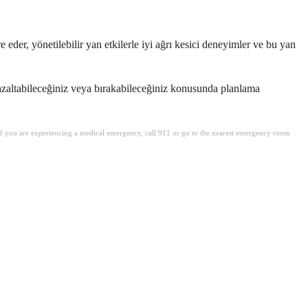
 eder, yönetilebilir yan etkilerle iyi ağrı kesici deneyimler ve bu yan
 azaltabileceğiniz veya bırakabileceğiniz konusunda planlama
. If you are experiencing a medical emergency, call 911 or go to the nearest emergency room