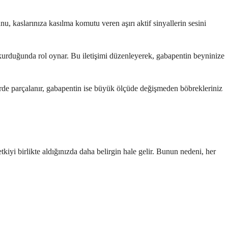
unu, kaslarınıza kasılma komutu veren aşırı aktif sinyallerin sesini
m kurduğunda rol oynar. Bu iletişimi düzenleyerek, gabapentin beyninize
iğerde parçalanır, gabapentin ise büyük ölçüde değişmeden böbrekleriniz
etkiyi birlikte aldığınızda daha belirgin hale gelir. Bunun nedeni, her