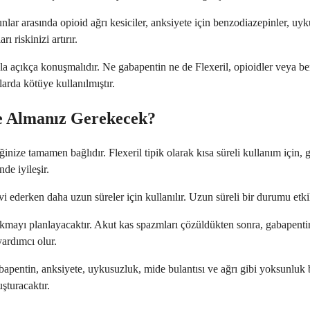
lar arasında opioid ağrı kesiciler, anksiyete için benzodiazepinler, uyku
 riskinizi artırır.
açıkça konuşmalıdır. Ne gabapentin ne de Flexeril, opioidler veya benz
arda kötüye kullanılmıştır.
e Almanız Gerekecek?
iğinize tamamen bağlıdır. Flexeril tipik olarak kısa süreli kullanım için, 
de iyileşir.
i ederken daha uzun süreler için kullanılır. Uzun süreli bir durumu etkili
akmayı planlayacaktır. Akut kas spazmları çözüldükten sonra, gabapentini
yardımcı olur.
ntin, anksiyete, uykusuzluk, mide bulantısı ve ağrı gibi yoksunluk beli
şturacaktır.