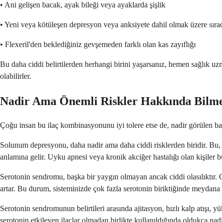
• Ani gelişen bacak, ayak bileği veya ayaklarda şişlik
• Yeni veya kötüleşen depresyon veya anksiyete dahil olmak üzere sıradı
• Flexeril'den beklediğiniz gevşemeden farklı olan kas zayıflığı
Bu daha ciddi belirtilerden herhangi birini yaşarsanız, hemen sağlık uz
olabilirler.
Nadir Ama Önemli Riskler Hakkında Bilme
Çoğu insan bu ilaç kombinasyonunu iyi tolere etse de, nadir görülen ba
Solunum depresyonu, daha nadir ama daha ciddi risklerden biridir. Bu, ö
anlamına gelir. Uyku apnesi veya kronik akciğer hastalığı olan kişiler 
Serotonin sendromu, başka bir yaygın olmayan ancak ciddi olasılıktır. G
artar. Bu durum, sisteminizde çok fazla serotonin biriktiğinde meydana g
Serotonin sendromunun belirtileri arasında ajitasyon, hızlı kalp atışı, yü
serotonin etkileyen ilaçlar olmadan birlikte kullanıldığında oldukça nadi