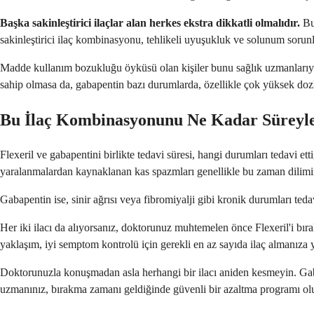
Başka sakinleştirici ilaçlar alan herkes ekstra dikkatli olmalıdır.
Bun
sakinleştirici ilaç kombinasyonu, tehlikeli uyuşukluk ve solunum sorunları
Madde kullanım bozukluğu öyküsü olan kişiler bunu sağlık uzmanlarıyla 
sahip olmasa da, gabapentin bazı durumlarda, özellikle çok yüksek dozl
Bu İlaç Kombinasyonunu Ne Kadar Süreyl
Flexeril ve gabapentini birlikte tedavi süresi, hangi durumları tedavi ett
yaralanmalardan kaynaklanan kas spazmları genellikle bu zaman dilimin
Gabapentin ise, sinir ağrısı veya fibromiyalji gibi kronik durumları tedav
Her iki ilacı da alıyorsanız, doktorunuz muhtemelen önce Flexeril'i bır
yaklaşım, iyi semptom kontrolü için gerekli en az sayıda ilaç almanıza 
Doktorunuzla konuşmadan asla herhangi bir ilacı aniden kesmeyin. Gabape
uzmanınız, bırakma zamanı geldiğinde güvenli bir azaltma programı olu