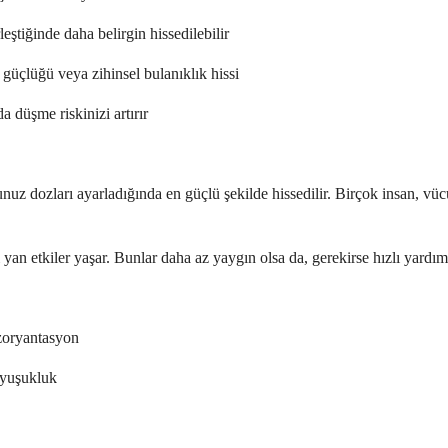
eştiğinde daha belirgin hissedilebilir
güçlüğü veya zihinsel bulanıklık hissi
 düşme riskinizi artırır
unuz dozları ayarladığında en güçlü şekilde hissedilir. Birçok insan, vüc
i yan etkiler yaşar. Bunlar daha az yaygın olsa da, gerekirse hızlı yardı
ezoryantasyon
 uyuşukluk