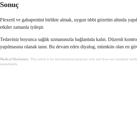
Sonuç
Flexeril ve gabapentini birlikte almak, uygun tıbbi gözetim altında yapıl
etkiler zamanla iyileşir.
Tedaviniz boyunca sağlık uzmanınızla bağlantıda kalın. Düzenli kontrol
yapılmasına olanak tanır. Bu devam eden diyalog, mümkün olan en güven
Medical Disclaimer:
This article is for informational purposes only and does not constitute med
immediately.