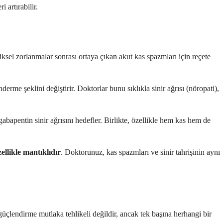
 artırabilir.
ziksel zorlanmalar sonrası ortaya çıkan akut kas spazmları için reçete
nderme şeklini değiştirir. Doktorlar bunu sıklıkla sinir ağrısı (nöropati),
 gabapentin sinir ağrısını hedefler. Birlikte, özellikle hem kas hem de
ellikle mantıklıdır
. Doktorunuz, kas spazmları ve sinir tahrişinin aynı
Bu güçlendirme mutlaka tehlikeli değildir, ancak tek başına herhangi bir