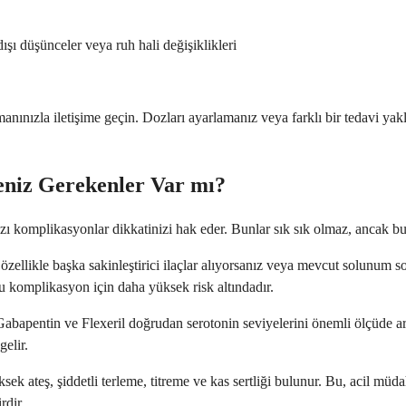
şı düşünceler veya ruh hali değişiklikleri
manınızla iletişime geçin. Dozları ayarlamanız veya farklı bir tedavi y
niz Gerekenler Var mı?
zı komplikasyonlar dikkatinizi hak eder. Bunlar sık sık olmaz, ancak b
zellikle başka sakinleştirici ilaçlar alıyorsanız veya mevcut solunum s
bu komplikasyon için daha yüksek risk altındadır.
abapentin ve Flexeril doğrudan serotonin seviyelerini önemli ölçüde artı
elir.
ksek ateş, şiddetli terleme, titreme ve kas sertliği bulunur. Bu, acil müda
rdir.