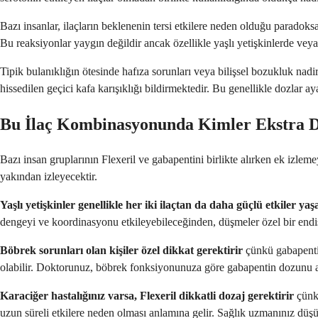
Bazı insanlar, ilaçların beklenenin tersi etkilere neden olduğu paradoksa
Bu reaksiyonlar yaygın değildir ancak özellikle yaşlı yetişkinlerde veya be
Tipik bulanıklığın ötesinde hafıza sorunları veya bilişsel bozukluk nad
hissedilen geçici kafa karışıklığı bildirmektedir. Bu genellikle dozlar 
Bu İlaç Kombinasyonunda Kimler Ekstra D
Bazı insan gruplarının Flexeril ve gabapentini birlikte alırken ek izle
yakından izleyecektir.
Yaşlı yetişkinler genellikle her iki ilaçtan da daha güçlü etkiler yaş
dengeyi ve koordinasyonu etkileyebileceğinden, düşmeler özel bir endi
Böbrek sorunları olan kişiler özel dikkat gerektirir
çünkü gabapentin
olabilir. Doktorunuz, böbrek fonksiyonunuza göre gabapentin dozunu a
Karaciğer hastalığınız varsa, Flexeril dikkatli dozaj gerektirir
çünkü
uzun süreli etkilere neden olması anlamına gelir. Sağlık uzmanınız düşük 