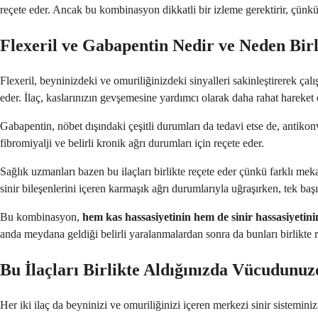
reçete eder. Ancak bu kombinasyon dikkatli bir izleme gerektirir, çünkü her
Flexeril ve Gabapentin Nedir ve Neden Birl
Flexeril, beyninizdeki ve omuriliğinizdeki sinyalleri sakinleştirerek çal
eder. İlaç, kaslarınızın gevşemesine yardımcı olarak daha rahat hareket 
Gabapentin, nöbet dışındaki çeşitli durumları da tedavi etse de, antikonvül
fibromiyalji ve belirli kronik ağrı durumları için reçete eder.
Sağlık uzmanları bazen bu ilaçları birlikte reçete eder çünkü farklı mekan
sinir bileşenlerini içeren karmaşık ağrı durumlarıyla uğraşırken, tek başı
Bu kombinasyon,
hem kas hassasiyetinin hem de sinir hassasiyetini
anda meydana geldiği belirli yaralanmalardan sonra da bunları birlikte r
Bu İlaçları Birlikte Aldığınızda Vücudunu
Her iki ilaç da beyninizi ve omuriliğinizi içeren merkezi sinir sisteminizi