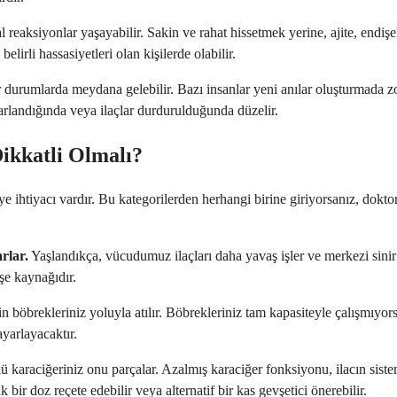
l reaksiyonlar yaşayabilir. Sakin ve rahat hissetmek yerine, ajite, endişe
lirli hassasiyetleri olan kişilerde olabilir.
ir durumlarda meydana gelebilir. Bazı insanlar yeni anılar oluşturmada 
ayarlandığında veya ilaçlar durdurulduğunda düzelir.
ikkatli Olmalı?
meye ihtiyacı vardır. Bu kategorilerden herhangi birine giriyorsanız, d
arlar.
Yaşlandıkça, vücudumuz ilaçları daha yavaş işler ve merkezi sinir si
şe kaynağıdır.
 böbrekleriniz yoluyla atılır. Böbrekleriniz tam kapasiteyle çalışmıyors
yarlayacaktır.
 karaciğeriniz onu parçalar. Azalmış karaciğer fonksiyonu, ilacın sist
bir doz reçete edebilir veya alternatif bir kas gevşetici önerebilir.