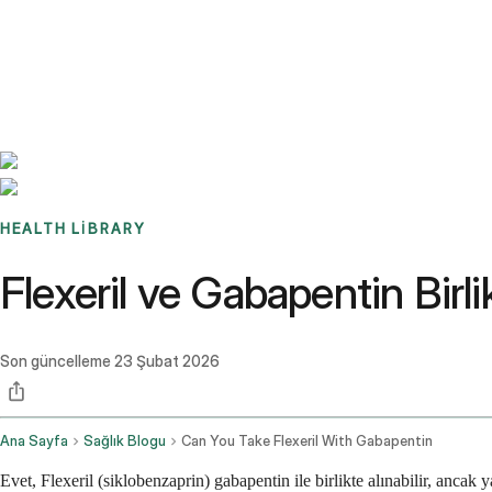
Benchmarks
Stories
FAQ
Sign up / Log in
HEALTH LIBRARY
Flexeril ve Gabapentin Birlik
Son güncelleme
23 Şubat 2026
Ana Sayfa
Sağlık Blogu
Can You Take Flexeril With Gabapentin
Evet, Flexeril (siklobenzaprin) gabapentin ile birlikte alınabilir, anca