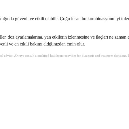
dığında güvenli ve etkili olabilir. Çoğu insan bu kombinasyonu iyi tolere
ler, doz ayarlamalarına, yan etkilerin izlenmesine ve ilaçları ne zaman
li ve en etkili bakımı aldığınızdan emin olur.
ical advice. Always consult a qualified healthcare provider for diagnosis and treatment decisions