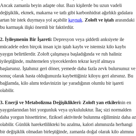
Ancak zamanla beyin adapte olur. Bazı kişilerde bu uzun vadeli
değişiklik, ekmek, makarna ve tatlı gibi karbonhidrat ağırlıklı gıdalara
artan bir istek duymaya yol açabilir
kaynak
.
Zoloft ve iştah
arasındaki
bu karmaşık ilişki önemli bir faktördür.
2. İyileşmenin Bir İşareti:
Depresyon veya şiddetli anksiyete ile
mücadele eden birçok insan için iştah kaybı ve istemsiz kilo kaybı
yaygın belirtilerdir. Zoloft çalışmaya başladığında ve ruh haliniz
iyileştiğinde, muhtemelen yiyeceklerden tekrar keyif almaya
başlarsınız. İştahınız geri döner, yemede daha fazla zevk bulursunuz ve
sonuç olarak hasta olduğunuzda kaybettiğiniz kiloyu geri alırsınız. Bu
bağlamda, kilo alımı tedavinizin işe yaradığının olumlu bir işareti
olabilir.
3. Enerji ve Metabolizma Değişiklikleri:
Zoloft yan etkileri
nin en
yaygınlarından biri yorgunluk veya uykululuktur. İlaç sizi normalden
daha yorgun hissettirirse, fiziksel aktivitede bulunma eğiliminiz daha az
olabilir. Günlük hareketlilikteki bu azalma, kalori alımınızda herhangi
bir değişiklik olmadan birleştiğinde, zamanla doğal olarak kilo alımına