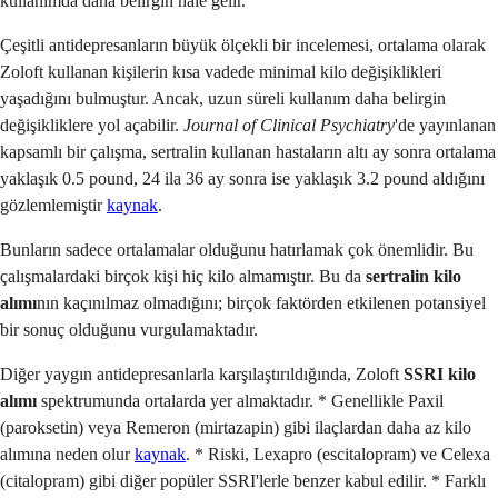
kullanımda daha belirgin hale gelir.
Çeşitli antidepresanların büyük ölçekli bir incelemesi, ortalama olarak
Zoloft kullanan kişilerin kısa vadede minimal kilo değişiklikleri
yaşadığını bulmuştur. Ancak, uzun süreli kullanım daha belirgin
değişikliklere yol açabilir.
Journal of Clinical Psychiatry
'de yayınlanan
kapsamlı bir çalışma, sertralin kullanan hastaların altı ay sonra ortalama
yaklaşık 0.5 pound, 24 ila 36 ay sonra ise yaklaşık 3.2 pound aldığını
gözlemlemiştir
kaynak
.
Bunların sadece ortalamalar olduğunu hatırlamak çok önemlidir. Bu
çalışmalardaki birçok kişi hiç kilo almamıştır. Bu da
sertralin kilo
alımı
nın kaçınılmaz olmadığını; birçok faktörden etkilenen potansiyel
bir sonuç olduğunu vurgulamaktadır.
Diğer yaygın antidepresanlarla karşılaştırıldığında, Zoloft
SSRI kilo
alımı
spektrumunda ortalarda yer almaktadır. * Genellikle Paxil
(paroksetin) veya Remeron (mirtazapin) gibi ilaçlardan daha az kilo
alımına neden olur
kaynak
. * Riski, Lexapro (escitalopram) ve Celexa
(citalopram) gibi diğer popüler SSRI'lerle benzer kabul edilir. * Farklı