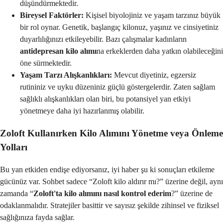
düşündürmektedir.
Bireysel Faktörler:
Kişisel biyolojiniz ve yaşam tarzınız büyük
bir rol oynar. Genetik, başlangıç kilonuz, yaşınız ve cinsiyetiniz
duyarlılığınızı etkileyebilir. Bazı çalışmalar kadınların
antidepresan kilo alımı
na erkeklerden daha yatkın olabileceğini
öne sürmektedir.
Yaşam Tarzı Alışkanlıkları:
Mevcut diyetiniz, egzersiz
rutininiz ve uyku düzeniniz güçlü göstergelerdir. Zaten sağlam
sağlıklı alışkanlıkları olan biri, bu potansiyel yan etkiyi
yönetmeye daha iyi hazırlanmış olabilir.
Zoloft Kullanırken Kilo Alımını Yönetme veya Önleme
Yolları
Bu yan etkiden endişe ediyorsanız, iyi haber şu ki sonuçları etkileme
gücünüz var. Sohbet sadece “Zoloft kilo aldırır mı?” üzerine değil, aynı
zamanda “
Zoloft'ta kilo alımını nasıl kontrol ederim
?” üzerine de
odaklanmalıdır. Stratejiler basittir ve sayısız şekilde zihinsel ve fiziksel
sağlığınıza fayda sağlar.