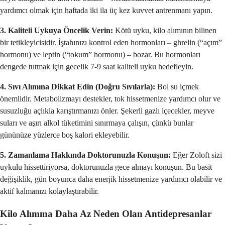
yardımcı olmak için haftada iki ila üç kez kuvvet antrenmanı yapın.
3. Kaliteli Uykuya Öncelik Verin:
Kötü uyku, kilo alımının bilinen
bir tetikleyicisidir. İştahınızı kontrol eden hormonları – ghrelin (“açım”
hormonu) ve leptin (“tokum” hormonu) – bozar. Bu hormonları
dengede tutmak için gecelik 7-9 saat kaliteli uyku hedefleyin.
4. Sıvı Alımına Dikkat Edin (Doğru Sıvılarla):
Bol su içmek
önemlidir. Metabolizmayı destekler, tok hissetmenize yardımcı olur ve
susuzluğu açlıkla karıştırmanızı önler. Şekerli gazlı içecekler, meyve
suları ve aşırı alkol tüketimini sınırmaya çalışın, çünkü bunlar
gününüze yüzlerce boş kalori ekleyebilir.
5. Zamanlama Hakkında Doktorunuzla Konuşun:
Eğer Zoloft sizi
uykulu hissettiriyorsa, doktorunuzla gece almayı konuşun. Bu basit
değişiklik, gün boyunca daha enerjik hissetmenize yardımcı olabilir ve
aktif kalmanızı kolaylaştırabilir.
Kilo Alımına Daha Az Neden Olan Antidepresanlar