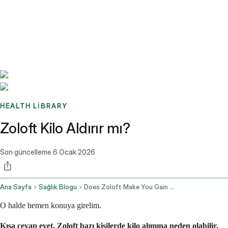
Benchmarks
Stories
FAQ
Sign up / Log in
HEALTH LIBRARY
Zoloft Kilo Aldırır mı?
Son güncelleme
6 Ocak 2026
Ana Sayfa
Sağlık Blogu
Does Zoloft Make You Gain Weight
O halde hemen konuya girelim.
Kısa cevap evet, Zoloft bazı kişilerde kilo alımına neden olabilir.