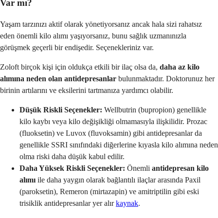
Var mı?
Yaşam tarzınızı aktif olarak yönetiyorsanız ancak hala sizi rahatsız
eden önemli kilo alımı yaşıyorsanız, bunu sağlık uzmanınızla
görüşmek geçerli bir endişedir. Seçenekleriniz var.
Zoloft birçok kişi için oldukça etkili bir ilaç olsa da,
daha az kilo
alımına neden olan antidepresanlar
bulunmaktadır. Doktorunuz her
birinin artılarını ve eksilerini tartmanıza yardımcı olabilir.
Düşük Riskli Seçenekler:
Wellbutrin (bupropion) genellikle
kilo kaybı veya kilo değişikliği olmamasıyla ilişkilidir. Prozac
(fluoksetin) ve Luvox (fluvoksamin) gibi antidepresanlar da
genellikle SSRI sınıfındaki diğerlerine kıyasla kilo alımına neden
olma riski daha düşük kabul edilir.
Daha Yüksek Riskli Seçenekler:
Önemli
antidepresan kilo
alımı
ile daha yaygın olarak bağlantılı ilaçlar arasında Paxil
(paroksetin), Remeron (mirtazapin) ve amitriptilin gibi eski
trisiklik antidepresanlar yer alır
kaynak
.