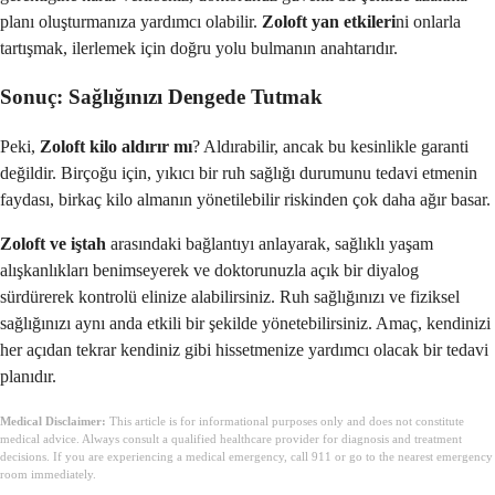
planı oluşturmanıza yardımcı olabilir.
Zoloft yan etkileri
ni onlarla
tartışmak, ilerlemek için doğru yolu bulmanın anahtarıdır.
Sonuç: Sağlığınızı Dengede Tutmak
Peki,
Zoloft kilo aldırır mı
? Aldırabilir, ancak bu kesinlikle garanti
değildir. Birçoğu için, yıkıcı bir ruh sağlığı durumunu tedavi etmenin
faydası, birkaç kilo almanın yönetilebilir riskinden çok daha ağır basar.
Zoloft ve iştah
arasındaki bağlantıyı anlayarak, sağlıklı yaşam
alışkanlıkları benimseyerek ve doktorunuzla açık bir diyalog
sürdürerek kontrolü elinize alabilirsiniz. Ruh sağlığınızı ve fiziksel
sağlığınızı aynı anda etkili bir şekilde yönetebilirsiniz. Amaç, kendinizi
her açıdan tekrar kendiniz gibi hissetmenize yardımcı olacak bir tedavi
planıdır.
Medical Disclaimer:
This article is for informational purposes only and does not constitute
medical advice. Always consult a qualified healthcare provider for diagnosis and treatment
decisions. If you are experiencing a medical emergency, call 911 or go to the nearest emergency
room immediately.