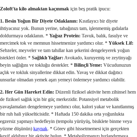
Zoloft'ta kilo almaktan kaçınmak
için beş pratik ipucu:
1. Besin Yoğun Bir Diyete Odaklanın:
Kısıtlayıcı bir diyete
ihtiyacınız yok. Bunun yerine, tabağınızı tam, işlenmemiş gıdalarla
doldurmaya odaklanın. *
Yağsız Protein:
Tavuk, balık, fasulye ve
mercimek tok ve memnun hissetmenize yardımcı olur. *
Yüksek Lif:
Sebzeler, meyveler ve tam tahıllar kan şekerini dengeleyerek yoğun
istekleri önler. *
Sağlıklı Yağlar:
Avokado, kuruyemiş ve zeytinyağı
beyin sağlığını ve tokluğu destekler. *
Bilinçli Yeme:
Vücudunuzun
açlık ve tokluk sinyallerine dikkat edin. Yavaş ve dikkat dağıtıcı
unsurlar olmadan yemek aşırı yemeyi önlemeye yardımcı olabilir.
2. Her Gün Hareket Edin:
Düzenli fiziksel aktivite hem zihinsel hem
de fiziksel sağlık için bir güç merkezidir. Potansiyel metabolik
yavaşlamaları dengelemeye yardımcı olur, kalori yakar ve kanıtlanmış
bir ruh hali yükselticisidir. * Haftada 150 dakika orta yoğunlukta
egzersiz yapmayı hedefleyin (tempolu yürüyüş, bisiklete binme veya
yüzme düşünün)
kaynak
. * Görev gibi hissetmemesi için gerçekten
keyif aldığınız bir aktivite bulun. * Metabolizmanızı hızlandırmaya