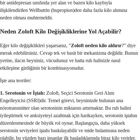
bir antidepresan sınıfında yer alan ve bazen kilo kaybıyla
ilişkilendirilen Wellbutrin (bupropion)den daha fazla kilo alımına
neden olması muhtemeldir.
Neden Zoloft Kilo Değişikliklerine Yol Açabilir?
Eğer kilo değişiklikleri yaşarsanız, “
Zoloft neden kilo aldırır
?” diye
merak edebilirsiniz. Cevap tek ve basit bir mekanizma değildir. Bunun
yerine, ilacın beyniniz, vücudunuz ve hatta ruh halinizle nasıl
etkileşime girdiğinin bir kombinasyonudur.
İşte ana teoriler:
1. Serotonin ve İştah:
Zoloft, Seçici Serotonin Geri Alım
Engelleyicisi (SSRI)dir. Temel görevi, beyninizde bulunan ana
nörotransmitter olan serotoninin miktarını artırmaktır. Bu ruh halini
iyileştirmek ve anksiyeteyi azaltmak için harikayken, serotonin iştahın
düzenlenmesinde de büyük rol oynar. Başlangıçta, daha yüksek
serotonin seviyeleri iştahı baskılayabilir ve mide bulantısına neden
olabilir, bu yüzden bazı insanlar ilk başladıklarında biraz kilo verirler.