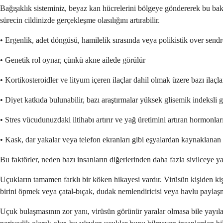
Bağışıklık sisteminiz, beyaz kan hücrelerini bölgeye göndererek bu bakte
sürecin cildinizde gerçekleşme olasılığını artırabilir.
• Ergenlik, adet döngüsü, hamilelik sırasında veya polikistik over sen
• Genetik rol oynar, çünkü akne ailede görülür
• Kortikosteroidler ve lityum içeren ilaçlar dahil olmak üzere bazı ilaçla
• Diyet katkıda bulunabilir, bazı araştırmalar yüksek glisemik indeksli g
• Stres vücudunuzdaki iltihabı artırır ve yağ üretimini artıran hormonları
• Kask, dar yakalar veya telefon ekranları gibi eşyalardan kaynaklanan 
Bu faktörler, neden bazı insanların diğerlerinden daha fazla sivilceye ya
Uçukların tamamen farklı bir köken hikayesi vardır. Virüsün kişiden ki
birini öpmek veya çatal-bıçak, dudak nemlendiricisi veya havlu paylaşma
Uçuk bulaşmasının zor yanı, virüsün görünür yaralar olmasa bile yayıla