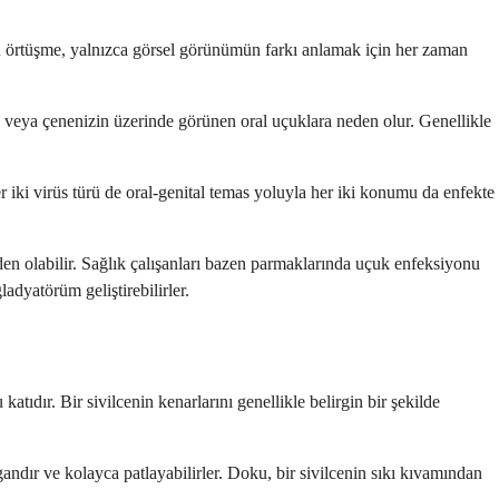
bu örtüşme, yalnızca görsel görünümün farkı anlamak için her zaman
n veya çenenizin üzerinde görünen oral uçuklara neden olur. Genellikle
 iki virüs türü de oral-genital temas yoluyla her iki konumu da enfekte
eden olabilir. Sağlık çalışanları bazen parmaklarında uçuk enfeksiyonu
adyatörüm geliştirebilirler.
atıdır. Bir sivilcenin kenarlarını genellikle belirgin bir şekilde
andır ve kolayca patlayabilirler. Doku, bir sivilcenin sıkı kıvamından