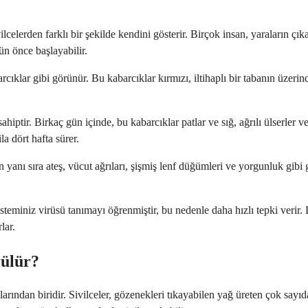
vilcelerden farklı bir şekilde kendini gösterir. Birçok insan, yaraların 
ün önce başlayabilir.
cıklar gibi görünür. Bu kabarcıklar kırmızı, iltihaplı bir tabanın üzerin
sahiptir. Birkaç gün içinde, bu kabarcıklar patlar ve sığ, ağrılı ülserler 
la dört hafta sürer.
n yanı sıra ateş, vücut ağrıları, şişmiş lenf düğümleri ve yorgunluk gibi gr
isteminiz virüsü tanımayı öğrenmiştir, bu nedenle daha hızlı tepki verir. 
lar.
rülür?
ından biridir. Sivilceler, gözenekleri tıkayabilen yağ üreten çok sayıda