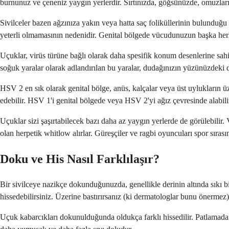
burnunuz ve çeneniz yaygın yerlerdir. Sırtınızda, göğsünüzde, omuzlarını
Sivilceler bazen ağzınıza yakın veya hatta saç foliküllerinin bulunduğ
yeterli olmamasının nedenidir. Genital bölgede vücudunuzun başka herha
Uçuklar, virüs türüne bağlı olarak daha spesifik konum desenlerine sah
soğuk yaralar olarak adlandırılan bu yaralar, dudağınızın yüzünüzdeki der
HSV 2 en sık olarak genital bölge, anüs, kalçalar veya üst uylukların ü
edebilir. HSV 1'i genital bölgede veya HSV 2'yi ağız çevresinde alabili
Uçuklar sizi şaşırtabilecek bazı daha az yaygın yerlerde de görülebilir
olan herpetik whitlow alırlar. Güreşçiler ve ragbi oyuncuları spor sıras
Doku ve His Nasıl Farklılaşır?
Bir sivilceye nazikçe dokunduğunuzda, genellikle derinin altında sıkı bir 
hissedebilirsiniz. Üzerine bastırırsanız (ki dermatologlar bunu önermez), 
Uçuk kabarcıkları dokunulduğunda oldukça farklı hissedilir. Patlamadan 