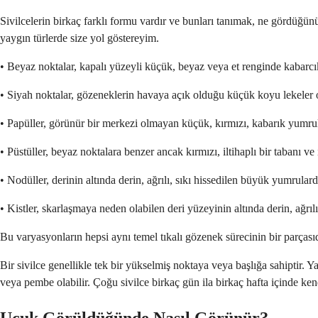
Sivilcelerin birkaç farklı formu vardır ve bunları tanımak, ne gördüğünü
yaygın türlerde size yol göstereyim.
• Beyaz noktalar, kapalı yüzeyli küçük, beyaz veya et renginde kabarcı
• Siyah noktalar, gözeneklerin havaya açık olduğu küçük koyu lekeler 
• Papüller, görünür bir merkezi olmayan küçük, kırmızı, kabarık yumrul
• Püstüller, beyaz noktalara benzer ancak kırmızı, iltihaplı bir tabanı ve
• Nodüller, derinin altında derin, ağrılı, sıkı hissedilen büyük yumrulard
• Kistler, skarlaşmaya neden olabilen deri yüzeyinin altında derin, ağrılı
Bu varyasyonların hepsi aynı temel tıkalı gözenek sürecinin bir parçasıdı
Bir sivilce genellikle tek bir yükselmiş noktaya veya başlığa sahiptir. 
veya pembe olabilir. Çoğu sivilce birkaç gün ila birkaç hafta içinde ke
Uçuk Görüldüğünde Nasıl Görünür?