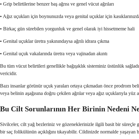
• Grip belirtilerine benzer baş ağrısı ve genel vücut ağrıları
• Ağız uçukları için boynunuzda veya genital uçuklar için kasıklarınızd
• Birkaç gün sürebilen yorgunluk ve genel olarak iyi hissetmeme hali
• Genital uçuklar üretra yakınındaysa ağrılı idrara çıkma
• Genital uçuk vakalarında üretra veya vajinadan akıntı
Bu tüm vücut belirtileri genellikle bağışıklık sisteminiz üstünlük sağlad
vericidir.
Bazı insanlar görünür uçuk yaraları ortaya çıkmadan önce prodrom belirt
veya belinin aşağısına doğru çekilen ağrılar veya ağız uçuklarıyla yüz ağrı
Bu Cilt Sorunlarının Her Birinin Nedeni N
Sivilceler, cilt yağ bezleriniz ve gözeneklerinizle ilgili basit bir süreçl
bir saç folikülünün açıklığını tıkayabilir. Cildinizde normalde yaşayan ba