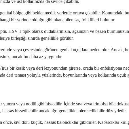
zda ve üst kollarınızda da sivilce çıkabilir.
u genital bölge gibi beklenmedik yerlerde ortaya çıkabilir. Konumdaki 
ngi bir yerinde olduğu gibi tıkanabilen saç folikülleri bulunur.
iptir. HSV 1 tipik olarak dudaklarınızın, ağzınızın ve bazen burnunuzu
iye birleştiği sınırda genellikle görülür.
zerinde veya çevresinde görünen genital uçuklara neden olur. Ancak, her
rsiniz, ancak bu daha az yaygındır.
. Virüs bir kesik veya deri lezyonundan girerse, orada bir enfeksiyona n
ında deri teması yoluyla yüzlerinde, boyunlarında veya kollarında uçuk gl
yumru veya nodül gibi hissedilir. İçinde sıvı veya irin olsa bile dokusu k
hassas hissedilebilir ancak ağrı genellikle tolere edilebilir düzeydedir.
önce, sıvı dolu küçük, hassas baloncuklar gibidirler. Kabarcıklar kırılg