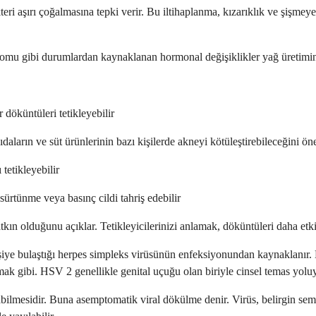
ri aşırı çoğalmasına tepki verir. Bu iltihaplanma, kızarıklık ve şişmeye
dromu gibi durumlardan kaynaklanan hormonal değişiklikler yağ üretimini
r döküntüleri tetikleyebilir
ıdaların ve süt ürünlerinin bazı kişilerde akneyi kötüleştirebileceğini ö
 tetikleyebilir
sürtünme veya basınç cildi tahriş edebilir
tkın olduğunu açıklar. Tetikleyicilerinizi anlamak, döküntüleri daha etki
şiye bulaştığı herpes simpleks virüsünün enfeksiyonundan kaynaklanır. H
k gibi. HSV 2 genellikle genital uçuğu olan biriyle cinsel temas yoluyl
bilmesidir. Buna asemptomatik viral dökülme denir. Virüs, belirgin sem