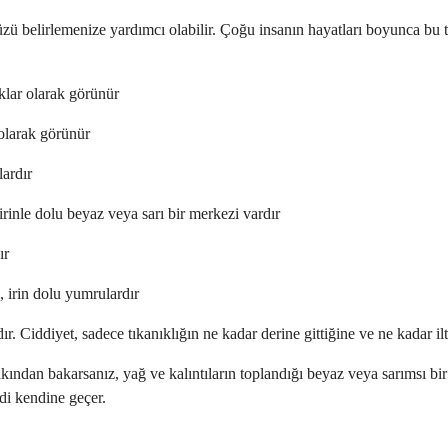
zü belirlemenize yardımcı olabilir. Çoğu insanın hayatları boyunca bu tür
klar olarak görünür
olarak görünür
ardır
 irinle dolu beyaz veya sarı bir merkezi vardır
ır
, irin dolu yumrulardır
r. Ciddiyet, sadece tıkanıklığın ne kadar derine gittiğine ve ne kadar ilt
Yakından bakarsanız, yağ ve kalıntıların toplandığı beyaz veya sarımsı bi
ndi kendine geçer.