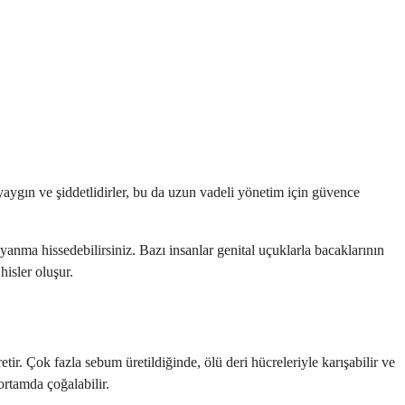
z yaygın ve şiddetlidirler, bu da uzun vadeli yönetim için güvence
yanma hissedebilirsiniz. Bazı insanlar genital uçuklarla bacaklarının
hisler oluşur.
retir. Çok fazla sebum üretildiğinde, ölü deri hücreleriyle karışabilir ve
 ortamda çoğalabilir.