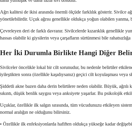
daha yumuşak ve daha fazla sıvı doludur.
Ağrı kalitesi de ikisi arasında önemli ölçüde farklılık gösterir. Sivilce a
yönetilebilirdir. Uçuk ağrısı genellikle oldukça yoğun olabilen yanma, bat
Çevreleyen deri de farklı davranır. Sivilcelerde kızarıklık genellikle y
hassas olabilir ki giysilerin veya çarşafların sürtünmesi bile rahatsızlığa
Her İki Durumla Birlikte Hangi Diğer Beli
Sivilceler öncelikle lokal bir cilt sorunudur, bu nedenle belirtiler etkil
iyileştikten sonra (özellikle kaşıdıysanız) geçici cilt koyulaşması veya s
Şiddetli akne bazen daha derin belirtilere neden olabilir. Büyük, ağrılı k
sıkıntı, düşük benlik saygısı veya anksiyete yaşarlar. Bu psikolojik etkile
Uçuklar, özellikle ilk salgın sırasında, tüm vücudunuzu etkileyen sistem
normal aralığın ne olduğunu bilirsiniz.
• Özellikle ilk enfeksiyonlarda hafiften oldukça yükseğe kadar değişebi