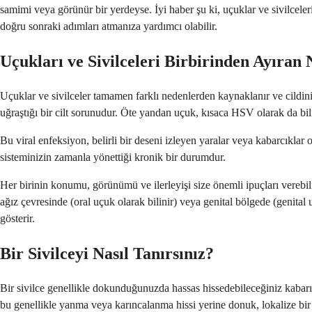
samimi veya görünür bir yerdeyse. İyi haber şu ki, uçuklar ve sivilcelerin
doğru sonraki adımları atmanıza yardımcı olabilir.
Uçukları ve Sivilceleri Birbirinden Ayıran 
Uçuklar ve sivilceler tamamen farklı nedenlerden kaynaklanır ve cildinizd
uğraştığı bir cilt sorunudur. Öte yandan uçuk, kısaca HSV olarak da bi
Bu viral enfeksiyon, belirli bir deseni izleyen yaralar veya kabarcıklar o
sisteminizin zamanla yönettiği kronik bir durumdur.
Her birinin konumu, görünümü ve ilerleyişi size önemli ipuçları verebili
ağız çevresinde (oral uçuk olarak bilinir) veya genital bölgede (genital u
gösterir.
Bir Sivilceyi Nasıl Tanırsınız?
Bir sivilce genellikle dokunduğunuzda hassas hissedebileceğiniz kabarık
bu genellikle yanma veya karıncalanma hissi yerine donuk, lokalize bir r