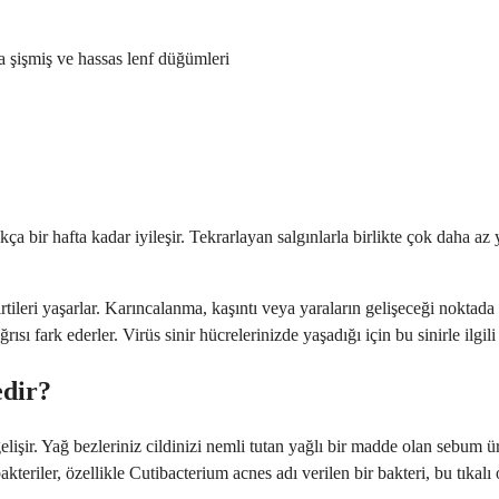
a şişmiş ve hassas lenf düğümleri
ıkça bir hafta kadar iyileşir. Tekrarlayan salgınlarla birlikte çok daha a
ileri yaşarlar. Karıncalanma, kaşıntı veya yaraların gelişeceği noktada 
sı fark ederler. Virüs sinir hücrelerinizde yaşadığı için bu sinirle ilgili 
edir?
e gelişir. Yağ bezleriniz cildinizi nemli tutan yağlı bir madde olan sebum ü
kteriler, özellikle Cutibacterium acnes adı verilen bir bakteri, bu tıkalı