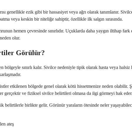
ğrısı genellikle ezik gibi bir hassasiyet veya ağrı olarak tanımlanır. Sivi
ma veya keskin bir niteliğe sahiptir, özellikle ilk salgın sırasında.
umrunun hemen çevresinde sınırlıdır. Uçuklarda daha yaygın iltihap fark 
 neden olur.
rtiler Görülür?
enen bölgeyle sınırlı kalır. Sivilce nedeniyle tipik olarak hasta veya hal
karlaşmadır.
istler etkilenen bölgede genel olarak kötü hissetmenize neden olabilir. Şi
r gerçektir ve fiziksel sivilce belirtileri olmasa da ilgi görmeyi hak eder
ik belirtilerle birlikte gelir. Görünür yaraların ötesinde neler yaşayabi
len ateş