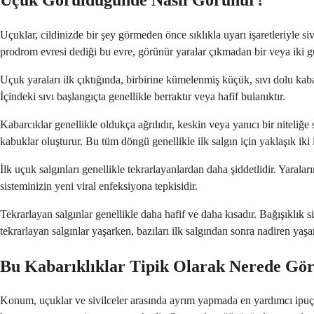
Uçuklar, cildinizde bir şey görmeden önce sıklıkla uyarı işaretleriyle si
prodrom evresi dediği bu evre, görünür yaralar çıkmadan bir veya iki g
Uçuk yaraları ilk çıktığında, birbirine kümelenmiş küçük, sıvı dolu kabar
İçindeki sıvı başlangıçta genellikle berraktır veya hafif bulanıktır.
Kabarcıklar genellikle oldukça ağrılıdır, keskin veya yanıcı bir niteliğe 
kabuklar oluşturur. Bu tüm döngü genellikle ilk salgın için yaklaşık iki i
İlk uçuk salgınları genellikle tekrarlayanlardan daha şiddetlidir. Yaraları
sisteminizin yeni viral enfeksiyona tepkisidir.
Tekrarlayan salgınlar genellikle daha hafif ve daha kısadır. Bağışıklık s
tekrarlayan salgınlar yaşarken, bazıları ilk salgından sonra nadiren yaşar
Bu Kabarıklıklar Tipik Olarak Nerede Gö
Konum, uçuklar ve sivilceler arasında ayrım yapmada en yardımcı ipuçlar