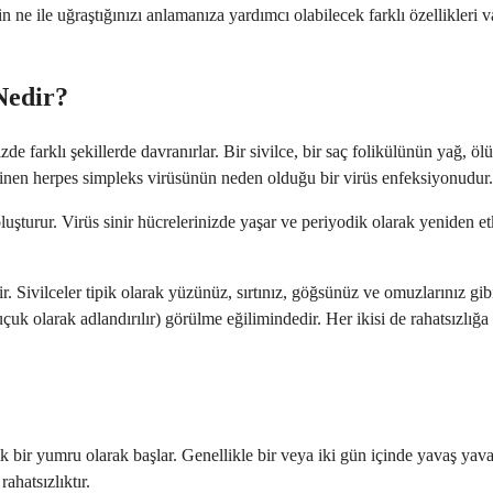
 ne ile uğraştığınızı anlamanıza yardımcı olabilecek farklı özellikleri va
Nedir?
e farklı şekillerde davranırlar. Bir sivilce, bir saç folikülünün yağ, ölü
linen herpes simpleks virüsünün neden olduğu bir virüs enfeksiyonudur.
luşturur. Virüs sinir hücrelerinizde yaşar ve periyodik olarak yeniden etki
r. Sivilceler tipik olarak yüzünüz, sırtınız, göğsünüz ve omuzlarınız gib
çuk olarak adlandırılır) görülme eğilimindedir. Her ikisi de rahatsızlığa n
 bir yumru olarak başlar. Genellikle bir veya iki gün içinde yavaş yavaş
ahatsızlıktır.