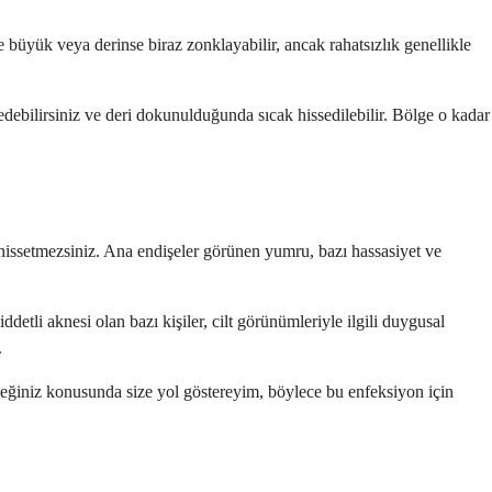
lce büyük veya derinse biraz zonklayabilir, ancak rahatsızlık genellikle
edebilirsiniz ve deri dokunulduğunda sıcak hissedilebilir. Bölge o kadar
siz hissetmezsiniz. Ana endişeler görünen yumru, bazı hassasiyet ve
ddetli aknesi olan bazı kişiler, cilt görünümleriyle ilgili duygusal
.
leceğiniz konusunda size yol göstereyim, böylece bu enfeksiyon için