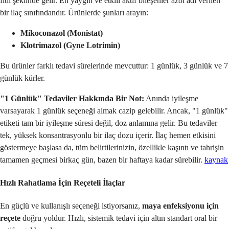
fitil şeklinde gelir. En yaygın ve etkili aktif bileşenler azol adı verilen
bir ilaç sınıfındandır. Ürünlerde şunları arayın:
Mikoconazol (Monistat)
Klotrimazol (Gyne Lotrimin)
Bu ürünler farklı tedavi sürelerinde mevcuttur: 1 günlük, 3 günlük ve 7
günlük kürler.
"1 Günlük" Tedaviler Hakkında Bir Not:
Anında iyileşme
varsayarak 1 günlük seçeneği almak cazip gelebilir. Ancak, "1 günlük"
etiketi tam bir iyileşme süresi değil, doz anlamına gelir. Bu tedaviler
tek, yüksek konsantrasyonlu bir ilaç dozu içerir. İlaç hemen etkisini
göstermeye başlasa da, tüm belirtilerinizin, özellikle kaşıntı ve tahrişin
tamamen geçmesi birkaç gün, bazen bir haftaya kadar sürebilir.
kaynak
Hızlı Rahatlama İçin Reçeteli İlaçlar
En güçlü ve kullanışlı seçeneği istiyorsanız,
maya enfeksiyonu için
reçete
doğru yoldur. Hızlı, sistemik tedavi için altın standart oral bir