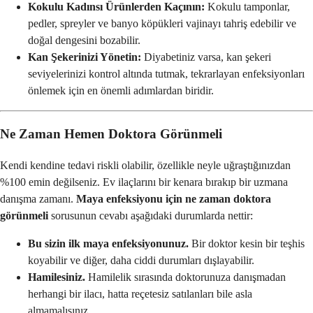
Kokulu Kadınsı Ürünlerden Kaçının:
Kokulu tamponlar,
pedler, spreyler ve banyo köpükleri vajinayı tahriş edebilir ve
doğal dengesini bozabilir.
Kan Şekerinizi Yönetin:
Diyabetiniz varsa, kan şekeri
seviyelerinizi kontrol altında tutmak, tekrarlayan enfeksiyonları
önlemek için en önemli adımlardan biridir.
Ne Zaman Hemen Doktora Görünmeli
Kendi kendine tedavi riskli olabilir, özellikle neyle uğraştığınızdan
%100 emin değilseniz. Ev ilaçlarını bir kenara bırakıp bir uzmana
danışma zamanı.
Maya enfeksiyonu için ne zaman doktora
görünmeli
sorusunun cevabı aşağıdaki durumlarda nettir:
Bu sizin ilk maya enfeksiyonunuz.
Bir doktor kesin bir teşhis
koyabilir ve diğer, daha ciddi durumları dışlayabilir.
Hamilesiniz.
Hamilelik sırasında doktorunuza danışmadan
herhangi bir ilacı, hatta reçetesiz satılanları bile asla
almamalısınız.