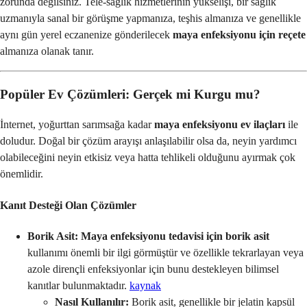
zorunda değilsiniz. Tele-sağlık hizmetlerinin yükselişi, bir sağlık
uzmanıyla sanal bir görüşme yapmanıza, teşhis almanıza ve genellikle
aynı gün yerel eczanenize gönderilecek
maya enfeksiyonu için reçete
almanıza olanak tanır.
Popüler Ev Çözümleri: Gerçek mi Kurgu mu?
İnternet, yoğurttan sarımsağa kadar
maya enfeksiyonu ev ilaçları
ile
doludur. Doğal bir çözüm arayışı anlaşılabilir olsa da, neyin yardımcı
olabileceğini neyin etkisiz veya hatta tehlikeli olduğunu ayırmak çok
önemlidir.
Kanıt Desteği Olan Çözümler
Borik Asit:
Maya enfeksiyonu tedavisi için borik asit
kullanımı önemli bir ilgi görmüştür ve özellikle tekrarlayan veya
azole dirençli enfeksiyonlar için bunu destekleyen bilimsel
kanıtlar bulunmaktadır.
kaynak
Nasıl Kullanılır:
Borik asit, genellikle bir jelatin kapsül