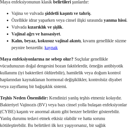
Maya enfeksiyonunun klasik
belirtileri
şunlardır:
Vajina ve vulvada
şiddetli kaşıntı ve tahriş
.
Özellikle idrar yaparken veya cinsel ilişki sırasında
yanma hissi
.
Vulvada
kızarıklık ve şişlik
.
Vajinal ağrı ve hassasiyet
.
Kalın, beyaz, kokusuz vajinal akıntı
, kıvamı genellikle süzme
peynire benzetilir.
kaynak
Maya enfeksiyonlarına ne sebep olur?
Suçlular genellikle
vücudunuzun doğal dengesini bozan faktörlerdir, örneğin antibiyotik
kullanımı (iyi bakterileri öldürebilir), hamilelik veya doğum kontrol
haplarından kaynaklanan hormonal değişiklikler, kontrolsüz diyabet
veya zayıflamış bir bağışıklık sistemi.
Teşhis Neden Önemlidir:
Kendinizi yanlış teşhis etmeniz kolaydır.
Bakteriyel Vajinozis (BV) veya bazı cinsel yolla bulaşan enfeksiyonlar
(CYBE) kaşıntı ve anormal akıntı gibi benzer belirtiler gösterebilir.
Yanlış durumu tedavi etmek etkisiz olabilir ve hatta sorunu
kötüleştirebilir. Bu belirtileri ilk kez yaşıyorsanız, bir sağlık