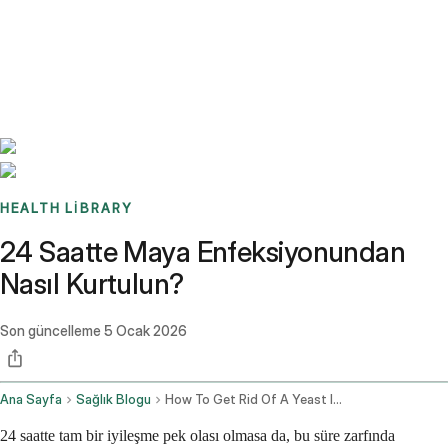
Benchmarks
Stories
FAQ
Sign up / Log in
HEALTH LIBRARY
24 Saatte Maya Enfeksiyonundan
Nasıl Kurtulun?
Son güncelleme
5 Ocak 2026
Ana Sayfa
Sağlık Blogu
How To Get Rid Of A Yeast Infection In 24 Hours
24 saatte tam bir iyileşme pek olası olmasa da, bu süre zarfında