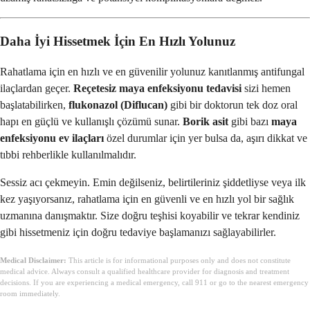
Daha İyi Hissetmek İçin En Hızlı Yolunuz
Rahatlama için en hızlı ve en güvenilir yolunuz kanıtlanmış antifungal
ilaçlardan geçer.
Reçetesiz maya enfeksiyonu tedavisi
sizi hemen
başlatabilirken,
flukonazol (Diflucan)
gibi bir doktorun tek doz oral
hapı en güçlü ve kullanışlı çözümü sunar.
Borik asit
gibi bazı
maya
enfeksiyonu ev ilaçları
özel durumlar için yer bulsa da, aşırı dikkat ve
tıbbi rehberlikle kullanılmalıdır.
Sessiz acı çekmeyin. Emin değilseniz, belirtileriniz şiddetliyse veya ilk
kez yaşıyorsanız, rahatlama için en güvenli ve en hızlı yol bir sağlık
uzmanına danışmaktır. Size doğru teşhisi koyabilir ve tekrar kendiniz
gibi hissetmeniz için doğru tedaviye başlamanızı sağlayabilirler.
Medical Disclaimer:
This article is for informational purposes only and does not constitute
medical advice. Always consult a qualified healthcare provider for diagnosis and treatment
decisions. If you are experiencing a medical emergency, call 911 or go to the nearest emergency
room immediately.