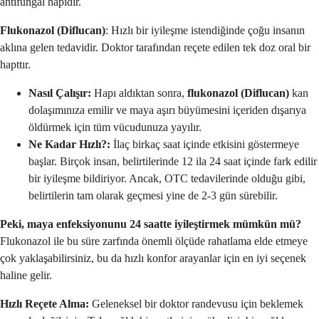
antifungal hapıdır.
Flukonazol (Diflucan)
: Hızlı bir iyileşme istendiğinde çoğu insanın
aklına gelen tedavidir. Doktor tarafından reçete edilen tek doz oral bir
hapttır.
Nasıl Çalışır:
Hapı aldıktan sonra,
flukonazol (Diflucan)
kan
dolaşımınıza emilir ve maya aşırı büyümesini içeriden dışarıya
öldürmek için tüm vücudunuza yayılır.
Ne Kadar Hızlı?:
İlaç birkaç saat içinde etkisini göstermeye
başlar. Birçok insan, belirtilerinde 12 ila 24 saat içinde fark edilir
bir iyileşme bildiriyor. Ancak, OTC tedavilerinde olduğu gibi,
belirtilerin tam olarak geçmesi yine de 2-3 gün sürebilir.
Peki, maya enfeksiyonunu 24 saatte iyileştirmek mümkün mü?
Flukonazol ile bu süre zarfında önemli ölçüde rahatlama elde etmeye
çok yaklaşabilirsiniz, bu da hızlı konfor arayanlar için en iyi seçenek
haline gelir.
Hızlı Reçete Alma:
Geleneksel bir doktor randevusu için beklemek