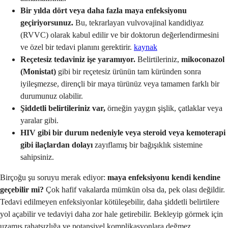
Bir yılda dört veya daha fazla maya enfeksiyonu
geçiriyorsunuz.
Bu, tekrarlayan vulvovajinal kandidiyaz
(RVVC) olarak kabul edilir ve bir doktorun değerlendirmesini
ve özel bir tedavi planını gerektirir.
kaynak
Reçetesiz tedaviniz işe yaramıyor.
Belirtileriniz,
mikoconazol
(Monistat)
gibi bir reçetesiz ürünün tam küründen sonra
iyileşmezse, dirençli bir maya türünüz veya tamamen farklı bir
durumunuz olabilir.
Şiddetli belirtileriniz var,
örneğin yaygın şişlik, çatlaklar veya
yaralar gibi.
HIV gibi bir durum nedeniyle veya steroid veya kemoterapi
gibi ilaçlardan dolayı
zayıflamış bir bağışıklık sistemine
sahipsiniz.
Birçoğu şu soruyu merak ediyor:
maya enfeksiyonu kendi kendine
geçebilir mi?
Çok hafif vakalarda mümkün olsa da, pek olası değildir.
Tedavi edilmeyen enfeksiyonlar kötüleşebilir, daha şiddetli belirtilere
yol açabilir ve tedaviyi daha zor hale getirebilir. Bekleyip görmek için
uzamış rahatsızlığa ve potansiyel komplikasyonlara değmez.