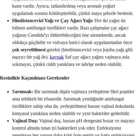
kanıt vardır. Ayrıca, tatlandırılmış veya aromalı yoğurt
uygulamak sorunu kötüleştirebilir, çünkü maya şekerle beslenir.
Hindistancevizi Yağı ve Çay Ağacı Yağı:
Her iki yağın da
bilinen antifungal özellikleri vardır. Bazı çalışmalar çay ağacı
yağının
Candida
'yı öldürebileceğini öne sürmektedir, ancak
oldukça güçlüdür ve vulvaya harici olarak uygulanmadan önce
çok seyreltilmesi
gerekir (hindistancevizi veya jojoba yağı gibi
taşıyıcı bir yağ ile).
kaynak
Saf çay ağacı yağını vajinaya asla
sokmayın, çünkü ciddi yanıklara ve tahrişe neden olabilir.
Kesinlikle Kaçınılması Gerekenler
Sarımsak:
Bir sarımsak dişini vajinaya yerleştirme fikri popüler
ama tehlikeli bir efsanedir. Sarımsak yendiğinde antifungal
özelliklere sahip olsa da, yerleştirilmesi hassas vajinal dokularda
kimyasal yanıklara neden olabilir ve yeni bakteriler getirebilir.
Vajinal Duş:
Vajinal duş, hassas pH dengesini bozar ve mayayı
kontrol altında tutan iyi bakterileri yok eder. Enfeksiyonu
neredeyse her zaman daha kötü hale getirir ve hatta enfeksiyonu