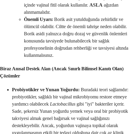
içinde vajinal fitil olarak kullanılır.
ASLA
ağızdan
alınmamalıdır.
Önemli Uyarı:
Borik asit yutulduğunda zehirlidir ve
ölümcül olabilir. Ciltte de önemli tahrişe neden olabilir.
Borik asidi yalnızca doğru dozaj ve güvenlik önlemleri
konusunda tavsiyede bulunabilecek bir sağlık
profesyonelinin doğrudan rehberliği ve tavsiyesi altında
kullanmalısınız.
Biraz Anısal Destek Alan (Ancak Sınırlı Bilimsel Kanıtı Olan)
Çözümler
Probiyotikler ve Yunan Yoğurdu:
Buradaki teori sağlamdır:
probiyotikler, sağlıklı bir vajinal mikrobiyomu restore etmeye
yardımcı olabilecek
Lactobacillus
gibi "iyi" bakteriler içerir.
Sade, şekersiz Yunan yoğurdu yemek veya oral bir probiyotik
takviyesi almak genel bağırsak ve vajinal sağlığınızı
destekleyebilir. Ancak, yoğurdun vajinaya topikal olarak
uygulanmasının etkili bir tedavi olduğuna dair çok az klinik