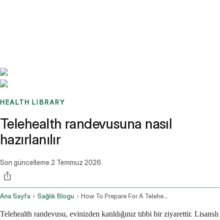
Benchmarks
Stories
FAQ
Sign up / Log in
HEALTH LIBRARY
Telehealth randevusuna nasıl
hazırlanılır
Son güncelleme
2 Temmuz 2026
Ana Sayfa
Sağlık Blogu
How To Prepare For A Telehealth Appointment Your Complete Checklist
Telehealth randevusu, evinizden katıldığınız tıbbi bir ziyarettir. Lisanslı