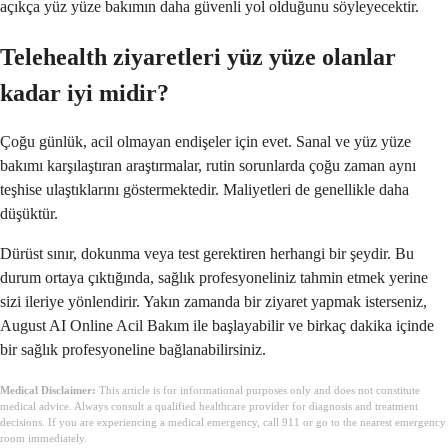
açıkça yüz yüze bakımın daha güvenli yol olduğunu söyleyecektir.
Telehealth ziyaretleri yüz yüze olanlar
kadar iyi midir?
Çoğu günlük, acil olmayan endişeler için evet. Sanal ve yüz yüze
bakımı karşılaştıran araştırmalar, rutin sorunlarda çoğu zaman aynı
teşhise ulaştıklarını göstermektedir. Maliyetleri de genellikle daha
düşüktür.
Dürüst sınır, dokunma veya test gerektiren herhangi bir şeydir. Bu
durum ortaya çıktığında, sağlık profesyoneliniz tahmin etmek yerine
sizi ileriye yönlendirir. Yakın zamanda bir ziyaret yapmak isterseniz,
August AI Online Acil Bakım ile başlayabilir ve birkaç dakika içinde
bir sağlık profesyoneline bağlanabilirsiniz.
Medical Disclaimer:
This article is for informational purposes only and does not constitute
medical advice. Always consult a qualified healthcare provider for diagnosis and treatment
decisions. If you are experiencing a medical emergency, call 911 or go to the nearest emergency
room immediately.