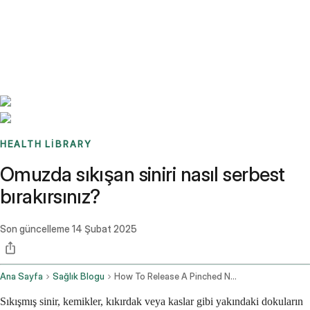
Benchmarks
Stories
FAQ
Sign up / Log in
HEALTH LIBRARY
Omuzda sıkışan siniri nasıl serbest
bırakırsınız?
Son güncelleme
14 Şubat 2025
Ana Sayfa
Sağlık Blogu
How To Release A Pinched Nerve In The Shoulder
Sıkışmış sinir, kemikler, kıkırdak veya kaslar gibi yakındaki dokuların