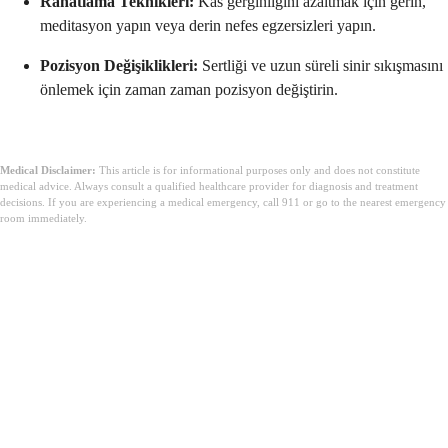
Rahatlama Teknikleri:
Kas gerginliğini azaltmak için gerin,
meditasyon yapın veya derin nefes egzersizleri yapın.
Pozisyon Değişiklikleri:
Sertliği ve uzun süreli sinir sıkışmasını
önlemek için zaman zaman pozisyon değiştirin.
Medical Disclaimer:
This article is for informational purposes only and does not constitute
medical advice. Always consult a qualified healthcare provider for diagnosis and treatment
decisions. If you are experiencing a medical emergency, call 911 or go to the nearest emergency
room immediately.