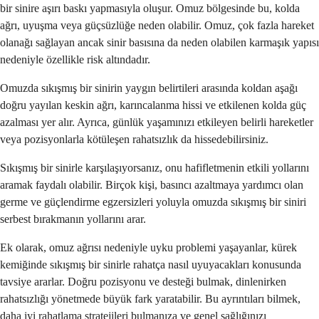
bir sinire aşırı baskı yapmasıyla oluşur. Omuz bölgesinde bu, kolda
ağrı, uyuşma veya güçsüzlüğe neden olabilir. Omuz, çok fazla hareket
olanağı sağlayan ancak sinir basısına da neden olabilen karmaşık yapısı
nedeniyle özellikle risk altındadır.
Omuzda sıkışmış bir sinirin yaygın belirtileri arasında koldan aşağı
doğru yayılan keskin ağrı, karıncalanma hissi ve etkilenen kolda güç
azalması yer alır. Ayrıca, günlük yaşamınızı etkileyen belirli hareketler
veya pozisyonlarla kötüleşen rahatsızlık da hissedebilirsiniz.
Sıkışmış bir sinirle karşılaşıyorsanız, onu hafifletmenin etkili yollarını
aramak faydalı olabilir. Birçok kişi, basıncı azaltmaya yardımcı olan
germe ve güçlendirme egzersizleri yoluyla omuzda sıkışmış bir siniri
serbest bırakmanın yollarını arar.
Ek olarak, omuz ağrısı nedeniyle uyku problemi yaşayanlar, kürek
kemiğinde sıkışmış bir sinirle rahatça nasıl uyuyacakları konusunda
tavsiye ararlar. Doğru pozisyonu ve desteği bulmak, dinlenirken
rahatsızlığı yönetmede büyük fark yaratabilir. Bu ayrıntıları bilmek,
daha iyi rahatlama stratejileri bulmanıza ve genel sağlığınızı