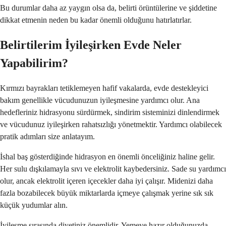
Bu durumlar daha az yaygın olsa da, belirti örüntülerine ve şiddetine
dikkat etmenin neden bu kadar önemli olduğunu hatırlatırlar.
Belirtilerim İyileşirken Evde Neler
Yapabilirim?
Kırmızı bayrakları tetiklemeyen hafif vakalarda, evde destekleyici
bakım genellikle vücudunuzun iyileşmesine yardımcı olur. Ana
hedefleriniz hidrasyonu sürdürmek, sindirim sisteminizi dinlendirmek
ve vücudunuz iyileşirken rahatsızlığı yönetmektir. Yardımcı olabilecek
pratik adımları size anlatayım.
İshal baş gösterdiğinde hidrasyon en önemli önceliğiniz haline gelir.
Her sulu dışkılamayla sıvı ve elektrolit kaybedersiniz. Sade su yardımcı
olur, ancak elektrolit içeren içecekler daha iyi çalışır. Midenizi daha
fazla bozabilecek büyük miktarlarda içmeye çalışmak yerine sık sık
küçük yudumlar alın.
İyileşme sırasında diyetiniz önemlidir. Yemeye hazır olduğunuzda,