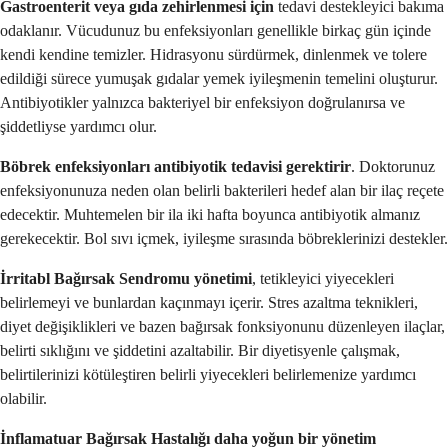
Gastroenterit veya gıda zehirlenmesi için
tedavi destekleyici bakıma
odaklanır. Vücudunuz bu enfeksiyonları genellikle birkaç gün içinde
kendi kendine temizler. Hidrasyonu sürdürmek, dinlenmek ve tolere
edildiği sürece yumuşak gıdalar yemek iyileşmenin temelini oluşturur.
Antibiyotikler yalnızca bakteriyel bir enfeksiyon doğrulanırsa ve
şiddetliyse yardımcı olur.
Böbrek enfeksiyonları antibiyotik tedavisi gerektirir
. Doktorunuz
enfeksiyonunuza neden olan belirli bakterileri hedef alan bir ilaç reçete
edecektir. Muhtemelen bir ila iki hafta boyunca antibiyotik almanız
gerekecektir. Bol sıvı içmek, iyileşme sırasında böbreklerinizi destekler.
İrritabl Bağırsak Sendromu yönetimi
, tetikleyici yiyecekleri
belirlemeyi ve bunlardan kaçınmayı içerir. Stres azaltma teknikleri,
diyet değişiklikleri ve bazen bağırsak fonksiyonunu düzenleyen ilaçlar,
belirti sıklığını ve şiddetini azaltabilir. Bir diyetisyenle çalışmak,
belirtilerinizi kötüleştiren belirli yiyecekleri belirlemenize yardımcı
olabilir.
İnflamatuar Bağırsak Hastalığı daha yoğun bir yönetim