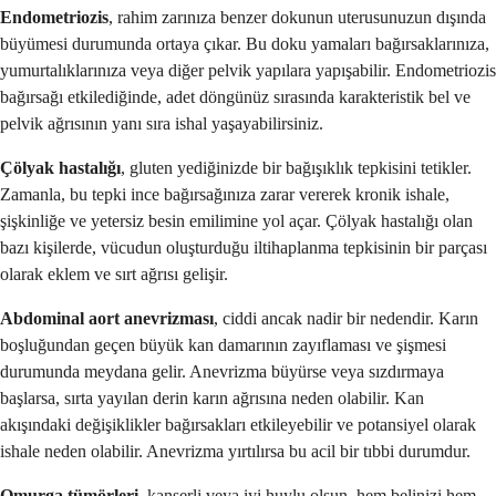
Endometriozis
, rahim zarınıza benzer dokunun uterusunuzun dışında
büyümesi durumunda ortaya çıkar. Bu doku yamaları bağırsaklarınıza,
yumurtalıklarınıza veya diğer pelvik yapılara yapışabilir. Endometriozis
bağırsağı etkilediğinde, adet döngünüz sırasında karakteristik bel ve
pelvik ağrısının yanı sıra ishal yaşayabilirsiniz.
Çölyak hastalığı
, gluten yediğinizde bir bağışıklık tepkisini tetikler.
Zamanla, bu tepki ince bağırsağınıza zarar vererek kronik ishale,
şişkinliğe ve yetersiz besin emilimine yol açar. Çölyak hastalığı olan
bazı kişilerde, vücudun oluşturduğu iltihaplanma tepkisinin bir parçası
olarak eklem ve sırt ağrısı gelişir.
Abdominal aort anevrizması
, ciddi ancak nadir bir nedendir. Karın
boşluğundan geçen büyük kan damarının zayıflaması ve şişmesi
durumunda meydana gelir. Anevrizma büyürse veya sızdırmaya
başlarsa, sırta yayılan derin karın ağrısına neden olabilir. Kan
akışındaki değişiklikler bağırsakları etkileyebilir ve potansiyel olarak
ishale neden olabilir. Anevrizma yırtılırsa bu acil bir tıbbi durumdur.
Omurga tümörleri
, kanserli veya iyi huylu olsun, hem belinizi hem