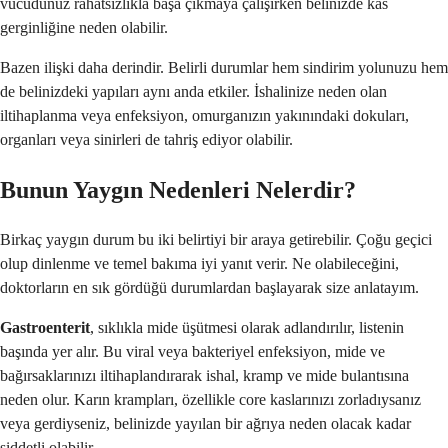
vücudunuz rahatsızlıkla başa çıkmaya çalışırken belinizde kas
gerginliğine neden olabilir.
Bazen ilişki daha derindir. Belirli durumlar hem sindirim yolunuzu hem
de belinizdeki yapıları aynı anda etkiler. İshalinize neden olan
iltihaplanma veya enfeksiyon, omurganızın yakınındaki dokuları,
organları veya sinirleri de tahriş ediyor olabilir.
Bunun Yaygın Nedenleri Nelerdir?
Birkaç yaygın durum bu iki belirtiyi bir araya getirebilir. Çoğu geçici
olup dinlenme ve temel bakıma iyi yanıt verir. Ne olabileceğini,
doktorların en sık gördüğü durumlardan başlayarak size anlatayım.
Gastroenterit
, sıklıkla mide üşütmesi olarak adlandırılır, listenin
başında yer alır. Bu viral veya bakteriyel enfeksiyon, mide ve
bağırsaklarınızı iltihaplandırarak ishal, kramp ve mide bulantısına
neden olur. Karın krampları, özellikle core kaslarınızı zorladıysanız
veya gerdiyseniz, belinizde yayılan bir ağrıya neden olacak kadar
şiddetli olabilir.