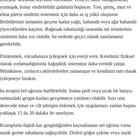
yumuşak, kolay sindirilebilir gıdalarla başlayın. Tost, pirinç, muz ve
elma püresi sindirim sisteminiz için daha az iş yükü oluşturur.
Belirtileriniz tamamen geçene kadar yağlı, baharatlı veya ağır baharatlı
yiyeceklerden kaçının. Bağırsak rahatsızlığı sırasında süt ürünlerinin
sindirimi daha zor olabilir, bu nedenle geçici olarak sınırlamanız
gerekebilir.
Dinlenmek, vücudunuza iyileşmek için enerji verir. Kendinizi fiziksel
olarak zorlamadığınızda bağışıklık sisteminiz daha verimli çalışır.
Mümkünse, zorlayıcı aktivitelerden zamanaşın ve kendinizi tam olarak
iyileşmeye bırakın.
Isı terapisi bel ağrısını hafifletebilir. Isıtma pedi veya sıcak bir banyo,
sırtınızdaki gergin kasları gevşetmeye yardımcı olabilir. Isıyı orta
derecede tutun ve cilt tahrişini önlemek için uygulamayı zaman başına
yaklaşık 15 ila 20 dakika ile sınırlayın.
Kramplarla ilişkili kas gerginliğinden kaynaklanan sırt ağrınız varsa
nazik germe rahatlama sağlayabilir. Dizleri göğse çekme veya nazik