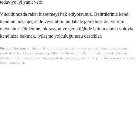
tedaviye iyi yanıt verir.
Vücudunuzda rahat hissetmeyi hak ediyorsunuz. Belirtileriniz kendi
kendine hızla geçse de veya tıbbi müdahale gerektirse de, yardım
mevcuttur. Dinlenme, hidrasyon ve gerektiğinde bakım arama yoluyla
kendinize bakmak, iyileşme yolculuğunuzu destekler.
Medical Disclaimer:
This article is for informational purposes only and does not constitute
medical advice. Always consult a qualified healthcare provider for diagnosis and treatment
decisions. If you are experiencing a medical emergency, call 911 or go to the nearest emergency
room immediately.