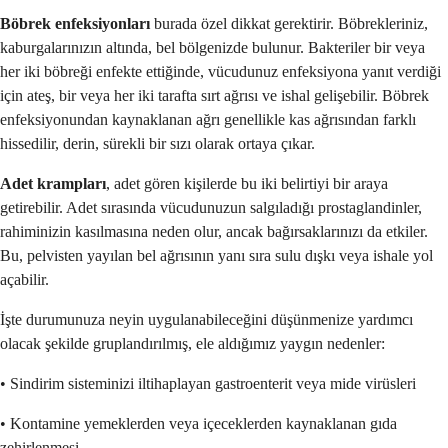
Böbrek enfeksiyonları
burada özel dikkat gerektirir. Böbrekleriniz,
kaburgalarınızın altında, bel bölgenizde bulunur. Bakteriler bir veya
her iki böbreği enfekte ettiğinde, vücudunuz enfeksiyona yanıt verdiği
için ateş, bir veya her iki tarafta sırt ağrısı ve ishal gelişebilir. Böbrek
enfeksiyonundan kaynaklanan ağrı genellikle kas ağrısından farklı
hissedilir, derin, sürekli bir sızı olarak ortaya çıkar.
Adet krampları
, adet gören kişilerde bu iki belirtiyi bir araya
getirebilir. Adet sırasında vücudunuzun salgıladığı prostaglandinler,
rahiminizin kasılmasına neden olur, ancak bağırsaklarınızı da etkiler.
Bu, pelvisten yayılan bel ağrısının yanı sıra sulu dışkı veya ishale yol
açabilir.
İşte durumunuza neyin uygulanabileceğini düşünmenize yardımcı
olacak şekilde gruplandırılmış, ele aldığımız yaygın nedenler:
• Sindirim sisteminizi iltihaplayan gastroenterit veya mide virüsleri
• Kontamine yemeklerden veya içeceklerden kaynaklanan gıda
zehirlenmesi