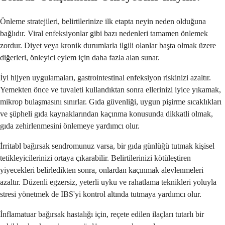
Önleme stratejileri, belirtilerinize ilk etapta neyin neden olduğuna
bağlıdır. Viral enfeksiyonlar gibi bazı nedenleri tamamen önlemek
zordur. Diyet veya kronik durumlarla ilgili olanlar başta olmak üzere
diğerleri, önleyici eylem için daha fazla alan sunar.
İyi hijyen uygulamaları, gastrointestinal enfeksiyon riskinizi azaltır.
Yemekten önce ve tuvaleti kullandıktan sonra ellerinizi iyice yıkamak,
mikrop bulaşmasını sınırlar. Gıda güvenliği, uygun pişirme sıcaklıkları
ve şüpheli gıda kaynaklarından kaçınma konusunda dikkatli olmak,
gıda zehirlenmesini önlemeye yardımcı olur.
İrritabl bağırsak sendromunuz varsa, bir gıda günlüğü tutmak kişisel
tetikleyicilerinizi ortaya çıkarabilir. Belirtilerinizi kötüleştiren
yiyecekleri belirledikten sonra, onlardan kaçınmak alevlenmeleri
azaltır. Düzenli egzersiz, yeterli uyku ve rahatlama teknikleri yoluyla
stresi yönetmek de IBS'yi kontrol altında tutmaya yardımcı olur.
İnflamatuar bağırsak hastalığı için, reçete edilen ilaçları tutarlı bir