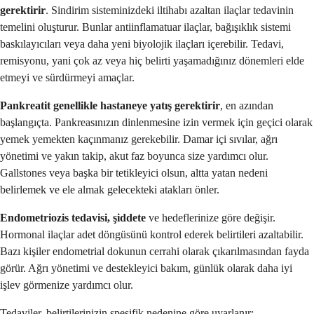
gerektirir
. Sindirim sisteminizdeki iltihabı azaltan ilaçlar tedavinin
temelini oluşturur. Bunlar antiinflamatuar ilaçlar, bağışıklık sistemi
baskılayıcıları veya daha yeni biyolojik ilaçları içerebilir. Tedavi,
remisyonu, yani çok az veya hiç belirti yaşamadığınız dönemleri elde
etmeyi ve sürdürmeyi amaçlar.
Pankreatit genellikle hastaneye yatış gerektirir
, en azından
başlangıçta. Pankreasınızın dinlenmesine izin vermek için geçici olarak
yemek yemekten kaçınmanız gerekebilir. Damar içi sıvılar, ağrı
yönetimi ve yakın takip, akut faz boyunca size yardımcı olur.
Gallstones veya başka bir tetikleyici olsun, altta yatan nedeni
belirlemek ve ele almak gelecekteki atakları önler.
Endometriozis tedavisi, şiddete
ve hedeflerinize göre değişir.
Hormonal ilaçlar adet döngüsünü kontrol ederek belirtileri azaltabilir.
Bazı kişiler endometrial dokunun cerrahi olarak çıkarılmasından fayda
görür. Ağrı yönetimi ve destekleyici bakım, günlük olarak daha iyi
işlev görmenize yardımcı olur.
Tedaviler, belirtilerinizin spesifik nedenine göre uyarlanır: