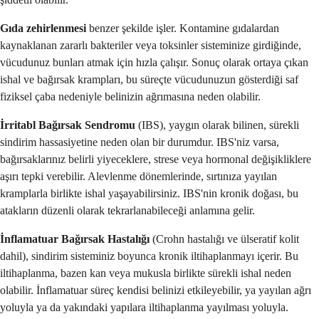
Gıda zehirlenmesi
benzer şekilde işler. Kontamine gıdalardan
kaynaklanan zararlı bakteriler veya toksinler sisteminize girdiğinde,
vücudunuz bunları atmak için hızla çalışır. Sonuç olarak ortaya çıkan
ishal ve bağırsak krampları, bu süreçte vücudunuzun gösterdiği saf
fiziksel çaba nedeniyle belinizin ağrımasına neden olabilir.
İrritabl Bağırsak Sendromu
(IBS), yaygın olarak bilinen, sürekli
sindirim hassasiyetine neden olan bir durumdur. IBS'niz varsa,
bağırsaklarınız belirli yiyeceklere, strese veya hormonal değişikliklere
aşırı tepki verebilir. Alevlenme dönemlerinde, sırtınıza yayılan
kramplarla birlikte ishal yaşayabilirsiniz. IBS'nin kronik doğası, bu
atakların düzenli olarak tekrarlanabileceği anlamına gelir.
İnflamatuar Bağırsak Hastalığı
(Crohn hastalığı ve ülseratif kolit
dahil), sindirim sisteminiz boyunca kronik iltihaplanmayı içerir. Bu
iltihaplanma, bazen kan veya mukusla birlikte sürekli ishal neden
olabilir. İnflamatuar süreç kendisi belinizi etkileyebilir, ya yayılan ağrı
yoluyla ya da yakındaki yapılara iltihaplanma yayılması yoluyla.