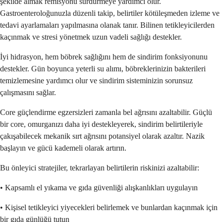
şekilde almak remisyonu sürdürmeye yardımcı olur.
Gastroenteroloğunuzla düzenli takip, belirtiler kötüleşmeden izleme ve
tedavi ayarlamaları yapılmasına olanak tanır. Bilinen tetikleyicilerden
kaçınmak ve stresi yönetmek uzun vadeli sağlığı destekler.
İyi hidrasyon, hem böbrek sağlığını hem de sindirim fonksiyonunu
destekler. Gün boyunca yeterli su alımı, böbreklerinizin bakterileri
temizlemesine yardımcı olur ve sindirim sisteminizin sorunsuz
çalışmasını sağlar.
Core güçlendirme egzersizleri zamanla bel ağrısını azaltabilir. Güçlü
bir core, omurganızı daha iyi destekleyerek, sindirim belirtileriyle
çakışabilecek mekanik sırt ağrısını potansiyel olarak azaltır. Nazik
başlayın ve gücü kademeli olarak artırın.
Bu önleyici stratejiler, tekrarlayan belirtilerin riskinizi azaltabilir:
• Kapsamlı el yıkama ve gıda güvenliği alışkanlıkları uygulayın
• Kişisel tetikleyici yiyecekleri belirlemek ve bunlardan kaçınmak için
bir gıda günlüğü tutun