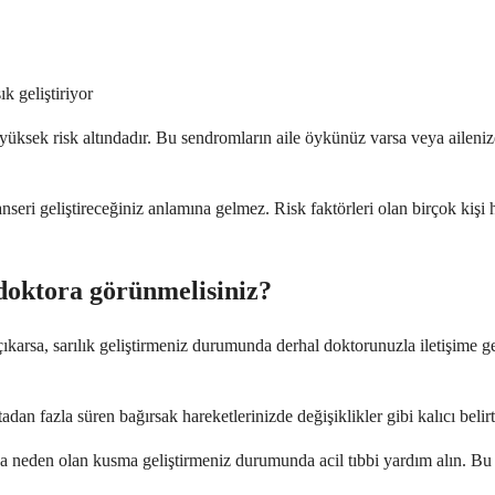
k geliştiriyor
 yüksek risk altındadır. Bu sendromların aile öykünüz varsa veya ailenizd
seri geliştireceğiniz anlamına gelmez. Risk faktörleri olan birçok kişi ha
 doktora görünmelisiniz?
çıkarsa, sarılık geliştirmeniz durumunda derhal doktorunuzla iletişime ge
dan fazla süren bağırsak hareketlerinizde değişiklikler gibi kalıcı belir
ıza neden olan kusma geliştirmeniz durumunda acil tıbbi yardım alın. Bu be