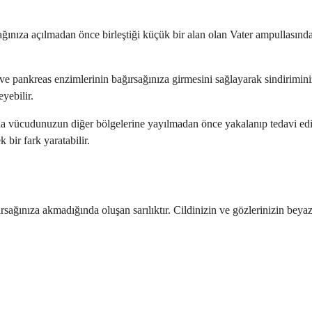
ğınıza açılmadan önce birleştiği küçük bir alan olan Vater ampullasında 
 pankreas enzimlerinin bağırsağınıza girmesini sağlayarak sindiriminizd
eyebilir.
 bu da vücudunuzun diğer bölgelerine yayılmadan önce yakalanıp tedavi ed
 bir fark yaratabilir.
sağınıza akmadığında oluşan sarılıktır. Cildinizin ve gözlerinizin beyazla