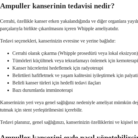
Ampuller kanserinin tedavisi nedir?
Cerrahi, özellikle kanser erken yakalandığında ve diğer organlara yayıl
parçalarıyla birlikte çıkarılmasını içeren Whipple ameliyatıdır.
Tedavi seçenekleri, kanserinizin evresine ve yerine bağlıdır:
Cerrahi olarak çıkarma (Whipple prosedürü veya lokal eksizyon)
Tümörleri küçültmek veya tekrarlamayı önlemek için kemoterapi
Kanser hücrelerini hedeflemek için radyoterapi
Belirtileri hafifletmek ve yaşam kalitesini iyileştirmek için palyati
Belirli kanser türleri için hedefli tedavi ilaçları
Bazı durumlarda immünoterapi
Kanserinizin yeri veya genel sağlığınız nedeniyle ameliyat mümkün değilse
tutmak için stent yerleştirilmesini içerebilir.
Tedavi planınız, genel sağlığınızı, kanserinizin özelliklerini ve kişisel 
Ampuller kanserini evde nasıl yönetebilirsi