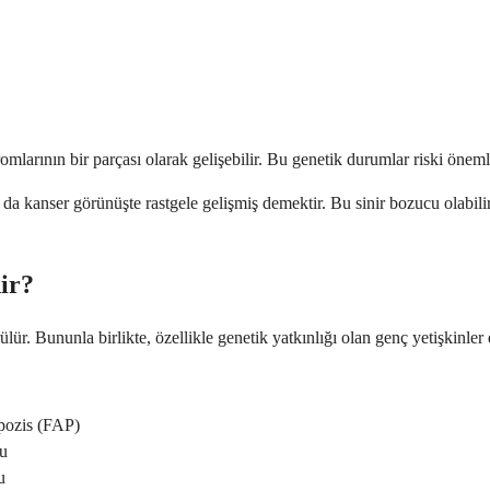
mlarının bir parçası olarak gelişebilir. Bu genetik durumlar riski önemli
bu da kanser görünüşte rastgele gelişmiş demektir. Bu sinir bozucu olabi
dir?
lür. Bununla birlikte, özellikle genetik yatkınlığı olan genç yetişkinler 
pozis (FAP)
mu
u