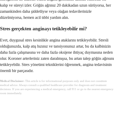
kalıp ve süreyi izler. Göğüs ağrınız 20 dakikadan uzun sürüyorsa, her
zamankinden daha şiddetliyse veya olağan tedavilerinizle
düzelmiyorsa, hemen acil tıbbi yardım alın.
Stres gerçekten anginayı tetikleyebilir mi?
Evet, duygusal stres kesinlikle angina ataklarını tetikleyebilir. Stresli
olduğunuzda, kalp atış hızınız ve tansiyonunuz artar, bu da kalbinizin
daha fazla çalışmasına ve daha fazla oksijene ihtiyaç duymasına neden
olur. Koroner arterleriniz zaten daralmışsa, bu artan talep göğüs ağrısını
tetikleyebilir. Stres yönetimi tekniklerini öğrenmek, angina tedavisinin
önemli bir parçasıdır.
Medical Disclaimer:
This article is for informational purposes only and does not constitute
medical advice. Always consult a qualified healthcare provider for diagnosis and treatment
decisions. If you are experiencing a medical emergency, call 911 or go to the nearest emergency
room immediately.