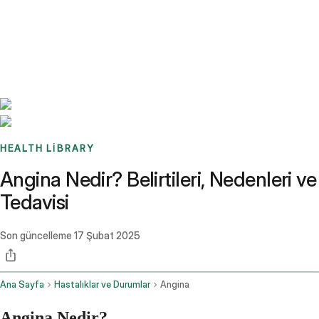
Benchmarks
Stories
FAQ
Sign up / Log in
HEALTH LIBRARY
Angina Nedir? Belirtileri, Nedenleri ve
Tedavisi
Son güncelleme
17 Şubat 2025
Ana Sayfa
Hastalıklar ve Durumlar
Angina
Angina Nedir?