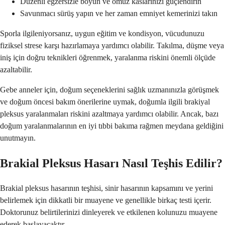
Düzenli egzersizle boyun ve omuz kaslarınızı güçlendirin
Savunmacı sürüş yapın ve her zaman emniyet kemerinizi takın
Sporla ilgileniyorsanız, uygun eğitim ve kondisyon, vücudunuzu
fiziksel strese karşı hazırlamaya yardımcı olabilir. Takılma, düşme veya
iniş için doğru teknikleri öğrenmek, yaralanma riskini önemli ölçüde
azaltabilir.
Gebe anneler için, doğum seçeneklerini sağlık uzmanınızla görüşmek
ve doğum öncesi bakım önerilerine uymak, doğumla ilgili brakiyal
pleksus yaralanmaları riskini azaltmaya yardımcı olabilir. Ancak, bazı
doğum yaralanmalarının en iyi tıbbi bakıma rağmen meydana geldiğini
unutmayın.
Brakial Pleksus Hasarı Nasıl Teşhis Edilir?
Brakial pleksus hasarının teşhisi, sinir hasarının kapsamını ve yerini
belirlemek için dikkatli bir muayene ve genellikle birkaç testi içerir.
Doktorunuz belirtilerinizi dinleyerek ve etkilenen kolunuzu muayene
ederek başlayacaktır.