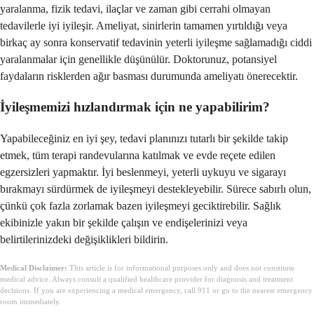
yaralanma, fizik tedavi, ilaçlar ve zaman gibi cerrahi olmayan
tedavilerle iyi iyileşir. Ameliyat, sinirlerin tamamen yırtıldığı veya
birkaç ay sonra konservatif tedavinin yeterli iyileşme sağlamadığı ciddi
yaralanmalar için genellikle düşünülür. Doktorunuz, potansiyel
faydaların risklerden ağır basması durumunda ameliyatı önerecektir.
İyileşmemizi hızlandırmak için ne yapabilirim?
Yapabileceğiniz en iyi şey, tedavi planınızı tutarlı bir şekilde takip
etmek, tüm terapi randevularına katılmak ve evde reçete edilen
egzersizleri yapmaktır. İyi beslenmeyi, yeterli uykuyu ve sigarayı
bırakmayı sürdürmek de iyileşmeyi destekleyebilir. Sürece sabırlı olun,
çünkü çok fazla zorlamak bazen iyileşmeyi geciktirebilir. Sağlık
ekibinizle yakın bir şekilde çalışın ve endişelerinizi veya
belirtilerinizdeki değişiklikleri bildirin.
Medical Disclaimer:
This article is for informational purposes only and does not constitute
medical advice. Always consult a qualified healthcare provider for diagnosis and treatment
decisions. If you are experiencing a medical emergency, call 911 or go to the nearest emergency
room immediately.