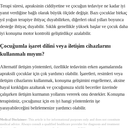
Terapi süresi, apraksinin ciddiyetine ve çocuğun tedaviye ne kadar iyi
yanıt verdiğine bağlı olarak büyük ölçüde değişir. Bazı çocuklar birkaç
yıl yoğun terapiye ihtiyaç duyabilirken, diğerleri okul yılları boyunca
desteğe ihtiyaç duyabilir. Sıklık genellikle yüksek başlar ve çocuk daha
iyi konuşma motor kontrolü geliştirdikçe azalabilir.
Çocuğumla işaret dilini veya iletişim cihazlarını
kullanmalı mıyım?
Alternatif iletişim yöntemleri, özellikle tedavinin erken aşamalarında
apraksili çocuklar için çok yardımcı olabilir. İşaretleri, resimleri veya
iletişim cihazlarını kullanmak, konuşma gelişimini engellemez, aksine
hayal kırıklığını azaltarak ve çocuğunuza sözlü beceriler üzerinde
çalışırken iletişim kurmanın yollarını vererek onu destekler. Konuşma
terapistiniz, çocuğunuz için en iyi hangi yöntemlerin işe
yarayabileceğini belirlemenize yardımcı olabilir.
Medical Disclaimer:
This article is for informational purposes only and does not constitute
medical advice. Always consult a qualified healthcare provider for diagnosis and treatment