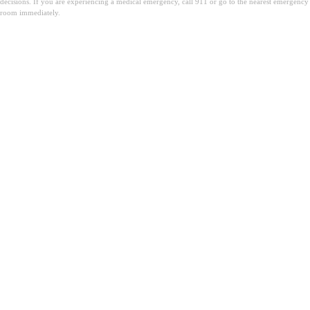
decisions. If you are experiencing a medical emergency, call 911 or go to the nearest emergency
room immediately.