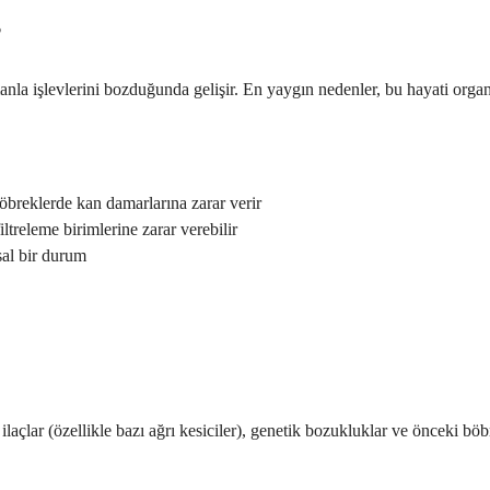
?
manla işlevlerini bozduğunda gelişir. En yaygın nedenler, bu hayati or
böbreklerde kan damarlarına zarar verir
ltreleme birimlerine zarar verebilir
sal bir durum
laçlar (özellikle bazı ağrı kesiciler), genetik bozukluklar ve önceki bö