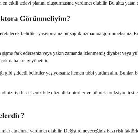
n en etkili tedavi planını oluşturmasına yardımcı olabilir. Bu altta yatan
oktora Görünmeliyim?
rebilecek belirtiler yaşıyorsanız bir sağlık uzmanına görünmelisiniz. E
 şişme fark ederseniz veya yakın zamanda izlenmemiş diyabet veya yüksek
çok daha kolay yönetilir.
lığı gibi şiddetli belirtiler yaşıyorsanız hemen tıbbi yardım alın. Bunla
inizi iyi hissetseniz bile düzenli kontroller ve böbrek fonksiyon testler
elerdir?
ımlar atmanıza yardımcı olabilir. Değiştiremeyeceğiniz bazı risk faktörle