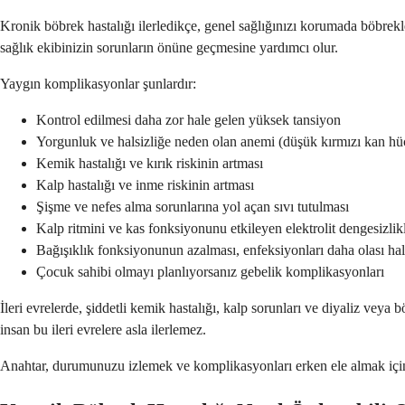
Kronik böbrek hastalığı ilerledikçe, genel sağlığınızı korumada böbre
sağlık ekibinizin sorunların önüne geçmesine yardımcı olur.
Yaygın komplikasyonlar şunlardır:
Kontrol edilmesi daha zor hale gelen yüksek tansiyon
Yorgunluk ve halsizliğe neden olan anemi (düşük kırmızı kan hüc
Kemik hastalığı ve kırık riskinin artması
Kalp hastalığı ve inme riskinin artması
Şişme ve nefes alma sorunlarına yol açan sıvı tutulması
Kalp ritmini ve kas fonksiyonunu etkileyen elektrolit dengesizlikl
Bağışıklık fonksiyonunun azalması, enfeksiyonları daha olası hale
Çocuk sahibi olmayı planlıyorsanız gebelik komplikasyonları
İleri evrelerde, şiddetli kemik hastalığı, kalp sorunları ve diyaliz vey
insan bu ileri evrelere asla ilerlemez.
Anahtar, durumunuzu izlemek ve komplikasyonları erken ele almak için sa