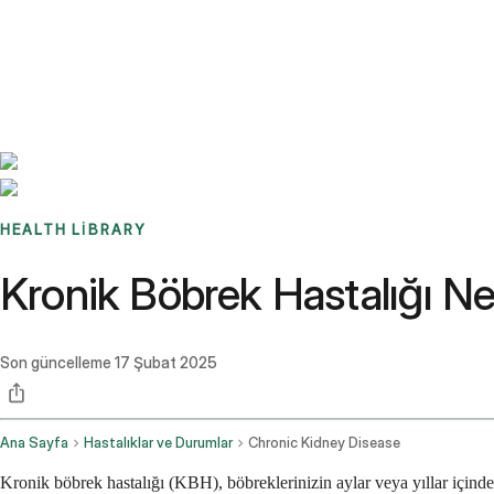
Benchmarks
Stories
FAQ
Sign up / Log in
HEALTH LIBRARY
Kronik Böbrek Hastalığı Nedi
Son güncelleme
17 Şubat 2025
Ana Sayfa
Hastalıklar ve Durumlar
Chronic Kidney Disease
Kronik böbrek hastalığı (KBH), böbreklerinizin aylar veya yıllar içinde