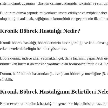
sistemi olarak düşünün - düzgün çalışmadıklarında, toksinler ve sıvı birik
Bu durum dünya çapında milyonlarca insanı etkiliyor ve müjdeli haber şu
olup bittiğini anlamak, sağlığınızın kontrolünü ele geçirmenin ilk adımıd
Kronik Böbrek Hastalığı Nedir?
Kronik böbrek hastalığı, böbreklerinizin hasar gördüğü ve kanı olması g
erken evrelerde belirgin belirtiler göstermez.
Böbrekleriniz sadece idrar yapmaktan çok daha fazlasını yapar. Atık ürü
kırmızı kan hücresi üretmesine yardımcı olan hormonlar üretir. KBH iler
Durum, hafif böbrek hasarından (1. evre) tam böbrek yetmezliğine (5. e
sürebilir.
Kronik Böbrek Hastalığının Belirtileri Nel
Erken evre kronik böbrek hastalığının genellikle hiç belirtisi olmaz, bu