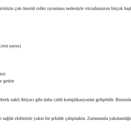
klerinizin çok önemli roller oynaması nedeniyle vücudunuzun birçok baş
resi sayısı)
eri
 getirir
a böbrek nakli ihtiyacı gibi daha ciddi komplikasyonlar gelişebilir. Bunu
ğlık ekibinizle yakın bir şekilde çalışmaktır. Zamanında yakalandığında