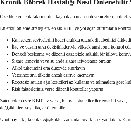
Kronik Böbrek Hastalığı Nasıl Önlenebilir
Özellikle genetik faktörlerden kaynaklananları önleyemezken, böbrek sa
En etkili önleme stratejileri, en sık KBH'ye yol açan durumların kontro
Kan şekeri seviyelerini hedef aralıkta tutarak diyabetinizi dikkatl
İlaç ve yaşam tarzı değişiklikleriyle yüksek tansiyonu kontrol ed
Dengeli beslenme ve düzenli egzersizle sağlıklı bir kiloyu koruy
Sigara içmeyin veya şu anda sigara içiyorsanız bırakın
Alkol tüketimini orta düzeyde sınırlayın
Yeterince sıvı tüketin ancak aşırıya kaçmayın
Reçetesiz satılan ağrı kesicileri az kullanın ve talimatlara göre ku
Risk faktörleriniz varsa düzenli kontroller yaptırın
Zaten erken evre KBH'niz varsa, bu aynı stratejiler ilerlemesini yava
değişiklikleri veya ilaçlar önerebilir.
Unutmayın ki, küçük değişiklikler zamanla büyük fark yaratabilir. Kan 