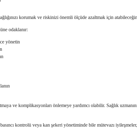
?
ğlığınızı korumak ve riskinizi önemli ölçüde azaltmak için atabileceğin
lüne odaklanır:
ice yönetin
in
un
llanın
şlatmaya ve komplikasyonları önlemeye yardımcı olabilir. Sağlık uzmanı
basıncı kontrolü veya kan şekeri yönetiminde bile mütevazı iyileşmeler,