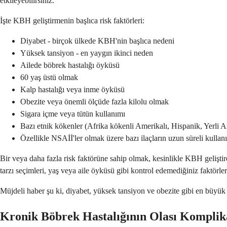
etkileyebilirsiniz.
İşte KBH geliştirmenin başlıca risk faktörleri:
Diyabet - birçok ülkede KBH'nin başlıca nedeni
Yüksek tansiyon - en yaygın ikinci neden
Ailede böbrek hastalığı öyküsü
60 yaş üstü olmak
Kalp hastalığı veya inme öyküsü
Obezite veya önemli ölçüde fazla kilolu olmak
Sigara içme veya tütün kullanımı
Bazı etnik kökenler (Afrika kökenli Amerikalı, Hispanik, Yerli A
Özellikle NSAİİ'ler olmak üzere bazı ilaçların uzun süreli kullan
Bir veya daha fazla risk faktörüne sahip olmak, kesinlikle KBH gelişti
tarzı seçimleri, yaş veya aile öyküsü gibi kontrol edemediğiniz faktörleri
Müjdeli haber şu ki, diyabet, yüksek tansiyon ve obezite gibi en büyük ri
Kronik Böbrek Hastalığının Olası Komplik