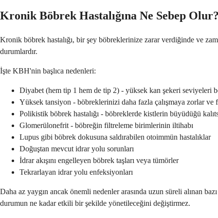
Kronik Böbrek Hastalığına Ne Sebep Olur
Kronik böbrek hastalığı, bir şey böbreklerinize zarar verdiğinde ve za
durumlardır.
İşte KBH'nin başlıca nedenleri:
Diyabet (hem tip 1 hem de tip 2) - yüksek kan şekeri seviyeleri 
Yüksek tansiyon - böbreklerinizi daha fazla çalışmaya zorlar ve fi
Polikistik böbrek hastalığı - böbreklerde kistlerin büyüdüğü kalıt
Glomerülonefrit - böbreğin filtreleme birimlerinin iltihabı
Lupus gibi böbrek dokusuna saldırabilen otoimmün hastalıklar
Doğuştan mevcut idrar yolu sorunları
İdrar akışını engelleyen böbrek taşları veya tümörler
Tekrarlayan idrar yolu enfeksiyonları
Daha az yaygın ancak önemli nedenler arasında uzun süreli alınan bazı i
durumun ne kadar etkili bir şekilde yönetileceğini değiştirmez.