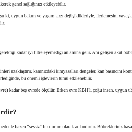
erek genel sağlığınızı etkileyebilir.
 ki, uygun bakım ve yaşam tarzı değişiklikleriyle, ilerlemesini yavaşlat
ır.
erektiği kadar iyi filtreleyemediği anlamına gelir. Ani gelişen akut bö
nleri uzaklaştırır, kanınızdaki kimyasalları dengeler, kan basıncını ko
lediğinde, bu önemli işlevlerin tümü etkilenebilir.
vre) kadar beş evrede ölçülür. Erken evre KBH'li çoğu insan, uygun tıbb
erdir?
 nedenle bazen "sessiz" bir durum olarak adlandırılır. Böbrekleriniz hasa