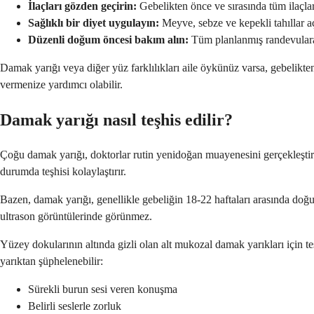
İlaçları gözden geçirin:
Gebelikten önce ve sırasında tüm ilaçla
Sağlıklı bir diyet uygulayın:
Meyve, sebze ve kepekli tahıllar a
Düzenli doğum öncesi bakım alın:
Tüm planlanmış randevulara 
Damak yarığı veya diğer yüz farklılıkları aile öykünüz varsa, gebelikt
vermenize yardımcı olabilir.
Damak yarığı nasıl teşhis edilir?
Çoğu damak yarığı, doktorlar rutin yenidoğan muayenesini gerçekleştird
durumda teşhisi kolaylaştırır.
Bazen, damak yarığı, genellikle gebeliğin 18-22 haftaları arasında doğum
ultrason görüntülerinde görünmez.
Yüzey dokularının altında gizli olan alt mukozal damak yarıkları için 
yarıktan şüphelenebilir:
Sürekli burun sesi veren konuşma
Belirli seslerle zorluk