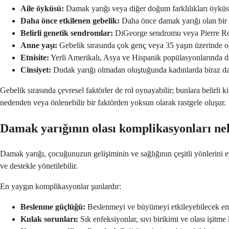
Aile öyküsü:
Damak yarığı veya diğer doğum farklılıkları öyküsü
Daha önce etkilenen gebelik:
Daha önce damak yarığı olan bir
Belirli genetik sendromlar:
DiGeorge sendromu veya Pierre Rob
Anne yaşı:
Gebelik sırasında çok genç veya 35 yaşın üzerinde 
Etnisite:
Yerli Amerikalı, Asya ve Hispanik popülasyonlarında d
Cinsiyet:
Dudak yarığı olmadan oluştuğunda kadınlarda biraz d
Gebelik sırasında çevresel faktörler de rol oynayabilir; bunlara belirl
nedenden veya önlenebilir bir faktörden yoksun olarak rastgele oluşur.
Damak yarığının olası komplikasyonları ne
Damak yarığı, çocuğunuzun gelişiminin ve sağlığının çeşitli yönlerini 
ve destekle yönetilebilir.
En yaygın komplikasyonlar şunlardır:
Beslenme güçlüğü:
Beslenmeyi ve büyümeyi etkileyebilecek em
Kulak sorunları:
Sık enfeksiyonlar, sıvı birikimi ve olası işitme