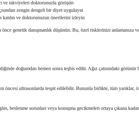
rı ve takviyeleri doktorunuzla görüşün
çısından zengin dengeli bir diyet uygulayın
katılın ve doktorunuzun önerilerini izleyin
en önce genetik danışmanlık düşünün. Bu, özel risklerinizi anlamanıza v
iğinde doğumdan hemen sonra teşhis edilir. Ağız çatısındaki görünür bo
 öncesi ultrasonlarda tespit edilebilir. Bununla birlikte, tüm yarıklar,
teşhis, beslenme sorunları veya konuşma gecikmeleri ortaya çıkana kadar