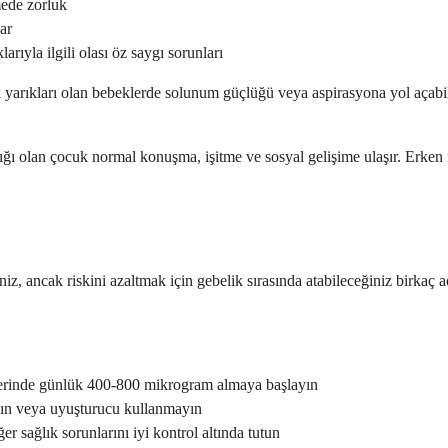
tmede zorluk
ar
ıyla ilgili olası öz saygı sorunları
yarıkları olan bebeklerde solunum güçlüğü veya aspirasyona yol açabile
arığı olan çocuk normal konuşma, işitme ve sosyal gelişime ulaşır. Er
 ancak riskini azaltmak için gebelik sırasında atabileceğiniz birkaç ad
rinde günlük 400-800 mikrogram almaya başlayın
yın veya uyuşturucu kullanmayın
r sağlık sorunlarını iyi kontrol altında tutun