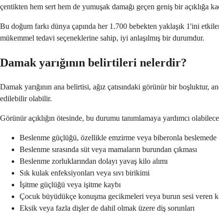
çentikten hem sert hem de yumuşak damağı geçen geniş bir açıklığa kada
Bu doğum farkı dünya çapında her 1.700 bebekten yaklaşık 1'ini etkiler.
mükemmel tedavi seçeneklerine sahip, iyi anlaşılmış bir durumdur.
Damak yarığının belirtileri nelerdir?
Damak yarığının ana belirtisi, ağız çatısındaki görünür bir boşluktur, 
edilebilir olabilir.
Görünür açıklığın ötesinde, bu durumu tanımlamaya yardımcı olabilecek b
Beslenme güçlüğü, özellikle emzirme veya biberonla beslemede
Beslenme sırasında süt veya mamaların burundan çıkması
Beslenme zorluklarından dolayı yavaş kilo alımı
Sık kulak enfeksiyonları veya sıvı birikimi
İşitme güçlüğü veya işitme kaybı
Çocuk büyüdükçe konuşma gecikmeleri veya burun sesi veren 
Eksik veya fazla dişler de dahil olmak üzere diş sorunları