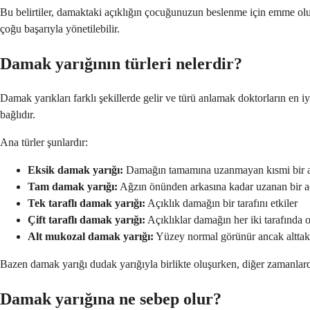
Bu belirtiler, damaktaki açıklığın çocuğunuzun beslenme için emme oluşt
çoğu başarıyla yönetilebilir.
Damak yarığının türleri nelerdir?
Damak yarıkları farklı şekillerde gelir ve türü anlamak doktorların en 
bağlıdır.
Ana türler şunlardır:
Eksik damak yarığı:
Damağın tamamına uzanmayan kısmi bir a
Tam damak yarığı:
Ağzın önünden arkasına kadar uzanan bir a
Tek taraflı damak yarığı:
Açıklık damağın bir tarafını etkiler
Çift taraflı damak yarığı:
Açıklıklar damağın her iki tarafında 
Alt mukozal damak yarığı:
Yüzey normal görünür ancak alttaki 
Bazen damak yarığı dudak yarığıyla birlikte oluşurken, diğer zamanlarda k
Damak yarığına ne sebep olur?