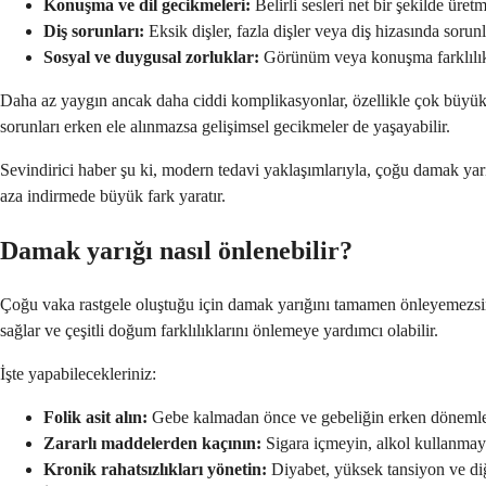
Konuşma ve dil gecikmeleri:
Belirli sesleri net bir şekilde üre
Diş sorunları:
Eksik dişler, fazla dişler veya diş hizasında sorunl
Sosyal ve duygusal zorluklar:
Görünüm veya konuşma farklılıklar
Daha az yaygın ancak daha ciddi komplikasyonlar, özellikle çok büyük 
sorunları erken ele alınmazsa gelişimsel gecikmeler de yaşayabilir.
Sevindirici haber şu ki, modern tedavi yaklaşımlarıyla, çoğu damak y
aza indirmede büyük fark yaratır.
Damak yarığı nasıl önlenebilir?
Çoğu vaka rastgele oluştuğu için damak yarığını tamamen önleyemezsiniz,
sağlar ve çeşitli doğum farklılıklarını önlemeye yardımcı olabilir.
İşte yapabilecekleriniz:
Folik asit alın:
Gebe kalmadan önce ve gebeliğin erken dönemle
Zararlı maddelerden kaçının:
Sigara içmeyin, alkol kullanma
Kronik rahatsızlıkları yönetin:
Diyabet, yüksek tansiyon ve diğe