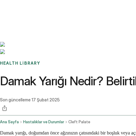
Benchmarks
Stories
FAQ
Sign up / Log in
HEALTH LIBRARY
Damak Yarığı Nedir? Belirtil
Son güncelleme
17 Şubat 2025
Ana Sayfa
Hastalıklar ve Durumlar
Cleft Palate
Damak yarığı, doğumdan önce ağzınızın çatısındaki bir boşluk veya açı