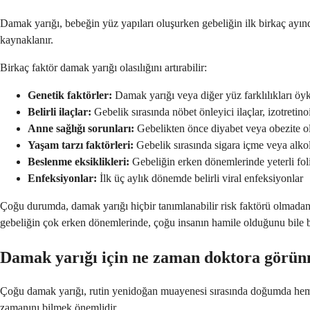
Damak yarığı, bebeğin yüz yapıları oluşurken gebeliğin ilk birkaç ayınd
kaynaklanır.
Birkaç faktör damak yarığı olasılığını artırabilir:
Genetik faktörler:
Damak yarığı veya diğer yüz farklılıkları öy
Belirli ilaçlar:
Gebelik sırasında nöbet önleyici ilaçlar, izotretin
Anne sağlığı sorunları:
Gebelikten önce diyabet veya obezite o
Yaşam tarzı faktörleri:
Gebelik sırasında sigara içme veya alko
Beslenme eksiklikleri:
Gebeliğin erken dönemlerinde yeterli fol
Enfeksiyonlar:
İlk üç aylık dönemde belirli viral enfeksiyonlar
Çoğu durumda, damak yarığı hiçbir tanımlanabilir risk faktörü olmadan
gebeliğin çok erken dönemlerinde, çoğu insanın hamile olduğunu bile b
Damak yarığı için ne zaman doktora görü
Çoğu damak yarığı, rutin yenidoğan muayenesi sırasında doğumda hemen 
zamanını bilmek önemlidir.