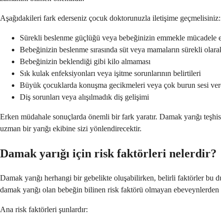
Aşağıdakileri fark ederseniz çocuk doktorunuzla iletişime geçmelisiniz:
Sürekli beslenme güçlüğü veya bebeğinizin emmekle mücadele et
Bebeğinizin beslenme sırasında süt veya mamaların sürekli olar
Bebeğinizin beklendiği gibi kilo almaması
Sık kulak enfeksiyonları veya işitme sorunlarının belirtileri
Büyük çocuklarda konuşma gecikmeleri veya çok burun sesi ve
Diş sorunları veya alışılmadık diş gelişimi
Erken müdahale sonuçlarda önemli bir fark yaratır. Damak yarığı teşhis
uzman bir yarığı ekibine sizi yönlendirecektir.
Damak yarığı için risk faktörleri nelerdir?
Damak yarığı herhangi bir gebelikte oluşabilirken, belirli faktörler bu 
damak yarığı olan bebeğin bilinen risk faktörü olmayan ebeveynlerden
Ana risk faktörleri şunlardır: