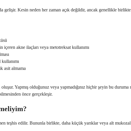
a gelişir. Kesin neden her zaman açık değildir, ancak genellikle birlikt
küsü
oin içeren akne ilaçları veya metotreksat kullanımı
lması
l kullanımı
ik asit almama
 oluşur. Yapmış olduğunuz veya yapmadığınız hiçbir şeyin bu duruma ne
ilmesinden önce gerçekleşir.
nmeliyim?
teşhis edilir. Bununla birlikte, daha küçük yarıklar veya alt mukozal 