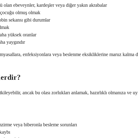
 olan ebeveynler, kardeşler veya diğer yakın akrabalar
 çocuğu olmuş olmak
in sekansı gibi durumlar
olmak
aha yüksek oranlar
aha yaygındır
i kimyasallara, enfeksiyonlara veya beslenme eksikliklerine maruz kalma 
lerdir?
etkileyebilir, ancak bu olası zorlukları anlamak, hazırlıklı olmanıza 
zirme veya biberonla besleme sorunları
 kaybı