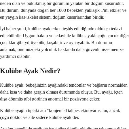
neden olan ve bükükmüş bir görünüm yaratan bir doğum kusurudur.
Bu durum, dünyada doğan her 1000 bebekten yaklaşık 1'ini etkiler ve
en yaygın kas-iskelet sistemi doğum kusurlarından biridir.
İyi haber şu ki, kulübe ayak erken teşhis edildiğinde oldukça tedavi
edilebilirdir. Uygun bakım ve tedavi ile kulübe ayaklı çoğu çocuk diğer
çocuklar gibi yürüyebilir, koşabilir ve oynayabilir. Bu durumu
anlamak, önümüzdeki yolculuk hakkında daha güvenli hissetmenize
yardımcı olabilir.
Kulübe Ayak Nedir?
Kulübe ayak, bebeğinizin ayağındaki tendonlar ve bağların normalden
daha kısa ve daha gergin olması durumunda oluşur. Bu, ayağı, içten
dışa dönmüş gibi görünen anormal bir pozisyona çeker.
Kulübe ayağın tıptaki adı "konjenital talipes ekinovarus"tur, ancak
çoğu doktor ve aile sadece kulübe ayak der.
Ayağın genellikle aşağı ve içe doğru dönük olduğu ve tabanının diğer