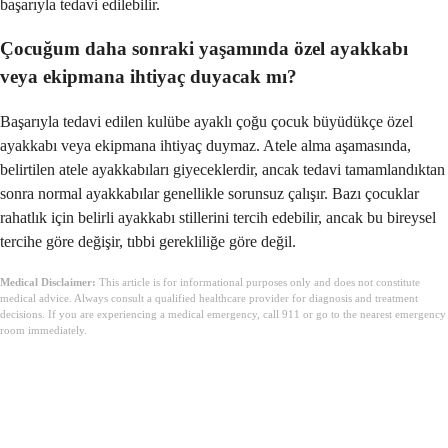
başarıyla tedavi edilebilir.
Çocuğum daha sonraki yaşamında özel ayakkabı
veya ekipmana ihtiyaç duyacak mı?
Başarıyla tedavi edilen kulübe ayaklı çoğu çocuk büyüdükçe özel
ayakkabı veya ekipmana ihtiyaç duymaz. Atele alma aşamasında,
belirtilen atele ayakkabıları giyeceklerdir, ancak tedavi tamamlandıktan
sonra normal ayakkabılar genellikle sorunsuz çalışır. Bazı çocuklar
rahatlık için belirli ayakkabı stillerini tercih edebilir, ancak bu bireysel
tercihe göre değişir, tıbbi gerekliliğe göre değil.
Medical Disclaimer:
This article is for informational purposes only and does not constitute
medical advice. Always consult a qualified healthcare provider for diagnosis and treatment
decisions. If you are experiencing a medical emergency, call 911 or go to the nearest emergency
room immediately.