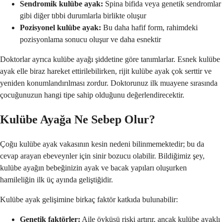
Sendromik kulübe ayak:
Spina bifida veya genetik sendromlar
gibi diğer tıbbi durumlarla birlikte oluşur
Pozisyonel kulübe ayak:
Bu daha hafif form, rahimdeki
pozisyonlama sonucu oluşur ve daha esnektir
Doktorlar ayrıca kulübe ayağı şiddetine göre tanımlarlar. Esnek kulübe
ayak elle biraz hareket ettirilebilirken, rijit kulübe ayak çok serttir ve
yeniden konumlandırılması zordur. Doktorunuz ilk muayene sırasında
çocuğunuzun hangi tipe sahip olduğunu değerlendirecektir.
Kulübe Ayağa Ne Sebep Olur?
Çoğu kulübe ayak vakasının kesin nedeni bilinmemektedir; bu da
cevap arayan ebeveynler için sinir bozucu olabilir. Bildiğimiz şey,
kulübe ayağın bebeğinizin ayak ve bacak yapıları oluşurken
hamileliğin ilk üç ayında geliştiğidir.
Kulübe ayak gelişimine birkaç faktör katkıda bulunabilir:
Genetik faktörler:
Aile öyküsü riski artırır, ancak kulübe ayaklı