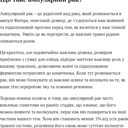
Ампулярний рак – це рідкісний вид раку, який розвивається в
ампулі Фатера, невеликій ділянці, де з’єднуються ваш жовчний
та підшлунковий протоки перед тим, як вилитися у ваш тонкий
кишечник. Уявіть це як перехрестя, де важливі травні рідини
зливаються разом.
Ця крихітна, але надзвичайно важлива ділянка, розміром
приблизно з гумку для олівця, відіграє життєво важливу роль у
вашому травленні, дозволяючи жовчі та підшлунковим
ферментам потрапляти до кишечника. Коли тут розвивається
рак, він може блокувати ці важливі шляхи та впливати на те, як
ваше тіло переробляє їжу та поживні речовини.
Хороша новина полягає в тому, що ампулярний рак часто
викликає симптоми на ранніх стадіях, що означає, що його
можна виявити та вилікувати, перш ніж він пошириться на інші
частини вашого тіла. Хоча він становить менше 1% від усіх раків
травної системи, розуміння його ознак може суттєво вплинути