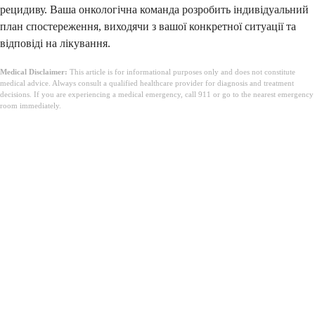
рецидиву. Ваша онкологічна команда розробить індивідуальний
план спостереження, виходячи з вашої конкретної ситуації та
відповіді на лікування.
Medical Disclaimer:
This article is for informational purposes only and does not constitute
medical advice. Always consult a qualified healthcare provider for diagnosis and treatment
decisions. If you are experiencing a medical emergency, call 911 or go to the nearest emergency
room immediately.