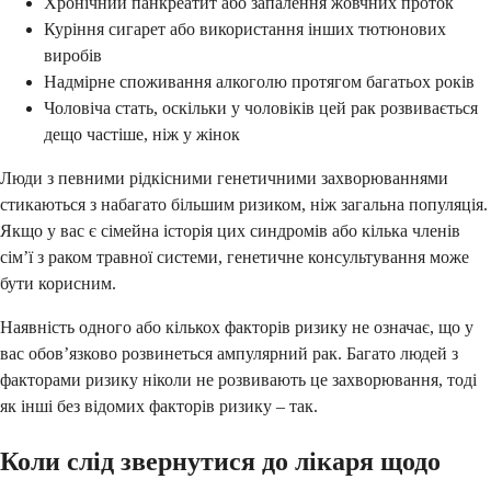
Хронічний панкреатит або запалення жовчних проток
Куріння сигарет або використання інших тютюнових
виробів
Надмірне споживання алкоголю протягом багатьох років
Чоловіча стать, оскільки у чоловіків цей рак розвивається
дещо частіше, ніж у жінок
Люди з певними рідкісними генетичними захворюваннями
стикаються з набагато більшим ризиком, ніж загальна популяція.
Якщо у вас є сімейна історія цих синдромів або кілька членів
сім’ї з раком травної системи, генетичне консультування може
бути корисним.
Наявність одного або кількох факторів ризику не означає, що у
вас обов’язково розвинеться ампулярний рак. Багато людей з
факторами ризику ніколи не розвивають це захворювання, тоді
як інші без відомих факторів ризику – так.
Коли слід звернутися до лікаря щодо