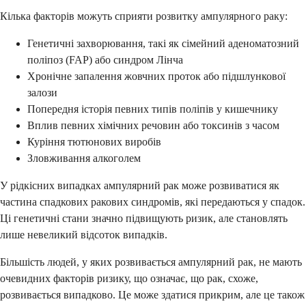
Кілька факторів можуть сприяти розвитку ампулярного раку:
Генетичні захворювання, такі як сімейний аденоматозний
поліпоз (FAP) або синдром Лінча
Хронічне запалення жовчних проток або підшлункової
залози
Попередня історія певних типів поліпів у кишечнику
Вплив певних хімічних речовин або токсинів з часом
Куріння тютюнових виробів
Зловживання алкоголем
У рідкісних випадках ампулярний рак може розвиватися як
частина спадкових ракових синдромів, які передаються у спадок.
Ці генетичні стани значно підвищують ризик, але становлять
лише невеликий відсоток випадків.
Більшість людей, у яких розвивається ампулярний рак, не мають
очевидних факторів ризику, що означає, що рак, схоже,
розвивається випадково. Це може здатися прикрим, але це також