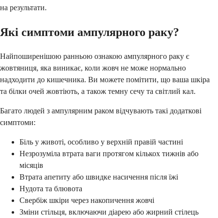
на результати.
Які симптоми ампулярного раку?
Найпоширенішою ранньою ознакою ампулярного раку є
жовтяниця, яка виникає, коли жовч не може нормально
надходити до кишечника. Ви можете помітити, що ваша шкіра
та білки очей жовтіють, а також темну сечу та світлий кал.
Багато людей з ампулярним раком відчувають такі додаткові
симптоми:
Біль у животі, особливо у верхній правій частині
Незрозуміла втрата ваги протягом кількох тижнів або
місяців
Втрата апетиту або швидке насичення після їжі
Нудота та блювота
Свербіж шкіри через накопичення жовчі
Зміни стільця, включаючи діарею або жирний стілець