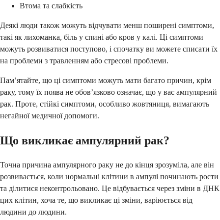
Втома та слабкість
Деякі люди також можуть відчувати менш поширені симптоми,
такі як лихоманка, біль у спині або кров у калі. Ці симптоми
можуть розвиватися поступово, і спочатку ви можете списати їх
на проблеми з травленням або стресові проблеми.
Пам’ятайте, що ці симптоми можуть мати багато причин, крім
раку, тому їх поява не обов’язково означає, що у вас ампулярний
рак. Проте, стійкі симптоми, особливо жовтяниця, вимагають
негайної медичної допомоги.
Що викликає ампулярний рак?
Точна причина ампулярного раку не до кінця зрозуміла, але він
розвивається, коли нормальні клітини в ампулі починають рости
та ділитися неконтрольовано. Це відбувається через зміни в ДНК
цих клітин, хоча те, що викликає ці зміни, варіюється від
людини до людини.