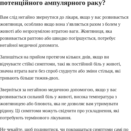
потенційного ампулярного раку?
Вам слід негайно звернутися до лікаря, якщо у вас розвивається
жовтяниця, особливо якщо вона з’являється разом з болем у
животі або незрозумілою втратою ваги. Жовтяниця, яка
розвивається раптово або швидко погіршується, потребує
негайної медичної допомоги.
Запишіться на прийом протягом кількох днів, якщо ви
відчуваєте стійкі симптоми, такі як постійний біль у животі,
значна втрата ваги без спроб схуднути або зміни стільця, які
тривають більше тижня-двох.
Зверніться за негайною медичною допомогою, якщо у вас
розвивається сильний біль у животі, висока температура з
жовтяницею або блювота, яка не дозволяє вам утримувати
рідину. Ці симптоми можуть свідчити про ускладнення, які
потребують термінового лікування.
Не чекайте, щоб подивитися, чи покращаться симптоми самі по