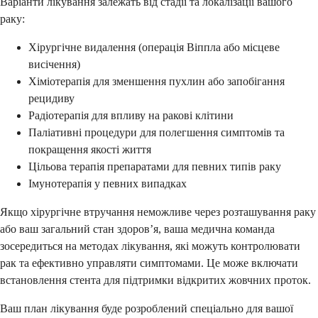
Варіанти лікування залежать від стадії та локалізації вашого
раку:
Хірургічне видалення (операція Віппла або місцеве
висічення)
Хіміотерапія для зменшення пухлин або запобігання
рецидиву
Радіотерапія для впливу на ракові клітини
Паліативні процедури для полегшення симптомів та
покращення якості життя
Цільова терапія препаратами для певних типів раку
Імунотерапія у певних випадках
Якщо хірургічне втручання неможливе через розташування раку
або ваш загальний стан здоров’я, ваша медична команда
зосередиться на методах лікування, які можуть контролювати
рак та ефективно управляти симптомами. Це може включати
встановлення стента для підтримки відкритих жовчних проток.
Ваш план лікування буде розроблений спеціально для вашої