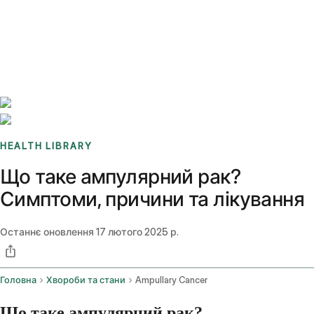
Benchmarks
Stories
FAQ
Sign up / Log in
HEALTH LIBRARY
Що таке ампулярний рак?
Симптоми, причини та лікування
Останнє оновлення
17 лютого 2025 р.
Головна
Хвороби та стани
Ampullary Cancer
Що таке ампулярний рак?