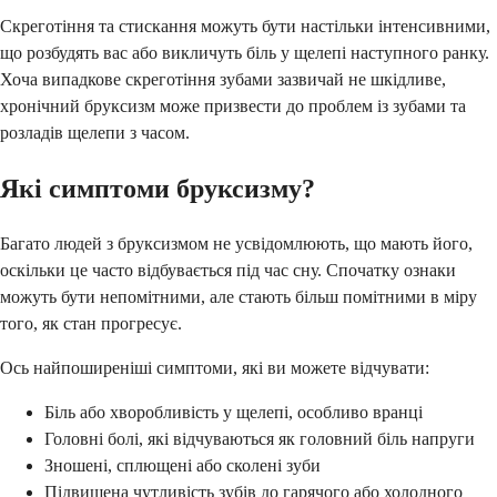
Скреготіння та стискання можуть бути настільки інтенсивними,
що розбудять вас або викличуть біль у щелепі наступного ранку.
Хоча випадкове скреготіння зубами зазвичай не шкідливе,
хронічний бруксизм може призвести до проблем із зубами та
розладів щелепи з часом.
Які симптоми бруксизму?
Багато людей з бруксизмом не усвідомлюють, що мають його,
оскільки це часто відбувається під час сну. Спочатку ознаки
можуть бути непомітними, але стають більш помітними в міру
того, як стан прогресує.
Ось найпоширеніші симптоми, які ви можете відчувати:
Біль або хворобливість у щелепі, особливо вранці
Головні болі, які відчуваються як головний біль напруги
Зношені, сплющені або сколені зуби
Підвищена чутливість зубів до гарячого або холодного