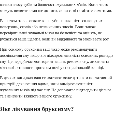
ознаки зносу зубів та болючості жувальних м'язів. Вони часто
можуть виявити стан ще до того, як ви самі помітите симптоми.
Ваш стоматолог огляне ваші зуби на наявність сплющених
поверхонь, сколів або незвичайних зносів. Вони також
перевірять ваші жувальні м'язи на болючість та оцінять, як
рухається ваша щелепа, коли ви відкриваєте та закриваєте рот.
При сонному бруксизмі ваш лікар може рекомендувати
дослідження сну, якщо він підозрює наявність основних розладів
сну. Це передбачає моніторинг ваших режимів сну, дихання та
м'язової активності протягом ночі у спеціалізованій клініці.
В деяких випадках ваш стоматолог може дати вам портативний
пристрій для носіння вдома, який вимірює активність
жувальних м'язів під час сну. Це допомагає підтвердити діагноз
та визначити тяжкість вашого бруксизму.
Яке лікування бруксизму?