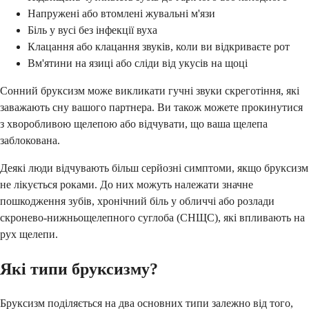
Напружені або втомлені жувальні м'язи
Біль у вусі без інфекції вуха
Клацання або клацання звуків, коли ви відкриваєте рот
Вм'ятини на язиці або сліди від укусів на щоці
Сонний бруксизм може викликати гучні звуки скреготіння, які
заважають сну вашого партнера. Ви також можете прокинутися
з хворобливою щелепою або відчувати, що ваша щелепа
заблокована.
Деякі люди відчувають більш серйозні симптоми, якщо бруксизм
не лікується роками. До них можуть належати значне
пошкодження зубів, хронічний біль у обличчі або розлади
скронево-нижньощелепного суглоба (СНЩС), які впливають на
рух щелепи.
Які типи бруксизму?
Бруксизм поділяється на два основних типи залежно від того,