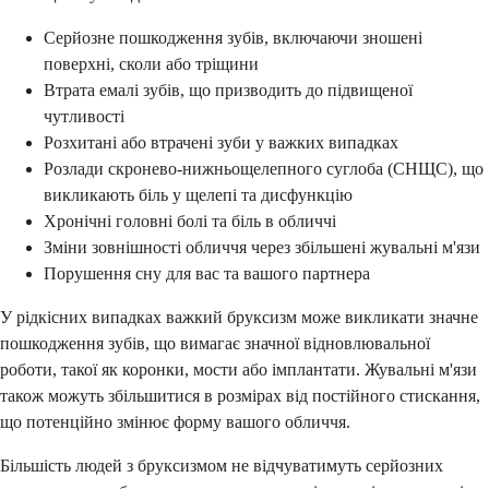
Серйозне пошкодження зубів, включаючи зношені
поверхні, сколи або тріщини
Втрата емалі зубів, що призводить до підвищеної
чутливості
Розхитані або втрачені зуби у важких випадках
Розлади скронево-нижньощелепного суглоба (СНЩС), що
викликають біль у щелепі та дисфункцію
Хронічні головні болі та біль в обличчі
Зміни зовнішності обличчя через збільшені жувальні м'язи
Порушення сну для вас та вашого партнера
У рідкісних випадках важкий бруксизм може викликати значне
пошкодження зубів, що вимагає значної відновлювальної
роботи, такої як коронки, мости або імплантати. Жувальні м'язи
також можуть збільшитися в розмірах від постійного стискання,
що потенційно змінює форму вашого обличчя.
Більшість людей з бруксизмом не відчуватимуть серйозних