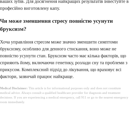
ваших зубів. Для досягнення найкращих результатів інвестуйте в
професійно виготовлену капу.
Чи може зменшення стресу повністю усунути
бруксизм?
Хоча управління стресом може значно зменшити симптоми
бруксизму, особливо для денного стискання, воно може не
повністю усунути стан. Бруксизм часто має кілька факторів, що
сприяють йому, включаючи генетику, розлади сну та проблеми з
прикусом. Комплексний підхід до лікування, що враховує всі
фактори, зазвичай працює найкраще.
Medical Disclaimer:
This article is for informational purposes only and does not constitute
medical advice. Always consult a qualified healthcare provider for diagnosis and treatment
decisions. If you are experiencing a medical emergency, call 911 or go to the nearest emergency
room immediately.