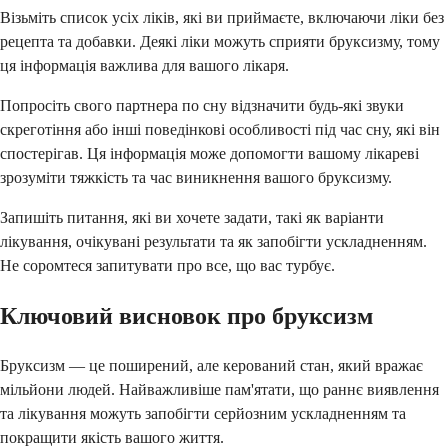
Візьміть список усіх ліків, які ви приймаєте, включаючи ліки без
рецепта та добавки. Деякі ліки можуть сприяти бруксизму, тому
ця інформація важлива для вашого лікаря.
Попросіть свого партнера по сну відзначити будь-які звуки
скреготіння або інші поведінкові особливості під час сну, які він
спостерігав. Ця інформація може допомогти вашому лікареві
зрозуміти тяжкість та час виникнення вашого бруксизму.
Запишіть питання, які ви хочете задати, такі як варіанти
лікування, очікувані результати та як запобігти ускладненням.
Не соромтеся запитувати про все, що вас турбує.
Ключовий висновок про бруксизм
Бруксизм — це поширений, але керований стан, який вражає
мільйони людей. Найважливіше пам'ятати, що раннє виявлення
та лікування можуть запобігти серйозним ускладненням та
покращити якість вашого життя.