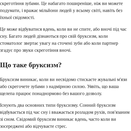
скреготіння зубами. Це набагато поширеніше, ніж ви можете
подумати, і вражає мільйони людей у всьому світі, навіть без
їхньої свідомості.
Це може відбуватися вдень, коли ви не спите, або вночі під час
сну. Багато людей дізнаються про свій бруксизм, коли
стоматолог звертає увагу на сточені зуби або коли партнер
згадує про звуки скреготіння вночі.
Що таке бруксизм?
Бруксизм виникає, коли ви несвідомо стискаєте жувальні м'язи
або скрегочете зубами з надмірною силою. Уявіть, що ваша
щелепа працює понаднормово без вашого дозволу.
Існують два основних типи бруксизму. Сонний бруксизм
відбувається під час сну і вважається розладом рухів, пов'язаним
зі сном. Свідомий бруксизм виникає вдень, часто коли ви
зосереджені або відчуваєте стрес.