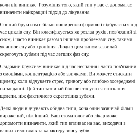
коли він виникає. Розуміння того, який тип у вас є, допомагає
визначити найкращий підхід до лікування.
Сонний бруксизм є більш поширеною формою і відбувається під
час циклів сну. Він класифікується як розлад рухів, пов'язаний зі
сном, і часто виникає разом з іншими проблемами сну, такими
як апное сну або хропіння. Люди з цим типом зазвичай
скрегочуть зубами під час легших фаз сну.
Свідомий бруксизм виникає під час неспання і часто пов'язаний
з емоціями, концентрацією або звичками. Ви можете стискати
щелепу, коли відчуваєте стрес, тривогу або глибоко зосереджені
на завданні. Цей тип зазвичай більше стосується стискання
щелепи, ніж фактичного скреготіння зубами.
Деякі люди відчувають обидва типи, хоча один зазвичай більш
виражений, ніж інший. Ваш стоматолог або лікар може
допомогти визначити, який тип впливає на вас, виходячи з
ваших симптомів та характеру зносу зубів.