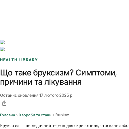
Benchmarks
Stories
FAQ
Sign up / Log in
HEALTH LIBRARY
Що таке бруксизм? Симптоми,
причини та лікування
Останнє оновлення
17 лютого 2025 р.
Головна
Хвороби та стани
Bruxism
Бруксизм — це медичний термін для скриготіння, стискання або