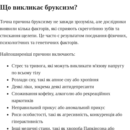
Що викликає бруксизм?
Точна причина бруксизму не завжди зрозуміла, але дослідники
виявили кілька факторів, які сприяють скреготінню зубів та
стискання щелепи. Це часто є результатом поєднання фізичних,
психологічних та генетичних факторів.
Найпоширеніші причини включають:
Стрес та тривога, які можуть викликати м'язову напругу
по всьому тілу
Розлади сну, такі як апное сну або хропіння
Деякі ліки, зокрема деякі антидепресанти
Споживання кофеїну, алкоголю або рекреаційних
наркотиків
Неправильний прикус або аномальний прикус
Риси особистості, такі як агресивність, конкуренція або
гіперактивність
Інші медичні стани, такі як хвороба Паркінсона або