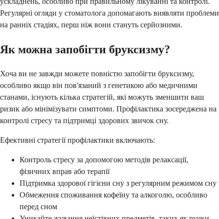
ускладнень, особливо при правильному лікуванні та контролі.
Регулярні огляди у стоматолога допомагають виявляти проблеми
на ранніх стадіях, перш ніж вони стануть серйозними.
Як можна запобігти бруксизму?
Хоча ви не завжди можете повністю запобігти бруксизму,
особливо якщо він пов'язаний з генетикою або медичними
станами, існують кілька стратегій, які можуть зменшити ваш
ризик або мінімізувати симптоми. Профілактика зосереджена на
контролі стресу та підтримці здорових звичок сну.
Ефективні стратегії профілактики включають:
Контроль стресу за допомогою методів релаксації,
фізичних вправ або терапії
Підтримка здорової гігієни сну з регулярним режимом сну
Обмеження споживання кофеїну та алкоголю, особливо
перед сном
Уникайте жування неїстівних предметів, таких як ручки