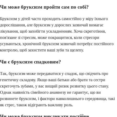
Чи може бруксизм пройти сам по собі?
Бруксизм у дітей часто проходить самостійно у міру їхнього
дорослішання, але бруксизм у дорослих зазвичай вимагає
лікування, щоб запобігти ускладненням. Хоча скреготіння,
пов'язане зі стресом, може покращитися, коли стресори
усуваються, хронічний бруксизм зазвичай потребує постійного
контролю, щоб захистити ваші зуби та щелепу.
Чи є бруксизм спадковим?
Так, бруксизм може передаватися у спадок, що свідчить про
генетичну складову. Якщо ваші батьки або брати та сестри
скрегочуть зубами, у вас вищий ризик розвитку цього стану.
Однак наявність сімейного анамнезу не гарантує, що ви
розвинете бруксизм, і фактори навколишнього середовища, такі
як стрес, також відіграють важливу роль.
Чи може бруксизм викликати постійне