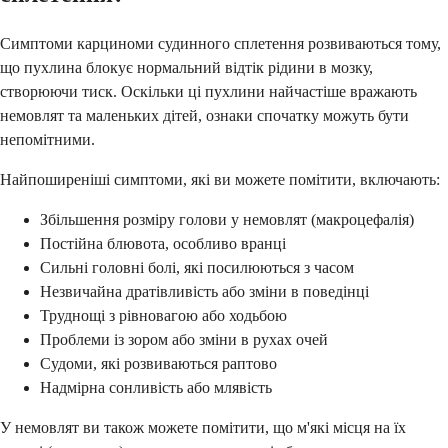
Симптоми карциноми судинного сплетення розвиваються тому,
що пухлина блокує нормальний відтік рідини в мозку,
створюючи тиск. Оскільки ці пухлини найчастіше вражають
немовлят та маленьких дітей, ознаки спочатку можуть бути
непомітними.
Найпоширеніші симптоми, які ви можете помітити, включають:
Збільшення розміру голови у немовлят (макроцефалія)
Постійна блювота, особливо вранці
Сильні головні болі, які посилюються з часом
Незвичайна дратівливість або зміни в поведінці
Труднощі з рівновагою або ходьбою
Проблеми із зором або зміни в рухах очей
Судоми, які розвиваються раптово
Надмірна сонливість або млявість
У немовлят ви також можете помітити, що м'які місця на їх