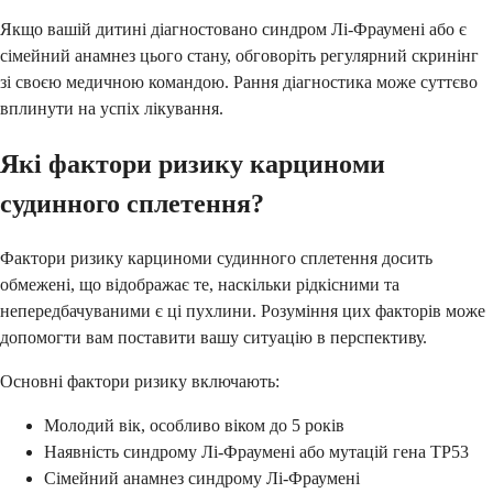
Якщо вашій дитині діагностовано синдром Лі-Фраумені або є
сімейний анамнез цього стану, обговоріть регулярний скринінг
зі своєю медичною командою. Рання діагностика може суттєво
вплинути на успіх лікування.
Які фактори ризику карциноми
судинного сплетення?
Фактори ризику карциноми судинного сплетення досить
обмежені, що відображає те, наскільки рідкісними та
непередбачуваними є ці пухлини. Розуміння цих факторів може
допомогти вам поставити вашу ситуацію в перспективу.
Основні фактори ризику включають:
Молодий вік, особливо віком до 5 років
Наявність синдрому Лі-Фраумені або мутацій гена TP53
Сімейний анамнез синдрому Лі-Фраумені