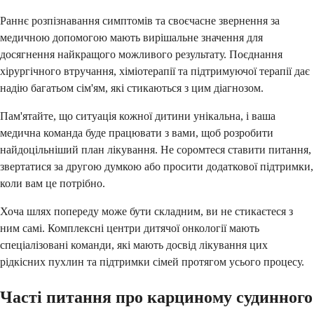
Раннє розпізнавання симптомів та своєчасне звернення за
медичною допомогою мають вирішальне значення для
досягнення найкращого можливого результату. Поєднання
хірургічного втручання, хіміотерапії та підтримуючої терапії дає
надію багатьом сім'ям, які стикаються з цим діагнозом.
Пам'ятайте, що ситуація кожної дитини унікальна, і ваша
медична команда буде працювати з вами, щоб розробити
найдоцільніший план лікування. Не соромтеся ставити питання,
звертатися за другою думкою або просити додаткової підтримки,
коли вам це потрібно.
Хоча шлях попереду може бути складним, ви не стикаєтеся з
ним самі. Комплексні центри дитячої онкології мають
спеціалізовані команди, які мають досвід лікування цих
рідкісних пухлин та підтримки сімей протягом усього процесу.
Часті питання про карциному судинного