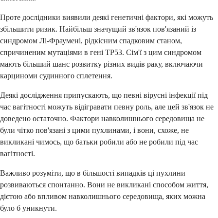
Проте дослідники виявили деякі генетичні фактори, які можуть
збільшити ризик. Найбільш значущий зв'язок пов'язаний із
синдромом Лі-Фраумені, рідкісним спадковим станом,
спричиненим мутаціями в гені TP53. Сім'ї з цим синдромом
мають більший шанс розвитку різних видів раку, включаючи
карциноми судинного сплетення.
Деякі дослідження припускають, що певні вірусні інфекції під
час вагітності можуть відігравати певну роль, але цей зв'язок не
доведено остаточно. Фактори навколишнього середовища не
були чітко пов'язані з цими пухлинами, і вони, схоже, не
викликані чимось, що батьки робили або не робили під час
вагітності.
Важливо розуміти, що в більшості випадків ці пухлини
розвиваються спонтанно. Вони не викликані способом життя,
дієтою або впливом навколишнього середовища, яких можна
було б уникнути.