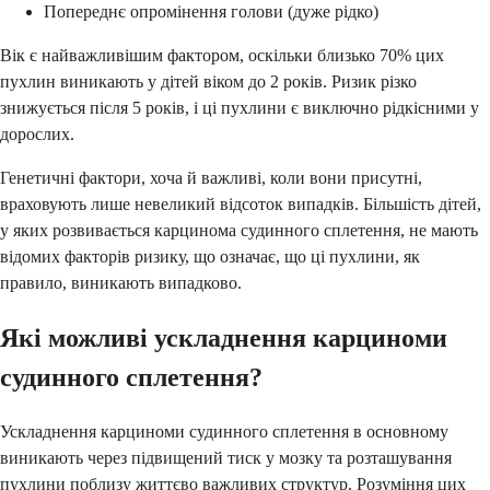
Попереднє опромінення голови (дуже рідко)
Вік є найважливішим фактором, оскільки близько 70% цих
пухлин виникають у дітей віком до 2 років. Ризик різко
знижується після 5 років, і ці пухлини є виключно рідкісними у
дорослих.
Генетичні фактори, хоча й важливі, коли вони присутні,
враховують лише невеликий відсоток випадків. Більшість дітей,
у яких розвивається карцинома судинного сплетення, не мають
відомих факторів ризику, що означає, що ці пухлини, як
правило, виникають випадково.
Які можливі ускладнення карциноми
судинного сплетення?
Ускладнення карциноми судинного сплетення в основному
виникають через підвищений тиск у мозку та розташування
пухлини поблизу життєво важливих структур. Розуміння цих