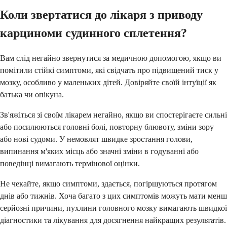
Коли звертатися до лікаря з приводу
карциноми судинного сплетення?
Вам слід негайно звернутися за медичною допомогою, якщо ви
помітили стійкі симптоми, які свідчать про підвищений тиск у
мозку, особливо у маленьких дітей. Довіряйте своїй інтуїції як
батька чи опікуна.
Зв'яжіться зі своїм лікарем негайно, якщо ви спостерігаєте сильні
або посилюються головні болі, повторну блювоту, зміни зору
або нові судоми. У немовлят швидке зростання голови,
випинання м'яких місць або значні зміни в годуванні або
поведінці вимагають термінової оцінки.
Не чекайте, якщо симптоми, здається, погіршуються протягом
днів або тижнів. Хоча багато з цих симптомів можуть мати менш
серйозні причини, пухлини головного мозку вимагають швидкої
діагностики та лікування для досягнення найкращих результатів.