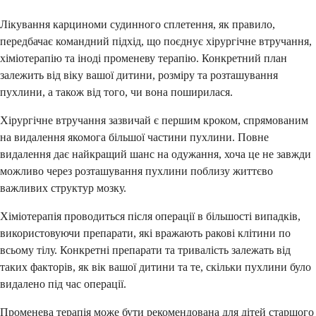
Лікування карциноми судинного сплетення, як правило,
передбачає командний підхід, що поєднує хірургічне втручання,
хіміотерапію та іноді променеву терапію. Конкретний план
залежить від віку вашої дитини, розміру та розташування
пухлини, а також від того, чи вона поширилася.
Хірургічне втручання зазвичай є першим кроком, спрямованим
на видалення якомога більшої частини пухлини. Повне
видалення дає найкращий шанс на одужання, хоча це не завжди
можливо через розташування пухлини поблизу життєво
важливих структур мозку.
Хіміотерапія проводиться після операції в більшості випадків,
використовуючи препарати, які вражають ракові клітини по
всьому тілу. Конкретні препарати та тривалість залежать від
таких факторів, як вік вашої дитини та те, скільки пухлини було
видалено під час операції.
Променева терапія може бути рекомендована для дітей старшого