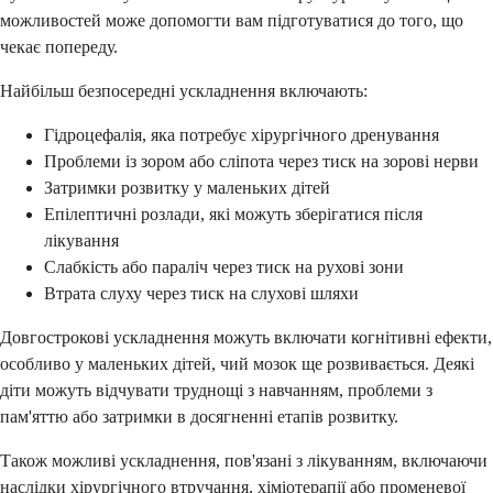
можливостей може допомогти вам підготуватися до того, що
чекає попереду.
Найбільш безпосередні ускладнення включають:
Гідроцефалія, яка потребує хірургічного дренування
Проблеми із зором або сліпота через тиск на зорові нерви
Затримки розвитку у маленьких дітей
Епілептичні розлади, які можуть зберігатися після
лікування
Слабкість або параліч через тиск на рухові зони
Втрата слуху через тиск на слухові шляхи
Довгострокові ускладнення можуть включати когнітивні ефекти,
особливо у маленьких дітей, чий мозок ще розвивається. Деякі
діти можуть відчувати труднощі з навчанням, проблеми з
пам'яттю або затримки в досягненні етапів розвитку.
Також можливі ускладнення, пов'язані з лікуванням, включаючи
наслідки хірургічного втручання, хіміотерапії або променевої