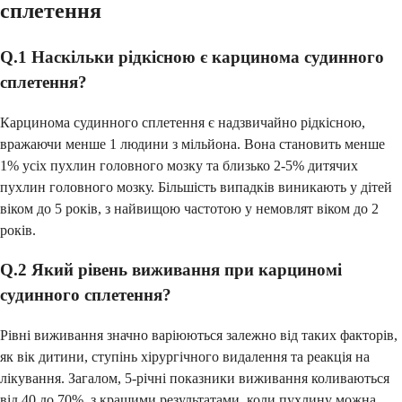
сплетення
Q.1 Наскільки рідкісною є карцинома судинного
сплетення?
Карцинома судинного сплетення є надзвичайно рідкісною,
вражаючи менше 1 людини з мільйона. Вона становить менше
1% усіх пухлин головного мозку та близько 2-5% дитячих
пухлин головного мозку. Більшість випадків виникають у дітей
віком до 5 років, з найвищою частотою у немовлят віком до 2
років.
Q.2 Який рівень виживання при карциномі
судинного сплетення?
Рівні виживання значно варіюються залежно від таких факторів,
як вік дитини, ступінь хірургічного видалення та реакція на
лікування. Загалом, 5-річні показники виживання коливаються
від 40 до 70%, з кращими результатами, коли пухлину можна