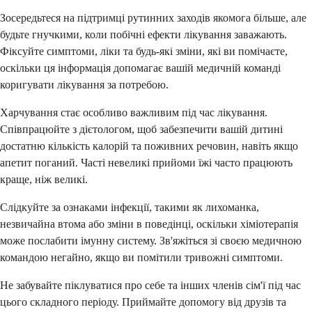
Зосередьтеся на підтримці рутинних заходів якомога більше, але
будьте гнучкими, коли побічні ефекти лікування заважають.
Фіксуйте симптоми, ліки та будь-які зміни, які ви помічаєте,
оскільки ця інформація допомагає вашій медичній команді
коригувати лікування за потребою.
Харчування стає особливо важливим під час лікування.
Співпрацюйте з дієтологом, щоб забезпечити вашій дитині
достатню кількість калорій та поживних речовин, навіть якщо
апетит поганий. Часті невеликі прийоми їжі часто працюють
краще, ніж великі.
Слідкуйте за ознаками інфекції, такими як лихоманка,
незвичайна втома або зміни в поведінці, оскільки хіміотерапія
може послабити імунну систему. Зв'яжіться зі своєю медичною
командою негайно, якщо ви помітили тривожні симптоми.
Не забувайте піклуватися про себе та інших членів сім'ї під час
цього складного періоду. Приймайте допомогу від друзів та