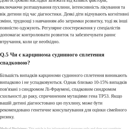
Довгострокові наслідки залежать від кількох факторів,
включаючи розташування пухлини, інтенсивність лікування та
вік дитини під час діагностики. Деякі діти відчувають когнітивні
зміни, труднощі з навчанням або затримки розвитку, тоді як інші
повністю одужують. Регулярне спостереження у спеціалістів
допомагає контролювати розвиток та забезпечувати раннє
втручання, коли це необхідно.
Q.5 Чи є карцинома судинного сплетення
спадковою?
Більшість випадків карциноми судинного сплетення виникають
випадково і не успадковуються. Однак близько 10-15% випадків
пов'язані з синдромом Лі-Фраумені, спадковим синдромом
схильності до раку, спричиненим мутаціями гена TP53. Якщо
вашій дитині діагностовано цю пухлину, може бути
рекомендовано генетичне консультування для оцінки сімейного
ризику.
Medical Disclaimer:
This article is for informational purposes only and does not constitute