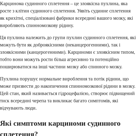
Карцинома судинного сплетення – це злоякісна пухлина, яка
росте з клітин судинного сплетення. Уявіть судинне сплетення
як крихітні, спеціалізовані фабрики всередині вашого мозку, які
виробляють спинномозкову рідину.
Ця пухлина належить до групи пухлин судинного сплетення, які
можуть бути як доброякісними (неканцерогенними), так і
злоякісними (канцерогенними). Карциноми є злоякісним типом,
тобто вони можуть рости більш агресивно та потенційно
поширюватися на інші частини мозку або спинного мозку.
Пухлина порушує нормальне вироблення та потік рідини, що
може призвести до накопичення спинномозкової рідини в мозку.
Цей стан, який називається гідроцефалією, створює підвищений
тиск всередині черепа та викликає багато симптомів, які
відчувають люди.
Які симптоми карциноми судинного
сплетення?