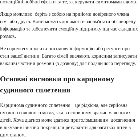
потенційні побічні ефекти та те, як керувати симптомами вдома.
Якщо можливо, беріть з собою на прийоми довіреного члена
сім'ї або друга. Вони можуть допомогти запам'ятати обговорену
інформацію та забезпечити емоційну підтримку під час складних
розмов.
Не соромтеся просити письмову інформацію або ресурси про
стан вашої дитини. Багато сімей вважають корисним записувати
важливі частини розмови (з дозволу) для подальшого перегляду.
Основні висновки про карциному
судинного сплетення
Карцинома судинного сплетення – це рідкісна, але серйозна
пухлина головного мозку, яка в основному вражає маленьких
дітей. Хоча діагноз може здатися приголомшливим, досягнення
в лікуванні значно покращили результати для багатьох дітей з
цим станом.