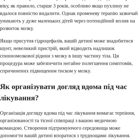
віку, як правило, старше 3 років, особливо якщо пухлину не
вдалося повністю видалити. Однак променеву терапію зазвичай
уникають у дуже маленьких дітей через потенційний вплив на
розвиток мозку.
Якщо присутня гідроцефалія, вашій дитині може знадобитися
шунт, невеликий пристрій, який відводить надлишок
спинномозкової рідини з мозку в іншу частину тіла. Ця
процедура може забезпечити негайне полегшення симптомів,
спричинених підвищеним тиском у мозку.
Як організувати догляд вдома під час
лікування?
Організація догляду вдома під час лікування вимагає терпіння,
організованості та тісної співпраці з вашою медичною
командою. Створення підтримуючого середовища може
допомогти вашій дитині впоратися з труднощами лікування.