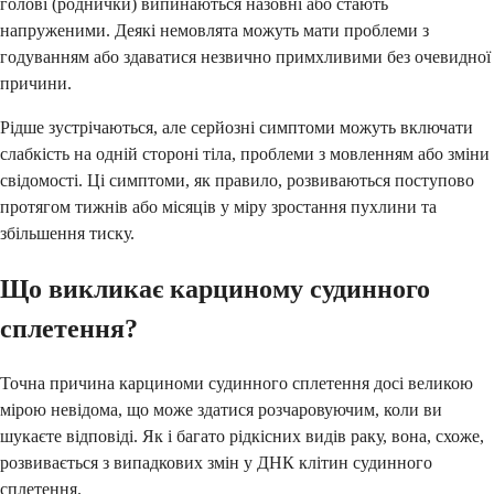
голові (роднички) випинаються назовні або стають
напруженими. Деякі немовлята можуть мати проблеми з
годуванням або здаватися незвично примхливими без очевидної
причини.
Рідше зустрічаються, але серйозні симптоми можуть включати
слабкість на одній стороні тіла, проблеми з мовленням або зміни
свідомості. Ці симптоми, як правило, розвиваються поступово
протягом тижнів або місяців у міру зростання пухлини та
збільшення тиску.
Що викликає карциному судинного
сплетення?
Точна причина карциноми судинного сплетення досі великою
мірою невідома, що може здатися розчаровуючим, коли ви
шукаєте відповіді. Як і багато рідкісних видів раку, вона, схоже,
розвивається з випадкових змін у ДНК клітин судинного
сплетення.