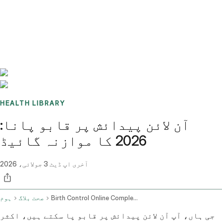
Benchmarks
Stories
FAQ
Sign up / Log in
HEALTH LIBRARY
آن لائن پیدائش پر قابو پانا:
2026 کا موازنہ گائیڈ
آخری اپ ڈیٹ
3 جولائی، 2026
Birth Control Online Complete 2026 Comparison Guide
صحت بلاگ
ہوم
جی ہاں، آپ آن لائن پیدائش پر قابو پا سکتے ہیں، اکثر