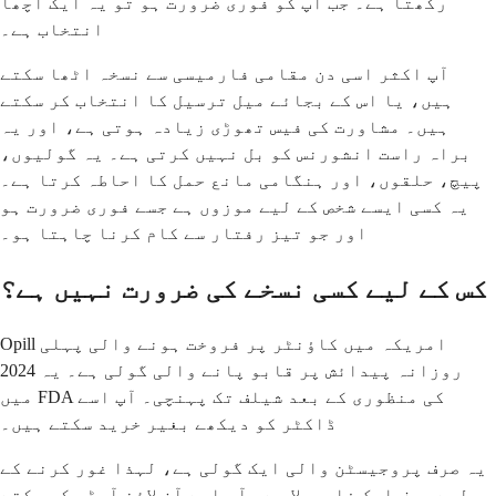
رکھتا ہے۔ جب آپ کو فوری ضرورت ہو تو یہ ایک اچھا
انتخاب ہے۔
آپ اکثر اسی دن مقامی فارمیسی سے نسخہ اٹھا سکتے
ہیں، یا اس کے بجائے میل ترسیل کا انتخاب کر سکتے
ہیں۔ مشاورت کی فیس تھوڑی زیادہ ہوتی ہے، اور یہ
براہ راست انشورنس کو بل نہیں کرتی ہے۔ یہ گولیوں،
پیچ، حلقوں، اور ہنگامی مانع حمل کا احاطہ کرتا ہے۔
یہ کسی ایسے شخص کے لیے موزوں ہے جسے فوری ضرورت ہو
اور جو تیز رفتار سے کام کرنا چاہتا ہو۔
کس کے لیے کسی نسخے کی ضرورت نہیں ہے؟
Opill امریکہ میں کاؤنٹر پر فروخت ہونے والی پہلی
روزانہ پیدائش پر قابو پانے والی گولی ہے۔ یہ 2024
میں FDA کی منظوری کے بعد شیلف تک پہنچی۔ آپ اسے
ڈاکٹر کو دیکھے بغیر خرید سکتے ہیں۔
یہ صرف پروجیسٹن والی ایک گولی ہے، لہذا غور کرنے کے
لیے صرف ایک فارمولا ہے۔ آپ اسے آن لائن آرڈر کر سکتے