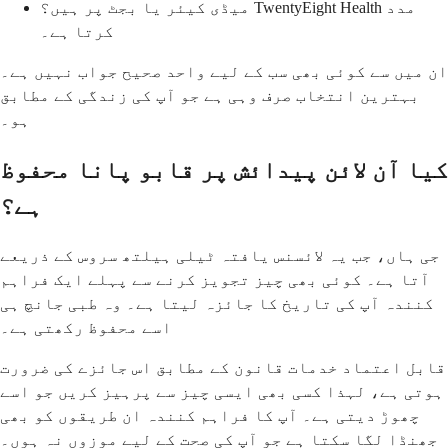
میڈی کیئر یا بجٹ پر ہیں؟ TwentyEight Health مدد
کرتا ہے۔
ان میں سے کوئی بھی سب کے لیے واحد صحیح جواب نہیں ہے۔
بہترین انتخاب صرف وہی ہے جو آپ کی زندگی کے مطابق
ہو۔
کیا آن لائن پیدائش پر قابو پانا محفوظ
ہے؟
جی ہاں، جب یہ لائسنس یافتہ ٹیلی ہیلتھ سروس کے ذریعے
آتا ہے۔ کوئی بھی چیز تجویز کرنے سے پہلے ایک فراہم
کنندہ آپ کی تاریخ کا جائزہ لیتا ہے۔ وہ طبی جانچ ہی
اسے محفوظ رکھتی ہے۔
قابل اعتماد خدمات قانون کے مطابق اس جائزے کی ضرورت
ہوتی ہے، لہذا کسی بھی ایسی چیز سے پرہیز کریں جو اسے
چھوڑ دیتی ہے۔ آپ کا فراہم کنندہ ان طریقوں کو بھی
جھنڈا لگا سکتا ہے جو آپ کی صحت کے لیے موزوں نہ ہوں۔