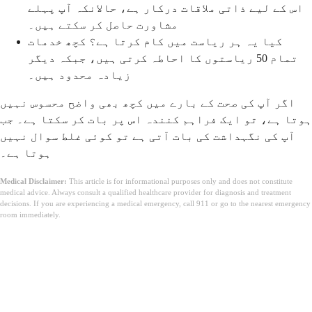
اس کے لیے ذاتی ملاقات درکار ہے، حالانکہ آپ پہلے
مشاورت حاصل کر سکتے ہیں۔
کیا یہ ہر ریاست میں کام کرتا ہے؟ کچھ خدمات
تمام 50 ریاستوں کا احاطہ کرتی ہیں، جبکہ دیگر
زیادہ محدود ہیں۔
اگر آپ کی صحت کے بارے میں کچھ بھی واضح محسوس نہیں
ہوتا ہے، تو ایک فراہم کنندہ اس پر بات کر سکتا ہے۔ جب
آپ کی نگہداشت کی بات آتی ہے تو کوئی غلط سوال نہیں
ہوتا ہے۔
Medical Disclaimer:
This article is for informational purposes only and does not constitute
medical advice. Always consult a qualified healthcare provider for diagnosis and treatment
decisions. If you are experiencing a medical emergency, call 911 or go to the nearest emergency
room immediately.