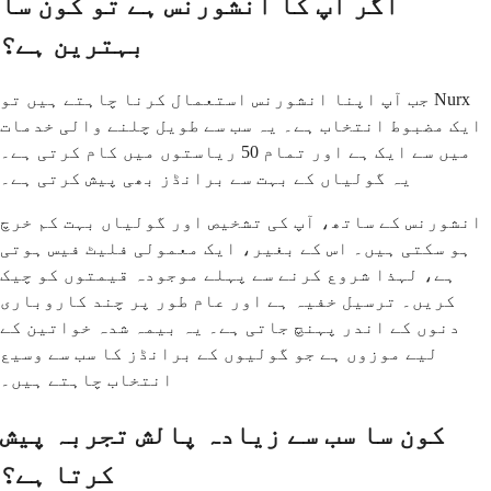
اگر آپ کا انشورنس ہے تو کون سا
بہترین ہے؟
جب آپ اپنا انشورنس استعمال کرنا چاہتے ہیں تو Nurx
ایک مضبوط انتخاب ہے۔ یہ سب سے طویل چلنے والی خدمات
میں سے ایک ہے اور تمام 50 ریاستوں میں کام کرتی ہے۔
یہ گولیاں کے بہت سے برانڈز بھی پیش کرتی ہے۔
انشورنس کے ساتھ، آپ کی تشخیص اور گولیاں بہت کم خرچ
ہو سکتی ہیں۔ اس کے بغیر، ایک معمولی فلیٹ فیس ہوتی
ہے، لہذا شروع کرنے سے پہلے موجودہ قیمتوں کو چیک
کریں۔ ترسیل خفیہ ہے اور عام طور پر چند کاروباری
دنوں کے اندر پہنچ جاتی ہے۔ یہ بیمہ شدہ خواتین کے
لیے موزوں ہے جو گولیوں کے برانڈز کا سب سے وسیع
انتخاب چاہتے ہیں۔
کون سا سب سے زیادہ پالش تجربہ پیش
کرتا ہے؟