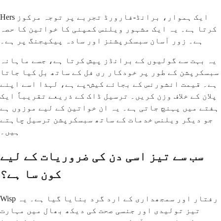
Hers ایک ہموار، برانڈ-فارورڈ تجربے پر توجہ مرکوز
کرتا ہے۔ یہ ایک مشہور ویلنس کمپنی کا خواتین کا حصہ
ہے۔ زور آسان سبسکرپشنز اور سادہ پیکیجنگ پر ہے۔
یہ بہت سے گولیوں کے برانڈز پیش کرتا ہے، جسے ماہانہ
سبسکرپشن کے طور پر خودکار ری فل کے ساتھ بل کیا جاتا
ہے۔ قیمت انشورنس کے بجائے کیش-پے ہے، لہذا اسے اپنے
پلان کے خلاف وزن کریں۔ ترسیل ڈاک کے ذریعے تقریباً ایک
ہفتے میں پہنچ جاتی ہے۔ یہ ان خواتین کے لیے موزوں ہے
جو دیگر ویلنس خدمات کے ساتھ سبسکرپشن ترسیل چاہتے
ہیں۔
سب سے تیز اسی دن کی ضروریات کے لیے
کون سا ہے؟
Wisp رفتار اور سمجھداری کے ارد گرد بنایا گیا ہے۔ یہ
تیز تولیدی اور جنسی صحت کی دیکھ بھال میں مہارت