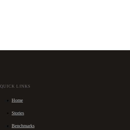
QUICK LINKS
Home
Stories
Benchmarks