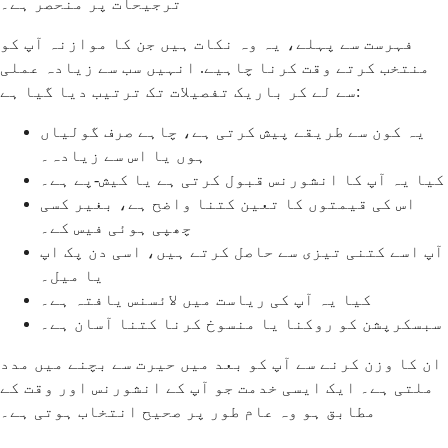
ترجیحات پر منحصر ہے۔
فہرست سے پہلے، یہ وہ نکات ہیں جن کا موازنہ آپ کو
منتخب کرتے وقت کرنا چاہیے. انہیں سب سے زیادہ عملی
سے لے کر باریک تفصیلات تک ترتیب دیا گیا ہے:
یہ کون سے طریقے پیش کرتی ہے، چاہے صرف گولیاں
ہوں یا اس سے زیادہ۔
کیا یہ آپ کا انشورنس قبول کرتی ہے یا کیش-پے ہے۔
اس کی قیمتوں کا تعین کتنا واضح ہے، بغیر کسی
چھپی ہوئی فیس کے۔
آپ اسے کتنی تیزی سے حاصل کرتے ہیں، اسی دن پک اپ
یا میل۔
کیا یہ آپ کی ریاست میں لائسنس یافتہ ہے۔
سبسکرپشن کو روکنا یا منسوخ کرنا کتنا آسان ہے۔
ان کا وزن کرنے سے آپ کو بعد میں حیرت سے بچنے میں مدد
ملتی ہے۔ ایک ایسی خدمت جو آپ کے انشورنس اور وقت کے
مطابق ہو وہ عام طور پر صحیح انتخاب ہوتی ہے۔