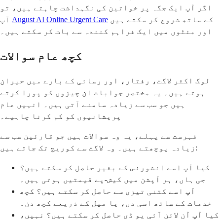
اگر آپ ایک جگہ پر خواتین کی نگہداشت چاہتے ہیں، تو
کے ساتھ شروع کر سکتے ہیں
August AI Online Urgent Care
آپ
اور منٹوں میں ایک فراہم کنندہ سے بات کر سکتے ہیں۔
کچھ عام سوالات
لوگ اکثر لاگت، رفتار، اور رسائی کے بارے میں حیران
ہوتے ہیں۔ یہ مختصر جوابات ان چیزوں کو پورا کرتے
ہیں جو سب سے زیادہ سامنے آتی ہیں۔ انہیں عام
پریشانیوں کو کم کرنا چاہیے۔
فہرست سے پہلے، یہ وہ سوالات ہیں جو قارئین سب سے
زیادہ پوچھتے ہیں۔ وہ لاگت سے کوریج تک جاتے ہیں:
کیا آپ اسے انشورنس کے بغیر حاصل کر سکتے ہیں؟
جی ہاں، ہر آپشن میں کیش-پے قیمتیں ہوتی ہیں۔
آپ اسے کتنی تیزی سے حاصل کر سکتے ہیں؟ کچھ
خدمات کے ساتھ اسی دن، یا میل کے ذریعے کچھ دن۔
کیا آپ آن لائن آئی یو ڈی حاصل کر سکتے ہیں؟ نہیں،