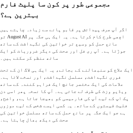
مجموعی طور پر کون سا پلیٹ فارم
بہترین ہے؟
اگر آپ صرف پیدائش پر قابو پانے سے زیادہ چاہتے ہیں
تو August AI اچھی طرح کام کرتا ہے۔ یہ ایک ہی جگہ پر
مانع حمل کو وسیع تر خواتین کی نگہداشت کے ساتھ
جوڑتا ہے۔ آپ ری فل اور صحت کی دیگر ضروریات کو ایک
ساتھ منظم کر سکتے ہیں۔
ایک علاج کو سنبھالنے کے بجائے، یہ ایک ہی لاگ ان کے تحت
فوری نگہداشت، مسلسل نگہداشت، اور نسخے لاتا ہے۔
علامات کی ایک مختصر جانچ ایک فراہم کنندہ کے ساتھ
ویڈیو وزٹ کی طرف لے جاتی ہے۔ آپ کا نسخہ پھر اسی دن
پک اپ کے لیے آپ کی فارمیسی کو بھیجا جاتا ہے، واضح،
فلیٹ قیمتوں کے ساتھ۔ یہ کسی ایسے شخص کے لیے موزوں
ہے جو ایک جگہ پر مانع حمل کے ساتھ مسلسل خواتین کی
صحت کی دیکھ بھال چاہتا ہے۔