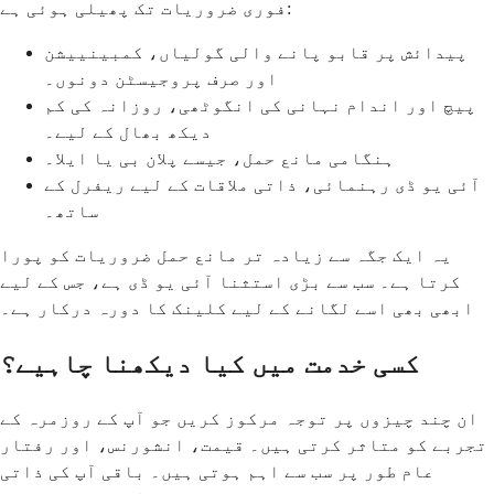
فوری ضروریات تک پھیلی ہوئی ہے:
پیدائش پر قابو پانے والی گولیاں، کمبینییشن
اور صرف پروجیسٹن دونوں۔
پیچ اور اندام نہانی کی انگوٹھی، روزانہ کی کم
دیکھ بھال کے لیے۔
ہنگامی مانع حمل، جیسے پلان بی یا ایلا۔
آئی یو ڈی رہنمائی، ذاتی ملاقات کے لیے ریفرل کے
ساتھ۔
یہ ایک جگہ سے زیادہ تر مانع حمل ضروریات کو پورا
کرتا ہے۔ سب سے بڑی استثنا آئی یو ڈی ہے، جس کے لیے
ابھی بھی اسے لگانے کے لیے کلینک کا دورہ درکار ہے۔
کسی خدمت میں کیا دیکھنا چاہیے؟
ان چند چیزوں پر توجہ مرکوز کریں جو آپ کے روزمرہ کے
تجربے کو متاثر کرتی ہیں۔ قیمت، انشورنس، اور رفتار
عام طور پر سب سے اہم ہوتی ہیں۔ باقی آپ کی ذاتی