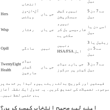
میل
انتخاب
5 سے 7 دن
نہیں، کیش
آل-ان-ون
جی ہاں
Hers
میل
سبسکرپشن
ویلنس
نہیں،
اسی دن یا
فارمیسی بل کر
جی ہاں
رفتار
Wisp
میل
سکتی ہے
ریٹیل یا 3
نہیں،
سے 5 دن
نہیں
سادگی
Opill
HSA/FSA اہل
میل
میڈی
3 سے 7 دن
جی ہاں، میڈی
TwentyEight
جی ہاں
کیئر
میل
کیئر پر مرکوز
Health
صارفین
قیمتیں اور کوریج بدلتے رہتے ہیں، لہذا ہر خدمت پر
موجودہ تفصیلات کی تصدیق کریں۔ یہ جدول ایک نقطہ آغاز
ہے، حتمی لفظ نہیں۔
اپنے لیے صحیح انتخاب کیسے کریں؟