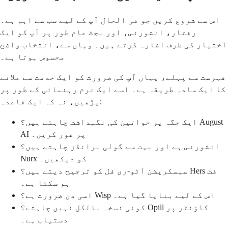
اس سے شروع کریں جو فی الحال آپ کے لیے سب سے اہم ہے۔
رفتار، انشورنس، اور بجٹ عام طور پر آپ کو ایک
اختیار کی طرف اشارہ کرتے ہیں۔ وہاں سے، انتخاب واضح
محسوس ہوتا ہے۔
فہرست سے پہلے، یہاں آپ کی ضرورت کو ایک خدمت سے ملانے
کا ایک سادہ طریقہ ہے۔ اسے ایک نرم رہنمائی کے طور پر
پڑھیں، نہ کہ ایک قاعدہ:
ایک جگہ پر خواتین کی نگہداشت چاہتے ہیں؟ August
AI پر غور کریں۔
انشورنس ہے اور بہت سے گولی برانڈز چاہتے ہیں؟
Nurx کو دیکھیں۔
سبسکرپشن آٹو-ری فل کو ترجیح دیتے ہیں؟ Hers فٹ
ہو سکتا ہے۔
اسی دن ضرورت ہے؟ Wisp اس کے لیے بنایا گیا ہے۔
کوئی نسخہ بالکل نہیں چاہتے؟ Opill کاؤنٹر پر
دستیاب ہے۔