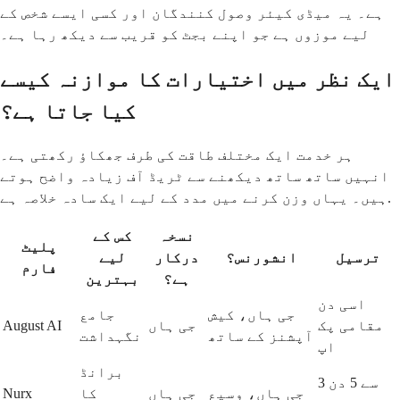
ہے۔ یہ میڈی کیئر وصول کنندگان اور کسی ایسے شخص کے
لیے موزوں ہے جو اپنے بجٹ کو قریب سے دیکھ رہا ہے۔
ایک نظر میں اختیارات کا موازنہ کیسے
کیا جاتا ہے؟
ہر خدمت ایک مختلف طاقت کی طرف جھکاؤ رکھتی ہے۔
انہیں ساتھ ساتھ دیکھنے سے ٹریڈ آف زیادہ واضح ہوتے
ہیں۔ یہاں وزن کرنے میں مدد کے لیے ایک سادہ خلاصہ ہے.
نسخہ
کس کے
پلیٹ
ترسیل
انشورنس؟
درکار
لیے
فارم
ہے؟
بہترین
اسی دن
جی ہاں، کیش
جامع
مقامی پک
جی ہاں
August AI
آپشنز کے ساتھ
نگہداشت
اپ
برانڈ
3 سے 5 دن
جی ہاں، وسیع
جی ہاں
کا
Nurx