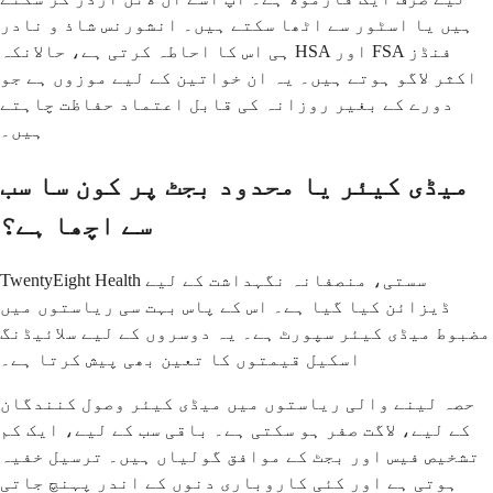
ہیں یا اسٹور سے اٹھا سکتے ہیں۔ انشورنس شاذ و نادر
ہی اس کا احاطہ کرتی ہے، حالانکہ HSA اور FSA فنڈز
اکثر لاگو ہوتے ہیں۔ یہ ان خواتین کے لیے موزوں ہے جو
دورے کے بغیر روزانہ کی قابل اعتماد حفاظت چاہتے
ہیں۔
میڈی کیئر یا محدود بجٹ پر کون سا سب
سے اچھا ہے؟
TwentyEight Health سستی، منصفانہ نگہداشت کے لیے
ڈیزائن کیا گیا ہے۔ اس کے پاس بہت سی ریاستوں میں
مضبوط میڈی کیئر سپورٹ ہے۔ یہ دوسروں کے لیے سلائیڈنگ
اسکیل قیمتوں کا تعین بھی پیش کرتا ہے۔
حصہ لینے والی ریاستوں میں میڈی کیئر وصول کنندگان
کے لیے، لاگت صفر ہو سکتی ہے۔ باقی سب کے لیے، ایک کم
تشخیص فیس اور بجٹ کے موافق گولیاں ہیں۔ ترسیل خفیہ
ہوتی ہے اور کئی کاروباری دنوں کے اندر پہنچ جاتی