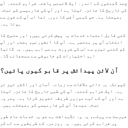
چند گھنٹوں کے اندر۔ ایک لائسنس یافتہ فراہم کنندہ آپ
کی تاریخ کا جائزہ لیتا ہے اور آپ کی فارمیسی کو نسخہ
بھیجتا ہے۔ جو کبھی آفس کا دورہ تھا اب آپ کے فون سے
ہوتا ہے۔
کئی قابل اعتماد خدمات یہ پیش کرتی ہیں، اور صحیح کا
انتخاب آپ پر منحصر ہے۔ آپ کا انشورنس، بجٹ، اور آپ
کو کتنی تیزی سے اس کی ضرورت ہے سب اہم ہیں۔ یہ گائیڈ
اہم اختیارات کو خاموشی سے سمجھائے گا۔
آن لائن پیدائش پر قابو کیوں پائیں؟
کیونکہ یہ ذاتی ملاقات سے زیادہ آسان اور اکثر تیز تر
ہے۔ ایک فراہم کنندہ آپ کی طبی تاریخ کا جائزہ لیتا
ہے اور آپ کے لیے موزوں طریقہ تجویز کرتا ہے۔ پھر وہ
نسخہ سیدھا آپ کی فارمیسی کو بھیجتے ہیں۔
فہرست سے پہلے، یہ وہ نگہداشت ہے جو یہ خدمات عام طور
پر فراہم کرتی ہیں۔ یہ روزمرہ کے طریقوں سے لے کر