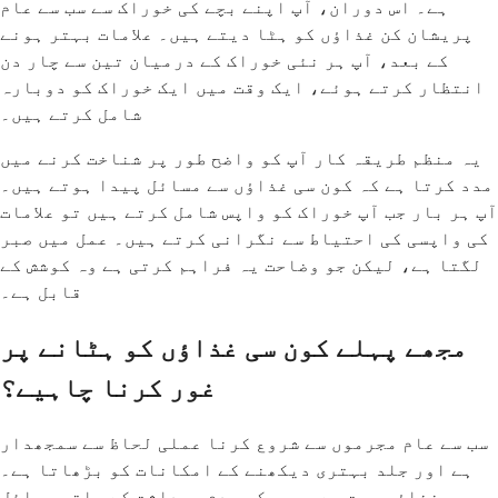
ہے۔ اس دوران، آپ اپنے بچے کی خوراک سے سب سے عام
پریشان کن غذاؤں کو ہٹا دیتے ہیں۔ علامات بہتر ہونے
کے بعد، آپ ہر نئی خوراک کے درمیان تین سے چار دن
انتظار کرتے ہوئے، ایک وقت میں ایک خوراک کو دوبارہ
شامل کرتے ہیں۔
یہ منظم طریقہ کار آپ کو واضح طور پر شناخت کرنے میں
مدد کرتا ہے کہ کون سی غذاؤں سے مسائل پیدا ہوتے ہیں۔
آپ ہر بار جب آپ خوراک کو واپس شامل کرتے ہیں تو علامات
کی واپسی کی احتیاط سے نگرانی کرتے ہیں۔ عمل میں صبر
لگتا ہے، لیکن جو وضاحت یہ فراہم کرتی ہے وہ کوشش کے
قابل ہے۔
مجھے پہلے کون سی غذاؤں کو ہٹانے پر
غور کرنا چاہیے؟
سب سے عام مجرموں سے شروع کرنا عملی لحاظ سے سمجھدار
ہے اور جلد بہتری دیکھنے کے امکانات کو بڑھاتا ہے۔
یہ غذاؤں بہت سے بچوں کو عدم برداشت کے ساتھ مسائل