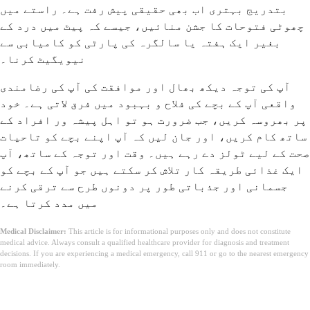
بتدریج بہتری اب بھی حقیقی پیش رفت ہے۔ راستے میں
چھوٹی فتوحات کا جشن منائیں، جیسے کہ پیٹ میں درد کے
بغیر ایک ہفتہ یا سالگرہ کی پارٹی کو کامیابی سے
نیویگیٹ کرنا۔
آپ کی توجہ دیکھ بھال اور موافقت کی آپ کی رضامندی
واقعی آپ کے بچے کی فلاح و بہبود میں فرق لاتی ہے۔ خود
پر بھروسہ کریں، جب ضرورت ہو تو اہل پیشہ ور افراد کے
ساتھ کام کریں، اور جان لیں کہ آپ اپنے بچے کو تاحیات
صحت کے لیے ٹولز دے رہے ہیں۔ وقت اور توجہ کے ساتھ، آپ
ایک غذائی طریقہ کار تلاش کر سکتے ہیں جو آپ کے بچے کو
جسمانی اور جذباتی طور پر دونوں طرح سے ترقی کرنے
میں مدد کرتا ہے۔
Medical Disclaimer:
This article is for informational purposes only and does not constitute
medical advice. Always consult a qualified healthcare provider for diagnosis and treatment
decisions. If you are experiencing a medical emergency, call 911 or go to the nearest emergency
room immediately.