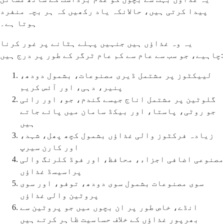
پیدا کرتی ہیں، حالانکہ یاد رکھیں کہ ہر بچہ منفرد
ہوتا ہے۔
یہ وہ غذاؤں ہیں جنہیں پہلے ہٹانے پر غور کرنا
چاہیے، جو سب سے عام سے کم عام ٹرگر کے طور پر درج ہیں:
لییکٹوز پر مشتمل ڈیری مصنوعات، بشمول دودھ،
پنیر، دہی، اور آئس کریم
گلوٹین پر مشتمل اناج جیسے گندم، جو، اور رائی
جو روٹی، پاستا، اور بیکڈ سامان میں پائے جاتے
ہیں
زیادہ فرکٹوز والی غذاؤں بشمول کچھ پھل، شہد،
اور کارن سیرپ
مصنوعی اضافی اجزاء، محافظ، اور فوڈ کلرنگ والی
پراسیسڈ غذاؤں
سوی مصنوعات بشمول سوی دودھ، توفو، اور سوی
پروٹین والی غذاؤں
انڈے، خاص طور پر ان بچوں میں جو پروٹین سے
بھرپور غذاؤں کے خلاف حساسیت ظاہر کرتے ہیں