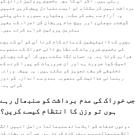
رہتی ہیں۔ اگر آپ کا بچہ مخصوص پروٹین ذرائع کو
برداشت نہیں کر سکتا، تو ایسے متبادل پیش کریں جنہیں
وہ آرام سے ہضم کر سکے۔ پھلیاں، مسور، دبلی پتلی
گوشت، مچھلی، اور بیج عام پریشان کن اجزاء کے بغیر
بہترین پروٹین فراہم کرتے ہیں۔
بچوں کے ڈائیٹیشین کے ساتھ کام کرنا آپ کو آپ کے بچے
کی مخصوص ضروریات کے مطابق ذاتی خوراک کے منصوبے
فراہم کرتا ہے۔ وہ حساب لگا سکتے ہیں کہ آپ کے بچے کو
ٹھیک کیا ضرورت ہے اور ان ضروریات کو پورا کرنے کے
تخلیقی طریقے تجویز کر سکتے ہیں۔ یہ پیشہ ورانہ
رہنمائی غذائیت کی منصوبہ بندی سے اندازہ کو دور
کرتی ہے۔
جب خوراک کی عدم برداشت کو سنبھال رہے
ہوں تو وزن کا انتظام کیسے کریں؟
دونوں خدشات کو ایک ساتھ سنبھالنا دراصل انہیں الگ
الگ سنبھالنے سے بہتر کام کرتا ہے۔ جب آپ پریشان کن