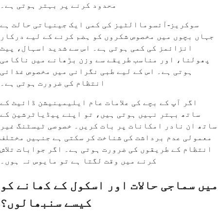
محدود کرنے پر بہتر ہوتی ہے۔
سوکریز-آئسوماالٹیز کی کمی ایک جینیاتی حالت ہے
جہاں بچوں میں مخصوص شکروں کو ہضم کرنے کے لیے درکار
انزائمز کی کمی ہوتی ہے۔ اس سے شدید اسہال، پیٹ
پھولنا، اور مناسب طریقے سے وزن بڑھانے میں ناکامی
ہوتی ہے۔ اس کے لیے طبی نگرانی میں مخصوص غذائی
انتظام کی ضرورت ہوتی ہے۔
اگر آپ کے بچے کی علامات عام ایلیمینیشن ڈائیٹ کے
ساتھ بہتر نہیں ہوتی ہیں، تو اپنے پیڈیاٹرشین کے
ساتھ ان نادر امکانات پر بات کریں۔ خصوصی ٹیسٹنگ غیر
معمولی عدم برداشت کی شناخت کر سکتی ہے جنہیں مختلف
انتظام کے طریقوں کی ضرورت ہوتی ہے۔ اگر جوابات تلاش
کرنے میں وقت لگتا ہے تو مایوس نہ ہوں۔
میں سماجی حالات اور اسکول کے کھانے کو
کیسے سنبھالوں؟