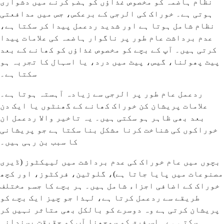
نظام ہاضمہ کو مخصوص غذاؤں کو ہضم کرنے میں دشواری
ہوتی ہے۔ خوراک کی الرجی کے برعکس، جس میں مدافعتی
نظام شامل ہوتا ہے اور شدید ردعمل پیدا کر سکتا ہے،
عدم برداشت عام طور پر ناگوار ہاضمہ کی علامات پیدا
کرتی ہیں۔ آپ کے بچے کو مخصوص غذاؤں کو کھانے کے بعد
پیٹ پھولنا، گیس، پیٹ میں درد، یا اسہال کا تجربہ ہو
سکتا ہے۔
ردعمل عام طور پر الرجی سے زیادہ آہستہ ہوتا ہے۔
علامات پریشان کن خوراک کھانے کے گھنٹوں یا ایک دن
بعد بھی ظاہر ہو سکتی ہیں۔ یہ تاخیر والا ردعمل ان
خوراکوں کی شناخت کرنا مشکل بنا سکتا ہے جو پریشانی
کا سبب بن رہی ہیں۔
بچوں میں عام خوراک کی عدم برداشت میں لییکٹوز (ڈیری
مصنوعات میں پایا جاتا ہے)، گلوٹین، فرکٹوز، اور کچھ
خوراک کے اضافی اجزاء شامل ہیں۔ ہر بچے کا جسم مختلف
طریقے سے ردعمل کرتا ہے، لہذا جو چیز ایک بچے کو
پریشان کرتی ہے وہ دوسرے کو بالکل بھی متاثر نہیں کر
سکتی ہے۔ اس فرق کو سمجھنا آپ کو حقیقت پسندانہ