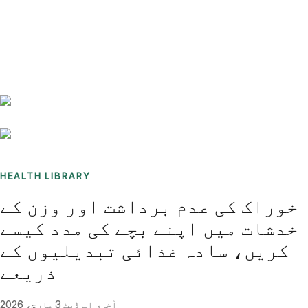
Benchmarks
Stories
FAQ
Sign up / Log in
HEALTH LIBRARY
خوراک کی عدم برداشت اور وزن کے
خدشات میں اپنے بچے کی مدد کیسے
کریں، سادہ غذائی تبدیلیوں کے
ذریعے
آخری اپ ڈیٹ
3 مارچ، 2026