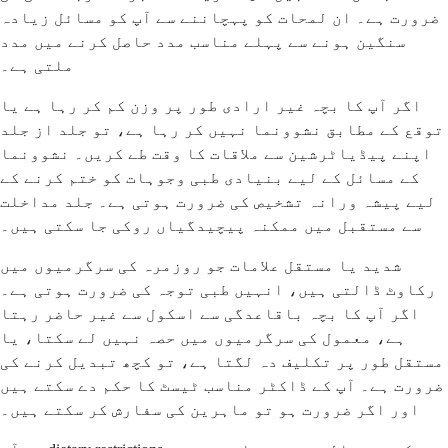
ضرورت ہے۔ ان لمحات کو پہچاننے سے آپ کو مسائل زیادہ
سنگین ہونے سے پہلے مناسب مدد حاصل کرنے میں مدد
ملتی ہے۔
اگر آپ کا بچہ غیر ارادی طور پر وزن کم کر رہا ہے یا
توقع کے مطابق نشوونما نہیں کر رہا ہے، تو جلد از جلد
اپنے پیڈیاٹرشین سے ملاقات کا وقت طے کریں۔ نشوونما
کے مسائل کے لیے بنیادی طبی وجوہات کو ختم کرنے کے
لیے پیشہ ورانہ تشخیص کی ضرورت ہوتی ہے۔ جلد مداخلت
سے مستقبل میں ممکنہ پیچیدگیاں روکی جا سکتی ہیں۔
شدید یا مستقل علامات جو روزمرہ کی سرگرمیوں میں
رکاوٹ ڈالتی ہیں، انہیں طبی توجہ کی ضرورت ہوتی ہے۔
اگر آپ کا بچہ باقاعدگی سے اسکول سے غیر حاضر رہتا
ہے، معمول کی سرگرمیوں میں حصہ نہیں لے سکتا، یا
مستقل طور پر تکلیف دہ لگتا ہے، تو کچھ تبدیل کرنے کی
ضرورت ہے۔ آپ کے ڈاکٹر مناسب ٹیسٹ کا حکم دے سکتے ہیں
اور اگر ضرورت ہو تو ماہرین کی سفارش کر سکتے ہیں۔