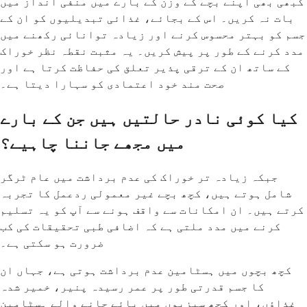
کبھی بھی اپنے بچے کے وزن کے بارے میں منفی انداز میں
بات نہ کریں۔ اس کے بجائے، غذائی تبدیلیوں کو ان کے
جسم کو بہتر محسوس کرنے اور زیادہ توانائی رکھنے میں
مدد کرنے کے طور پر پیش کریں۔ یہ مثبت نقطہ نظر خوراک
کے ساتھ ان کے ترقی پذیر تعلق کی حفاظت کرتا ہے اور
صحت مند خود اعتمادی کو سہارا دیتا ہے۔
کیا کوئی نادر حالتیں ہیں جن کے بارے
میں مجھے جاننا چاہیے؟
جبکہ زیادہ تر خوراک کی عدم برداشت میں عام ٹرگر
شامل ہوتے ہیں، کچھ بچے غیر معمولی ردعمل کا تجربہ
کرتے ہیں۔ ان امکانات سے واقف ہونے سے آپ کو یہ تسلیم
کرنے میں مدد ملتی ہے کہ اضافی طبی تحقیقات کی کب
ضرورت ہو سکتی ہے۔
کچھ بچوں میں ہسٹامین عدم برداشت ہوتی ہے، جہاں ان
کا جسم قدرتی طور پر عمر رسیدہ پنیر، خمیر شدہ
غذاؤں، اور کچھ سبزیوں میں پائے جانے والے ہسٹامین