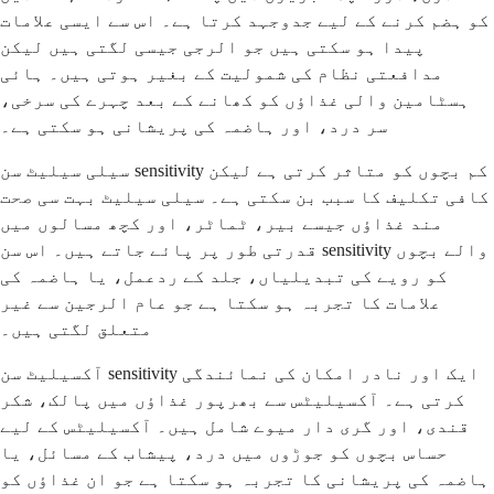
کو ہضم کرنے کے لیے جدوجہد کرتا ہے۔ اس سے ایسی علامات
پیدا ہو سکتی ہیں جو الرجی جیسی لگتی ہیں لیکن
مدافعتی نظام کی شمولیت کے بغیر ہوتی ہیں۔ ہائی
ہسٹامین والی غذاؤں کو کھانے کے بعد چہرے کی سرخی،
سر درد، اور ہاضمہ کی پریشانی ہو سکتی ہے۔
سیلی سیلیٹ سن sensitivity کم بچوں کو متاثر کرتی ہے لیکن
کافی تکلیف کا سبب بن سکتی ہے۔ سیلی سیلیٹ بہت سی صحت
مند غذاؤں جیسے بیر، ٹماٹر، اور کچھ مسالوں میں
قدرتی طور پر پائے جاتے ہیں۔ اس سن sensitivity والے بچوں
کو رویے کی تبدیلیاں، جلد کے ردعمل، یا ہاضمہ کی
علامات کا تجربہ ہو سکتا ہے جو عام الرجین سے غیر
متعلق لگتی ہیں۔
آکسیلیٹ سن sensitivity ایک اور نادر امکان کی نمائندگی
کرتی ہے۔ آکسیلیٹس سے بھرپور غذاؤں میں پالک، شکر
قندی، اور گری دار میوے شامل ہیں۔ آکسیلیٹس کے لیے
حساس بچوں کو جوڑوں میں درد، پیشاب کے مسائل، یا
ہاضمہ کی پریشانی کا تجربہ ہو سکتا ہے جو ان غذاؤں کو