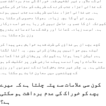
اس کے علاوہ، غیر تشخیص شدہ خوراک کی عدم برداشت جسم
کے غذائی اجزاء جذب کرنے کے طریقے کو متاثر کر سکتی
ہے۔ جب غذائی اجزاء مناسب طریقے سے جذب نہیں ہوتے
ہیں، تو آپ کا بچہ زیادہ بھوکا محسوس کر سکتا ہے
کیونکہ ان کا جسم وہ حاصل نہیں کر رہا ہے جو اسے درکار
ہے۔ اس سے زیادہ کھانا اور وقت کے ساتھ ساتھ بتدریج
وزن بڑھ سکتا ہے۔
کچھ بچے ان ہی غذاؤں کی طرف شدید خواہش بھی پیدا کر
لیتے ہیں جو انہیں پریشان کرتی ہیں۔ یہ الٹا لگتا
ہے، لیکن ایسا ہوتا ہے کیونکہ پریشان کن غذا کھانے
سے علامات واپس آنے سے پہلے عارضی طور پر تکلیف کم ہو
سکتی ہے۔ یہ چکر غیر صحت بخش کھانے کے نمونوں اور وزن
کے چیلنجوں میں معاون ثابت ہو سکتا ہے۔
کون سی علامات سے پتہ چلتا ہے کہ میرے
بچے کو خوراک کی عدم برداشت ہو سکتی
ہے؟