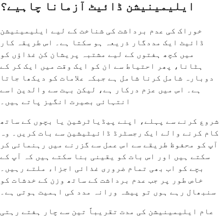
ایلیمینیشن ڈائیٹ آزمانا چاہیے؟
خوراک کی عدم برداشت کی شناخت کے لیے ایلیمینیشن
ڈائیٹ ایک مددگار ذریعہ ہو سکتا ہے۔ اس طریقہ کار
میں کچھ ہفتوں کے لیے مشتبہ پریشان کن غذاؤں کو
ہٹانا، پھر احتیاط سے ان کو ایک وقت میں ایک کر کے
دوبارہ شامل کرنا شامل ہے جبکہ علامات کو دیکھا جاتا
ہے۔ اس میں عزم درکار ہے، لیکن بہت سے والدین اسے
انتہائی بصیرت انگیز پاتے ہیں۔
شروع کرنے سے پہلے، اپنے پیڈیاٹرشین یا بچوں کے ساتھ
کام کرنے والے ایک رجسٹرڈ ڈائیٹیشین سے بات کریں۔ وہ
آپ کو محفوظ طریقے سے اس عمل سے گزرنے میں رہنمائی کر
سکتے ہیں اور اس بات کو یقینی بنا سکتے ہیں کہ آپ کے
بچے کو اب بھی تمام ضروری غذائی اجزاء ملتے رہیں۔
خاص طور پر جب عدم برداشت کے ساتھ وزن کے خدشات کو
سنبھال رہے ہوں تو پیشہ ورانہ مدد کی اہمیت ہوتی ہے۔
عام ایلیمینیشن کی مدت تقریباً تین سے چار ہفتے رہتی