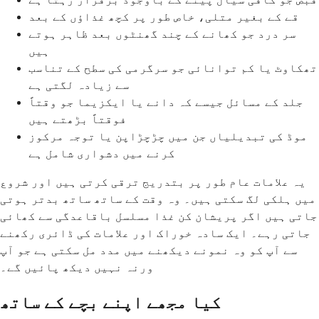
قے کے بغیر متلی، خاص طور پر کچھ غذاؤں کے بعد
سر درد جو کھانے کے چند گھنٹوں بعد ظاہر ہوتے
ہیں
تھکاوٹ یا کم توانائی جو سرگرمی کی سطح کے تناسب
سے زیادہ لگتی ہے
جلد کے مسائل جیسے کہ دانے یا ایکزیما جو وقتاً
فوقتاً بڑھتے ہیں
موڈ کی تبدیلیاں جن میں چڑچڑاپن یا توجہ مرکوز
کرنے میں دشواری شامل ہے
یہ علامات عام طور پر بتدریج ترقی کرتی ہیں اور شروع
میں ہلکی لگ سکتی ہیں۔ وہ وقت کے ساتھ ساتھ بدتر ہوتی
جاتی ہیں اگر پریشان کن غذا مسلسل باقاعدگی سے کھائی
جاتی رہے۔ ایک سادہ خوراک اور علامات کی ڈائری رکھنے
سے آپ کو وہ نمونے دیکھنے میں مدد مل سکتی ہے جو آپ
ورنہ نہیں دیکھ پائیں گے۔
کیا مجھے اپنے بچے کے ساتھ