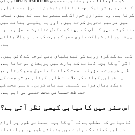
جب آپ dietary restrictions کو سنبھالنے میں مغلوب محسوس
کرتے ہیں، تو ایک رجسٹرڈ ڈائیٹیشین انمول مدد فراہم
کرتا ہے۔ وہ متوازن خوراک کے منصوبے بناتے ہیں، نسخہ
میں ترمیم تجویز کرتے ہیں، اور یہ یقینی بنانے میں
مدد کرتے ہیں کہ آپ کے بچے کو مکمل غذائیت حاصل ہو۔ یہ
پیشہ ورانہ شراکت داری سفر کو بہت کم دباؤ والا بناتی
ہے۔
کھانے کے گرد رویے کی تبدیلیاں بھی توجہ کے لائق ہیں۔
اگر آپ کا بچہ کھانے کے بارے میں پریشان ہو جاتا ہے،
طبی ضرورت سے زیادہ سخت کھانے کے اصول وضع کرتا ہے،
یا خرابی کھانے کی علامات ظاہر کرتا ہے، تو صحت کی
دیکھ بھال فراہم کنندہ سے بات کریں۔ ذہنی صحت کی
حفاظت جسمانی صحت جتنی ہی اہم ہے۔
اس سفر میں کامیابی کیسی نظر آتی ہے؟
کامیابی کا مطلب ہے کہ آپ کا بچہ جسمانی طور پر آرام
دہ اور کھانے کے بارے میں جذباتی طور پر پراعتماد