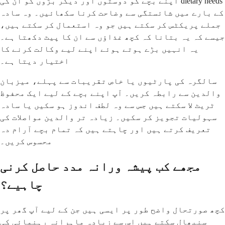
اپنے بچے کو دوستوں اور دیگر بڑوں کو ان کی dietary needs
کے بارے میں شائستگی سے وضاحت کرنا سکھائیں۔ وہ سادہ
جملے پریکٹس کر سکتے ہیں جو وہ استعمال کر سکتے ہیں،
جیسے کہ یہ بتانا کہ کچھ غذاؤں سے ان کا پیٹ دکھتا ہے۔
یہ انہیں بڑے ہوتے ہوئے اپنے لیے وکالت کرنے کا
اختیار دیتا ہے۔
سالگرہ کی پارٹیوں یا خاص تقریبات سے پہلے، میزبان
والدین سے رابطہ کریں۔ آپ اپنے بچے کے لیے ایک محفوظ
ٹریٹ لا سکتے ہیں جس سے وہ لطف اندوز ہو سکیں یا سادہ
سہولیات تجویز کر سکیں۔ زیادہ تر والدین مواصلات کی
تعریف کرتے ہیں اور چاہتے ہیں کہ تمام بچے آرام دہ
محسوس کریں۔
مجھے کب پیشہ ورانہ مدد حاصل کرنی
چاہیے؟
کچھ صورتحال واضح طور پر ایسی ہیں جن کے لیے آپ گھر پر
سنبھال سکتے ہیں اس سے زیادہ ماہرانہ رہنمائی کی