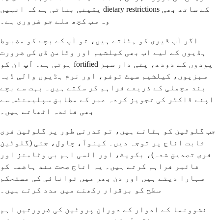
یقینی بناتی ہے کہ انہیں dietary restrictions کے ساتھ بھی
وہ سب کچھ ملے جو ضروری ہے۔
اگر آپ ڈیری کو ہٹاتے ہیں، تو آپ کے بچے کو مضبوط
ہڈیوں کے لیے اب بھی کیلشیم اور وٹامن ڈی کی ضرورت
ہوتی ہے۔ آپ ان کو fortified پودوں کے دودھ، پتی دار سبز
سبزیوں، کیلشیم سیٹ توفو، اور نرم ہڈیوں والی ڈبہ
بند مچھلی کے ذریعے فراہم کر سکتے ہیں۔ بہت سے بچے
اپنے ڈاکٹر کی تجویز کردہ عمر کے مطابق سپلیمنٹس سے
بھی فائدہ اٹھاتے ہیں۔
جب گلوٹین کو ہٹاتے ہیں، تو قدرتی طور پر گلوٹین فری
ثابت اناج پر توجہ دیں۔ کینوآ، چاول، جئی (گلوٹین
فری تصدیق شدہ)، بکویٹ، اور السی اہم بی وٹامنز اور
فائبر فراہم کرتے ہیں۔ یہ اناج صحت مند ہاضمہ کو
سہارا دیتے ہیں اور دن بھر میں توانائی کی مستحکم
سطح کو برقرار رکھنے میں مدد کرتے ہیں۔
نشوونما کے ادوار کے دوران پروٹین کی ضرورتیں اہم