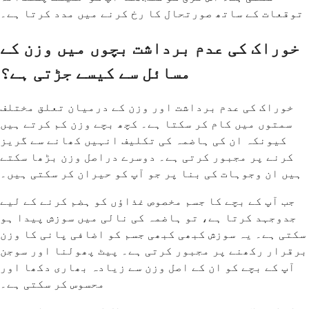
توقعات کے ساتھ صورتحال کا رخ کرنے میں مدد کرتا ہے۔
خوراک کی عدم برداشت بچوں میں وزن کے
مسائل سے کیسے جڑتی ہے؟
خوراک کی عدم برداشت اور وزن کے درمیان تعلق مختلف
سمتوں میں کام کر سکتا ہے۔ کچھ بچے وزن کم کرتے ہیں
کیونکہ ان کی ہاضمہ کی تکلیف انہیں کھانے سے گریز
کرنے پر مجبور کرتی ہے۔ دوسرے دراصل وزن بڑھا سکتے
ہیں ان وجوہات کی بنا پر جو آپ کو حیران کر سکتی ہیں۔
جب آپ کے بچے کا جسم مخصوص غذاؤں کو ہضم کرنے کے لیے
جدوجہد کرتا ہے، تو ہاضمہ کی نالی میں سوزش پیدا ہو
سکتی ہے۔ یہ سوزش کبھی کبھی جسم کو اضافی پانی کا وزن
برقرار رکھنے پر مجبور کرتی ہے۔ پیٹ پھولنا اور سوجن
آپ کے بچے کو ان کے اصل وزن سے زیادہ بھاری دکھا اور
محسوس کر سکتی ہے۔