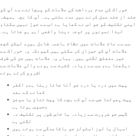
خوراک کی عدم برداشت کی علامات کو پہچاننے سے آپ کو
جلد از جلد عمل کرنے میں مدد ملتی ہے۔ آپ کا بچہ ہمیشہ
اپنی تکلیف کو جو اس نے کھایا ہے اس سے جوڑ نہیں سکتا،
لہذا نمونوں پر توجہ دینا واقعی اہم ہو جاتا ہے۔
سب سے عام علامات میں نظام ہاضمہ شامل ہیں، لیکن کچھ
علامات آپ کو حیران کر سکتی ہیں کیونکہ وہ خوراک سے
غیر متعلق لگتی ہیں۔ یہاں وہ علامات ہیں جن کی طرف
دیکھنا ہے، سب سے زیادہ کثرت سے ہونے والی علامات سے
شروع کرتے ہوئے:
پیٹ میں درد یا درد جو آتا جاتا رہتا ہے، اکثر
کھانے کے بعد
پیٹ پھولنا جس سے آپ کے بچے کا پیٹ تناؤ یا سوجن
محسوس ہوتا ہے
گیس جو ضرورت سے زیادہ یا خاص طور پر تکلیف دہ
لگتی ہے
اسہال یا لوز اسٹولز جو باقاعدگی سے ہوتے ہیں
قبض جو کافی سیال پینے کے باوجود برقرار رہتا ہے