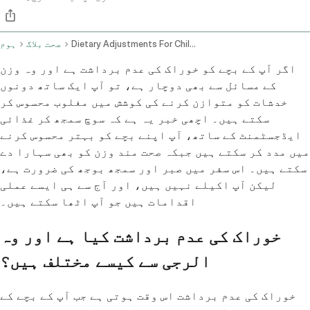
Dietary Adjustments For Children With Food Intolerances And Weight Issues
صحت بلاگ
ہوم
اگر آپ کے بچے کو خوراک کی عدم برداشت ہے اور وہ وزن
کے مسائل سے بھی دوچار ہے، تو آپ ایک ساتھ دونوں
خدشات کو متوازن کرنے کی کوشش میں مغلوب محسوس کر
سکتے ہیں۔ اچھی خبر یہ ہے کہ سوچ سمجھ کر غذائی
ایڈجسٹمنٹ کے ساتھ، آپ اپنے بچے کو بہتر محسوس کرنے
میں مدد کر سکتے ہیں جبکہ صحت مند وزن کو بھی سہارا دے
سکتے ہیں۔ اس سفر میں صبر اور سمجھ بوجھ کی ضرورت ہے،
لیکن آپ اکیلے نہیں ہیں، اور آج سے ہی ایسے عملی
اقدامات ہیں جو آپ اٹھا سکتے ہیں۔
خوراک کی عدم برداشت کیا ہے اور وہ
الرجی سے کیسے مختلف ہیں؟
خوراک کی عدم برداشت اس وقت ہوتی ہے جب آپ کے بچے کے