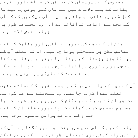
محسوس کرے۔ پریشان کن غذاؤں کی شناخت اور انہیں
ہٹانے کے بعد علامات میں نمایاں کمی ہونی چاہیے یا
مکمل طور پر غائب ہو جانی چاہیے۔ آپ دیکھیں گے کہ آپ
کے بچے میں زیادہ توانائی ہے اور وہ مجموعی طور پر
زیادہ خوش لگتا ہے۔
وزن آپ کے بچے کی عمر، لمبائی، اور بناوٹ کے لیے
مناسب سطح پر مستحکم ہونا چاہیے۔ اس کا مطلب آپ کے
بچے کا وزن بڑھنا، کم ہونا، یا برقرار رہنا ہو سکتا
ہے جس پر وہ شروع ہوا تھا۔ توجہ پیمانے پر اعداد کے
بجائے صحت کے مارکر پر ہونی چاہیے۔
آپ کے بچے کو پابندیوں کے باوجود خوراک کے ساتھ مثبت
تعلق پیدا کرنا چاہیے۔ وہ سمجھتے ہیں کہ کون سی
غذاؤں ان کے جسم کے لیے کام کرتی ہیں بغیر شرمندہ یا
محروم محسوس کیے۔ کھانے کا وقت پورے خاندان کے لیے
تناؤ کے بجائے پرامن محسوس ہوتا ہے۔
یاد رکھیں کہ اس عمل میں وقت اور صبر لگتا ہے۔ آپ کو
راتوں رات کوئی بڑی تبدیلی نظر نہیں آ سکتی ہے، لیکن