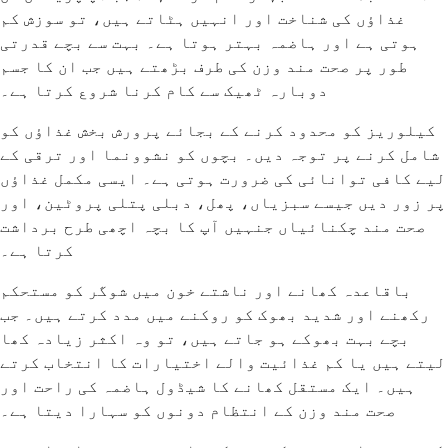
غذاؤں کی شناخت اور انہیں ہٹاتے ہیں، تو سوزش کم
ہوتی ہے اور ہاضمہ بہتر ہوتا ہے۔ بہت سے بچے قدرتی
طور پر صحت مند وزن کی طرف بڑھتے ہیں جب ان کا جسم
دوبارہ ٹھیک سے کام کرنا شروع کرتا ہے۔
کیلوریز کو محدود کرنے کے بجائے پرورش بخش غذاؤں کو
شامل کرنے پر توجہ دیں۔ بچوں کو نشوونما اور ترقی کے
لیے کافی توانائی کی ضرورت ہوتی ہے۔ ایسی مکمل غذاؤں
پر زور دیں جیسے سبزیاں، پھل، دبلی پتلی پروٹین، اور
صحت مند چکنائیاں جنہیں آپ کا بچہ اچھی طرح برداشت
کرتا ہے۔
باقاعدہ کھانے اور ناشتے خون میں شوگر کو مستحکم
رکھنے اور شدید بھوک کو روکنے میں مدد کرتے ہیں۔ جب
بچے بہت بھوکے ہو جاتے ہیں، تو وہ اکثر زیادہ کھا
لیتے ہیں یا کم غذائیت والے اختیارات کا انتخاب کرتے
ہیں۔ ایک مستقل کھانے کا شیڈول ہاضمہ کی راحت اور
صحت مند وزن کے انتظام دونوں کو سہارا دیتا ہے۔