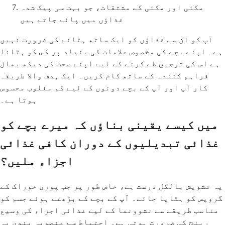
مکئی اور مکئی کے مشتقات، جو بہت سی پیک شدہ
غذاؤں میں پائے جاتے ہیں
آپ کو ان سب غذاؤں کو ایک ساتھ ہٹانے کی ضرورت نہیں
ہے۔ اپنے بچے کی مخصوص علامات کی بنیاد پر کس کو ہٹانا
ہے اس کی ترجیح طے کرنے کے لیے اپنے صحت کی دیکھ بھال
فراہم کنندہ کے ساتھ کام کریں۔ ایک ہدف والا طریقہ
کار آپ اور آپ کے بچے دونوں کے لیے کم مغلوب محسوس
ہوتا ہے۔
میں کیسے یقینی بناؤں کہ میرے بچے کو
غذائی تبدیلیوں کے دوران کافی غذائی
اجزاء ملیں؟
یہ تشویش بالکل درست ہے، خاص طور پر جب پوری خوراک کے
گروپس کو ہٹایا جائے۔ آپ کے بچے کے بڑھتے ہوئے جسم کو
مناسب طریقے سے نشوونما کے لیے غذائی اجزاء کی وسیع
رینج کی ضرورت ہوتی ہے۔ احتیاط سے منصوبہ بندی یہ