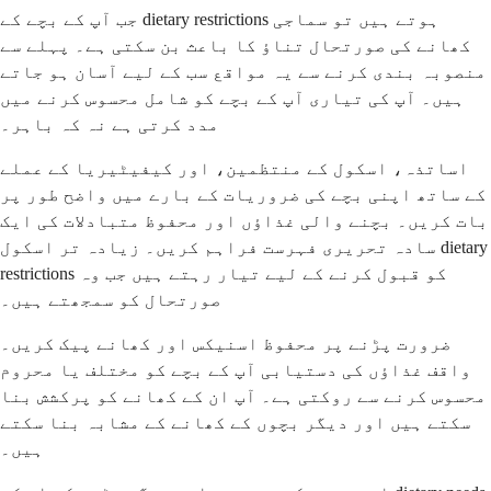
جب آپ کے بچے کے dietary restrictions ہوتے ہیں تو سماجی
کھانے کی صورتحال تناؤ کا باعث بن سکتی ہے۔ پہلے سے
منصوبہ بندی کرنے سے یہ مواقع سب کے لیے آسان ہو جاتے
ہیں۔ آپ کی تیاری آپ کے بچے کو شامل محسوس کرنے میں
مدد کرتی ہے نہ کہ باہر۔
اساتذہ، اسکول کے منتظمین، اور کیفیٹیریا کے عملے
کے ساتھ اپنی بچے کی ضروریات کے بارے میں واضح طور پر
بات کریں۔ بچنے والی غذاؤں اور محفوظ متبادلات کی ایک
سادہ تحریری فہرست فراہم کریں۔ زیادہ تر اسکول dietary
restrictions کو قبول کرنے کے لیے تیار رہتے ہیں جب وہ
صورتحال کو سمجھتے ہیں۔
ضرورت پڑنے پر محفوظ اسنیکس اور کھانے پیک کریں۔
واقف غذاؤں کی دستیابی آپ کے بچے کو مختلف یا محروم
محسوس کرنے سے روکتی ہے۔ آپ ان کے کھانے کو پرکشش بنا
سکتے ہیں اور دیگر بچوں کے کھانے کے مشابہ بنا سکتے
ہیں۔