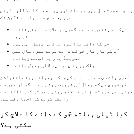
یہ وہ صورتحال ہیں جو عام طور پر نسخے کا مطالبہ کرتی
ہیں، عام سے زیادہ سنگین تک:
ایک دو ہفتوں کے بعد گھریلو علاج سے کوئی فائدہ
نہ ہو۔
جَو کا دانہ بڑا ہو، یا لالی پھیل رہی ہو۔
آپ کو بار بار جَو کے دانے ہوتے ہیں، سال میں
تقریباً چار یا اس سے زیادہ۔
پلک پر یا چہرے پر لالی پھیل جائے۔
آخری بات سب سے اہم ہے، کیونکہ پھیلتے ہوئے انفیکشن
کو فوری دیکھ بھال کی ضرورت ہوتی ہے۔ اگر ان میں سے
کوئی بھی صورتحال آپ پر لاگو ہوتی ہے، تو کسی ڈاکٹر سے
رابطہ کرنے کا اچھا وقت ہے۔
کیا ٹیلی ہیلتھ جَو کے دانے کا علاج کر
سکتی ہے؟