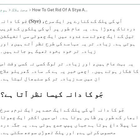
How To Get Rid Of A Stye And When You Need Antibiotics
صحت بلاگ
ہوم
جَو کا دانہ (Stye) آپ کی پلک کے کنارے پر ایک سرخ،
دردناک پھوڑا ہے۔ یہ عام طور پر آپ کی پلکوں کے قریب
تیل کے ایک چھوٹے سے غدود میں ایک چھوٹی سی انفیکشن
ہوتی ہے۔ زیادہ تر یہ مہاسے کی طرح نظر آتے ہیں، اور
زیادہ تر خود بخود ٹھیک ہو جاتے ہیں۔
یہ بہت عام ہیں، اور زیادہ تر لوگ کسی نہ کسی وقت اس
کا شکار ہوتے ہیں۔ اچھی خبر یہ ہے کہ سادہ گھریلو علاج
ان میں سے زیادہ تر کو سنبھال لیتا ہے۔
جَو کا دانہ کیسا نظر آتا ہے؟
جَو کا دانہ آپ کی پلک کے ایک حصے پر ایک نرم، سرخ
ابھار کے طور پر ظاہر ہوتا ہے۔ اس میں اکثر ایک چھوٹا
سا پیلا داغ ہوتا ہے جہاں پیپ جمع ہوتی ہے۔ یہ جگہ درد
محسوس کرتی ہے، اور پلک تھوڑی سوجھ سکتی ہے۔