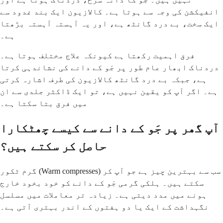
انفیکشن کی وجہ سے ہوتا ہے۔ کالازیون ایک بند غدود سے
ایک سخت، بے درد گانٹھ ہے، اور یہ آہستہ آہستہ بڑھتا
ہے۔
فرق اہمیت رکھتا ہے کیونکہ علاج مختلف ہوتا ہے۔
دردناک ابھار عام طور پر جَو کے دانے کی نشاندہی کرتا
ہے، جبکہ بے درد گانٹھ کالازیون کی طرف اشارہ کرتی
ہے۔ اگر آپ کو یقین نہیں ہے، تو ایک ڈاکٹر جلدی سے ان
میں فرق بتا سکتا ہے۔
آپ گھر پر جَو کے دانے سے کیسے چھٹکارا
حاصل کر سکتے ہیں؟
گرم ٹکور (Warm compresses) سب سے بہترین چیز ہے جو آپ کر
سکتے ہیں۔ ہلکی گرمی جَو کے دانے کو خود بخود خارج
ہونے میں مدد دیتی ہے۔ زیادہ تر معاملات میں مسلسل
نگہداشت کے ایک یا دو ہفتوں کے اندر بہتری آتی ہے۔