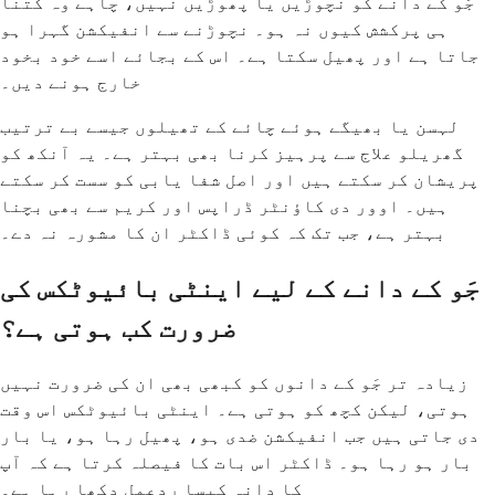
جَو کے دانے کو نچوڑیں یا پھوڑیں نہیں، چاہے وہ کتنا
ہی پرکشش کیوں نہ ہو۔ نچوڑنے سے انفیکشن گہرا ہو
جاتا ہے اور پھیل سکتا ہے۔ اس کے بجائے اسے خود بخود
خارج ہونے دیں۔
لہسن یا بھیگے ہوئے چائے کے تھیلوں جیسے بے ترتیب
گھریلو علاج سے پرہیز کرنا بھی بہتر ہے۔ یہ آنکھ کو
پریشان کر سکتے ہیں اور اصل شفا یابی کو سست کر سکتے
ہیں۔ اوور دی کاؤنٹر ڈراپس اور کریم سے بھی بچنا
بہتر ہے، جب تک کہ کوئی ڈاکٹر ان کا مشورہ نہ دے۔
جَو کے دانے کے لیے اینٹی بائیوٹکس کی
ضرورت کب ہوتی ہے؟
زیادہ تر جَو کے دانوں کو کبھی بھی ان کی ضرورت نہیں
ہوتی، لیکن کچھ کو ہوتی ہے۔ اینٹی بائیوٹکس اس وقت
دی جاتی ہیں جب انفیکشن ضدی ہو، پھیل رہا ہو، یا بار
بار ہو رہا ہو۔ ڈاکٹر اس بات کا فیصلہ کرتا ہے کہ آپ
کا دانہ کیسا ردعمل دکھا رہا ہے۔