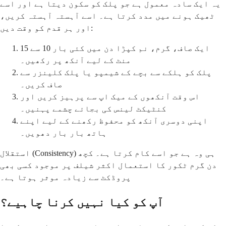
یہ ایک سادہ معمول ہے جو پلک کو سکون دیتا ہے اور اسے
ٹھیک ہونے میں مدد کرتا ہے۔ اسے آہستہ آہستہ کریں،
اور ہر قدم کو وقت دیں:
ایک صاف، گرم، نم کپڑا دن میں کئی بار 10 سے 15
منٹ کے لیے آنکھ پر رکھیں۔
پلک کو ہلکے سے بچے کے شیمپو یا پلک کلینزر سے
صاف کریں۔
اس وقت آنکھوں کے میک اپ سے پرہیز کریں اور
کنٹیکٹ لینس کی بجائے چشمے پہنیں۔
اپنی دوسری آنکھ کو محفوظ رکھنے کے لیے اپنے
ہاتھ بار بار دھویں۔
استقلال (Consistency) ہی وہ ہے جو اسے کام کرتا ہے۔ کچھ
دن گرم ٹکور کا استعمال اکثر شیلف پر موجود کسی بھی
پروڈکٹ سے زیادہ موثر ہوتا ہے۔
آپ کو کیا نہیں کرنا چاہیے؟