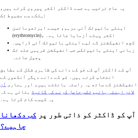
یہ عام ترتیب ہے جسے ڈاکٹر اکثر پیروی کرتے ہیں،
ہلکے سے مضبوط تک:
اینٹی بائیوٹک آئی مرہم، جیسے ایرتھومائسن
(erythromycin)، اکثر پہلے آزمایا جاتا ہے۔
کچھ انفیکشنز کے لیے اینٹی بائیوٹک آئی ڈراپس۔
زبانی اینٹی بائیوٹکس جب انفیکشن قریبی جلد تک
پھیل جائے۔
آپ کے ڈاکٹر آپ کے جَو کے دانے کی ظاہری شکل کے مطابق
انتخاب کرتے ہیں۔ جَو کے دانے دیگر آنکھوں کے
انفیکشنز کے ساتھ یہ راستہ بانٹتے ہیں، اور ہماری
آن
لائن اینٹی بائیوٹکس حاصل کرنے کی گائیڈ
بتاتی ہے کہ
یہ کیسے کام کرتا ہے۔
آپ کو ڈاکٹر کو ذاتی طور پر
کب دکھانا
چاہیے؟