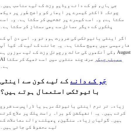
جی ہاں، جَو کے دانے ویڈیو وزٹ کے لیے مناسب ہیں۔
چونکہ ڈاکٹر کیمرے پر ابھار کو واضح طور پر دیکھ
سکتا ہے، وہ اسے کیمرے پر تشخیص کر سکتا ہے۔ وہ اسے
پلکوں کے دیگر مسائل سے بھی ممتاز کر سکتا ہے۔
اگر اینٹی بائیوٹکس کی ضرورت ہو، تو وہ اسی دن آپ کے
فارمیسی میں بھیج سکتا ہے۔ یہ جاننے کے لیے کہ کیا آپ
کی آنکھوں کی حالت ورچوئل وزٹ کے لیے موزوں ہے، August
سمپٹم چیکر
صرف چند منٹوں میں اسے ٹھیک کر سکتا
AI
ہے۔
جَو کے دانے
کے لیے کون سے اینٹی
بائیوٹکس استعمال ہوتے ہیں؟
زیادہ تر نرم اینٹی بائیوٹک مرہم یا ڈراپس سے شروع
کرتے ہیں۔ یہ انفیکشن کو براہ راست پلک پر علاج کرتے
ہیں۔ گولیاں زیادہ سنگین، پھیلنے والے معاملات کے
لیے محفوظ کی جاتی ہیں۔