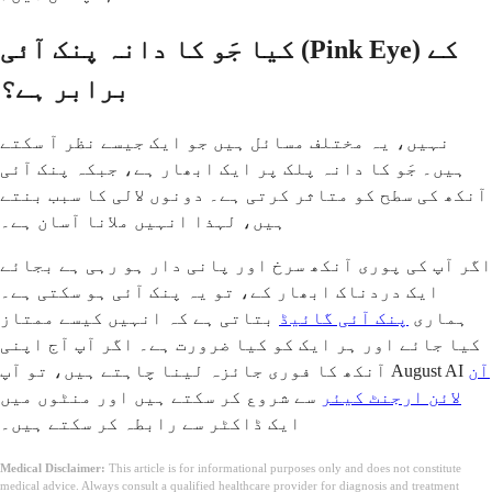
کیا جَو کا دانہ پنک آئی (Pink Eye) کے
برابر ہے؟
نہیں، یہ مختلف مسائل ہیں جو ایک جیسے نظر آ سکتے
ہیں۔ جَو کا دانہ پلک پر ایک ابھار ہے، جبکہ پنک آئی
آنکھ کی سطح کو متاثر کرتی ہے۔ دونوں لالی کا سبب بنتے
ہیں، لہذا انہیں ملانا آسان ہے۔
اگر آپ کی پوری آنکھ سرخ اور پانی دار ہو رہی ہے بجائے
ایک دردناک ابھار کے، تو یہ پنک آئی ہو سکتی ہے۔
ہماری
پنک آئی گائیڈ
بتاتی ہے کہ انہیں کیسے ممتاز
کیا جائے اور ہر ایک کو کیا ضرورت ہے۔ اگر آپ آج اپنی
آن
آنکھ کا فوری جائزہ لینا چاہتے ہیں، تو آپ August AI
لائن ارجنٹ کیئر
سے شروع کر سکتے ہیں اور منٹوں میں
ایک ڈاکٹر سے رابطہ کر سکتے ہیں۔
Medical Disclaimer:
This article is for informational purposes only and does not constitute
medical advice. Always consult a qualified healthcare provider for diagnosis and treatment