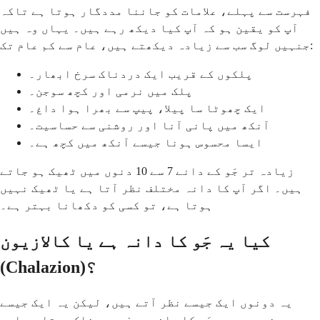
فہرست سے پہلے، علامات کو جاننا مددگار ہوتا ہے تاکہ
آپ کو یقین ہو کہ آپ کیا دیکھ رہے ہیں۔ یہاں وہ ہیں
جنہیں لوگ سب سے زیادہ دیکھتے ہیں، عام سے کم عام تک:
پلکوں کے قریب ایک دردناک سرخ ابھار۔
پلک میں نرمی اور کچھ سوجن۔
ایک چھوٹا سا پیلا، پیپ سے بھرا ہوا داغ۔
آنکھ میں پانی آنا اور روشنی سے حساسیت۔
ایسا محسوس ہونا جیسے آنکھ میں کچھ ہے۔
زیادہ تر جَو کے دانے 7 سے 10 دنوں میں ٹھیک ہو جاتے
ہیں۔ اگر آپ کا دانہ مختلف نظر آتا ہے یا ٹھیک نہیں
ہوتا ہے، تو کسی کو دکھانا بہتر ہے۔
کیا یہ جَو کا دانہ ہے یا کالازیون
(Chalazion)؟
یہ دونوں ایک جیسے نظر آتے ہیں، لیکن یہ ایک جیسے
نہیں ہیں۔ جَو کا دانہ سرخ، دردناک ہوتا ہے اور