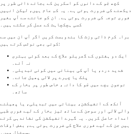
کچھ جَو کے دانوں کو اسکرین کے بجائے ذاتی طور پر
دیکھنے کی ضرورت ہوتی ہے۔ یہ کم عام ہیں، لیکن انہیں
فوری توجہ کی ضرورت ہوتی ہے۔ ان کو جاننے سے آپ بغیر
کسی ہچکچاہٹ کے عمل کر سکتے ہیں۔
براہ کرم ذاتی وزٹ کا بندوبست کریں اگر آپ ان میں سے
کوئی بھی نوٹس کرتے ہیں:
ایک دو ہفتوں کے گھریلو علاج کے بعد کوئی بہتری
نہ آئے۔
شدید درد، یا آپ کی بینائی میں کوئی تبدیلی۔
پلک یا چہرے پر لالی پھیل جائے۔
نوجون بچے میں جَو کا دانہ، خاص طور پر بخار کے
ساتھ۔
آنکھ کے انفیکشن، بینائی میں تبدیلی، یا پھیلنے
والی لالی اور سوجن کے ساتھ تیز بخار کے لیے فوری طبی
امداد حاصل کریں۔ یہ گہرے انفیکشن کی نشاندہی کرتے
ہیں جن کے لیے فوری علاج کی ضرورت ہوتی ہے، بعض اوقات
ہسپتال میں۔