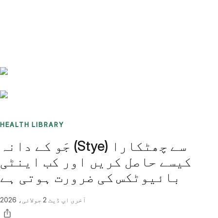
Benchmarks
Stories
FAQ
Sign up / Log in
HEALTH LIBRARY
جَو کے دانہ (Stye) سے چھٹکارا
کیسے حاصل کریں اور کب اینٹی
بائیوٹکس کی ضرورت ہوتی ہے
آخری اپ ڈیٹ
2 جولائی، 2026