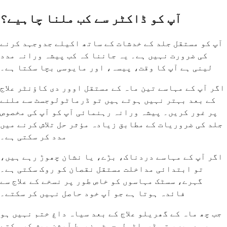
آپ کو ڈاکٹر سے کب ملنا چاہیے؟
آپ کو مستقل جلد کے خدشات کے ساتھ اکیلے جدوجہد کرنے
کی ضرورت نہیں ہے۔ یہ جاننا کہ کب پیشہ ورانہ مدد
لینی ہے آپ کا وقت، پیسہ، اور مایوسی بچا سکتا ہے۔
اگر آپ کے مہاسے تین ماہ کے مستقل اوور دی کاؤنٹر علاج
کے بعد بہتر نہیں ہوتے ہیں تو ڈرماٹولوجسٹ سے ملنے
پر غور کریں۔ پیشہ ورانہ رہنمائی آپ کو آپ کی مخصوص
جلد کی ضروریات کے مطابق زیادہ مؤثر حل تلاش کرنے میں
مدد کر سکتی ہے۔
اگر آپ کے مہاسے دردناک، بڑے، یا نشان چھوڑ رہے ہیں،
تو ابتدائی مداخلت مستقل نقصان کو روک سکتی ہے۔
گہرے، سسٹک مہاسوں کو خاص طور پر نسخے کے علاج سے
فائدہ ہوتا ہے جو آپ خود حاصل نہیں کر سکتے۔
جب چھ ماہ کے گھریلو علاج کے بعد سیاہ داغ ختم نہیں ہو
رہے ہیں، تو ڈرماٹولوجسٹ مضبوط آپشن پیش کر سکتے