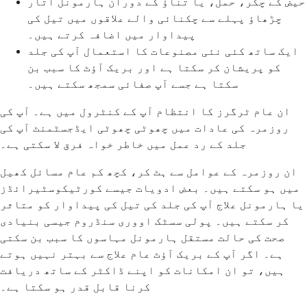
حیض کے چکر، حمل، یا تناؤ کے دوران ہارمونل اتار
چڑھاؤ پہلے سے چکنائی والے علاقوں میں تیل کی
پیداوار میں اضافہ کرتے ہیں۔
ایک ساتھ کئی نئی مصنوعات کا استعمال آپ کی جلد
کو پریشان کر سکتا ہے اور بریک آؤٹ کا سبب بن
سکتا ہے جسے آپ صفائی سمجھ سکتے ہیں۔
ان عام ٹرگرز کا انتظام آپ کے کنٹرول میں ہے۔ آپ کی
روزمرہ کی عادات میں چھوٹی چھوٹی ایڈجسٹمنٹ آپ کی
جلد کے رد عمل میں خاطر خواہ فرق لا سکتی ہے۔
ان روزمرہ کے عوامل سے ہٹ کر، کچھ کم عام مسائل کھیل
میں ہو سکتے ہیں۔ بعض ادویات جیسے کورٹیکوسٹیرائڈز
یا ہارمونل علاج آپ کی جلد کی تیل کی پیداوار کو متاثر
کر سکتے ہیں۔ پولی سسٹک اووری سنڈروم جیسی بنیادی
صحت کی حالت مستقل ہارمونل مہاسوں کا سبب بن سکتی
ہے۔ اگر آپ کے بریک آؤٹ عام علاج سے بہتر نہیں ہوتے
ہیں، تو ان امکانات کو اپنے ڈاکٹر کے ساتھ دریافت
کرنا قابل قدر ہو سکتا ہے۔