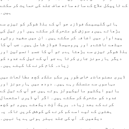
کے ٹاپیکل علاج کے ساتھ ساتھ صاف جلد کی حمایت کر سکتے
ہیں۔
ہائی گلیسیمک فوڈز، جو آپ کے بلڈ شوگر کو تیزی سے
بڑھاتے ہیں، سوزش کو متحرک کر سکتے ہیں اور تیل کی
پیداوار میں اضافہ کر سکتے ہیں۔ ان میں سفید روٹی،
میٹھے ناشتے، اور پروسیسڈ فوڈز شامل ہیں۔ جب آپ کا
بلڈ شوگر تیزی سے بڑھتا ہے، تو آپ کا جسم انسولین اور
دیگر ہارمونز جاری کرتا ہے جو آپ کے تیل کے غدود کو
زیادہ کام کرنے کا کہتے ہیں۔
ڈیری مصنوعات، خاص طور پر سکم ملک، کچھ مطالعات میں
مہاسوں سے منسلک رہے ہیں۔ دودھ میں ہارمونز اور
بائیو ایکٹیو مالیکیولز ہوتے ہیں جو آپ کے تیل کے
غدود کو متحرک کر سکتے ہیں۔ اگر آپ ڈیری استعمال
کرنے کے بعد زیادہ بریک آؤٹ دیکھتے ہیں، تو کچھ
ہفتوں کے لیے اسے کم کرنے کی کوشش کریں تاکہ یہ
دیکھیں کہ آپ کی جلد بہتر ہوتی ہے یا نہیں۔