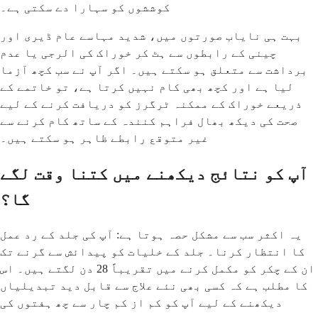
کوششوں کو سہارا دے سکتی ہے۔
بہت ہی نایاب صورتوں میں، شدید مہاسے عام ڈیری اور
چینی کے رابطوں سے ہٹ کر خوراک کی الرجی یا عدم
برداشت سے متعلق ہو سکتے ہیں۔ اگر آپ نے سب کچھ آزما
لیا ہے اور کچھ بھی کام نہیں کرتا ہے، تو خاتمے کے
ذریعے خوراک کے ممکنہ ٹرگرز کو دریافت کرنے کے لیے
صحت کی دیکھ بھال فراہم کنندہ کے ساتھ کام کرنے سے
غیر متوقع رابطے ظاہر ہو سکتے ہیں۔
آپ کو نتائج دیکھنے میں کتنا وقت لگے
گا؟
یہ اکثر سب سے مشکل حصہ ہوتا ہے: آپ کی جلد کے رد عمل
کا انتظار کرنا۔ جلد کے خلیات کو پیدائش سے گرنے تک
ان کے چکر کو مکمل کرنے میں تقریباً 28 دن لگتے ہیں۔ اس
کا مطلب ہے کہ کسی بھی نئے علاج سے قابل دید تبدیلیاں
دیکھنے کے لیے آپ کو کم از کم چار سے چھ ہفتوں کی