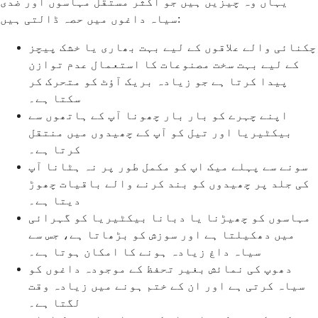
یہاں وہ چیزیں ہیں جو اکثر مستقل مہاسوں اور ضدی
سیاہ داغوں میں حصہ ڈالتی ہیں:
چکنائی والے علاقوں کے لیے بہت بھاری یا خشک پیچز
کے لیے بہت سخت مصنوعات کا استعمال عدم توازن
پیدا کرتا ہے جو زیادہ بریک آؤٹ کو متحرک کر
سکتا ہے۔
اپنے چہرے کو بار بار چھونا آپ کے ہاتھوں سے
بیکٹیریا اور تیل کو آپ کے چھیدوں میں منتقل
کرتا ہے۔
سونے سے پہلے میک اپ کو مکمل طور پر نہ ہٹانا آپ
کی جلد پر چھیدوں کو بند کرنے والے باقیات چھوڑ
دیتا ہے۔
مہاسوں کو چھیڑنا یا دبانا بیکٹیریا کو گہرائی
میں دھکیلتا ہے اور سوزش کو بڑھاتا ہے، جس سے
سیاہ داغ زیادہ ہونے کا امکان ہوتا ہے۔
دھوپ کی نمائش بغیر تحفظ کے موجودہ داغوں کو
سیاہ کرتی ہے اور ان کے ختم ہونے میں زیادہ وقت
لگتا ہے۔