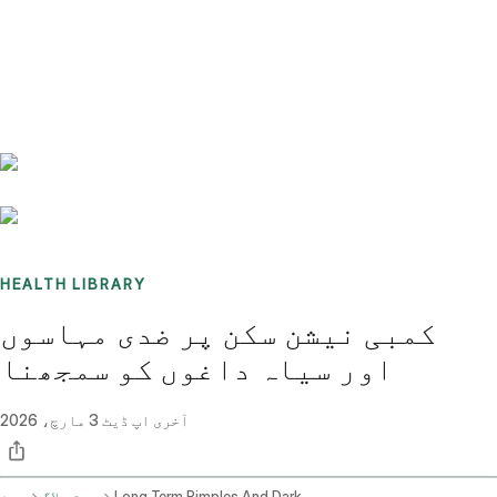
Benchmarks
Stories
FAQ
Sign up / Log in
HEALTH LIBRARY
کمبی نیشن سکن پر ضدی مہاسوں
اور سیاہ داغوں کو سمجھنا
آخری اپ ڈیٹ
3 مارچ، 2026
Long Term Pimples And Dark Spots On Combination Skin Treatment And Diet
صحت بلاگ
ہوم