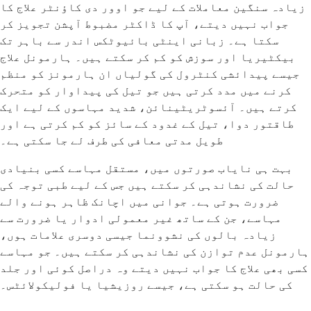
زیادہ سنگین معاملات کے لیے جو اوور دی کاؤنٹر علاج کا
جواب نہیں دیتے، آپ کا ڈاکٹر مضبوط آپشن تجویز کر
سکتا ہے۔ زبانی اینٹی بائیوٹکس اندر سے باہر تک
بیکٹیریا اور سوزش کو کم کر سکتے ہیں۔ ہارمونل علاج
جیسے پیدائشی کنٹرول کی گولیاں ان ہارمونز کو منظم
کرنے میں مدد کرتی ہیں جو تیل کی پیداوار کو متحرک
کرتے ہیں۔ آئسوٹریٹینائن، شدید مہاسوں کے لیے ایک
طاقتور دوا، تیل کے غدود کے سائز کو کم کرتی ہے اور
طویل مدتی معافی کی طرف لے جا سکتی ہے۔
بہت ہی نایاب صورتوں میں، مستقل مہاسے کسی بنیادی
حالت کی نشاندہی کر سکتے ہیں جس کے لیے طبی توجہ کی
ضرورت ہوتی ہے۔ جوانی میں اچانک ظاہر ہونے والے
مہاسے، جن کے ساتھ غیر معمولی ادوار یا ضرورت سے
زیادہ بالوں کی نشوونما جیسی دوسری علامات ہوں،
ہارمونل عدم توازن کی نشاندہی کر سکتے ہیں۔ جو مہاسے
کسی بھی علاج کا جواب نہیں دیتے وہ دراصل کوئی اور جلد
کی حالت ہو سکتی ہے، جیسے روزیشیا یا فولیکولائٹس۔