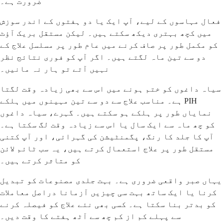
ضرورت ہے۔
فعال مہاسوں کے لیے، آپ ایک یا دو ہفتوں کے اندر سوزش
میں کچھ بہتری دیکھ سکتے ہیں۔ لیکن مستقل بریک آؤٹ
کو مکمل طور پر صاف کرنے میں عام طور پر مسلسل علاج کے
دو سے تین ماہ لگتے ہیں۔ اگر آپ کو فوری نتائج نظر
نہیں آتے تو ہار نہ مانیں۔
سیاہ داغوں کو ختم ہونے میں اس سے بھی زیادہ وقت لگتا
ہے۔ مناسب علاج سے دو سے تین مہینوں میں ہلکے PIH
نمایاں طور پر ہلکے ہو سکتے ہیں۔ گہرے، سیاہ داغوں
کو چھ ماہ سے ایک سال یا اس سے زیادہ وقت لگ سکتا ہے۔
آپ کا جلد کا رنگ، پگمنٹیشن کی گہرائی، اور آپ کتنی
مستقل طور پر علاج استعمال کرتے ہیں، یہ سب ٹائم لائن
کو متاثر کرتے ہیں۔
یہاں صبر واقعی ضروری ہے۔ بہت جلدی مصنوعات کو تبدیل
کرنا یا ایک ساتھ بہت سی چیزیں آزمانا دراصل معاملات
کو بدتر بنا سکتا ہے۔ کسی بھی نئے علاج کو فیصلہ کرنے
سے پہلے کم از کم چھ سے آٹھ ہفتے کا وقت دیں۔