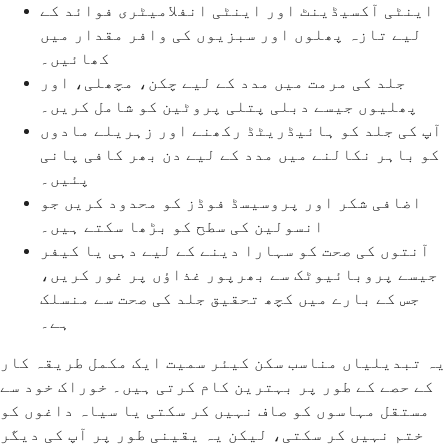
اینٹی آکسیڈینٹ اور اینٹی انفلامیٹری فوائد کے
لیے تازہ پھلوں اور سبزیوں کی وافر مقدار میں
کھائیں۔
جلد کی مرمت میں مدد کے لیے چکن، مچھلی، اور
پھلیوں جیسے دبلی پتلی پروٹین کو شامل کریں۔
آپ کی جلد کو ہائیڈریٹڈ رکھنے اور زہریلے مادوں
کو باہر نکالنے میں مدد کے لیے دن بھر کافی پانی
پئیں۔
اضافی شکر اور پروسیسڈ فوڈز کو محدود کریں جو
انسولین کی سطح کو بڑھا سکتے ہیں۔
آنتوں کی صحت کو سہارا دینے کے لیے دہی یا کیفر
جیسے پروبائیوٹک سے بھرپور غذاؤں پر غور کریں،
جس کے بارے میں کچھ تحقیق جلد کی صحت سے منسلک
ہے۔
یہ تبدیلیاں مناسب سکن کیئر سمیت ایک مکمل طریقہ کار
کے حصے کے طور پر بہترین کام کرتی ہیں۔ خوراک خود سے
مستقل مہاسوں کو صاف نہیں کر سکتی یا سیاہ داغوں کو
ختم نہیں کر سکتی، لیکن یہ یقینی طور پر آپ کی دیگر