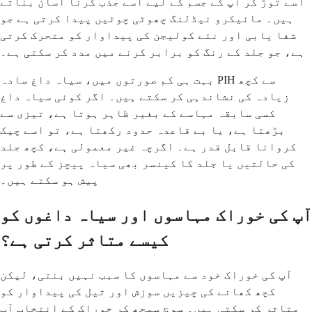
اسے توڑ کر آپ کے جسم کے لیے اسے جذب کرنا آسان بناتے
ہیں۔ مائیکرو نیڈلنگ چھوٹی چوٹیں پیدا کرتی ہے جو
شفا یابی اور نئے کولیجن کی پیداوار کو متحرک کرتی
ہے، جو جلد کے رنگ کو برابر کرنے میں مدد کر سکتی ہے۔
بہت ہی کم صورتوں میں، سیاہ داغ سادہ PIH سے کچھ
زیادہ کی نشاندہی کر سکتے ہیں۔ اگر کوئی سیاہ داغ
کسی سابقہ مہاسے کے بغیر ظاہر ہوتا ہے، تیزی سے
بڑھتا ہے، یا بے قاعدہ حدود رکھتا ہے، تو اسے چیک
کروانا قابل قدر ہے۔ اگرچہ غیر معمولی ہے، کچھ جلد
کی حالتیں یا جلد کا کینسر بھی سیاہ پیچز کے طور پر
پیش ہو سکتے ہیں۔
آپ کی خوراک مہاسوں اور سیاہ داغوں کو
کیسے متاثر کرتی ہے؟
آپ کی خوراک خود سے مہاسوں کا سبب نہیں بنتی، لیکن
کچھ کھانے کی چیزیں سوزش اور تیل کی پیداوار کو
متاثر کر سکتی ہیں۔ سوچ سمجھ کر خوراک کے انتخاب آپ