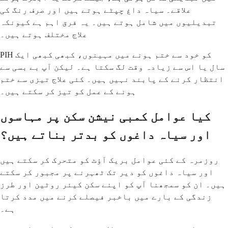
علاقے۔ سیاہ داغ چپٹے ہوتے ہیں اور صرف رنگ کی
تبدیلیوں میں شامل ہوتے ہیں۔ یہ فرق اہم ہے کیونکہ
علاج مختلف ہوتے ہیں۔
PIH کو خود سے ختم ہونے میں مہینوں، کبھی کبھی ایک
سال یا اس سے زیادہ وقت لگ سکتا ہے۔ لیکن آپ بے بسی سے
انتظار کرنے کے پابند نہیں ہیں۔ کئی علاج تیزی سے ختم
ہونے کے عمل کو تیز کر سکتے ہیں۔
کیا عوامل کمبی نیشن سکن پر مہاسوں
اور سیاہ داغوں کو بدتر بناتے ہیں؟
روزمرہ کے کئی عوامل بریک آؤٹ کو متحرک کر سکتے ہیں
اور سیاہ داغوں کو دیر تک ٹھہرنے پر مجبور کر سکتے
ہیں۔ ان کو سمجھنا آپ کو اپنے سکن کیئر روٹین اور طرز
زندگی کے بارے میں باخبر فیصلے کرنے میں مدد کرتا
ہے۔