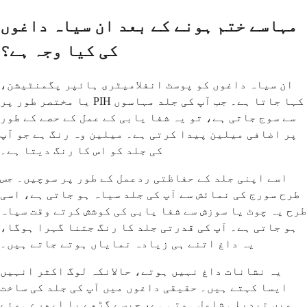
مہاسے ختم ہونے کے بعد ان سیاہ داغوں
کی کیا وجہ ہے؟
ان سیاہ داغوں کو پوسٹ انفلامیٹری ہائپر پگمنٹیشن،
یا مختصر طور پر PIH کہا جاتا ہے۔ جب آپ کی جلد مہاسوں
سے سوج جاتی ہے، تو یہ شفا یابی کے عمل کے حصے کے طور
پر اضافی میلین پیدا کرتی ہے۔ میلین وہ رنگ ہے جو آپ
کی جلد کو اس کا رنگ دیتا ہے۔
اسے اپنی جلد کے حفاظتی ردعمل کے طور پر سوچیں۔ جس
طرح سورج کی نمائش سے آپ کی جلد سیاہ ہو جاتی ہے، اسی
طرح یہ چوٹ یا سوزش سے شفا یابی کی کوشش کرتے وقت سیاہ
ہو جاتی ہے۔ آپ کی قدرتی جلد کا رنگ جتنا گہرا ہوگا،
یہ داغ اتنے ہی زیادہ نمایاں ہوتے جاتے ہیں۔
یہ نشانات داغ نہیں ہوتے، حالانکہ لوگ اکثر انہیں
ایسا کہتے ہیں۔ حقیقی داغوں میں آپ کی جلد کی ساخت
میں تبدیلی شامل ہوتی ہے، جیسے گڑھے یا ابھرے ہوئے