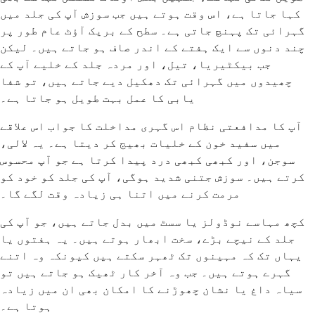
کہا جاتا ہے، اس وقت ہوتے ہیں جب سوزش آپ کی جلد میں
گہرائی تک پہنچ جاتی ہے۔ سطح کے بریک آؤٹ عام طور پر
چند دنوں سے ایک ہفتے کے اندر صاف ہو جاتے ہیں۔ لیکن
جب بیکٹیریا، تیل، اور مردہ جلد کے خلیے آپ کے
چھیدوں میں گہرائی تک دھکیل دیے جاتے ہیں، تو شفا
یابی کا عمل بہت طویل ہو جاتا ہے۔
آپ کا مدافعتی نظام اس گہری مداخلت کا جواب اس علاقے
میں سفید خون کے خلیات بھیج کر دیتا ہے۔ یہ لالی،
سوجن، اور کبھی کبھی درد پیدا کرتا ہے جو آپ محسوس
کرتے ہیں۔ سوزش جتنی شدید ہوگی، آپ کی جلد کو خود کو
مرمت کرنے میں اتنا ہی زیادہ وقت لگے گا۔
کچھ مہاسے نوڈولز یا سسٹ میں بدل جاتے ہیں، جو آپ کی
جلد کے نیچے بڑے، سخت ابھار ہوتے ہیں۔ یہ ہفتوں یا
یہاں تک کہ مہینوں تک ٹھہر سکتے ہیں کیونکہ وہ اتنے
گہرے ہوتے ہیں۔ جب وہ آخر کار ٹھیک ہو جاتے ہیں تو
سیاہ داغ یا نشان چھوڑنے کا امکان بھی ان میں زیادہ
ہوتا ہے۔