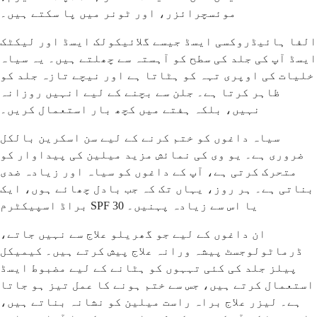
موئسچرائزر، اور ٹونر میں پا سکتے ہیں۔
الفا ہائیڈروکسی ایسڈ جیسے گلائیکولک ایسڈ اور لیکٹک
ایسڈ آپ کی جلد کی سطح کو آہستہ سے چھلتے ہیں۔ یہ سیاہ
خلیات کی اوپری تہہ کو ہٹاتا ہے اور نیچے تازہ جلد کو
ظاہر کرتا ہے۔ جلن سے بچنے کے لیے انہیں روزانہ
نہیں، بلکہ ہفتے میں کچھ بار استعمال کریں۔
سیاہ داغوں کو ختم کرنے کے لیے سن اسکرین بالکل
ضروری ہے۔ یو وی کی نمائش مزید میلین کی پیداوار کو
متحرک کرتی ہے، آپ کے داغوں کو سیاہ اور زیادہ ضدی
بناتی ہے۔ ہر روز، یہاں تک کہ جب بادل چھائے ہوں، ایک
براڈ اسپیکٹرم SPF 30 یا اس سے زیادہ پہنیں۔
ان داغوں کے لیے جو گھریلو علاج سے نہیں جاتے،
ڈرماٹولوجسٹ پیشہ ورانہ علاج پیش کرتے ہیں۔ کیمیکل
پیلز جلد کی کئی تہہوں کو ہٹانے کے لیے مضبوط ایسڈ
استعمال کرتے ہیں، جس سے ختم ہونے کا عمل تیز ہو جاتا
ہے۔ لیزر علاج براہ راست میلین کو نشانہ بناتے ہیں،