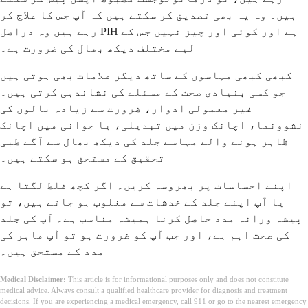
ہیں۔ وہ یہ بھی تصدیق کر سکتے ہیں کہ آپ جس کا علاج کر
رہے ہیں وہ دراصل PIH ہے اور کوئی اور چیز نہیں جس کے
لیے مختلف دیکھ بھال کی ضرورت ہے۔
کبھی کبھی مہاسوں کے ساتھ دیگر علامات بھی ہوتی ہیں
جو کسی بنیادی صحت کے مسئلے کی نشاندہی کرتی ہیں۔
غیر معمولی ادوار، ضرورت سے زیادہ بالوں کی
نشوونما، اچانک وزن میں تبدیلی، یا جوانی میں اچانک
ظاہر ہونے والے مہاسے جلد کی دیکھ بھال سے آگے طبی
تحقیق کے مستحق ہو سکتے ہیں۔
اپنے احساسات پر بھروسہ کریں۔ اگر کچھ غلط لگتا ہے
یا آپ اپنے جلد کے خدشات سے مغلوب ہو جاتے ہیں، تو
پیشہ ورانہ مدد حاصل کرنا ہمیشہ مناسب ہے۔ آپ کی جلد
کی صحت اہم ہے، اور جب آپ کو ضرورت ہو تو آپ ماہر کی
مدد کے مستحق ہیں۔
Medical Disclaimer:
This article is for informational purposes only and does not constitute
medical advice. Always consult a qualified healthcare provider for diagnosis and treatment
decisions. If you are experiencing a medical emergency, call 911 or go to the nearest emergency