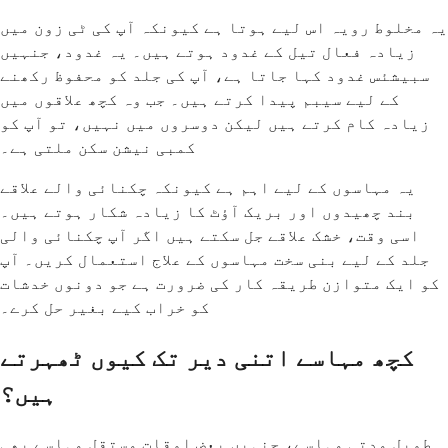
یہ مخلوط رویہ اس لیے ہوتا ہے کیونکہ آپ کی ٹی زون میں
زیادہ فعال تیل کے غدود ہوتے ہیں۔ یہ غدود، جنہیں
سبیشئس غدود کہا جاتا ہے، آپ کی جلد کو محفوظ رکھنے
کے لیے سیبم پیدا کرتے ہیں۔ جب وہ کچھ علاقوں میں
زیادہ کام کرتے ہیں لیکن دوسروں میں نہیں، تو آپ کو
کمبی نیشن سکن ملتی ہے۔
یہ مہاسوں کے لیے اہم ہے کیونکہ چکنائی والے علاقے
بند چھیدوں اور بریک آؤٹ کا زیادہ شکار ہوتے ہیں۔
اسی وقت، خشک علاقے جل سکتے ہیں اگر آپ چکنائی والی
جلد کے لیے بنی سخت مہاسوں کے علاج استعمال کریں۔ آپ
کو ایک متوازن طریقہ کار کی ضرورت ہے جو دونوں خدشات
کو خراب کیے بغیر حل کرے۔
کچھ مہاسے اتنی دیر تک کیوں ٹھہرتے
ہیں؟
طویل مدتی مہاسے، جنہیں بعض اوقات مستقل مہاسے بھی