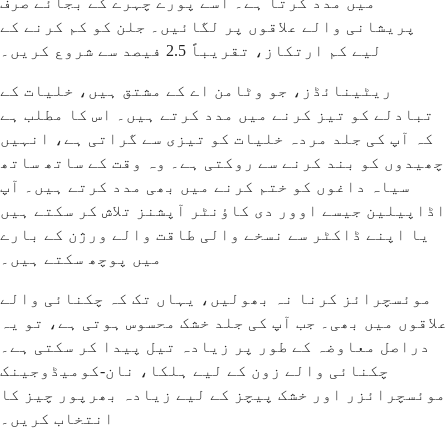
میں مدد کرتا ہے۔ اسے پورے چہرے کے بجائے صرف
پریشانی والے علاقوں پر لگائیں۔ جلن کو کم کرنے کے
لیے کم ارتکاز، تقریباً 2.5 فیصد سے شروع کریں۔
ریٹینائڈز، جو وٹامن اے کے مشتق ہیں، خلیات کے
تبادلے کو تیز کرنے میں مدد کرتے ہیں۔ اس کا مطلب ہے
کہ آپ کی جلد مردہ خلیات کو تیزی سے گراتی ہے، انہیں
چھیدوں کو بند کرنے سے روکتی ہے۔ وہ وقت کے ساتھ ساتھ
سیاہ داغوں کو ختم کرنے میں بھی مدد کرتے ہیں۔ آپ
اڈاپیلین جیسے اوور دی کاؤنٹر آپشنز تلاش کر سکتے ہیں
یا اپنے ڈاکٹر سے نسخے والی طاقت والے ورژن کے بارے
میں پوچھ سکتے ہیں۔
موئسچرائز کرنا نہ بھولیں، یہاں تک کہ چکنائی والے
علاقوں میں بھی۔ جب آپ کی جلد خشک محسوس ہوتی ہے، تو یہ
دراصل معاوضہ کے طور پر زیادہ تیل پیدا کر سکتی ہے۔
چکنائی والے زون کے لیے ہلکا، نان-کومیڈوجینک
موئسچرائزر اور خشک پیچز کے لیے زیادہ بھرپور چیز کا
انتخاب کریں۔