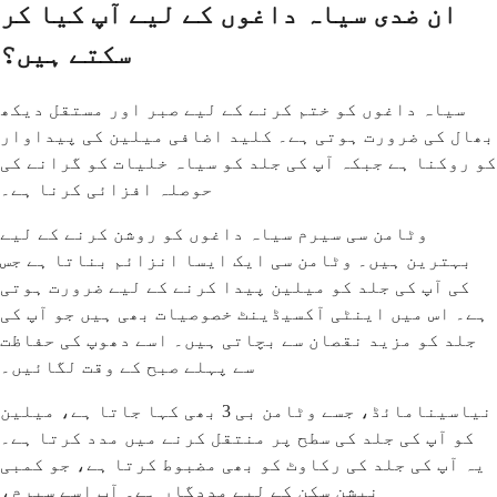
ان ضدی سیاہ داغوں کے لیے آپ کیا کر
سکتے ہیں؟
سیاہ داغوں کو ختم کرنے کے لیے صبر اور مستقل دیکھ
بھال کی ضرورت ہوتی ہے۔ کلید اضافی میلین کی پیداوار
کو روکنا ہے جبکہ آپ کی جلد کو سیاہ خلیات کو گرانے کی
حوصلہ افزائی کرنا ہے۔
وٹامن سی سیرم سیاہ داغوں کو روشن کرنے کے لیے
بہترین ہیں۔ وٹامن سی ایک ایسا انزائم بناتا ہے جس
کی آپ کی جلد کو میلین پیدا کرنے کے لیے ضرورت ہوتی
ہے۔ اس میں اینٹی آکسیڈینٹ خصوصیات بھی ہیں جو آپ کی
جلد کو مزید نقصان سے بچاتی ہیں۔ اسے دھوپ کی حفاظت
سے پہلے صبح کے وقت لگائیں۔
نیاسینامائڈ، جسے وٹامن بی 3 بھی کہا جاتا ہے، میلین
کو آپ کی جلد کی سطح پر منتقل کرنے میں مدد کرتا ہے۔
یہ آپ کی جلد کی رکاوٹ کو بھی مضبوط کرتا ہے، جو کمبی
نیشن سکن کے لیے مددگار ہے۔ آپ اسے سیرم،