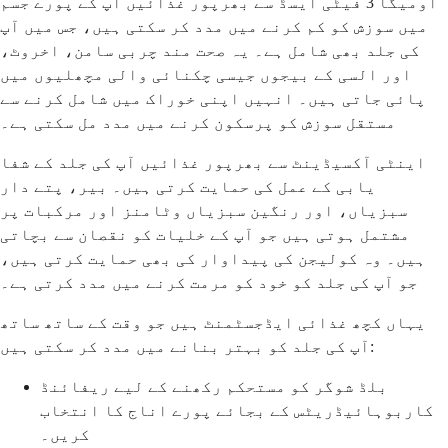
اومیگا 3 فیٹی ایسڈ سے بھرپور غذائیں آپ کے پورے جسم
میں سوزش کو کم کرنے میں مدد کر سکتی ہیں، جس میں آپ
کی جلد بھی شامل ہے۔ یہ صحت مند چربی سامن، اخروٹ،
اور السی کے بیجوں جیسی چکنائی والی مچھلیوں میں
پائی جاتی ہیں۔ انہیں اپنی خوراک میں شامل کرنے سے
مستقل سوزش کو پرسکون کرنے میں مدد مل سکتی ہے۔
اینٹی آکسیڈینٹ سے بھرپور غذائیں آپ کی جلد کے شفا
یابی کے عمل کی حمایت کرتی ہیں۔ بیر، پتے دار
سبزیاں، اور رنگین سبزیاں وٹامنز اور مرکبات پر
مشتمل ہوتی ہیں جو آپ کے خلیات کو نقصان سے بچاتی
ہیں۔ وہ کولیجن کی پیداوار کی بھی حمایت کرتی ہیں،
جو آپ کی جلد کو خود کو مرمت کرنے میں مدد کرتی ہے۔
یہاں کچھ غذائی ایڈجسٹمنٹ ہیں جو وقت کے ساتھ ساتھ
آپ کی جلد کو بہتر بنانے میں مدد کر سکتی ہیں:
بلڈ شوگر کو مستحکم رکھنے کے لیے ریفائنڈ
کاربوہائیڈریٹس کے بجائے پورے اناج کا انتخاب
کریں۔