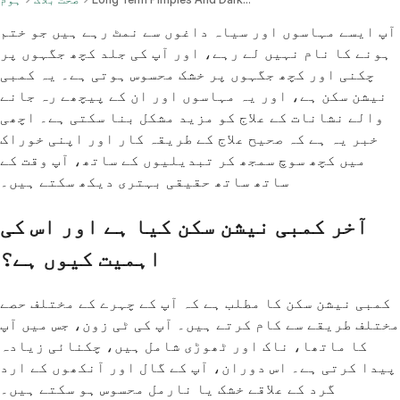
آپ ایسے مہاسوں اور سیاہ داغوں سے نمٹ رہے ہیں جو ختم
ہونے کا نام نہیں لے رہے، اور آپ کی جلد کچھ جگہوں پر
چکنی اور کچھ جگہوں پر خشک محسوس ہوتی ہے۔ یہ کمبی
نیشن سکن ہے، اور یہ مہاسوں اور ان کے پیچھے رہ جانے
والے نشانات کے علاج کو مزید مشکل بنا سکتی ہے۔ اچھی
خبر یہ ہے کہ صحیح علاج کے طریقہ کار اور اپنی خوراک
میں کچھ سوچ سمجھ کر تبدیلیوں کے ساتھ، آپ وقت کے
ساتھ ساتھ حقیقی بہتری دیکھ سکتے ہیں۔
آخر کمبی نیشن سکن کیا ہے اور اس کی
اہمیت کیوں ہے؟
کمبی نیشن سکن کا مطلب ہے کہ آپ کے چہرے کے مختلف حصے
مختلف طریقے سے کام کرتے ہیں۔ آپ کی ٹی زون، جس میں آپ
کا ماتھا، ناک اور ٹھوڑی شامل ہیں، چکنائی زیادہ
پیدا کرتی ہے۔ اس دوران، آپ کے گال اور آنکھوں کے ارد
گرد کے علاقے خشک یا نارمل محسوس ہو سکتے ہیں۔