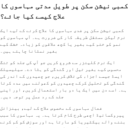
کمبی نیشن سکن پر طویل مدتی مہاسوں کا
علاج کیسے کیا جائے؟
کمبی نیشن سکن پر ضدی مہاسوں کا علاج کرنے کے لیے ایک
نرم لیکن مستقل طریقہ کار کی ضرورت ہے۔ آپ مہاسوں کو
نمو کو ختم کیے بغیر یا کچھ علاقوں کو زیادہ خشک کیے
بغیر نمٹانا چاہتے ہیں۔
ایک نرم کلینزر سے شروع کریں جو آپ کی جلد کو تنگ
محسوس کیے بغیر تیل اور گندگی کو ہٹا دے۔ سیلیسیلک
ایسڈ جیسے اجزاء کی تلاش کریں، جو چھیدوں کے اندر کی
گندگی کو تحلیل کرکے چھیدوں کو کھولنے میں مدد کرتا
ہے۔ اسے دن میں ایک یا دو بار استعمال کریں، اور اپنی
جلد کے رد عمل پر توجہ دیں۔
فعال مہاسوں کے مخصوص علاج کے لیے، بینزائل
پیروکسائیڈ اچھی طرح کام کرتا ہے۔ یہ مہاسوں کا سبب
بننے والے بیکٹیریا کو مارتا ہے اور سوزش کو کم کرنے