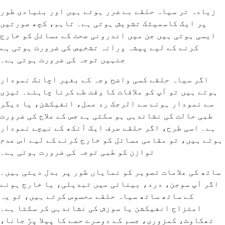
زیادہ تر سیاہ حلقے بے ضرر ہوتے ہیں اور بنیادی طور
پر ایک کاسمیٹک تشویش ہوتی ہے۔ تاہم، کچھ صورتیں
ایسی ہوتی ہیں جن میں اندرونی صحت کے مسائل کو خارج
کرنے کے لیے پیشہ ورانہ تشخیص کی ضرورت ہوتی ہے
جنہیں توجہ کی ضرورت ہوتی ہے۔
اگر سیاہ حلقے کسی واضح وجہ کے بغیر اچانک نمودار
ہوتے ہیں تو آپ کو ملاقات کا وقت طے کرنا چاہئے۔ تیزی
سے نمودار ہونے سے الرجک رد عمل، انفیکشن، یا دیگر
طبی حالت کی نشاندہی ہو سکتی ہے جس کے علاج کی ضرورت
ہے۔ اسی طرح، اگر حلقے صرف ایک آنکھ کے نیچے نمودار
ہوتے ہیں، تو مقامی مسائل کو خارج کرنے کے لیے اس عدم
توازن کو طبی توجہ کی ضرورت ہوتی ہے۔
ساتھ کی علامات تصویر کو نمایاں طور پر بدل دیتی ہیں۔
اگر آپ سوجن، درد، بینائی میں تبدیلی، یا خارج ہونے
کے ساتھ ساتھ سیاہ حلقے محسوس کرتے ہیں، تو یہ
امتزاج انفیکشن یا سوزش کی نشاندہی کر سکتا ہے۔
تھکاوٹ، کمزوری، جسم کے دوسرے حصے کا پیلا پڑ جانا،