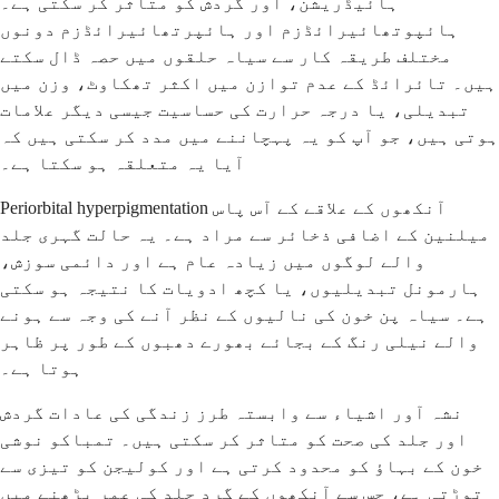
ہائیڈریشن، اور گردش کو متاثر کر سکتی ہے۔
ہائپوتھائیرائڈزم اور ہائپرتھائیرائڈزم دونوں
مختلف طریقہ کار سے سیاہ حلقوں میں حصہ ڈال سکتے
ہیں۔ تائرائڈ کے عدم توازن میں اکثر تھکاوٹ، وزن میں
تبدیلی، یا درجہ حرارت کی حساسیت جیسی دیگر علامات
ہوتی ہیں، جو آپ کو یہ پہچاننے میں مدد کر سکتی ہیں کہ
آیا یہ متعلقہ ہو سکتا ہے۔
Periorbital hyperpigmentation آنکھوں کے علاقے کے آس پاس
میلنین کے اضافی ذخائر سے مراد ہے۔ یہ حالت گہری جلد
والے لوگوں میں زیادہ عام ہے اور دائمی سوزش،
ہارمونل تبدیلیوں، یا کچھ ادویات کا نتیجہ ہو سکتی
ہے۔ سیاہ پن خون کی نالیوں کے نظر آنے کی وجہ سے ہونے
والے نیلی رنگ کے بجائے بھورے دھبوں کے طور پر ظاہر
ہوتا ہے۔
نشہ آور اشیاء سے وابستہ طرز زندگی کی عادات گردش
اور جلد کی صحت کو متاثر کر سکتی ہیں۔ تمباکو نوشی
خون کے بہاؤ کو محدود کرتی ہے اور کولیجن کو تیزی سے
توڑتی ہے، جس سے آنکھوں کے گرد جلد کی عمر بڑھنے میں