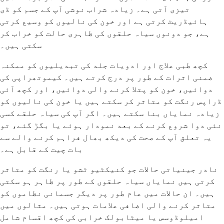
تیزی آتی ہے۔ زیادہ شراب نوشی آپ کے جسم کو ڈی
ہائیڈریٹ کرتی ہے اور خون کی نالیوں کو وسیع کرتی
ہے، جو دونوں سیاہ حلقوں کی ظاہری حالت کو خراب کر
سکتی ہیں۔
کچھ طبی علاج اور ادویات جلد کی تبدیلیوں کو ممکنہ
ضمنی اثرات کے طور پر درج کرتے ہیں۔ کیموتھراپی کی
دوائیں، خون کو پتلا کرنے والی دوائیں، اور کچھ آئی
ڈراپس رنگت کو متاثر کر سکتے ہیں یا خون کی نالیوں کو
زیادہ نمایاں بنا سکتے ہیں۔ اگر آپ کی سیاہ حلقے کسی
نئی دوا شروع کرنے کے بعد نمودار ہوئے یا بگڑ گئے، تو
یہ تعلق آپ کے صحت کی دیکھ بھال فراہم کرنے والے سے
بات چیت کے قابل ہے۔
نادر جینیاتی حالات جو کنیکٹیو ٹشو یا رنگت کو متاثر
کرتی ہیں نمایاں سیاہ حلقوں کے طور پر ظاہر ہو سکتی
ہیں۔ ان حالات میں عام طور پر دیگر جسمانی نظاموں کو
متاثر کرنے والی اضافی علامات ہوتی ہیں۔ مثالوں میں
امیلوڈوسس یا میٹابولک خرابی کی کچھ اقسام شامل