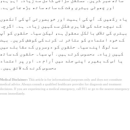
ساتھ صبر کریں۔ مستقل مزاجی کامل سے زیادہ اہم ہے،
اور چھوٹی بہتری وقت کے ساتھ ساتھ بڑھ جاتی ہے۔
یاد رکھیں کہ آپ کی اہمیت اور خوبصورتی آپ کی آنکھوں
کے نیچے جلد کی ظاہری شکل سے کہیں زیادہ ہے۔ اگرچہ
بہتری کی تلاش بالکل معقول ہے، لیکن سیاہ حلقوں کو آپ
کے خود اعتمادی کو متاثر نہ کرنے کی کوشش کریں۔ بہت
سے لوگ اپنے سیاہ حلقوں کو دوسروں کے مقابلے میں
کہیں زیادہ محسوس کرتے ہیں۔ آپ سیاہ حلقوں کے ساتھ
یا اس کے بغیر، اپنی جلد میں آرام دہ اور پر اعتماد
محسوس کرنے کے لائق ہیں۔
Medical Disclaimer:
This article is for informational purposes only and does not constitute
medical advice. Always consult a qualified healthcare provider for diagnosis and treatment
decisions. If you are experiencing a medical emergency, call 911 or go to the nearest emergency
room immediately.