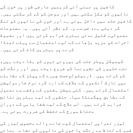
کافین پر مبنی آئی کریمیں عارضی طور پر خون کی
نالیوں کو سکڑ سکتی ہیں اور سوجن کو کم کر سکتی ہیں۔
کافین جلد میں داخل ہوتی ہے اور خون کی نالیوں کو تنگ
کر دیتی ہے، جس سے وہ کم نظر آتی ہیں۔ یہ مصنوعات
معمولی، قلیل مدتی بہتری فراہم کرتی ہیں اور مضبوط
اثرات کو مزید بڑھانے کے لیے استعمال سے پہلے ٹھنڈا
کرنے پر بہترین کام کرتی ہیں۔
کیمیکل پیلز جلد کی بیرونی تہوں کو ہٹا دیتے ہیں،
نئے خلیوں کی نشوونما کو فروغ دیتے ہیں اور رنگت کو
کم کرتے ہیں۔ ڈرمیٹولوجسٹ چہرے کے پیلز کے مقابلے
میں نازک آنکھوں کے علاقے کے ارد گرد نرم فارمولیشن
استعمال کرتے ہیں۔ کئی سیشن ہفتوں کے وقفے سے معمول
کے مطابق پیگمنٹڈ سیاہ حلقوں کے لیے بہترین نتائج
فراہم کرتے ہیں۔ اس علاج کے لیے شفا یابی کے دوران
محتاط سورج کے تحفظ کی ضرورت ہوتی ہے۔
لیزر تھراپی استعمال کیے جانے والے مخصوص لیزر کی
قسم کے لحاظ سے رنگت یا خون کی نالیوں کو نشانہ بناتی