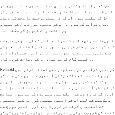
جب گھریلو علاج کافی بہتری فراہم نہیں کرتے ہیں، تو
کئی طبی اور کاسمیٹک علاج مختلف قسم کے سیاہ حلقوں کو
حل کر سکتے ہیں۔ آپ کا ڈرمیٹولوجسٹ یا صحت کی دیکھ
بھال فراہم کرنے والا آپ کی مخصوص صورتحال کی بنیاد
پر اختیارات تجویز کر سکتا ہے۔
ٹاپیکل علاج کچھ قسم کے سیاہ حلقوں کے لیے اچھی طرح سے
کام کرتے ہیں، خاص طور پر وہ جو رنگت یا جلد کی معمولی
تبدیلیوں سے متعلق ہیں۔ میں آپ کو اہم اختیارات اور
وہ کیسے کام کرتے ہیں، اس کی وضاحت کروں گا۔
Retinoid کریمیں کولیجن کی پیداوار میں اضافہ کرتی ہیں
اور وقت کے ساتھ ساتھ پتلی آنکھوں کے نیچے کی جلد کو
موٹا کر سکتی ہیں۔ موٹی جلد اندرونی خون کی نالیوں
کو کم نظر آنے دیتی ہے۔ یہ وٹامن اے کے مشتقات سیل ٹرن
اوور کو فروغ دے کر رنگت میں بھی مدد کرتے ہیں۔ نتائج
دیکھنے کے لیے آپ کو انہیں مستقل طور پر کئی مہینوں
تک استعمال کرنے کی ضرورت ہے، اور انہیں سورج سے
تحفظ کی ضرورت ہوتی ہے کیونکہ وہ فوٹو سینسٹیویٹی کو