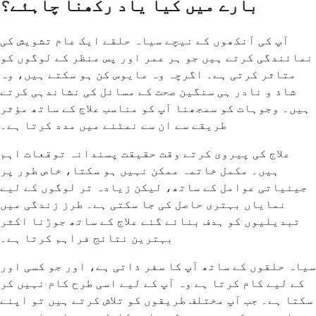
بارے میں کیا یاد رکھنا چاہئے؟
آپ کی آنکھوں کے نیچے سیاہ حلقے ایک عام تشویش کی
نمائندگی کرتے ہیں جو ہر عمر اور پس منظر کے لوگوں کو
متاثر کرتی ہے۔ اگرچہ وہ مایوس کن ہو سکتے ہیں، وہ
شاذ و نادر ہی سنگین صحت کے مسائل کی نشاندہی کرتے
ہیں۔ وجوہات کو سمجھنا آپ کو مناسب علاج کے ساتھ مؤثر
طریقے سے ان سے نمٹنے میں مدد کرتا ہے۔
علاج کی پیروی کرتے وقت حقیقت پسندانہ توقعات اہم
ہیں۔ مکمل خاتمہ ممکن نہیں ہو سکتا، خاص طور پر
جینیاتی عوامل کے ساتھ، لیکن زیادہ تر لوگوں کے لیے
نمایاں بہتری حاصل کی جا سکتی ہے۔ طرز زندگی میں
تبدیلیوں کو ہدف بنائے گئے علاج کے ساتھ جوڑنا اکثر
بہترین نتائج فراہم کرتا ہے۔
سیاہ حلقوں کے ساتھ آپ کا سفر ذاتی ہے، اور جو کسی اور
کے لیے کام کرتا ہے وہ آپ کے لیے اسی طرح کام نہیں کر
سکتا ہے۔ جب آپ مختلف طریقوں کو تلاش کرتے ہیں تو اپنے