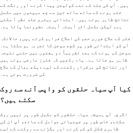
ہیں۔ آپ کی جلد کے نئے کولیجن پیدا کرنے اور رنگت کے
ختم ہونے کے ساتھ ساتھ تین سے چھ مہینوں میں مکمل
نتائج ظاہر ہوتے ہیں۔ ابتدائی بہتری جلد نظر آ سکتی
ہے، لیکن مکمل اثر آہستہ آہستہ نشوونما پاتا ہے۔
فلر کے علاج فوری حجم کی اصلاح فراہم کرتے ہیں، حالانکہ
آپ کو ابتدائی طور پر کچھ سوجن کا تجربہ ہو سکتا ہے۔
سوجن کم ہونے کے بعد تقریباً دو ہفتوں میں حتمی نتیجہ
ظاہر ہو جاتا ہے۔ یاد رکھیں کہ فلرز عارضی ہوتے ہیں
اور نتائج کو برقرار رکھنے کے لیے دیکھ بھال کے علاج
کی ضرورت ہوتی ہے۔
کیا آپ سیاہ حلقوں کو واپس آنے سے روک
سکتے ہیں؟
اگرچہ آپ ہمیشہ سیاہ حلقوں کو مکمل طور پر نہیں روک
سکتے، خاص طور پر جینیاتی عوامل کے ساتھ، آپ ان کی
ظاہری شکل کو کم کرنے اور بگڑنے سے روکنے کے لیے