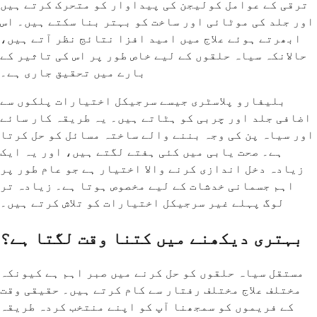
ترقی کے عوامل کولیجن کی پیداوار کو متحرک کرتے ہیں
اور جلد کی موٹائی اور ساخت کو بہتر بنا سکتے ہیں۔ اس
ابھرتے ہوئے علاج میں امید افزا نتائج نظر آتے ہیں،
حالانکہ سیاہ حلقوں کے لیے خاص طور پر اس کی تاثیر کے
بارے میں تحقیق جاری ہے۔
بلیفارو پلاسٹری جیسے سرجیکل اختیارات پلکوں سے
اضافی جلد اور چربی کو ہٹاتے ہیں۔ یہ طریقہ کار سائے
اور سیاہ پن کی وجہ بننے والے ساختہ مسائل کو حل کرتا
ہے۔ صحت یابی میں کئی ہفتے لگتے ہیں، اور یہ ایک
زیادہ دخل اندازی کرنے والا اختیار ہے جو عام طور پر
اہم جسمانی خدشات کے لیے مخصوص ہوتا ہے۔ زیادہ تر
لوگ پہلے غیر سرجیکل اختیارات کو تلاش کرتے ہیں۔
بہتری دیکھنے میں کتنا وقت لگتا ہے؟
مستقل سیاہ حلقوں کو حل کرنے میں صبر اہم ہے کیونکہ
مختلف علاج مختلف رفتار سے کام کرتے ہیں۔ حقیقی وقت
کے فریموں کو سمجھنا آپ کو اپنے منتخب کردہ طریقہ