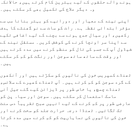
ہونے والے حلقوں کے لیے بہترین کام کرتے ہیں، حالانکہ
وہ دیگر علاج کی تکمیل بھی کر سکتے ہیں۔
اپنی نیند کے معیار اور دورانیے کو بہتر بنانا سب سے
مؤثر ابتدائی نقطہ ہے۔ رات کو سات سے نو گھنٹے کا ہدف
رکھیں، اور سیال جمع ہونے سے بچنے کے لیے اضافی تکیے
سے اپنا سر اونچا کرنے کی کوشش کریں۔ مستقل نیند کے
شیڈول آپ کے جسم کی تال کو منظم کرنے میں مدد کرتے ہیں
اور وقت کے ساتھ ساتھ سوجن اور رنگت کو کم کر سکتے
ہیں۔
ٹھنڈے کمپریس خون کی نالیوں کو سکڑتے ہیں اور آنکھوں
کے گرد سوجن کو کم کرتے ہیں۔ آپ ٹھنڈے کھیرے کے سلائس،
ٹھنڈے چمچ، یا خاص طور پر ڈیزائن کیے گئے جیل آئی
ماسک استعمال کر سکتے ہیں۔ سوجن اور سیاہ پن کو
عارضی طور پر کم کرنے کے لیے انہیں صبح تقریباً دس منٹ
تک لگائیں۔ ٹھنڈا درجہ حرارت جلد کو سخت کرنے اور
خون کی نالیوں کی نمایاںیت کو کم کرنے میں مدد کرتا
ہے۔