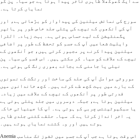
سے ایک کھوکھلا ظاہری تاثر پیدا ہوتا ہے جو سیاہ پن کو
نمایاں کرتا ہے۔
سورج کی نمائش میلنین کی پیداوار کو بڑھاتی ہے، اور
آپ کی آنکھوں کے نیچے کی پتلی جلد خاص طور پر ہائپر
پگمنٹیشن کے لیے حساس ہوتی ہے۔ بہت زیادہ الٹرا
وایلیٹ شعاعیں آپ کے جسم کو تحفظ کے طور پر اضافی
میلنین پیدا کرنے پر مجبور کرتی ہیں، جو آنکھوں کے
نیچے کے علاقے کو سیاہ کر سکتی ہیں۔ اس قسم کی سیاہ پن
نیلی یا جامنی کے بجائے بھوری رنگ کی ہوتی ہے۔
موروثی عوامل آپ کی جلد کی ساخت اور رنگت کے نمونوں
کے بارے میں بہت کچھ طے کرتے ہیں۔ کچھ خاندانوں میں
قدرتی طور پر آنکھوں کے نیچے کے علاقے میں زیادہ
میلنین ہوتا ہے، جبکہ دوسروں میں جلد پتلی ہوتی ہے
یا سبکیوٹینئس چربی کم ہوتی ہے۔ آپ کا جینیاتی خاکہ
یہ اثر انداز کرتا ہے کہ سیاہ حلقے کتنی جلدی ظاہر
ہوتے ہیں اور وہ کتنے نمایاں ہوتے ہیں۔
Anemia اس وقت ہوتا ہے جب آپ کے جسم میں ٹشوز تک مناسب