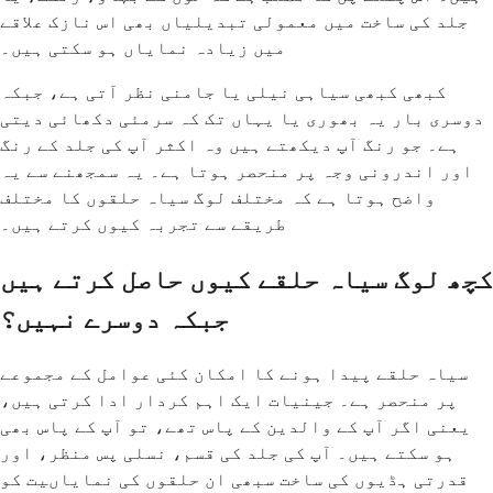
جلد کی ساخت میں معمولی تبدیلیاں بھی اس نازک علاقے
میں زیادہ نمایاں ہو سکتی ہیں۔
کبھی کبھی سیاہی نیلی یا جامنی نظر آتی ہے، جبکہ
دوسری بار یہ بھوری یا یہاں تک کہ سرمئی دکھائی دیتی
ہے۔ جو رنگ آپ دیکھتے ہیں وہ اکثر آپ کی جلد کے رنگ
اور اندرونی وجہ پر منحصر ہوتا ہے۔ یہ سمجھنے سے یہ
واضح ہوتا ہے کہ مختلف لوگ سیاہ حلقوں کا مختلف
طریقے سے تجربہ کیوں کرتے ہیں۔
کچھ لوگ سیاہ حلقے کیوں حاصل کرتے ہیں
جبکہ دوسرے نہیں؟
سیاہ حلقے پیدا ہونے کا امکان کئی عوامل کے مجموعے
پر منحصر ہے۔ جینیات ایک اہم کردار ادا کرتی ہیں،
یعنی اگر آپ کے والدین کے پاس تھے، تو آپ کے پاس بھی
ہو سکتے ہیں۔ آپ کی جلد کی قسم، نسلی پس منظر، اور
قدرتی ہڈیوں کی ساخت سبھی ان حلقوں کی نمایاںیت کو