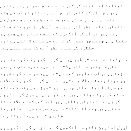
تھکاوٹ اور نیند کی کمی سب سے عام مجرموں میں شامل
ہیں۔ جب آپ کو کافی آرام نہیں ملتا، تو آپ کی جلد
زیادہ پیلی ہو جاتی ہے، جس سے سطح کے نیچے خون کی
نالیاں زیادہ نظر آتی ہیں۔ جب آپ طویل عرصے تک چپٹے
رہتے ہیں تو آپ کی آنکھوں کے نیچے سیال بھی جمع ہو
سکتا ہے، جو سوجن پیدا کرتا ہے جو سائے ڈالتی ہے اور
حلقوں کو سیاہ نظر آنے کا سبب بنتی ہے۔
عمر بڑھنے سے قدرتی طور پر آپ کی آنکھوں کے گرد جلد پر
کئی طریقوں سے اثر پڑتا ہے۔ جیسے جیسے آپ کی عمر
بڑھتی ہے، آپ کولیجن کھو دیتے ہیں، جو جلد کو مضبوط
اور موٹا رکھنے والا پروٹین ہے۔ آپ کی آنکھوں کے علاقے
کو سہارا دینے والی چربی اور ٹشوز بھی وقت کے ساتھ
ساتھ کم ہوتے جاتے ہیں۔ یہ تبدیلیاں خون کی نالیوں
کو زیادہ نمایاں بناتی ہیں اور کھوکھلے علاقے بنا
سکتی ہیں جو سائے ڈالتے ہیں، جس سے سیاہ حلقوں کا
ظاہری تاثر پیدا ہوتا ہے۔
طویل اسکرین ٹائم سے آنکھوں کا دباؤ آپ کی آنکھوں پر