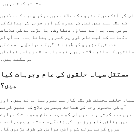
متاثر کرتے ہیں۔
آپ کی آنکھوں کے نیچے کے علاقے میں دیگر چہرے کے علاقوں
کے مقابلے میں تیل کی غدود کم اور چربی کی پیڈنگ کم
ہوتی ہے۔ یہ اسے تناؤ، تھکاوٹ، یا بڑھاپے کی علامات
دکھانے کے لیے خاص طور پر کمزور بناتا ہے۔ جب آپ اس
قدرتی کمزوری کو طرز زندگی کے عوامل یا صحت کی
حالتوں کے ساتھ ملاتے ہیں، تو سیاہ حلقے زیادہ نمایاں
ہو سکتے ہیں۔
مستقل سیاہ حلقوں کی عام وجوہات کیا
ہیں؟
سیاہ حلقے مختلف طریقہ کار سے نشوونما پاتے ہیں، اور
آپ کی مخصوص وجہ کی شناخت بہترین علاج کا تعین کرنے
میں مدد کرتی ہے۔ میں آپ کو سب سے عام وجوہات کے بارے
میں بتاؤں گا، روزمرہ کی زندگی سے متعلق وجوہات سے
شروع کرتے ہوئے کم واضح عوامل کی طرف بڑھوں گا۔