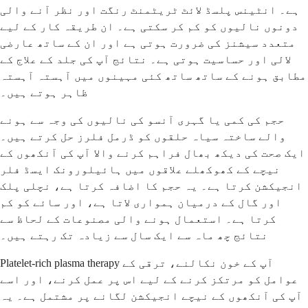
ہے۔ انٹینس پلسڈ لائٹ ٹریٹمنٹ رنگت اور نظر آنے والی
دونوں نالیوں کو کم کر سکتی ہے۔ ان طریقہ کار کے لیے
متعدد سیشنز کی ضرورت ہوتی ہے اور ان کے ساتھ عارضی
لالی اور حساسیت ہوتی ہے۔ نتائج آپ کی جلد کے علاج کے
مطابق ہونے کے ساتھ ساتھ کئی مہینوں میں آہستہ آہستہ
ظاہر ہوتے ہیں۔
حجم کی کمی یا گہری آنسو کی نالیوں کی وجہ سے ہونے
والے ساختہ سیاہ حلقوں کو ڈرمل فلرز حل کرتے ہیں۔
ایک صحت کی دیکھ بھال فراہم کرنے والا آپ کی آنکھوں کے
نیچے کے کھوکھلے علاقوں میں ہائیلورونک ایسڈ فلر
انجیکشن کرتا ہے۔ یہ حجم کا اضافہ کرتا ہے، نچلی پلک
اور گال کے درمیان ہمواری لاتا ہے، اور سائے کو کم
کرتا ہے۔ استعمال ہونے والی مصنوعات کے لحاظ سے
نتائج چھ ماہ سے ایک سال سے زیادہ تک رہتے ہیں۔
Platelet-rich plasma therapy آپ کے خون نکالنے، ترقی کے
عوامل کو مرتکز کرنے کے لیے اس پر عمل کرنے، اور اسے
آپ کی آنکھوں کے نیچے انجیکشن لگانے پر مشتمل ہے۔ یہ