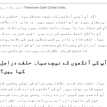
Persistent Dark Circles Under The Eyes Causes And Treatments
صحت بلاگ
ہوم
اگر آپ اپنی آنکھوں کے نیچے مستقل سیاہ حلقوں سے
پریشان ہیں، تو آپ اکیلے نہیں ہیں۔ یہ سایہ دار علاقے
آپ کو تھکا ہوا یا بیمار دکھا سکتے ہیں، یہاں تک کہ جب
آپ بالکل ٹھیک محسوس کر رہے ہوں۔ اچھی خبر یہ ہے کہ
سیاہ حلقے شاذ و نادر ہی کسی سنگین چیز کی علامت ہوتے
ہیں، اور ان کی وجوہات کو سمجھنے سے آپ کو ان سے نمٹنے
کا صحیح طریقہ تلاش کرنے میں مدد مل سکتی ہے۔
آپ کی آنکھوں کے نیچے سیاہ حلقے دراصل
کیا ہیں؟
سیاہ حلقے جلد کے وہ علاقے ہیں جو آپ کی نچلی پلکوں کے
نیچے ظاہر ہوتے ہیں۔ آپ کی آنکھوں کے ارد گرد کی جلد
آپ کے جسم میں کہیں اور سے زیادہ پتلی ہوتی ہے، جس سے
خون کی نالیاں اور اندرونی ڈھانچے زیادہ نظر آتے
ہیں۔ اس پتلے پن کا مطلب ہے کہ خون کے بہاؤ، رنگت، یا