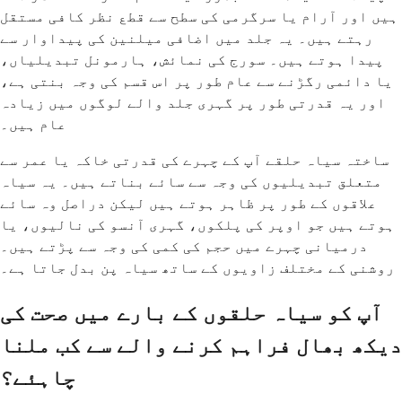
ہیں اور آرام یا سرگرمی کی سطح سے قطع نظر کافی مستقل
رہتے ہیں۔ یہ جلد میں اضافی میلنین کی پیداوار سے
پیدا ہوتے ہیں۔ سورج کی نمائش، ہارمونل تبدیلیاں،
یا دائمی رگڑنے سے عام طور پر اس قسم کی وجہ بنتی ہے،
اور یہ قدرتی طور پر گہری جلد والے لوگوں میں زیادہ
عام ہیں۔
ساختہ سیاہ حلقے آپ کے چہرے کی قدرتی خاکہ یا عمر سے
متعلق تبدیلیوں کی وجہ سے سائے بناتے ہیں۔ یہ سیاہ
علاقوں کے طور پر ظاہر ہوتے ہیں لیکن دراصل وہ سائے
ہوتے ہیں جو اوپر کی پلکوں، گہری آنسو کی نالیوں، یا
درمیانی چہرے میں حجم کی کمی کی وجہ سے پڑتے ہیں۔
روشنی کے مختلف زاویوں کے ساتھ سیاہ پن بدل جاتا ہے۔
آپ کو سیاہ حلقوں کے بارے میں صحت کی
دیکھ بھال فراہم کرنے والے سے کب ملنا
چاہئے؟