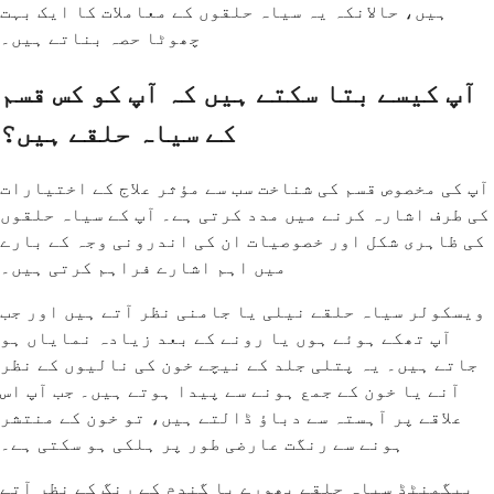
ہیں، حالانکہ یہ سیاہ حلقوں کے معاملات کا ایک بہت
چھوٹا حصہ بناتے ہیں۔
آپ کیسے بتا سکتے ہیں کہ آپ کو کس قسم
کے سیاہ حلقے ہیں؟
آپ کی مخصوص قسم کی شناخت سب سے مؤثر علاج کے اختیارات
کی طرف اشارہ کرنے میں مدد کرتی ہے۔ آپ کے سیاہ حلقوں
کی ظاہری شکل اور خصوصیات ان کی اندرونی وجہ کے بارے
میں اہم اشارے فراہم کرتی ہیں۔
ویسکولر سیاہ حلقے نیلی یا جامنی نظر آتے ہیں اور جب
آپ تھکے ہوئے ہوں یا رونے کے بعد زیادہ نمایاں ہو
جاتے ہیں۔ یہ پتلی جلد کے نیچے خون کی نالیوں کے نظر
آنے یا خون کے جمع ہونے سے پیدا ہوتے ہیں۔ جب آپ اس
علاقے پر آہستہ سے دباؤ ڈالتے ہیں، تو خون کے منتشر
ہونے سے رنگت عارضی طور پر ہلکی ہو سکتی ہے۔
پیگمنٹڈ سیاہ حلقے بھورے یا گندم کے رنگ کے نظر آتے