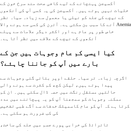
آکسیجن پہنچانے کے لیے کافی صحت مند سرخ خون کے
خلیات نہیں ہوتے ہیں۔ آکسیجن کی یہ کمی آپ کی آنکھوں
کے نیچے کی جلد کو نیلی یا معمول سے زیادہ سیاہ نظر
آنے کا سبب بن سکتی ہے۔ آئرن کی کمی سے ہونے والا Anemia
خاص طور پر عام ہے اور اکثر دیگر علامات سے پہلے
آنکھوں کے نیچے کے علاقے میں نظر آتا ہے۔
کیا ایسی کم عام وجوہات ہیں جن کے
بارے میں آپ کو جاننا چاہئے؟
اگرچہ زیادہ تر سیاہ حلقے اوپر بتائی گئی وجوہات سے
پیدا ہوتے ہیں، لیکن کچھ کم کثرت سے ہونے والی
حالتیں مستقل رنگت میں حصہ ڈال سکتی ہیں۔ ان کم
ممکنہ وجوہات کو سمجھنا آپ کو یہ پہچاننے میں مدد
کرتا ہے کہ آپ کو عام کاسمیٹک خدشات سے آگے طبی تشخیص
کی کب ضرورت ہو سکتی ہے۔
تائرائڈ کی خرابی پورے جسم میں جلد کی ساخت،