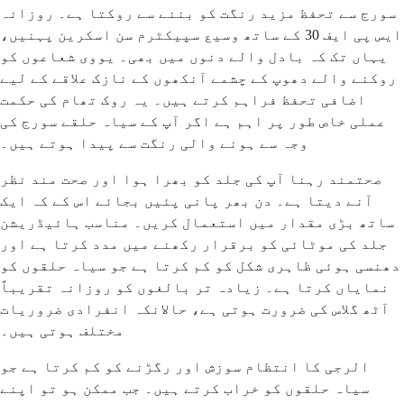
سورج سے تحفظ مزید رنگت کو بننے سے روکتا ہے۔ روزانہ
ایس پی ایف 30 کے ساتھ وسیع سپیکٹرم سن اسکرین پہنیں،
یہاں تک کہ بادل والے دنوں میں بھی۔ یووی شعاعوں کو
روکنے والے دھوپ کے چشمے آنکھوں کے نازک علاقے کے لیے
اضافی تحفظ فراہم کرتے ہیں۔ یہ روک تھام کی حکمت
عملی خاص طور پر اہم ہے اگر آپ کے سیاہ حلقے سورج کی
وجہ سے ہونے والی رنگت سے پیدا ہوتے ہیں۔
صحتمند رہنا آپ کی جلد کو بھرا ہوا اور صحت مند نظر
آنے دیتا ہے۔ دن بھر پانی پئیں بجائے اس کے کہ ایک
ساتھ بڑی مقدار میں استعمال کریں۔ مناسب ہائیڈریشن
جلد کی موٹائی کو برقرار رکھنے میں مدد کرتا ہے اور
دھنسی ہوئی ظاہری شکل کو کم کرتا ہے جو سیاہ حلقوں کو
نمایاں کرتا ہے۔ زیادہ تر بالغوں کو روزانہ تقریباً
آٹھ گلاس کی ضرورت ہوتی ہے، حالانکہ انفرادی ضروریات
مختلف ہوتی ہیں۔
الرجی کا انتظام سوزش اور رگڑنے کو کم کرتا ہے جو
سیاہ حلقوں کو خراب کرتے ہیں۔ جب ممکن ہو تو اپنے