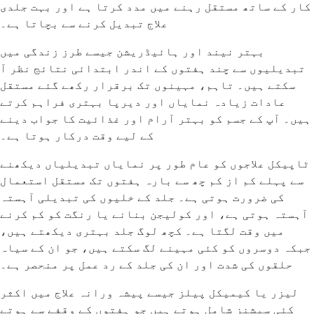
کار کے ساتھ مستقل رہنے میں مدد کرتا ہے اور بہت جلدی
علاج تبدیل کرنے سے بچاتا ہے۔
بہتر نیند اور ہائیڈریشن جیسے طرز زندگی میں
تبدیلیوں سے چند ہفتوں کے اندر ابتدائی نتائج نظر آ
سکتے ہیں۔ تاہم، مہینوں تک برقرار رکھے گئے مستقل
عادات زیادہ نمایاں اور دیرپا بہتری فراہم کرتے
ہیں۔ آپ کے جسم کو بہتر آرام اور غذائیت کا جواب دینے
کے لیے وقت درکار ہوتا ہے۔
ٹاپیکل علاجوں کو عام طور پر نمایاں تبدیلیاں دیکھنے
سے پہلے کم از کم چھ سے بارہ ہفتوں تک مستقل استعمال
کی ضرورت ہوتی ہے۔ جلد کے خلیوں کی تبدیلی آہستہ
آہستہ ہوتی ہے، اور کولیجن بنانے یا رنگت کو کم کرنے
میں وقت لگتا ہے۔ کچھ لوگ جلد بہتری دیکھتے ہیں،
جبکہ دوسروں کو کئی مہینے لگ سکتے ہیں، جو ان کے سیاہ
حلقوں کی شدت اور ان کی جلد کے رد عمل پر منحصر ہے۔
لیزر یا کیمیکل پیلز جیسے پیشہ ورانہ علاج میں اکثر
کئی سیشنز شامل ہوتے ہیں جو ہفتوں کے وقفے سے ہوتے