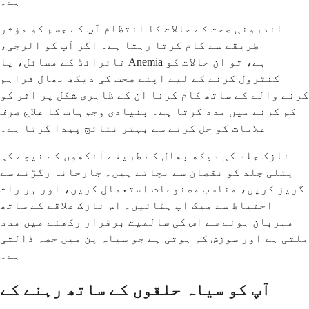
ہے۔
اندرونی صحت کے حالات کا انتظام آپ کے جسم کو مؤثر
طریقے سے کام کرتا رہتا ہے۔ اگر آپ کو الرجی،
تائرائڈ کے مسائل، یا Anemia ہے، تو ان حالات کو
کنٹرول کرنے کے لیے اپنے صحت کی دیکھ بھال فراہم
کرنے والے کے ساتھ کام کرنا ان کے ظاہری شکل پر اثر کو
کم کرنے میں مدد کرتا ہے۔ بنیادی وجوہات کا علاج صرف
علامات کو حل کرنے سے بہتر نتائج پیدا کرتا ہے۔
نازک جلد کی دیکھ بھال کے طریقے آنکھوں کے نیچے کی
پتلی جلد کو نقصان سے بچاتے ہیں۔ جارحانہ رگڑنے سے
گریز کریں، مناسب مصنوعات استعمال کریں، اور ہر رات
احتیاط سے میک اپ ہٹائیں۔ اس نازک علاقے کے ساتھ
مہربان ہونے سے اس کی سالمیت برقرار رکھنے میں مدد
ملتی ہے اور سوزش کم ہوتی ہے جو سیاہ پن میں حصہ ڈالتی
ہے۔
آپ کو سیاہ حلقوں کے ساتھ رہنے کے