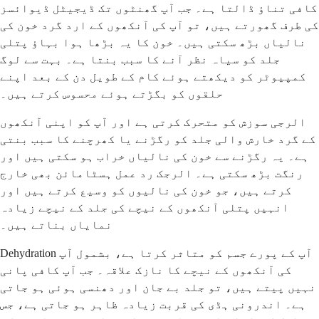
کافی تناؤ ڈالتا ہے۔ جب آپ گھنٹوں تک ڈیجیٹل ڈیوائسز
کی طرف گھورتے ہیں، تو آپ کی آنکھوں کے ارد گرد خون کی
نالیاں بڑھ سکتی ہیں۔ خون کا یہ بڑھا ہوا بہاؤ پتلی
جلد کو سیاہ نظر آنے کا سبب بنتا ہے۔ بہت سے لوگ
کمپیوٹر کو دیکھتے ہوئے کام کے طویل دن کے بعد اپنے
حلقوں کو بگڑتے ہوئے محسوس کرتے ہیں۔
الرجی سوزش کو متحرک کرتی ہے اور آپ کو اپنی آنکھوں
کے گرد خارش والی جلد کو رگڑنے یا کھرچنے کا سبب بنتی
ہے۔ یہ رگڑنے سے خون کی نالیاں خراب ہو سکتی ہیں اور
رنگت بڑھ سکتی ہے۔ الرجک رد عمل ہسٹامائن بھی خارج
کرتے ہیں، جو خون کی نالیوں کو وسیع کرتے ہیں اور
انہیں پتلی آنکھوں کے نیچے کی جلد کے نیچے زیادہ
نمایاں بناتے ہیں۔
Dehydration آپ کے پورے جسم کو متاثر کرتا ہے، بشمول آپ
کی آنکھوں کے نیچے کا نازک علاقہ۔ جب آپ کافی پانی
نہیں پیتے ہیں، تو جلد بے جان اور دھنسی ہوئی ہو جاتی
ہے۔ اندرونی ہڈی کی قربت زیادہ ظاہر ہو جاتی ہے، جس