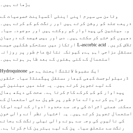
بڑھاتے ہیں۔
وٹامن سی سیرم اپنی اینٹی آکسیڈینٹ خصوصیات کے
ذریعے جلد کو روشن کرتے ہیں اور رنگت کو کم کرتے ہیں۔
وہ میلنین کی پیداوار کو روکتے ہیں اور موجودہ سیاہ
دھبوں کو ختم کر سکتے ہیں۔ دس اور بیس فیصد کے درمیان
ارتکاز میں مستحکم شکلیں جیسے L-ascorbic acid تلاش کریں۔
مستقل مزاجی اہم ہے، کیونکہ نتائج عام طور پر روزانہ
استعمال کے کئی ہفتوں کے بعد ظاہر ہوتے ہیں۔
Hydroquinone ایک مضبوط لائٹنگ ایجنٹ ہے جو
ڈرمیٹولوجسٹ کبھی کبھار مستقل پیگمنٹڈ سیاہ حلقوں
کے لیے تجویز کرتے ہیں۔ یہ جلد میں میلنین کی
پیداوار کو کم کرکے کام کرتا ہے۔ صحت کی دیکھ بھال
فراہم کرنے والے عام طور پر طویل مدتی استعمال کے
ممکنہ ضمنی اثرات کی وجہ سے محدود ادوار کے لیے اس کا
استعمال تجویز کرتے ہیں۔ یہ اختیار نظر آنے والی خون
کی نالیوں کی وجہ سے ہونے والی نیلی رنگت کے بجائے
رنگت سے متعلق سیاہ پن کے لیے بہترین کام کرتا ہے۔