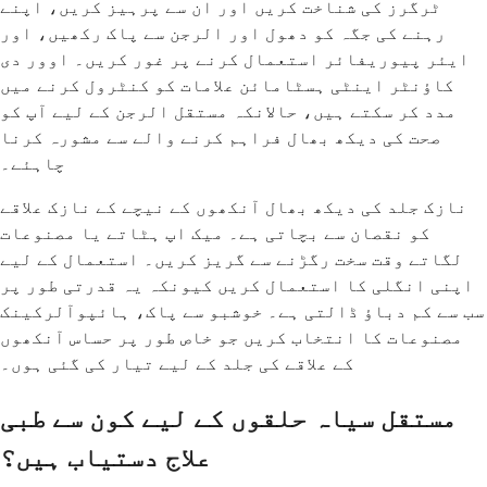
ٹرگرز کی شناخت کریں اور ان سے پرہیز کریں، اپنے
رہنے کی جگہ کو دھول اور الرجن سے پاک رکھیں، اور
ایئر پیوریفائر استعمال کرنے پر غور کریں۔ اوور دی
کاؤنٹر اینٹی ہسٹامائن علامات کو کنٹرول کرنے میں
مدد کر سکتے ہیں، حالانکہ مستقل الرجن کے لیے آپ کو
صحت کی دیکھ بھال فراہم کرنے والے سے مشورہ کرنا
چاہئے۔
نازک جلد کی دیکھ بھال آنکھوں کے نیچے کے نازک علاقے
کو نقصان سے بچاتی ہے۔ میک اپ ہٹاتے یا مصنوعات
لگاتے وقت سخت رگڑنے سے گریز کریں۔ استعمال کے لیے
اپنی انگلی کا استعمال کریں کیونکہ یہ قدرتی طور پر
سب سے کم دباؤ ڈالتی ہے۔ خوشبو سے پاک، ہائپوآلرکینک
مصنوعات کا انتخاب کریں جو خاص طور پر حساس آنکھوں
کے علاقے کی جلد کے لیے تیار کی گئی ہوں۔
مستقل سیاہ حلقوں کے لیے کون سے طبی
علاج دستیاب ہیں؟