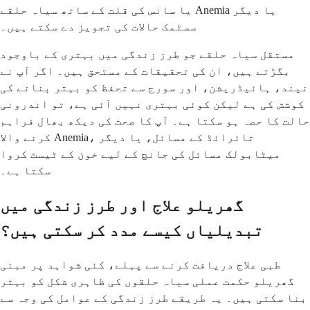
یا سانس کی قلت کے ساتھ سیاہ حلقے Anemia یا دیگر
سسٹمک حالات کی تجویز دے سکتے ہیں۔
مستقل سیاہ حلقے جو طرز زندگی میں بہتری کے باوجود
بگڑتے ہیں، ان کی تحقیقات کے مستحق ہیں۔ اگر آپ نے
نیند، ہائیڈریشن، اور سورج سے تحفظ کو بہتر بنانے کی
کوشش کی ہے لیکن کوئی بہتری نہیں آئی ہے، تو اندرونی
حالت کا حصہ ہو سکتا ہے۔ آپ کا صحت کی دیکھ بھال فراہم
کرنے والا Anemia، تائرائڈ کے مسائل، یا دیگر
میٹابولک مسائل کی جانچ کے لیے خون کے ٹیسٹ کروا
سکتا ہے۔
گھریلو علاج اور طرز زندگی میں
تبدیلیاں کیسے مدد کر سکتی ہیں؟
طبی علاج دریافت کرنے سے پہلے، کئی شواہد پر مبنی
گھریلو حکمت عملی سیاہ حلقوں کی ظاہری شکل کو بہتر
بنا سکتی ہیں۔ یہ طریقے طرز زندگی کے عوامل کی وجہ سے