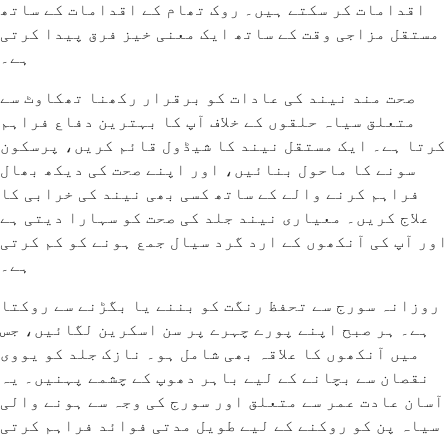
اقدامات کر سکتے ہیں۔ روک تھام کے اقدامات کے ساتھ
مستقل مزاجی وقت کے ساتھ ایک معنی خیز فرق پیدا کرتی
ہے۔
صحت مند نیند کی عادات کو برقرار رکھنا تھکاوٹ سے
متعلق سیاہ حلقوں کے خلاف آپ کا بہترین دفاع فراہم
کرتا ہے۔ ایک مستقل نیند کا شیڈول قائم کریں، پرسکون
سونے کا ماحول بنائیں، اور اپنے صحت کی دیکھ بھال
فراہم کرنے والے کے ساتھ کسی بھی نیند کی خرابی کا
علاج کریں۔ معیاری نیند جلد کی صحت کو سہارا دیتی ہے
اور آپ کی آنکھوں کے ارد گرد سیال جمع ہونے کو کم کرتی
ہے۔
روزانہ سورج سے تحفظ رنگت کو بننے یا بگڑنے سے روکتا
ہے۔ ہر صبح اپنے پورے چہرے پر سن اسکرین لگائیں، جس
میں آنکھوں کا علاقہ بھی شامل ہو۔ نازک جلد کو یووی
نقصان سے بچانے کے لیے باہر دھوپ کے چشمے پہنیں۔ یہ
آسان عادت عمر سے متعلق اور سورج کی وجہ سے ہونے والی
سیاہ پن کو روکنے کے لیے طویل مدتی فوائد فراہم کرتی