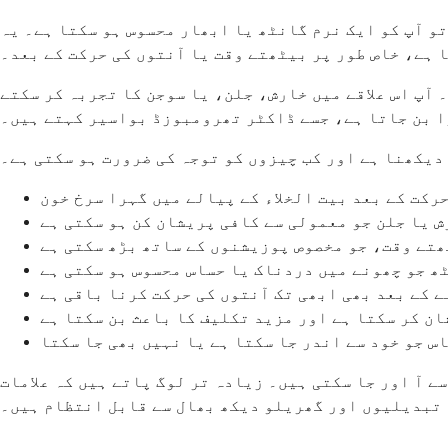
و آپ کو ایک نرم گانٹھ یا ابھار محسوس ہو سکتا ہے۔ یہ
 ہے، خاص طور پر بیٹھتے وقت یا آنتوں کی حرکت کے بعد۔
آپ اس علاقے میں خارش، جلن، یا سوجن کا تجربہ کر سکتے
ڑا بن جاتا ہے، جسے ڈاکٹر تھرومبوزڈ بواسیر کہتے ہیں۔
 دیکھنا ہے اور کب چیزوں کو توجہ کی ضرورت ہو سکتی ہے۔
رکت کے بعد بیت الخلاء کے پیالے میں گہرا سرخ خون
ش یا جلن جو معمولی سے کافی پریشان کن ہو سکتی ہے
ھتے وقت، جو مخصوص پوزیشنوں کے ساتھ بڑھ سکتی ہے
ٹھ جو چھونے میں دردناک یا حساس محسوس ہو سکتی ہے
ے کے بعد بھی ابھی تک آنتوں کی حرکت کرنا باقی ہے
ان کر سکتا ہے اور مزید تکلیف کا باعث بن سکتا ہے
س جو خود سے اندر جا سکتا ہے یا نہیں بھی جا سکتا
ے آ اور جا سکتی ہیں۔ زیادہ تر لوگ پاتے ہیں کہ علامات
تبدیلیوں اور گھریلو دیکھ بھال سے قابل انتظام ہیں۔