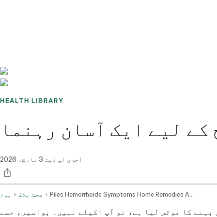
Benchmarks
Stories
FAQ
Sign up / Log in
HEALTH LIBRARY
 کے لیے ایک آسان رہنما
آخری اپ ڈیٹ
3 مارچ، 2026
Piles Hemorrhoids Symptoms Home Remedies And Treatment Options
صحت بلاگ
ہوم
 اکیلے نہیں۔ بواسیر، جسے piles بھی کہا جاتا ہے، ناقابل یقین حد تک عام ہیں اور اپنی