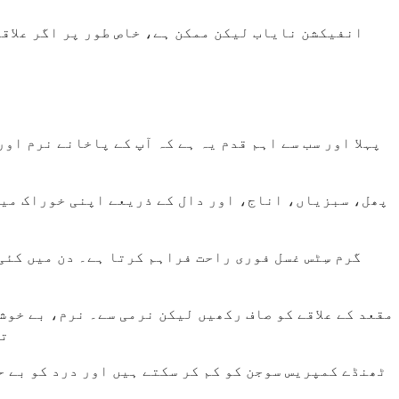
انفیکشن نایاب لیکن ممکن ہے، خاص طور پر اگر علاقہ
پہلا اور سب سے اہم قدم یہ ہے کہ آپ کے پاخانے نرم او
مقعد کے علاقے کو صاف رکھیں لیکن نرمی سے۔ نرم، بے خو
تھ