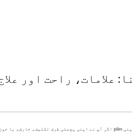
: علامات، راحت اور علاج
اگر آپ نے اپنی پچھلی طرف تکلیف، خارش، یا خون بہنے کا نوٹس لیا ہے، تو آپ