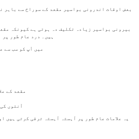
بعض اوقات اندرونی بواسیر مقعد کے سوراخ سے باہر نک
بیرونی بواسیر زیادہ تکلیف دہ ہوتی ہے کیونکہ مقعد 
ہیں۔ درد عام طور پر 
میں آپ کو سب سے ع
مقعد کے عل
آنتوں کی 
یہ علامات عام طور پر آہستہ آہستہ ترقی کرتی ہیں او