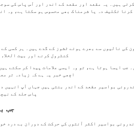
کرتی ہیں۔ یہ مقعد اور مقعد کے اندر اور آس پاس کی سوج
کرنا تکلیف دہ یا شرمناک بھی محسوس ہو سکتا ہے، وہ انس
ن کی نالیوں سے بھرے ہوئے ٹشوز کے گدے ہیں۔ ہر کسی کے 
کنٹرول کرنے اور بیت الخلاء 
۔ جب ایسا ہوتا ہے، تو وہ ایسی علامات پیدا کر سکتے ہی
اچھی خبر یہ ہے کہ زیادہ تر معا
ندرونی بواسیر مقعد کے اندر بنتی ہیں جہاں آپ انہیں د
پاس جلد کے نیچے
جب ب
ندرونی بواسیر اکثر آنتوں کی حرکت کے دوران بے درد خون