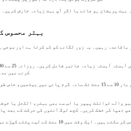
 بہت پریشان ہو جائے یا اگر آپ بہت زیادہ خارش کریں۔ ع
بہتر محسوس کر
ر باقاعدہ رہیں۔ یہ زور لگانے کو کم کرتا ہے اور سوجی 
کرنے میں مدد 
گرم سِٹس غسل فوری راحت فراہم کرتا ہے۔ دن میں کئی بار 10 سے 15 منٹ ت
شبو والے ٹوائلٹ پیپر یا اس سے بھی بہتر، الکحل یا خوش
پ تھپا کر خشک کریں۔ کچھ لوگ آنتوں کی حرکت کے بعد پان
ٹھنڈے کمپریس سوجن کو کم کر سکتے ہیں اور درد کو ب