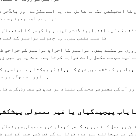
ا انجیکشن لگانا شامل ہے۔ یہ اسے سکڑنے اور بالآخر غا
درد ہے، اور چھوٹی سے د
نے کے لیے انفراریڈ لائٹ، لیزر، یا گرمی کا استعمال ک
کا سبب بنتی ہیں۔ وہ چھوٹے بواسیر کے لیے ج
وری ہو سکتے ہیں۔ بواسیر کا اخراج بواسیر کو جراحی طو
 لیے سب سے مکمل راحت فراہم کرتا ہے۔ صحت یابی میں زی
بواسیر کے ٹشو میں خون کے بہاؤ کو روکتا ہے۔ بواسیر ک
ہے اور اسے جگہ پر س
ور آپ کی مجموعی صحت کی بنیاد پر علاج کی سفارش کرے گا
ایاب پیچیدگیاں یا غیر معمولی پیشکشیں
ن پر عمل کرتے ہیں، کبھی کبھار غیر معمولی صورتحال پ
 کو یہ پہچاننے میں مدد کرتا ہے کہ کب کسی چیز کو غیر 