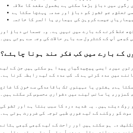
 رگوں میں دباؤ بڑھا سکتی ہے بشمول مقعد کا علاقہ
ی تعلق، جو ٹشوز کو دباؤ اور صدمہ پہنچا سکتا ہے
یماریاں جیسے کروہن کی بیماری یا السر کا خاتمہ
چھ غلط کرنے کے بارے میں نہیں ہے۔ وہ جسمانی دباؤ اور
 کبھی آپ کے کنٹرول سے باہر حالات کی وجہ سے ہوتی ہیں۔
ں کے بارے میں کب فکر مند ہونا چاہئے؟
توں میں، ایسی پیچیدگیاں پیدا ہو سکتی ہیں جن کے لیے
اننے میں مدد کرتی ہے کہ کب مدد کے لیے رابطہ کرنا ہے۔
سکتا ہے، ہفتوں یا مہینوں تک باقاعدگی سے خون کا ضائع
، کمزور، یا سانس لینے میں دشواری محسوس کر سکتے ہیں۔
 روک دیتے ہیں۔ یہ شدید درد کا سبب بنتا ہے اور ٹشو کی
موت کو روکنے کے لیے فوری طبی توجہ کی ضرورت ہوتی ہے۔
لیف دہ ہو سکتے ہیں اور راحت کے لیے کبھی کبھی ہٹانے
دنوں میں بلند ہوتا ہے پھر آہستہ آہستہ بہتر ہوتا ہے۔