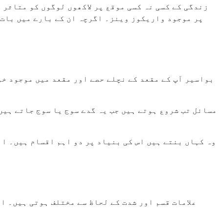
زندگی کے کسی نہ کسی موقع پر لاکھوں لوگوں کو متاثر 
پر موجود واریکوز وینز۔ اگرچہ ان کے بارے میں بات 
بواسیر آپ کے مقعد کے نچلے حصے اور مقعد میں موجود خو
مسائل تب شروع ہوتے ہیں جب یہ گدے سوج یا سوج جاتے ہیں
وہ کہاں بنتے ہیں اس کی بنیاد پر دو اہم اقسام ہیں۔ ا
علامات قسم اور شدت کے لحاظ سے مختلف ہوتی ہیں۔ ا