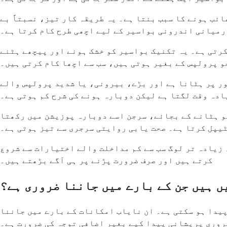
ئب ہونے کا سبب بنتا ہے۔ یہ طریقہ کار تیز، نسبتاً بے
رمیانی اندرونی بواسیر کے لیے اچھی طرح کام کرتا ہے۔
رتی ہے۔ یہ تکنیک بواسیر کو خشک ہونے اور پیچھے ہٹنے
و پرولپس کے بغیر ہوتی ہیں، سب سے اچھا کام کرتی ہیں۔
ر پر ہٹانا ہے اور بڑے، بیرونی، یا شدید پرولپس والے
ادہ وقت لگتا ہے لیکن دوبارہ ہونے کی شرح کم ہوتی ہے۔
و ہٹانے کے بجائے، سرجن اسے دوبارہ پوزیشن میں رکھتا
ٹیپل کرتا ہے۔ صحت یابی روایتی سرجری سے تیز ہوتی ہے۔
۔ زیادہ تر لوگ سب سے کم مداخلت والے اختیارات سے شروع
کرتے ہیں اور صرف ضرورت پڑنے پر ہی آگے بڑھتے ہیں۔
 ہیں جن کے بارے میں جاننا ضروری ہے؟
یدا ہو سکتی ہے۔ ان نایاب امکانات کے بارے میں جاننا
ضروری پریشانی پیدا کیے بغیر اضافی توجہ کی ضرورت ہے۔