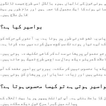
ی ہوئی خون کی نالیاں ہیں، بالکل اسی طرح جیسے ٹانگوں
انی ہونے کا ایک معمول کا حصہ ہیں اور عام طور پر بہت
قابل علاج ہیں۔
بواسیر کیا ہے؟
پاس یہ ٹشو قدرتی طور پر ہوتا ہے۔ یہ آنتوں کی حرکت کو
کے لیے تیار ہونے تک سب کچھ سیل کرنے میں مدد کرتا ہے۔
ں جو معمولی پریشانی سے لے کر کافی تکلیف دہ ہوتی ہیں۔
ملات گھریلو دیکھ بھال سے اچھی طرح ٹھیک ہو جاتے ہیں۔
یکھ یا محسوس نہیں کر سکتے۔ بیرونی بواسیر مقعد کے آس
 بنتی ہیں اور زیادہ نمایاں اور پریشان کن ہوتی ہیں۔
واسیر ہوتی ہے تو کیسا محسوس ہوتا ہے؟
 کا باعث بنتی ہے۔ آپ ٹوائلٹ پیپر پر یا بیت الخلاء کے
پیالے میں گہرا سرخ خون دیکھ سکتے ہیں۔