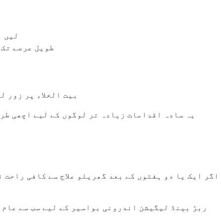
فائبر سپ
طویل عرصے تک 
بیت الخلاء پر زور ل
یہ سادہ اقدامات زیادہ تر لوگوں کے لیے اچھی طرح
اگر ایک یا دو ہفتوں کے بعد گھریلو علاج سے کافی راحت ن
ربڑ بینڈ لیگیشن اندرونی بواسیر کے لیے سب سے عام ط