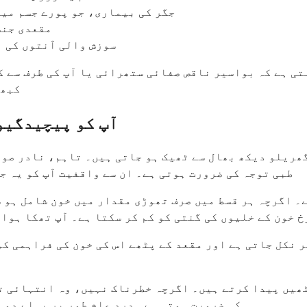
جگر کی بیماری، جو پورے جسم میں
مقعدی جنس
سوزش والی آنتوں کی ب
تی ہے کہ بواسیر ناقص صفائی ستھرائی یا آپ کی طرف سے ک
کبھی
آپ کو پیچیدگیو
ھریلو دیکھ بھال سے ٹھیک ہو جاتی ہیں۔ تاہم، نادر صور
طبی توجہ کی ضرورت ہوتی ہے۔ ان سے واقفیت آپ کو یہ ج
۔ اگرچہ ہر قسط میں صرف تھوڑی مقدار میں خون شامل ہو 
خ خون کے خلیوں کی گنتی کو کم کر سکتا ہے۔ آپ تھکا ہوا
 نکل جاتی ہے اور مقعد کے پٹھے اس کی خون کی فراہمی کو
یں پیدا کرتے ہیں۔ اگرچہ خطرناک نہیں، وہ انتہائی تک
کی ضرورت ہوتی ہے۔ درد عام طور پر پہلے دو 