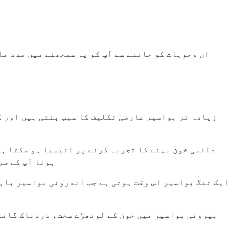
ان وجوہات کو جاننے سے آپ کو یہ سمجھنے میں مدد مل
زیادہ تر بواسیر عارضی تکلیف کا سبب بنتی ہیں اور گ
دائمی خون بہنے کا تجربہ کرنے پر انیمیا ہو سکتا ہے
ہونا آپ کے سر
ایک تنگ بواسیر اس وقت ہوتی ہے جب اندرونی بواسیر باہر
بیرونی بواسیر میں خون کے لوتھڑے سخت، دردناک گانٹھ