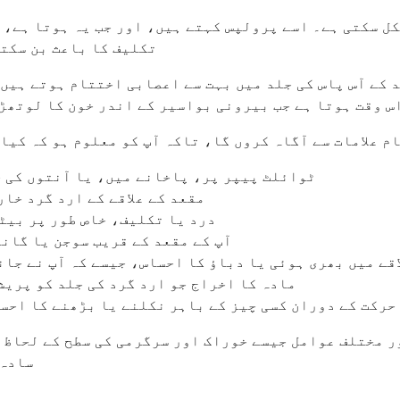
ل سکتی ہے۔ اسے پرولپس کہتے ہیں، اور جب یہ ہوتا ہے، ت
تکلیف کا باعث بن سکتا
کے آس پاس کی جلد میں بہت سے اعصابی اختتام ہوتے ہیں۔ 
اس وقت ہوتا ہے جب بیرونی بواسیر کے اندر خون کا لوتھ
ام علامات سے آگاہ کروں گا، تاکہ آپ کو معلوم ہو کہ کیا
ٹوائلٹ پیپر پر، پاخانے میں، یا آنتوں کی ح
مقعد کے علاقے کے ارد گرد خار
درد یا تکلیف، خاص طور پر بیٹ
آپ کے مقعد کے قریب سوجن یا گان
اقے میں بھری ہوئی یا دباؤ کا احساس، جیسے کہ آپ نے جان
مادہ کا اخراج جو ارد گرد کی جلد کو پریش
حرکت کے دوران کسی چیز کے باہر نکلنے یا بڑھنے کا احسا
ر مختلف عوامل جیسے خوراک اور سرگرمی کی سطح کے لحاظ س
سادہ 