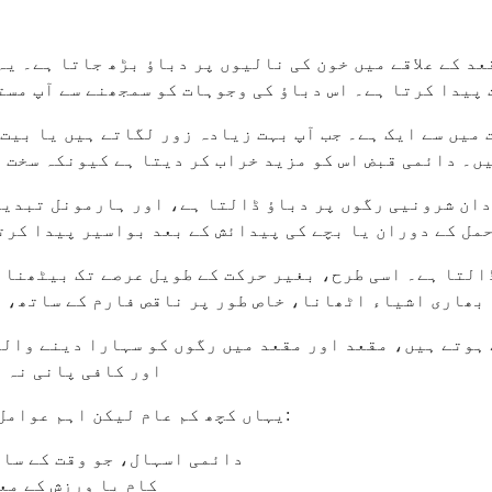
عد کے علاقے میں خون کی نالیوں پر دباؤ بڑھ جاتا ہے۔ ی
ت پیدا کرتا ہے۔ اس دباؤ کی وجوہات کو سمجھنے سے آپ مس
میں سے ایک ہے۔ جب آپ بہت زیادہ زور لگاتے ہیں یا بیت 
ں۔ دائمی قبض اس کو مزید خراب کر دیتا ہے کیونکہ سخت 
 دان شرونیی رگوں پر دباؤ ڈالتا ہے، اور ہارمونل تبدی
مل کے دوران یا بچے کی پیدائش کے بعد بواسیر پیدا کرت
التا ہے۔ اسی طرح، بغیر حرکت کے طویل عرصے تک بیٹھنا ی
بھاری اشیاء اٹھانا، خاص طور پر ناقص فارم کے ساتھ، پ
 ہوتے ہیں، مقعد اور مقعد میں رگوں کو سہارا دینے وال
اور کافی پانی نہ 
یہاں کچھ کم عام لیکن اہم عوامل ہیں جو بواسیر کی نشوونما میں بھی شراکت کر سکتے ہیں:
دائمی اسہال، جو وقت کے سات
کام یا ورزش کے مع