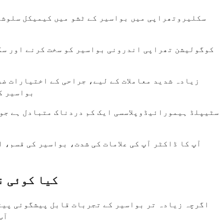
سکلیروتھراپی میں بواسیر کے ٹشو میں کیمیکل سلوشن ک
کوگولیشن تھراپی اندرونی بواسیر کو سخت کرنے اور سکڑ
زیادہ شدید معاملات کے لیے، جراحی کے اختیارات ضر
بواسیر کے
سٹیپلڈ ہیمورائیڈوپلاسسی ایک کم دردناک متبادل ہے جو 
آپ کا ڈاکٹر آپ کی علامات کی شدت، بواسیر کی قسم، ا
کیا کوئی ن
اگرچہ زیادہ تر بواسیر کے تجربات قابل پیشگوئی پیٹر
آپ