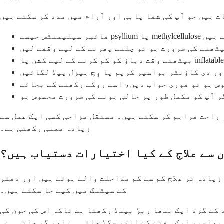
کرتے ہیں
یٹھنے کی ضرورت ہو تو چلنے پھرنے کے لیے وقفے لیں
ر دی کاؤنٹر بواسیر کریم یا وِچ ہیزل پیڈ لگائیں
س ہو تو فوری جواب دیں، اسے روکے رکھنے کے بجائے
ر آپ کو مکمل طور پر خالی ہونے کی ضرورت محسوس ہو
 راحت فراہم کر سکتے ہیں۔ مستقل مزاجی کسی ایک عمل سے
زیادہ معنی رکھتی ہے۔
 سے علاج کے کیا اختیارات دستیاب ہیں؟
زیادہ تر علاج کم سے کم مداخلت والے ہوتے ہیں اور دفتر
کے سیٹنگ میں کیے جا سکتے ہیں۔
کے گرد ایک ننھا ربڑ بینڈ رکھتا ہے تاکہ اس کی خون کی
بواسیر ایک ہفتے کے اندر سکڑ جاتی ہے اور گر جاتی ہے۔