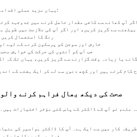
یہاں مزید عملی اقدامات ہیں جو آپ کی شفا یابی اور آرام میں مدد کر سکتے ہیں:
لیمنٹس جیسے psyllium یا methylcellulose لیں اگر آپ کھانے سے کافی مقدار حاصل کرنے میں جدوجہد 
بیٹھنے سے گریز کریں، اور اگر آپ کی ملازمت میں طویل ب
بیٹھتے وقت دباؤ کو کم کرنے کے لیے کشن یا inflatable رنگ کا استعمال کریں
خارش اور سوجن کو پرسکون کرنے کے لیے اوو
جب آپ کو آنتوں کی حرکت کی خواہش محسو
گانے یا زیادہ وقت گزارنے سے گریز کریں، یہاں تک کہ اگ
 کام کرتے ہیں اور کچھ دنوں سے لے کر ایک ہفتے کے اندر
صحت کی دیکھ بھال فراہم کرنے والوں
ہ ملے، تو آپ کے ڈاکٹر کے پاس کئی مؤثر اختیارات ہیں۔ 
ریقہ کار میں سے ایک ہے۔ آپ کا ڈاکٹر بواسیر کی بنیاد 
فراہمی کو روکا جا سکے۔ 