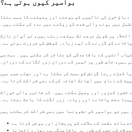
بواسیر کیوں ہوتی ہے؟
ہ دباؤ خون کی نالیوں کو سوجنے اور پھیلنے کا سبب بنتا
تقبل میں ہونے والی شدت کو روکنے میں مدد کر سکتے ہیں۔
الخلاء پر طویل عرصے تک بیٹھے رہتے ہیں، تو آپ ان نازک
پاخانے کو گزرنے کے لیے زیادہ کوشش کی ضرورت ہوتی ہے۔
لیاں آنتوں کے باقاعدگی کو متاثر کر سکتی ہیں۔ بہت سی
ی ہیں، خاص طور پر لیبر کے دوران زور لگانے کے دوران۔
ا کھڑے رہنا گردش کو سست کر سکتا ہے اور نچلے جسم میں
یٹ کے دباؤ میں اچانک اضافہ کرکے بھی شراکت کرتا ہے۔
ے ٹشوز کمزور اور پھیل سکتے ہیں۔ کم فائبر والی خوراک
پینا سخت پاخانے اور زیادہ زور لگنے کا باعث بنتا ہے۔
ھ ساتھ مقعد کے علاقے کو پریشان اور سوجن کرتا ہے
مولات کے حصے کے طور پر باقاعدگی سے بھاری اٹھانا