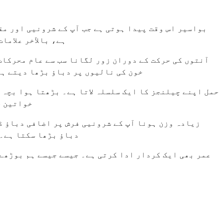
بواسیر اس وقت پیدا ہوتی ہے جب آپ کے شرونیی اور مق
ہے، بالآخر علاما
آنتوں کی حرکت کے دوران زور لگانا سب سے عام محرکات 
خون کی نالیوں پر دباؤ بڑھا دیتے ہی
حمل اپنے چیلنجز کا ایک سلسلہ لاتا ہے۔ بڑھتا ہوا بچہ
خواتین ح
زیادہ وزن ہونا آپ کے شرونیی فرش پر اضافی دباؤ ڈ
دباؤ بڑھا سکتا ہے۔ 
عمر بھی ایک کردار ادا کرتی ہے۔ جیسے جیسے ہم بوڑھے