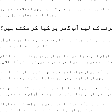
لامات میں درد میں اضافہ، گرمی، سوجن کے علاقے سے باہر
پھیلنا، یا بخار شامل ہیں۔
نے کے لیے آپ گھر پر کیا کر سکتے ہیں؟
ہوئی ٹشوز کو ٹھیک ہونے کا وقت دیتا ہے۔ فائبر یہاں آپ
کا سب سے اچھا دوست ہے۔
پھل، سبزیاں، اناج، اور دال کے ذریعے اپنی خوراک میں آہستہ آہستہ زیادہ فائبر شامل کریں۔ روزانہ 25 سے 30 گرام کا ہدف رکھیں۔ فائبر کو مؤثر طریقے سے اپنا کام
کے لیے دن بھر میں کافی پانی پئیں، کم از کم آٹھ گلاس۔
ک سادہ گرم پانی میں بیٹھیں، خاص طور پر آنتوں کی حرکت کے بعد۔ یہ جلن کو پرسکون کرتا ہے،
سوجن کو کم کرتا ہے، اور شفا یابی کو فروغ دیتا ہے۔
بو کے بغیر نم وائپس کا استعمال کریں۔ رگڑنے کے بجائے
ی سے ہلکی سی صفائی کو سب سے زیادہ آرام دہ پاتے ہیں۔
ے حس کر سکتے ہیں۔ ایک وقت میں 10 منٹ کے لیے پتلے کپڑے میں لپٹی ہوئی آئس پیک لگائیں۔ دن بھر راحت کے لیے کولڈ
پیک اور گرم سِٹس غسل کے درمیان متبادل کریں۔