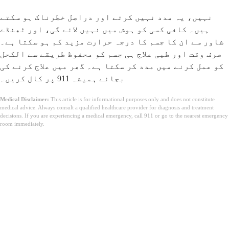
نہیں، یہ مدد نہیں کرتے اور دراصل خطرناک ہو سکتے
ہیں۔ کافی کسی کو ہوش میں نہیں لائے گی، اور ٹھنڈے
شاور سے ان کا جسم کا درجہ حرارت مزید کم ہو سکتا ہے۔
صرف وقت اور طبی علاج ہی جسم کو محفوظ طریقے سے الکحل
کو عمل کرنے میں مدد کر سکتا ہے۔ گھر میں علاج کرنے کی
بجائے ہمیشہ 911 پر کال کریں۔
Medical Disclaimer:
This article is for informational purposes only and does not constitute
medical advice. Always consult a qualified healthcare provider for diagnosis and treatment
decisions. If you are experiencing a medical emergency, call 911 or go to the nearest emergency
room immediately.