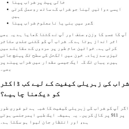
خالی پیٹ پر شراب پینا
ایسی دوائیں لینا جو شراب کے ساتھ ردِعمل کرتی
ہیں
گھر میں بنی یا نامعلوم شراب پینا
آپ کا جسم کا وزن، صنف اور آپ نے کتنا کھایا ہے یہ بھی
اثر انداز ہوتا ہے کہ شراب آپ کو کتنی جلدی متاثر
کرتی ہے۔ خواتین عام طور پر مردوں کے مقابلے میں
تیزی سے زیادہ خون میں الکحل کی سطح تک پہنچ جاتی
ہیں، یہاں تک کہ ایک جیسی مقدار میں شراب پینے پر
بھی۔
شراب کی زہریلی کیفیت کے لیے کب ڈاکٹر
کو دیکھنا چاہیے؟
اگر آپ کو شراب کی زہریلی کیفیت کا شبہ ہے تو فوری طور
پر 911 پر کال کریں۔ یہ ہمیشہ ایک طبی ایمرجنسی ہوتی
ہے، اور انتظار جان لیوا ہو سکتا ہے۔