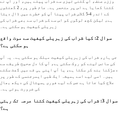
وزن، صنف، آپ کتنی تیزی سے شراب پیتے ہیں، اور آپ نے
کتنا کھایا ہے اس پر منحصر ہے۔ عام طور پر، 2 گھنٹوں
کے اندر 4-5 گلاس شراب پینا آپ کو خطرے میں ڈال دیتا
ہے، لیکن کچھ لوگوں کو اس سے کم شراب سے بھی شراب کی
زہریلی کیفیت ہو سکتی ہے۔
سوال 2: کیا شراب کی زہریلی کیفیت سے موت واقع
ہو سکتی ہے؟
جی ہاں، شراب کی زہریلی کیفیت مہلک ہو سکتی ہے۔ یہ آپ
کی سانس لینے کو روک سکتی ہے، آپ کا دل صحیح طریقے سے
دھڑکنا بند کر سکتا ہے، یا آپ اپنی ہی قے میں گھٹ سکتے
ہیں۔ اسی لیے اسے ہمیشہ ایک طبی ایمرجنسی کے طور پر
علاج کیا جاتا ہے جس کے لیے فوری ہسپتال کی دیکھ بھال
کی ضرورت ہوتی ہے۔
سوال 3: شراب کی زہریلی کیفیت کتنا عرصہ تک رہتی
ہے؟