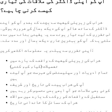
آپ کو اپنی ڈاکٹر کی ملاقات کی تیاری
کیسے کرنی چاہیے؟
شراب کی زہریلی کیفیت سے بچنے کے بعد، آپ کو اپنے
ڈاکٹر کے ساتھ فالو اپ کی دیکھ بھال کی ضرورت ہوگی۔
اس تقرری کے لیے تیار ہونے سے یہ یقینی بنانے میں مدد
ملتی ہے کہ آپ کو بہترین جاری دیکھ بھال اور مدد ملے۔
اپنی تقرری سے پہلے، یہ معلومات اکٹھی کریں:
شراب کی زہریلی کیفیت کے واقعے کے بارے میں
تفصیلات (کیا، کب، کتنی)
تمام ادویات اور سپلیمنٹس کی فہرست جو آپ لیتے
ہیں
آپ کی شراب پینے کی تاریخ اور طریقے
کوئی بھی علامات جو آپ ابھی بھی محسوس کر رہے ہیں
مستقبل کے واقعات کو روکنے کے بارے میں سوالات
شراب کے مسائل کا خاندانی تاریخ