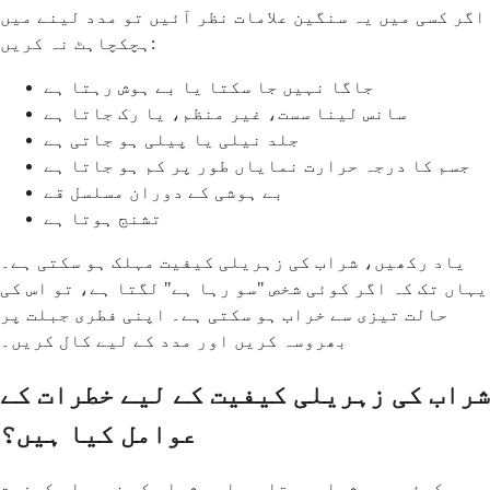
اگر کسی میں یہ سنگین علامات نظر آئیں تو مدد لینے میں
ہچکچاہٹ نہ کریں:
جاگا نہیں جا سکتا یا بے ہوش رہتا ہے
سانس لینا سست، غیر منظم، یا رک جاتا ہے
جلد نیلی یا پیلی ہو جاتی ہے
جسم کا درجہ حرارت نمایاں طور پر کم ہو جاتا ہے
بے ہوشی کے دوران مسلسل قے
تشنج ہوتا ہے
یاد رکھیں، شراب کی زہریلی کیفیت مہلک ہو سکتی ہے۔
یہاں تک کہ اگر کوئی شخص "سو رہا ہے" لگتا ہے، تو اس کی
حالت تیزی سے خراب ہو سکتی ہے۔ اپنی فطری جبلت پر
بھروسہ کریں اور مدد کے لیے کال کریں۔
شراب کی زہریلی کیفیت کے لیے خطرات کے
عوامل کیا ہیں؟
جو کوئی بھی شراب پیتا ہے اسے شراب کی زہریلی کیفیت