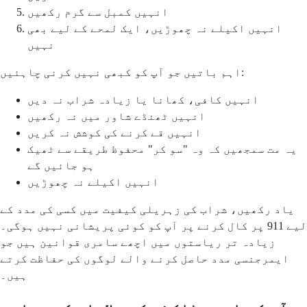
انہیں کمبل سے گرم رکھیں
انہیں اکیلے نہ چھوڑیں، ایک لمحے کے لیے بھی
نہیں
اہم باتیں جو آپ کو کبھی نہیں کرنی چاہئیں:
انہیں کافی، کھانا یا زیادہ شراب نہ دیں
انہیں ٹھنڈے شاور میں نہ رکھیں
انہیں قے کرنے کی کوشش نہ کریں
یہ مت سمجھیں کہ وہ "سو کر" محفوظ طریقے سے ٹھیک
ہو جائیں گے
انہیں اکیلے نہ چھوڑیں
یاد رکھیں، شراب کی زہریلی کیفیت میں کسی کی مدد کے
لیے 911 پر کال کرنے پر آپ کو کوئی پریشانی نہیں ہوگی۔
زیادہ تر ریاستوں میں اچھے سامری قوانین ہیں جو
ایمرجنسی مدد حاصل کرنے والے لوگوں کی حفاظت کرتے
ہیں۔