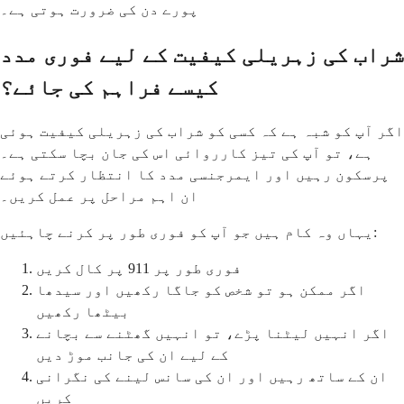
پورے دن کی ضرورت ہوتی ہے۔
شراب کی زہریلی کیفیت کے لیے فوری مدد
کیسے فراہم کی جائے؟
اگر آپ کو شبہ ہے کہ کسی کو شراب کی زہریلی کیفیت ہوئی
ہے، تو آپ کی تیز کارروائی اس کی جان بچا سکتی ہے۔
پرسکون رہیں اور ایمرجنسی مدد کا انتظار کرتے ہوئے
ان اہم مراحل پر عمل کریں۔
یہاں وہ کام ہیں جو آپ کو فوری طور پر کرنے چاہئیں:
فوری طور پر 911 پر کال کریں
اگر ممکن ہو تو شخص کو جاگا رکھیں اور سیدھا
بیٹھا رکھیں
اگر انہیں لیٹنا پڑے، تو انہیں گھٹنے سے بچانے
کے لیے ان کی جانب موڑ دیں
ان کے ساتھ رہیں اور ان کی سانس لینے کی نگرانی
کریں