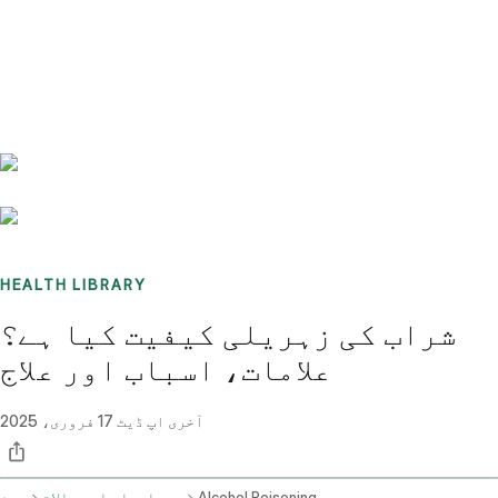
Benchmarks
Stories
FAQ
Sign up / Log in
HEALTH LIBRARY
شراب کی زہریلی کیفیت کیا ہے؟
علامات، اسباب اور علاج
آخری اپ ڈیٹ
17 فروری، 2025
Alcohol Poisoning
بیماریاں اور حالات
ہوم