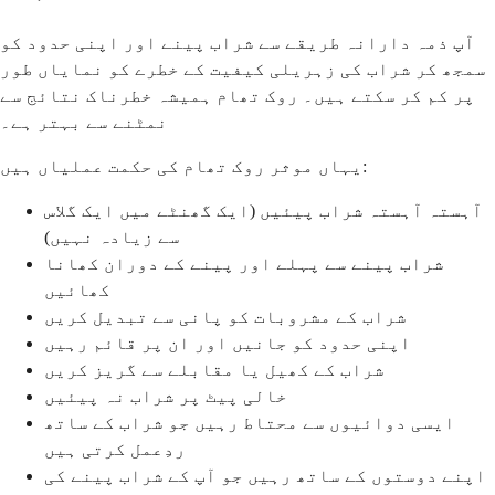
آپ ذمہ دارانہ طریقے سے شراب پینے اور اپنی حدود کو
سمجھ کر شراب کی زہریلی کیفیت کے خطرے کو نمایاں طور
پر کم کر سکتے ہیں۔ روک تھام ہمیشہ خطرناک نتائج سے
نمٹنے سے بہتر ہے۔
یہاں موثر روک تھام کی حکمت عملیاں ہیں:
آہستہ آہستہ شراب پیئیں (ایک گھنٹے میں ایک گلاس
سے زیادہ نہیں)
شراب پینے سے پہلے اور پینے کے دوران کھانا
کھائیں
شراب کے مشروبات کو پانی سے تبدیل کریں
اپنی حدود کو جانیں اور ان پر قائم رہیں
شراب کے کھیل یا مقابلے سے گریز کریں
خالی پیٹ پر شراب نہ پیئیں
ایسی دوائیوں سے محتاط رہیں جو شراب کے ساتھ
ردِعمل کرتی ہیں
اپنے دوستوں کے ساتھ رہیں جو آپ کے شراب پینے کی