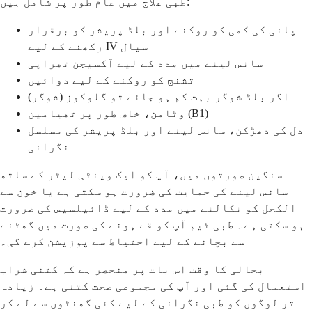
طبی علاج میں عام طور پر شامل ہیں:
پانی کی کمی کو روکنے اور بلڈ پریشر کو برقرار
رکھنے کے لیے IV سیال
سانس لینے میں مدد کے لیے آکسیجن تھراپی
تشنج کو روکنے کے لیے دوائیں
اگر بلڈ شوگر بہت کم ہو جائے تو گلوکوز (شوگر)
وٹامن، خاص طور پر تھیامین (B1)
دل کی دھڑکن، سانس لینے اور بلڈ پریشر کی مسلسل
نگرانی
سنگین صورتوں میں، آپ کو ایک وینٹی لیٹر کے ساتھ
سانس لینے کی حمایت کی ضرورت ہو سکتی ہے یا خون سے
الکحل کو نکالنے میں مدد کے لیے ڈائیلسیس کی ضرورت
ہو سکتی ہے۔ طبی ٹیم آپ کو قے ہونے کی صورت میں گھٹنے
سے بچانے کے لیے احتیاط سے پوزیشن کرے گی۔
بحالی کا وقت اس بات پر منحصر ہے کہ کتنی شراب
استعمال کی گئی اور آپ کی مجموعی صحت کتنی ہے۔ زیادہ
تر لوگوں کو طبی نگرانی کے لیے کئی گھنٹوں سے لے کر