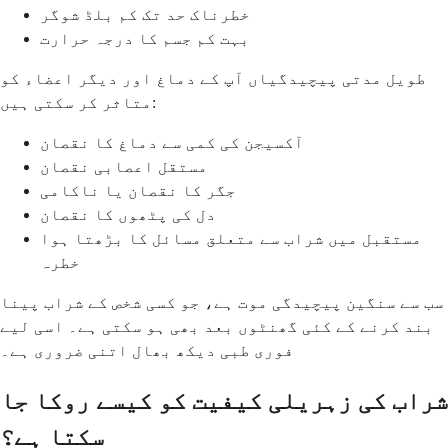
خطرناک حد تک کم بلڈ شوگر
بہت کم جسم کا درجہ حرارت
طویل مدتی پیچیدگیاں آپ کے دماغ اور دیگر اعضاء کو
متاثر کر سکتی ہیں:
آکسیجن کی کمی سے دماغ کا نقصان
مستقل اعصابی نقصان
جگر کا نقصان یا ناکامی
دل کی پٹھوں کا نقصان
مستقبل میں شراب سے متعلق مسائل کا بڑھتا ہوا
خطرہ
سب سے سنگین پیچیدگی موت ہے، جو کسی شخص کے شراب پینا
بند کرنے کے کئی گھنٹوں بعد بھی ہو سکتی ہے۔ اسی لیے
فوری طبی دیکھ بھال اتنی ضروری ہے۔
شراب کی زہریلی کیفیت کو کیسے روکا جا
سکتا ہے؟