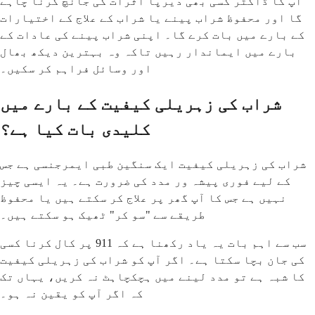
آپ کا ڈاکٹر کسی بھی دیرپا اثرات کی جانچ کرنا چاہے
گا اور محفوظ شراب پینے یا شراب کے علاج کے اختیارات
کے بارے میں بات کرے گا۔ اپنی شراب پینے کی عادات کے
بارے میں ایماندار رہیں تاکہ وہ بہترین دیکھ بھال
اور وسائل فراہم کر سکیں۔
شراب کی زہریلی کیفیت کے بارے میں
کلیدی بات کیا ہے؟
شراب کی زہریلی کیفیت ایک سنگین طبی ایمرجنسی ہے جس
کے لیے فوری پیشہ ور مدد کی ضرورت ہے۔ یہ ایسی چیز
نہیں ہے جس کا آپ گھر پر علاج کر سکتے ہیں یا محفوظ
طریقے سے "سو کر" ٹھیک ہو سکتے ہیں۔
سب سے اہم بات یہ یاد رکھنا ہے کہ 911 پر کال کرنا کسی
کی جان بچا سکتا ہے۔ اگر آپ کو شراب کی زہریلی کیفیت
کا شبہ ہے تو مدد لینے میں ہچکچاہٹ نہ کریں، یہاں تک
کہ اگر آپ کو یقین نہ ہو۔