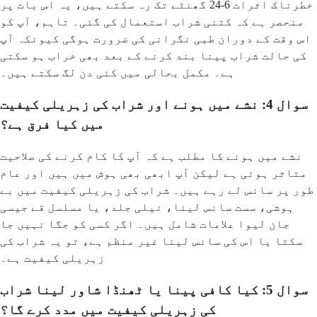
خطرناک اثرات 6-24 گھنٹے تک رہ سکتے ہیں، یہ اس بات پر
منحصر ہے کہ کتنی شراب استعمال کی گئی۔ تاہم، آپ کو
اس وقت کے دوران طبی نگرانی کی ضرورت ہوگی کیونکہ آپ
کی حالت شراب پینا بند کرنے کے بعد بھی خراب ہو سکتی
ہے۔ مکمل بحالی میں کئی دن لگ سکتے ہیں۔
سوال 4: نشے میں ہونے اور شراب کی زہریلی کیفیت
میں کیا فرق ہے؟
نشے میں ہونے کا مطلب ہے کہ آپ کا کام کرنے کی صلاحیت
متاثر ہوئی ہے لیکن آپ ابھی بھی ہوش میں ہیں اور عام
طور پر سانس لے رہے ہیں۔ شراب کی زہریلی کیفیت میں بے
ہوشی، سست سانس لینا، نیلی جلد، یا مسلسل قے جیسی
جان لیوا علامات شامل ہیں۔ اگر کسی کو جگا نہیں جا
سکتا یا اس کی سانس لینا غیر منظم ہے، تو یہ شراب کی
زہریلی کیفیت ہے۔
سوال 5: کیا کافی پینا یا ٹھنڈا شاور لینا شراب
کی زہریلی کیفیت میں مدد کرے گا؟