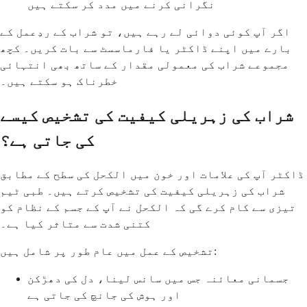
نگرانی کرنے میں مدد کر سکتے ہیں
اگر آپ کوئی دوائی لے رہے ہیں، تو شراب کے ردِعمل کے
بارے میں اپنے ڈاکٹر یا فارماسسٹ سے بات کریں۔ کچھ
مجموعے شراب کی معمولی مقدار کے ساتھ بھی انتہائی
خطرناک ہو سکتے ہیں۔
شراب کی زہریلی کیفیت کی تشخیص کیسے
کی جاتی ہے؟
ڈاکٹر آپ کی علامات اور خون میں الکحل کی سطح کے مطابق
شراب کی زہریلی کیفیت کی تشخیص کرتے ہیں۔ طبی ٹیم
تیزی سے کام کرے گی کہ الکحل نے آپ کے جسم کے نظام کو
کتنی شدت سے متاثر کیا ہے۔
تشخیص کے عمل میں عام طور پر شامل ہیں:
جسمانی معائنہ جس میں سانس لینا، دل کی دھڑکن
اور ہوش کی جانچ کی جاتی ہے