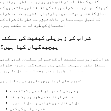
کالج کے طلباء کو خاص طور پر زیادہ خطرہ ہوتا ہے
کیونکہ وہ زیادہ شراب پینے کی ثقافت اور ساتھیوں کے
دباؤ کا شکار ہوتے ہیں۔ پارٹیاں، تقریبات، یا شراب
کے کھیل جیسے سماجی حالات تیزی سے خطرناک شراب کے
استعمال کی طرف لے جا سکتے ہیں۔
شراب کی زہریلی کیفیت کی ممکنہ
پیچیدگیاں کیا ہیں؟
شراب کی زہریلی کیفیت آپ کے جسم کو سنگین، کبھی کبھی
مستقل نقصان پہنچا سکتی ہے۔ پیچیدگیاں فوری خطرات
سے لے کر طویل مدتی صحت کے مسائل تک ہیں۔
فوری جان لیوا پیچیدگیوں میں شامل ہیں:
بے ہوشی کے دوران قے میں گھٹنے سے
سانس لینا مکمل طور پر رک جانا
دل کی تال میں خرابی یا دل کا دورہ
شدید پانی کی کمی