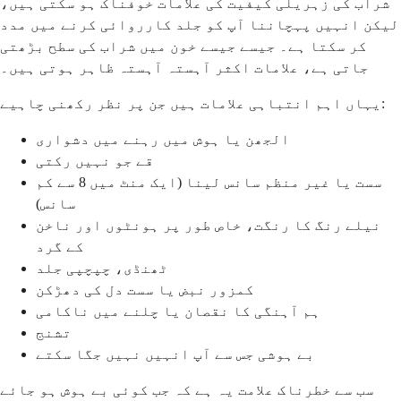
شراب کی زہریلی کیفیت کی علامات خوفناک ہو سکتی ہیں،
لیکن انہیں پہچاننا آپ کو جلد کارروائی کرنے میں مدد
کر سکتا ہے۔ جیسے جیسے خون میں شراب کی سطح بڑھتی
جاتی ہے، علامات اکثر آہستہ آہستہ ظاہر ہوتی ہیں۔
یہاں اہم انتباہی علامات ہیں جن پر نظر رکھنی چاہیے:
الجھن یا ہوش میں رہنے میں دشواری
قے جو نہیں رکتی
سست یا غیر منظم سانس لینا (ایک منٹ میں 8 سے کم
سانس)
نیلے رنگ کا رنگت، خاص طور پر ہونٹوں اور ناخن
کے گرد
ٹھنڈی، چپچپی جلد
کمزور نبض یا سست دل کی دھڑکن
ہم آہنگی کا نقصان یا چلنے میں ناکامی
تشنج
بے ہوشی جس سے آپ انہیں نہیں جگا سکتے
سب سے خطرناک علامت یہ ہے کہ جب کوئی بے ہوش ہو جائے