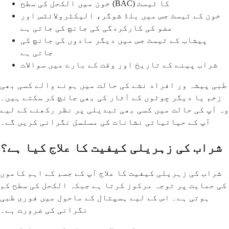
خون میں الکحل کی سطح (BAC) کا ٹیسٹ
خون کے ٹیسٹ جس میں بلڈ شوگر، الیکٹرولائٹس اور
عضو کی کارکردگی کی جانچ کی جاتی ہے
پیشاب کے ٹیسٹ جس میں دیگر مادوں کی جانچ کی
جاتی ہے
شراب پینے کے تاریخ اور وقت کے بارے میں سوالات
طبی پیشہ ور افراد نشے کی حالت میں ہونے والے کسی بھی
زخم یا دیگر چوٹوں کے آثار کی بھی جانچ کر سکتے ہیں۔
وہ آپ کی حالت میں کسی بھی تبدیلی پر نظر رکھنے کے لیے
آپ کے حیاتیاتی نشانات کی مسلسل نگرانی کریں گے۔
شراب کی زہریلی کیفیت کا علاج کیا ہے؟
شراب کی زہریلی کیفیت کا علاج آپ کے جسم کے اہم کاموں
کی حمایت پر توجہ مرکوز کرتا ہے جبکہ الکحل کی سطح کم
ہوتی ہے۔ اس کے لیے ہسپتال کے ماحول میں فوری طبی
نگرانی کی ضرورت ہے۔