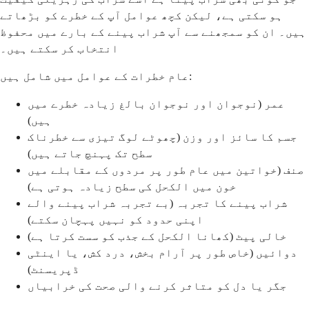
ہو سکتی ہے، لیکن کچھ عوامل آپ کے خطرے کو بڑھاتے
ہیں۔ ان کو سمجھنے سے آپ شراب پینے کے بارے میں محفوظ
انتخاب کر سکتے ہیں۔
عام خطرات کے عوامل میں شامل ہیں:
عمر (نوجوان اور نوجوان بالغ زیادہ خطرے میں
ہیں)
جسم کا سائز اور وزن (چھوٹے لوگ تیزی سے خطرناک
سطح تک پہنچ جاتے ہیں)
صنف (خواتین میں عام طور پر مردوں کے مقابلے میں
خون میں الکحل کی سطح زیادہ ہوتی ہے)
شراب پینے کا تجربہ (بے تجربہ شراب پینے والے
اپنی حدود کو نہیں پہچان سکتے)
خالی پیٹ (کھانا الکحل کے جذب کو سست کرتا ہے)
دوائیں (خاص طور پر آرام بخش، درد کش، یا اینٹی
ڈپریسنٹ)
جگر یا دل کو متاثر کرنے والی صحت کی خرابیاں