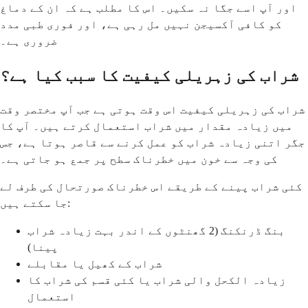
اور آپ اسے جگا نہ سکیں۔ اس کا مطلب ہے کہ ان کے دماغ
کو کافی آکسیجن نہیں مل رہی ہے، اور فوری طبی مدد
ضروری ہے۔
شراب کی زہریلی کیفیت کا سبب کیا ہے؟
شراب کی زہریلی کیفیت اس وقت ہوتی ہے جب آپ مختصر وقت
میں زیادہ مقدار میں شراب استعمال کرتے ہیں۔ آپ کا
جگر اتنی زیادہ شراب کو عمل کرنے سے قاصر ہوتا ہے، جس
کی وجہ سے خون میں خطرناک سطح پر جمع ہو جاتی ہے۔
کئی شراب پینے کے طریقے اس خطرناک صورتحال کی طرف لے
جا سکتے ہیں:
بنگ ڈرنکنگ (2 گھنٹوں کے اندر بہت زیادہ شراب
پینا)
شراب کے کھیل یا مقابلے
زیادہ الکحل والی شراب یا کئی قسم کی شراب کا
استعمال