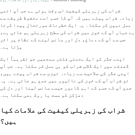
شراب کی زہریلی کیفیت اس وقت ہوتی ہے جب آپ اتنی
زیادہ شراب پیتے ہیں کہ آپ کا جسم اسے محفوظ طریقے سے
عمل نہیں کر سکتا۔ یہ ایک خطرناک صورتحال پیدا کرتا
ہے جہاں آپ کے خون میں شراب کی سطح زہریلی ہو جاتی ہے،
جس سے آپ کے دماغ، دل اور سانس لینے کے نظام پر اثر
پڑتا ہے۔
اپنے جگر کو ایک محنتی فلٹر سمجھیں جو تقریباً ایک
گھنٹے میں ایک گلاس شراب کو ہی عمل کر سکتا ہے۔ جب آپ
اپنی جگر کی صلاحیت سے زیادہ تیزی سے شراب پیتے ہیں،
تو شراب آپ کے خون کی نالیوں میں جمع ہو جاتی ہے۔ یہ
جمع آپ کے جسم کے اہم کاموں جیسے سانس لینا اور دل کی
دھڑکن کو سست یا روک بھی سکتا ہے۔
شراب کی زہریلی کیفیت کی علامات کیا
ہیں؟