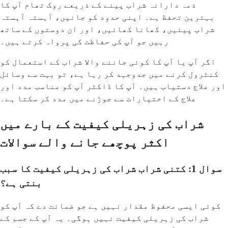
ذمہ دارانہ شراب پینے کے ذریعے روک تھام آپ کا
بہترین تحفظ ہے۔ اپنی حدود کو جانیں، آہستہ آہستہ
شراب پیئیں، کھانا کھائیں، اور ان دوستوں کے ساتھ
رہیں جو آپ کی حفاظت کی پرواہ کرتے ہیں۔
اگر آپ یا آپ کا کوئی جاننے والا شراب کے استعمال کو
کنٹرول کرنے میں جدوجہد کر رہا ہے، تو بہت سے وسائل
اور علاج دستیاب ہیں۔ آپ کا ڈاکٹر آپ کو مناسب مدد اور
علاج کے اختیارات سے جوڑنے میں مدد کر سکتا ہے۔
شراب کی زہریلی کیفیت کے بارے میں
اکثر پوچھے جانے والے سوالات
سوال 1: کتنی شراب شراب کی زہریلی کیفیت کا سبب
بنتی ہے؟
کوئی ایسی محفوظ مقدار نہیں ہے جو ضمانت دے کہ آپ کو
شراب کی زہریلی کیفیت نہیں ہوگی۔ یہ آپ کے جسم کے