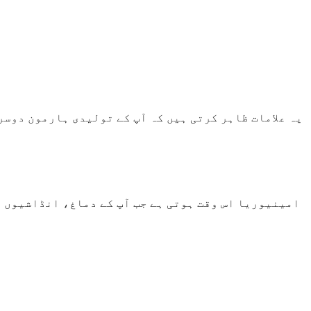
یہ علامات ظاہر کرتی ہیں کہ آپ کے تولیدی ہارمون دوسر
امینیوریا اس وقت ہوتی ہے جب آپ کے دماغ، انڈاشیوں ا