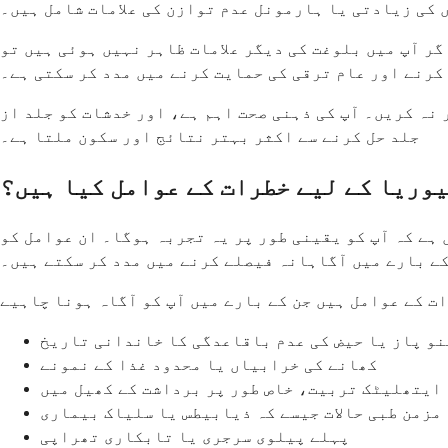
 کی زیادتی یا ہارمونل عدم توازن کی علامات شامل ہیں۔
و 15 سال کی عمر تک ماہواری شروع نہیں ہوئی ہے، یا 13 سال کی عمر تک اگر آپ میں بلوغت کی دیگر علامات ظاہر نہیں ہوئی ہیں تو
رنے اور عام ترقی کی حمایت کرنے میں مدد کر سکتی ہے۔
نہ کریں۔ آپ کی ذہنی صحت اہم ہے، اور خدشات کو جلد از
جلد حل کرنے سے اکثر بہتر نتائج اور سکون ملتا ہے۔
وریا کے لیے خطرات کے عوامل کیا ہیں؟
ہے کہ آپ کو یقینی طور پر یہ تجربہ ہوگا۔ ان عوامل کو
کے بارے میں آگاہانہ فیصلے کرنے میں مدد کر سکتے ہیں۔
و پاز یا حیض کی عدم باقاعدگی کا خاندانی تاریخ
کھانے کی خرابیاں یا محدود غذا کے نمونے
ایتھلیٹک تربیت، خاص طور پر برداشت کے کھیل میں
مزمن طبی حالات جیسے کہ ذیابیطس یا سلیاک بیماری
پہلے پیلوی سرجری یا تابکاری تھراپی