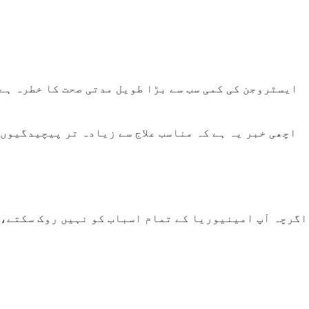
ایسٹروجن کی کمی سب سے بڑا طویل مدتی صحت کا خطرہ ہے
اچھی خبر یہ ہے کہ مناسب علاج سے زیادہ تر پیچیدگیوں
اگرچہ آپ امینیوریا کے تمام اسباب کو نہیں روک سکتے، ل