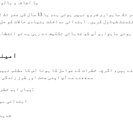
یا اضافہ، بالوں
پرائمری امینیوریا کے لیے، اگر آپ ک
منٹ شیڈول کریں۔ ابتدائی مداخلت بنیادی حالات کو حل ک
ہوئی ماہواری آپ کو جذباتی تکلیف دے رہی ہے تو انتظار 
امینی
ے ہیں، اگرچہ خطرات کے عوامل کا ہونا اس کا مطلب نہیں 
سمجھنے سے آپ اپنی صحت اور طرز زندگی 
یہاں اہم خطرات کے عوامل ہیں جن کے بارے میں آپ کو آگاہ ہونا چاہیے:
ابتدائی مین
شدید 