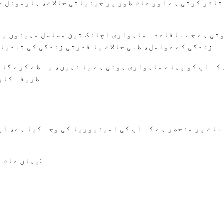
 ہیں۔ یہ تقریباً 1% خواتین کو متاثر کرتی ہے اور عام طور پر جینیاتی 
تی ہے جب باقاعدہ ماہواری اچانک تین مسلسل مہینوں یا 
زندگی کے عوامل، طبی حالات یا قدرتی زندگی کی تبدیلی
کہ آپ کو پہلے ماہواری ہوئی ہے یا نہیں، یہ طے کرے گا 
طریقہ کار 
 بات پر منحصر ہے کہ آپ کی امینیوریا کی وجہ کیا ہے، آ
یہاں عام علامات ہیں جو چھوٹی ہوئی ماہواری کے ساتھ ہو سکتی ہیں: