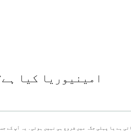
امینیوریا کیا ہے؟ 
تی ہے یا پہلی جگہ میں شروع ہی نہیں ہوتی۔ یہ آپ کے جس