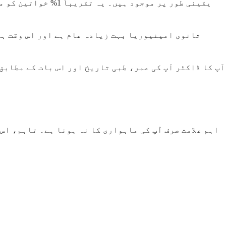
یقینی طور پر موجود
ثانوی امینیوریا بہت زیادہ عام ہے اور اس وقت ہو
آپ کا ڈاکٹر آپ کی عمر، طبی تاریخ اور اس بات کے مطابق 
اہم علامت صرف آپ کی ماہواری کا نہ ہونا ہے۔ تاہم، اس