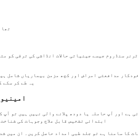
تھائ
رنر سنڈروم جیسے جینیاتی حالات انڈاشی کی ترقی کو متا
ودکار مدافعتی امراض اور کچھ مزمن بیماریاں شامل ہیں۔
یہ طے کر سکے 
امینیور
ی ہے اور آپ حاملہ یا دودھ پلانے والی نہیں ہیں تو آپ 
ابتدائی تشخیص قابل علاج وجوہات کی شناخت 
ات کا سامنا ہے تو جلد طبی امداد حاصل کریں۔ ان میں ش