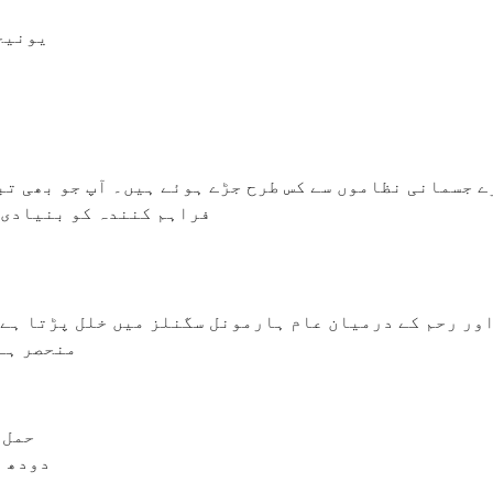
یونیج
ے جسمانی نظاموں سے کس طرح جڑے ہوئے ہیں۔ آپ جو بھی تب
فراہم کنندہ کو بنیادی 
ور رحم کے درمیان عام ہارمونل سگنلز میں خلل پڑتا ہے۔ 
منحصر ہے
حمل 
دودھ پ