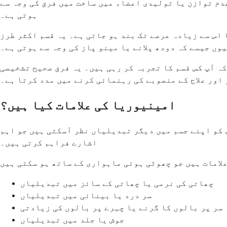
حالات، ہارمونل عدم توازن یا تولیدی اعضاء میں ساخت میں فرق کی وجہ سے
ہوتی ہے۔
اس سے زیادہ عرصے تک بند ہو جاتی ہے۔ یہ قسم اکثر طرز
وں جیسے کہ دودھ پلانے یا مینو پاز کی وجہ سے ہوتی ہے۔
کہ آپ کس قسم کا تجربہ کر رہی ہیں۔ یہ فرق صحیح تشخیصی
اور علاج کے منصوبے کی رہنمائی کرنے میں مدد کرتا ہے۔
امینیوریا کی علامات کیا ہیں؟
پ کو اپنے جسم میں دیگر تبدیلیاں نظر آسکتی ہیں جو اہم
اشارے فراہم کرتی ہیں۔
چھاتی کی نرمی یا چھاتی کے سائز میں تبدیلیاں
سر درد یا بینائی میں تبدیلیاں
سر پر بالوں کا گرنے یا چہرے پر بالوں کی زیادتی
جوش یا جلد میں تبدیلیاں