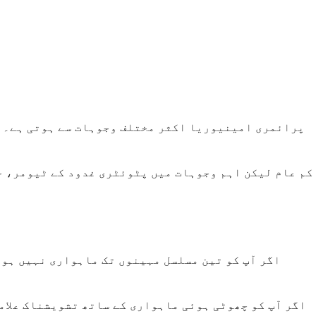
پرائمری امینیوریا اکثر مختلف وجوہات سے ہوتی ہے۔ ٹ
کم عام لیکن اہم وجوہات میں پٹوئٹری غدود کے ٹیومر، خ
اگر آپ کو تین مسلسل مہینوں تک ماہواری نہیں ہوئ
اگر آپ کو چھوٹی ہوئی ماہواری کے ساتھ تشویشناک علام