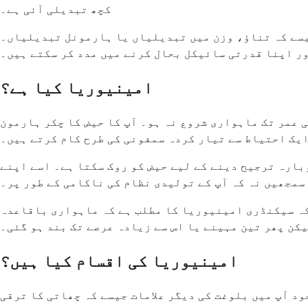
کچھ تبدیلی آئی ہے۔
یسے کہ تناؤ، وزن میں تبدیلیاں یا ہارمونل تبدیلیاں۔
ور اپنا قدرتی سائیکل بحال کرنے میں مدد کر سکتے ہیں۔
امینیوریا کیا ہے؟
ت ہوتی ہے جب آپ کو تین یا اس سے زیادہ مہینوں تک مسلسل اپنی ماہواری نہ ہو، یا جب 15 سال کی عمر تک ماہواری شروع نہ ہو۔ آپ کا حیض کا چکر ہارمون
ایک احتیاط سے تیار کردہ سمفونی کی طرح کام کرتے ہیں۔
بارہ ترجیح دینے کے لیے حیض کو روک سکتا ہے۔ اسے اپنے
 سمجھیں نہ کہ آپ کے تولیدی نظام کی ناکامی کے طور پر۔
کہ سیکنڈری امینیوریا کا مطلب ہے کہ ماہواری باقاعدہ
کن پھر تین مہینے یا اس سے زیادہ عرصے تک بند ہو گئی۔
امینیوریا کی اقسام کیا ہیں؟
ں ہوئی ہو، اس کے باوجود آپ میں بلوغت کی دیگر علامات جیسے کہ چھاتی کا ترقی