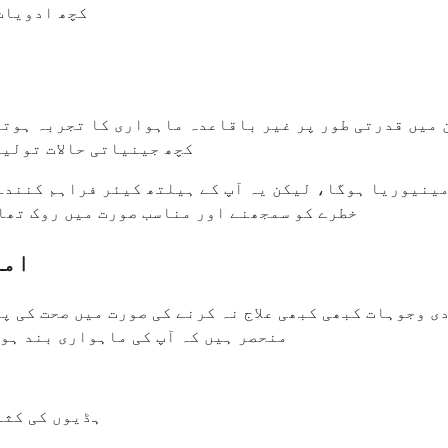
کچھ ادویات
 میں قدرتی طور پر غیر باقاعدہ ماہواری کا تجربہ ہوتا
کچھ جینیاتی حالات تولید
مینیوریا ہوگا، لیکن یہ آپ کے ہیلتھ کیئر فراہم کنندہ 
خطرے کو سمجھنے اور مناسب صورت میں روک تھا
امی
 وجوہات کبھی کبھی علاج نہ کرنے کی صورت میں صحت کی پ
منحصر ہیں کہ آپ کی ماہواری بند ہون
ہڈیوں کی کثا