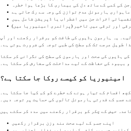
ن کی کمی کے ساتھ دل کی بیماری کا بڑھا ہوا خطرہ
اہواری ہارمونل عدم توازن کی وجہ سے رک جاتی ہے
فسیاتی اثرات جن میں اضطراب یا ڈپریشن شامل ہیں
قی اور ترقی میں تاخیر (پرائمری امینیوریا میں)
لیے۔ یہ ہارمون ہڈیوں کی طاقت کو برقرار رکھنے اور آپ
ذا طویل عرصے تک کم سطح کی طبی توجہ کی ضرورت ہوتی ہے۔
 کی ہڈیوں کی صحت اور ہارمون کی سطح کی نگرانی کر سکتا
 و بہبود کی حفاظت کے لیے مداخلت کی سفارش کر سکتا ہے۔
امینیوریا کو کیسے روکا جا سکتا ہے؟
چھ اقسام کے تیار ہونے کے خطرے کو کم کیا جا سکتا ہے۔
ے جسم کے قدرتی ہارمونل تالوں کی حمایت پر توجہ دیں۔
اپنے جسم کے لیے صحت مند وزن برقرار رکھیں
کھائیں جس میں کافی کیلوری اور غذائی اجزاء ہوں