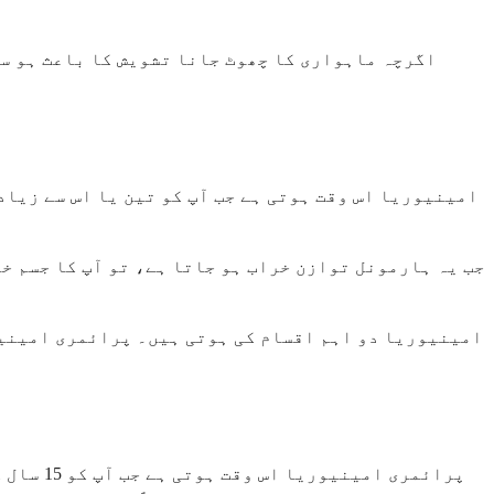
اگرچہ ماہواری کا چھوٹ جانا تشویش کا باعث ہو سک
جب یہ ہارمونل توازن خراب ہو جاتا ہے، تو آپ کا جسم خ
امینیوریا دو اہم اقسام کی ہوتی ہیں۔ پرائمری امینی
پرائمری