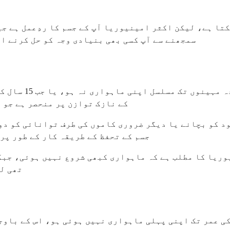
تا ہے، لیکن اکثر امینیوریا آپ کے جسم کا ردِعمل ہے ج
سمجھنے سے آپ کسی بھی بنیادی وجہ کو حل کرنے ا
امینیوریا اس وق
کے نازک توازن پر منحصر ہے جو 
ود کو بچانے یا دیگر ضروری کاموں کی طرف توانائی کو دو
جسم کے تحفظ کے طریقہ کار کے طور پر
وریا کا مطلب ہے کہ ماہواری کبھی شروع نہیں ہوئی، جب
تھی لی
 امینیوریا اس وقت ہوتی ہے جب آپ کو 15 سال کی عمر تک اپنی پہلی ماہواری نہی