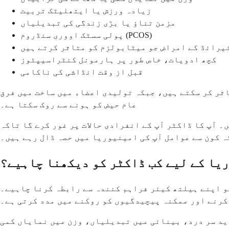
زیادہ ورزش یا ایتھلیٹک تربیت
مزمن تناؤ یا بڑی زندگی کی تبدیلیاں
پولی سسٹک اووری سنڈروم (PCOS)
یرائڈ کے امراض جو میٹابولزم کو متاثر کرتے ہیں
کچھ ادویات، خاص طور پر ہارمونل کنٹراسیپٹوز
قبل از وقت انڈاشی کی ناکامی
ثر کر سکتے ہیں، جبکہ تولیدی اعضاء میں ساخت میں فرق
عام حیض کو ہونے سے روک سکتا ہے۔
 آپ کا ڈاکٹر آپ کے انفرادی حالات پر غور کرے گا تاکہ
کہ کون سے عوامل آپ کی امینیوریا میں حصہ ڈال رہے ہیں۔
یا کے لیے کب ڈاکٹر کو دیکھنا چاہیے؟
کو اپنے ہیلتھ کیئر فراہم کنندہ سے رابطہ کرنا چاہیے۔
کرنے اور ممکنہ پیچیدگیوں کو روکنے میں مدد کرتی ہے۔
دید سر درد، بینائی میں تبدیلیاں، وزن میں نمایاں کمی