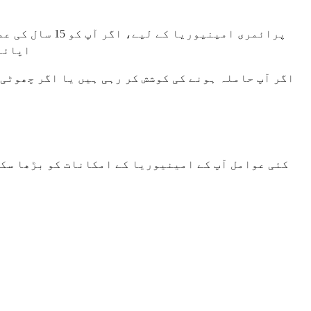
اپائنٹ
اگر آپ حاملہ ہونے کی کوشش کر رہی ہیں یا اگر چھوٹی 
کئی عوامل آپ کے امینیوریا کے امکانات کو بڑھا سکت