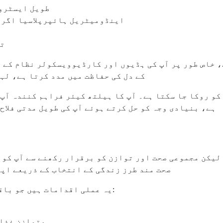
طویل ایسٹروج
اینڈومیٹریل ہائپرپلاسیا اگر م
ن
تر
، خاص طور پر آپ کی ہڈیوں اور کارڈیوویسکولر نظام کے 
کے دل کی حفاظت میں مدد کرتا ہے، لہ
 کو روکا جا سکتا ہے۔ آپ کا ہیلتھ کیئر فراہم کنندہ آپ
ہے، بنیادی وجہ کو حل کرتے ہوئے آپ کی طویل مدتی فلاح
یکن مجموعی صحت اور توازن کو برقرار رکھنے سے آپ کو ک
صحت مند طرز زندگی کے انتخاب کے ذریعے اپن
یہ عملی اقدامات ہیں جو باقاعدہ حیض کے چکر کو برقرار رکھنے میں مدد کر سکتے ہیں:
متوازن غذا 