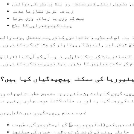
، بشمول اینٹی ڈپریسنٹ اور بلڈ پریشر کی دوائیں
زیادہ مزمن تناؤ یا صدمہ
بہت کم وزن یا زیادہ وزن ہونا
پہلے کیموتھراپی کا علاج
 ہے۔ اس کے علاوہ، خاندانوں کے ذریعے منتقل ہونے والے
ی ترقی اور ہارمون کی پیداوار کو متاثر کر سکتے ہیں۔
کے ساتھ بات کرنے کے قابل ہے۔ وہ آپ کو آپ کے انفرادی
م کی حکمت عملیوں کا مشورہ دینے میں مدد کر سکتے ہیں۔
نیوریا کی ممکنہ پیچیدگیاں کیا ہیں؟
یچیدگیوں کا باعث بن سکتی ہیں۔ مخصوص خطرات اس بات پر
ے کی وجہ کیا ہے اور یہ حالت کتنا عرصہ جاری رہتی ہے۔
سب سے عام پیچیدگیوں میں شامل ہیں:
فت میں کمی (آسٹیوپوروسس) کم ایسٹروجن کی سطح سے
حاملہ ہونے کی کوشش کرتے وقت زرخیزی کی چیلنجز