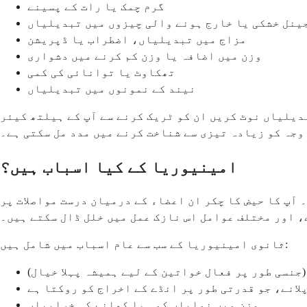
گرم چمک یا رات کے پسینے
ینل خشکی یا خارج ہونے والی چیزوں میں تبدیلیاں
مزاج میں تبدیلیاں، اضطراب یا ڈپریشن
وزن میں اضافہ یا وزن کم کرنے میں دشواری
تھکاوٹ یا توانائی کی کمی
نیند کے نمونوں میں تبدیلیاں
دیلیاں نوٹ کریں ان کو ٹریک کرنے سے آپ کے ہیلتھ کیئر
وجہ کو زیادہ تیزی سے شناخت کرنے میں مدد مل سکتی ہے۔
امینیوریا کے کیا اسباب ہیں؟
آپ کا حیض کا چکر ان اعضاء کے درمیان درست مواصلات پر
، اور مختلف عوامل اس نازک عمل میں خلل ڈال سکتے ہیں۔
ثانوی امینیوریا کے سب سے عام اسباب میں شامل ہیں:
(جنسی طور پر فعال خواتین کے لیے ہمیشہ پہلا خیال)
لانے، جو قدرتی طور پر انڈے کے اخراج کو روکتا ہے
وزن میں نمایاں کمی یا کھانے کی خرابیاں