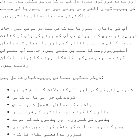
اور شدید صورتوں میں، دل کی ناکامی ہو سکتی ہے۔ یہ دل
کی پیچیدگیاں اکثر وہی ہوتی ہیں جو اینوریا کو سب سے
مہلک ذہنی صحت کا مسئلہ بناتی ہیں۔
آپ کی ہڈیاں اینوریا سے کافی متاثر ہوتی ہیں، خاص
طور پر نوعمری کے دوران جب آپ کو چوٹی کی ہڈی کی کثافت
پیدا کرنی چاہیے۔ غذائی کمی اور ہارمونل تبدیلیاں
آسٹیوپوروسس کا سبب بن سکتی ہیں، جس سے آپ معمولی
گرنے سے بھی فریکچر کا شکار ہونے کا زیادہ امکان
رکھتے ہیں۔
دیگر سنگین جسمانی پیچیدگیاں شامل ہیں:
شدید پانی کی کمی اور الیکٹرولائٹ کا عدم توازن
گردے کی خرابی یا ناکامی
ہاضمے کے مسائل بشمول شدید قبض
بالوں کا گرنے اور دانتوں کی خرابیاں
پٹھوں کی کمزوری اور پٹھوں کے کم ہونے
جسم کے درجہ حرارت کو منظم کرنے میں دشواری
کمزور مدافعتی نظام کا کام