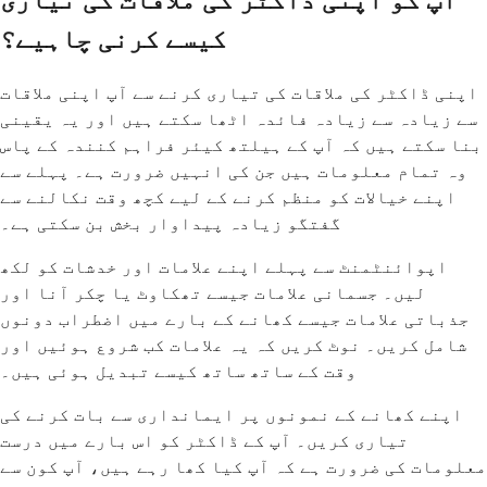
آپ کو اپنی ڈاکٹر کی ملاقات کی تیاری
کیسے کرنی چاہیے؟
اپنی ڈاکٹر کی ملاقات کی تیاری کرنے سے آپ اپنی ملاقات
سے زیادہ سے زیادہ فائدہ اٹھا سکتے ہیں اور یہ یقینی
بنا سکتے ہیں کہ آپ کے ہیلتھ کیئر فراہم کنندہ کے پاس
وہ تمام معلومات ہیں جن کی انہیں ضرورت ہے۔ پہلے سے
اپنے خیالات کو منظم کرنے کے لیے کچھ وقت نکالنے سے
گفتگو زیادہ پیداوار بخش بن سکتی ہے۔
اپوائنٹمنٹ سے پہلے اپنے علامات اور خدشات کو لکھ
لیں۔ جسمانی علامات جیسے تھکاوٹ یا چکر آنا اور
جذباتی علامات جیسے کھانے کے بارے میں اضطراب دونوں
شامل کریں۔ نوٹ کریں کہ یہ علامات کب شروع ہوئیں اور
وقت کے ساتھ ساتھ کیسے تبدیل ہوئی ہیں۔
اپنے کھانے کے نمونوں پر ایمانداری سے بات کرنے کی
تیاری کریں۔ آپ کے ڈاکٹر کو اس بارے میں درست
معلومات کی ضرورت ہے کہ آپ کیا کھا رہے ہیں، آپ کون سے