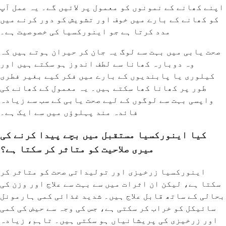
اپنے کھانے کے نمونوں کو معمول پر لائیں گے۔ یہ عمل آپ
کو کھانے کے بارے میں خوف اور تشویش کو دور کرنے میں
مدد کرتا ہے جو اینورکسیا کی خصوصیت ہے۔
صحت یابی میں بہت سے لوگ یہ جان کر حیران ہوتے ہیں کہ
وہ دوبارہ کھانا سے لطف اندوز ہو سکتے ہیں اور
کیلوری یا پابندیوں کے بارے میں فکر کیے بغیر فطری
طور پر کھانا کھا سکتے ہیں۔ یہ معمول کے کھانے کی
واپسی بہت سے لوگوں کے لیے صحت یابی کے سب سے زیادہ
فائدہ مند پہلوؤں میں سے ایک ہے۔
کیا اینورکسیا مستقبل میں بچے پیدا کرنے کی
میری صلاحیت کو متاثر کر سکتا ہے؟
اینورکسیا زرخیزی اور تولیداتی صحت کو متاثر کر
سکتا ہے، لیکن ان اثرات میں سے بہت سے علاج اور وزن کی
بحالی کے ساتھ قابل علاج ہیں۔ شدید غذائی کمی ہارمونل
سائیکل کو خراب کر سکتی ہے، جس کی وجہ سے حیض کی کمی
اور زرخیزی کی پریشانیاں ہو سکتی ہیں۔ تاہم، زیادہ