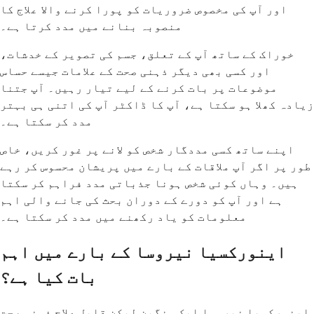
اور آپ کی مخصوص ضروریات کو پورا کرنے والا علاج کا
منصوبہ بنانے میں مدد کرتا ہے۔
خوراک کے ساتھ آپ کے تعلق، جسم کی تصویر کے خدشات،
اور کسی بھی دیگر ذہنی صحت کے علامات جیسے حساس
موضوعات پر بات کرنے کے لیے تیار رہیں۔ آپ جتنا
زیادہ کھلا ہو سکتا ہے، آپ کا ڈاکٹر آپ کی اتنی ہی بہتر
مدد کر سکتا ہے۔
اپنے ساتھ کسی مددگار شخص کو لانے پر غور کریں، خاص
طور پر اگر آپ ملاقات کے بارے میں پریشان محسوس کر رہے
ہیں۔ وہاں کوئی شخص ہونا جذباتی مدد فراہم کر سکتا
ہے اور آپ کو دورے کے دوران بحث کی جانے والی اہم
معلومات کو یاد رکھنے میں مدد کر سکتا ہے۔
اینورکسیا نیروسا کے بارے میں اہم
بات کیا ہے؟
اینورکسیا نیروسا ایک سنگین لیکن قابل علاج ذہنی صحت