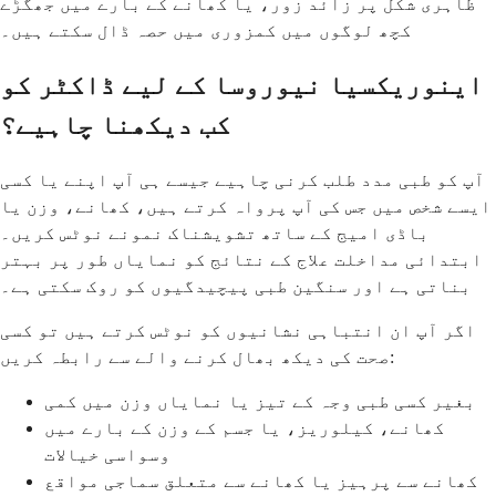
ظاہری شکل پر زائد زور، یا کھانے کے بارے میں جھگڑے
کچھ لوگوں میں کمزوری میں حصہ ڈال سکتے ہیں۔
اینوریکسیا نیوروسا کے لیے ڈاکٹر کو
کب دیکھنا چاہیے؟
آپ کو طبی مدد طلب کرنی چاہیے جیسے ہی آپ اپنے یا کسی
ایسے شخص میں جس کی آپ پرواہ کرتے ہیں، کھانے، وزن یا
باڈی امیج کے ساتھ تشویشناک نمونے نوٹس کریں۔
ابتدائی مداخلت علاج کے نتائج کو نمایاں طور پر بہتر
بناتی ہے اور سنگین طبی پیچیدگیوں کو روک سکتی ہے۔
اگر آپ ان انتباہی نشانیوں کو نوٹس کرتے ہیں تو کسی
صحت کی دیکھ بھال کرنے والے سے رابطہ کریں:
بغیر کسی طبی وجہ کے تیز یا نمایاں وزن میں کمی
کھانے، کیلوریز، یا جسم کے وزن کے بارے میں
وسواسی خیالات
کھانے سے پرہیز یا کھانے سے متعلق سماجی مواقع