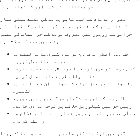
جو بتاتا ہے کہ کیا اور کب کھانا ہے۔
دشوار جذبات کے لیے قابو پانے کی حکمت عملی تیار
کرنا آپ کو کھانے کو محدود کرنے یا دیگر کھانے کی
خرابی کے رویوں میں مصروف ہونے کے خواہشات کو منظم
کرنے میں مدد کر سکتا ہے:
جب بھی اضطراب عروج پر ہو، گہری سانس لینے یا
مراقبے کا عمل کریں۔
کسی دوست کو فون کرنے یا موسیقی سننے جیسے توجہ
ہٹانے والے طریقے استعمال کریں۔
اپنے جذبات پر عمل کرنے کے بجائے ان کے بارے میں
لکھیں۔
ہلکی پھلکی اور خوشگوار سرگرمیوں میں مصروف
رہیں جن میں کیلوریز جلانے پر توجہ نہ دی جائے۔
جب آپ جدوجہد کر رہے ہوں تو اپنے مددگار نظام سے
رابطہ کریں۔
گھر میں ایک مددگار ماحول بنانے سے وہ حالات پیدا