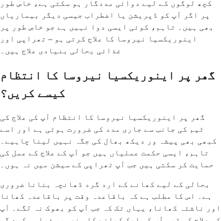
کچھ لوگوں کے لیے دوائی مددگار ہو سکتی ہے، خاص طور
پر اگر آپ کو ڈپریشن یا اضطراب جیسی دیگر بیماریاں
بھی ہیں۔ تاہم، کوئی ایسی دوا نہیں ہے جو خاص طور پر
اینوریکسیا نیروسا کا علاج کرتی ہو – تھراپی اور
غذائی بحالی بنیادی علاج ہیں۔
گھر پر اینوریکسیا نیروسا کا انتظام
کیسے کریں؟
گھر پر اینوریکسیا نیروسا کا انتظام آپ کی علاج کی
ٹیم کی جانب سے جاری مدد کی ضرورت ہوتی ہے اور اسے
کبھی بھی پیشہ ور دیکھ بھال کی جگہ نہیں لینا چاہیے۔
تاہم، ایسی حکمت عملیاں ہیں جو آپ کے علاج کے عمل کی
حمایت کر سکتی ہیں جب آپ تھراپی کے سیشن میں نہ ہوں۔
بحالی کے لیے کھانے کے ارد گرد ڈھانچہ بنانا ضروری
ہے۔ اس کا مطلب ہے کہ باقاعدہ وقت پر باقاعدہ کھانا
اور ناشتہ کھانا، یہاں تک کہ جب آپ کو بھوک نہ لگے۔ آپ
کی علاج کی ٹیم آپ کو ایک کھانے کا منصوبہ فراہم کرے گی