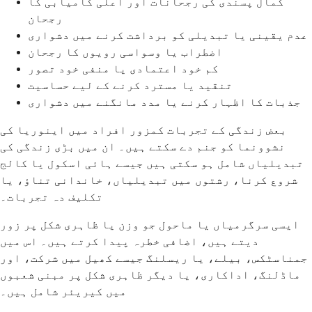
کمال پسندی کی رجحانات اور اعلی کامیابی کا
رجحان
عدم یقینی یا تبدیلی کو برداشت کرنے میں دشواری
اضطراب یا وسواسی رویوں کا رجحان
کم خود اعتمادی یا منفی خود تصور
تنقید یا مسترد کرنے کے لیے حساسیت
جذبات کا اظہار کرنے یا مدد مانگنے میں دشواری
بعض زندگی کے تجربات کمزور افراد میں اینوریا کی
نشوونما کو جنم دے سکتے ہیں۔ ان میں بڑی زندگی کی
تبدیلیاں شامل ہو سکتی ہیں جیسے ہائی اسکول یا کالج
شروع کرنا، رشتوں میں تبدیلیاں، خاندانی تناؤ، یا
تکلیف دہ تجربات۔
ایسی سرگرمیاں یا ماحول جو وزن یا ظاہری شکل پر زور
دیتے ہیں، اضافی خطرہ پیدا کرتے ہیں۔ اس میں
جمناسٹکس، بیلے، یا ریسلنگ جیسے کھیل میں شرکت، اور
ماڈلنگ، اداکاری، یا دیگر ظاہری شکل پر مبنی شعبوں
میں کیریئر شامل ہیں۔