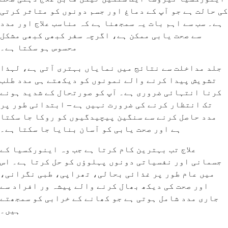
کی حالت ہے جو آپ کے دماغ اور جسم دونوں کو متاثر کرتی
ہے۔ سب سے اہم بات یہ سمجھنا ہے کہ مناسب علاج اور مدد
سے صحت یابی ممکن ہے، اگرچہ سفر کبھی کبھی مشکل
محسوس ہو سکتا ہے۔
جلد مداخلت سے نتائج میں نمایاں بہتری آتی ہے، لہذا
تشویش پیدا کرنے والے نمونوں کو دیکھتے ہی مدد طلب
کرنا انتہائی ضروری ہے۔ آپ کو صورتحال کے شدید ہونے
تک انتظار کرنے کی ضرورت نہیں ہے – ابتدائی طور پر
مدد حاصل کرنے سے سنگین پیچیدگیوں کو روکا جا سکتا
ہے اور صحت یابی کو آسان بنایا جا سکتا ہے۔
علاج تب بہترین کام کرتا ہے جب وہ اینورکسیا کے
جسمانی اور نفسیاتی دونوں پہلوؤں کو حل کرتا ہے۔ اس
میں عام طور پر غذائی بحالی، تھراپی، طبی نگرانی،
اور صحت کی دیکھ بھال کرنے والے پیشہ ور افراد سے
جاری مدد شامل ہوتی ہے جو کھانے کے خرابی کو سمجھتے
ہیں۔