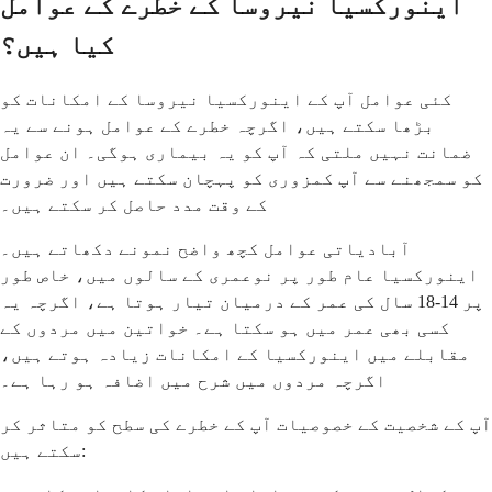
اینورکسیا نیروسا کے خطرے کے عوامل
کیا ہیں؟
کئی عوامل آپ کے اینورکسیا نیروسا کے امکانات کو
بڑھا سکتے ہیں، اگرچہ خطرے کے عوامل ہونے سے یہ
ضمانت نہیں ملتی کہ آپ کو یہ بیماری ہوگی۔ ان عوامل
کو سمجھنے سے آپ کمزوری کو پہچان سکتے ہیں اور ضرورت
کے وقت مدد حاصل کر سکتے ہیں۔
آبادیاتی عوامل کچھ واضح نمونے دکھاتے ہیں۔
اینورکسیا عام طور پر نوعمری کے سالوں میں، خاص طور
پر 14-18 سال کی عمر کے درمیان تیار ہوتا ہے، اگرچہ یہ
کسی بھی عمر میں ہو سکتا ہے۔ خواتین میں مردوں کے
مقابلے میں اینورکسیا کے امکانات زیادہ ہوتے ہیں،
اگرچہ مردوں میں شرح میں اضافہ ہو رہا ہے۔
آپ کے شخصیت کے خصوصیات آپ کے خطرے کی سطح کو متاثر کر
سکتے ہیں: