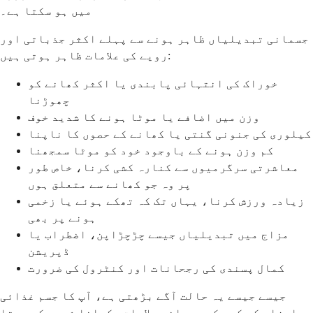
میں ہو سکتا ہے۔
جسمانی تبدیلیاں ظاہر ہونے سے پہلے اکثر جذباتی اور
رویے کی علامات ظاہر ہوتی ہیں:
خوراک کی انتہائی پابندی یا اکثر کھانے کو
چھوڑنا
وزن میں اضافے یا موٹا ہونے کا شدید خوف
کیلوری کی جنونی گنتی یا کھانے کے حصوں کا ناپنا
کم وزن ہونے کے باوجود خود کو موٹا سمجھنا
معاشرتی سرگرمیوں سے کنارہ کشی کرنا، خاص طور
پر وہ جو کھانے سے متعلق ہوں
زیادہ ورزش کرنا، یہاں تک کہ تھکے ہوئے یا زخمی
ہونے پر بھی
مزاج میں تبدیلیاں جیسے چڑچڑاپن، اضطراب یا
ڈپریشن
کمال پسندی کی رجحانات اور کنٹرول کی ضرورت
جیسے جیسے یہ حالت آگے بڑھتی ہے، آپ کا جسم غذائی
اجزاء کی کمی کی جسمانی علامات دکھانا شروع کر دیتا