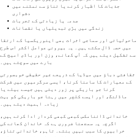
جذبات کا اظہار کرنے یا تناؤ سے نمٹنے میں
دشواری
صدمہ یا زیادتی کے تجربات
زندگی میں بڑی تبدیلیاں یا نقصانات
ماحولیاتی اور سماجی اثرات بھی اینوریکسیا کے ارتقا
میں حصہ ڈال سکتے ہیں۔ یہ بیرونی عوامل اکثر اس طرح
سے تشکیل دیتے ہیں کہ آپ کھانے، وزن اور باڈی امیج کے
بارے میں سوچتے ہیں۔
ثقافتی دباؤ میں میڈیا کے ذریعے غیر حقیقی خوبصورتی
کے معیارات کا سامنا کرنا، ایسی سرگرمیوں میں شرکت
کرنا جو باریکی پر زور دیتی ہیں جیسے بیلے یا
ماڈلنگ، اور ایسے کلچر میں رہنا جو باریکی کو بہت
زیادہ اہمیت دیتے ہیں۔
خاندانی ڈائنامکس کبھی کبھی کردار ادا کرتے ہیں،
اگرچہ یہ سمجھنا ضروری ہے کہ خاندان کھانے کی
خرابیوں کا سبب نہیں بنتے۔ تاہم، خاندانی تناؤ،