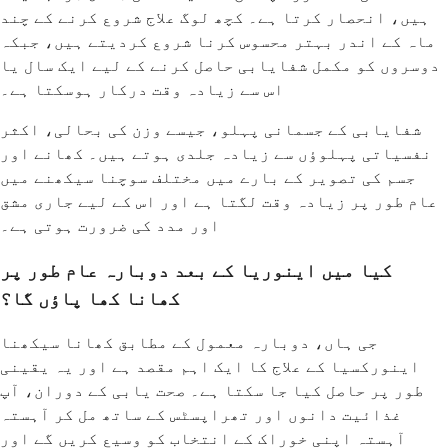
ہیں، انحصار کرتا ہے۔ کچھ لوگ علاج شروع کرنے کے چند
ماہ کے اندر بہتر محسوس کرنا شروع کردیتے ہیں، جبکہ
دوسروں کو مکمل شفایابی حاصل کرنے کے لیے ایک سال یا
اس سے زیادہ وقت درکار ہوسکتا ہے۔
شفایابی کے جسمانی پہلو، جیسے وزن کی بحالی، اکثر
نفسیاتی پہلوؤں سے زیادہ جلدی ہوتے ہیں۔ کھانے اور
جسم کی تصویر کے بارے میں مختلف سوچنا سیکھنے میں
عام طور پر زیادہ وقت لگتا ہے اور اس کے لیے جاری مشق
اور مدد کی ضرورت ہوتی ہے۔
کیا میں اینوریا کے بعد دوبارہ عام طور پر
کھانا کھا پاؤں گا؟
جی ہاں، دوبارہ معمول کے مطابق کھانا سیکھنا
اینورکسیا کے علاج کا ایک اہم مقصد ہے اور یہ یقینی
طور پر حاصل کیا جا سکتا ہے۔ صحت یابی کے دوران، آپ
غذائیت دانوں اور تھراپسٹس کے ساتھ مل کر آہستہ
آہستہ اپنی خوراک کے انتخاب کو وسیع کریں گے اور