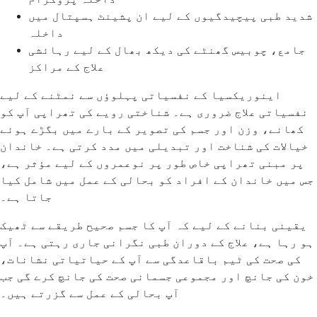
شدید طبی پیچیدگیوں کے لیے ان پشینٹ ہسپتال میں
داخلہ
جامع، چوبیس گھنٹے کی دیکھ بھال کے لیے رہائشی
علاج کے مراکز
اینوریکسیا کے نفسیاتی پہلوؤں سے نمٹنے کے لیے
نفسیاتی علاج ضروری ہے۔ شناختی رویے کی تھراپی آپ کو
کھانے، وزن اور جسم کی تصویر کے بارے میں بگڑے ہوئے
خیالات کی شناخت اور تبدیلی میں مدد کرتی ہے۔ خاندان
پر مبنی تھراپی خاص طور پر نوعمروں کے لیے مؤثر ہے،
جس میں خاندان کے افراد کو بحالی کے عمل میں شامل کیا
جاتا ہے۔
یقینی بنانے کے لیے کہ آپ کا جسم صحیح طریقے سے ٹھیک
ہو رہا ہے، علاج کے دوران طبی نگرانی جاری رہتی ہے۔ آپ
کی صحت کی ٹیم باقاعدگی سے آپ کے حیاتیاتی نشانات،
خون کی جانچ اور مجموعی جسمانی صحت کی جانچ کرے گی جب
آپ بحالی کے عمل سے گزرتے ہیں۔