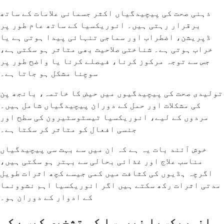
ذہنی صحت کی پیچیدگیاں اکثر جسمانی علامات کے ساتھ
برقرار رہتی ہیں۔ انوریکسیا کے ساتھ عام طور پر
ڈپریشن، اضطراب اور سماجی تنہائی پیدا ہوتی ہے یا
خراب ہوتی ہے۔ شناختی صلاحیت بھی متاثر ہو سکتی ہے،
جس سے توجہ مرکوز کرنا، فیصلے کرنا یا واضح طور پر
سوچنا مشکل ہو جاتا ہے۔
تولیدی صحت کی پیچیدگیوں میں حیض کا خاتمہ، بانجھ پن
کی مشکلات اور حمل کے دوران پیچیدگیاں شامل ہیں۔
مردوں کے لیے، انوریکسیا ٹیسٹوسٹیرون کی سطح اور
جنسی افعال کو متاثر کر سکتا ہے۔
خوش آئند بات یہ ہے کہ ان میں سے بہت سی پیچیدگیاں
مناسب علاج اور غذائی بحالی سے بہتر ہو سکتی ہیں،
اگرچہ ہڈیوں کی کثافت میں کمی جیسے کچھ اثرات طویل
مدتی اثرات رکھ سکتے ہیں اگر انوریکسیا اہم نشوونما
کے ادوار کے دوران ہو۔
انوریکسیا نیروسا کی تشخیص کیسے کی