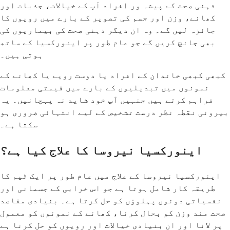
ذہنی صحت کے پیشہ ور افراد آپ کے خیالات، جذبات اور
کھانے، وزن اور جسم کی تصویر کے بارے میں رویوں کا
جائزہ لیں گے۔ وہ ان دیگر ذہنی صحت کی بیماریوں کی
بھی جانچ کریں گے جو عام طور پر اینورکسیا کے ساتھ
ہوتی ہیں۔
کبھی کبھی خاندان کے افراد یا دوست رویے یا کھانے کے
نمونوں میں تبدیلیوں کے بارے میں قیمتی معلومات
فراہم کرتے ہیں جنہیں آپ خود شاید نہ پہچانیں۔ یہ
بیرونی نقطہ نظر درست تشخیص کے لیے انتہائی ضروری ہو
سکتا ہے۔
اینورکسیا نیروسا کا علاج کیا ہے؟
اینورکسیا نیروسا کے علاج میں عام طور پر ایک ٹیم کا
طریقہ کار شامل ہوتا ہے جو اس خرابی کے جسمانی اور
نفسیاتی دونوں پہلوؤں کو حل کرتا ہے۔ بنیادی مقاصد
صحت مند وزن کو بحال کرنا، کھانے کے نمونوں کو معمول
پر لانا اور ان بنیادی خیالات اور رویوں کو حل کرنا ہے