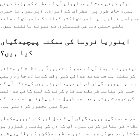
دیگر ذہنی صحت کی خرابیاں آپ کے خطرے کو بڑھا دیتی
ہیں، خاص طور پر اضطراب کے امراض، ڈپریشن، یا جبری
وسواسی خرابی۔ یہ امراض اکثر کھانے کے امراض کے ساتھ
ملتی جلتی دماغی کیمسٹری کے نمونے بانٹتے ہیں۔
اینوریا نروسا کی ممکنہ پیچیدگیاں
کیا ہیں؟
اینوریا نروسا آپ کے جسم کے تقریباً ہر نظام کو متاثر
کر سکتا ہے جب شدید غذائی کمی وقت کے ساتھ جاری رہتی
ہے۔ یہ پیچیدگیاں اس لیے پیدا ہوتی ہیں کیونکہ آپ کے
جسم کو مناسب طریقے سے کام کرنے کے لیے کافی غذائیت
کی ضرورت ہوتی ہے، اور طویل مدتی پابندی اسے بقا کے
موڈ میں مجبور کر دیتی ہے۔
سب سے سنگین پیچیدگیاں آپ کے دل اور کارڈیوویسکولر
نظام کو متاثر کرتی ہیں۔ آپ کا دل کی پٹھیاں کمزور ہو
سکتا ہے، جس کی وجہ سے غیر منظم دھڑکن، کم بلڈ پریشر،