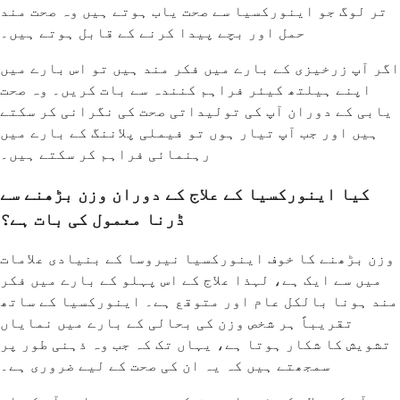
تر لوگ جو اینورکسیا سے صحت یاب ہوتے ہیں وہ صحت مند
حمل اور بچے پیدا کرنے کے قابل ہوتے ہیں۔
اگر آپ زرخیزی کے بارے میں فکر مند ہیں تو اس بارے میں
اپنے ہیلتھ کیئر فراہم کنندہ سے بات کریں۔ وہ صحت
یابی کے دوران آپ کی تولیداتی صحت کی نگرانی کر سکتے
ہیں اور جب آپ تیار ہوں تو فیملی پلاننگ کے بارے میں
رہنمائی فراہم کر سکتے ہیں۔
کیا اینورکسیا کے علاج کے دوران وزن بڑھنے سے
ڈرنا معمول کی بات ہے؟
وزن بڑھنے کا خوف اینورکسیا نیروسا کے بنیادی علامات
میں سے ایک ہے، لہذا علاج کے اس پہلو کے بارے میں فکر
مند ہونا بالکل عام اور متوقع ہے۔ اینورکسیا کے ساتھ
تقریباً ہر شخص وزن کی بحالی کے بارے میں نمایاں
تشویش کا شکار ہوتا ہے، یہاں تک کہ جب وہ ذہنی طور پر
سمجھتے ہیں کہ یہ ان کی صحت کے لیے ضروری ہے۔