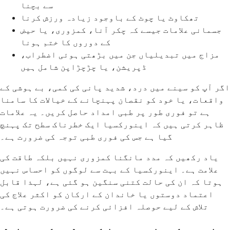
سے بچنا
تھکاوٹ یا چوٹ کے باوجود زیادہ ورزش کرنا
جسمانی علامات جیسے کہ چکر آنا، کمزوری، یا حیض
کے دوروں کا ختم ہونا
مزاج میں تبدیلیاں جن میں بڑھتی ہوئی اضطراب،
ڈپریشن، یا چڑچڑاپن شامل ہیں
اگر آپ کو سینے میں درد، شدید پانی کی کمی، بے ہوشی کے
واقعات، یا خود کو نقصان پہنچانے کے خیالات کا سامنا
ہے تو فوری طور پر طبی امداد حاصل کریں۔ یہ علامات
ظاہر کرتی ہیں کہ اینورکسیا ایک خطرناک سطح تک پہنچ
گیا ہے جس کی فوری طبی توجہ کی ضرورت ہے۔
یاد رکھیں کہ مدد مانگنا کمزوری نہیں بلکہ طاقت کی
علامت ہے۔ اینورکسیا کے بہت سے لوگوں کو احساس نہیں
ہوتا کہ ان کی حالت کتنی سنگین ہو گئی ہے، لہذا قابل
اعتماد دوستوں یا خاندان کے ارکان کو اکثر علاج کی
تلاش کے لیے حوصلہ افزائی کرنے کی ضرورت ہوتی ہے۔