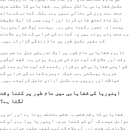
مکمل شفایابی بالکل ممکن ہے۔ شفایابی کا مطلب صرف
صحت مند وزن کی بحالی نہیں ہے، بلکہ کھانے کے ساتھ
ایک عام تعلق قائم کرنا اور اپنے جسم کا ایک حقیقت
پسندانہ تصور رکھنا بھی ہے۔ بہت سے لوگ جو اینوریا
سے صحت یاب ہوئے ہیں وہ کھانے کی خرابی کے جاری علامات
کے بغیر مکمل طور پر عام زندگی گزارتے ہیں۔
تاہم، شفایابی عام طور پر ایک تدریجی عمل ہے جس میں
وقت اور علاج کے لیے عزم کی ضرورت ہوتی ہے۔ کچھ لوگوں
کو اپنی شفایابی کو برقرار رکھنے کے لیے جاری مدد کی
ضرورت ہوسکتی ہے، جبکہ دوسرے کھانے کی خرابی کے
خیالات اور رویوں سے مکمل آزادی حاصل کرلیتے ہیں۔
اینوریا کی شفایابی میں عام طور پر کتنا وقت
لگتا ہے؟
شفایابی کا وقت شخص بہ شخص مختلف ہوتا ہے اور اس پر
عوامل جیسے کہ آپ کو کتنا عرصہ اینوریا ہوا ہے، آپ کے
علامات کی شدت اور آپ علاج کے لیے کتنی جلدی جواب دیتے