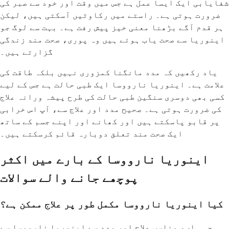
شفایابی ایک ایسا عمل ہے جس میں وقت اور خود سے صبر کی
ضرورت ہوتی ہے۔ راستے میں رکاوٹیں آسکتی ہیں، لیکن
ہر قدم آگے بڑھنا معنی خیز پیش رفت ہے۔ بہت سے لوگ جو
اینوریا سے صحت یاب ہوئے ہیں وہ پوری، صحت مند زندگی
گزارتے ہیں۔
یاد رکھیں کہ مدد مانگنا کمزوری نہیں بلکہ طاقت کی
علامت ہے۔ اینوریا نارووسا ایک طبی حالت ہے جس کے لیے
کسی بھی دوسری سنگین طبی حالت کی طرح پیشہ ورانہ علاج
کی ضرورت ہوتی ہے۔ صحیح مدد اور علاج سے، آپ اس خرابی
پر قابو پاسکتے ہیں اور کھانے اور اپنے جسم کے ساتھ
ایک صحت مند تعلق دوبارہ قائم کرسکتے ہیں۔
اینوریا نارووسا کے بارے میں اکثر
پوچھے جانے والے سوالات
کیا اینوریا نارووسا مکمل طور پر علاج ممکن ہے؟
جی ہاں، مناسب علاج اور مدد سے اینوریا نارووسا سے