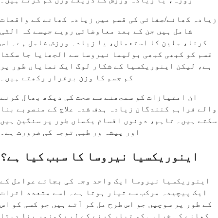
زیادہ کھانے/صفائی کی قسم میں زیادہ کھانے کے واقعات
شامل ہیں جن کے بعد معاوضاتی رویے جیسے کہ الٹی
کرنا، ملین کا استعمال، یا زیادہ ورزش شامل ہے۔ اس
قسم کو کبھی کبھی بولیما نیروسا سے الجھایا جا سکتا
ہے، لیکن اینوریکسیا کے شکار لوگ ایک نمایاں طور پر
کم جسم کا وزن برقرار رکھتے ہیں۔
ان امتیازات کو سمجھنے سے صحت کی دیکھ بھال کرنے
والے فراہم کنندگان زیادہ ہدف شدہ علاج کے منصوبے بنا
سکتے ہیں۔ تاہم، دونوں اقسام یکساں طور پر سنگین ہیں
اور پیشہ ور طبی توجہ کی ضرورت ہے۔
اینوریکسیا نیروسا کا سبب کیا ہے؟
اینوریکسیا نیروسا ایک واحد وجہ کی بجائے عوامل کے
ایک پیچیدہ مرکب سے تیار ہوتا ہے۔ اسے متعدد اثرات
کے طور پر سوچیں جو اس طرح مل کر آتے ہیں جو کسی کو اس
کھانے کی خرابی کو تیار کرنے کے لیے کمزور بنا دیتا