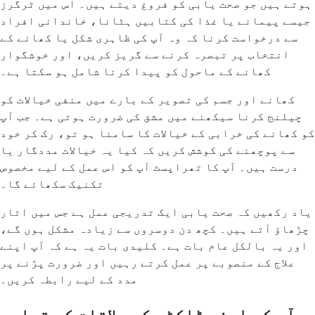
ہوتے ہیں جو صحت یابی کو فروغ دیتے ہیں۔ اس میں ٹرگرز
جیسے پیمانے یا غذا کی کتابیں ہٹانا، خاندانی افراد
سے درخواست کرنا کہ وہ آپ کی ظاہری شکل یا کھانے کے
انتخاب پر تبصرہ کرنے سے گریز کریں، اور خوشگوار
کھانے کے ماحول کو پیدا کرنا شامل ہو سکتا ہے۔
کھانے اور جسم کی تصویر کے بارے میں منفی خیالات کو
چیلنج کرنا سیکھنے میں مشق کی ضرورت ہوتی ہے۔ جب آپ
کو کھانے کی خرابی کے خیالات کا سامنا ہو تو، رک کر خود
سے پوچھنے کی کوشش کریں کہ کیا یہ خیالات مددگار یا
درست ہیں۔ آپ کا تھراپسٹ آپ کو اس عمل کے لیے مخصوص
تکنیک سکھائے گا۔
یاد رکھیں کہ صحت یابی ایک تدریجی عمل ہے جس میں اتار
چڑھاؤ آتے ہیں۔ کچھ دن دوسروں سے زیادہ مشکل ہوں گے،
اور یہ بالکل عام بات ہے۔ کلیدی بات یہ ہے کہ آپ اپنے
علاج کے منصوبے پر عمل کرتے رہیں اور ضرورت پڑنے پر
مدد کے لیے رابطہ کریں۔