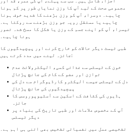
اجزاء شامل ہیں۔ سب سے پہلے، آپ کی عمر، قد اور
مجموعی صحت کے لیے آپ کا وزن نمایاں طور پر کم ہونا
چاہیے۔ دوسرا، آپ کو وزن بڑھنے کا شدید خوف ہونا
چاہیے یا مستقل رویہ جو وزن بڑھنے سے روکتا ہے۔
تیسرا، آپ کو اپنے جسم کے وزن یا شکل کا مسخ شدہ تصور
ہونا چاہیے۔
طبی ٹیسٹ دیگر حالات کو خارج کرنے اور پیچیدگیوں کا
جائزہ لینے میں مدد کرتے ہیں:
خون کے ٹیسٹس سے غذائی کمی، الیکٹرولائٹ عدم
توازن اور عضو کے کام کی جانچ پڑتال
دل کے ٹیسٹس جیسے الیکٹرو کارڈیوگرام سے دل کی
پیچیدگیوں کی جانچ پڑتال
ہڈیوں کی کثافت کے اسکین سے آسٹیوپوروسس کا
جائزہ
آپ کے مخصوص علامات اور طبی تاریخ کی بنیاد پر
دیگر ٹیسٹس
تشخیصی عمل میں نفسیاتی تشخیص بھی اتنی ہی اہم ہے۔