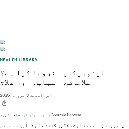
Benchmarks
Stories
FAQ
Sign up / Log in
HEALTH LIBRARY
اینوریکسیا نروسا کیا ہے؟
علامات، اسباب، اور علاج
آخری اپ ڈیٹ
17 فروری، 2025
Anorexia Nervosa
بیماریاں اور حالات
ہوم
اینوریکسیا نروسا ایک سنگین کھانے کی خرابی ہے جہاں