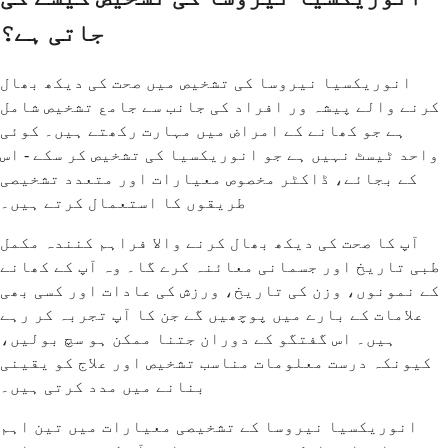
جاتی ہے؟
انوریکسیا نیروسا کی تشخیص میں صحت کی دیکھ بھال
کرنے والے پیشہ ور افراد کی جانب سے جامع تشخیص شامل
ہے جو کھانے کے امراض میں مہارت رکھتے ہیں۔ کوئی
واحد ٹیسٹ نہیں ہے جو انوریکسیا کی تشخیص کر سکے - اس
کے بجائے، ڈاکٹر مخصوص معیارات اور متعدد تشخیصی
طریقوں کا استعمال کرتے ہیں۔
آپ کا صحت کی دیکھ بھال کرنے والا فراہم کنندہ مکمل
طبی تاریخ اور جسمانی معائنہ کرے گا۔ وہ آپ کے کھانے
کے نمونوں، وزن کی تاریخ، ورزش کی عادات اور کسی بھی
علامات کے بارے میں پوچھیں گے جن کا آپ تجربہ کر رہے
ہیں۔ اس گفتگو کے دوران جتنا ممکن ہو سچ بولیں،
کیونکہ درست معلومات مناسب تشخیص اور علاج کو یقینی
بنانے میں مدد کرتی ہیں۔
انوریکسیا نیروسا کے تشخیصی معیارات میں تین اہم