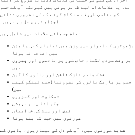
ہے۔ یہ علامات اس لیے ظاہر ہوتی ہیں کیونکہ آپ کے جسم
کو مناسب طریقے سے کام کرنے کے لیے ضروری غذائی
اجزاء نہیں مل رہے ہیں۔
عام جسمانی علامات میں شامل ہیں:
بڑھوتری کے ادوار میں وزن میں نمایاں کمی یا وزن
میں اضافہ نہ ہونا
ہر وقت سردی لگنا، خاص طور پر ہاتھوں اور پیروں
میں
خشک جلد، نازک ناخن اور بالوں کا گرن
جسم پر باریک بالوں کی نشوونما (جسے لینگو کہتے
ہیں)
تھکاوٹ اور کمزوری
چکر آنا یا بے ہوشی
قبض اور پیٹ کی خرابیاں
عورتوں میں حیض کا بند ہونا
شدید صورتوں میں، آپ کو دل کی بیماریوں، ہڈیوں کے