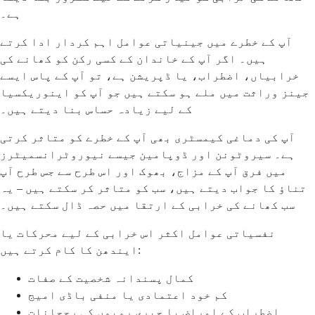
ہے۔
آپ کے خطرے میں جینیاتی عوامل اہم کردار ادا کرتے
ہیں۔ اگر آپ کے خاندان کے کسی رکن کو کھانے کی
خرابیاں، اضطراب، یا ڈپریشن ہے، تو آپ کے پاس ایسے
جینز وراثت میں ملے ہو سکتے ہیں جو آپ کو اینوریکسیا
کے لیے زیادہ حساس بنا دیتے ہیں۔
آپ کی دماغی کیمسٹری بھی آپ کے خطرے کو متاثر کرتی
ہے۔ سیروٹونن اور ڈوپامین جیسے نیوروٹرانسمیٹرز
میں فرق آپ کے مزاج، بھوک اور اس طرح سے جس طرح آپ
تناؤ کا جواب دیتے ہیں، سب کو متاثر کر سکتے ہیں – یہ
سب کھانے کی خرابی کے ارتقا میں حصہ ڈال سکتے ہیں۔
نفسیاتی عوامل اکثر اس خرابی کے لیے محرکات یا
ایندھن کا کام کرتے ہیں:
کمال پسندانہ شخصیت کے صفات
کم خود اعتمادی یا منفی باڈی امیج
اضطراب کے امراض یا جبری رویوں کی رجحانات