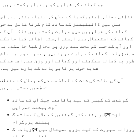
جو کھانے کی خرابی کو برقرار رکھتے ہیں۔
غذائی بحالی اینورکسیا کے علاج کی بنیاد بنتی ہے۔ اس
عمل میں ڈائیٹیشنز کے ساتھ کام کرنا شامل ہے جو
کھانے کی خرابیوں میں مہارت رکھتے ہیں تاکہ آپ کے
کھانے کے استعمال میں آہستہ آہستہ اضافہ کیا جا سکے
اور آپ کے جسم کو صحت مند وزن پر بحال کیا جا سکے۔ یہ
صرف زیادہ کھانے کے بارے میں نہیں ہے - یہ دوبارہ عام
طور پر کھانا سیکھنے اور کھانے اور وزن میں اضافے کے
شدید خوف پر قابو پانے کے بارے میں ہے۔
آپ کی حالت کی شدت کے لحاظ سے دیکھ بھال کے مختلف
سطحیں دستیاب ہیں:
کم شدت کے کیسز کے لیے باقاعدہ چیک اپ کے ساتھ
آؤٹ پیشنٹ تھراپی
ہر ہفتے کئی گھنٹوں کے علاج کے ساتھ گहन آؤٹ
پیشنٹ پروگرام
زیادہ گहन روزانہ سپورٹ کے لیے جزوی ہسپتال میں
داخلہ پروگرام