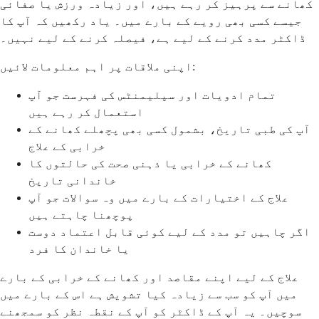
کھانے سے پرہیز کر رہے ہیں، اور زیادہ ورزش یا صفائی
جیسے کسی بھی رویے کے بارے میں۔ یاد رکھیں کہ آپ کا
ڈاکٹر مدد کرنے کے لیے ہے، فیصلہ کرنے کے لیے نہیں۔
اپنی ملاقات پر اہم معلومات لائیں:
تمام ادویات اور سپلیمنٹس کی فہرست جو آپ
استعمال کر رہے ہیں
آپ کی طبی تاریخ، بشمول کسی بھی پچھلے کھانے کے
خرابی کے علاج
کھانے کے خرابی یا ذہنی صحت کی حالتوں کا
خاندانی تاریخ
علاج کے اختیارات کے بارے میں وہ سوالات جو آپ
پوچھنا چاہتے ہیں
اگر چاہیں تو مدد کے لیے کوئی قابل اعتماد دوست
یا خاندان کا فرد
علاج کے لیے اپنے مقاصد اور کھانے کے خرابی کے بارے
میں آپ کو سب سے زیادہ کیا تشویش ہے اس کے بارے میں
سوچیں۔ یہ آپ کے ڈاکٹر کو آپ کے نقطہ نظر کو سمجھنے