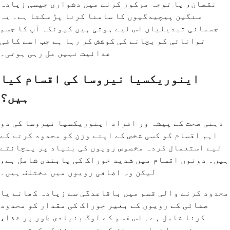
نقصان، یا توجہ مرکوز کرنے میں دشواری جیسی زیادہ
سنگین پیچیدگیوں کا سامنا کرنا پڑ سکتا ہے۔ یہ
جسمانی تبدیلیاں اس لیے ہوتی ہیں کیونکہ آپ کا جسم
توانائی کو بچانے کی کوشش کر رہا ہے جب اسے کافی
غذائیت نہیں مل رہی ہوتی۔
اینوریکسیا نیروسا کی اقسام کیا
ہیں؟
ذہنی صحت کے پیشہ ور افراد اینوریکسیا نیروسا کی دو
اہم اقسام کو کسی شخص کے اپنے وزن کو محدود کرنے کے
لیے استعمال کردہ مخصوص رویوں کی بنیاد پر پہچانتے
ہیں۔ دونوں اقسام میں شدید خوراک کی پابندی شامل ہے،
لیکن وہ اضافی رویوں میں مختلف ہیں۔
محدود کرنے والی قسم میں باقاعدگی سے زیادہ کھانے یا
صفائی کے رویوں کے بغیر خوراک کی مقدار کو محدود
کرنا شامل ہے۔ اس قسم کے لوگ بنیادی طور پر غذا،
روزہ، یا زیادہ ورزش کے ذریعے وزن کم کرتے ہیں۔