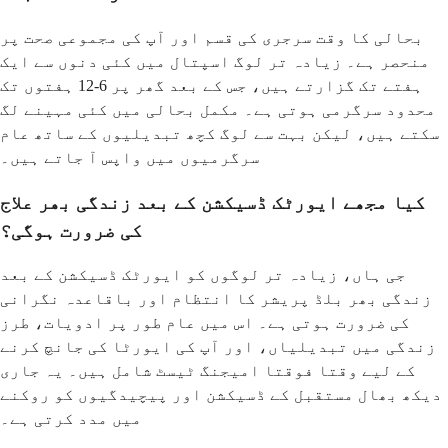
بحالی کا وقت سرجری کی قسم اور آپ کی مجموعی صحت پر
منحصر ہے۔ زیادہ تر لوگ اسپتال میں کئی دنوں سے ایک
ہفتے تک گزارتے ہیں، جس کے بعد گھر پر 6-12 ہفتوں تک
محدود سرگرمی ہوتی ہے۔ مکمل بحالی میں کئی مہینے لگ
سکتے ہیں، لیکن بہت سے لوگ کچھ تبدیلیوں کے ساتھ عام
سرگرمیوں میں واپس آ جاتے ہیں۔
کیا مجھے ایورٹک ڈسیکشن کے بعد زندگی بھر علاج
کی ضرورت ہوگی؟
جی ہاں، زیادہ تر لوگوں کو ایورٹک ڈسیکشن کے بعد
زندگی بھر بلڈ پریشر کا انتظام اور باقاعدہ نگرانی
کی ضرورت ہوتی ہے۔ اس میں عام طور پر ادویات، طرز
زندگی میں تبدیلیاں، اور آپ کی ایورٹا کی جانچ کرنے
کے لیے وقتا فوقتا امیجنگ ٹیسٹ شامل ہیں۔ یہ جاری
دیکھ بھال مستقبل کے ڈسیکشن اور پیچیدگیوں کو روکنے
میں مدد کرتی ہے۔