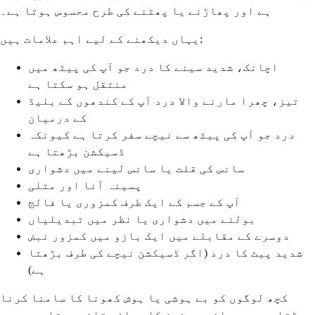
ہے اور پھاڑنے یا پھٹنے کی طرح محسوس ہوتا ہے۔
یہاں دیکھنے کے لیے اہم علامات ہیں:
اچانک، شدید سینے کا درد جو آپ کی پیٹھ میں
منتقل ہو سکتا ہے
تیز، چھرا مارنے والا درد آپ کے کندھوں کے بلیڈ
کے درمیان
درد جو آپ کی پیٹھ سے نیچے سفر کرتا ہے کیونکہ
ڈسیکشن بڑھتا ہے
سانس کی قلت یا سانس لینے میں دشواری
پسینہ آنا اور متلی
آپ کے جسم کے ایک طرف کمزوری یا فالج
بولنے میں دشواری یا نظر میں تبدیلیاں
دوسرے کے مقابلے میں ایک بازو میں کمزور نبض
شدید پیٹ کا درد (اگر ڈسیکشن نیچے کی طرف بڑھتا
ہے)
کچھ لوگوں کو بے ہوشی یا ہوش کھونا کا سامنا کرنا
پڑتا ہے جب دماغ میں خون کا بہاؤ متاثر ہوتا ہے۔ درد