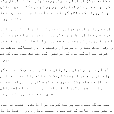
سکتے، لیکن آپ اپنی کارڈیوویسکولر صحت کا خیال رکھ
کر اپنے خطرے کو نمایاں طور پر کم کر سکتے ہیں۔ ہائی
بلڈ پریشر کو منظم کرنا سب سے اہم قدم ہے جو آپ اٹھا
سکتے ہیں۔
اپنے ہیلتھ کیئر فراہم کنندہ کے ساتھ کام کریں تاکہ
ادویات، غذا اور طرز زندگی میں تبدیلیوں کے ذریعے آپ
کے بلڈ پریشر کو صحت مند حد میں رکھا جا سکے۔ باقاعدہ
ورزش، صحت مند وزن برقرار رکھنا، اور تمباکو نوشی نہ
کرنا سب آپ کے خون کی برتنوں کی حفاظت میں مدد کرتے
ہیں۔
اگر آپ کے پاس کوئی جینیاتی حالت ہے جو آپ کے خطرے کو
بڑھاتی ہے، تو امیجنگ ٹیسٹ کے ساتھ باقاعدہ نگرانی
مسائل کو جلد پکڑنے میں مدد کر سکتی ہے۔ زیادہ خطرے
والے کچھ لوگوں کو ڈسیکشن ہونے سے پہلے احتیاطی
سرجری سے فائدہ ہو سکتا ہے۔
ایسی سرگرمیوں سے پرہیز کریں جو اچانک، انتہائی بلڈ
پریشر میں اضافہ کرتی ہیں، جیسے بھاری وزن اٹھانا یا