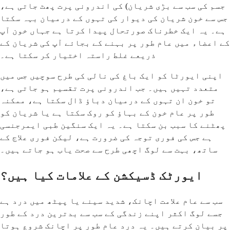
جسم کی سب سے بڑی شریان) کی اندرونی پرت پھٹ جاتی ہے،
جس سے خون شریان کی دیوار کی تہوں کے درمیان بہہ سکتا
ہے۔ یہ ایک خطرناک صورتحال پیدا کرتا ہے جہاں خون آپ
کے اعضاء میں عام طور پر بہنے کے بجائے آپ کی شریان کے
ذریعے غلط راستہ اختیار کر سکتا ہے۔
اپنی ایورٹا کو ایک باغ کی نالی کی طرح سوچیں جس میں
متعدد تہیں ہیں۔ جب اندرونی پرت تقسیم ہو جاتی ہے،
تو خون ان تہوں کے درمیان دباؤ ڈال سکتا ہے، ممکنہ
طور پر عام خون کے بہاؤ کو روک سکتا ہے یا شریان کو
پھٹنے کا سبب بن سکتا ہے۔ یہ ایک سنگین طبی ایمرجنسی
ہے جس کی فوری توجہ کی ضرورت ہے، لیکن فوری علاج کے
ساتھ، بہت سے لوگ اچھی طرح سے صحت یاب ہو جاتے ہیں۔
ایورٹک ڈسیکشن کے علامات کیا ہیں؟
سب سے عام علامت اچانک، شدید سینے یا پیٹھ میں درد ہے
جسے لوگ اکثر اپنے زندگی کے سب سے بدترین درد کے طور
پر بیان کرتے ہیں۔ یہ درد عام طور پر اچانک شروع ہوتا