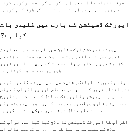
محرک منشیات کا استعمال۔ اگر آپ کو سخت سرگرمی کرنے
کی ضرورت ہے، تو آہستہ آہستہ اس کی طرف کام کریں۔
ایورٹک ڈسیکشن کے بارے میں کلیدی بات
کیا ہے؟
ایورٹک ڈسیکشن ایک سنگین طبی ایمرجنسی ہے، لیکن
فوری علاج کے ساتھ، بہت سے لوگ عام، صحت مند زندگی
گزارتے ہیں۔ کلیدی بات علامات کو پہچاننا اور فوری
طور پر مدد حاصل کرنا ہے۔
یاد رکھیں کہ اچانک، شدید سینے یا پیٹھ کا درد کبھی
نظر انداز نہیں کرنا چاہیے، خاص طور پر اگر آپ کے پاس
ہائی بلڈ پریشر یا ایورٹک مسائل کا خاندانی تاریخ
ہے۔ اپنی فطری جبلت پر بھروسہ کریں اور ایمرجنسی کی
مدد کے لیے کال کرنے میں ہچکچاہٹ نہ کریں۔
اگر آپ کا ایورٹک ڈسیکشن کا علاج کیا گیا ہے، تو آپ کے
علاج کے منصوبے پر عمل کرنا اور باقاعدہ فالو اپ