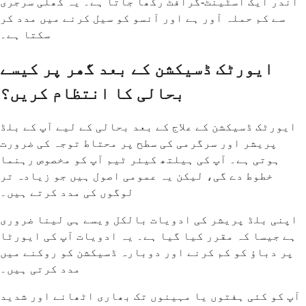
اندر ایک اسٹینٹ-گرافٹ رکھا جاتا ہے۔ یہ کھلی سرجری
سے کم حملہ آور ہے اور آنسو کو سیل کرنے میں مدد کر
سکتا ہے۔
ایورٹک ڈسیکشن کے بعد گھر پر کیسے
بحالی کا انتظام کریں؟
ایورٹک ڈسیکشن کے علاج کے بعد بحالی کے لیے آپ کے بلڈ
پریشر اور سرگرمی کی سطح پر محتاط توجہ کی ضرورت
ہوتی ہے۔ آپ کی ہیلتھ کیئر ٹیم آپ کو مخصوص رہنما
خطوط دے گی، لیکن یہ عمومی اصول ہیں جو زیادہ تر
لوگوں کی مدد کرتے ہیں۔
اپنی بلڈ پریشر کی ادویات بالکل ویسے ہی لینا ضروری
ہے جیسا کہ مقرر کیا گیا ہے۔ یہ ادویات آپ کی ایورٹا
پر دباؤ کو کم کرنے اور دوبارہ ڈسیکشن کو روکنے میں
مدد کرتی ہیں۔
آپ کو کئی ہفتوں یا مہینوں تک بھاری اٹھانے اور شدید