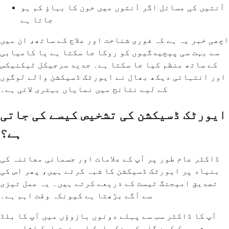
آنتیں کی مسائل اگر آنتوں میں خون کا بہاؤ کم ہو
جاتا ہے
اچھی خبر یہ ہے کہ فوری شناخت اور علاج کے ساتھ، ان میں
سے بہت سی پیچیدگیوں کو روکا جا سکتا ہے یا کامیابی
کے ساتھ منظم کیا جا سکتا ہے۔ جدید سرجیکل ٹیکنیکس
اور انتہائی دیکھ بھال نے ایورٹک ڈسیکشن والے لوگوں
کے لیے نتائج میں نمایاں بہتری لائی ہے۔
ایورٹک ڈسیکشن کی تشخیص کیسے کی جاتی
ہے؟
ڈاکٹر عام طور پر آپ کے علامات اور جسمانی معائنہ کی
بنیاد پر ایورٹک ڈسیکشن کا شبہ کرتے ہیں، پھر اس کی
تصدیق امیجنگ ٹیسٹ کے ذریعے کرتے ہیں۔ یہ عمل تیزی
سے آگے بڑھتا ہے کیونکہ وقت اہم ہے۔
آپ کا ڈاکٹر سب سے پہلے دونوں بازوؤں میں آپ کا بلڈ
پریشر چیک کرے گا، کیونکہ ایک اہم فرق ایک اشارہ ہو