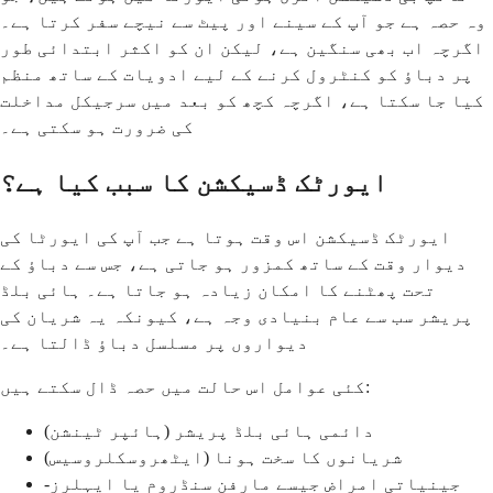
وہ حصہ ہے جو آپ کے سینے اور پیٹ سے نیچے سفر کرتا ہے۔
اگرچہ اب بھی سنگین ہے، لیکن ان کو اکثر ابتدائی طور
پر دباؤ کو کنٹرول کرنے کے لیے ادویات کے ساتھ منظم
کیا جا سکتا ہے، اگرچہ کچھ کو بعد میں سرجیکل مداخلت
کی ضرورت ہو سکتی ہے۔
ایورٹک ڈسیکشن کا سبب کیا ہے؟
ایورٹک ڈسیکشن اس وقت ہوتا ہے جب آپ کی ایورٹا کی
دیوار وقت کے ساتھ کمزور ہو جاتی ہے، جس سے دباؤ کے
تحت پھٹنے کا امکان زیادہ ہو جاتا ہے۔ ہائی بلڈ
پریشر سب سے عام بنیادی وجہ ہے، کیونکہ یہ شریان کی
دیواروں پر مسلسل دباؤ ڈالتا ہے۔
کئی عوامل اس حالت میں حصہ ڈال سکتے ہیں:
دائمی ہائی بلڈ پریشر (ہائپر ٹینشن)
شریانوں کا سخت ہونا (ایٹھروسکلروسیس)
جینیاتی امراض جیسے مارفن سنڈروم یا ایہلرز-