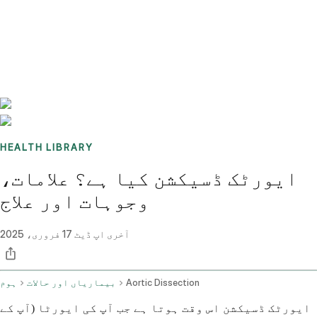
Benchmarks
Stories
FAQ
Sign up / Log in
HEALTH LIBRARY
ایورٹک ڈسیکشن کیا ہے؟ علامات،
وجوہات اور علاج
آخری اپ ڈیٹ
17 فروری، 2025
Aortic Dissection
بیماریاں اور حالات
ہوم
ایورٹک ڈسیکشن اس وقت ہوتا ہے جب آپ کی ایورٹا (آپ کے