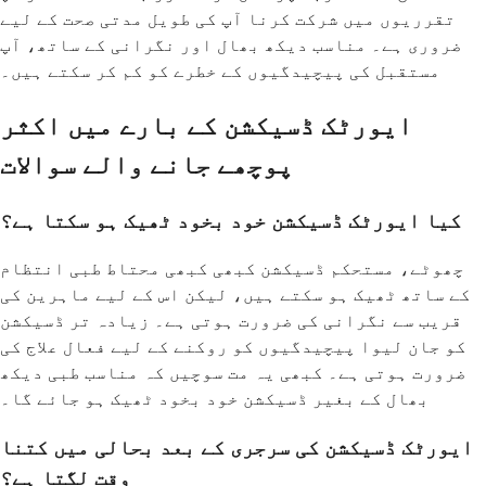
تقرریوں میں شرکت کرنا آپ کی طویل مدتی صحت کے لیے
ضروری ہے۔ مناسب دیکھ بھال اور نگرانی کے ساتھ، آپ
مستقبل کی پیچیدگیوں کے خطرے کو کم کر سکتے ہیں۔
ایورٹک ڈسیکشن کے بارے میں اکثر
پوچھے جانے والے سوالات
کیا ایورٹک ڈسیکشن خود بخود ٹھیک ہو سکتا ہے؟
چھوٹے، مستحکم ڈسیکشن کبھی کبھی محتاط طبی انتظام
کے ساتھ ٹھیک ہو سکتے ہیں، لیکن اس کے لیے ماہرین کی
قریب سے نگرانی کی ضرورت ہوتی ہے۔ زیادہ تر ڈسیکشن
کو جان لیوا پیچیدگیوں کو روکنے کے لیے فعال علاج کی
ضرورت ہوتی ہے۔ کبھی یہ مت سوچیں کہ مناسب طبی دیکھ
بھال کے بغیر ڈسیکشن خود بخود ٹھیک ہو جائے گا۔
ایورٹک ڈسیکشن کی سرجری کے بعد بحالی میں کتنا
وقت لگتا ہے؟