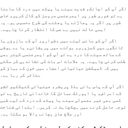
اگر آپ کو اچانک، شدید سینے یا پیٹھ میں درد کا سامنا
ہے تو فوری طور پر ایمرجنسی سروسز کو کال کریں، خاص
طور پر اگر یہ پھاڑنے یا پھٹنے کی طرح محسوس ہو۔ یہ
ایسی حالت نہیں ہے جس کا انتظار کرنا چاہیے۔
اگر آپ کو سانس لینے میں دشواری، آپ کے بازوؤں یا
ٹانگوں میں کمزوری، بولنے میں پریشانی، یا بے ہوشی
کے ساتھ سینے کا درد ہے تو آپ کو ایمرجنسی کیئر بھی
طلب کرنی چاہیے۔ یہ علامات اس بات کی نشاندہی کر سکتی
ہیں کہ ڈسیکشن حیاتیاتی اعضاء میں خون کے بہاؤ کو
متاثر کر رہا ہے۔
اگر آپ کے پاس ہائی بلڈ پریشر، جینیاتی کنیکٹیو ٹشو
کے امراض، یا ایورٹک مسائل کا خاندانی تاریخ ہے تو
کسی بھی غیر معمولی سینے یا پیٹھ کے درد کے لیے طبی
توجہ حاصل کرنے میں ہچکچاہٹ نہ کریں۔ ابتدائی شناخت
اور علاج جان بچانے والا ہو سکتا ہے۔