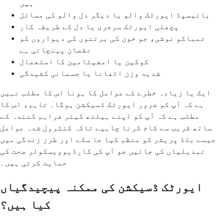
ہیں
بائیسپڈ ایورٹک والو یا دیگر دل والو کی مسائل
پچھلی ایورٹک سرجری یا دل کے طریقہ کار
تمباکو نوشی، جو خون کی برتنوں کی دیواروں کو
نقصان پہنچاتی ہے
کوکین یا امفیٹامین کا استعمال
شدید وزن اٹھانا یا جسمانی کشیدگی
ایک یا زیادہ خطرے کے عوامل کا ہونا اس کا مطلب نہیں
ہے کہ آپ کو ضرور ایورٹک ڈسیکشن ہوگا۔ تاہم، اس کا
مطلب ہے کہ آپ کو اپنے ہیلتھ کیئر فراہم کنندہ کے
ساتھ قریب سے کام کرنا چاہیے تاکہ کنٹرول شدہ عوامل
جیسے بلڈ پریشر کو منظم کیا جا سکے اور طرز زندگی میں
تبدیلیاں کی جائیں جو آپ کی کارڈیوویسکولر صحت کی
حمایت کرتی ہیں۔
ایورٹک ڈسیکشن کی ممکنہ پیچیدگیاں
کیا ہیں؟