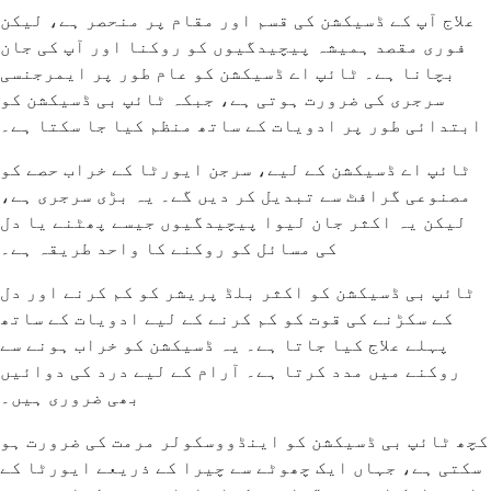
علاج آپ کے ڈسیکشن کی قسم اور مقام پر منحصر ہے، لیکن
فوری مقصد ہمیشہ پیچیدگیوں کو روکنا اور آپ کی جان
بچانا ہے۔ ٹائپ اے ڈسیکشن کو عام طور پر ایمرجنسی
سرجری کی ضرورت ہوتی ہے، جبکہ ٹائپ بی ڈسیکشن کو
ابتدائی طور پر ادویات کے ساتھ منظم کیا جا سکتا ہے۔
ٹائپ اے ڈسیکشن کے لیے، سرجن ایورٹا کے خراب حصے کو
مصنوعی گرافٹ سے تبدیل کر دیں گے۔ یہ بڑی سرجری ہے،
لیکن یہ اکثر جان لیوا پیچیدگیوں جیسے پھٹنے یا دل
کی مسائل کو روکنے کا واحد طریقہ ہے۔
ٹائپ بی ڈسیکشن کو اکثر بلڈ پریشر کو کم کرنے اور دل
کے سکڑنے کی قوت کو کم کرنے کے لیے ادویات کے ساتھ
پہلے علاج کیا جاتا ہے۔ یہ ڈسیکشن کو خراب ہونے سے
روکنے میں مدد کرتا ہے۔ آرام کے لیے درد کی دوائیں
بھی ضروری ہیں۔
کچھ ٹائپ بی ڈسیکشن کو اینڈووسکولر مرمت کی ضرورت ہو
سکتی ہے، جہاں ایک چھوٹے سے چیرا کے ذریعے ایورٹا کے