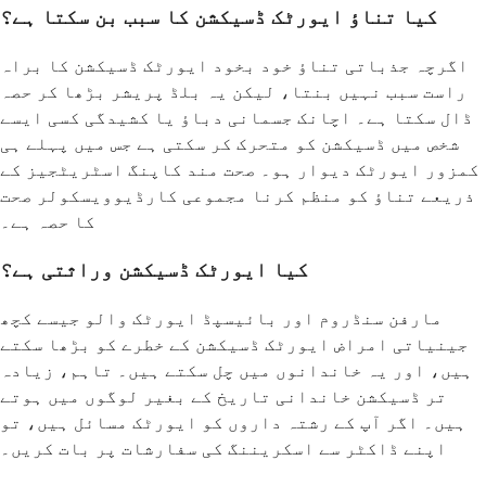
کیا تناؤ ایورٹک ڈسیکشن کا سبب بن سکتا ہے؟
اگرچہ جذباتی تناؤ خود بخود ایورٹک ڈسیکشن کا براہ
راست سبب نہیں بنتا، لیکن یہ بلڈ پریشر بڑھا کر حصہ
ڈال سکتا ہے۔ اچانک جسمانی دباؤ یا کشیدگی کسی ایسے
شخص میں ڈسیکشن کو متحرک کر سکتی ہے جس میں پہلے ہی
کمزور ایورٹک دیوار ہو۔ صحت مند کاپنگ اسٹریٹجیز کے
ذریعے تناؤ کو منظم کرنا مجموعی کارڈیوویسکولر صحت
کا حصہ ہے۔
کیا ایورٹک ڈسیکشن وراثتی ہے؟
مارفن سنڈروم اور بائیسپڈ ایورٹک والو جیسے کچھ
جینیاتی امراض ایورٹک ڈسیکشن کے خطرے کو بڑھا سکتے
ہیں، اور یہ خاندانوں میں چل سکتے ہیں۔ تاہم، زیادہ
تر ڈسیکشن خاندانی تاریخ کے بغیر لوگوں میں ہوتے
ہیں۔ اگر آپ کے رشتہ داروں کو ایورٹک مسائل ہیں، تو
اپنے ڈاکٹر سے اسکریننگ کی سفارشات پر بات کریں۔