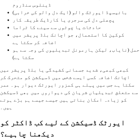
ڈینلوس سنڈروم
بائیسپڈ ایورٹک والو (ایک دل والو کی خرابی)
پچھلی دل کی سرجری یا کارڈیک طریقہ کار
حادثات یا چوٹوں سے سینے کا ٹراما
کوکین کا استعمال، جو اچانک بلڈ پریشر میں
اضافہ کر سکتا ہے
حمل (نایاب، لیکن ہارمونل تبدیلیوں کی وجہ سے ہو
سکتا ہے)
کبھی کبھی، شدید جسمانی کشیدگی یا بلڈ پریشر میں
اچانک اضافہ کسی ایسے شخص میں ڈسیکشن کو متحرک کر
سکتا ہے جس میں پہلے ہی کمزور ایورٹک دیوار ہو۔ عمر
سے متعلق تبدیلیاں شریان کی دیواروں میں بھی ڈسیکشن
کو زیادہ امکان بناتی ہیں جیسے جیسے ہم بڑے ہوتے
ہیں۔
ایورٹک ڈسیکشن کے لیے کب ڈاکٹر کو
دیکھنا چاہیے؟