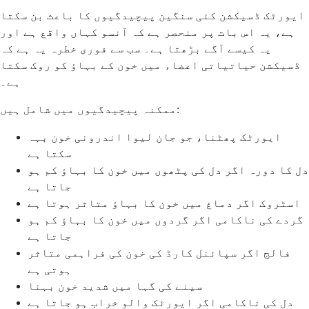
ایورٹک ڈسیکشن کئی سنگین پیچیدگیوں کا باعث بن سکتا
ہے، یہ اس بات پر منحصر ہے کہ آنسو کہاں واقع ہے اور
یہ کیسے آگے بڑھتا ہے۔ سب سے فوری خطرہ یہ ہے کہ
ڈسیکشن حیاتیاتی اعضاء میں خون کے بہاؤ کو روک سکتا
ہے۔
ممکنہ پیچیدگیوں میں شامل ہیں:
ایورٹک پھٹنا، جو جان لیوا اندرونی خون بہہ
سکتا ہے
دل کا دورہ اگر دل کی پٹھوں میں خون کا بہاؤ کم ہو
جاتا ہے
اسٹروک اگر دماغ میں خون کا بہاؤ متاثر ہوتا ہے
گردے کی ناکامی اگر گردوں میں خون کا بہاؤ کم ہو
جاتا ہے
فالج اگر سپائنل کارڈ کی خون کی فراہمی متاثر
ہوتی ہے
سینے کی گہا میں شدید خون بہنا
دل کی ناکامی اگر ایورٹک والو خراب ہو جاتا ہے