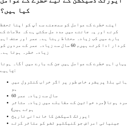
ایورٹک ڈسیکشن کے لیے خطرے کے عوامل
کیا ہیں؟
اپنے خطرے کے عوامل کو سمجھنے سے آپ کو اپنا تحفظ
کرنے اور یہ جاننے میں مدد مل سکتی ہے کہ علامات کے
بارے میں کب زیادہ محتاط رہنا ہے۔ عمر اور صنف اہم
کردار ادا کرتے ہیں، 60 سال سے زیادہ عمر کے مردوں کو
زیادہ خطرہ ہوتا ہے۔
یہاں اہم خطرے کے عوامل ہیں جن کے بارے میں آگاہ ہونا
چاہیے:
ہائی بلڈ پریشر، خاص طور پر اگر خراب کنٹرول میں
ہو
60 سال سے زیادہ عمر
مرد ہونا (مرد خواتین کے مقابلے میں زیادہ متاثر
ہوتے ہیں)
ایورٹک ڈسیکشن کا خاندانی تاریخ
جینیاتی امراض جو کنیکٹیو ٹشو کو متاثر کرتے