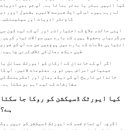
کیا انہیں بہتر یا بدتر بناتا ہے۔ آپ جو بھی ادویات
لے رہے ہیں، اس کی ایک فہرست لائیں، بشمول اوور دی
کاؤنٹر ادویات اور سپلیمنٹس۔
اپنی حالت، علاج کے اختیارات، اور آپ کے لیے کون سی
سرگرمیاں محفوظ ہیں، کے بارے میں سوالات تیار کریں۔
انتباہی علامات کے بارے میں پوچھیں جن سے آپ کو فوری
طبی دیکھ بھال کی تلاش کرنی چاہیے۔
اگر آپ کے خاندان کے ارکان کو ایورٹک مسائل یا
جینیاتی امراض ہیں تو وہ معلومات لائیں۔ آپ کا
خاندانی تاریخ آپ کی دیکھ بھال اور اسکریننگ کی
سفارشات کے لیے اہم ہو سکتا ہے۔
کیا ایورٹک ڈسیکشن کو روکا جا سکتا
ہے؟
اگرچہ آپ تمام قسم کے ایورٹک ڈسیکشن کو نہیں روک