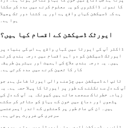
کا نمونہ ڈاکٹروں کو یہ معلوم کرنے میں مدد کر سکتا
ہے کہ ڈسیکشن کہاں واقع ہے اور یہ کتنا دور تک پھیلا
ہوا ہے۔
ایورٹک ڈسیکشن کے اقسام کیا ہیں؟
ڈاکٹر آپ کی ایورٹا میں کہاں واقع ہے اس کی بنیاد پر
ایورٹک ڈسیکشن کو دو اہم اقسام میں درجہ بندی کرتے
ہیں۔ یہ درجہ بندی علاج کی اہمیت اور بہترین طریقہ
کار کا تعین کرنے میں مدد کرتی ہے۔
ٹائپ اے ڈسیکشن میں چڑھنے والی ایورٹا شامل ہے، جو
آپ کے دل سے نکلنے کے طور پر ایورٹا کا پہلا حصہ ہے۔ یہ
زیادہ خطرناک سمجھے جاتے ہیں کیونکہ یہ آپ کے دل کی
پٹھوں اور دماغ میں خون کے بہاؤ کو متاثر کر سکتے
ہیں۔ ان کی عام طور پر گھنٹوں کے اندر ایمرجنسی
سرجری کی ضرورت ہوتی ہے۔
ٹائپ بی ڈسیکشن اتری ہوئی ایورٹا میں ہوتے ہیں، جو