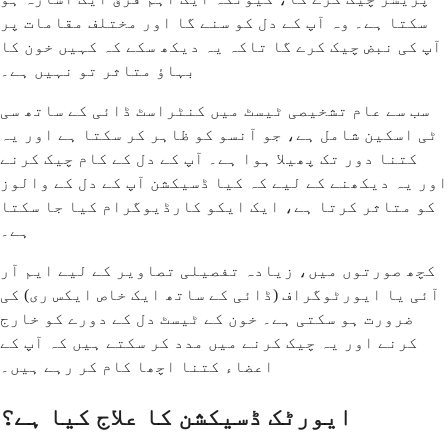
سکتا ہے۔ وہ آپ کے دل کو سنے گا اور مختلف مقامات پر
آپ کی نبض چیک کرے گا تاکہ یہ دیکھ سکے کہ کہیں خون کا
بہاؤ متاثر تو نہیں ہے۔
سب سے عام تشخیصی ٹیسٹ میں کنٹراسٹ ڈائی کے ساتھ سی
ٹی اسکین شامل ہے، جو آنسو کو ظاہر کر سکتا ہے اور یہ
کتنا دور تک پھیلا ہوا ہے۔ آپ کے دل کے کام چیک کرنے
اور یہ دیکھنے کے لیے کہ کیا ڈسیکشن آپ کے دل کے والوز
کو متاثر کرتا ہے، ایک ایکو کارڈیوگرام کیا جا سکتا
ہے۔
کچھ صورتوں میں، زیادہ تفصیلی تصاویر کے لیے ایم آر
آئی یا ایورٹوگراف (ڈائی کے ساتھ ایک خاص ایکس ری) کی
ضرورت ہو سکتی ہے۔ خون کے ٹیسٹ دل کے دورے کو خارج
کرنے اور یہ چیک کرنے میں مدد کر سکتے ہیں کہ آپ کے
اعضاء کتنا اچھا کام کر رہے ہیں۔
ایورٹک ڈسیکشن کا علاج کیا ہے؟