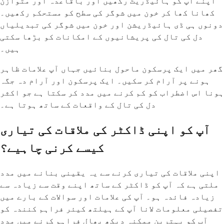
اپنے آپ کو ہائیڈریٹ رکھیں اور باقاعدہ اور متوازن
کھانا کھا کر خون میں شوگر کی سطح کو مستحکم رکھیں۔
دونوں ہی ڈی ہائیڈریشن اور خون میں شوگر کی تبدیلیاں
دل کی تال کی پریشانیوں کے امکانات کو بڑھا سکتی
ہیں۔
گھر میں ایک پرسکون ماحول بنائیں جہاں آپ علامات ظاہر
ہونے پر آرام کر سکیں۔ ایک پرسکون اور آرام دہ جگہ
ہونا اس اضطراب کو کم کرنے میں مدد کر سکتا ہے جو اکثر
دل کی تال کے واقعات کے ساتھ ہوتا ہے۔
آپ کو اپنی ڈاکٹر کی ملاقات کی تیاری
کیسے کرنی چاہیے؟
اپنی ملاقات کی تیاری کرنے سے یہ یقینی بنانے میں مدد
ملتی ہے کہ آپ کو ڈاکٹر کے ساتھ اپنے وقت سے زیادہ سے
زیادہ فائدہ ہو۔ آپ کی علامات اور سوالات کے بارے میں
تفصیلی معلومات لانا آپ کے ہیلتھ کیئر فراہم کنندہ کو
آپ کو بہترین ممکنہ دیکھ بھال فراہم کرنے میں مدد