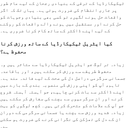
ٹیکیکارڈیا کے ترقی کے بنیادی رجحان کے لیے عام طور
پر جاری انتظام کی ضرورت ہوتی ہے۔ یہاں تک کہ اگر
واقعات حل ہونے لگیں، تو کسی بھی بنیادی وجوہات کو
حل کرنے اور مستقبل میں ہونے والے واقعات کو روکنے
کے لیے اپنے ڈاکٹر کے ساتھ کام کرنا ضروری ہے۔
کیا ایٹریل ٹیکیکارڈیا کے ساتھ ورزش کرنا
محفوظ ہے؟
زیادہ تر لوگ جو ایٹریل ٹیکیکارڈیا سے متاثر ہیں وہ
محفوظ طریقے سے ورزش کر سکتے ہیں، اور باقاعدہ
جسمانی سرگرمی دراصل دل کی صحت کے لیے فائدہ مند ہے۔
تاہم، آپ کو اپنی ورزش کی منصوبہ بندی کے بارے میں
اپنے ڈاکٹر سے بات کرنی چاہیے، جو آہستہ آہستہ شروع
کرنے اور ان سرگرمیوں سے بچنے کی سفارش کر سکتے ہیں
جو آپ کے علامات کو متحرک کرتی ہیں۔ کچھ لوگوں کو بہت
زیادہ شدید ورزش سے بچنے یا جسمانی سرگرمی کے دوران
ان کے دل کی تھڑکن کی نگرانی کرنے کی ضرورت ہو سکتی
ہے۔