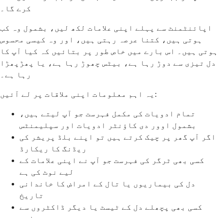
کرے گا۔
اپائنٹمنٹ سے پہلے اپنی علامات لکھ لیں، بشمول وہ کب
ہوتی ہیں، کتنا عرصہ رہتی ہیں، اور وہ کیسی محسوس
ہوتی ہیں۔ اس بارے میں خاص طور پر بتائیں کہ کیا آپ کا
دل تیزی سے دوڑ رہا ہے، بیٹس چھوڑ رہا ہے، یا پھڑپھڑا
رہا ہے۔
یہ اہم معلومات اپنی ملاقات پر لے آئیں:
تمام ادویات کی مکمل فہرست جو آپ لیتے ہیں،
بشمول اوور دی کاؤنٹر ادویات اور سپلیمنٹس
اگر آپ گھر پر چیک کرتے ہیں تو اپنے بلڈ پریشر کی
ریڈنگ کا ریکارڈ
کسی بھی ٹرگر کی فہرست جو آپ نے اپنی علامات کے
لیے نوٹ کی ہے
دل کی بیماریوں یا تال کے امراض کا خاندانی
تاریخ
کسی بھی پچھلے دل کے ٹیسٹ یا دیگر ڈاکٹروں سے