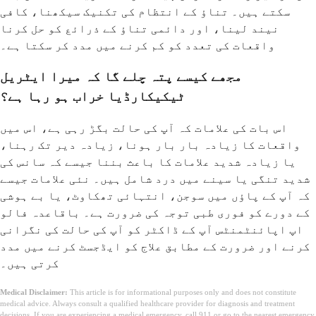
سکتے ہیں۔ تناؤ کے انتظام کی تکنیک سیکھنا، کافی
نیند لینا، اور دائمی تناؤ کے ذرائع کو حل کرنا
واقعات کی تعدد کو کم کرنے میں مدد کر سکتا ہے۔
مجھے کیسے پتہ چلے گا کہ میرا ایٹریل
ٹیکیکارڈیا خراب ہو رہا ہے؟
اس بات کی علامات کہ آپ کی حالت بگڑ رہی ہے، اس میں
واقعات کا زیادہ بار بار ہونا، زیادہ دیر تک رہنا،
یا زیادہ شدید علامات کا باعث بننا جیسے کہ سانس کی
شدید تنگی یا سینے میں درد شامل ہیں۔ نئی علامات جیسے
کہ آپ کے پاؤں میں سوجن، انتہائی تھکاوٹ، یا بے ہوشی
کے دورے کو فوری طبی توجہ کی ضرورت ہے۔ باقاعدہ فالو
اپ اپائنٹمنٹس آپ کے ڈاکٹر کو آپ کی حالت کی نگرانی
کرنے اور ضرورت کے مطابق علاج کو ایڈجسٹ کرنے میں مدد
کرتی ہیں۔
Medical Disclaimer:
This article is for informational purposes only and does not constitute
medical advice. Always consult a qualified healthcare provider for diagnosis and treatment
decisions. If you are experiencing a medical emergency, call 911 or go to the nearest emergency