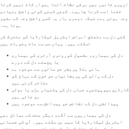
اوپری خانوں میں برقی نظام اتنا ہموار کام نہیں کرتا
جتنا اسے کرنا چاہیے۔ کبھی کبھی کوئی واضح بنیادی
وجہ ہوتی ہے، جبکہ دوسری بار یہ کسی واضح وجہ کے بغیر
ہوتا ہے۔
کئی دل سے متعلق امراض ایٹریل ٹیکارڈیا کو متحرک کر
سکتے ہیں۔ یہاں سب سے عام وجوہات ہیں:
دل کی بیماری، بشمول کورونری آرٹری کی بیماری
یا پچھلے دل کے دورے
ہائی بلڈ پریشر جو سالوں سے موجود ہے
دل کے والو کی پریشانیاں جو خون کے بہاؤ کو
متاثر کرتی ہیں
کارڈیومیوپیتھی، جہاں دل کی پٹھیاں بڑی یا موٹی
ہو جاتی ہیں
پیدائشی دل کے نقائص جو پیدائش سے موجود ہیں
دل کی بیماریوں سے آگے، دیگر صحت کے مسائل بھی
ایٹریل ٹیکارڈیا کا سبب بن سکتے ہیں۔ آپ کی جسمانی
صحت آپ کے دل کے تال کو آپ کے اندازے سے زیادہ متاثر