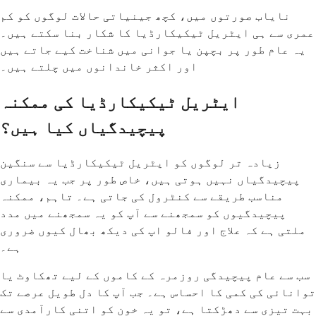
نایاب صورتوں میں، کچھ جینیاتی حالات لوگوں کو کم
عمری سے ہی ایٹریل ٹیکیکارڈیا کا شکار بنا سکتے ہیں۔
یہ عام طور پر بچپن یا جوانی میں شناخت کیے جاتے ہیں
اور اکثر خاندانوں میں چلتے ہیں۔
ایٹریل ٹیکیکارڈیا کی ممکنہ
پیچیدگیاں کیا ہیں؟
زیادہ تر لوگوں کو ایٹریل ٹیکیکارڈیا سے سنگین
پیچیدگیاں نہیں ہوتی ہیں، خاص طور پر جب یہ بیماری
مناسب طریقے سے کنٹرول کی جاتی ہے۔ تاہم، ممکنہ
پیچیدگیوں کو سمجھنے سے آپ کو یہ سمجھنے میں مدد
ملتی ہے کہ علاج اور فالو اپ کی دیکھ بھال کیوں ضروری
ہے۔
سب سے عام پیچیدگی روزمرہ کے کاموں کے لیے تھکاوٹ یا
توانائی کی کمی کا احساس ہے۔ جب آپ کا دل طویل عرصے تک
بہت تیزی سے دھڑکتا ہے، تو یہ خون کو اتنی کارآمدی سے