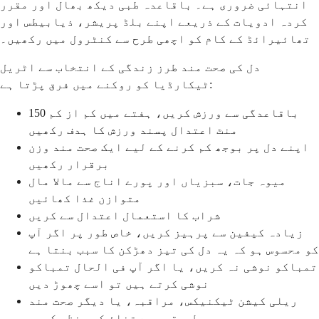
انتہائی ضروری ہے۔ باقاعدہ طبی دیکھ بھال اور مقرر
کردہ ادویات کے ذریعے اپنے بلڈ پریشر، ذیابیطس اور
تھائیرائڈ کے کام کو اچھی طرح سے کنٹرول میں رکھیں۔
دل کی صحت مند طرز زندگی کے انتخاب سے اٹریل
ٹیکارڈیا کو روکنے میں فرق پڑتا ہے:
باقاعدگی سے ورزش کریں، ہفتے میں کم از کم 150
منٹ اعتدال پسند ورزش کا ہدف رکھیں
اپنے دل پر بوجھ کم کرنے کے لیے ایک صحت مند وزن
برقرار رکھیں
میوہ جات، سبزیاں اور پورے اناج سے مالا مال
متوازن غذا کھائیں
شراب کا استعمال اعتدال سے کریں
زیادہ کیفین سے پرہیز کریں، خاص طور پر اگر آپ
کو محسوس ہو کہ یہ دل کی تیز دھڑکن کا سبب بنتا ہے
تمباکو نوشی نہ کریں، یا اگر آپ فی الحال تمباکو
نوشی کرتے ہیں تو اسے چھوڑ دیں
ریلی کیشن ٹیکنیکس، مراقبہ، یا دیگر صحت مند
طریقوں سے تناؤ کو منظم کریں