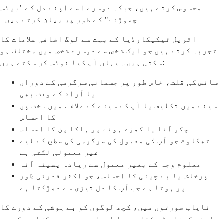
محسوس کرتے ہیں، جبکہ دوسرے اسے اپنے دل کے "بیٹس
چھوڑنے" کے طور پر بیان کرتے ہیں۔
اٹریل ٹیکیکارڈیا کے بہت سے لوگ اضافی علامات کا
تجربہ کرتے ہیں جو ایک شخص سے دوسرے شخص میں مختلف ہو
سکتی ہیں۔ یہاں آپ کیا نوٹس کر سکتے ہیں:
سانس کی قلت، خاص طور پر جسمانی سرگرمی کے دوران
یا آرام کے وقت بھی
سینے میں تکلیف یا آپ کے سینے کے علاقے میں سخت پن
کا احساس
چکر آنا یا کھڑے ہونے پر ہلکا پن کا احساس
تھکاوٹ جو آپ کی معمول کی سرگرمی کی سطح کے لیے
غیر معمولی لگتی ہے
معلوم وجہ کے بغیر معمول سے زیادہ پسینہ آنا
پرخاش یا بے چینی کا احساس، جو اکثر قدرتی طور
پر ہوتا ہے جب آپ کا دل تیزی سے دھڑکتا ہے
نایاب صورتوں میں، کچھ لوگوں کو بے ہوشی کے دورے کا
سامنا کرنا پڑ سکتا ہے یا ایسا محسوس ہو سکتا ہے کہ وہ