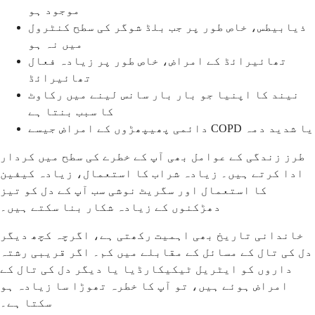
موجود ہو
ذیابیطس، خاص طور پر جب بلڈ شوگر کی سطح کنٹرول
میں نہ ہو
تھائیرائڈ کے امراض، خاص طور پر زیادہ فعال
تھائیرائڈ
نیند کا اپنیا جو بار بار سانس لینے میں رکاوٹ
کا سبب بنتا ہے
دائمی پھیپھڑوں کے امراض جیسے COPD یا شدید دمہ
طرز زندگی کے عوامل بھی آپ کے خطرے کی سطح میں کردار
ادا کرتے ہیں۔ زیادہ شراب کا استعمال، زیادہ کیفین
کا استعمال اور سگریٹ نوشی سب آپ کے دل کو تیز
دھڑکنوں کے زیادہ شکار بنا سکتے ہیں۔
خاندانی تاریخ بھی اہمیت رکھتی ہے، اگرچہ کچھ دیگر
دل کی تال کے مسائل کے مقابلے میں کم۔ اگر قریبی رشتہ
داروں کو ایٹریل ٹیکیکارڈیا یا دیگر دل کی تال کے
امراض ہوئے ہیں، تو آپ کا خطرہ تھوڑا سا زیادہ ہو
سکتا ہے۔