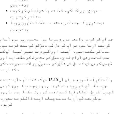
ہوتے ہیں
دھیان دیں کہ کچھ کھانے یا شراب آپ کو کیسے
متاثر کرتی ہے
نوٹ کریں کہ جسمانی مشقت سے علامات کیوں پیدا
ہوتی ہیں
جب آپ کو کوئی واقعہ شروع ہوتا ہوا محسوس ہو تو، آسان
طریقے آزمائیں جو آپ کی دل کی دھڑکن کو سست کرنے میں
مدد کر سکتے ہیں۔ آہستہ اور گہری سانسیں لینا آپ کے
جسم کے قدرتی آرام کے ردعمل کو متحرک کر سکتا ہے اور
کبھی کبھی آپ کے دل کی تال کو معمول پر لانے میں مدد کر
سکتا ہے۔
والسالوا مانور، جہاں آپ 10-15 سیکنڈ کے لیے آہستہ سے
جیسے کہ آپ کو پیٹ صاف کرنا ہو، نیچے دبائیں، کبھی
کبھی اٹریل ٹیکارڈیا کے واقعے کو روک سکتا ہے۔ تاہم،
اس طریقے کو آزماتے سے پہلے اپنے ڈاکٹر سے مشورہ
کریں۔