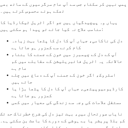
پمپ نہیں کر سکتا، جس سے آپ عام سرگرمیوں کے ساتھ بھی
تھکے ہوئے محسوس کرتے ہیں۔
یہاں وہ پیچیدگیاں ہیں جو اگر اٹریل ٹیکارڈیا کا
مناسب علاج نہ کیا جائے تو پیدا ہو سکتی ہیں:
دل کی ناکامی، جہاں آپ کا دل کا پٹھا بہت زیادہ
کام کرنے سے کمزور ہو جاتا ہے
آپ کے دل کے چیمبرز میں خون کے جمنے کا بننا،
حالانکہ یہ اٹریل فائبریلیشن کے مقابلے میں کم
عام ہے
اسٹروک، اگر خون کے جمنے آپ کے دماغ میں چلے
جاتے ہیں
کارڈیومیوپیتھی، جہاں آپ کا دل کا پٹھا بڑا یا
کمزور ہو جاتا ہے
مستقل علامات کی وجہ سے زندگی کی معیار میں کمی
نایاب صورتحال میں، بہت تیز دل کی شرح خطرناک حد تک
کم بلڈ پریشر یا بے ہوشی کے دورے کا باعث بن سکتی ہے۔
یہ ان لوگوں میں زیادہ ہونے کا امکان ہے جن کو پہلے سے