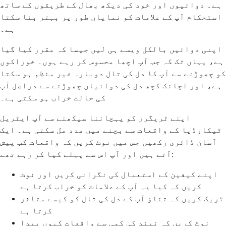
ہے۔ دوائیوں اور خود کی دیکھ بھال کے طریقوں کے ساتھ
استحکام آپ کے علامات کو نمایاں طور پر بہتر بنا سکتا
ہے۔
اپنی دوائیں بالکل ویسے ہی لیں جیسا کہ مقرر کیا گیا
ہے، یہاں تک کہ جب آپ اچھا محسوس کر رہے ہوں۔ خوراکوں
کو چھوڑنے سے آپ کا دل کی تال دوبارہ غیر منظم ہو سکتا
ہے، اور اچانک کچھ دل کی دوائیاں چھوڑنے سے دراصل آپ
کی حالت خراب ہو سکتی ہے۔
اپنے ٹریگرز کو پہچاننا سیکھنے سے آپ ایٹریل
ٹیکارڈیا کے واقعات سے بچنے میں مدد مل سکتی ہے۔ ایک
آسان ڈائری رکھیں جس میں نوٹ کریں کہ واقعات کب پیش
آتے ہیں اور آپ اس سے پہلے کیا کر رہے تھے:
اپنے کیفین کے استعمال کی نگرانی کریں اور نوٹ
کریں کہ کیا یہ آپ کے علامات کو خراب کرتا ہے
ٹریک کریں کہ تناؤ آپ کے دل کی تال کو کیسے متاثر
کرتا ہے
نوٹ کریں کہ نیند کی کمی سے واقعات کیوں پیدا