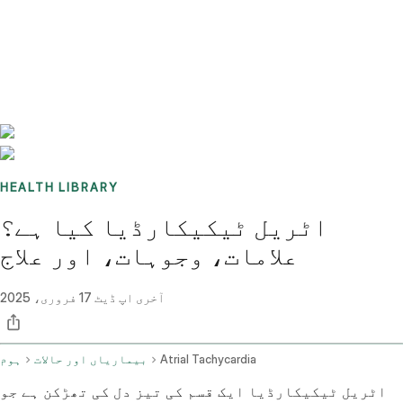
Benchmarks
Stories
FAQ
Sign up / Log in
HEALTH LIBRARY
اٹریل ٹیکیکارڈیا کیا ہے؟
علامات، وجوہات، اور علاج
آخری اپ ڈیٹ
17 فروری، 2025
Atrial Tachycardia
بیماریاں اور حالات
ہوم
اٹریل ٹیکیکارڈیا ایک قسم کی تیز دل کی تھڑکن ہے جو