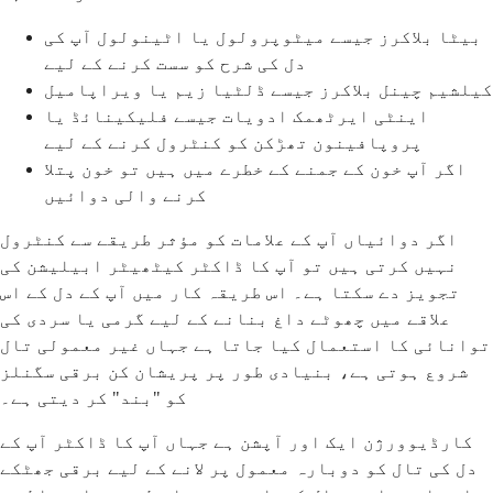
بیٹا بلاکرز جیسے میٹوپرولول یا اٹینولول آپ کی
دل کی شرح کو سست کرنے کے لیے
کیلشیم چینل بلاکرز جیسے ڈلٹیا زیم یا ویراپامیل
اینٹی ایرٹھمک ادویات جیسے فلیکینائڈ یا
پروپافینون تھڑکن کو کنٹرول کرنے کے لیے
اگر آپ خون کے جمنے کے خطرے میں ہیں تو خون پتلا
کرنے والی دوائیں
اگر دوائیاں آپ کے علامات کو مؤثر طریقے سے کنٹرول
نہیں کرتی ہیں تو آپ کا ڈاکٹر کیٹھیٹر ابیلیشن کی
تجویز دے سکتا ہے۔ اس طریقہ کار میں آپ کے دل کے اس
علاقے میں چھوٹے داغ بنانے کے لیے گرمی یا سردی کی
توانائی کا استعمال کیا جاتا ہے جہاں غیر معمولی تال
شروع ہوتی ہے، بنیادی طور پر پریشان کن برقی سگنلز
کو "بند" کر دیتی ہے۔
کارڈیوورژن ایک اور آپشن ہے جہاں آپ کا ڈاکٹر آپ کے
دل کی تال کو دوبارہ معمول پر لانے کے لیے برقی جھٹکے