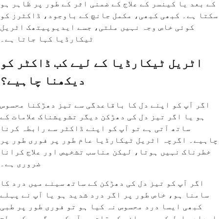
کے بعد یا کینسر کے علاج کے ضمنی اثر کے طور پر ظاہر ہو
سکتا ہے۔ کبھی کبھی، مکمل جانچ کے باوجود، ڈاکٹرز کو
کوئی خاص وجہ نہیں ملتی، جسے ایدیوپیتھک اٹریل
ٹیکارڈیا کہا جاتا ہے۔
اٹریل ٹیکارڈیا کے لیے کب ڈاکٹر کو
دیکھنا چاہیے؟
اگر آپ کو اپنے دل کا باقاعدگی سے تیز دھڑکنا محسوس
ہو یا اگر تیز دل کی دھڑکن دیگر تشویشناک علامات کے
ساتھ آتی ہے تو آپ کو اپنے ڈاکٹر سے رابطہ کرنا
چاہیے۔ اگرچہ اٹریل ٹیکارڈیا عام طور پر فوری طور پر
خطرناک نہیں ہوتا، لیکن مناسب تشخیص اور علاج کرانا
ضروری ہے۔
اگر آپ کو تیز دل کی دھڑکن کے ساتھ سینے میں درد کا
سامنا ہو، خاص طور پر اگر درد شدید ہو یا آپ نے پہلے
کبھی ایسا درد محسوس نہ کیا ہو تو فوری طور پر طبی
امداد حاصل کریں۔ سانس کی قلت جو آپ کی سرگرمی کی سطح