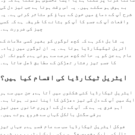
بے ہوش ہو سکتے ہیں۔ یہ اس وقت ہوتا ہے جب تیز دل کی
شرح آپ کے دماغ میں خون کے بہاؤ کو متاثر کرتی ہے۔ یہ
واقعات آپ کے جسم کا آپ کو بتانے کا طریقہ ہے کہ کسی
چیز کی ضرورت ہے۔
یہ قابل ذکر ہے کہ کچھ لوگوں کو بغیر کسی علامات کے
اٹریل ٹیکیکارڈیا ہوتا ہے۔ یہ ان لوگوں میں زیادہ
عام ہے جن کو یہ حالت کچھ عرصے سے ہوئی ہے، کیونکہ ان
کا جسم تیز رفتار تھڑکن کے مطابق ڈھل جاتا ہے۔
ایٹریل ٹیکارڈیا کی اقسام کیا ہیں؟
ایٹریل ٹیکارڈیا کئی شکلوں میں آتا ہے، جن میں سے ہر
ایک میں آپ کے دل کی تیز دھڑکن کا اپنا نمونہ ہوتا ہے۔
اہم فرق یہ ہے کہ آپ کے دل کے اوپری خانوں میں تیز
برقی سگنل بالکل کہاں سے شروع ہوتے ہیں۔
فوکل ایٹریل ٹیکارڈیا سب سے عام قسم ہے، جہاں تیز
تال کسی ایک مخصوص جگہ سے کسی ایک ایٹریم میں شروع