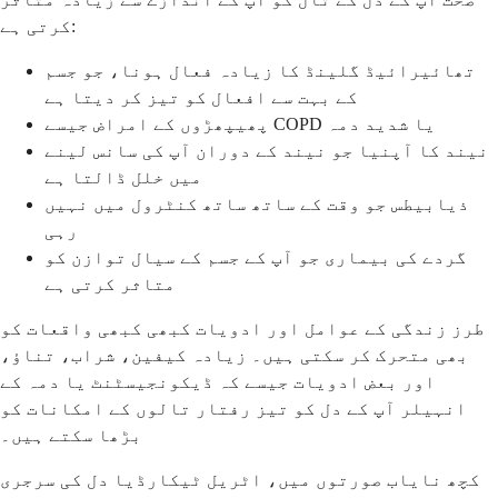
کرتی ہے:
تھائیرائیڈ گلینڈ کا زیادہ فعال ہونا، جو جسم
کے بہت سے افعال کو تیز کر دیتا ہے
پھیپھڑوں کے امراض جیسے COPD یا شدید دمہ
نیند کا آپنیا جو نیند کے دوران آپ کی سانس لینے
میں خلل ڈالتا ہے
ذیابیطس جو وقت کے ساتھ ساتھ کنٹرول میں نہیں
رہی
گردے کی بیماری جو آپ کے جسم کے سیال توازن کو
متاثر کرتی ہے
طرز زندگی کے عوامل اور ادویات کبھی کبھی واقعات کو
بھی متحرک کر سکتی ہیں۔ زیادہ کیفین، شراب، تناؤ،
اور بعض ادویات جیسے کہ ڈیکونجیسٹنٹ یا دمہ کے
انہیلر آپ کے دل کو تیز رفتار تالوں کے امکانات کو
بڑھا سکتے ہیں۔
کچھ نایاب صورتوں میں، اٹریل ٹیکارڈیا دل کی سرجری