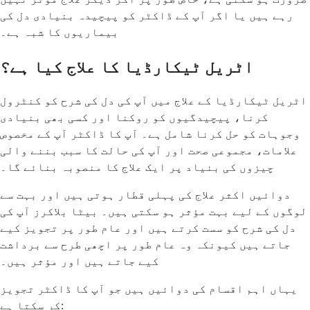
رہے ہیں یا اگر آپ کے ڈاکٹر کو پیچیدہ بنیادی دل کی
بیماریوں کا شبہ ہے۔
اٹریل ٹیکارڈیا کا علاج کیا ہے؟
اٹریل ٹیکارڈیا کے علاج میں آپ کی دل کی شرح کو کنٹرول
کرنا، پیچیدگیوں کو روکنا اور کسی بھی بنیادی
وجوہات کو حل کرنا شامل ہے۔ آپ کا ڈاکٹر آپ کے مخصوص
علامات، مجموعی صحت اور آپ کی حالت کا سبب بننے والی
چیزوں کی بنیاد پر ایک علاج کا منصوبہ بنائے گا۔
دوائیں اکثر علاج کی پہلی قطار ہوتی ہیں اور بہت سے
لوگوں کے لیے بہت مؤثر ہو سکتی ہیں۔ بیٹا بلاکرز آپ کی
دل کی شرح کو سست کرتے ہیں اور عام طور پر تجویز کیے
جاتے ہیں کیونکہ وہ عام طور پر اچھی طرح سے برداشت
کیے جاتے ہیں اور مؤثر ہیں۔
یہاں اہم اقسام کی دوائیں ہیں جو آپ کا ڈاکٹر تجویز
کر سکتا ہے: