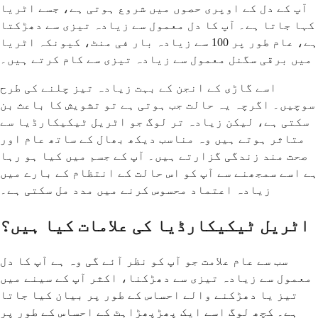
آپ کے دل کے اوپری حصوں میں شروع ہوتی ہے، جسے اٹریا
کہا جاتا ہے۔ آپ کا دل معمول سے زیادہ تیزی سے دھڑکتا
ہے، عام طور پر 100 سے زیادہ بار فی منٹ، کیونکہ اٹریا
میں برقی سگنل معمول سے زیادہ تیزی سے کام کرتے ہیں۔
اسے گاڑی کے انجن کے بہت زیادہ تیز چلنے کی طرح
سوچیں۔ اگرچہ یہ حالت جب ہوتی ہے تو تشویش کا باعث بن
سکتی ہے، لیکن زیادہ تر لوگ جو اٹریل ٹیکیکارڈیا سے
متاثر ہوتے ہیں وہ مناسب دیکھ بھال کے ساتھ عام اور
صحت مند زندگی گزارتے ہیں۔ آپ کے جسم میں کیا ہو رہا
ہے اسے سمجھنے سے آپ کو اس حالت کے انتظام کے بارے میں
زیادہ اعتماد محسوس کرنے میں مدد مل سکتی ہے۔
اٹریل ٹیکیکارڈیا کی علامات کیا ہیں؟
سب سے عام علامت جو آپ کو نظر آئے گی وہ ہے آپ کا دل
معمول سے زیادہ تیزی سے دھڑکنا، اکثر آپ کے سینے میں
تیز یا دھڑکنے والے احساس کے طور پر بیان کیا جاتا
ہے۔ کچھ لوگ اسے ایک پھڑپھڑاہٹ کے احساس کے طور پر