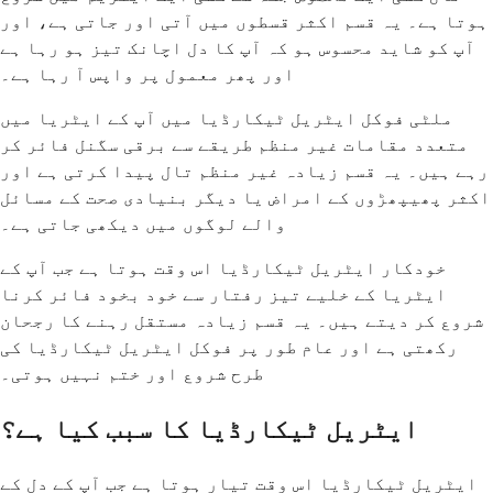
ہوتا ہے۔ یہ قسم اکثر قسطوں میں آتی اور جاتی ہے، اور
آپ کو شاید محسوس ہو کہ آپ کا دل اچانک تیز ہو رہا ہے
اور پھر معمول پر واپس آ رہا ہے۔
ملٹی فوکل ایٹریل ٹیکارڈیا میں آپ کے ایٹریا میں
متعدد مقامات غیر منظم طریقے سے برقی سگنل فائر کر
رہے ہیں۔ یہ قسم زیادہ غیر منظم تال پیدا کرتی ہے اور
اکثر پھیپھڑوں کے امراض یا دیگر بنیادی صحت کے مسائل
والے لوگوں میں دیکھی جاتی ہے۔
خودکار ایٹریل ٹیکارڈیا اس وقت ہوتا ہے جب آپ کے
ایٹریا کے خلیے تیز رفتار سے خود بخود فائر کرنا
شروع کر دیتے ہیں۔ یہ قسم زیادہ مستقل رہنے کا رجحان
رکھتی ہے اور عام طور پر فوکل ایٹریل ٹیکارڈیا کی
طرح شروع اور ختم نہیں ہوتی۔
ایٹریل ٹیکارڈیا کا سبب کیا ہے؟
ایٹریل ٹیکارڈیا اس وقت تیار ہوتا ہے جب آپ کے دل کے