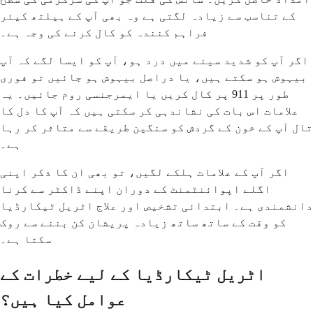
کے تناسب سے زیادہ لگتی ہے وہ بھی آپ کے ہیلتھ کیئر
فراہم کنندہ کو کال کرنے کی وجہ ہے۔
اگر آپ کو شدید سینے میں درد ہو، آپ کو ایسا لگے کہ آپ
بیہوش ہو سکتے ہیں، یا دراصل بیہوش ہو جائیں تو فوری
طور پر 911 پر کال کریں یا ایمرجنسی روم جائیں۔ یہ
علامات اس بات کی نشاندہی کر سکتی ہیں کہ آپ کا دل کا
تال آپ کے خون کے گردش کو سنگین طریقے سے متاثر کر رہا
ہے۔
اگر آپ کے علامات ہلکے لگیں، تو بھی ان کا ذکر اپنی
اگلے اپوائنٹمنٹ کے دوران اپنے ڈاکٹر سے کرنا
دانشمندی ہے۔ ابتدائی تشخیص اور علاج اٹریل ٹیکارڈیا
کو وقت کے ساتھ ساتھ زیادہ پریشان کن بننے سے روک
سکتا ہے۔
اٹریل ٹیکارڈیا کے لیے خطرات کے
عوامل کیا ہیں؟