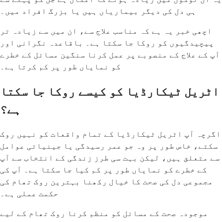
ہی دل کی دیگر بیماریاں ہیں یا بزرگ افراد میں۔
اچھی خبر یہ ہے کہ مناسب علاج سے، ان میں سے زیادہ تر
پیچیدگیوں کو روکا جا سکتا ہے۔ باقاعدہ نگرانی اور
آپ کے علاج کے منصوبے پر عمل کرنا سنگین مسائل کے خطرے
کو نمایاں طور پر کم کرتا ہے۔
اٹریل ٹیکارڈیا کو کیسے روکا جا سکتا
ہے؟
اگرچہ آپ اٹریل ٹیکارڈیا کے تمام واقعات کو نہیں روک
سکتے، خاص طور پر وہ جو عمر رسیدگی یا جینیاتی عوامل
سے متعلق ہیں، لیکن بہت سی طرز زندگی کے انتخاب سے آپ
کے خطرے کو نمایاں طور پر کم کیا جا سکتا ہے۔ آپ کی
مجموعی دل کی صحت کا خیال رکھنا بہترین روک تھام کی
حکمت عملی ہے۔
موجودہ صحت کے مسائل کو منظم کرنا روک تھام کے لیے