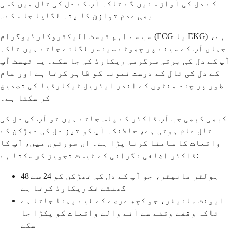
کے دل کی آواز سنیں گے تاکہ آپ کے دل کی تال میں کسی
بھی عدم توازن کا پتہ لگایا جا سکے۔
سب سے اہم ٹیسٹ الیکٹروکارڈیوگرام (ECG یا EKG) ہے،
جہاں آپ کے سینے پر چھوٹے سینسر لگائے جاتے ہیں تاکہ
آپ کے دل کی برقی سرگرمی ریکارڈ کی جا سکے۔ یہ ٹیسٹ آپ
کے دل کی تال کے درست نمونہ کو ظاہر کرتا ہے اور عام
طور پر چند منٹوں کے اندر ایٹریل ٹیکارڈیا کی تصدیق
کر سکتا ہے۔
کبھی کبھی جب آپ ڈاکٹر کے پاس جاتے ہیں تو آپ کی دل کی
تال عام ہوتی ہے، حالانکہ آپ کو تیز دل کی دھڑکن کے
واقعات کا سامنا کرنا پڑا ہے۔ ان صورتوں میں، آپ کا
ڈاکٹر اضافی نگرانی کے ٹیسٹ تجویز کر سکتا ہے:
ہولٹر مانیٹر، جو آپ کے دل کی تھڑکن کو 24 سے 48
گھنٹے تک ریکارڈ کرتا ہے
ایونٹ مانیٹر، جو کچھ عرصے کے لیے پہنا جاتا ہے
تاکہ وقفے وقفے سے آنے والے واقعات کو پکڑا جا
سکے