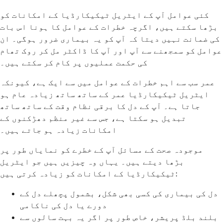
کئی عوامل آپ کے ایٹریل ٹیکیکارڈیا کے امکانات کو
بڑھا سکتے ہیں، اگرچہ خطرات کے عوامل کا ہونا اس بات
کی ضمانت نہیں دیتا کہ آپ کو یہ بیماری ضرور ہوگی۔ ان
عوامل کو سمجھنے سے آپ اور آپ کا ڈاکٹر مل کر روک تھام
کی حکمت عملیوں پر کام کر سکتے ہیں۔
عمر سب سے اہم خطرات کے عوامل میں سے ایک ہے، کیونکہ
ایٹریل ٹیکیکارڈیا عمر کے ساتھ ساتھ زیادہ عام ہو
جاتا ہے۔ آپ کے دل کا برقی نظام وقت کے ساتھ ساتھ
تبدیل ہو سکتا ہے، جس سے غیر منظم دھڑکنوں کے
امکانات زیادہ ہو جاتے ہیں۔
موجودہ صحت کے مسائل آپ کے خطرے کو نمایاں طور پر
بڑھا دیتے ہیں۔ یہاں وہ چیزیں ہیں جو ایٹریل
ٹیکیکارڈیا کے امکانات کو زیادہ کرتی ہیں:
دل کی بیماری کی کسی بھی شکل، بشمول پچھلے دل کے
دورے یا دل کی ناکامی
بلند بلڈ پریشر، خاص طور پر اگر یہ بہت سالوں سے