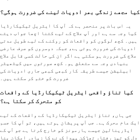
کیا مجھے زندگی بھر ادویات لینے کی ضرورت ہوگی؟
یہ اس بات پر منحصر ہے کہ آپ کا ایٹریل ٹیکیکارڈیا
کیا وجہ سے ہے اور آپ علاج کے لیے کتنا اچھا جواب دیتے
ہیں۔ کچھ لوگوں کو واقعات کو روکنے کے لیے طویل مدتی
ادویات کی ضرورت ہوتی ہے، جبکہ دوسروں کو صرف عارضی
علاج کی ضرورت ہو سکتی ہے اگر ان کی حالت کسی قابل علاج
بنیادی وجہ سے متعلق ہو۔ کچھ صورتوں میں کیٹھیٹر
ابیلیشن جیسے طریقہ کار کبھی کبھی جاری ادویات کی
ضرورت کو ختم کر سکتے ہیں۔
کیا تناؤ واقعی ایٹریل ٹیکیکارڈیا کے واقعات
کو متحرک کر سکتا ہے؟
جی ہاں، تناؤ ایٹریل ٹیکیکارڈیا کے واقعات کے لیے
ایک عام محرک ہے۔ جب آپ پریشان ہوتے ہیں، تو آپ کا جسم
ایڈرینالین جیسے ہارمونز کو خارج کرتا ہے جو آپ کے
دل کو تیز رفتار تھڑکن پیدا کرنے کا زیادہ امکان بنا