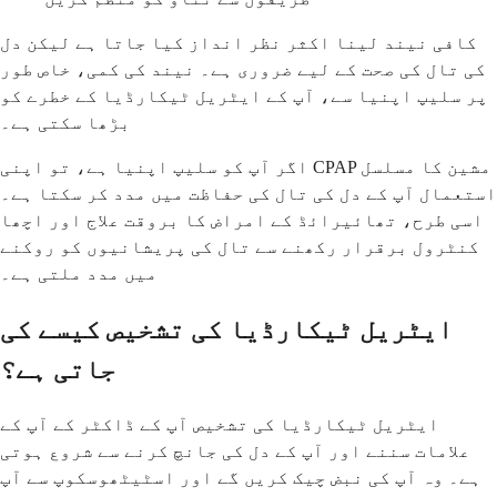
کافی نیند لینا اکثر نظر انداز کیا جاتا ہے لیکن دل
کی تال کی صحت کے لیے ضروری ہے۔ نیند کی کمی، خاص طور
پر سلیپ اپنیا سے، آپ کے ایٹریل ٹیکارڈیا کے خطرے کو
بڑھا سکتی ہے۔
اگر آپ کو سلیپ اپنیا ہے، تو اپنی CPAP مشین کا مسلسل
استعمال آپ کے دل کی تال کی حفاظت میں مدد کر سکتا ہے۔
اسی طرح، تھائیرائڈ کے امراض کا بروقت علاج اور اچھا
کنٹرول برقرار رکھنے سے تال کی پریشانیوں کو روکنے
میں مدد ملتی ہے۔
ایٹریل ٹیکارڈیا کی تشخیص کیسے کی
جاتی ہے؟
ایٹریل ٹیکارڈیا کی تشخیص آپ کے ڈاکٹر کے آپ کے
علامات سننے اور آپ کے دل کی جانچ کرنے سے شروع ہوتی
ہے۔ وہ آپ کی نبض چیک کریں گے اور اسٹیٹھوسکوپ سے آپ