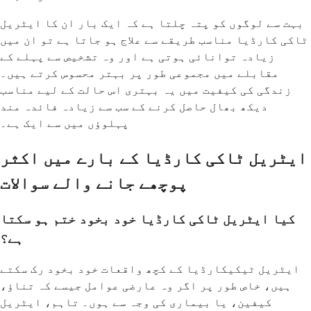
بہت سے لوگوں کو پتہ چلتا ہے کہ ایک بار ان کا ایٹریل
ٹاکی کارڈیا مناسب طریقے سے علاج ہو جاتا ہے تو ان میں
زیادہ توانائی ہوتی ہے اور وہ تشخیص سے پہلے کے
مقابلے میں مجموعی طور پر بہتر محسوس کرتے ہیں۔
زندگی کی کیفیت میں یہ بہتری اس حالت کے لیے مناسب
دیکھ بھال حاصل کرنے کے سب سے زیادہ فائدہ مند
پہلوؤں میں سے ایک ہے۔
ایٹریل ٹاکی کارڈیا کے بارے میں اکثر
پوچھے جانے والے سوالات
کیا ایٹریل ٹاکی کارڈیا خود بخود ختم ہو سکتا
ہے؟
ایٹریل ٹیکیکارڈیا کے کچھ واقعات خود بخود رک سکتے
ہیں، خاص طور پر اگر وہ عارضی عوامل جیسے کہ تناؤ،
کیفین، یا بیماری کی وجہ سے ہوں۔ تاہم، ایٹریل