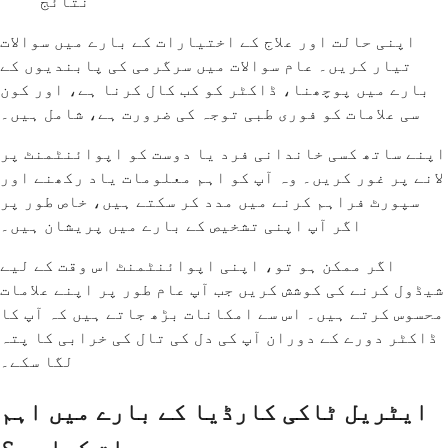
نتائج
اپنی حالت اور علاج کے اختیارات کے بارے میں سوالات
تیار کریں۔ عام سوالات میں سرگرمی کی پابندیوں کے
بارے میں پوچھنا، ڈاکٹر کو کب کال کرنا ہے، اور کون
سی علامات کو فوری طبی توجہ کی ضرورت ہے، شامل ہیں۔
اپنے ساتھ کسی خاندانی فرد یا دوست کو اپوائنٹمنٹ پر
لانے پر غور کریں۔ وہ آپ کو اہم معلومات یاد رکھنے اور
سپورٹ فراہم کرنے میں مدد کر سکتے ہیں، خاص طور پر
اگر آپ اپنی تشخیص کے بارے میں پریشان ہیں۔
اگر ممکن ہو تو، اپنی اپوائنٹمنٹ اس وقت کے لیے
شیڈول کرنے کی کوشش کریں جب آپ عام طور پر اپنے علامات
محسوس کرتے ہیں۔ اس سے امکانات بڑھ جاتے ہیں کہ آپ کا
ڈاکٹر دورے کے دوران آپ کی دل کی تال کی خرابی کا پتہ
لگا سکے۔
ایٹریل ٹاکی کارڈیا کے بارے میں اہم
بات کیا ہے؟