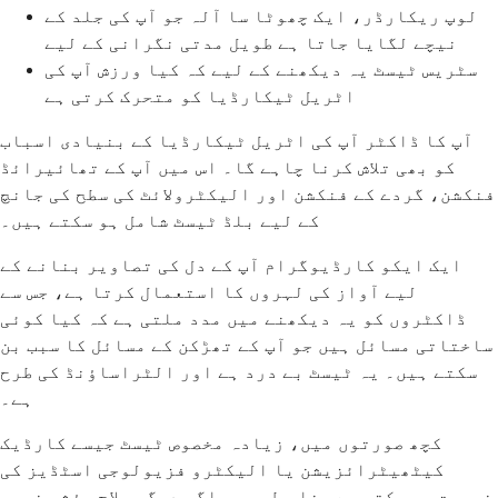
لوپ ریکارڈر، ایک چھوٹا سا آلہ جو آپ کی جلد کے
نیچے لگایا جاتا ہے طویل مدتی نگرانی کے لیے
سٹریس ٹیسٹ یہ دیکھنے کے لیے کہ کیا ورزش آپ کی
اٹریل ٹیکارڈیا کو متحرک کرتی ہے
آپ کا ڈاکٹر آپ کی اٹریل ٹیکارڈیا کے بنیادی اسباب
کو بھی تلاش کرنا چاہے گا۔ اس میں آپ کے تھائیرائڈ
فنکشن، گردے کے فنکشن اور الیکٹرولائٹ کی سطح کی جانچ
کے لیے بلڈ ٹیسٹ شامل ہو سکتے ہیں۔
ایک ایکو کارڈیوگرام آپ کے دل کی تصاویر بنانے کے
لیے آواز کی لہروں کا استعمال کرتا ہے، جس سے
ڈاکٹروں کو یہ دیکھنے میں مدد ملتی ہے کہ کیا کوئی
ساختاتی مسائل ہیں جو آپ کے تھڑکن کے مسائل کا سبب بن
سکتے ہیں۔ یہ ٹیسٹ بے درد ہے اور الٹراساؤنڈ کی طرح
ہے۔
کچھ صورتوں میں، زیادہ مخصوص ٹیسٹ جیسے کارڈیک
کیٹھیٹرائزیشن یا الیکٹرو فزیولوجی اسٹڈیز کی
ضرورت ہو سکتی ہے، خاص طور پر اگر دیگر علاج مؤثر نہیں