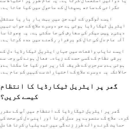
یا دوائیں استعمال کرتا ہے۔ یہ عام طور پر احتیاط سے
نگرانی کے ساتھ ہسپتال کے ماحول میں کیا جاتا ہے۔
ایسے لوگوں کے لیے جن میں بہت بار بار یا مستقل
ایٹریل ٹیکارڈیا ہوتی ہے جو دوسرے علاج کے جواب نہیں
دیتی، پیس میکر کی سفارش کی جا سکتی ہے۔ یہ چھوٹا سا
آلہ عام دل کی تال کو برقرار رکھنے میں مدد کرتا ہے۔
ایسے نایاب واقعات میں جہاں ایٹریل ٹیکارڈیا دل کے
برقی نظام کے کسی حصے کے زیادہ فعال ہونے کی وجہ سے
ہوتی ہے، سرجری کے طریقہ کار پر غور کیا جا سکتا ہے،
حالانکہ یہ دوسرے علاج کے اختیارات سے کہیں کم عام ہے۔
گھر پر ایٹریل ٹیکارڈیا کا انتظام
کیسے کریں؟
گھر پر ایٹریل ٹیکارڈیا کے انتظام میں آپ کے مقرر
کردہ علاج کے منصوبے پر عمل کرنا اور اپنی دل کی صحت کی
حمایت کرنے والے طرز زندگی میں تبدیلیاں کرنا شامل