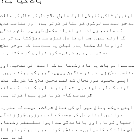
ایٹریل ٹاکی کارڈیا ایک قابلِ علاج دل کی تال کی حالت
ہے جو بہت سے لوگوں کو متاثر کرتی ہے، اور مناسب علاج
کے ساتھ، زیادہ تر افراد مکمل طور پر عام زندگی
گزارتے ہیں۔ جب آپ کا دل تیزی سے دھڑکتا ہے تو یہ
ڈراونا لگ سکتا ہے، لیکن یہ سمجھنا کہ موثر علاج
دستیاب ہیں، ذہنی سکون فراہم کر سکتا ہے۔
سب سے اہم بات یہ یاد رکھنا ہے کہ ابتدائی تشخیص اور
مناسب علاج زیادہ تر سنگین پیچیدگیوں کو روکتے ہیں۔
اپنی مخصوص صورتحال کے لیے صحیح علاج کا طریقہ تلاش
کرنے کے لیے اپنے ہیلتھ کیئر فراہم کنندہ کے ساتھ
قریب سے کام کرنا فرق پیدا کرتا ہے۔
اپنی دیکھ بھال میں آپ کی فعال شرکت، جیسے کہ مقررہ
دوائیں لینا، دل کی صحت کے لیے موزوں طرز زندگی
اختیار کرنا، اور باقاعدگی سے اپوائنٹمنٹس رکھنا،
اس حالت کو کامیابی سے منظم کرنے میں اہم کردار ادا
کرتا ہے۔