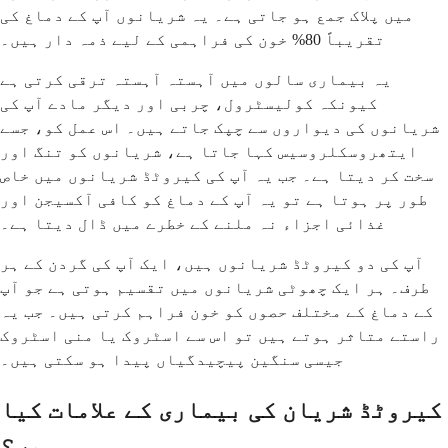
میں پلاک جمع ہو جاتی ہے۔ یہ شریانوں آپ کے دماغ کی
تقریباً 80% خون کی فراہمی کے لیے ذمہ دار ہیں۔
یہ بیماری سالوں میں آہستہ آہستہ ترقی کرتی ہے
کیونکہ کولیسٹرول، چربی اور دیگر مادے آپ کی
شریانوں کی دیواروں سے چپک جاتے ہیں۔ اس عمل کو، جسے
ایتھروسکلروسیس کہا جاتا ہے، شریانوں کو تنگ اور
سخت کر دیتا ہے۔ جب یہ آپ کی کیروٹڈ شریانوں میں خاص
طور پر ہوتا ہے تو یہ آپ کے دماغ کو کافی آکسیجن اور
غذائی اجزاء نہ ملنے کے خطرے میں ڈال دیتا ہے۔
آپ کی دو کیروٹڈ شریانوں ہیں، ایک آپ کی گردن کے ہر
طرف۔ ہر ایک چھوٹی شریانوں میں تقسیم ہوتی ہے جو آپ
کے دماغ کے مختلف حصوں کو خون فراہم کرتی ہیں۔ جب یہ
راستے متاثر ہوتے ہیں تو اس سے اسٹروک یا منی اسٹروک
جیسی سنگین پیچیدگیاں پیدا ہو سکتی ہیں۔
کیروٹڈ شریان کی بیماری کے علامات کیا
ہیں؟