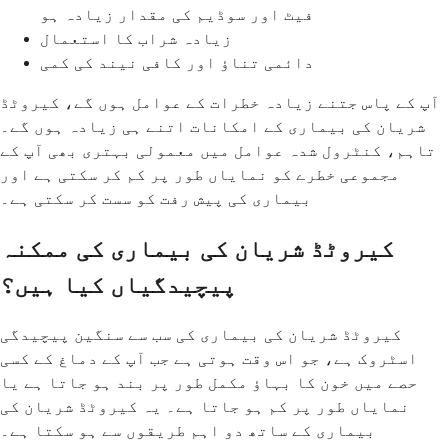
فیٹ اور سوڈیم کی مقدار زیادہ ہو
زیادہ شراب کا استعمال
دائمی تناؤ اور کافی نیند کی کمی
آپ کے پاس جتنے زیادہ خطرات کے عوامل ہوں گے، کیروٹڈ
شریان کی بیماری کے امکانات اتنے ہی زیادہ ہوں گے۔
تاہم، کنٹرول شدہ عوامل میں معمولی بہتری بھی آپ کے
مجموعی خطرے کو نمایاں طور پر کم کر سکتی ہے اور
بیماری کی پیش رفت کو سست کر سکتی ہے۔
کیروٹڈ شریان کی بیماری کی ممکنہ
پیچیدگیاں کیا ہیں؟
کیروٹڈ شریان کی بیماری کی سب سے سنگین پیچیدگی
اسٹروک ہے، جو اس وقت ہوتی ہے جب آپ کے دماغ کے کسی
حصے میں خون کا بہاؤ مکمل طور پر بند ہو جاتا ہے یا
نمایاں طور پر کم ہو جاتا ہے۔ یہ کیروٹڈ شریان کی
بیماری کے ساتھ دو اہم طریقوں سے ہو سکتا ہے۔