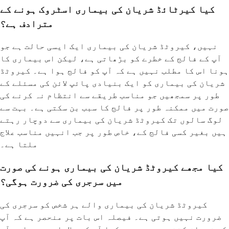
کیا کیرٹائڈ شریان کی بیماری اسٹروک ہونے کے
مترادف ہے؟
نہیں، کیروٹڈ شریان کی بیماری ایک ایسی حالت ہے جو
آپ کے فالج کے خطرے کو بڑھاتی ہے، لیکن اس بیماری کا
ہونا اس کا مطلب نہیں ہے کہ آپ کو فالج ہوا ہے۔ کیروٹڈ
شریان کی بیماری کو ایک بنیادی پائپ لائن کی مسئلے کے
طور پر سمجھیں جو مناسب طریقے سے انتظام نہ کرنے کی
صورت میں ممکنہ طور پر فالج کا سبب بن سکتی ہے۔ بہت سے
لوگ سالوں تک کیروٹڈ شریان کی بیماری سے دوچار رہتے
ہیں بغیر کسی فالج کے، خاص طور پر جب انہیں مناسب علاج
ملتا ہے۔
کیا مجھے کیروٹڈ شریان کی بیماری ہونے کی صورت
میں سرجری کی ضرورت ہوگی؟
کیروٹڈ شریان کی بیماری والے ہر شخص کو سرجری کی
ضرورت نہیں ہوتی ہے۔ فیصلہ اس بات پر منحصر ہے کہ آپ