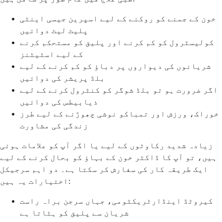
خون کے جمنے کو روکنے کے لیے اسپرین جیسی اینٹی
پلیٹ لیٹ دوائیں
کولیسٹرول کو کم کرنے اور پلیق کو مستحکم کرنے
کے لیے اسٹیٹنز
شریانوں کی دیواروں پر دباؤ کو کم کرنے کے لیے
بلڈ پریشر کی دوائیں
اگر ضرورت ہو تو بلڈ شوگر کو کنٹرول کرنے کے لیے
ذیابیطس کی دوائیں
خوراک، ورزش اور تمباکو نوشی چھوڑنے کے لیے طرز
زندگی کی مشاورت
زیادہ شدید رکاوٹوں کے لیے یا اگر آپ کو علامات ہوئی
ہیں، تو آپ کا ڈاکٹر خون کے بہاؤ کو بحال کرنے کے لیے
ایک طریقہ کار کی سفارش کر سکتا ہے۔ دو اہم سرجیکل
اختیارات یہ ہیں:
کیروٹڈ اینڈارٹریکٹومی، جہاں سرجن براہ راست
شریان سے پلیق کو ہٹاتا ہے