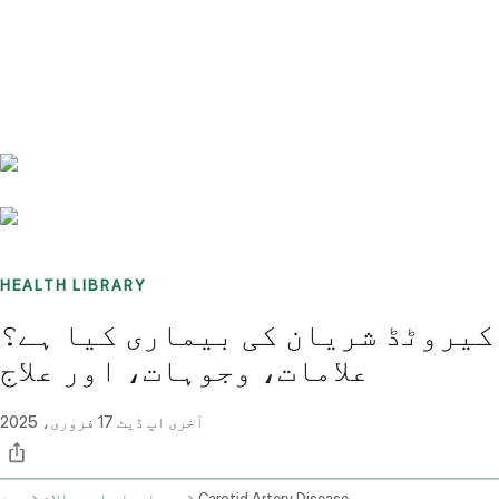
Benchmarks
Stories
FAQ
Sign up / Log in
HEALTH LIBRARY
کیروٹڈ شریان کی بیماری کیا ہے؟
علامات، وجوہات، اور علاج
آخری اپ ڈیٹ
17 فروری، 2025
Carotid Artery Disease
بیماریاں اور حالات
ہوم