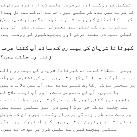
تشکیل کو روکنے اور موجودہ پلیق کے ارد گرد سوزش کو
کم کرنے میں مدد کر سکتی ہیں، جس سے اس کے مسائل پیدا
کرنے کا امکان کم ہو جاتا ہے۔ کچھ لوگوں کو شدید علاج
سے شریانوں کے تنگی میں معمولی بہتری نظر آتی ہے،
لیکن بنیادی مقصد ترقی اور پیچیدگیوں کو روکنا ہے۔
کیرٹائڈ شریان کی بیماری کے ساتھ آپ کتنا عرصہ
زندہ رہ سکتے ہیں؟
بہتر انتظام کے ساتھ کیرٹائڈ شریان کی بیماری والے
بہت سے لوگ عام زندگی گزارتے ہیں۔ آپ کی تشخیص اس بات
پر منحصر ہے کہ رکاوٹ کتنی شدید ہے، آپ میں علامات ہیں
یا نہیں، آپ کی مجموعی صحت، اور آپ اپنے علاج کے
منصوبے پر کتنی اچھی طرح عمل کرتے ہیں۔ مطالعات سے
پتہ چلتا ہے کہ جو لوگ اپنی دوائیں مسلسل لیتے ہیں
اور صحت مند طرز زندگی برقرار رکھتے ہیں، ان کے طویل
مدتی نتائج بہترین ہوتے ہیں، اکثر اسٹروک اور دیگر
سنگین پیچیدگیوں سے مکمل طور پر بچ جاتے ہیں۔