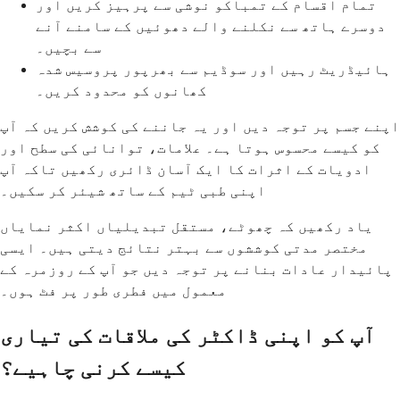
تمام اقسام کے تمباکو نوشی سے پرہیز کریں اور
دوسرے ہاتھ سے نکلنے والے دھوئیں کے سامنے آنے
سے بچیں۔
ہائیڈریٹ رہیں اور سوڈیم سے بھرپور پروسیس شدہ
کھانوں کو محدود کریں۔
اپنے جسم پر توجہ دیں اور یہ جاننے کی کوشش کریں کہ آپ
کو کیسے محسوس ہوتا ہے۔ علامات، توانائی کی سطح اور
ادویات کے اثرات کا ایک آسان ڈائری رکھیں تاکہ آپ
اپنی طبی ٹیم کے ساتھ شیئر کر سکیں۔
یاد رکھیں کہ چھوٹے، مستقل تبدیلیاں اکثر نمایاں
مختصر مدتی کوششوں سے بہتر نتائج دیتی ہیں۔ ایسی
پائیدار عادات بنانے پر توجہ دیں جو آپ کے روزمرہ کے
معمول میں فطری طور پر فٹ ہوں۔
آپ کو اپنی ڈاکٹر کی ملاقات کی تیاری
کیسے کرنی چاہیے؟