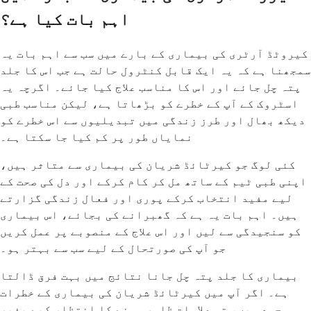
اہم بات کیا ہے؟
کیروٹڈ آرٹری کی بیماری کے بارے میں سب سے اہم بات یہ
سمجھنا ہے کہ یہ ایک قابل کنٹرول حالت ہے جب اس کا جلد
پتہ چل جائے اور اس کا مناسب علاج کیا جائے۔ اگرچہ یہ
اسٹروک کے آپ کے خطرے کو بڑھاتا ہے، لیکن مناسب طبی
دیکھ بھال اور طرز زندگی میں تبدیلیوں سے اس خطرے کو
نمایاں طور پر کم کیا جا سکتا ہے۔
کئی لوگ جو کیرٹائڈ شریان کی بیماری سے متاثر ہیں،
اپنی طبی ٹیم کے ساتھ مل کر کام کرکے اور دل کی صحت کے
لیے مفید انتخاب کرکے پوری اور فعال زندگی گزارتے
ہیں۔ اہم بات یہ ہے کہ گھبرانے کی بجائے، اس بیماری
کو سنجیدگی سے لیں اور اس علاج کے منصوبے پر عمل کریں
جو آپ کی صورتحال کے لیے سب سے بہتر ہو۔
بیماری کا جلد پتہ چل جانا نتائج میں بہت فرق ڈالتا
ہے۔ اگر آپ میں کیرٹائڈ شریان کی بیماری کے خطرات
موجود ہیں، تو علامات ظاہر ہونے کا انتظار کیے بغیر