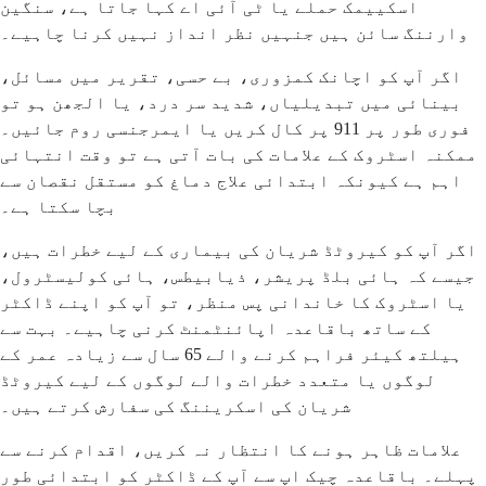
اسکییمک حملے یا ٹی آئی اے کہا جاتا ہے، سنگین
وارننگ سائن ہیں جنہیں نظر انداز نہیں کرنا چاہیے۔
اگر آپ کو اچانک کمزوری، بے حسی، تقریر میں مسائل،
بینائی میں تبدیلیاں، شدید سر درد، یا الجھن ہو تو
فوری طور پر 911 پر کال کریں یا ایمرجنسی روم جائیں۔
ممکنہ اسٹروک کے علامات کی بات آتی ہے تو وقت انتہائی
اہم ہے کیونکہ ابتدائی علاج دماغ کو مستقل نقصان سے
بچا سکتا ہے۔
اگر آپ کو کیروٹڈ شریان کی بیماری کے لیے خطرات ہیں،
جیسے کہ ہائی بلڈ پریشر، ذیابیطس، ہائی کولیسٹرول،
یا اسٹروک کا خاندانی پس منظر، تو آپ کو اپنے ڈاکٹر
کے ساتھ باقاعدہ اپائنٹمنٹ کرنی چاہیے۔ بہت سے
ہیلتھ کیئر فراہم کرنے والے 65 سال سے زیادہ عمر کے
لوگوں یا متعدد خطرات والے لوگوں کے لیے کیروٹڈ
شریان کی اسکریننگ کی سفارش کرتے ہیں۔
علامات ظاہر ہونے کا انتظار نہ کریں، اقدام کرنے سے
پہلے۔ باقاعدہ چیک اپ سے آپ کے ڈاکٹر کو ابتدائی طور