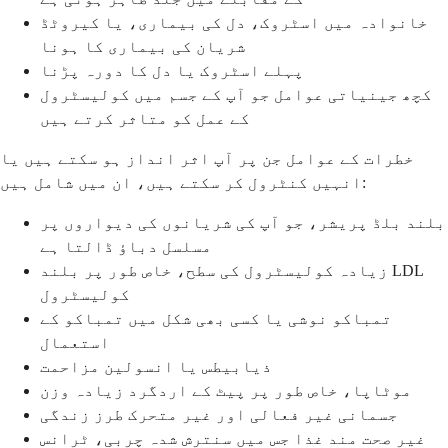
خانوادہ میں اسٹروک، دل کی بیماری، یا کیروٹڈ
شریان کی بیماری کا ہونا
پہلے اسٹروک یا دل کا دورہ پڑنا
کچھ جینیاتی عوامل جو آپ کے جسم میں کولیسٹرول
کے عمل کو متاثر کرتے ہیں
خطرات کے عوامل جن پر آپ اثر انداز ہو سکتے ہیں یا
انہیں کنٹرول کر سکتے ہیں، ان میں شامل ہیں:
بلند بلڈ پریشر، جو آپ کی شریانوں کی دیواروں پر
مسلسل دباؤ ڈالتا ہے
زیادہ کولیسٹرول کی سطح، خاص طور پر بلند LDL
کولیسٹرول
تمباکو نوشی یا کسی بھی شکل میں تمباکو کے
استعمال
ذیابیطس یا انسولین مزاحمت
موٹاپا، خاص طور پر پیٹ کے اردگرد زیادہ وزن
جسمانی غیر فعالی اور غیر متحرک طرز زندگی
غیر صحت مند غذا جس میں سنترش شدہ چربی، ٹرانس