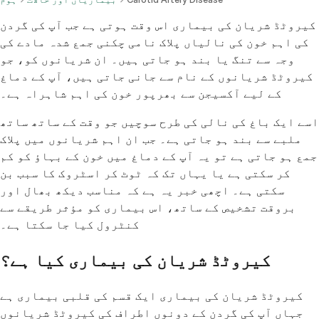
کیروٹڈ شریان کی بیماری اس وقت ہوتی ہے جب آپ کی گردن
کی اہم خون کی نالیاں پلاک نامی چکنی جمع شدہ مادے کی
وجہ سے تنگ یا بند ہو جاتی ہیں۔ ان شریانوں کو، جو
کیروٹڈ شریانوں کے نام سے جانی جاتی ہیں، آپ کے دماغ
کے لیے آکسیجن سے بھرپور خون کی اہم شاہراہ ہے۔
اسے ایک باغ کی نالی کی طرح سوچیں جو وقت کے ساتھ ساتھ
ملبے سے بند ہو جاتی ہے۔ جب ان اہم شریانوں میں پلاک
جمع ہو جاتی ہے تو یہ آپ کے دماغ میں خون کے بہاؤ کو کم
کر سکتی ہے یا یہاں تک کہ ٹوٹ کر اسٹروک کا سبب بن
سکتی ہے۔ اچھی خبر یہ ہے کہ مناسب دیکھ بھال اور
بروقت تشخیص کے ساتھ، اس بیماری کو مؤثر طریقے سے
کنٹرول کیا جا سکتا ہے۔
کیروٹڈ شریان کی بیماری کیا ہے؟
کیروٹڈ شریان کی بیماری ایک قسم کی قلبی بیماری ہے
جہاں آپ کی گردن کے دونوں اطراف کی کیروٹڈ شریانوں