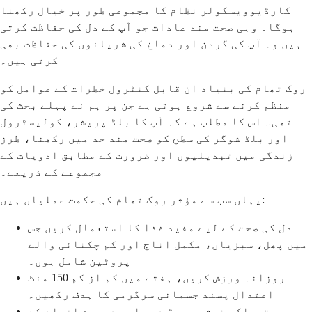
کارڈیوویسکولر نظام کا مجموعی طور پر خیال رکھنا
ہوگا۔ وہی صحت مند عادات جو آپ کے دل کی حفاظت کرتی
ہیں وہ آپ کی گردن اور دماغ کی شریانوں کی حفاظت بھی
کرتی ہیں۔
روک تھام کی بنیاد ان قابل کنٹرول خطرات کے عوامل کو
منظم کرنے سے شروع ہوتی ہے جن پر ہم نے پہلے بحث کی
تھی۔ اس کا مطلب ہے کہ آپ کا بلڈ پریشر، کولیسٹرول
اور بلڈ شوگر کی سطح کو صحت مند حد میں رکھنا، طرز
زندگی میں تبدیلیوں اور ضرورت کے مطابق ادویات کے
مجموعے کے ذریعے۔
یہاں سب سے مؤثر روک تھام کی حکمت عملیاں ہیں:
دل کی صحت کے لیے مفید غذا کا استعمال کریں جس
میں پھل، سبزیاں، مکمل اناج اور کم چکنائی والے
پروٹین شامل ہوں۔
روزانہ ورزش کریں، ہفتے میں کم از کم 150 منٹ
اعتدال پسند جسمانی سرگرمی کا ہدف رکھیں۔
تمباکو نوشی چھوڑ دیں اور دوسرے افراد کے