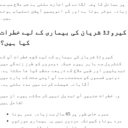
پر مسائل کا پتہ لگانے کی اجازت ملتی ہے جب علاج سب سے
زیادہ موثر ہوتا ہے اور کم انویسیو آپشن دستیاب ہوتے
ہیں۔
کیروٹڈ شریان کی بیماری کے لیے خطرات
کیا ہیں؟
کیروٹڈ شریان کی بیماری کے لیے کچھ خطرات آپ کے
کنٹرول سے باہر ہیں، جبکہ دوسروں کو طرز زندگی میں
تبدیلیوں اور طبی علاج کے ذریعے منظم کیا جا سکتا ہے۔
دونوں قسموں کو سمجھنے سے آپ اپنی صحت کے بارے میں
آگاہانہ فیصلے کرنے میں مدد ملتی ہے۔
وہ خطرات جنہیں آپ تبدیل نہیں کر سکتے ہیں، ان میں
شامل ہیں:
عمر، خاص طور پر 65 سال سے زیادہ عمر ہونا
مرد ہونا، کیونکہ مردوں میں یہ بیماری عورتوں
کے مقابلے میں جلد ظاہر ہوتی ہے