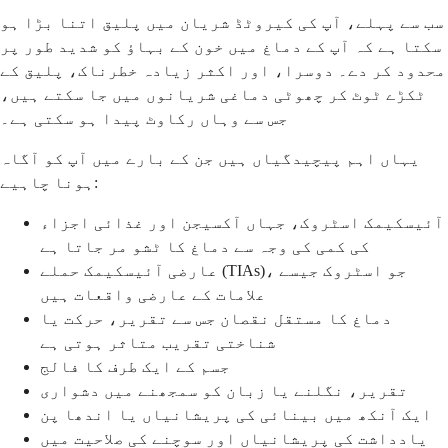
سب سے پہلے، آپ کی کیروٹڈ شریان میں پلیق اتنا بڑا ہو
سکتا ہے کہ آپ کے دماغ میں خون کے بہاؤ کو شدید طور پر
محدود کر دے۔ دوسرا، اور اکثر زیادہ خطرناک، پلیق کے
ٹکڑے ٹوٹ کر چھوٹی دماغی شریانوں میں جا سکتے ہیں،
جس سے وہاں رکاوٹ پیدا ہو سکتی ہے۔
یہاں اہم پیچیدگیاں ہیں جن کے بارے میں آپ کو آگاہ
ہونا چاہیے:
آئیسکیمک اسٹروک، جہاں آکسیجن اور غذائی اجزاء
کی کمی کی وجہ سے دماغ کا ٹشو مر جاتا ہے
عارضی آئیسکیمک حملے (TIAs)، جو اسٹروک جیسے
علامات کے عارضی واقعات ہیں
دماغ کا مستقل نقصان جس سے تقریر، حرکت یا
شناختی تقریب متاثر ہوتی ہے
جسم کے ایک طرف کا فالج
تقریر، نگلنے یا زبان کو سمجھنے میں دشواری
ایک آنکھ میں بینائی کی پریشانیاں یا اندھا پن
یادداشت کی پریشانیاں اور سوچنے کی صلاحیت میں