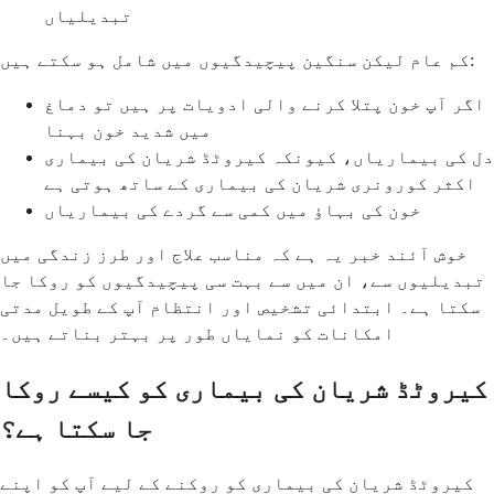
تبدیلیاں
کم عام لیکن سنگین پیچیدگیوں میں شامل ہو سکتے ہیں:
اگر آپ خون پتلا کرنے والی ادویات پر ہیں تو دماغ
میں شدید خون بہنا
دل کی بیماریاں، کیونکہ کیروٹڈ شریان کی بیماری
اکثر کورونری شریان کی بیماری کے ساتھ ہوتی ہے
خون کی بہاؤ میں کمی سے گردے کی بیماریاں
خوش آئند خبر یہ ہے کہ مناسب علاج اور طرز زندگی میں
تبدیلیوں سے، ان میں سے بہت سی پیچیدگیوں کو روکا جا
سکتا ہے۔ ابتدائی تشخیص اور انتظام آپ کے طویل مدتی
امکانات کو نمایاں طور پر بہتر بناتے ہیں۔
کیروٹڈ شریان کی بیماری کو کیسے روکا
جا سکتا ہے؟
کیروٹڈ شریان کی بیماری کو روکنے کے لیے آپ کو اپنے