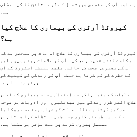
ہے اور آپ کی مخصوص صورتحال کے لیے نتائج کا کیا مطلب
ہے۔
کیروٹڈ آرٹری کی بیماری کا علاج کیا
ہے؟
کیروٹڈ آرٹری کی بیماری کا علاج اس بات پر منحصر ہے کہ
رکاوٹ کتنی شدید ہے، کیا آپ کو علامات ہوئی ہیں، اور
آپ کی مجموعی صحت کی حالت۔ مقصد ہمیشہ اسٹروک کے آپ
کے خطرے کو کم کرنا ہے جبکہ آپ کی زندگی کی کیفیت کو
بہتر بنانا ہے۔
علامات کے بغیر ہلکی سے اعتدال پسند بیماری کے لیے،
علاج اکثر طرز زندگی میں تبدیلیوں اور ادویات پر توجہ
مرکوز کرتا ہے تاکہ حالت کو خراب ہونے سے روکا جا
سکے۔ یہ طریقہ کار، جسے طبی انتظام کہا جاتا ہے،
مسلسل پیروی کرنے پر بہت مؤثر ہو سکتا ہے۔
طبی علاج میں عام طور پر شامل ہیں: