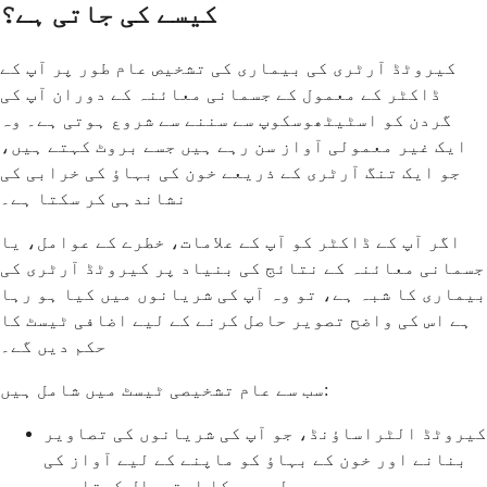
کیسے کی جاتی ہے؟
کیروٹڈ آرٹری کی بیماری کی تشخیص عام طور پر آپ کے
ڈاکٹر کے معمول کے جسمانی معائنہ کے دوران آپ کی
گردن کو اسٹیٹھوسکوپ سے سننے سے شروع ہوتی ہے۔ وہ
ایک غیر معمولی آواز سن رہے ہیں جسے بروٹ کہتے ہیں،
جو ایک تنگ آرٹری کے ذریعے خون کی بہاؤ کی خرابی کی
نشاندہی کر سکتا ہے۔
اگر آپ کے ڈاکٹر کو آپ کے علامات، خطرے کے عوامل، یا
جسمانی معائنہ کے نتائج کی بنیاد پر کیروٹڈ آرٹری کی
بیماری کا شبہ ہے، تو وہ آپ کی شریانوں میں کیا ہو رہا
ہے اس کی واضح تصویر حاصل کرنے کے لیے اضافی ٹیسٹ کا
حکم دیں گے۔
سب سے عام تشخیصی ٹیسٹ میں شامل ہیں:
کیروٹڈ الٹراساؤنڈ، جو آپ کی شریانوں کی تصاویر
بنانے اور خون کے بہاؤ کو ماپنے کے لیے آواز کی
لہروں کا استعمال کرتا ہے۔