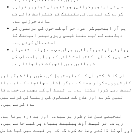
سی ٹی اینجیوگرافی، جو تفصیلی تصاویر فراہم
کرنے کے لیے سی ٹی سکیننگ کو کنٹراسٹ ڈائی کے
ساتھ جوڑتی ہے۔
ایم آر اینجیوگرافی، جو آپ کے خون کی برتنوں کو
دیکھنے کے لیے مقناطیسی ریزونینس امیجنگ کا
استعمال کرتی ہے۔
روایتی اینجیوگرافی، جہاں سب سے زیادہ تفصیلی
تصاویر کے لیے کنٹراسٹ ڈائی کو براہ راست آپ کی
شریانوں میں انجیکٹ کیا جاتا ہے۔
آپ کا ڈاکٹر آپ کے کولیسٹرول کی سطح، بلڈ شوگر اور
کارڈیوویسکولر صحت کے دیگر اشارے جانچنے کے لیے بلڈ
ٹیسٹ بھی کروا سکتا ہے۔ یہ ٹیسٹ آپ کے مجموعی خطرے کا
تعین کرنے اور علاج کے فیصلوں کی رہنمائی کرنے میں
مدد کرتے ہیں۔
تشخیصی عمل عام طور پر سیدھا اور بے درد ہوتا ہے۔
زیادہ تر ٹیسٹ آؤٹ پیٹینٹ بنیاد پر کیے جاتے ہیں،
اور آپ کا ڈاکٹر وضاحت کرے گا کہ ہر ٹیسٹ میں کیا شامل