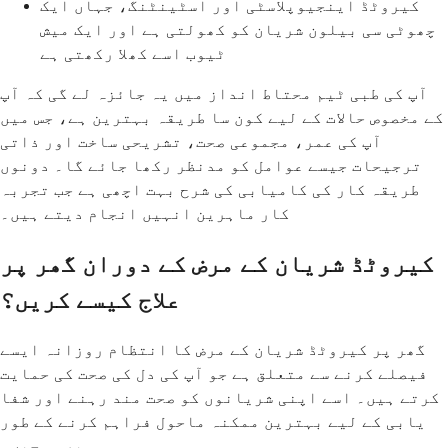
کیروٹڈ اینجیوپلاسٹی اور اسٹینٹنگ، جہاں ایک
چھوٹی سی بیلون شریان کو کھولتی ہے اور ایک میش
ٹیوب اسے کھلا رکھتی ہے
آپ کی طبی ٹیم محتاط انداز میں یہ جائزہ لے گی کہ آپ
کے مخصوص حالات کے لیے کون سا طریقہ بہترین ہے، جس میں
آپ کی عمر، مجموعی صحت، تشریحی ساخت اور ذاتی
ترجیحات جیسے عوامل کو مدنظر رکھا جائے گا۔ دونوں
طریقہ کار کی کامیابی کی شرح بہت اچھی ہے جب تجربہ
کار ماہرین انہیں انجام دیتے ہیں۔
کیروٹڈ شریان کے مرض کے دوران گھر پر
علاج کیسے کریں؟
گھر پر کیروٹڈ شریان کے مرض کا انتظام روزانہ ایسے
فیصلے کرنے سے متعلق ہے جو آپ کی دل کی صحت کی حمایت
کرتے ہیں۔ اسے اپنی شریانوں کو صحت مند رہنے اور شفا
یابی کے لیے بہترین ممکنہ ماحول فراہم کرنے کے طور
پر سوچیں۔