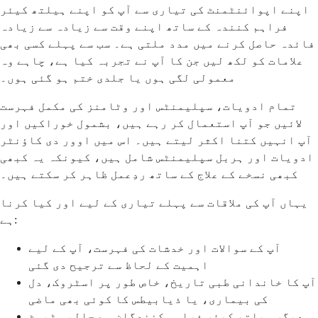
اپنے اپوائنٹمنٹ کی تیاری سے آپ کو اپنے ہیلتھ کیئر
فراہم کنندہ کے ساتھ اپنے وقت سے زیادہ سے زیادہ
فائدہ حاصل کرنے میں مدد ملتی ہے۔ سب سے پہلے کسی بھی
علامات کو لکھ لیں جن کا آپ نے تجربہ کیا ہے، چاہے وہ
معمولی لگی ہوں یا جلدی ختم ہو گئی ہوں۔
تمام ادویات، سپلیمنٹس اور وٹامنز کی مکمل فہرست
لائیں جو آپ استعمال کر رہے ہیں، بشمول خوراکیں اور
آپ انہیں کتنا اکثر لیتے ہیں۔ اس میں اوور دی کاؤنٹر
ادویات اور ہربل سپلیمنٹس شامل ہیں، کیونکہ یہ کبھی
کبھی نسخے کے علاج کے ساتھ ردِعمل ظاہر کر سکتے ہیں۔
یہاں آپ کی ملاقات سے پہلے تیاری کے لیے اور کیا کرنا
ہے:
آپ کے سوالات اور خدشات کی فہرست، آپ کے لیے
اہمیت کے لحاظ سے ترجیح دی گئی
آپ کا خاندانی طبی تاریخ، خاص طور پر اسٹروک، دل
کی بیماری، یا ذیابیطس کا کوئی بھی ماضی
دیگر ہیلتھ کیئر فراہم کنندگان سے حالیہ ٹیسٹ