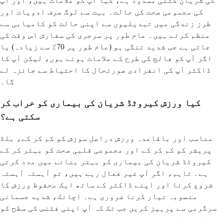
کی شریان کتنی مسدود ہے، کیا آپ کو علامات ہیں، اور آپ
کی مجموعی صحت کی حالت۔ بہت سے لوگ صرف ادویات اور
طرز زندگی میں تبدیلیوں سے اپنی حالت کو کامیابی سے
منظم کرتے ہیں۔ عام طور پر سرجری کی سفارش اس وقت کی
جاتی ہے جب شدید تنگی ہو (عام طور پر 70٪ سے زیادہ) یا
اگر آپ کو فالج کی طرح کے علامات ہوئے ہوں، لیکن آپ کا
ڈاکٹر آپ کی انفرادی صورتحال کا احتیاط سے جائزہ لے
گا۔
کیا ورزش کیروٹڈ شریان کی بیماری کو خراب کر
سکتی ہے؟
مناسب اور باقاعدہ ورزش دراصل سوزش کو کم کر کے، بلڈ
پریشر کو کم کر کے اور مجموعی قلبی صحت کو بہتر کر کے
کیروٹڈ شریان کی بیماری کو بہتر بنانے میں مدد کرتی
ہے۔ تاہم، اگر آپ غیر فعال رہے ہیں، تو آہستہ آہستہ
شروع کرنا اور اپنے ڈاکٹر کے ساتھ ایک محفوظ ورزش کا
منصوبہ تیار کرنا ضروری ہے۔ اچانک، شدید جسمانی
سرگرمی سے پرہیز کریں جب تک کہ آپ اپنی فٹنس کی سطح کو