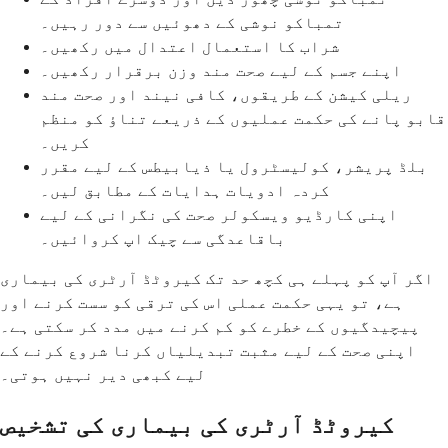
تمباکو نوشی کے دھوئیں سے دور رہیں۔
شراب کا استعمال اعتدال میں رکھیں۔
اپنے جسم کے لیے صحت مند وزن برقرار رکھیں۔
ریلی کیشن کے طریقوں، کافی نیند اور صحت مند
قابو پانے کی حکمت عملیوں کے ذریعے تناؤ کو منظم
کریں۔
بلڈ پریشر، کولیسٹرول یا ذیابیطس کے لیے مقرر
کردہ ادویات ہدایات کے مطابق لیں۔
اپنی کارڈیو ويسکولر صحت کی نگرانی کے لیے
باقاعدگی سے چیک اپ کروائیں۔
اگر آپ کو پہلے ہی کچھ حد تک کیروٹڈ آرٹری کی بیماری
ہے، تو یہی حکمت عملی اس کی ترقی کو سست کرنے اور
پیچیدگیوں کے خطرے کو کم کرنے میں مدد کر سکتی ہے۔
اپنی صحت کے لیے مثبت تبدیلیاں کرنا شروع کرنے کے
لیے کبھی دیر نہیں ہوتی۔
کیروٹڈ آرٹری کی بیماری کی تشخیص