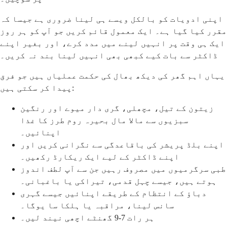
اپنی ادویات کو بالکل ویسے ہی لینا ضروری ہے جیسا کہ
مقرر کیا گیا ہے۔ ایک معمول قائم کریں جو آپ کو ہر روز
ایک ہی وقت پر انہیں لینے میں مدد کرے، اور بغیر اپنے
ڈاکٹر سے بات کیے کبھی بھی انہیں لینا بند نہ کریں۔
یہاں اہم گھر کی دیکھ بھال کی حکمت عملیاں ہیں جو فرق
پیدا کر سکتی ہیں:
زیتون کے تیل، مچھلی، گری دار میوے اور رنگین
سبزیوں سے مالا مال بحیرہ روم طرز کا غذا
اپنائیں۔
اپنے بلڈ پریشر کی باقاعدگی سے نگرانی کریں اور
اپنے ڈاکٹر کے لیے ایک ریکارڈ رکھیں۔
طبی سرگرمیوں میں مصروف رہیں جن سے آپ لطف اندوز
ہوتے ہیں، جیسے چہل قدمی، تیراکی یا باغبانی۔
دباؤ کے انتظام کے طریقے اپنائیں جیسے گہری
سانس لینا، مراقبہ یا ہلکا سا یوگا۔
ہر رات 7-9 گھنٹے اچھی نیند لیں۔