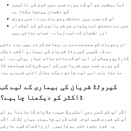
ذیابیطس، جو آپ کے پورے جسم میں خون کی نالیوں
کو نقصان پہنچا سکتا ہے
آپ کے جسم میں مختلف وجوہات سے دائمی سوزش
عمر سے متعلق تبدیلیاں جو شریانوں کو کم لچکدار
اور نقصان کے لیے زیادہ حساس بناتی ہیں
ان وجوہات کو سمجھنے سے یہ وضاحت کرنے میں مدد ملتی
ہے کہ کیوں کیروٹڈ شریان کی بیماری اکثر دیگر
کارڈیوویسکولر امراض کے ساتھ ساتھ تیار ہوتی ہے۔ آپ
کی پوری جسم میں شریانوں کو اسی طرح کے چیلنجز کا
سامنا ہے، اسی لیے جامع دیکھ بھال اتنی ضروری ہے۔
کیروٹڈ شریان کی بیماری کے لیے کب
ڈاکٹر کو دیکھنا چاہیے؟
اگر آپ کو کسی بھی اسٹروک جیسے علامات کا سامنا ہو تو
آپ کو فوری طبی توجہ طلب کرنی چاہیے، یہاں تک کہ اگر
وہ خود بخود ختم ہوجائیں۔ ان واقعات کو، عارضی