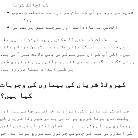
کے اچانک گرنا
شدید سر درد جو آپ کے عام سر درد سے مختلف محسوس
ہوتا ہے
الجھن یا یادداشت اور سوچنے میں پریشانی
یہ علامات ڈراؤنی لگ سکتی ہیں، لیکن انہیں جلد
پہچاننے سے آپ کو مؤثر علاج کے بہترین مواقع ملتے
ہیں۔ اگر آپ کو ان میں سے کوئی بھی علامت نظر آتی ہے،
یہاں تک کہ اگر وہ جلدی ختم ہو جاتی ہیں، تو فوری طور
پر طبی امداد لینا ضروری ہے۔
کیروٹڈ شریان کی بیماری کی وجوہات
کیا ہیں؟
جب آپ کی شریانوں کی دیواریں خراب ہو جاتی ہیں اور
پلیٹ جمع ہونا شروع ہو جاتی ہے تو کیروٹڈ شریان کی
بیماری پیدا ہوتی ہے۔ یہ نقصان اکثر آپ کی شریانوں
کی اندرونی تہہ کو چھوٹی چوٹوں سے شروع ہوتا ہے، جو