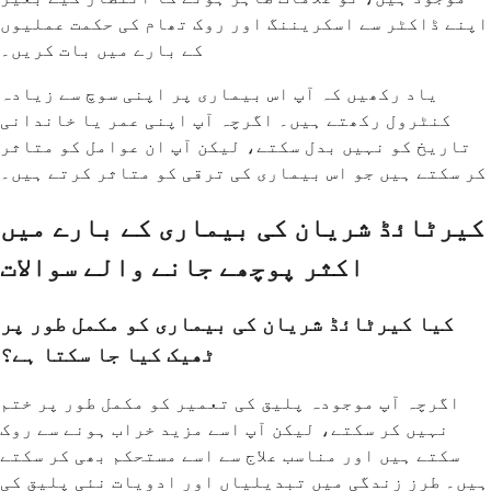
اپنے ڈاکٹر سے اسکریننگ اور روک تھام کی حکمت عملیوں
کے بارے میں بات کریں۔
یاد رکھیں کہ آپ اس بیماری پر اپنی سوچ سے زیادہ
کنٹرول رکھتے ہیں۔ اگرچہ آپ اپنی عمر یا خاندانی
تاریخ کو نہیں بدل سکتے، لیکن آپ ان عوامل کو متاثر
کر سکتے ہیں جو اس بیماری کی ترقی کو متاثر کرتے ہیں۔
کیرٹائڈ شریان کی بیماری کے بارے میں
اکثر پوچھے جانے والے سوالات
کیا کیرٹائڈ شریان کی بیماری کو مکمل طور پر
ٹھیک کیا جا سکتا ہے؟
اگرچہ آپ موجودہ پلیق کی تعمیر کو مکمل طور پر ختم
نہیں کر سکتے، لیکن آپ اسے مزید خراب ہونے سے روک
سکتے ہیں اور مناسب علاج سے اسے مستحکم بھی کر سکتے
ہیں۔ طرز زندگی میں تبدیلیاں اور ادویات نئی پلیق کی