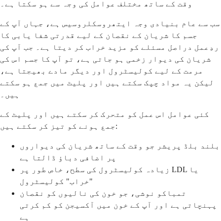
وقت کے ساتھ مختلف عوامل کی وجہ سے ہو سکتا ہے۔
سب سے عام بنیادی وجہ ایتھروسکلروسیس ہے، جہاں آپ کے
جسم کا شریان کے نقصان کے لیے قدرتی شفا یابی کا
ردِعمل دراصل مسئلے کو مزید خراب کر دیتا ہے۔ جب آپ کی
شریان کی دیوار زخمی ہو جاتی ہے، تو آپ کا جسم اس کی
مرمت کے لیے کولیسٹرول اور دیگر مادے بھیجتا ہے،
لیکن یہ مواد چپک سکتے ہیں اور پلیٹ میں جمع ہو سکتے
ہیں۔
کئی عوامل اس عمل کو متحرک کر سکتے ہیں اور پلیٹ کے
جمع ہونے کو تیز کر سکتے ہیں:
بلند بلڈ پریشر جو وقت کے ساتھ شریان کی دیواروں
پر اضافی دباؤ ڈالتا ہے
زیادہ کولیسٹرول کی سطح، خاص طور پر LDL یا
"خراب" کولیسٹرول
تمباکو نوشی، جو خون کی نالیوں کو نقصان
پہنچاتی ہے اور آپ کے خون میں آکسیجن کو کم کرتی
ہے