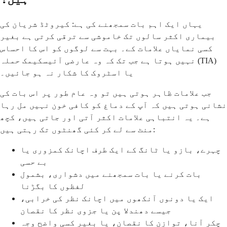
یہاں ایک اہم بات سمجھنے کی ہے: کیروٹڈ شریان کی
بیماری اکثر سالوں تک خاموشی سے ترقی کرتی ہے بغیر
کسی نمایاں علامات کے۔ بہت سے لوگوں کو اس کا احساس
نہیں ہوتا ہے جب تک کہ وہ عارضی آئیسکیمک حملہ (TIA)
یا اسٹروک کا شکار نہ ہو جائیں۔
جب علامات ظاہر ہوتی ہیں تو وہ عام طور پر اس بات کی
نشانی ہوتی ہیں کہ آپ کے دماغ کو کافی خون نہیں مل رہا
ہے۔ یہ انتباہی علامات اکثر آتی اور جاتی ہیں، کچھ
منٹ سے لے کر کئی گھنٹوں تک رہتی ہیں:
چہرے، بازو یا ٹانگ کے ایک طرف اچانک کمزوری یا
بے حسی
بات کرنے یا بات سمجھنے میں دشواری، بشمول
لفظوں کا بگڑنا
ایک یا دونوں آنکھوں میں اچانک نظر کی خرابی،
جیسے دھندلا پن یا جزوی نظر کا نقصان
چکر آنا، توازن کا نقصان، یا بغیر کسی واضح وجہ