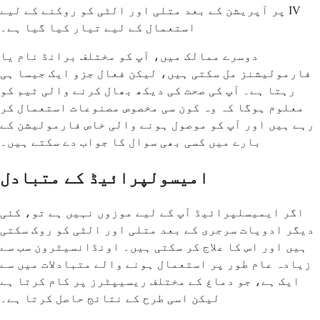
پر آپریشن کے بعد متلی اور الٹی کو روکنے کے لیے IV
استعمال کے لیے تیار کیا گیا ہے۔
دوسرے ممالک میں، آپ کو مختلف برانڈ نام یا
فارمولیشنز مل سکتی ہیں، لیکن فعال جزو ایک جیسا ہی
رہتا ہے۔ آپ کی صحت کی دیکھ بھال کرنے والی ٹیم کو
معلوم ہوگا کہ وہ کون سی مخصوص مصنوعات استعمال کر
رہے ہیں اور آپ کو موصول ہونے والی خاص فارمولیشن کے
بارے میں کسی بھی سوال کا جواب دے سکتے ہیں۔
امیسولپرائیڈ کے متبادل
اگر ایمیسلپرائیڈ آپ کے لیے موزوں نہیں ہے تو، کئی
دیگر ادویات سرجری کے بعد متلی اور الٹی کو روک سکتی
ہیں اور اس کا علاج کر سکتی ہیں۔ اونڈانسیٹرون سب سے
زیادہ عام طور پر استعمال ہونے والے متبادلات میں سے
ایک ہے، جو دماغ کے مختلف ریسیپٹرز پر کام کرتا ہے
لیکن اسی طرح کے نتائج حاصل کرتا ہے۔