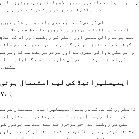
یہ دوا آپ کے دماغ میں موجود ڈوپامائن ریسیپٹرز نامی
کیمیائی قاصدوں کو روک کر کام کرتی ہے۔
اس کی نس کے ذریعے دی جانے والی شکل میں،
ایمیسلپرائیڈ خاص طور پر سرجری یا بعض طبی علاج کے
بعد ہونے والی متلی اور الٹی کو روکنے اور اس کا علاج
کرنے کے لیے ڈیزائن کی گئی ہے۔ نس کے ذریعے دی جانے
والی شکل دوا کو تیزی سے اور مؤثر طریقے سے کام کرنے
کی اجازت دیتی ہے جب آپ شاید منہ سے گولیاں نہ لے
سکیں۔
ایمیسلپرائیڈ کس لیے استعمال ہوتی
ہے؟
ڈاکٹروں کے نس کے ذریعے ایمیسلپرائیڈ استعمال کرنے
کی بنیادی وجہ آپریشن کے بعد ہونے والی متلی اور
الٹی کو روکنا ہے، جو سرجری کے بعد بہت سے لوگوں کو
متاثر کرتی ہے۔ یہ تکلیف دہ ضمنی اثر آپ کی صحت یابی
کو سست کر سکتا ہے اور آپ کو برا محسوس کر سکتا ہے جب