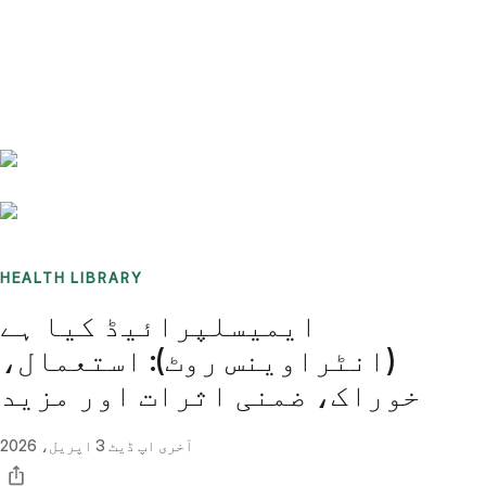
Benchmarks
Stories
FAQ
Sign up / Log in
HEALTH LIBRARY
ایمیسلپرائیڈ کیا ہے
(انٹراوینس روٹ): استعمال،
خوراک، ضمنی اثرات اور مزید
آخری اپ ڈیٹ
3 اپریل، 2026