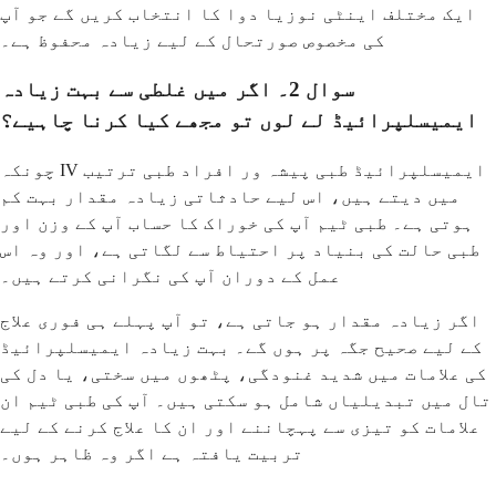
ایک مختلف اینٹی نوزیا دوا کا انتخاب کریں گے جو آپ
کی مخصوص صورتحال کے لیے زیادہ محفوظ ہے۔
سوال 2۔ اگر میں غلطی سے بہت زیادہ
ایمیسلپرائیڈ لے لوں تو مجھے کیا کرنا چاہیے؟
چونکہ IV ایمیسلپرائیڈ طبی پیشہ ور افراد طبی ترتیب
میں دیتے ہیں، اس لیے حادثاتی زیادہ مقدار بہت کم
ہوتی ہے۔ طبی ٹیم آپ کی خوراک کا حساب آپ کے وزن اور
طبی حالت کی بنیاد پر احتیاط سے لگاتی ہے، اور وہ اس
عمل کے دوران آپ کی نگرانی کرتے ہیں۔
اگر زیادہ مقدار ہو جاتی ہے، تو آپ پہلے ہی فوری علاج
کے لیے صحیح جگہ پر ہوں گے۔ بہت زیادہ ایمیسلپرائیڈ
کی علامات میں شدید غنودگی، پٹھوں میں سختی، یا دل کی
تال میں تبدیلیاں شامل ہو سکتی ہیں۔ آپ کی طبی ٹیم ان
علامات کو تیزی سے پہچاننے اور ان کا علاج کرنے کے لیے
تربیت یافتہ ہے اگر وہ ظاہر ہوں۔