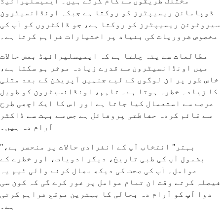
مختلف طریقوں سے کام کرتے ہیں۔ ایمیسلپرائیڈ
ڈوپامائن ریسیپٹرز کو روکتا ہے جبکہ اونڈانسیٹرون
سیروٹونن ریسیپٹرز کو روکتا ہے، جو ڈاکٹروں کو آپ کی
مخصوص ضروریات کی بنیاد پر اختیارات فراہم کرتا ہے۔
مطالعات سے پتہ چلتا ہے کہ ایمیسلپرائیڈ بعض حالات
میں اونڈانسیٹرون سے قدرے زیادہ موثر ہو سکتا ہے،
خاص طور پر ان لوگوں کے لیے جنہیں آپریشن کے بعد متلی
کا زیادہ خطرہ ہوتا ہے۔ تاہم، اونڈانسیٹرون کو طویل
عرصے سے استعمال کیا جاتا ہے اور اس کا ایک اچھی طرح
سے قائم کردہ حفاظتی پروفائل ہے جس سے بہت سے ڈاکٹر
آرام دہ ہیں۔
"بہتر" انتخاب آپ کے انفرادی حالات پر منحصر ہے،
بشمول آپ کی طبی تاریخ، دیگر ادویات، اور خطرے کے
عوامل۔ آپ کی صحت کی دیکھ بھال کرنے والی ٹیم یہ
فیصلہ کرتے وقت ان تمام عوامل پر غور کرے گی کہ کون سی
دوا آپ کو آرام دہ بحالی کا بہترین موقع فراہم کرتی
ہے۔