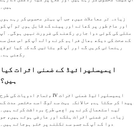
ہیں۔
زیادہ تر معاملات میں، جب آپ بہتر محسوس کر رہے ہوں
اور عام طور پر کھانے اور پینے کے قابل ہوں تو آپ کو
متلی کی کوئی دوا جاری رکھنے کی ضرورت نہیں ہوگی۔ آپ
کے صحت کی دیکھ بھال فراہم کرنے والے آپ کو اس عمل سے
رہنمائی کریں گے اور آپ کو بتائیں گے کہ کیا توقع
رکھنی ہے۔
ایمیسلپرائیڈ کے ضمنی اثرات کیا
ہیں؟
تمام ادویات کی طرح، IV ایمیسلپرائیڈ ضمنی اثرات
پیدا کر سکتا ہے، حالانکہ بہت سے لوگ اسے مختصر مدت کے
لیے استعمال کرنے پر اچھی طرح برداشت کرتے ہیں۔
زیادہ تر ضمنی اثرات ہلکے اور عارضی ہوتے ہیں، جو
دوا کے آپ کے جسم سے نکلنے پر ختم ہوجاتے ہیں۔