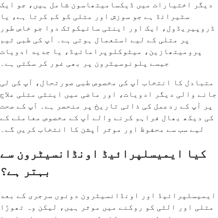
دیگر اختیارات میں ڈیکسامیتھاسون شامل ہیں، جو ایک
سٹیرائڈ ہے جو سوزش اور متلی کو کم کرتا ہے، یا
ڈروپیریڈول، ایک اور اینٹی سائیکوٹک دوا جو خاص طور
پر متلی کے لیے استعمال ہوتی ہے۔ آپ کی طبی ٹیم
پرومیتھازین، میٹوکلوپرامائیڈ، یا جدید ادویات
جیسے پلونوسیٹرون پر بھی غور کر سکتی ہے۔
متبادل کا انتخاب آپ کی مخصوص طبی صورتحال، آپ کی لی
جانے والی دیگر ادویات، اور ماضی میں اینٹی متلی علاج
پر آپ کے ردعمل کی ذاتی تاریخ پر منحصر ہے۔ آپ کے صحت
کی دیکھ بھال فراہم کرنے والے آپ کے مخصوص معاملے کے
لیے سب سے محفوظ اور موثر آپشن کا انتخاب کریں گے۔
کیا ایمیسلپرائیڈ اونڈانسیٹرون سے
بہتر ہے؟
ایمیسلپرائیڈ اور اونڈانسیٹرون دونوں سرجری کے بعد
متلی اور الٹی کو روکنے میں موثر ہیں، لیکن وہ تھوڑا