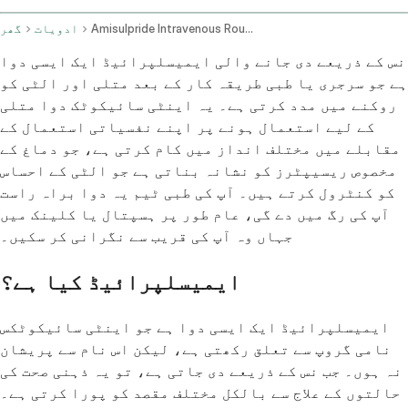
Amisulpride Intravenous Route
ادویات
گھر
نس کے ذریعے دی جانے والی ایمیسلپرائیڈ ایک ایسی دوا
ہے جو سرجری یا طبی طریقہ کار کے بعد متلی اور الٹی کو
روکنے میں مدد کرتی ہے۔ یہ اینٹی سائیکوٹک دوا متلی
کے لیے استعمال ہونے پر اپنے نفسیاتی استعمال کے
مقابلے میں مختلف انداز میں کام کرتی ہے، جو دماغ کے
مخصوص ریسیپٹرز کو نشانہ بناتی ہے جو الٹی کے احساس
کو کنٹرول کرتے ہیں۔ آپ کی طبی ٹیم یہ دوا براہ راست
آپ کی رگ میں دے گی، عام طور پر ہسپتال یا کلینک میں
جہاں وہ آپ کی قریب سے نگرانی کر سکیں۔
ایمیسلپرائیڈ کیا ہے؟
ایمیسلپرائیڈ ایک ایسی دوا ہے جو اینٹی سائیکوٹکس
نامی گروپ سے تعلق رکھتی ہے، لیکن اس نام سے پریشان
نہ ہوں۔ جب نس کے ذریعے دی جاتی ہے، تو یہ ذہنی صحت کی
حالتوں کے علاج سے بالکل مختلف مقصد کو پورا کرتی ہے۔