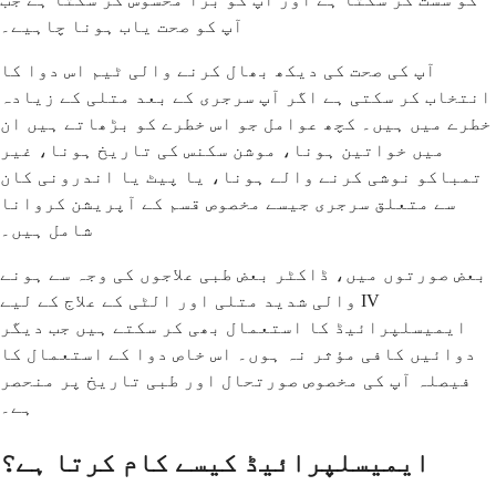
آپ کو صحت یاب ہونا چاہیے۔
آپ کی صحت کی دیکھ بھال کرنے والی ٹیم اس دوا کا
انتخاب کر سکتی ہے اگر آپ سرجری کے بعد متلی کے زیادہ
خطرے میں ہیں۔ کچھ عوامل جو اس خطرے کو بڑھاتے ہیں ان
میں خواتین ہونا، موشن سکنس کی تاریخ ہونا، غیر
تمباکو نوشی کرنے والے ہونا، یا پیٹ یا اندرونی کان
سے متعلق سرجری جیسے مخصوص قسم کے آپریشن کروانا
شامل ہیں۔
بعض صورتوں میں، ڈاکٹر بعض طبی علاجوں کی وجہ سے ہونے
والی شدید متلی اور الٹی کے علاج کے لیے IV
ایمیسلپرائیڈ کا استعمال بھی کر سکتے ہیں جب دیگر
دوائیں کافی مؤثر نہ ہوں۔ اس خاص دوا کے استعمال کا
فیصلہ آپ کی مخصوص صورتحال اور طبی تاریخ پر منحصر
ہے۔
ایمیسلپرائیڈ کیسے کام کرتا ہے؟