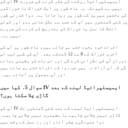
آپ کو IV ایمیسلپرائیڈ روکنے کی فکر کرنے کی ضرورت
نہیں ہے کیونکہ یہ عام طور پر ایک خوراک یا خوراکوں
کی مختصر سیریز کے طور پر دیا جاتا ہے۔ دوا قدرتی طور
پر کئی گھنٹوں میں آپ کے جسم سے نکل جاتی ہے، اور کوئی
انخلا کا عمل یا خوراک کو بتدریج کم کرنے کی ضرورت
نہیں ہے۔
اثرات خود بخود ختم ہو جاتے ہیں، عام طور پر آپ کی
آخری خوراک کے 8 سے 12 گھنٹے بعد۔ آپ کی طبی ٹیم اس
دوران آپ کی نگرانی کرے گی اور اس بات کو یقینی بنائے
گی کہ آپ آرام دہ ہیں جب دوا کے اثرات ختم ہو جاتے ہیں
اور آپ معمول پر آجاتے ہیں۔
سوال 5۔ کیا میں IV ایمیسلپرائیڈ لینے کے بعد
گاڑی چلا سکتا ہوں؟
آپ کو IV ایمیسلپرائیڈ لینے کے بعد کئی گھنٹوں تک
گاڑی نہیں چلانی چاہیے یا مشینری نہیں چلانی چاہیے۔
دوا غنودگی، چکر آنا، اور رد عمل کے وقت میں