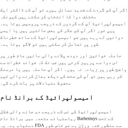
اگر آپ کو گردے کے شدید مسائل ہیں، تو آپ کے ڈاکٹر ایک
مختلف دوا کا انتخاب کر سکتے ہیں کیونکہ
امیسولپرائیڈ آپ کے گردوں کے ذریعے پروسیس ہوتا ہے۔
یہی غور اگر آپ کو جگر کی بعض حالتیں ہیں یا ایسی
دوائیں لے رہے ہیں جو امیسولپرائیڈ کے ساتھ خطرناک
طور پر تعامل کر سکتی ہیں تو لاگو ہوتا ہے۔
حاملہ خواتین اور دودھ پلانے والی مائیں عام طور پر
اس دوا سے پرہیز کرتی ہیں جب تک کہ فوائد خطرات سے
واضح طور پر زیادہ نہ ہوں۔ اگر آپ حاملہ ہیں یا نرسنگ
کر رہی ہیں تو آپ کی صحت کی دیکھ بھال کرنے والی ٹیم
محفوظ متبادلات پر بات کرے گی۔
امیسولپرائیڈ کے برانڈ نام
امیسولپرائیڈ کی نس کے ذریعے دی جانے والی شکل
ریاستہائے متحدہ میں برانڈ نام Barhemsys کے تحت
دستیاب ہے۔ یہ FDA سے منظور شدہ ورژن ہے جو خاص طور