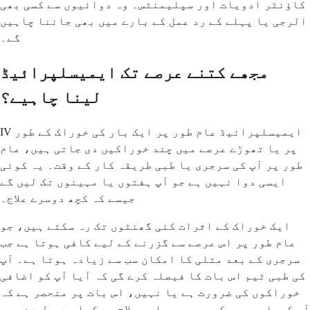
کاؤنٹر ادویات اور سپلیمنٹس۔ وہ دوائیوں سے کسی بھی
الرجی یا پہلے کے رد عمل کے بارے میں بھی جاننا چاہیں
گے۔
مجھے کتنے عرصے تک ایمیسلپرائیڈ
لینا چاہیے؟
IV ایمیسلپرائیڈ عام طور پر ایک بار کی خوراک کے طور
پر یا تھوڑے عرصے میں چند خوراکیں دی جاتی ہیں، عام
طور پر آپ کی سرجری یا طبی طریقہ کار کے وقت۔ یہ کوئی
ایسی دوا نہیں ہے جو آپ ہفتوں یا مہینوں تک لیں گے
جیسے کہ کچھ دوسرے علاج۔
ایک خوراک کے اثرات کئی گھنٹوں تک رہ سکتے ہیں، جو
عام طور پر اس عرصے سے گزرنے کے لیے کافی ہوتا ہے جب
سرجری کے بعد متلی کا امکان سب سے زیادہ ہوتا ہے۔ آپ
کی طبی ٹیم اس بات کا فیصلہ کرے گی کہ آیا آپ کو اضافی
خوراکوں کی ضرورت ہے یا نہیں، اس بات پر منحصر ہے کہ
آپ کیسا محسوس کر رہے ہیں اور علاج پر کیا ردعمل دے رہے