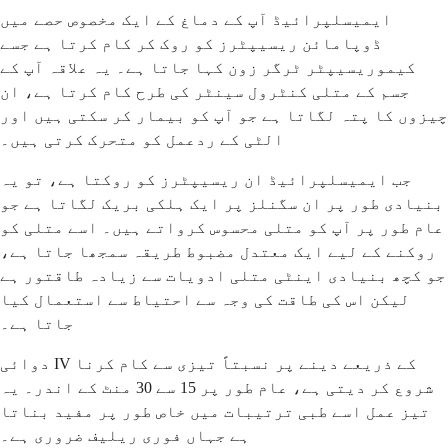
ایمیسلپرائیڈ آپ کے دماغ کے ایک مخصوص حصے میں
ڈوپامائن ریسیپٹرز کو روک کر کام کرتا ہے جسے
کیموریسیپٹر ٹرگر زون کہا جاتا ہے۔ یہ علاقہ آپ کے
جسم کے متلی کنٹرول سینٹر کی طرح کام کرتا ہے، ان
چیزوں کا پتہ لگاتا ہے جو آپ کو بیمار کر سکتی ہیں اور
الٹی کے ردعمل کو متحرک کرتی ہیں۔
جب ایمیسلپرائیڈ ان ریسیپٹرز کو روکتا ہے، تو یہ
بنیادی طور پر ان سگنلز پر ایک ہلکی بریک لگاتا ہے جو
عام طور پر آپ کو متلی محسوس کرواتے ہیں۔ اسے متلی کو
روکنے کے لیے ایک معتدل مضبوط طریقہ سمجھا جاتا ہے،
جو کچھ بنیادی اینٹی متلی ادویات سے زیادہ طاقتور ہے
لیکن اس کی طاقت کی وجہ سے احتیاط سے استعمال کیا
جاتا ہے۔
دوائی IV کے ذریعے دینے پر نسبتاً تیزی سے کام کرنا
شروع کر دیتی ہے، عام طور پر 15 سے 30 منٹ کے اندر۔ یہ
تیز عمل اسے طبی ترتیبات میں خاص طور پر مفید بناتا
ہے جہاں فوری ریلیف ضروری ہے۔