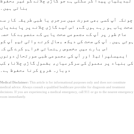
تبدیلیاں پیدا کر سکتی ہے جو گاڑی چلانے کو غیر محفوظ
بناتی ہیں۔
چونکہ آپ کسی بھی صورت میں سرجری یا طبی طریقہ کار سے
صحت یاب ہو رہے ہوں گے، اس لیے گاڑی چلانے پر پابندیاں
عام طور پر آپ کے مجموعی صحت یابی کے منصوبے کا حصہ
ہوتی ہیں۔ آپ کی صحت کی دیکھ بھال کرنے والی ٹیم آپ کو
اس بارے میں مخصوص رہنمائی فراہم کرے گی کہ
ایمیسلپرائیڈ اور آپ کی مجموعی طبی صورتحال دونوں
کی بنیاد پر معمول کی سرگرمیاں، بشمول گاڑی چلانا، کب
دوبارہ شروع کرنا محفوظ ہے۔
Medical Disclaimer:
This article is for informational purposes only and does not constitute
medical advice. Always consult a qualified healthcare provider for diagnosis and treatment
decisions. If you are experiencing a medical emergency, call 911 or go to the nearest emergency
room immediately.