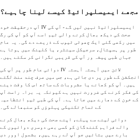
مجھے ایمیسلپرائیڈ کیسے لینا چاہیے؟
آپ درحقیقت خود IV ایمیسلپرائیڈ نہیں لیں گے - آپ کی
صحت کی دیکھ بھال کرنے والی ٹیم اسے آپ کو آپ کی رگ
میں رکھی گئی ایک چھوٹی ٹیوب کے ذریعے دے گی۔ یہ عام
طور پر ہسپتال، سرجیکل سینٹر، یا کلینک میں ہوتا ہے
جہاں طبی پیشہ ور آپ کی قریبی نگرانی کر سکتے ہیں۔
دوائی عام طور پر آپ کی IV لائن میں آہستہ آہستہ
انجکشن کے طور پر دی جاتی ہے، جس میں صرف چند منٹ لگتے
ہیں۔ آپ کو کھانے یا مشروبات کے ساتھ اس کا وقت دینے
کی فکر کرنے کی ضرورت نہیں ہے کیونکہ یہ براہ راست آپ
کے خون کے دھارے میں جاتا ہے۔ آپ کی طبی ٹیم انتظامیہ
کے تمام تکنیکی پہلوؤں کو سنبھالے گی۔
دوائی لینے سے پہلے، اپنے صحت کی دیکھ بھال کرنے
والے فراہم کنندگان کو کسی بھی دوسری دوائیوں کے
بارے میں بتائیں جو آپ لے رہے ہیں، بشمول اوور دی