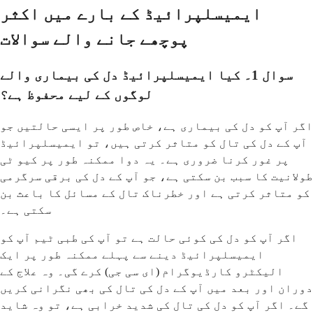
ایمیسلپرائیڈ کے بارے میں اکثر
پوچھے جانے والے سوالات
سوال 1۔ کیا ایمیسلپرائیڈ دل کی بیماری والے
لوگوں کے لیے محفوظ ہے؟
اگر آپ کو دل کی بیماری ہے، خاص طور پر ایسی حالتیں جو
آپ کے دل کی تال کو متاثر کرتی ہیں، تو ایمیسلپرائیڈ
پر غور کرنا ضروری ہے۔ یہ دوا ممکنہ طور پر کیو ٹی
طولانیت کا سبب بن سکتی ہے، جو آپ کے دل کی برقی سرگرمی
کو متاثر کرتی ہے اور خطرناک تال کے مسائل کا باعث بن
سکتی ہے۔
اگر آپ کو دل کی کوئی حالت ہے تو آپ کی طبی ٹیم آپ کو
ایمیسلپرائیڈ دینے سے پہلے ممکنہ طور پر ایک
الیکٹرو کارڈیوگرام (ای سی جی) کرے گی۔ وہ علاج کے
دوران اور بعد میں آپ کے دل کی تال کی بھی نگرانی کریں
گے۔ اگر آپ کو دل کی تال کی شدید خرابی ہے، تو وہ شاید