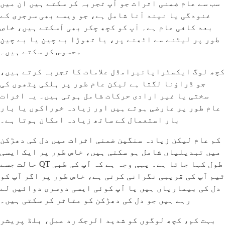
سب سے عام ضمنی اثرات جو آپ تجربہ کر سکتے ہیں ان میں
غنودگی یا نیند آنا شامل ہے، جو ویسے بھی سرجری کے
بعد کافی عام ہے۔ آپ کو کچھ چکر بھی آسکتے ہیں، خاص
طور پر لیٹنے سے اٹھنے پر، یا تھوڑا بے چین یا بے چین
محسوس کر سکتے ہیں۔
کچھ لوگ ایکسٹراپائیرامڈل علامات کا تجربہ کرتے ہیں،
جو ڈراؤنا لگتا ہے لیکن عام طور پر ہلکی پٹھوں کی
سختی یا غیر ارادی حرکات شامل ہوتی ہیں۔ یہ اثرات
عام طور پر عارضی ہوتے ہیں اور زیادہ خوراکوں یا بار
بار استعمال کے ساتھ زیادہ امکان ہوتا ہے۔
کم عام لیکن زیادہ سنگین ضمنی اثرات میں دل کی دھڑکن
میں تبدیلیاں شامل ہو سکتی ہیں، خاص طور پر ایک ایسی
حالت جسے QT طول کہا جاتا ہے۔ یہی وجہ ہے کہ آپ کی طبی
ٹیم آپ کی قریبی نگرانی کرتی ہے، خاص طور پر اگر آپ کو
دل کی بیماریاں ہیں یا آپ کوئی ایسی دوسری دوائیں لے
رہے ہیں جو دل کی دھڑکن کو متاثر کر سکتی ہیں۔
بہت کم، کچھ لوگوں کو شدید الرجک رد عمل، بلڈ پریشر