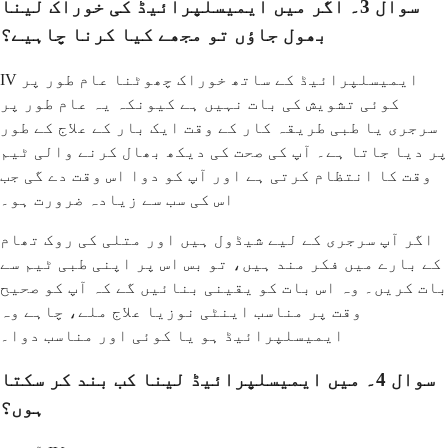
سوال 3۔ اگر میں ایمیسلپرائیڈ کی خوراک لینا
بھول جاؤں تو مجھے کیا کرنا چاہیے؟
IV ایمیسلپرائیڈ کے ساتھ خوراک چھوٹنا عام طور پر
کوئی تشویش کی بات نہیں ہے کیونکہ یہ عام طور پر
سرجری یا طبی طریقہ کار کے وقت ایک بار کے علاج کے طور
پر دیا جاتا ہے۔ آپ کی صحت کی دیکھ بھال کرنے والی ٹیم
وقت کا انتظام کرتی ہے اور آپ کو دوا اس وقت دے گی جب
اس کی سب سے زیادہ ضرورت ہو۔
اگر آپ سرجری کے لیے شیڈول ہیں اور متلی کی روک تھام
کے بارے میں فکر مند ہیں، تو بس اس پر اپنی طبی ٹیم سے
بات کریں۔ وہ اس بات کو یقینی بنائیں گے کہ آپ کو صحیح
وقت پر مناسب اینٹی نوزیا علاج ملے، چاہے وہ
ایمیسلپرائیڈ ہو یا کوئی اور مناسب دوا۔
سوال 4۔ میں ایمیسلپرائیڈ لینا کب بند کر سکتا
ہوں؟