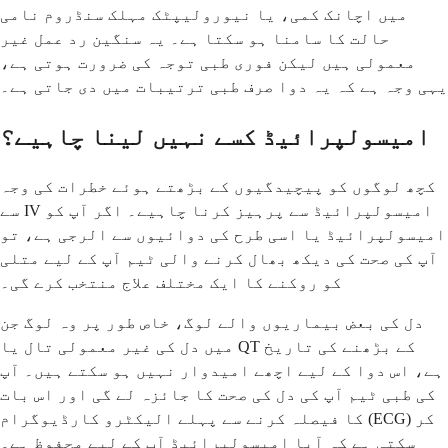
میں اچانک کمی، یا نیورولیپٹک مہلک سنڈروم نامی
حالت کا سامنا ہو سکتا ہے۔ یہ سنگین رد عمل غیر
معمولی ہیں لیکن فوری طبی توجہ کی ضرورت ہوتی ہے،
یہی وجہ ہے کہ یہ دوا صرف طبی ترتیبات میں دی جاتی ہے۔
امیسولپرائیڈ کسے نہیں لینا چاہیے؟
کچھ لوگوں کو پیچیدگیوں کے بڑھتے ہوئے خطرات کی وجہ
سے IV امیسولپرائیڈ سے پرہیز کرنا چاہیے۔ اگر آپ کو
امیسولپرائیڈ یا اسی طرح کی دوائیوں سے الرجی ہے، تو
آپ کی صحت کی دیکھ بھال کرنے والی ٹیم آپ کے لیے متلی
کو روکنے کا ایک مختلف علاج منتخب کرے گی۔
دل کی بعض بیماریوں والے لوگ، خاص طور پر وہ لوگ جن
میں دل کی غیر معمولی تال یا QT کے بڑھنے کی تاریخ
ہے، اس دوا کے لیے اچھے امیدوار نہیں ہو سکتے ہیں۔ آپ
کی طبی ٹیم آپ کی دل کی صحت کا جائزہ لے گی اور اس بات
کا فیصلہ کرنے سے پہلے الیکٹرو کارڈیوگرام (ECG) کر
سکتی ہے کہ آیا امیسولپرائیڈ آپ کے لیے محفوظ ہے۔