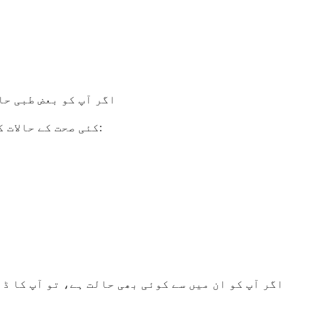
اگر آپ کو بعض طبی حا
کئی صحت کے حالات کو خصوصی غور و فکر اور قریبی نگرانی کی ضرورت ہوتی ہے، حالانکہ وہ ضروری نہیں کہ آپ کو یہ دوا لینے سے روکیں:
اگر آپ کو ان میں سے کوئی بھی حالت ہے، تو آپ کا ڈ