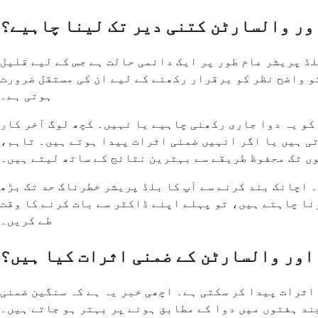
ور والسارٹن کتنی دیر تک لینا چاہیے؟
ڈ پریشر عام طور پر ایک دائمی حالت ہے جس کے لیے قلیل
کو واضح نظر کو برقرار رکھنے کے لیے ان کی مستقل ضرورت
ہوتی ہے۔
کو یہ دوا جاری رکھنی چاہیے یا نہیں۔ کچھ لوگ آخر کار
تی ہیں یا اگر انہیں ضمنی اثرات پیدا ہوتے ہیں۔ تاہم،
وں تک محفوظ طریقے سے بہترین نتائج کے ساتھ لیتے ہیں۔
۔ اچانک بند کرنے سے آپ کا بلڈ پریشر خطرناک حد تک بڑھ
نا چاہتے ہیں، تو پہلے اپنے ڈاکٹر سے بات کرنے کا وقت
طے کریں۔
اور والسارٹن کے ضمنی اثرات کیا ہیں؟
اثرات پیدا کر سکتی ہے۔ اچھی خبر یہ ہے کہ سنگین ضمنی
ند ہفتوں میں دوا کے مطابق ہونے پر بہتر ہو جاتے ہیں۔