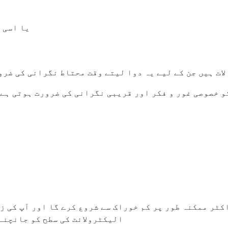
e، valsartan
لات ہیں جن کے لیے یہ دوا لیتے وقت محتاط نگرانی کی ضر
اکٹر ممکنہ طور پر کم خوراک سے شروع کرے گا اور آپ کی ز
الیکٹرولائٹ کی سطح کو جانچنے