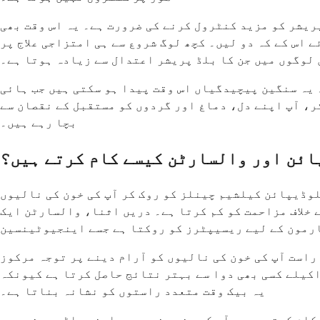
ریشر کو مزید کنٹرول کرنے کی ضرورت ہے۔ یہ اس وقت بھی
 اس کے کہ دو لیں۔ کچھ لوگ شروع سے ہی امتزاجی علاج پر
 لوگوں میں جن کا بلڈ پریشر اعتدال سے زیادہ ہوتا ہے۔
 یہ سنگین پیچیدگیاں اس وقت پیدا ہو سکتی ہیں جب ہائی
ر، آپ اپنے دل، دماغ اور گردوں کو مستقبل کے نقصان سے
بچا رہے ہیں۔
ئن اور والسارٹن کیسے کام کرتے ہیں؟
لوڈیپائن کیلشیم چینلز کو روک کر آپ کی خون کی نالیوں
 خلاف مزاحمت کو کم کرتا ہے۔ دریں اثنا، والسارٹن ایک
است آپ کی خون کی نالیوں کو آرام دینے پر توجہ مرکوز
اکیلے کسی بھی دوا سے بہتر نتائج حاصل کرتا ہے کیونکہ
یہ بیک وقت متعدد راستوں کو نشانہ بناتا ہے۔
کام کرتے ہیں۔ آپ کو چند دنوں میں اپنے بلڈ پریشر میں