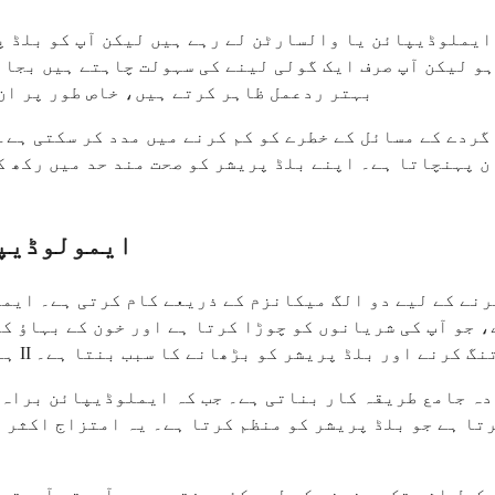
 ایملوڈیپائن یا والسارٹن لے رہے ہیں لیکن آپ کو بلڈ پ
و لیکن آپ صرف ایک گولی لینے کی سہولت چاہتے ہیں بجائے
بہتر ردعمل ظاہر کرتے ہیں، خاص طور پر ان
گردے کے مسائل کے خطرے کو کم کرنے میں مدد کر سکتی ہے۔
ن پہنچاتا ہے۔ اپنے بلڈ پریشر کو صحت مند حد میں رکھ ک
ایمولوڈیپا
رنے کے لیے دو الگ میکانزم کے ذریعے کام کرتی ہے۔ ایم
 جو آپ کی شریانوں کو چوڑا کرتا ہے اور خون کے بہاؤ کے
 عام طور پر خون کی نالیوں کو تنگ کرنے اور بلڈ پریشر کو بڑھانے کا سبب بنتا ہے۔
ہ جامع طریقہ کار بناتی ہے۔ جب کہ ایملوڈیپائن براہ ر
تا ہے جو بلڈ پریشر کو منظم کرتا ہے۔ یہ امتزاج اکثر 
کمل اثر تک پہنچنے کے لیے کئی ہفتوں میں آہستہ آہستہ 