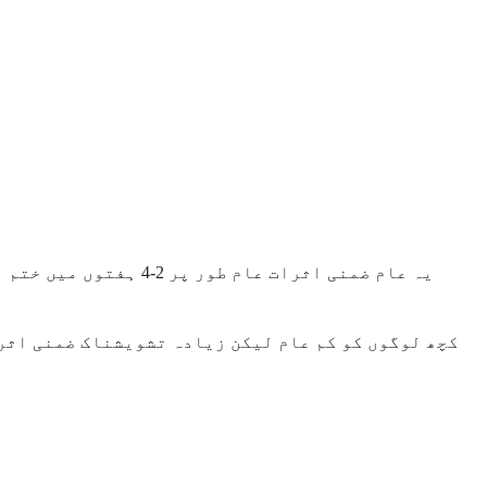
یہ عام ضمنی اثرات عا
کچھ لوگوں کو کم عام لیکن زیادہ تشویشناک ضمنی اثرا