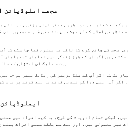
مجھے املوڈپائن ا
 رکھنے کے لیے یہ دوا طویل مدتی لینی پڑتی ہے۔ ہائی بل
ے نظر کی اصلاح کے لیے چشمہ پہننے کی طرح سمجھیں – آپ 
ی صحت کی جانچ کرے گا تاکہ یہ معلوم کیا جا سکے کہ آپ 
ا سکتے ہیں اگر ان کے طرز زندگی میں نمایاں تبدیلیاں آ
بہت سے لوگ اس امتزاج کو سال
ہاں تک کہ اگر آپ کے بلڈ پریشر کی ریڈنگ بہتر ہو جائیں
 اگر آپ اپنی دوا کو تبدیل کرنے یا بند کرنے پر بات کر
ایملوڈپائن 
ہیں، لیکن تمام ادویات کی طرح، یہ کچھ افراد میں ضمنی 
ت غیر معمولی ہیں، اور بہت سے ہلکے ضمنی اثرات پہلے چ