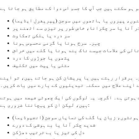
نوں، پیروں یا ہاتھوں میں سوجن (پیریفرل ایڈیما)
ر آنا یا سر چکرانا، خاص طور پر تیزی سے اٹھنے پر
سر درد یا ہلکی تھکاوٹ
چہرہ سرخ ہونا یا گرمی محسوس ہونا
الی کی علامات جیسے ناک بند ہونا یا گلے میں خراش
پٹھوں یا جوڑوں کا درد
متلی یا پیٹ میں تکلیف
 جاتا ہے۔ اگر وہ برقرار رہتے ہیں یا پریشان کن ہو جاتے ہیں، تو اپنے
 اپنے علاج میں ممکنہ تبدیلیوں کے بارے میں بات کریں۔
 ہوتی ہے۔ اگرچہ یہ لوگوں کی ایک چھوٹی فیصد میں ہوتے
ہیں، لیکن ان کو پہچاننا ضروری ہے:
ونٹوں، زبان یا گلے کی نمایاں سوجن (انجیوڈیما)
شدید چکر آنا یا بے ہوشی کے دورے
دل کی تیز یا بے ترتیب دھڑکن