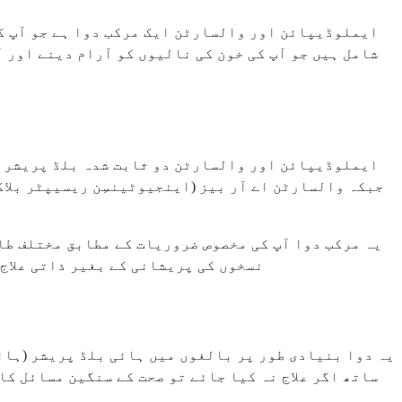
ایملوڈیپائن اور والسارٹن ایک مرکب دوا ہے جو آپ کے
شامل ہیں جو آپ کی خون کی نالیوں کو آرام دینے اور آ
ایملوڈیپائن اور والسارٹن دو ثابت شدہ بلڈ پریشر ک
جبکہ والسارٹن اے آر بیز (اینجیوٹینسِن ریسیپٹر بلاک
یہ مرکب دوا آپ کی مخصوص ضروریات کے مطابق مختلف طا
نسخوں کی پریشانی کے بغیر ذاتی علاج 
یہ دوا بنیادی طور پر بالغوں میں ہائی بلڈ پریشر (ہائی
ساتھ اگر علاج نہ کیا جائے تو صحت کے سنگین مسائل کا