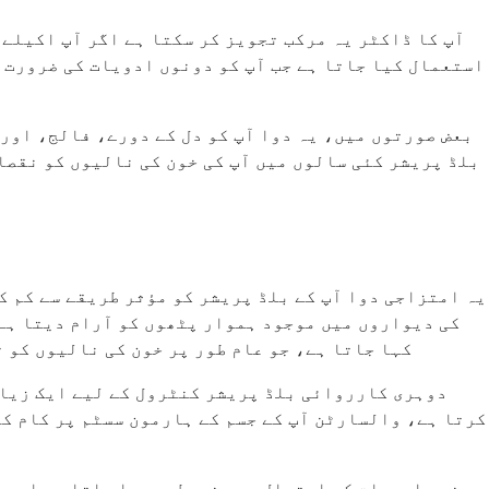
آپ کا ڈاکٹر یہ مرکب تجویز کر سکتا ہے اگر آپ اکیلے
استعمال کیا جاتا ہے جب آپ کو دونوں ادویات کی ضرورت ہ
بعض صورتوں میں، یہ دوا آپ کو دل کے دورے، فالج، اور 
بلڈ پریشر کئی سالوں میں آپ کی خون کی نالیوں کو نقصا
یہ امتزاجی دوا آپ کے بلڈ پریشر کو مؤثر طریقے سے کم ک
کی دیواروں میں موجود ہموار پٹھوں کو آرام دیتا ہے،
ہارمون کے لیے ریسیپٹرز کو روکتا ہے جسے اینجیوٹینسین II کہا جاتا ہے، جو
دوہری کارروائی بلڈ پریشر کنٹرول کے لیے ایک زیاد
کرتا ہے، والسارٹن آپ کے جسم کے ہارمون سسٹم پر کام کر
دونوں ادویات کو اعتدال سے مضبوط سمجھا جاتا ہے اور م