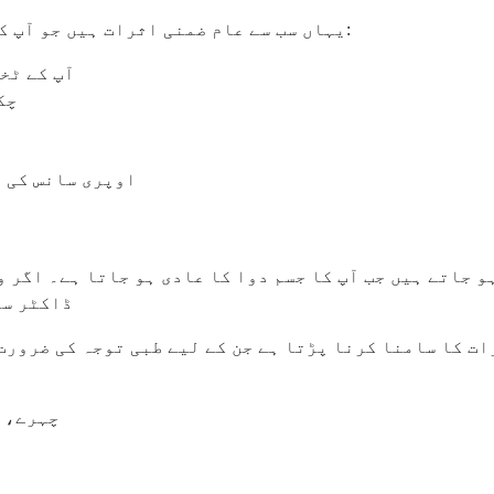
یہاں سب سے عام ضمنی اثرات ہیں جو آپ کو ہو سکتے ہیں جب آپ کا جسم اس دوا کے مطابق ہو جاتا ہے:
آپ کے ٹخ
چک
اوپری سانس کی ن
م طور پر 2-4 ہفتوں میں ختم ہو جاتے ہیں جب آپ کا جسم دوا کا عادی ہو
ڈاکٹر سے
ت کا سامنا کرنا پڑتا ہے جن کے لیے طبی توجہ کی ضرورت
چہرے، ہ