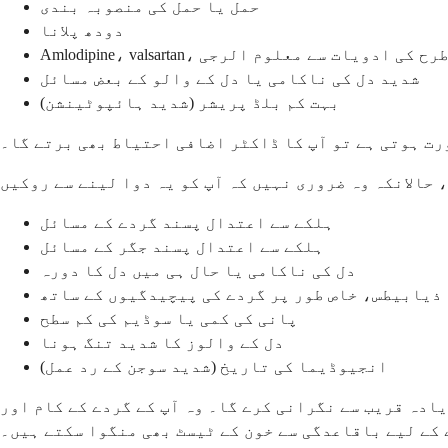
حمل یا حمل کی منصوبہ بندی
دودھ پلانا
Amlodipin، یا اسی طرح کی ادویات سے معلوم الرجی
شدید دل کی ناکامی یا دل کے والو کے بعض مسائل
بہت کم بلڈ پریشر (شدید ہائپوٹینشن)
ورت ہوتی ہے تو آپ کا ڈاکٹر اضافی احتیاط بھی برتے گا۔
ہلکے سے اعتدال پسند گردے کے مسائل
ہلکے سے اعتدال پسند جگر کے مسائل
دل کی ناکامی یا حال ہی میں دل کا دورہ
ذیابیطس، خاص طور پر گردے کی پیچیدگیوں کے ساتھ
پانی کی کمی یا سوڈیم کی کم سطح
دل کے والوز کا شدید تنگ ہونا
انجیوڈیما کی تاریخ (شدید سوجن کے رد عمل)
یادہ قریب سے نگرانی کرے گا۔ وہ آپ کے گردے کے کام اور
 کے لیے باقاعدگی سے خون کے ٹیسٹ بھی منگوا سکتے ہیں۔