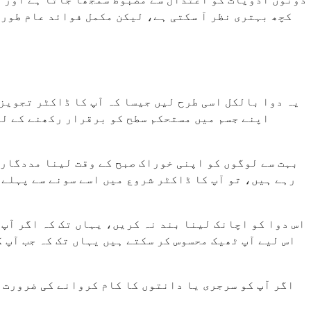
یہ دوا بالکل اسی طرح لیں جیسا کہ آپ کا ڈاکٹر تجویز 
اپنے جسم میں مستحکم سطح کو برقرار رکھنے کے لی
بہت سے لوگوں کو اپنی خوراک صبح کے وقت لینا مددگار 
رہے ہیں، تو آپ کا ڈاکٹر شروع میں اسے سونے سے پہلے 
اس دوا کو اچانک لینا بند نہ کریں، یہاں تک کہ اگر آپ 
اس لیے آپ ٹھیک محسوس کر سکتے ہیں یہاں تک کہ جب آپ ک
اگر آپ کو سرجری یا دانتوں کا کام کروانے کی ضرورت ہ