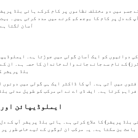
 جسم میں دو مختلف نظاموں پر کام کرکے ہائی بلڈ پریشر 
پ کے دل پر کام کا بوجھ کم کرنے میں مدد کرتی ہیں۔ بہت
آسان لگتا ہے،
ی دوائیوں کو ایک آسان گولی میں جوڑتا ہے۔ ایملوڈیپائ
رز) کے نام سے جانے جانے والے خاندان کا حصہ ہے۔ ان کے
بلڈ پریشر ک
قتوں میں آتی ہے۔ آپ کا ڈاکٹر ایک ہی گولی میں دونوں ا
فراہم کرتا ہے۔ ایف ڈی اے نے اس مرکب کو طویل مدتی بلڈ
ایملوڈیپائن اور 
 بلڈ پریشر) کا علاج کرتی ہے۔ ہائی بلڈ پریشر آپ کے دل
 باعث بن سکتا ہے۔ یہ مرکب ان لوگوں کے لیے خاص طور پر 