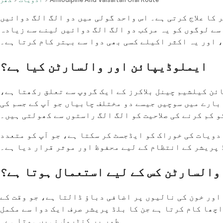
کا علاج کرتی ہے۔ اس واحد گولی میں دو الگ الگ دوائیں
 سے لوگوں کو یہ مرکب دو الگ الگ دوائیں لینے سے زیادہ
 اور یہ اکثر اکیلے کسی بھی دوا سے بہتر کام کرتا ہے۔
ایملوڈیپائن اور والسارٹن کیا ہے؟
ن کیلشیم چینل بلاکرز کے ایک گروپ سے تعلق رکھتا ہے،
 بارے میں سوچیں جیسے دو مختلف چابیاں جو آپ کے جسم کی
و کم کرنے کی صلاحیت کو الگ الگ راستوں سے کھولتی ہیں۔
دویات کی خوراک کو ایڈجسٹ کر سکتا ہے، جو آپ کو متعدد
 پریشر کے انتظام کے لیے محفوظ اور موثر قرار دیا ہے۔
والسارٹن کس کے لیے استعمال ہوتا ہے؟
 اور خون کی نالیوں پر اضافی دباؤ ڈالتا ہے، جو وقت کے
اچھا کام کرتا ہے جن کا بلڈ پریشر صرف ایک دوا سے مکمل
طور پر کنٹرول نہیں ہوتا ہے۔