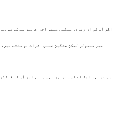
اگر آپ کو ان زیادہ سنگین ضمنی اثرات میں سے کوئی بھی
یہ دوا ہر ایک کے لیے موزوں نہیں ہے، اور آپ کا ڈاکٹر 