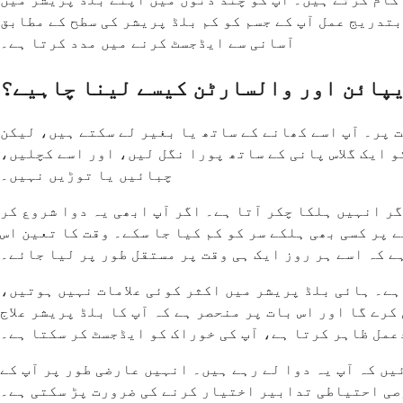
سل استعمال کے 2-4 ہفتوں میں پیدا ہوتے ہیں۔ یہ بتدریج عمل آپ کے جسم کو کم بلڈ پریشر کی سطح کے مطابق
آسانی سے ایڈجسٹ کرنے میں مدد کرتا ہے۔
پائن اور والسارٹن کیسے لینا چاہیے؟
ت پر۔ آپ اسے کھانے کے ساتھ یا بغیر لے سکتے ہیں، لیکن
 ایک گلاس پانی کے ساتھ پورا نگل لیں، اور اسے کچلیں،
چبائیں یا توڑیں نہیں۔
ر انہیں ہلکا چکر آتا ہے۔ اگر آپ ابھی یہ دوا شروع کر
 پر کسی بھی ہلکے سر کو کم کیا جا سکے۔ وقت کا تعین اس
ے کہ اسے ہر روز ایک ہی وقت پر مستقل طور پر لیا جائے۔
ہے۔ ہائی بلڈ پریشر میں اکثر کوئی علامات نہیں ہوتیں،
رے گا اور اس بات پر منحصر ہے کہ آپ کا بلڈ پریشر علاج
عمل ظاہر کرتا ہے، آپ کی خوراک کو ایڈجسٹ کر سکتا ہے۔
ں کہ آپ یہ دوا لے رہے ہیں۔ انہیں عارضی طور پر آپ کے
وصی احتیاطی تدابیر اختیار کرنے کی ضرورت پڑ سکتی ہے۔