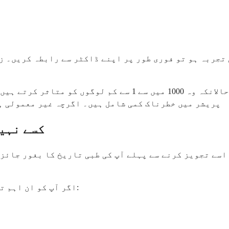
 تجربہ ہو تو فوری طور پر اپنے ڈاکٹر سے رابطہ کریں۔ 
غیر معمولی لیکن سنگین ضمنی اثرات ہو سکتے ہیں، حالانکہ وہ
پریشر میں خطرناک کمی شامل ہیں۔ اگرچہ غیر معمولی ہے
Amlodipine اور n
اسے تجویز کرنے سے پہلے آپ کی طبی تاریخ کا بغور جائزہ 
اگر آپ کو ان اہم تضادات میں سے کوئی ہے تو آپ کو یہ دوا نہیں لینی چاہیے: