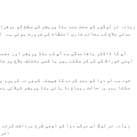
زیادہ تر لوگوں کو صحت مند بلڈ پریشر کی سطح کو برقرار
مدتی علاج کے بجائے جاری انتظام کی ضرورت ہوتی ہے۔ اس
آپ کا ڈاکٹر باقاعدگی سے آپ کے بلڈ پریشر اور مجموع
اپنی خوراک کو کم کر سکتے ہیں یا کسی مختلف علاج پر ج
خود سے اس دوا کو بند کرنے کا فیصلہ کبھی نہ کریں، ی
سکتا ہے، یہ حالت ریباؤنڈ ہائی بلڈ پریشر کہلاتی ہے۔
زیادہ تر لوگ اس مرکب دوا کو اچھی طرح برداشت کرتے 
اثرا