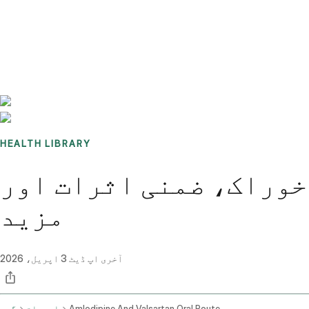
Benchmarks
Stories
FAQ
Sign up / Log in
HEALTH LIBRARY
خوراک، ضمنی اثرات اور
مزید
آخری اپ ڈیٹ
3 اپریل، 2026
Amlodipine And Valsartan Oral Route
ادویات
گھر