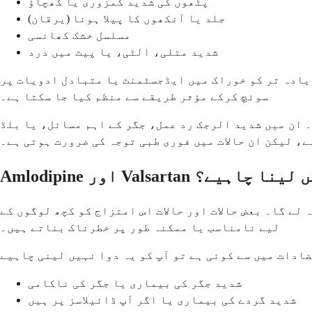
پٹھوں کی شدید کمزوری یا کھچاؤ
جلد یا آنکھوں کا پیلا ہونا (یرقان)
مسلسل خشک کھانسی
شدید متلی، الٹی، یا پیٹ میں درد
زیادہ تر کو خوراک میں ایڈجسٹمنٹ یا متبادل ادویات پر
سوئچ کرکے مؤثر طریقے سے منظم کیا جا سکتا ہے۔
 1000 میں سے 1 سے کم لوگوں کو متاثر کرتے ہیں۔ ان میں شدید الرجک رد عمل، جگر کے اہم مسائل، یا بلڈ
، لیکن ان حالات میں فوری طبی توجہ کی ضرورت ہوتی ہے۔
Valsarta کسے نہیں لینا چاہیے؟
لے گا۔ بعض حالات اور حالات اس امتزاج کو کچھ لوگوں کے
لیے نامناسب یا ممکنہ طور پر خطرناک بناتے ہیں۔
شدید جگر کی بیماری یا جگر کی ناکامی
شدید گردے کی بیماری یا اگر آپ ڈائیلاسز پر ہیں