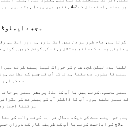
کچھ بہتری نظر آ سکتی ہے، لیکن مکمل فوائد عام طور پر مسل
مجھے ایملوڈی
کرتا ہے، عام طور پر دن میں ایک بار، ہر روز ایک ہی وق
ے اپنی پسند کے ساتھ مستقل رہنے کی کوشش کریں۔ گولی کو
لگتا ہے، لیکن کچھ شام کو خوراک لینا پسند کرتے ہیں اگ
لینے کا مشورہ دے سکتا ہے تاکہ آپ کے جسم کے مطابق ہونے
سے کم اہم ہ
بہتر محسوس کرتے ہیں یا آپ کا بلڈ پریشر بہتر ہو جاتا 
ے نمبر بلند ہوں۔ آپ کا ڈاکٹر آپ کی پیشرفت کی نگرانی ک
پر کتنا اچھا رد
ے، تو اپنے صحت کی دیکھ بھال فراہم کرنے والے کو بتائی
علاج کو ایڈجسٹ کرنے یا آپ کے طریقہ کار کے دوران خص