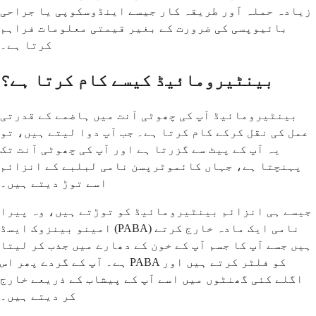
زیادہ حملہ آور طریقہ کار جیسے اینڈوسکوپی یا جراحی
بائیوپسی کی ضرورت کے بغیر قیمتی معلومات فراہم
کرتا ہے۔
بینٹیرومائیڈ کیسے کام کرتا ہے؟
بینٹیرومائیڈ آپ کی چھوٹی آنت میں ہاضمے کے قدرتی
عمل کی نقل کرکے کام کرتا ہے۔ جب آپ دوا لیتے ہیں، تو
یہ آپ کے پیٹ سے گزرتا ہے اور آپ کی چھوٹی آنت تک
پہنچتا ہے، جہاں کائموٹرپسن نامی لبلبے کے انزائم
اسے توڑ دیتے ہیں۔
جیسے ہی انزائم بینٹیرومائیڈ کو توڑتے ہیں، وہ پیرا
امینو بینزوک ایسڈ (PABA) نامی ایک مادہ خارج کرتے
ہیں جسے آپ کا جسم آپ کے خون کے دھارے میں جذب کر لیتا
ہے۔ آپ کے گردے پھر اس PABA کو فلٹر کرتے ہیں اور
اگلے کئی گھنٹوں میں اسے آپ کے پیشاب کے ذریعے خارج
کر دیتے ہیں۔