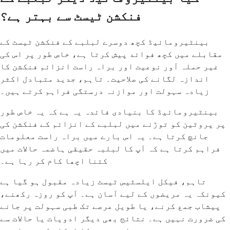
فنکشن ٹیسٹ سے بہتر ہے؟
بینٹیرومائیڈ کچھ دوسرے لبلبے کے فنکشن ٹیسٹ کے
مقابلے میں کچھ فوائد پیش کرتا ہے، خاص طور پر اس کی
غیر حملہ آور نوعیت اور براہ راست انزائم فنکشن کا
اندازہ لگانے کی صلاحیت۔ تاہم، جدید متبادل اکثر
زیادہ سہولت اور موازنہ درستگی فراہم کرتے ہیں۔
بینٹیرومائیڈ کا بنیادی فائدہ یہ ہے کہ یہ خاص طور
پر پروٹین کو توڑنے میں لبلبے کے انزائم کے فنکشن کی
جانچ کرتا ہے۔ یہ اس بارے میں براہ راست معلومات
فراہم کرتا ہے کہ آپ کا لبلبہ حقیقی ہاضمہ حالات میں
کتنا اچھا کام کر رہا ہے۔
تاہم، فیکل ایلسٹیس ٹیسٹ زیادہ مقبول ہو گیا ہے
کیونکہ یہ مریضوں کے لیے آسان ہے۔ آپ کو روزہ رکھنے،
پیشاب جمع کرنے، یا طویل عرصے تک طبی سہولت پر جانے
کی ضرورت نہیں ہے۔ نتائج بھی دیگر ادویات یا حالات سے