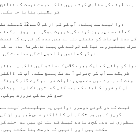
بعد لینے کی سفارش کرتے ہیں تاکہ درست ٹیسٹ کے نتائج
کو یقینی بنایا جا سکے۔
دوا لینے سے پہلے، آپ کو کم از کم 8 سے 12 گھنٹے تک
کھانے سے پرہیز کرنے کی ضرورت ہوگی۔ یہ روزہ رکھنے
کی مدت اس بات کو یقینی بنانے میں مدد کرتی ہے کہ ٹیسٹ
صرف بینٹیرومائیڈ کے ٹوٹنے کی پیمائش کرتا ہے، نہ کہ
دیگر کھانوں یا ادویات کی مداخلت کی۔
دوا کو پانی کے ایک بھرے گلاس کے ساتھ لیں تاکہ یہ مؤثر
طریقے سے آپ کی چھوٹی آنت تک پہنچ سکے۔ آپ کا ڈاکٹر
وقت کے بارے میں مخصوص ہدایات فراہم کرے گا، کیونکہ
آپ کو خوراک لینے کے بعد کئی گھنٹوں تک اپنا پیشاب
جمع کرنے کی ضرورت ہوگی۔
ٹیسٹ کے دن کوئی دوسری دوائیں یا سپلیمنٹس لینے سے
گریز کریں جب تک کہ آپ کا ڈاکٹر خاص طور پر ان کی
منظوری نہ دے۔ کچھ مادے ٹیسٹ کے نتائج میں مداخلت کر
سکتے ہیں اور انہیں کم درست بنا سکتے ہیں۔