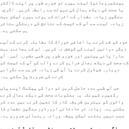
بینٹیرومائیڈ لیتے ہیں، تو فوری طور پر اپنے ڈاکٹر
یا صحت کی دیکھ بھال کی سہولت سے رابطہ کریں۔ اگرچہ
سنگین زیادہ مقدار کے اثرات کم ہوتے ہیں، لیکن بہت
زیادہ لینے سے آپ کے ٹیسٹ کے نتائج کی درستگی متاثر
ہو سکتی ہے۔
خود کو قے کرنے یا اضافی خوراک کا مقابلہ کرنے کے لیے
دیگر دوائیں لینے کی کوشش نہ کریں۔ اس کے بجائے، بہت
سارا پانی پیئیں اور فوری طور پر طبی مشورہ لیں۔ آپ
کے صحت کی دیکھ بھال فراہم کرنے والے کو آپ کے ٹیسٹ کو
دوبارہ شیڈول کرنے یا آپ کی زیادہ قریب سے نگرانی
کرنے کی ضرورت پڑ سکتی ہے۔
جب آپ طبی مدد حاصل کریں تو دوا کی پیکنگ اپنے پاس
رکھیں، کیونکہ یہ معلومات صحت کی دیکھ بھال کرنے
والوں کو بہترین طریقہ کار کا تعین کرنے میں مدد کر
سکتی ہے۔ زیادہ تر حادثاتی اوورڈوز سنگین نقصان کا
سبب نہیں بنتے، لیکن پیشہ ورانہ رہنمائی ضروری ہے۔
اگر میں مقررہ وقت پر بینٹیرومائیڈ لینے سے