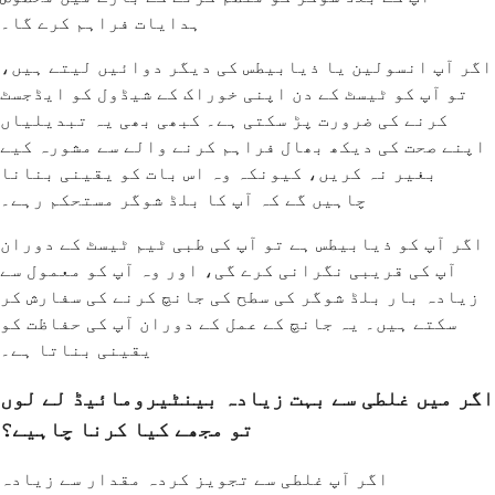
ہدایات فراہم کرے گا۔
اگر آپ انسولین یا ذیابیطس کی دیگر دوائیں لیتے ہیں،
تو آپ کو ٹیسٹ کے دن اپنی خوراک کے شیڈول کو ایڈجسٹ
کرنے کی ضرورت پڑ سکتی ہے۔ کبھی بھی یہ تبدیلیاں
اپنے صحت کی دیکھ بھال فراہم کرنے والے سے مشورہ کیے
بغیر نہ کریں، کیونکہ وہ اس بات کو یقینی بنانا
چاہیں گے کہ آپ کا بلڈ شوگر مستحکم رہے۔
اگر آپ کو ذیابیطس ہے تو آپ کی طبی ٹیم ٹیسٹ کے دوران
آپ کی قریبی نگرانی کرے گی، اور وہ آپ کو معمول سے
زیادہ بار بلڈ شوگر کی سطح کی جانچ کرنے کی سفارش کر
سکتے ہیں۔ یہ جانچ کے عمل کے دوران آپ کی حفاظت کو
یقینی بناتا ہے۔
اگر میں غلطی سے بہت زیادہ بینٹیرومائیڈ لے لوں
تو مجھے کیا کرنا چاہیے؟
اگر آپ غلطی سے تجویز کردہ مقدار سے زیادہ