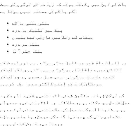
بات کو ذہن میں رکھتے ہوئے کہ زیادہ تر لوگوں کو بہت
کم یا کوئی مسئلہ نہیں ہوتا ہے:
ہلکی متلی یا قے
پیٹ میں تکلیف یا درد
پیشاب کے رنگ میں عارضی تبدیلیاں
ہلکا سر درد
ہلکا چکر آنا
یہ اثرات عام طور پر قلیل مدتی ہوتے ہیں اور ٹیسٹ کے
نتائج میں مداخلت نہیں کرتے ہیں۔ تاہم، اگر آپ کو
شدید علامات یا کوئی ایسی چیز محسوس ہو جو آپ کو
پریشان کرے تو اپنے ڈاکٹر سے رابطہ کریں۔
کم لیکن زیادہ سنگین ضمنی اثرات میں شدید الرجک رد
عمل شامل ہو سکتے ہیں، حالانکہ یہ انتہائی غیر معمولی
ہیں۔ شدید الرجک رد عمل کی علامات میں سانس لینے میں
دشواری، آپ کے چہرے یا گلے کی سوجن، یا جلد پر بڑے
پیمانے پر خارش شامل ہیں۔