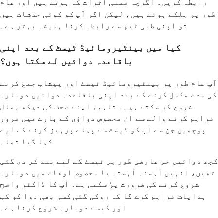
رابطہ کریں۔ اگرچہ ضمنی اثرات کم ہوتے ہیں اور عام
طور پر ہلکے ہوتے ہیں، لیکن اگر آپ کو کوئی خدشات ہیں
تو اپنی طبی ٹیم سے رابطہ کرنا ہمیشہ بہتر ہے۔
کیا میں بینٹیرومائیڈ ٹیسٹ کے بعد اپنی
باقاعدہ دوائیں لے سکتا ہوں؟
آپ عام طور پر بینٹیرومائیڈ ٹیسٹ اور پیشاب جمع کرنے
کی مدت مکمل کرنے کے بعد اپنی باقاعدہ دوائیں دوبارہ
شروع کر سکتے ہیں۔ تاہم، اپنے صحت کی دیکھ بھال
فراہم کرنے والے سے ان مخصوص دواؤں کے بارے میں ضرور
پوچھیں جن سے آپ کو ٹیسٹ سے پہلے پرہیز کرنے کے لیے
کہا گیا تھا۔
کچھ دوائیں جو عارضی طور پر ٹیسٹ کے لیے بند کر دی گئی
تھیں، انہیں آہستہ آہستہ یا مخصوص اوقات میں دوبارہ
شروع کرنے کی ضرورت پڑ سکتی ہے۔ آپ کا ڈاکٹر واضح
ہدایات فراہم کرے گا کہ روکی گئی کسی بھی دوا کو کب
اور کیسے دوبارہ شروع کرنا ہے۔