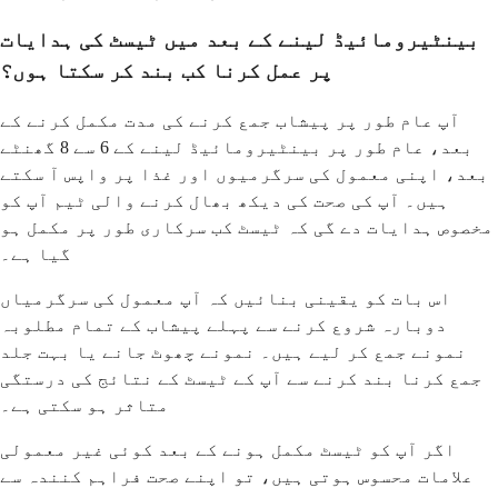
بینٹیرومائیڈ لینے کے بعد میں ٹیسٹ کی ہدایات
پر عمل کرنا کب بند کر سکتا ہوں؟
آپ عام طور پر پیشاب جمع کرنے کی مدت مکمل کرنے کے
بعد، عام طور پر بینٹیرومائیڈ لینے کے 6 سے 8 گھنٹے
بعد، اپنی معمول کی سرگرمیوں اور غذا پر واپس آ سکتے
ہیں۔ آپ کی صحت کی دیکھ بھال کرنے والی ٹیم آپ کو
مخصوص ہدایات دے گی کہ ٹیسٹ کب سرکاری طور پر مکمل ہو
گیا ہے۔
اس بات کو یقینی بنائیں کہ آپ معمول کی سرگرمیاں
دوبارہ شروع کرنے سے پہلے پیشاب کے تمام مطلوبہ
نمونے جمع کر لیے ہیں۔ نمونے چھوٹ جانے یا بہت جلد
جمع کرنا بند کرنے سے آپ کے ٹیسٹ کے نتائج کی درستگی
متاثر ہو سکتی ہے۔
اگر آپ کو ٹیسٹ مکمل ہونے کے بعد کوئی غیر معمولی
علامات محسوس ہوتی ہیں، تو اپنے صحت فراہم کنندہ سے