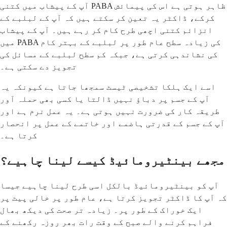
آپ کے پیشاب میں کتنی PABA ظاہر ہوتی ہے اس کی پیمائش
کرکے، ڈاکٹر یہ تعین کر سکتے ہیں کہ آپ کے لبلبے کے
انزائم کتنی اچھی طرح کام کر رہے ہیں۔ آپ کے پیشاب
میں PABA کی زیادہ سطح عام طور پر لبلبے کے بہتر کام
کی نشاندہی کرتی ہے، جبکہ کم سطح لبلبے کے مسائل کی
تجویز دے سکتی ہے۔
اسے ایک ہلکا تشخیصی ٹیسٹ سمجھا جاتا ہے کیونکہ یہ
آپ کے جسم پر دباؤ نہیں ڈالتا یا کسی بھی حملہ آور
طریقہ کار کی ضرورت نہیں ہوتی ہے۔ یہ عمل نرم ہے اور
آپ کے جسم کے قدرتی ہاضمے اور خاتمے کے عمل پر انحصار
کرتا ہے۔
مجھے بینٹیرومائیڈ کیسے لینا چاہیے؟
آپ کو بینٹیرومائیڈ بالکل اسی طرح لینا چاہیے جیسا
کہ آپ کا ڈاکٹر تجویز کرتا ہے، عام طور پر خالی پیٹ پر
ایک خوراک کے طور پر۔ زیادہ تر صحت کی دیکھ بھال
فراہم کرنے والے صبح کے وقت رات بھر روزہ رکھنے کے