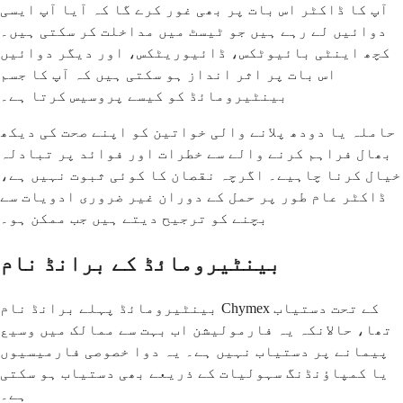
آپ کا ڈاکٹر اس بات پر بھی غور کرے گا کہ آیا آپ ایسی
دوائیں لے رہے ہیں جو ٹیسٹ میں مداخلت کر سکتی ہیں۔
کچھ اینٹی بائیوٹکس، ڈائیوریٹکس، اور دیگر دوائیں
اس بات پر اثر انداز ہو سکتی ہیں کہ آپ کا جسم
بينٹيرومائڈ کو کیسے پروسیس کرتا ہے۔
حاملہ یا دودھ پلانے والی خواتین کو اپنے صحت کی دیکھ
بھال فراہم کرنے والے سے خطرات اور فوائد پر تبادلہ
خیال کرنا چاہیے۔ اگرچہ نقصان کا کوئی ثبوت نہیں ہے،
ڈاکٹر عام طور پر حمل کے دوران غیر ضروری ادویات سے
بچنے کو ترجیح دیتے ہیں جب ممکن ہو۔
بينٹيرومائڈ کے برانڈ نام
بينٹيرومائڈ پہلے برانڈ نام Chymex کے تحت دستیاب
تھا، حالانکہ یہ فارمولیشن اب بہت سے ممالک میں وسیع
پیمانے پر دستیاب نہیں ہے۔ یہ دوا خصوصی فارمیسیوں
یا کمپاؤنڈنگ سہولیات کے ذریعے بھی دستیاب ہو سکتی
ہے۔