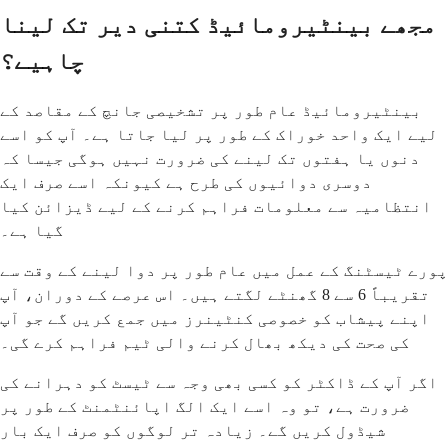
مجھے بینٹیرومائیڈ کتنی دیر تک لینا
چاہیے؟
بینٹیرومائیڈ عام طور پر تشخیصی جانچ کے مقاصد کے
لیے ایک واحد خوراک کے طور پر لیا جاتا ہے۔ آپ کو اسے
دنوں یا ہفتوں تک لینے کی ضرورت نہیں ہوگی جیسا کہ
دوسری دوائیوں کی طرح ہے کیونکہ اسے صرف ایک
انتظامیہ سے معلومات فراہم کرنے کے لیے ڈیزائن کیا
گیا ہے۔
پورے ٹیسٹنگ کے عمل میں عام طور پر دوا لینے کے وقت سے
تقریباً 6 سے 8 گھنٹے لگتے ہیں۔ اس عرصے کے دوران، آپ
اپنے پیشاب کو خصوصی کنٹینرز میں جمع کریں گے جو آپ
کی صحت کی دیکھ بھال کرنے والی ٹیم فراہم کرے گی۔
اگر آپ کے ڈاکٹر کو کسی بھی وجہ سے ٹیسٹ کو دہرانے کی
ضرورت ہے، تو وہ اسے ایک الگ اپائنٹمنٹ کے طور پر
شیڈول کریں گے۔ زیادہ تر لوگوں کو صرف ایک بار