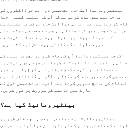
بینٹیرومائیڈ ایک خاص تشخیصی دوا ہے جو ڈاکٹروں کو
یہ جاننے میں مدد کرتی ہے کہ آپ کا لبلبہ کتنا اچھا
کام کر رہا ہے۔ یہ زبانی دوا ایک خاص مرکب پر مشتمل ہے
جو آپ کے جسم میں ٹوٹ جاتا ہے، جس سے صحت کی دیکھ بھال
کرنے والے پیشہ ور افراد پیشاب کے سادہ ٹیسٹ کے
ذریعے لبلبے کے کام کی پیمائش کر سکتے ہیں۔
اگرچہ بینٹیرومائیڈ آج کل عام طور پر تجویز نہیں کی
جاتی ہے کیونکہ نئے ٹیسٹنگ طریقے موجود ہیں، لیکن یہ
سمجھنا کہ یہ کیسے کام کرتا ہے آپ کو زیادہ باخبر
محسوس کرنے میں مدد کر سکتا ہے اگر آپ کا ڈاکٹر لبلبے
کے کام کی جانچ تجویز کرتا ہے۔ آئیے اس تشخیصی ٹول کے
بارے میں جاننے کی ضرورت پر غور کریں۔
بینٹیرومائیڈ کیا ہے؟
بینٹیرومائیڈ ایک مصنوعی مرکب ہے جو خاص طور پر
لبلبے کے کام کی جانچ کے لیے ڈیزائن کیا گیا ہے۔ جب آپ