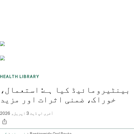
Benchmarks
Stories
FAQ
Sign up / Log in
HEALTH LIBRARY
بینٹیرومائیڈ کیا ہے: استعمال،
خوراک، ضمنی اثرات اور مزید
آخری اپ ڈیٹ
3 اپریل، 2026
Bentiromide Oral Route
ادویات
گھر