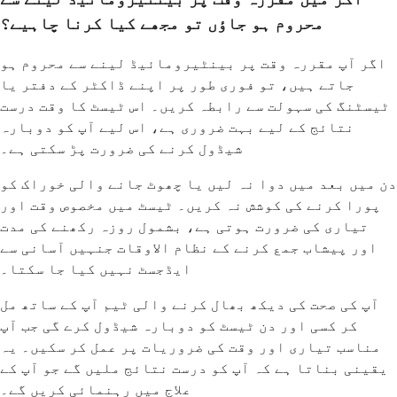
محروم ہو جاؤں تو مجھے کیا کرنا چاہیے؟
اگر آپ مقررہ وقت پر بینٹیرومائیڈ لینے سے محروم ہو
جاتے ہیں، تو فوری طور پر اپنے ڈاکٹر کے دفتر یا
ٹیسٹنگ کی سہولت سے رابطہ کریں۔ اس ٹیسٹ کا وقت درست
نتائج کے لیے بہت ضروری ہے، اس لیے آپ کو دوبارہ
شیڈول کرنے کی ضرورت پڑ سکتی ہے۔
دن میں بعد میں دوا نہ لیں یا چھوٹ جانے والی خوراک کو
پورا کرنے کی کوشش نہ کریں۔ ٹیسٹ میں مخصوص وقت اور
تیاری کی ضرورت ہوتی ہے، بشمول روزہ رکھنے کی مدت
اور پیشاب جمع کرنے کے نظام الاوقات جنہیں آسانی سے
ایڈجسٹ نہیں کیا جا سکتا۔
آپ کی صحت کی دیکھ بھال کرنے والی ٹیم آپ کے ساتھ مل
کر کسی اور دن ٹیسٹ کو دوبارہ شیڈول کرے گی جب آپ
مناسب تیاری اور وقت کی ضروریات پر عمل کر سکیں۔ یہ
یقینی بناتا ہے کہ آپ کو درست نتائج ملیں گے جو آپ کے
علاج میں رہنمائی کریں گے۔