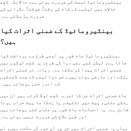
بینٹیرومائیڈ ٹیسٹ کی ضرورت ہوتی ہے، حالانکہ کچھ
حالات میں لبلبے کے کام کی وقتاً فوقتاً نگرانی کی
ضرورت پڑ سکتی ہے۔
بینٹیرومائیڈ کے ضمنی اثرات کیا
ہیں؟
بینٹیرومائیڈ عام طور پر اچھی طرح سے برداشت کیا
جاتا ہے، لیکن کسی بھی دوا کی طرح، یہ کچھ لوگوں میں
ضمنی اثرات پیدا کر سکتا ہے۔ زیادہ تر ضمنی اثرات
ہلکے اور عارضی ہوتے ہیں، جو دوا لینے کے چند گھنٹوں
کے اندر ختم ہوجاتے ہیں۔
عام ضمنی اثرات جن کا تجربہ کچھ لوگ کرتے ہیں ان میں
ہلکی متلی، پیٹ میں تکلیف، یا ہلکا سا پیٹ خراب ہونا
شامل ہے۔ یہ احساسات عام طور پر جلدی ختم ہوجاتے ہیں
اور طبی علاج کی ضرورت نہیں ہوتی ہے۔
یہاں وہ ضمنی اثرات ہیں جن پر آپ غور کر سکتے ہیں، اس