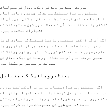
اس وقت، بہت سی صحت کی دیکھ بھال کی سہولیات
بینٹیرومائیڈ ٹیسٹنگ سے ہٹ کر جدید، زیادہ آسان
لبلبے کے فنکشن ٹیسٹ کی طرف منتقل ہو گئی ہیں۔ آپ کا
ڈاکٹر بتا سکتا ہے کہ آپ کے علاقے میں کون سے ٹیسٹنگ کے
اختیارات دستیاب ہیں۔
اگر آپ کا ڈاکٹر بینٹیرومائیڈ ٹیسٹنگ کی سفارش کرتا
ہے، تو وہ دوا حاصل کرنے کے لیے خصوصی لیبارٹریوں یا
فارمیسیوں کے ساتھ کام کریں گے۔ تیاری اور برانڈ کا
صحیح طریقہ کار آپ کے مقام اور صحت کی دیکھ بھال کی
سہولت پر منحصر ہو سکتا ہے۔
بینٹیرومائیڈ کے متبادل
اگر بینٹیرومائیڈ دستیاب نہ ہو یا آپ کے لیے موزوں
نہ ہو تو کئی متبادل ٹیسٹ لبلبے کے فنکشن کا جائزہ لے
سکتے ہیں۔ یہ جدید طریقے اکثر زیادہ سہولت یا درستگی
کے ساتھ اسی طرح کی معلومات فراہم کرتے ہیں۔