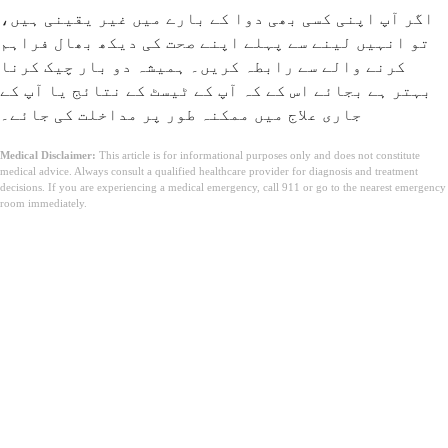
اگر آپ اپنی کسی بھی دوا کے بارے میں غیر یقینی ہیں،
تو انہیں لینے سے پہلے اپنے صحت کی دیکھ بھال فراہم
کرنے والے سے رابطہ کریں۔ ہمیشہ دو بار چیک کرنا
بہتر ہے بجائے اس کے کہ آپ کے ٹیسٹ کے نتائج یا آپ کے
جاری علاج میں ممکنہ طور پر مداخلت کی جائے۔
Medical Disclaimer:
This article is for informational purposes only and does not constitute
medical advice. Always consult a qualified healthcare provider for diagnosis and treatment
decisions. If you are experiencing a medical emergency, call 911 or go to the nearest emergency
room immediately.