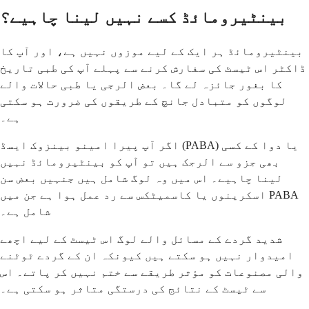
بينٹيرومائڈ کسے نہیں لینا چاہیے؟
بينٹيرومائڈ ہر ایک کے لیے موزوں نہیں ہے، اور آپ کا
ڈاکٹر اس ٹیسٹ کی سفارش کرنے سے پہلے آپ کی طبی تاریخ
کا بغور جائزہ لے گا۔ بعض الرجی یا طبی حالات والے
لوگوں کو متبادل جانچ کے طریقوں کی ضرورت ہو سکتی
ہے۔
اگر آپ پیرا امینو بینزوک ایسڈ (PABA) یا دوا کے کسی
بھی جزو سے الرجک ہیں تو آپ کو بينٹيرومائڈ نہیں
لینا چاہیے۔ اس میں وہ لوگ شامل ہیں جنہیں بعض سن
اسکرینوں یا کاسمیٹکس سے رد عمل ہوا ہے جن میں PABA
شامل ہے۔
شدید گردے کے مسائل والے لوگ اس ٹیسٹ کے لیے اچھے
امیدوار نہیں ہو سکتے ہیں کیونکہ ان کے گردے ٹوٹنے
والی مصنوعات کو مؤثر طریقے سے ختم نہیں کر پاتے۔ اس
سے ٹیسٹ کے نتائج کی درستگی متاثر ہو سکتی ہے۔