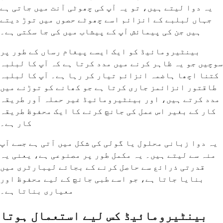
یہ دوا لیتے ہیں، تو یہ آپ کی چھوٹی آنت میں جاتی ہے
جہاں لبلبے کے انزائم اسے چھوٹے حصوں میں توڑ دیتے
ہیں جن کی پیمائش آپ کے پیشاب میں کی جا سکتی ہے۔
بینٹیرومائیڈ کو ایک ایسے پیغام رساں کے طور پر
سوچیں جو یہ ظاہر کرنے میں مدد کرتا ہے کہ آپ کا لبلبہ
کتنا اچھا ہاضمہ انزائم تیار کر رہا ہے۔ آپ کا لبلبہ
طاقتور انزائمز جاری کرتا ہے جو کھانے کو توڑنے میں
مدد کرتے ہیں، اور بینٹیرومائیڈ غیر حملہ آور طریقہ
کار کے بغیر اس عمل کی جانچ کرنے کا ایک محفوظ طریقہ
کار ہے۔
یہ دوا زبانی محلول یا گولی کی شکل میں آتی ہے جسے آپ
منہ سے لیتے ہیں۔ یہ مکمل طور پر مصنوعی ہے، یعنی یہ
قدرتی ذرائع سے حاصل کرنے کے بجائے لیبارٹری میں
بنایا جاتا ہے، جو اسے طبی جانچ کے لیے محفوظ اور
معیاری بناتا ہے۔
بینٹیرومائیڈ کس لیے استعمال ہوتا