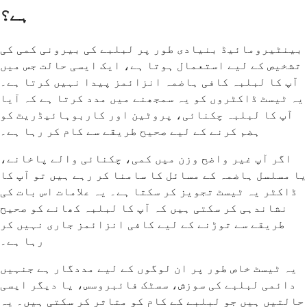
ہے؟
بینٹیرومائیڈ بنیادی طور پر لبلبے کی بیرونی کمی کی
تشخیص کے لیے استعمال ہوتا ہے، ایک ایسی حالت جس میں
آپ کا لبلبہ کافی ہاضمہ انزائمز پیدا نہیں کرتا ہے۔
یہ ٹیسٹ ڈاکٹروں کو یہ سمجھنے میں مدد کرتا ہے کہ آیا
آپ کا لبلبہ چکنائی، پروٹین اور کاربوہائیڈریٹ کو
ہضم کرنے کے لیے صحیح طریقے سے کام کر رہا ہے۔
اگر آپ غیر واضح وزن میں کمی، چکنائی والے پاخانے،
یا مسلسل ہاضمہ کے مسائل کا سامنا کر رہے ہیں تو آپ کا
ڈاکٹر یہ ٹیسٹ تجویز کر سکتا ہے۔ یہ علامات اس بات کی
نشاندہی کر سکتی ہیں کہ آپ کا لبلبہ کھانے کو صحیح
طریقے سے توڑنے کے لیے کافی انزائمز جاری نہیں کر
رہا ہے۔
یہ ٹیسٹ خاص طور پر ان لوگوں کے لیے مددگار ہے جنہیں
دائمی لبلبے کی سوزش، سسٹک فائبروسس، یا دیگر ایسی
حالتیں ہیں جو لبلبے کے کام کو متاثر کر سکتی ہیں۔ یہ