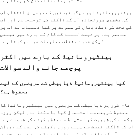
متاثر ہونے کا امکان کم ہوتا ہے۔
بینٹیرومائیڈ اور دیگر ٹیسٹوں کے درمیان انتخاب آپ
کی مخصوص صورتحال، آپ کے ڈاکٹر کی ترجیحات، اور آپ
کی صحت کی دیکھ بھال کی سہولت پر کیا دستیاب ہے اس پر
منحصر ہے۔ ہر ٹیسٹ لبلبے کے کام کے بارے میں قیمتی
لیکن قدرے مختلف معلومات فراہم کرتا ہے۔
بینٹیرومائیڈ کے بارے میں اکثر
پوچھے جانے والے سوالات
کیا بینٹیرومائیڈ ذیابیطس کے مریضوں کے لیے
محفوظ ہے؟
عام طور پر ذیابیطس کے مریضوں میں بینٹیرومائیڈ کا
محفوظ طریقے سے استعمال کیا جا سکتا ہے، لیکن روزہ
رکھنے کی ضرورت کو احتیاط سے منظم کرنے کی ضرورت ہے۔
آپ کا ڈاکٹر ٹیسٹ سے پہلے روزہ رکھنے کی مدت کے دوران
آپ کے بلڈ شوگر کو منظم کرنے کے بارے میں مخصوص