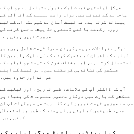
فیکل ایلسٹیس ٹیسٹ ایک مقبول متبادل ہے جو آپ کے
پاخانے کے نمونے میں براہ راست لبلبے کے انزائم کی
پیمائش کرتا ہے۔ یہ ٹیسٹ آسان ہے کیونکہ اس کے لیے
روزہ رکھنے یا کئی گھنٹوں تک پیشاب جمع کرنے کی
ضرورت نہیں ہوتی ہے۔
دیگر متبادلات میں سیکریٹن محرک ٹیسٹ شامل ہیں، جو
لبلبے کے اخراج کو متحرک کرنے کے لیے ایک ہارمون کا
استعمال کرتا ہے، اور مختلف خون کے ٹیسٹ جو لبلبے کے
فنکشن کی نشاندہی کر سکتے ہیں۔ ہر ٹیسٹ کے اپنے
فوائد اور حدود ہیں۔
آپ کا ڈاکٹر آپ کی علامات، طبی تاریخ، اور لبلبے کے
فنکشن کے بارے میں درکار مخصوص معلومات کی بنیاد پر
سب سے موزوں ٹیسٹ تجویز کرے گا۔ بہت سی سہولیات اب ان
جدید طریقوں کو اپنی پہلی پسند کے طور پر استعمال
کرتی ہیں۔
کیا بینٹیرومائیڈ دیگر لبلبے کے