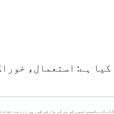
کیا ہے: استعمال، خوراک
ے کے مخصوص حصوں کو سن کر عارضی طور پر درد سے نجات دلا