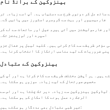
بینزوکین کے برانڈ نام
 ساتھ مل کر دونوں طرح سے دستیاب ہے۔ آپ اسے زیادہ تر
فارمیسیوں اور بہت سے گروسری اسٹورز میں پائیں گے۔
ور فارمولیشنز میں آتی ہیں، جیل اور مائعات سے لے کر
اسپرے اور لوزینجز تک۔
ہی مؤثر طریقے سے کام کرتی ہیں۔ کلید لیبل پر فعال جزو
اپنی ضروریات کے لیے مناسب ارتکاز کا انتخاب کرنا ہے۔
بینزوکین کے متبادل
تے ہیں۔ ہر آپشن مختلف طریقے سے کام کرتا ہے اور آپ کی
مخصوص صورتحال کے لیے زیادہ موزوں ہو سکتا ہے۔
لیڈوکین بینزوکین سے زیادہ دیر تک چلتا ہے اور اس سے
الرجک رد عمل ہونے کا امکان کم ہو سکتا ہے۔
غیر طبی متبادل بھی مددگار ہو سکتے ہیں: