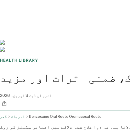
Benchmarks
Stories
FAQ
Sign up / Log in
HEALTH LIBRARY
، ضمنی اثرات اور مزید
آخری اپ ڈیٹ
3 اپریل، 2026
Benzocaine Oral Route Oromucosal Route
ادویات
گھر
تا ہے۔ یہ دوا علاج شدہ علاقے میں اعصابی سگنلز کو روک