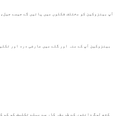
آپ بینزوکین کو مختلف شکلوں میں پائیں گے جیسے جیل، 
بینزوکین آپ کے منہ اور گلے میں عارضی درد اور تکلیف
کچھ لوگ دانتوں کے طریقہ کار سے پہلے تکلیف کو کم ک