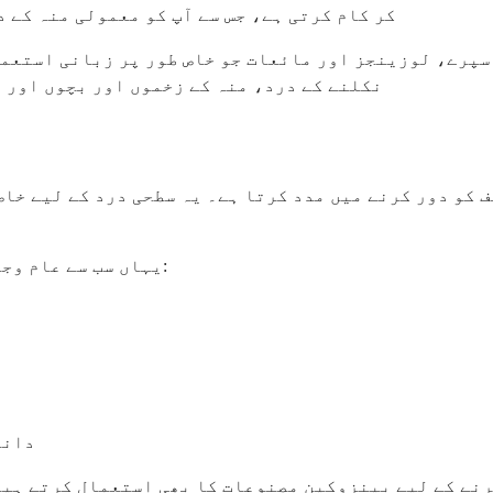
کر کام کرتی ہے، جس سے آپ کو معمولی منہ کے 
سپرے، لوزینجز اور مائعات جو خاص طور پر زبانی استعما
نکلنے کے درد، منہ کے زخموں اور بچوں اور 
 کو دور کرنے میں مدد کرتا ہے۔ یہ سطحی درد کے لیے خاص
یہاں سب سے عام وجوہات ہیں جن کی وجہ سے لوگ بینزوکین استعمال کرتے ہیں:
دانت
رنے کے لیے بینزوکین مصنوعات کا بھی استعمال کرتے ہیں