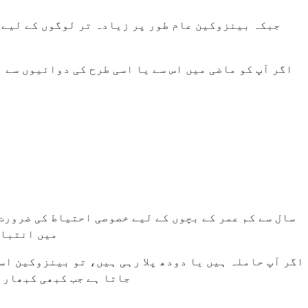
جبکہ بینزوکین عام طور پر زیادہ تر لوگوں کے لیے 
اگر آپ کو ماضی میں اس سے یا اسی طرح کی دوائیوں سے 
میں انتباہ
اگر آپ حاملہ ہیں یا دودھ پلا رہی ہیں، تو بینزوکین ا
جاتا ہے جب کبھی کبھار 