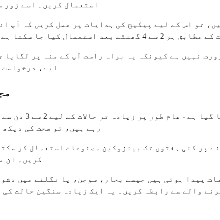
استعمال کریں۔ اسے زور سے
ں، تو اس کے لیے پیکیج کی ہدایات پر عمل کریں کہ آپ ا
عمال کیا جا سکتا ہے، لیکن تجویز کردہ روزانہ کی مقدار سے تجاوز نہ کریں۔
ورت نہیں ہے کیونکہ یہ براہ راست آپ کے منہ پر لگایا ج
لیے، درخواست کے بعد کم از کم 30 
مج
بینزوکین صرف قلیل
رہے ہیں، تو صحت کی دیکھ 
نے پر کئی ہفتوں تک بینزوکین مصنوعات استعمال کر سکتے
کریں۔ ان م
لامات پیدا ہوتی ہیں جیسے بخار، سوجن، یا نگلنے میں دش
نے والے سے رابطہ کریں۔ یہ ایک زیادہ سنگین حالت کی عل