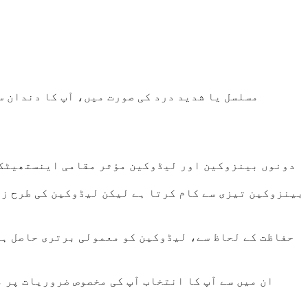
مسلسل یا شدید درد کی صورت میں، آپ کا دندان س
دونوں بینزوکین اور لیڈوکین مؤثر مقامی اینستھیٹک ہ
حفاظت کے لحاظ سے، لیڈوکین کو معمولی برتری حاصل ہو
ان میں سے آپ کا انتخاب آپ کی مخصوص ضروریات پر 