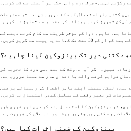
 رگڑیں نہیں - صرف درد والی جگہ پر آہستہ سے ڈب کریں۔
نہیں کتنی بار استعمال کر سکتے ہیں۔ زیادہ تر مصنوعات
اتا ہے۔ تاہم، دوا کو مؤثر طریقے سے کام کرنے دینے کے
منٹ تک کھانے یا پینے سے گریز کریں۔
ھے کتنی دیر تک بینزوکین لینا چاہیے؟
 مدتی استعمال کے لیے ڈیزائن کیا گیا ہے - عام طور پر زیادہ تر حالات کے لیے 2 سے 3 دن سے زیادہ نہیں۔ اگر آپ اس وقت کے بعد بھی درد کا تجربہ کر
بھال فراہم کرنے والے یا دندان ساز سے ملنا ضروری ہے۔
 ہیں، لیکن ہمیشہ اپنے ماہر اطفال کی رہنمائی پر عمل
صنوعات کو بغیر وقفے کے مسلسل کبھی استعمال نہ کریں۔
واری، تو بینزوکین کا استعمال بند کر دیں اور فوری طور
امات ہو سکتی ہیں جنہیں پیشہ ورانہ علاج کی ضرورت ہے۔
بینزوکین کے ضمنی اثرات کیا ہیں؟