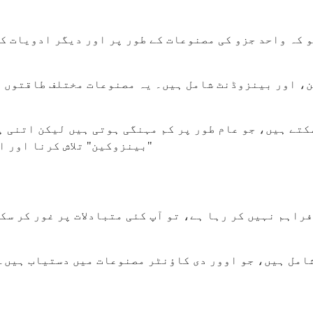
کہ واحد جزو کی مصنوعات کے طور پر اور دیگر ادویات کے
، اور بینزوڈنٹ شامل ہیں۔ یہ مصنوعات مختلف طاقتوں ا
سکتے ہیں، جو عام طور پر کم مہنگی ہوتی ہیں لیکن اتنی 
"بینزوکین" تلاش کرنا اور 
راہم نہیں کر رہا ہے، تو آپ کئی متبادلات پر غور کر سک
مل ہیں، جو اوور دی کاؤنٹر مصنوعات میں دستیاب ہیں۔ 