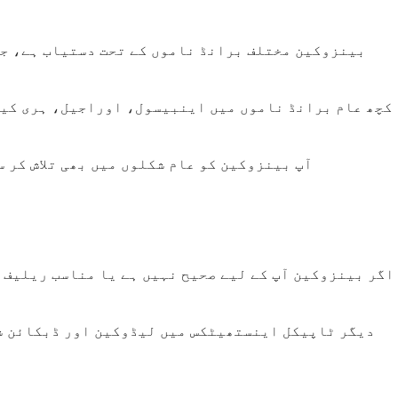
بینزوکین مختلف برانڈ ناموں کے تحت دستیاب ہے، جو 
کچھ عام برانڈ ناموں میں اینبیسول، اوراجیل، ہری کین
آپ بینزوکین کو عام شکلوں میں بھی تلاش کر 
اگر بینزوکین آپ کے لیے صحیح نہیں ہے یا مناسب ریلیف ف
دیگر ٹاپیکل اینستھیٹکس میں لیڈوکین اور ڈبکائن شا