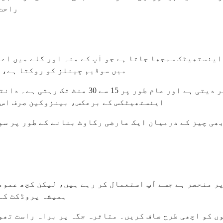
راحت 
اینستھیٹک سمجھا جاتا ہے جو آپ کے منہ اور گلے میں اع
میں سوڈیم چینلز کو روکتا ہے، ج
یہ دوا لگانے کے چند منٹ کے اندر کام کرنا شر
اینستھیٹکس کے برعکس، بینزوکین صرف اس س
ھی چیز کے درمیان ایک عارضی رکاوٹ بنانے کے طور پر سو
 منحصر ہے جسے آپ استعمال کر رہے ہیں، لیکن کچھ عمومی
ہمیشہ پروڈکٹ کے 
ں کو اچھی طرح صاف کریں۔ متاثرہ جگہ پر براہ راست تھو