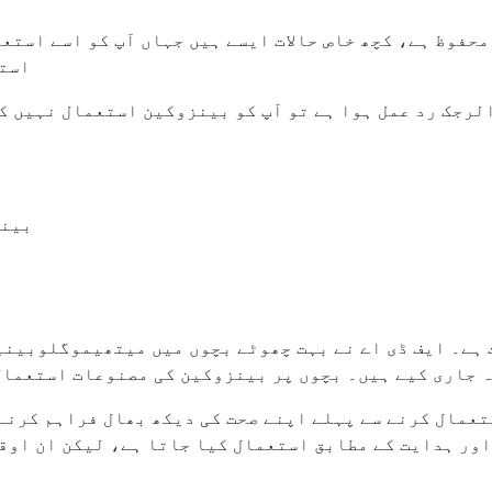
محفوظ ہے، کچھ خاص حالات ایسے ہیں جہاں آپ کو اسے استع
استع
الرجک رد عمل ہوا ہے تو آپ کو بینزوکین استعمال نہیں ک
بینز
 جاری کیے ہیں۔ بچوں پر بینزوکین کی مصنوعات استعمال
ستعمال کرنے سے پہلے اپنے صحت کی دیکھ بھال فراہم کرنے
اور ہدایت کے مطابق استعمال کیا جاتا ہے، لیکن ان اوق