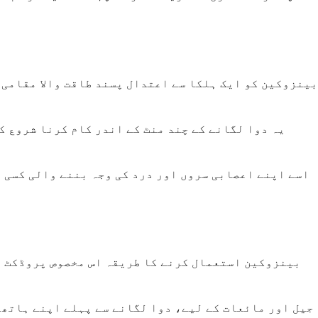
بینزوکین کو ایک ہلکا سے اعتدال پسند طاقت والا مقامی 
اسے اپنے اعصابی سروں اور درد کی وجہ بننے والی کسی ب
بینزوکین استعمال کرنے کا طریقہ اس مخصوص پروڈکٹ پر
جیل اور مائعات کے لیے، دوا لگانے سے پہلے اپنے ہاتھو