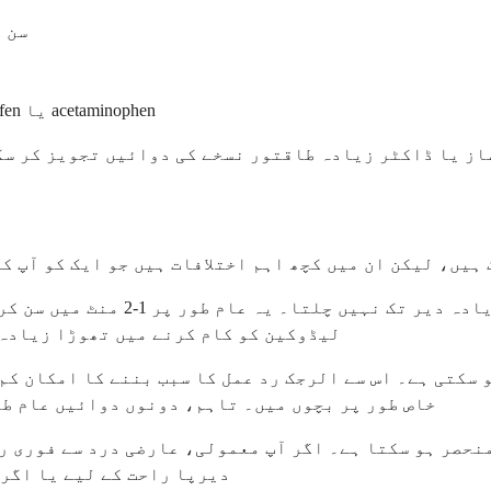
سن 
اوور دی کاؤنٹر درد سے نجات دلانے والے جیسے ibuprofen یا acetaminophen
از یا ڈاکٹر زیادہ طاقتور نسخے کی دوائیں تجویز کر سکت
یں، لیکن ان میں کچھ اہم اختلافات ہیں جو ایک کو آپ ک
لیڈوکین کو کام کرنے میں تھوڑا زیادہ وقت لگتا ہے لیکن 30-60 
 سکتی ہے۔ اس سے الرجک رد عمل کا سبب بننے کا امکان ک
خاص طور پر بچوں میں۔ تاہم، دونوں دوائیں عام طو
منحصر ہو سکتا ہے۔ اگر آپ معمولی، عارضی درد سے فوری 
دیرپا راحت کے لیے یا اگر 