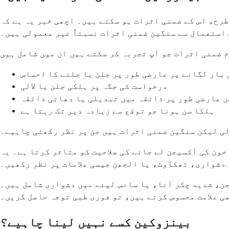
رح، اس کے ضمنی اثرات ہو سکتے ہیں۔ اچھی خبر یہ ہے کہ
استعمال سے سنگین ضمنی اثرات نسبتاً غیر معمولی ہیں۔
بار لگانے پر عارضی طور پر جلن یا جلنے کا احساس
درخواست کی جگہ پر ہلکی جلن یا لالی
ں عارضی طور پر ذائقہ میں تبدیلی یا دھاتی ذائقہ
ہلکا سن ہونا جو توقع سے زیادہ دیر تک رہتا ہے
لی لیکن سنگین ضمنی اثرات ہیں جن پر نظر رکھنی چاہیے۔
ون کی آکسیجن لے جانے کی صلاحیت کو متاثر کرتا ہے۔ یہ
دشواری، تھکاوٹ، یا الجھن جیسی علامات پر نظر رکھیں۔
جن، شدید چکر آنا، یا سانس لینے میں دشواری شامل ہیں۔
ھی علامت محسوس کرتے ہیں، تو فوری طبی توجہ حاصل کریں۔
بینزوکین کسے نہیں لینا چاہیے؟