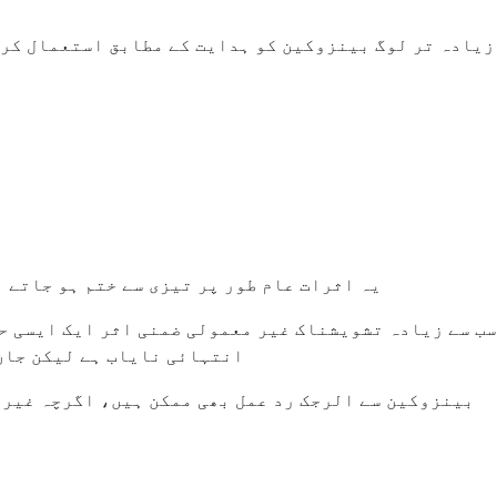
زیادہ تر لوگ بینزوکین کو ہدایت کے مطابق استعمال کرنے
یہ اثرات عام طور پر تیزی سے ختم ہو جاتے 
سب سے زیادہ تشویشناک غیر معمولی ضمنی اثر ایک ایسی حا
انتہائی نایاب ہے لیکن جان 
بینزوکین سے الرجک رد عمل بھی ممکن ہیں، اگرچہ غیر م