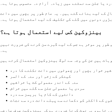
درد یا جلن سے نمٹنے میں زیادہ آرام دہ محسوس ہوتا ہے۔
ل کے لیے بنائے گئے ہیں۔ یہ عام طور پر بچوں میں دانت
بڑوں دونوں میں گلے کی تکلیف کے لیے استعمال ہوتا ہے۔
بینزوکین کس لیے استعمال ہوتا ہے؟
 طور پر موثر ہے جس کے لیے گہرے سن کرنے کی ضرورت نہیں
ہے۔
شیر خوار بچوں اور چھوٹوں میں دانت نکلنے کا درد
کینکر کے زخم اور منہ کے السر
منہ کے اندر معمولی کٹ یا خراشیں
سردی یا معمولی جلن سے گلے میں خراش
دانتوں کے کام یا بریسز سے درد
وں کے ڈاکٹر کو دکھانے سے پہلے دانت درد سے نجات
۔ تاہم، یہ نوٹ کرنا ضروری ہے کہ بینزوکین صرف عارضی