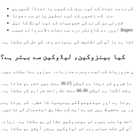
کرنے سے نجات کے لیے برف کے کیوب یا ٹھنڈا کمپریس
منہ کے زخموں کے لیے نمکین پانی سے دھونا
قدرتی سن کرنے کی خصوصیات کے لیے لونگ کا تیل
ا ہے یا آپ کی تکلیف کی بنیادی وجہ کو حل کر سکتا ہے۔
کیا بینزوکین، لیڈوکین سے بہتر ہے؟
ی ضروریات کے لیے دوسرے سے زیادہ موزوں بنا سکتے ہیں۔
بینزوکین تیزی سے کام کرتا ہے لیکن لیڈوکین کی طرح زیادہ دیر تک نہیں چلتا۔ یہ عام طور پر 1-2 منٹ میں سن کرنا شروع کر دیتا ہے لیکن 15-30 منٹ میں ختم ہو جاتا ہے۔
منٹ تک راحت فراہم کر سکتا ہے۔
م ہوتا ہے اور میتھیموگلوبینیمیا کا خطرہ کم ہوتا ہے،
ر پر محفوظ ہیں جب ہدایت کے مطابق استعمال کی جائیں۔
راحت چاہتے ہیں، تو بینزوکین مثالی ہو سکتا ہے۔ زیادہ
آپ کی جلد حساس ہے، تو لیڈوکین بہتر آپشن ہو سکتا ہے۔