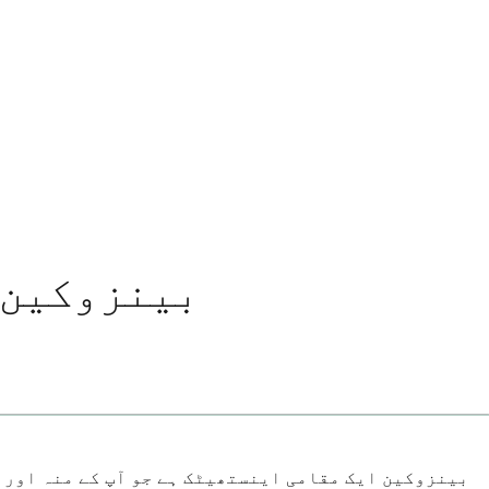
بینزوکین 
بینزوکین ایک مقامی اینستھیٹک ہے جو آپ کے منہ اور گل