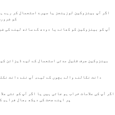
اگر آپ بینزوکین لوزینجز یا سپرے استعمال کر رہے ہی
کو ضرورت کے مطابق ہر 2 سے 4 گھنٹے بعد است
آپ کو بینزوکین کو کھانے یا دودھ کے ساتھ لینے کی ضر
دانت نکالنے والے بچوں کے لیے، آپ نئے دانت نکل
اگر آپ کی علامات خراب ہو جاتی ہیں یا اگر آپ کو نئی ع
پر اپنے صحت کی دیکھ بھال فراہم کر