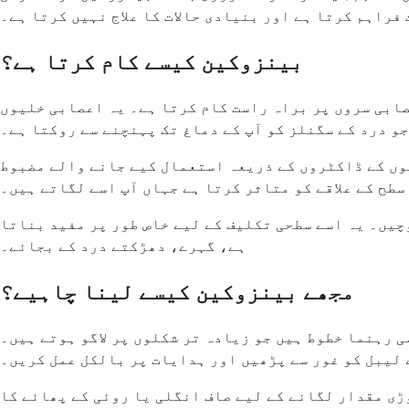
فراہم کرتا ہے اور بنیادی حالات کا علاج نہیں کرتا ہے۔
بینزوکین کیسے کام کرتا ہے؟
صابی سروں پر براہ راست کام کرتا ہے۔ یہ اعصابی خلیوں
و درد کے سگنلز کو آپ کے دماغ تک پہنچنے سے روکتا ہے۔
وع کر دیتی ہے اور عام طور پر 15 سے 30 منٹ تک رہتی ہے۔ دانتوں کے ڈاکٹروں کے ذریعہ استعمال کیے جانے والے مضبوط
طح کے علاقے کو متاثر کرتا ہے جہاں آپ اسے لگاتے ہیں۔
چیں۔ یہ اسے سطحی تکلیف کے لیے خاص طور پر مفید بناتا
ہے، گہرے، دھڑکتے درد کے بجائے۔
مجھے بینزوکین کیسے لینا چاہیے؟
 رہنما خطوط ہیں جو زیادہ تر شکلوں پر لاگو ہوتے ہیں۔
لیبل کو غور سے پڑھیں اور ہدایات پر بالکل عمل کریں۔
ڑی مقدار لگانے کے لیے صاف انگلی یا روئی کے پھائے کا