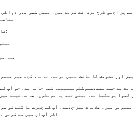
 پر اچھی طرح برداشت کرتے ہیں، لیکن کسی بھی دوا کی ط
مناسب 
عام ضمنی اثرات جو آپ تجربہ کر سکتے ہیں ان میں شامل ہیں:
پہلی 
منہ می
ہیں اور تشویش کا باعث نہیں ہوتے۔ تاہم، کچھ غیر معمو
لت ہے جسے میتھیموگلوبینیمیا کہا جاتا ہے، جو آپ کے خ
لیوا ہو سکتا ہے۔ نیلی جلد یا ہونٹوں، سانس لینے میں 
عمولی ہیں۔ علامات میں چھتے، آپ کے چہرے یا گلے کی سو
اگر آپ ان میں سے کوئی ب