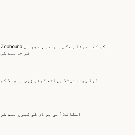
ٹ
کو جاننے کی 
کیا یونائیٹڈ ہیلتھ کیئر زیپ باؤنڈ کو 
اسکائلا آئی یو ڈی کو کیوں بند کر