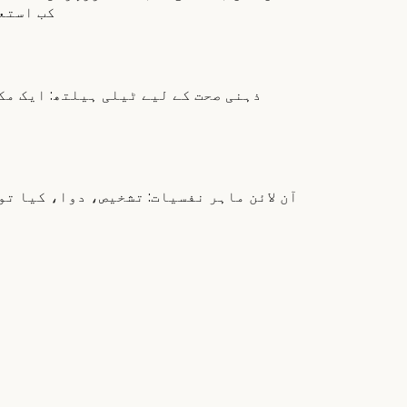
کب استع
ذہنی صحت کے لیے ٹیلی ہیلتھ: ایک مک
آن لائن ماہر نفسیات: تشخیص، دوا، کیا تو