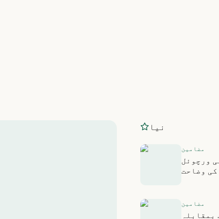
نیا
مضامین
ی ورچوئل
 کی وضاحت
مضامین
مقابلہ ER