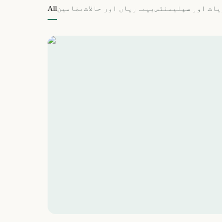
یات اور سپلیمنٹس
بیماریاں اور حالات
مضامین
All