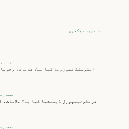
→
مزید دیکھیں
بیماریا
ایکوسٹک نیوروما کیا ہے؟ علامات، وجوہات 
بیماریا
فرنٹوٹیمپورل ڈیمنشیا کیا ہے؟ علامات، ا
بیماریا