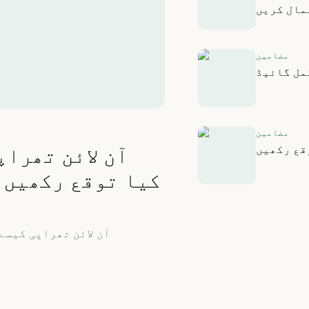
مال کریں
مضامین
مل گائیڈ
مضامین
قع رکھیں
آن لائن تھراپ
کیا توقع رکھیں،
آن لائن تھراپی کیسے