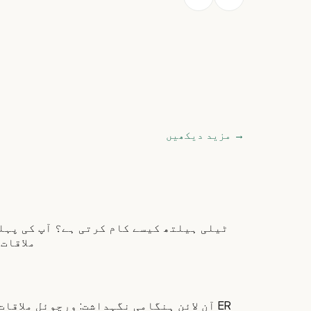
→
مزید دیکھیں
ٹیلی ہیلتھ کیسے کام کرتی ہے؟ آپ کی پہل
ملاقات
آن لائن ہنگامی نگہداشت: ورچوئل ملاقات ب