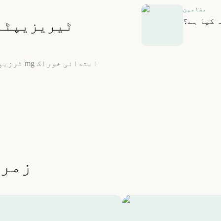
مضامین
ہ کیا ہے؟
زمرے