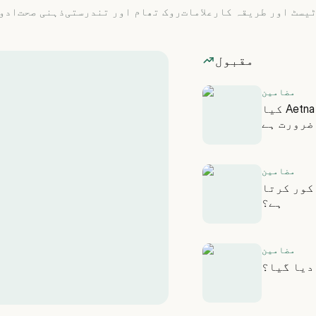
یسٹ اور طریقہ کار
علامات
روک تھام اور تندرستی
ذہنی صحت
ادو
مقبول
مضامین
کیا Aetna Zepbound کو کور کرتا ہے؟ یہاں وہ ہے جو آپ
ضرورت ہے
مضامین
کور کرتا
ہے؟
مضامین
 دیا گیا؟