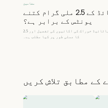
مضامین
ٹیریزیپٹائڈ کے 2.5 ملی گرام کتنے
یونٹس کے برابر ہے؟
ٹرزیپاٹائیڈ خوراک کی اکائیوں کی تفصیل اور 2.5 mg ابتدائی خوراک
کا عملی طور پر کیا مطلب ہے۔
 کے مطابق تلاش کریں