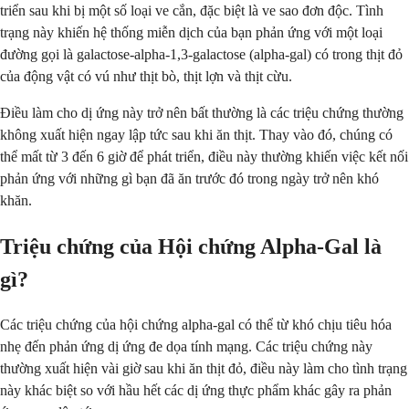
triển sau khi bị một số loại ve cắn, đặc biệt là ve sao đơn độc. Tình
trạng này khiến hệ thống miễn dịch của bạn phản ứng với một loại
đường gọi là galactose-alpha-1,3-galactose (alpha-gal) có trong thịt đỏ
của động vật có vú như thịt bò, thịt lợn và thịt cừu.
Điều làm cho dị ứng này trở nên bất thường là các triệu chứng thường
không xuất hiện ngay lập tức sau khi ăn thịt. Thay vào đó, chúng có
thể mất từ 3 đến 6 giờ để phát triển, điều này thường khiến việc kết nối
phản ứng với những gì bạn đã ăn trước đó trong ngày trở nên khó
khăn.
Triệu chứng của Hội chứng Alpha-Gal là
gì?
Các triệu chứng của hội chứng alpha-gal có thể từ khó chịu tiêu hóa
nhẹ đến phản ứng dị ứng đe dọa tính mạng. Các triệu chứng này
thường xuất hiện vài giờ sau khi ăn thịt đỏ, điều này làm cho tình trạng
này khác biệt so với hầu hết các dị ứng thực phẩm khác gây ra phản