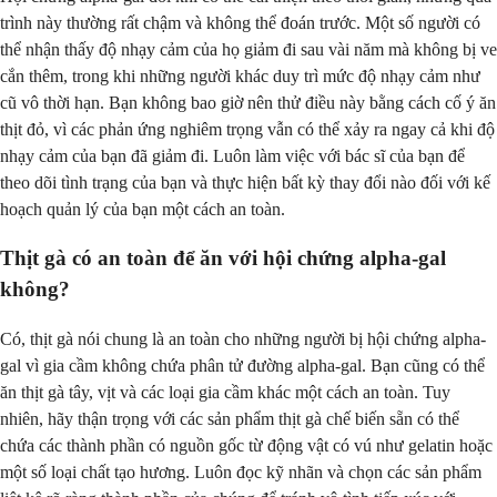
trình này thường rất chậm và không thể đoán trước. Một số người có
thể nhận thấy độ nhạy cảm của họ giảm đi sau vài năm mà không bị ve
cắn thêm, trong khi những người khác duy trì mức độ nhạy cảm như
cũ vô thời hạn. Bạn không bao giờ nên thử điều này bằng cách cố ý ăn
thịt đỏ, vì các phản ứng nghiêm trọng vẫn có thể xảy ra ngay cả khi độ
nhạy cảm của bạn đã giảm đi. Luôn làm việc với bác sĩ của bạn để
theo dõi tình trạng của bạn và thực hiện bất kỳ thay đổi nào đối với kế
hoạch quản lý của bạn một cách an toàn.
Thịt gà có an toàn để ăn với hội chứng alpha-gal
không?
Có, thịt gà nói chung là an toàn cho những người bị hội chứng alpha-
gal vì gia cầm không chứa phân tử đường alpha-gal. Bạn cũng có thể
ăn thịt gà tây, vịt và các loại gia cầm khác một cách an toàn. Tuy
nhiên, hãy thận trọng với các sản phẩm thịt gà chế biến sẵn có thể
chứa các thành phần có nguồn gốc từ động vật có vú như gelatin hoặc
một số loại chất tạo hương. Luôn đọc kỹ nhãn và chọn các sản phẩm