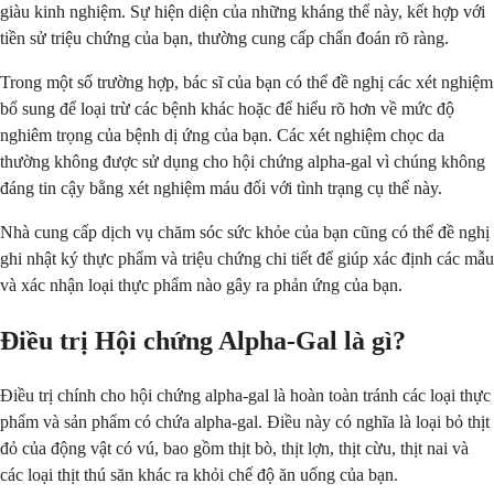
giàu kinh nghiệm. Sự hiện diện của những kháng thể này, kết hợp với
tiền sử triệu chứng của bạn, thường cung cấp chẩn đoán rõ ràng.
Trong một số trường hợp, bác sĩ của bạn có thể đề nghị các xét nghiệm
bổ sung để loại trừ các bệnh khác hoặc để hiểu rõ hơn về mức độ
nghiêm trọng của bệnh dị ứng của bạn. Các xét nghiệm chọc da
thường không được sử dụng cho hội chứng alpha-gal vì chúng không
đáng tin cậy bằng xét nghiệm máu đối với tình trạng cụ thể này.
Nhà cung cấp dịch vụ chăm sóc sức khỏe của bạn cũng có thể đề nghị
ghi nhật ký thực phẩm và triệu chứng chi tiết để giúp xác định các mẫu
và xác nhận loại thực phẩm nào gây ra phản ứng của bạn.
Điều trị Hội chứng Alpha-Gal là gì?
Điều trị chính cho hội chứng alpha-gal là hoàn toàn tránh các loại thực
phẩm và sản phẩm có chứa alpha-gal. Điều này có nghĩa là loại bỏ thịt
đỏ của động vật có vú, bao gồm thịt bò, thịt lợn, thịt cừu, thịt nai và
các loại thịt thú săn khác ra khỏi chế độ ăn uống của bạn.