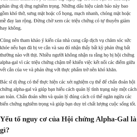
phản ứng dị ứng nghiêm trọng. Những dấu hiệu cảnh báo này bao
gồm khó thở, sưng mặt hoặc cổ họng, mạch nhanh, chóng mặt hoặc
mề đay lan rộng. Đừng chờ xem các triệu chứng có tự thuyên giảm
hay không.
Cũng nên tham khảo ý kiến ​​của nhà cung cấp dịch vụ chăm sóc sức
khỏe nếu bạn đã bị ve cắn và sau đó nhận thấy bất kỳ phản ứng bất
thường nào với thịt. Nhiều người không nhận ra rằng họ bị hội chứng
alpha-gal vì các triệu chứng chậm trễ khiến việc kết nối các điểm giữa
vết cắn của ve và phản ứng với thực phẩm trở nên khó khăn.
Bác sĩ dị ứng có thể thực hiện các xét nghiệm cụ thể để chẩn đoán hội
chứng alpha-gal và giúp bạn hiểu cách quản lý tình trạng này một cách
an toàn. Chẩn đoán sớm và quản lý đúng cách có thể ngăn ngừa các
biến chứng nghiêm trọng và giúp bạn duy trì chất lượng cuộc sống tốt.
Yếu tố nguy cơ của Hội chứng Alpha-Gal là
gì?