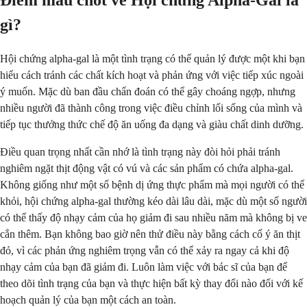
Điểm mấu chốt về Hội chứng Alpha-Gal là
gì?
Hội chứng alpha-gal là một tình trạng có thể quản lý được một khi bạn
hiểu cách tránh các chất kích hoạt và phản ứng với việc tiếp xúc ngoài
ý muốn. Mặc dù ban đầu chẩn đoán có thể gây choáng ngợp, nhưng
nhiều người đã thành công trong việc điều chỉnh lối sống của mình và
tiếp tục thưởng thức chế độ ăn uống đa dạng và giàu chất dinh dưỡng.
Điều quan trọng nhất cần nhớ là tình trạng này đòi hỏi phải tránh
nghiêm ngặt thịt động vật có vú và các sản phẩm có chứa alpha-gal.
Không giống như một số bệnh dị ứng thực phẩm mà mọi người có thể
khỏi, hội chứng alpha-gal thường kéo dài lâu dài, mặc dù một số người
có thể thấy độ nhạy cảm của họ giảm đi sau nhiều năm mà không bị ve
cắn thêm. Bạn không bao giờ nên thử điều này bằng cách cố ý ăn thịt
đỏ, vì các phản ứng nghiêm trọng vẫn có thể xảy ra ngay cả khi độ
nhạy cảm của bạn đã giảm đi. Luôn làm việc với bác sĩ của bạn để
theo dõi tình trạng của bạn và thực hiện bất kỳ thay đổi nào đối với kế
hoạch quản lý của bạn một cách an toàn.