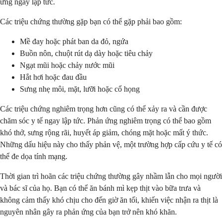
ứng ngay lập tức.
Các triệu chứng thường gặp bạn có thể gặp phải bao gồm:
Mề đay hoặc phát ban da đỏ, ngứa
Buồn nôn, chuột rút dạ dày hoặc tiêu chảy
Ngạt mũi hoặc chảy nước mũi
Hắt hơi hoặc đau đầu
Sưng nhẹ môi, mặt, lưỡi hoặc cổ họng
Các triệu chứng nghiêm trọng hơn cũng có thể xảy ra và cần được
chăm sóc y tế ngay lập tức. Phản ứng nghiêm trọng có thể bao gồm
khó thở, sưng rộng rãi, huyết áp giảm, chóng mặt hoặc mất ý thức.
Những dấu hiệu này cho thấy phản vệ, một trường hợp cấp cứu y tế có
thể đe dọa tính mạng.
Thời gian trì hoãn các triệu chứng thường gây nhầm lẫn cho mọi người
và bác sĩ của họ. Bạn có thể ăn bánh mì kẹp thịt vào bữa trưa và
không cảm thấy khó chịu cho đến giờ ăn tối, khiến việc nhận ra thịt là
nguyên nhân gây ra phản ứng của bạn trở nên khó khăn.