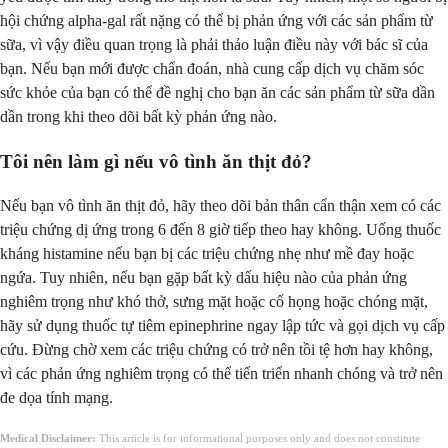
hội chứng alpha-gal rất nặng có thể bị phản ứng với các sản phẩm từ
sữa, vì vậy điều quan trọng là phải thảo luận điều này với bác sĩ của
bạn. Nếu bạn mới được chẩn đoán, nhà cung cấp dịch vụ chăm sóc
sức khỏe của bạn có thể đề nghị cho bạn ăn các sản phẩm từ sữa dần
dần trong khi theo dõi bất kỳ phản ứng nào.
Tôi nên làm gì nếu vô tình ăn thịt đỏ?
Nếu bạn vô tình ăn thịt đỏ, hãy theo dõi bản thân cẩn thận xem có các
triệu chứng dị ứng trong 6 đến 8 giờ tiếp theo hay không. Uống thuốc
kháng histamine nếu bạn bị các triệu chứng nhẹ như mề đay hoặc
ngứa. Tuy nhiên, nếu bạn gặp bất kỳ dấu hiệu nào của phản ứng
nghiêm trọng như khó thở, sưng mặt hoặc cổ họng hoặc chóng mặt,
hãy sử dụng thuốc tự tiêm epinephrine ngay lập tức và gọi dịch vụ cấp
cứu. Đừng chờ xem các triệu chứng có trở nên tồi tệ hơn hay không,
vì các phản ứng nghiêm trọng có thể tiến triển nhanh chóng và trở nên
đe dọa tính mạng.
Medical Disclaimer:
This article is for informational purposes only and does not constitute