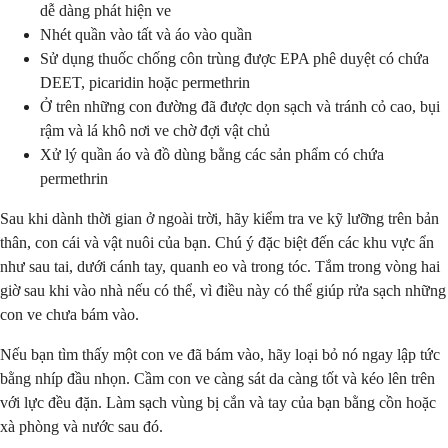
dễ dàng phát hiện ve
Nhét quần vào tất và áo vào quần
Sử dụng thuốc chống côn trùng được EPA phê duyệt có chứa
DEET, picaridin hoặc permethrin
Ở trên những con đường đã được dọn sạch và tránh cỏ cao, bụi
rậm và lá khô nơi ve chờ đợi vật chủ
Xử lý quần áo và đồ dùng bằng các sản phẩm có chứa
permethrin
Sau khi dành thời gian ở ngoài trời, hãy kiểm tra ve kỹ lưỡng trên bản
thân, con cái và vật nuôi của bạn. Chú ý đặc biệt đến các khu vực ẩn
như sau tai, dưới cánh tay, quanh eo và trong tóc. Tắm trong vòng hai
giờ sau khi vào nhà nếu có thể, vì điều này có thể giúp rửa sạch những
con ve chưa bám vào.
Nếu bạn tìm thấy một con ve đã bám vào, hãy loại bỏ nó ngay lập tức
bằng nhíp đầu nhọn. Cầm con ve càng sát da càng tốt và kéo lên trên
với lực đều đặn. Làm sạch vùng bị cắn và tay của bạn bằng cồn hoặc
xà phòng và nước sau đó.