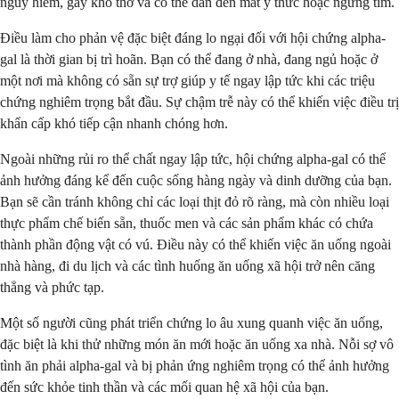
nguy hiểm, gây khó thở và có thể dẫn đến mất ý thức hoặc ngừng tim.
Điều làm cho phản vệ đặc biệt đáng lo ngại đối với hội chứng alpha-
gal là thời gian bị trì hoãn. Bạn có thể đang ở nhà, đang ngủ hoặc ở
một nơi mà không có sẵn sự trợ giúp y tế ngay lập tức khi các triệu
chứng nghiêm trọng bắt đầu. Sự chậm trễ này có thể khiến việc điều trị
khẩn cấp khó tiếp cận nhanh chóng hơn.
Ngoài những rủi ro thể chất ngay lập tức, hội chứng alpha-gal có thể
ảnh hưởng đáng kể đến cuộc sống hàng ngày và dinh dưỡng của bạn.
Bạn sẽ cần tránh không chỉ các loại thịt đỏ rõ ràng, mà còn nhiều loại
thực phẩm chế biến sẵn, thuốc men và các sản phẩm khác có chứa
thành phần động vật có vú. Điều này có thể khiến việc ăn uống ngoài
nhà hàng, đi du lịch và các tình huống ăn uống xã hội trở nên căng
thẳng và phức tạp.
Một số người cũng phát triển chứng lo âu xung quanh việc ăn uống,
đặc biệt là khi thử những món ăn mới hoặc ăn uống xa nhà. Nỗi sợ vô
tình ăn phải alpha-gal và bị phản ứng nghiêm trọng có thể ảnh hưởng
đến sức khỏe tinh thần và các mối quan hệ xã hội của bạn.