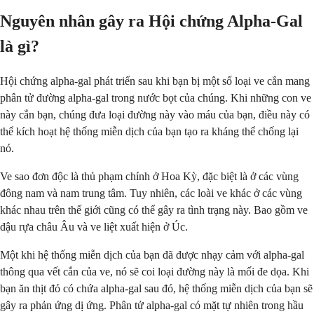
Nguyên nhân gây ra Hội chứng Alpha-Gal
là gì?
Hội chứng alpha-gal phát triển sau khi bạn bị một số loại ve cắn mang
phân tử đường alpha-gal trong nước bọt của chúng. Khi những con ve
này cắn bạn, chúng đưa loại đường này vào máu của bạn, điều này có
thể kích hoạt hệ thống miễn dịch của bạn tạo ra kháng thể chống lại
nó.
Ve sao đơn độc là thủ phạm chính ở Hoa Kỳ, đặc biệt là ở các vùng
đông nam và nam trung tâm. Tuy nhiên, các loài ve khác ở các vùng
khác nhau trên thế giới cũng có thể gây ra tình trạng này. Bao gồm ve
đậu rựa châu Âu và ve liệt xuất hiện ở Úc.
Một khi hệ thống miễn dịch của bạn đã được nhạy cảm với alpha-gal
thông qua vết cắn của ve, nó sẽ coi loại đường này là mối đe dọa. Khi
bạn ăn thịt đỏ có chứa alpha-gal sau đó, hệ thống miễn dịch của bạn sẽ
gây ra phản ứng dị ứng. Phân tử alpha-gal có mặt tự nhiên trong hầu