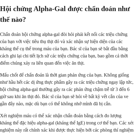
Hội chứng Alpha-Gal được chẩn đoán như
thế nào?
Chẩn đoán hội chứng alpha-gal đòi hỏi phải kết nối các triệu chứng
của bạn với việc tiêu thụ thịt đỏ và xác nhận sự hiện diện của các
kháng thể cụ thể trong máu của bạn. Bác sĩ của bạn sẽ bắt đầu bằng
cách ghi lại chi tiết lịch sử các triệu chứng của bạn, bao gồm cả thời
điểm chúng xảy ra liên quan đến việc ăn thịt.
Mấu chốt để chẩn đoán là thời gian phản ứng của bạn. Không giống
như hầu hết các dị ứng thực phẩm gây ra các triệu chứng ngay lập tức,
hội chứng alpha-gal thường gây ra các phản ứng chậm trễ từ 3 đến 6
giờ sau khi ăn thịt đỏ. Bác sĩ của bạn sẽ hỏi về bất kỳ vết cắn của ve
gần đây nào, mặc dù bạn có thể không nhớ mình đã bị cắn.
Xét nghiệm máu có thể xác nhận chẩn đoán bằng cách đo lượng
kháng thể đặc hiệu alpha-gal (kháng thể IgE) trong cơ thể bạn. Các xét
nghiệm này rất chính xác khi được thực hiện bởi các phòng thí nghiệm