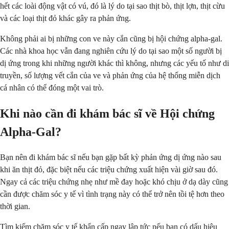
hết các loài động vật có vú, đó là lý do tại sao thịt bò, thịt lợn, thịt cừu
và các loại thịt đỏ khác gây ra phản ứng.
Không phải ai bị những con ve này cắn cũng bị hội chứng alpha-gal.
Các nhà khoa học vẫn đang nghiên cứu lý do tại sao một số người bị
dị ứng trong khi những người khác thì không, nhưng các yếu tố như di
truyền, số lượng vết cắn của ve và phản ứng của hệ thống miễn dịch
cá nhân có thể đóng một vai trò.
Khi nào cần đi khám bác sĩ về Hội chứng
Alpha-Gal?
Bạn nên đi khám bác sĩ nếu bạn gặp bất kỳ phản ứng dị ứng nào sau
khi ăn thịt đỏ, đặc biệt nếu các triệu chứng xuất hiện vài giờ sau đó.
Ngay cả các triệu chứng nhẹ như mề đay hoặc khó chịu ở dạ dày cũng
cần được chăm sóc y tế vì tình trạng này có thể trở nên tồi tệ hơn theo
thời gian.
Tìm kiếm chăm sóc y tế khẩn cấp ngay lập tức nếu bạn có dấu hiệu