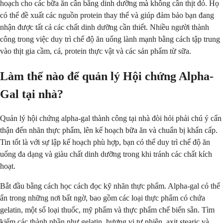
hoạch cho các bữa ăn cân bằng dinh dưỡng mà không cần thịt đỏ. Họ
có thể đề xuất các nguồn protein thay thế và giúp đảm bảo bạn đang
nhận được tất cả các chất dinh dưỡng cần thiết. Nhiều người thành
công trong việc duy trì chế độ ăn uống lành mạnh bằng cách tập trung
vào thịt gia cầm, cá, protein thực vật và các sản phẩm từ sữa.
Làm thế nào để quản lý Hội chứng Alpha-
Gal tại nhà?
Quản lý hội chứng alpha-gal thành công tại nhà đòi hỏi phải chú ý cẩn
thận đến nhãn thực phẩm, lên kế hoạch bữa ăn và chuẩn bị khẩn cấp.
Tin tốt là với sự lập kế hoạch phù hợp, bạn có thể duy trì chế độ ăn
uống đa dạng và giàu chất dinh dưỡng trong khi tránh các chất kích
hoạt.
Bắt đầu bằng cách học cách đọc kỹ nhãn thực phẩm. Alpha-gal có thể
ẩn trong những nơi bất ngờ, bao gồm các loại thực phẩm có chứa
gelatin, một số loại thuốc, mỹ phẩm và thực phẩm chế biến sẵn. Tìm
kiếm các thành phần như gelatin, hương vị tự nhiên, axit stearic và