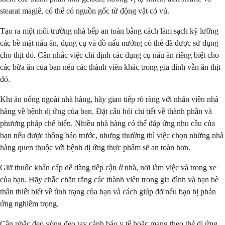
stearat magiê, có thể có nguồn gốc từ động vật có vú.
Tạo ra một môi trường nhà bếp an toàn bằng cách làm sạch kỹ lưỡng
các bề mặt nấu ăn, dụng cụ và đồ nấu nướng có thể đã được sử dụng
cho thịt đỏ. Cân nhắc việc chỉ định các dụng cụ nấu ăn riêng biệt cho
các bữa ăn của bạn nếu các thành viên khác trong gia đình vẫn ăn thịt
đỏ.
Khi ăn uống ngoài nhà hàng, hãy giao tiếp rõ ràng với nhân viên nhà
hàng về bệnh dị ứng của bạn. Đặt câu hỏi chi tiết về thành phần và
phương pháp chế biến. Nhiều nhà hàng có thể đáp ứng nhu cầu của
bạn nếu được thông báo trước, nhưng thường thì việc chọn những nhà
hàng quen thuộc với bệnh dị ứng thực phẩm sẽ an toàn hơn.
Giữ thuốc khẩn cấp dễ dàng tiếp cận ở nhà, nơi làm việc và trong xe
của bạn. Hãy chắc chắn rằng các thành viên trong gia đình và bạn bè
thân thiết biết về tình trạng của bạn và cách giúp đỡ nếu bạn bị phản
ứng nghiêm trọng.
Cân nhắc đeo vòng đeo tay cảnh báo y tế hoặc mang theo thẻ dị ứng