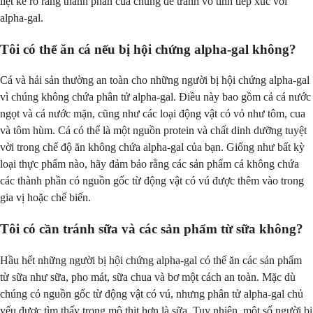
liệt kê rõ ràng thành phần của chúng để tránh vô tình tiếp xúc với
alpha-gal.
Tôi có thể ăn cá nếu bị hội chứng alpha-gal không?
Cá và hải sản thường an toàn cho những người bị hội chứng alpha-gal
vì chúng không chứa phân tử alpha-gal. Điều này bao gồm cả cá nước
ngọt và cá nước mặn, cũng như các loại động vật có vỏ như tôm, cua
và tôm hùm. Cá có thể là một nguồn protein và chất dinh dưỡng tuyệt
vời trong chế độ ăn không chứa alpha-gal của bạn. Giống như bất kỳ
loại thực phẩm nào, hãy đảm bảo rằng các sản phẩm cá không chứa
các thành phần có nguồn gốc từ động vật có vú được thêm vào trong
gia vị hoặc chế biến.
Tôi có cần tránh sữa và các sản phẩm từ sữa không?
Hầu hết những người bị hội chứng alpha-gal có thể ăn các sản phẩm
từ sữa như sữa, pho mát, sữa chua và bơ một cách an toàn. Mặc dù
chúng có nguồn gốc từ động vật có vú, nhưng phân tử alpha-gal chủ
yếu được tìm thấy trong mô thịt hơn là sữa. Tuy nhiên, một số người bị