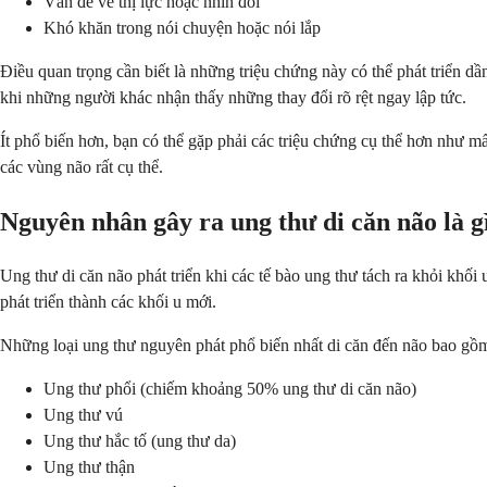
Vấn đề về thị lực hoặc nhìn đôi
Khó khăn trong nói chuyện hoặc nói lắp
Điều quan trọng cần biết là những triệu chứng này có thể phát triển dầ
khi những người khác nhận thấy những thay đổi rõ rệt ngay lập tức.
Ít phổ biến hơn, bạn có thể gặp phải các triệu chứng cụ thể hơn như m
các vùng não rất cụ thể.
Nguyên nhân gây ra ung thư di căn não là g
Ung thư di căn não phát triển khi các tế bào ung thư tách ra khỏi khố
phát triển thành các khối u mới.
Những loại ung thư nguyên phát phổ biến nhất di căn đến não bao gồ
Ung thư phổi (chiếm khoảng 50% ung thư di căn não)
Ung thư vú
Ung thư hắc tố (ung thư da)
Ung thư thận