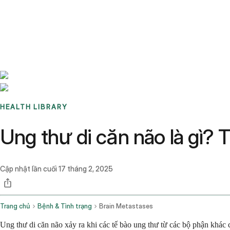
Benchmarks
Stories
FAQ
Sign up / Log in
HEALTH LIBRARY
Ung thư di căn não là gì? 
Cập nhật lần cuối
17 tháng 2, 2025
Trang chủ
Bệnh & Tình trạng
Brain Metastases
Ung thư di căn não xảy ra khi các tế bào ung thư từ các bộ phận khác 