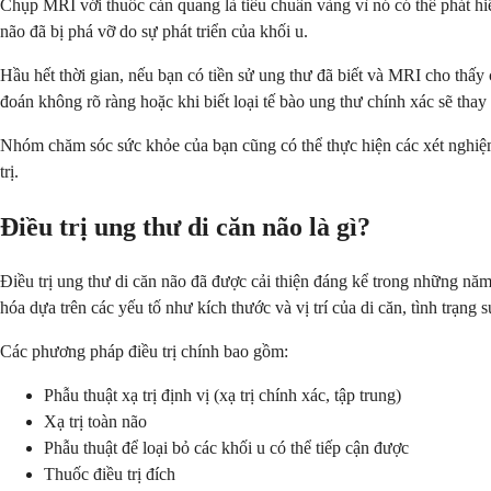
Chụp MRI với thuốc cản quang là tiêu chuẩn vàng vì nó có thể phát h
não đã bị phá vỡ do sự phát triển của khối u.
Hầu hết thời gian, nếu bạn có tiền sử ung thư đã biết và MRI cho thấy 
đoán không rõ ràng hoặc khi biết loại tế bào ung thư chính xác sẽ thay đ
Nhóm chăm sóc sức khỏe của bạn cũng có thể thực hiện các xét nghiệm
trị.
Điều trị ung thư di căn não là gì?
Điều trị ung thư di căn não đã được cải thiện đáng kể trong những năm 
hóa dựa trên các yếu tố như kích thước và vị trí của di căn, tình trạng
Các phương pháp điều trị chính bao gồm:
Phẫu thuật xạ trị định vị (xạ trị chính xác, tập trung)
Xạ trị toàn não
Phẫu thuật để loại bỏ các khối u có thể tiếp cận được
Thuốc điều trị đích