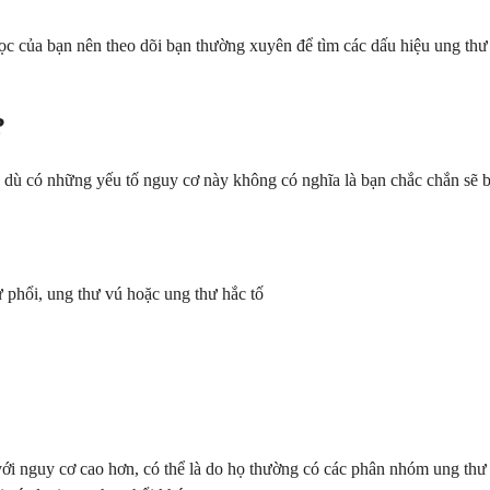
c của bạn nên theo dõi bạn thường xuyên để tìm các dấu hiệu ung thư 
?
c dù có những yếu tố nguy cơ này không có nghĩa là bạn chắc chắn sẽ b
ư phổi, ung thư vú hoặc ung thư hắc tố
 với nguy cơ cao hơn, có thể là do họ thường có các phân nhóm ung th