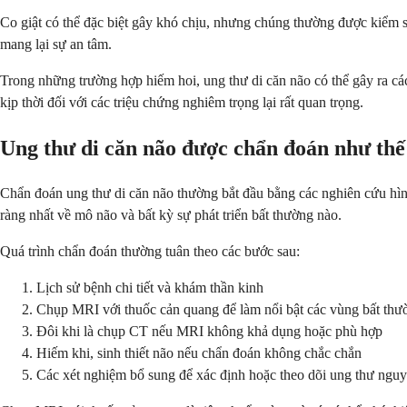
Co giật có thể đặc biệt gây khó chịu, nhưng chúng thường được kiểm so
mang lại sự an tâm.
Trong những trường hợp hiếm hoi, ung thư di căn não có thể gây ra các 
kịp thời đối với các triệu chứng nghiêm trọng lại rất quan trọng.
Ung thư di căn não được chẩn đoán như thế
Chẩn đoán ung thư di căn não thường bắt đầu bằng các nghiên cứu hình 
ràng nhất về mô não và bất kỳ sự phát triển bất thường nào.
Quá trình chẩn đoán thường tuân theo các bước sau:
Lịch sử bệnh chi tiết và khám thần kinh
Chụp MRI với thuốc cản quang để làm nổi bật các vùng bất thư
Đôi khi là chụp CT nếu MRI không khả dụng hoặc phù hợp
Hiếm khi, sinh thiết não nếu chẩn đoán không chắc chắn
Các xét nghiệm bổ sung để xác định hoặc theo dõi ung thư nguy