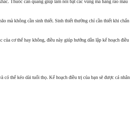
h khác. Thuốc cản quang giúp làm nổi bật các vùng mà hàng rào máu
ão mà không cần sinh thiết. Sinh thiết thường chỉ cần thiết khi chẩn
c của cơ thể hay không, điều này giúp hướng dẫn lập kế hoạch điều
à có thể kéo dài tuổi thọ. Kế hoạch điều trị của bạn sẽ được cá nhân