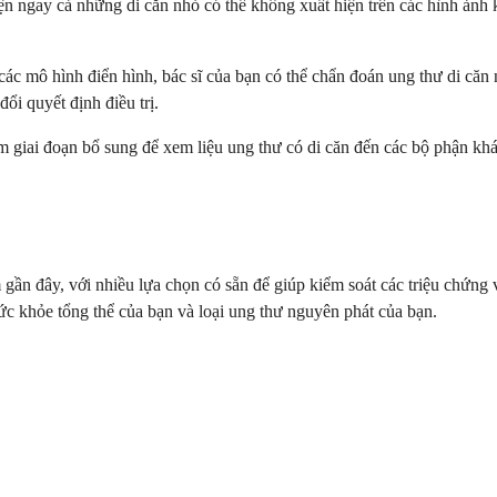
iện ngay cả những di căn nhỏ có thể không xuất hiện trên các hình ản
các mô hình điển hình, bác sĩ của bạn có thể chẩn đoán ung thư di căn n
ổi quyết định điều trị.
 giai đoạn bổ sung để xem liệu ung thư có di căn đến các bộ phận khá
gần đây, với nhiều lựa chọn có sẵn để giúp kiểm soát các triệu chứng v
 sức khỏe tổng thể của bạn và loại ung thư nguyên phát của bạn.