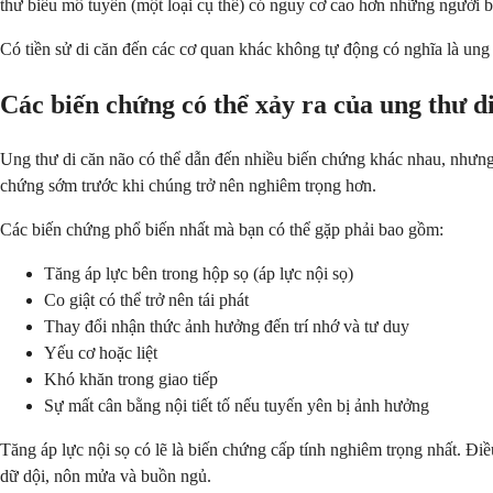
thư biểu mô tuyến (một loại cụ thể) có nguy cơ cao hơn những người bị
Có tiền sử di căn đến các cơ quan khác không tự động có nghĩa là ung
Các biến chứng có thể xảy ra của ung thư di
Ung thư di căn não có thể dẫn đến nhiều biến chứng khác nhau, nhưng n
chứng sớm trước khi chúng trở nên nghiêm trọng hơn.
Các biến chứng phổ biến nhất mà bạn có thể gặp phải bao gồm:
Tăng áp lực bên trong hộp sọ (áp lực nội sọ)
Co giật có thể trở nên tái phát
Thay đổi nhận thức ảnh hưởng đến trí nhớ và tư duy
Yếu cơ hoặc liệt
Khó khăn trong giao tiếp
Sự mất cân bằng nội tiết tố nếu tuyến yên bị ảnh hưởng
Tăng áp lực nội sọ có lẽ là biến chứng cấp tính nghiêm trọng nhất. Đ
dữ dội, nôn mửa và buồn ngủ.