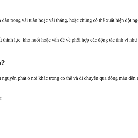
n dần trong vài tuần hoặc vài tháng, hoặc chúng có thể xuất hiện đột ng
ất thính lực, khó nuốt hoặc vấn đề về phối hợp các động tác tinh vi n
ì?
i u nguyên phát ở nơi khác trong cơ thể và di chuyển qua dòng máu đến
m: