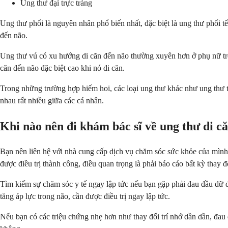
Ung thư đại trực tràng
Ung thư phổi là nguyên nhân phổ biến nhất, đặc biệt là ung thư phổi t
đến não.
Ung thư vú có xu hướng di căn đến não thường xuyên hơn ở phụ nữ trẻ
căn đến não đặc biệt cao khi nó di căn.
Trong những trường hợp hiếm hoi, các loại ung thư khác như ung thư 
nhau rất nhiều giữa các cá nhân.
Khi nào nên đi khám bác sĩ về ung thư di c
Bạn nên liên hệ với nhà cung cấp dịch vụ chăm sóc sức khỏe của mình n
được điều trị thành công, điều quan trọng là phải báo cáo bất kỳ thay đ
Tìm kiếm sự chăm sóc y tế ngay lập tức nếu bạn gặp phải đau đầu dữ dộ
tăng áp lực trong não, cần được điều trị ngay lập tức.
Nếu bạn có các triệu chứng nhẹ hơn như thay đổi trí nhớ dần dần, đau đ