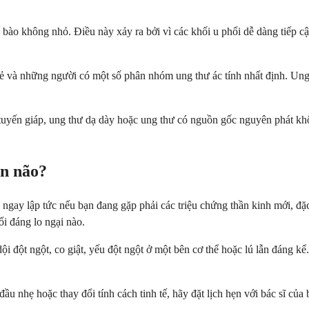
ế bào không nhỏ. Điều này xảy ra bởi vì các khối u phổi dễ dàng tiếp 
 và những người có một số phân nhóm ung thư ác tính nhất định. Ung 
tuyến giáp, ung thư dạ dày hoặc ung thư có nguồn gốc nguyên phát khô
ăn não?
gay lập tức nếu bạn đang gặp phải các triệu chứng thần kinh mới, đặc 
ổi đáng lo ngại nào.
i đột ngột, co giật, yếu đột ngột ở một bên cơ thể hoặc lú lẫn đáng kể
ầu nhẹ hoặc thay đổi tính cách tinh tế, hãy đặt lịch hẹn với bác sĩ củ